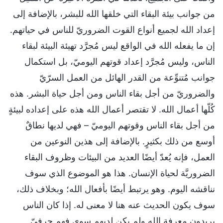
من جوانب بيئة البقاء التي خلقها الله للبشر، بالإضافة إلى
إعداد الله لجميع أنواع القوت الضروريّ للناس في حياتهم.
إن ما يفعله الله في الواقع ليس مُجرَّد تهيئة البيئة لبقاء
الناس، وليس مُجرَّد إعداد قوتهم اليوميّ، بل استكمال
جوانب مُتنوِّعة من القدر الهائل من العمل السرّيّ
والضروريّ من أجل بقاء الناس ومن أجل حياة البشر. هذه
كُلّها أعمال الله. لا تقتصر أعمال الله هذه على إعداده لبيئةٍ
من أجل بقاء الناس وقوتهم اليوميّ – فهي لديها نطاقٌ
أوسع من ذلك بكثيرٍ. بالإضافة إلى هذين النوعين من
العمل، فإنه يُعدّ أيضًا العديد من البيئات وظروف البقاء
الضروريَّة لحياة الإنسان. هذا هو الموضوع الذي سوف
نناقشه اليوم. وهو يرتبط أيضًا بأفعال الله؛ وبخلاف ذلك،
سوف يكون الحديث عنه هنا لا معنى له. إذا كان الناس
يريدون معرفة الله ولم يكن لديهم سوى فهمٍ حرفيّ