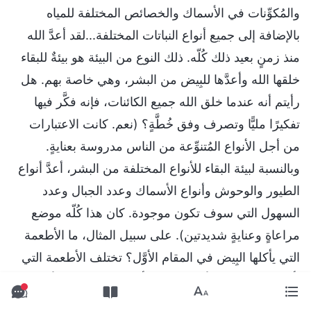
والمُكوِّنات في الأسماك والخصائص المختلفة للمياه
بالإضافة إلى جميع أنواع النباتات المختلفة...لقد أعدَّ الله
منذ زمنٍ بعيد ذلك كُلّه. ذلك النوع من البيئة هو بيئةٌ للبقاء
خلقها الله وأعدَّها للبِيض من البشر، وهي خاصة بهم. هل
رأيتم أنه عندما خلق الله جميع الكائنات، فإنه فكَّر فيها
تفكيرًا مليًّا وتصرف وفق خُطَّةٍ؟ (نعم. كانت الاعتبارات
من أجل الأنواع المُتنوِّعة من الناس مدروسة بعنايةٍ.
وبالنسبة لبيئة البقاء للأنواع المختلفة من البشر، أعدَّ أنواع
الطيور والوحوش وأنواع الأسماك وعدد الجبال وعدد
السهول التي سوف تكون موجودة. كان هذا كُلّه موضع
مراعاةٍ وعنايةٍ شديدتين). على سبيل المثال، ما الأطعمة
التي يأكلها البِيض في المقام الأوَّل؟ تختلف الأطعمة التي
يأكلها البِيض عن الأطعمة التي يأكلها الآسيويّون. الأطعمة
الأساسيَّة التي يأكلها البِيض هي في المقام الأوَّل اللحوم