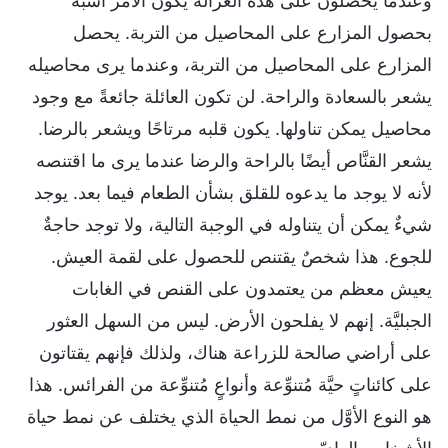
وعندما يحصلون على هذه الغزالة يكون الأمر أشبه
بحصول المزارع على المحاصيل من التربة. يحصل
المزارع على المحاصيل من التربة، وعندما يرى محاصيله
يشعر بالسعادة والراحة. لن تكون العائلة جائعةً مع وجود
محاصيل يمكن تناولها. يكون قلبه مرتاحًا ويشعر بالرضا.
يشعر القنَّاص أيضًا بالراحة والرضا عندما يرى ما اقتنصه
لأنه لا يوجد ما يدعوه للقلق بشأن الطعام فيما بعد. يوجد
شيءٌ يمكن أن يتناوله في الوجبة التالية، ولا توجد حاجةٌ
للجوع. هذا شخصٌ يقتنص للحصول على لقمة العيش.
يعيش معظم من يعتمدون على القنص في الغابات
الجبليَّة. إنهم لا يفلحون الأرض. ليس من السهل العثور
على أراضي صالحة للزراعة هناك، ولذلك فإنهم يقتاتون
على كائناتٍ حيَّة مُتنوِّعة وأنواعٍ مُتنوِّعة من الفرائس. هذا
هو النوع الأوَّل من نمط الحياة الذي يختلف عن نمط حياة