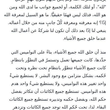
"لله"، أو لتلك الكلمة، أو لجميع جوانب ما لدى الله ومن
هو الله، فذلك ليس فهمًا حقيقيًّا. ما هو السبيل لمعرفة الله
إذًا؟ إنه معرفته ومعرفة كُلّ جانبٍ منه من خلال أعماله.
ينبغي لنا إذًا بعد ذلك أن تكون لنا شركةٌ عن أعمال الله
عندما خلق جميع الأشياء.
منذ أن خلق الله جميع الأشياء، بناءً على النواميس التي
حدَّدها، كانت جميعها تعمل وتستمرّ في التطوُّر بانتظامٍ.
كانت جميع الأشياء تتطوَّر بانتظامٍ تحت نظره وتحت
حُكمه، بشكل متزامن مع وجود البشر. لا يستطيع شيءٌ
واحد تغيير هذه النواميس، ولا يستطيع شيءٌ واحد هدم
هذه النواميس. تستطيع جميع الكائنات أن تتكاثر بفضل
حكم الله، وبفضل حكمه وتدبيره تستطيع جميع الكائنات
البقاء. لذا، تحت حُكم الله توجد جميع الكائنات وتزدهر