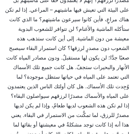
مصدرًا لرزقهم؟ إنهم لا يعتمدون حقًّا على ماشيتهم بل
على البيئة التي تعيش فيها ماشيتهم – المراعي. إذا لم تكن
هناك مراعٍ، فأين كانوا سيرعون ماشيتهم؟ ما الذي كانت
ستأكله الماشية والأغنام؟ لن تتوافر للشعوب البدوية
معيشة من دون الماشية. إلى أين كانت ستذهب هذه
الشعوب دون مصدرٍ لرزقها؟ كان استمرار البقاء سيصبح
صعبًا جدَّا؛ لن يكون لها مستقبلٌ. ودون مصادر المياه كانت
الأنهار والبحيرات ستجفّ. هل كانت جميع تلك الأسماك
التي تعتمد على المياه في حياتها ستظل موجودة؟ لما
وُجِدت تلك الأسماك. هل كان أولئك الناس الذين يعتمدون
على المياه والأسماك مصدرًا لرزقهم سيواصلون البقاء؟
إذا لم تكن هذه الشعوب لديها طعامٌ، وإذا لم يكن لديها
مصدرٌ للرزق، لما تمكَّنت من الاستمرار في البقاء. يعني
هذا أنه إذا كانت توجد مشكلةٌ في معيشتها أو بقائها لما