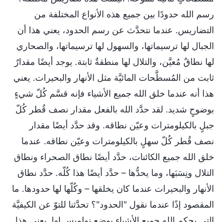
رسم الله حدودًا بين جميع هذه الأنواع المختلفة من
التضاريس. عندما نتحدَّث عن رسم الحدود، يعني هذا أن
الجبال لها ترسيماتها، والسهول لها ترسيماتها، والصحاري
لها نطاقٌ مُعيَّن، والتلال لها منطقةٌ ثابتة. يوجد أيضًا مقدارٌ
ثابت من المُسطَّحات المائيَّة مثل الأنهار والبحيرات. يعني
هذا أنه عندما خلق الله جميع الأشياء فإنه قسَّم كُلّ شيءٍ
بوضوحٍ شديد. لقد حدَّد الله بالفعل مقدار نصف قُطر كُلّ
جبلٍ بالكيلومترات وعيّن نطاقه. وقد حدَّد أيضًا مقدار
نصف قُطر كُلّ سهلٍ بالكيلومترات وعيّن نطاقه. عندما
خلق الله جميع الكائنات، حدَّد أيضًا نطاق الصحراء ونطاق
التلال ونِسَبَها، وما يحدُّها – حدَّد أيضًا هذا كُلّه. حدَّد نطاق
الأنهار والبحيرات عندما كان يخلقها – وكُلّها لها حدودها. ما
المقصود إذًا عندما نقول "الحدود"؟ تحدَّثنا للتوّ عن الكيفيَّة
التي يحكم الله جميع الأشياء بوضع نواميس لها. يعني هذا