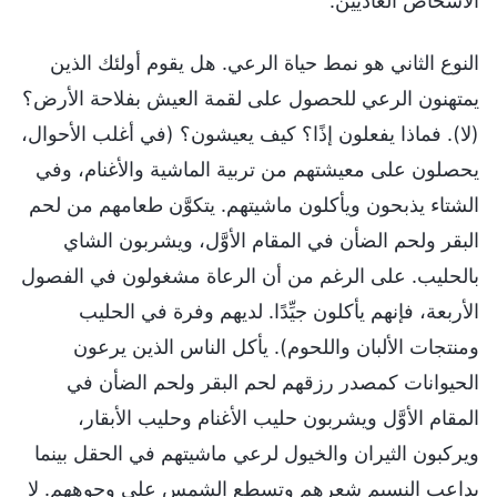
الأشخاص العاديّين.
النوع الثاني هو نمط حياة الرعي. هل يقوم أولئك الذين
يمتهنون الرعي للحصول على لقمة العيش بفلاحة الأرض؟
(لا). فماذا يفعلون إذًا؟ كيف يعيشون؟ (في أغلب الأحوال،
يحصلون على معيشتهم من تربية الماشية والأغنام، وفي
الشتاء يذبحون ويأكلون ماشيتهم. يتكوَّن طعامهم من لحم
البقر ولحم الضأن في المقام الأوَّل، ويشربون الشاي
بالحليب. على الرغم من أن الرعاة مشغولون في الفصول
الأربعة، فإنهم يأكلون جيِّدًا. لديهم وفرة في الحليب
ومنتجات الألبان واللحوم). يأكل الناس الذين يرعون
الحيوانات كمصدر رزقهم لحم البقر ولحم الضأن في
المقام الأوَّل ويشربون حليب الأغنام وحليب الأبقار،
ويركبون الثيران والخيول لرعي ماشيتهم في الحقل بينما
يداعب النسيم شعرهم وتسطع الشمس على وجوههم. لا