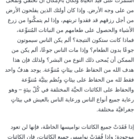
استمرَّت على قيد الحياة ولكان بالإمكان أن تختفي وتُمحى
من على وجه الأرض. وإذا كان أولئك الذين يفلحون الأرض
من أجل رزقهم قد فقدوا تربتهم، وإذا لم يتمكَّنوا من زرع
الأشياء والحصول على طعامهم من النباتات المُتنوِّعة،
فماذا كانت ستكون النتيجة؟ ألم يكن الناس سيموتون
جوعًا بدون الطعام؟ وإذا مات الناس جوعًا، ألم يكن من
الممكن أن يُمحى ذلك النوع من البشر؟ ولذلك فإن هذا
هدف الله من الحفاظ على بيئاتٍ مُتنوِّعة. يوجد هدفٌ واحد
فقط لله من الحفاظ على بيئاتٍ ونُظم بيئيَّة مُتنوِّعة
والحفاظ على الكائنات الحيَّة المختلفة في كُلّ بيئةٍ – وهو
رعاية جميع أنواع الناس ورعاية الناس بالعيش في بيئاتٍ
جغرافيَّة مختلفة.
إذا فَقَدَتْ جميع الكائنات نواميسها الخاصَّة، فإنها لن تعود
موجودة؛ وإذا فُقِدَتْ نواميس جميع الكائنات، فإن الكائنات