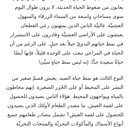
يعانون من ضغوط الحياة الحديثة. لا يرون طوال اليوم
سوى مساحاتٍ واسعة من السماء الزرقاء والسهول
العشبيَّة. غالبيَّة الناس الذين يمتهنون رعي القطعان
يعيشون على الأراضي العشبيَّة وقادرون على الاستمرار
في نمط حياتهم البدويّ جيلاً بعد جيلٍ. على الرغم من أن
الحياة في المراعي تبعث على الوحدة قليلاً، فإنها أيضًا
حياةٌ سعيدة جدًّا. إنه ليس نمط حياةٍ سيِّئ!
النوع الثالث هو نمط حياة الصيد. يعيش قسمٌ صغير من
البشر على المحيط أو على الجُزر الصغيرة. إنهم محاطون
بالمياه ويواجهون المحيط. هؤلاء الناس يصيدون للحصول
على لقمة العيش. ما مصدر الطعام لأولئك الذين يصيدون
للحصول على لقمة العيش؟ تشمل مصادر طعامهم جميع
أنواع الأسماك والمأكولات البحريَّة والمنتجات البحريَّة