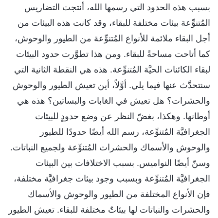
بسبب هذه الحدود التي رسمها الله، أنتجت التضاريس
المُتنوِّعة بيئات مختلفة للبقاء، وقد كانت هذه البيئات من
أجل البقاء ملائمة للأنواع المُتنوِّعة من الطيور والوحوش،
كما أتاحت مساحةً للبقاء. ومن هذا تطوَّرت حدود البيئات
لبقاء الكائنات الحيَّة المُتنوِّعة. هذه هي النقطة الثانية التي
سنتحدَّث عنها فيما يلي. أوَّلاً، أين تعيش الطيور والوحوش
والحشرات؟ هل تعيش في الغابات والبساتين؟ هذه هي
أوطانها. وهكذا، بغضّ النظر عن وضع حدودٍ للبيئات
الجغرافيَّة المُتنوِّعة، رسم الله أيضًا حدودًا للطيور
والوحوش والأسماك والحشرات المُتنوِّعة ولجميع النباتات.
وسنّ أيضًا النواميس. بسبب الاختلافات بين البيئات
الجغرافيَّة المُتنوِّعة وبسبب وجود بيئات جغرافيَّة مختلفة،
فإن الأنواع المختلفة من الطيور والوحوش والأسماك
والحشرات والنباتات لها بيئاتٌ مختلفة للبقاء. تعيش الطيور