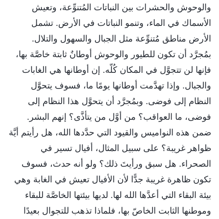
والوحوش والحشرات بين النباتات المُتنوِّعة، وتعيش
الأسماك في الماء، وتنمو النباتات في الأرض. تشمل
الأرض مناطق مُتنوِّعة مثل الجبال والسهول والتلال.
بمُجرَّد أن تكون للطيور والوحوش أوطانٌ ثابتة خاصَّة بها،
فإنها لن تتجوَّل في المكان كُلّه. إن أوطانها هي الغابات
والجبال. وإذا تهدَّمت أوطانها يومًا ما، فسوف يتحوَّل
النظام إلى فوضى. وبمُجرَّد أن يتحوَّل هذا النظام إلى
فوضى، ما العواقب؟ من أوَّل من يتأذَّى؟ إنهم البشر.
ضمن هذه النواميس والقيود التي حدَّدها الله، هل رأيتم أيَّة
ظواهر غريبة؟ على سبيل المثال، أفيال تسير في
الصحراء. هل سبق ورأيتَ ذلك؟ ولو أنه حدث، فسوف
تكون ظاهرة غريبة جدًّا لأن الأفيال تعيش في الغابة وهي
بيئة البقاء التي أعدَّها الله لها. لديها بيئتها الخاصَّة للبقاء
وموطنها الثابت الخاصّ بها، فلماذا تذهب للتجوال بعيدًا