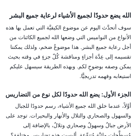
الله يضع حدودًا لجميع الأشياء لرعاية جميع البشر
سوف أتحدَّث اليوم عن موضوع الكيفيَّة التي تعمل بها هذه
الأنواع من النواميس التي وضعها الله لجميع الكائنات من
أجل رعاية جميع البشر. هذا موضوعٌ ضخم، ولذلك يمكننا
تقسيمه إلى عِدَّة أجزاءٍ ومناقشة كُلّ جزءٍ في وقته بحيث
يمكن وصفه بوضوحٍ لكم. وبهذه الطريقة سيسهل عليكم
استيعابه وفهمه تدريجيًّا.
الجزء الأول: يضع الله حدودًا لكل نوع من التضاريس
أوَّلاً، عندما خلق الله جميع الأشياء، رسم حدودًا للجبال
والسهول والصحاري والتلال والأنهار والبحيرات. توجد على
الأرض جبالٌ وسهولٌ وصحاري وتلالٌ، بالإضافة إلى
مُسطَّحاتٍ مائيَّة مُتنوِّعة. أليست هذه تضاريس مختلفة؟