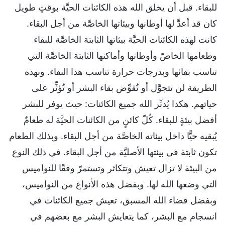
للبقاء. قبل أن يخلق الله هذه الكائنات الحيَّة بوقتٍ طويل
كان قد أعدَّ لها أوطانها وبيئاتها الخاصَّة من أجل البقاء.
كانت لهذه الكائنات الحيَّة بيئاتها الثابتة الخاصَّة للبقاء
وطعامها الخاصّ وأوطانها وأماكنها الثابتة الخاصَّة التي
تناسب بقائها وبدرجات حرارة تناسب هذا البقاء. وبهذه
الطريقة لن تتجوَّل أو تُقوِّض بقاء البشر أو تُؤثِّر على
حياتهم. هكذا يُدبِّر الله جميع الكائنات: حيث يوفر للبشر
أفضل بيئةٍ للبقاء. كُلّ كائنٍ من الكائنات الحيَّة له طعامٌ
يُبقيه حيًّا داخل بيئاته الخاصَّة من أجل البقاء. وبذلك الطعام
تكون ثابتة في بيئتها الأصليَّة من أجل البقاء. في ذلك النوع
من البيئة لا تزال تعيش وتتكاثر وتستمرّ وفقًا للنواميس
التي وضعها الله لها. وبفضل هذه الأنواع من النواميس،
وبفضل قضاء الله المسبق، تعيش جميع الكائنات في
انسجام مع البشر، كما يتعايش البشر مع بعضهم في