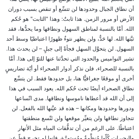
أن نطاق الجبال وحدودها لن تتسِّع أو تنقص بسبب دوران
الأرض أو مرور الزمن. هذا ثابتٌ: وهذا "الثابت" هو حُكم
الله. أمَّا بالنسبة لمناطق السهول ونطاقها وما يحدُّها، فقد
ثبَّتها الله. لها حَدٌّ، ولن يظهر نتوءٌ ظهورًا اعتباطيًا وسط أحد
السهول. لن يتحوَّل السهل فجأةً إلى جبلٍ – لن يحدث هذا.
تشير النواميس والحدود التي تحدَّثنا عنها للتوّ إلى هذا. أمَّا
بالنسبة للصحراء، فلن نذكر أدوار الصحراء أو أيّة تضاريسٍ
أخرى أو موقعًا جغرافيًّا هنا، بل حدودها فقط. لن يتسِّع
نطاق الصحراء أيضًا تحت حُكم الله. يعود السبب في هذا
إلى أن الله قد أعطاها ناموسها ونطاقها. مدى اتّساعها
ودورها وحدودها ومكانها – هذه قد عيَّنها الله بالفعل. لن
تتجاوز نطاقها ولن يتغيِّر موقعها ولن تَتّسع منطقتها
اعتباطًا. على الرغم من أن تدفُّقات المياه مثل الأنهار
والبحيرات كُلّها مُنظَّمةٌ ومُستمرَّة، فإنها لم تخرج قطّ عن