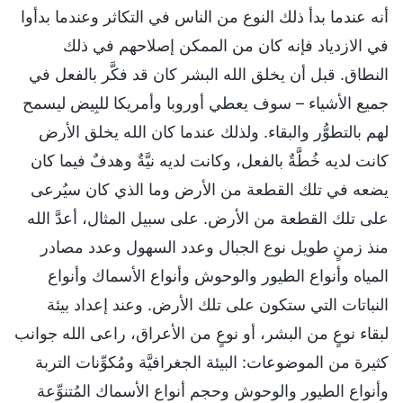
أنه عندما بدأ ذلك النوع من الناس في التكاثر وعندما بدأوا
في الازدياد فإنه كان من الممكن إصلاحهم في ذلك
النطاق. قبل أن يخلق الله البشر كان قد فكَّر بالفعل في
جميع الأشياء – سوف يعطي أوروبا وأمريكا للبِيض ليسمح
لهم بالتطوُّر والبقاء. ولذلك عندما كان الله يخلق الأرض
كانت لديه خُطَّةٌ بالفعل، وكانت لديه نيَّةٌ وهدفٌ فيما كان
يضعه في تلك القطعة من الأرض وما الذي كان سيُرعى
على تلك القطعة من الأرض. على سبيل المثال، أعدَّ الله
منذ زمنٍ طويل نوع الجبال وعدد السهول وعدد مصادر
المياه وأنواع الطيور والوحوش وأنواع الأسماك وأنواع
النباتات التي ستكون على تلك الأرض. وعند إعداد بيئة
لبقاء نوعٍ من البشر، أو نوعٍ من الأعراق، راعى الله جوانب
كثيرة من الموضوعات: البيئة الجغرافيَّة ومُكوِّنات التربة
وأنواع الطيور والوحوش وحجم أنواع الأسماك المُتنوِّعة