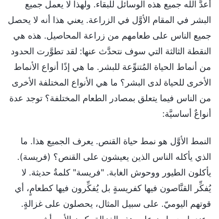
أعدَّ الله جميع هذه الوسائل للبقاء. ولهذا لا يعمل جميع
البشر في المقام الأوَّل في الزراعة. يعني هذا أنه لا يحصل
جميع الناس على طعامهم من زراعة المحاصيل. هذه هي
النقطة الثالثة التي سوف نتحدَّث عنها: لقد تطوَّرت الحدود
من أنماط الحياة المُتنوِّعة للبشر. ما هي إذًا أنواع الأنماط
الأخرى للحياة لدى البشر؟ ما هي الأنواع المختلفة الأخرى
من الناس فيما يتعلق بمصادر الطعام المختلفة؟ توجد عدة
أنواعٌ أساسيَّة:
النمط الأوَّل هو نمط حياة القنص. يعرف الجميع هذا. ما
الذي يأكله الناس الذين يعيشون على القنص؟ (فريسة).
يأكلون الطيور ووحوش الغابة. "فريسة" كلمةٌ حديثة. لا
يُفكِّر القنَّاصون فيها كفريسةٍ بل يُفكِّرون فيها كطعامٍ، أي
قوتهم اليوميّ. على سبيل المثال، يحصلون على غزالةٍ.