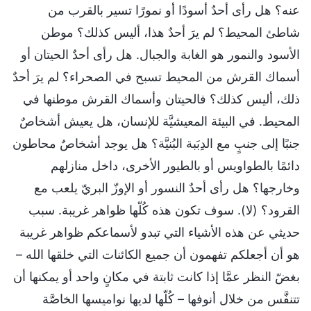
عنه؟ هل رأى أحدٌ أسودًا أو نمورًا تسير بالقرب من
شاطئ المحيط؟ لم يرَ أحدٌ هذا، أليس كذلك؟ موطن
الأسود والنمور هو الغابة والجبال. هل رأى أحدٌ الحيتان أو
أسماك القرش من المحيط تسبح في الصحراء؟ لم يرَ أحدٌ
ذلك، أليس كذلك؟ فالحيتان وأسماك القرش موطنها في
المحيط. في البيئة المعيشيَّة للإنسان، هل يعيش أشخاصٌ
جنبًا إلى جنبٍ مع الدِبَبة البُنيَّة؟ هل يوجد أشخاصٌ محاطون
دائمًا بالطواويس أو بالطيور الأخرى، داخل منازلهم
وخارجها؟ هل رأى أحدٌ النسور أو الإوزّ البريّ يلعب مع
القرود؟ (لا). سوف تكون هذه كُلّها ظواهر غريبة. سبب
حديثي عن هذه الأشياء التي تبدو لأسماعكم ظواهر غريبة
هو أن أجعلكم تفهمون أن جميع الكائنات التي خلقها الله –
بغضّ النظر عمَّا إذا كانت ثابتة في مكانٍ واحد أو يمكنها أن
تتنفَّس من خلال أنوفها – كُلّها لديها نواميسها الخاصَّة