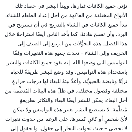
تؤتي جميع الكائنات ثمارها، ويبدأ البشر في حصاد تلك
الأنواع المختلفة من الفاكهة من أجل إعداد الطعام للشتاء.
تبدأ جميع الكائنات في الشتاء بالتدريج في أن تستريح في
البرد، وأن تصبح هادئةً، كما يأخذ الناس أيضًا استراحةً خلال
هذا الفصل. هذه التحوُّلات من الربيع إلى الصيف إلى
الخريف وإلى الشتاء – تحدث جميع هذه التغييرات وفقًا
للنواميس التي وضعها الله. إنه يقود جميع الكائنات والبشر
باستخدام هذه النواميس، وقد وضع للبشر طريقةً للحياة
ثريَّةً ونابضة بالحيويَّة، وأعدَّ بيئةً للبقاء لها درجات حرارةٍ
مختلفة وفصول مختلفة. في ظلّ هذه البيئات المُنظَّمة من
أجل البقاء، يمكن للبشر أيضًا البقاء والتكاثر بطريقةٍ
مُنظَّمة. لا يستطيع البشر تغيير هذه النواميس ولا يمكن
لأيّ شخصٍ أو كائنٍ كسرها. على الرغم من حدوث تغيرات
لا تحصى – حيث تحولت البحار إلى حقول، والحقول إلى