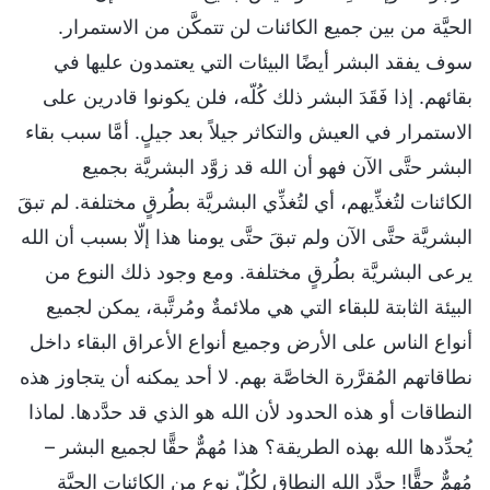
الحيَّة من بين جميع الكائنات لن تتمكَّن من الاستمرار.
سوف يفقد البشر أيضًا البيئات التي يعتمدون عليها في
بقائهم. إذا فَقَدَ البشر ذلك كُلّه، فلن يكونوا قادرين على
الاستمرار في العيش والتكاثر جيلاً بعد جيلٍ. أمَّا سبب بقاء
البشر حتَّى الآن فهو أن الله قد زوَّد البشريَّة بجميع
الكائنات لتُغذِّيهم، أي لتُغذِّي البشريَّة بطُرقٍ مختلفة. لم تبقَ
البشريَّة حتَّى الآن ولم تبقَ حتَّى يومنا هذا إلّا بسبب أن الله
يرعى البشريَّة بطُرقٍ مختلفة. ومع وجود ذلك النوع من
البيئة الثابتة للبقاء التي هي ملائمةٌ ومُرتَّبة، يمكن لجميع
أنواع الناس على الأرض وجميع أنواع الأعراق البقاء داخل
نطاقاتهم المُقرَّرة الخاصَّة بهم. لا أحد يمكنه أن يتجاوز هذه
النطاقات أو هذه الحدود لأن الله هو الذي قد حدَّدها. لماذا
يُحدِّدها الله بهذه الطريقة؟ هذا مُهمٌّ حقًّا لجميع البشر –
مُهمٌّ حقًّا! حدَّد الله النطاق لكُلّ نوعٍ من الكائنات الحيَّة