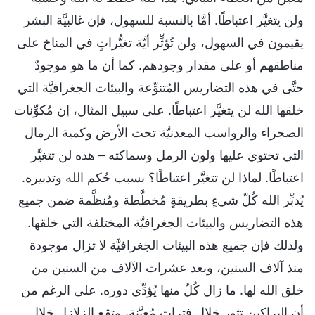
ولن يتغيَّر اعتباطًا. أمَّا بالنسبة للسهول، فإن غالبيَّة البشر
يقيمون في السهول، ولن تُؤثِّر أيَّة تغيُّراتٍ في المناخ على
مناطقهم أو على مقدار وجودهم. كما أن ما هو موجودٌ
حتَّى في هذه التضاريس المُتنوِّعة والبيئات الجغرافيَّة التي
خلقها الله لن يتغيَّر اعتباطًا. على سبيل المثال، إن مُكوِّنات
الصحراء والرواسب المعدنيَّة تحت الأرض وكمية الرمال
التي تحتوي عليها ولون الرمل وسماكته – هذه لن تتغيَّر
اعتباطًا. لماذا لن تتغيَّر اعتباطًا؟ بسبب حُكم الله وتدبيره.
يُدبِّر الله كُلّ شيءٍ بطريقةٍ مُخطَّطة ومُنظَّمة ضمن جميع
هذه التضاريس والبيئات الجغرافيَّة المختلفة التي خلقها.
ولذلك فإن جميع هذه البيئات الجغرافيَّة لا تزال موجودة
منذ آلاف السنين، وبعد عشرات الآلاف من السنين من
خلق الله لها. ما زال كُلٌ منها يُؤدِّي دوره. على الرغم من
أن البراكين تثور خلال فتراتٍ مُعيَّنة، وتقع الزلازل خلال