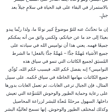
بالاستمرار في البقاء على قيد الحياة في سلامٍ جيلاً بعد
جيلٍ.
إن ما تحدَّثتُ عنه للتوّ موضوعٌ كبير نوعًا ما، ولذا ربَّما يبدو
بعيدًا إلى حد ما عن حياتكم، ولكنني واثق من أنه يمكنكم
جميعًا فهمه. يعني هذا أن نواميس الله في سيادته على
جميع الأشياء مُهمَّةٌ جدًّا – مُهمَّةٌ جدًّا بالفعل! ما الشرط
المُسبَق لجميع الكائنات التي تنمو في سياق هذه
النواميس؟ إنه بفضل حُكم الله. فبسبب حُكم الله، تُؤدِّي
جميع الكائنات مهامها الخاصَّة في سياق حُكمه. على سبيل
المثال، فإن الجبال ترعى الغابات، ثم تعمل الغابات بدورها
على رعاية وحماية الطيور والوحوش المُتنوِّعة التي تعيش
داخلها. السهول مرحلةٌ مُعدَّة للبشر لزراعة المحاصيل
وكذلك لمختلف الطيور والوحوش. إنها تسمح لغالبيَّة البشر