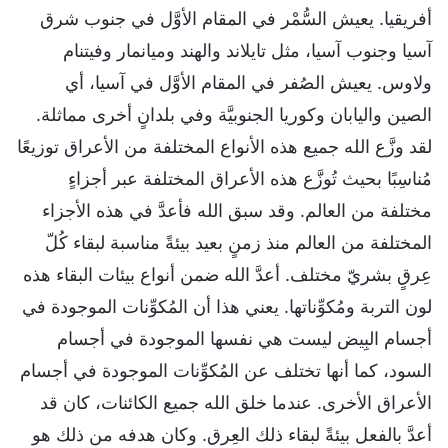
أفريقيا. يعيش السُّمْر في المقام الأوَّل في جنوب شرق
آسيا وجنوب آسيا، مثل تايلاند والهند وميانمار وفيتنام
ولاوس. يعيش الصُفر في المقام الأوَّل في آسيا، أي
الصين واليابان وكوريا الجنوبيَّة وفي بلدانٍ أخرى مماثلة.
لقد وزَّع الله جميع هذه الأنواع المختلفة من الأعراق توزيعًا
مُناسِبًا بحيث تُوزَّع هذه الأعراق المختلفة عبر أجزاءٍ
مختلفة من العالم. وقد سبق الله فأعدَّ في هذه الأجزاء
المختلفة من العالم منذ زمنٍ بعيد بيئةً مناسبة لبقاء كُلّ
عِرقٍ بشريّ مختلف. أعدَّ الله ضمن أنواع بيئات البقاء هذه
لون التربة ومُكوِّناتها. يعني هذا أن المُكوِّنات الموجودة في
أجسام البِيض ليست هي نفسها الموجودة في أجسام
السود، كما أنها تختلف عن المُكوِّنات الموجودة في أجسام
الأعراق الأخرى. عندما خلق الله جميع الكائنات، كان قد
أعدَّ بالفعل بيئةً لبقاء ذلك العِرق. وكان هدفه من ذلك هو