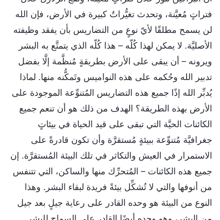
فتراتٍ مُعيَّنة، وتحدث تغيُّراتٌ كبيرة في الأرض، فإن الله
لن يسمح مطلقًا لأيّ نوعٍ من التضاريس بأن يفقد وظيفته
الأصليَّة. لا يمكن لهذا كُلّه – هذا كُلّه الذي يتمتَّع به البشر
ويرونه – أن يبقى على الأرض بطريقةٍ مُنظَّمة إلَّا بفضل
تدبير الله وحُكمه على هذه النواميس وتَمكُّنه منها. لماذا
يُدبِّر الله إذًا جميع هذه التضاريس المُتنوِّعة الموجودة على
الأرض بهذه الطريقة؟ الهدف من ذلك هو أن تنعم جميع
الكائنات الحيَّة التي تبقى على قيد الحياة في بيئاتٍ
جغرافيَّة مُتنوِّعة ببيئةٍ مُستقرَّة وأن تكون قادرةً على
الاستمرار في العيش والتكاثر في تلك البيئة المُستقرَّة. إن
جميع هذه الكائنات – المُتحرِّك منها والساكن، التي تتنفس
من أنوفها والتي لا تُشكِّل بيئةً فريدة لبقاء البشر. وهذا
النوع من البيئة هو وحده القادر على رعاية جيلٍ بعد جيل
من البشر، وهو وحده أيضًا القادر على السماح للبشر