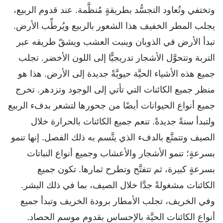
وتختفي وتُعاود التجسُّد بطريقةٍ مُنظَّمة. عند قدوم الربيع،
يجلب المطر الخفيف هذا الشعور بالربيع ويُرطِّب الأرض.
تبدأ الأرض في الذوبان وينبت العشب ويشقّ طريقه عبر
التربة وتتحوَّل الأشجار تدريجيًّا إلى اللون الأخضر. تجلب
جميع هذه الأشياء الحيَّة حيويَّةً جديدة إلى الأرض. هذا هو
منظر جميع الكائنات التي تأتي إلى الوجود وتزدهر. تخرج
جميع أنواع الحيوانات أيضًا من جحورها لتشعر بدفء الربيع
ولتبدأ سنةً جديدةً. تنعم جميع الكائنات بالحرارة خلال
الصيف وتتمتَّع بالدفء الذي يتَّسم به ذلك الفصل. إنها تنمو
بسرعةٍ؛ تنمو الأشجار والأعشاب وجميع أنواع النباتات
بسرعةٍ كبيرة، ثم تتفتَّح وتطرح ثمارها. تكون جميع
الكائنات مشغولةً جدَّا خلال الصيف، بما في ذلك البشر.
وفي الخريف، تجلب الأمطار برودة الخريف وتبدأ جميع
أنواع الكائنات الحيَّة بالإحساس بقدوم موسم الحصاد.