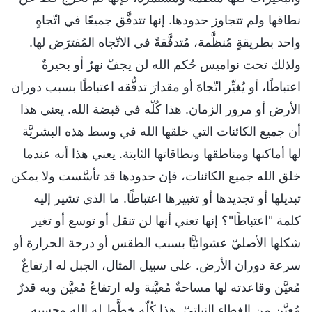
نطاقها ولم تتجاوز حدودها. إنها تتدفَّق جميعًا في اتّجاهٍ
واحد بطريقةٍ مُنظَّمة، مُتدفَّقةً في الاتّجاه المُفترَض لها.
ولذلك تحت نواميس حُكم الله لن يجفّ نهرٌ أو بحيرةٌ
اعتباطًا، أو يُغيِّر اتّجاهَ أو مقدارَ تدفُّقه اعتباطًا بسبب دوران
الأرض أو مرور الزمان. هذا كُلّه في قبضة الله. يعني هذا
أن جميع الكائنات التي خلقها الله في وسط هذه البشريَّة
لها أماكنها ومناطقها ونطاقاتها الثابتة. يعني هذا أنه عندما
خلق الله جميع الكائنات، فإن حدودها قد تأسَّست ولا يمكن
تبديلها أو تجديدها أو تغييرها اعتباطًا. ما الذي تشير إليه
كلمة "اعتباطًا"؟ إنها تعني أنها لن تنقل أو توسع أو تغير
شكلها الأصليّ عشوائيًّا بسبب الطقس أو درجة الحرارة أو
سرعة دوران الأرض. على سبيل المثال، الجبل له ارتفاعٌ
مُعيَّن وقاعدته لها مساحةٌ مُعيَّنة وله ارتفاعٌ مُعيَّن وبه قدرٌ
مُعيَّن من الغطاء النباتيّ. هذا كُلّه خطَّط له الله وحسبه