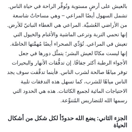
بالعيش على أرضٍ مستوية وتُوفِّر الراحة في حياة الناس.
تشمل السهول أيضًا المراعي – وهي مساحاتٌ شاسعة
من الأراضي العُشبيَّة. المراعي هي الغطاء النباتيّ للأرض.
إنها تحمي التربة وترعى الماشية والأغنام والخيول التي
تعيش في المراعي. تُؤدِّي الصحراء أيضًا مُهمَّتها الخاصَّة.
إنها ليست مكانًا لعيش البشر؛ يتمثَّل دورها في جعل
الأجواء الرطبة أكثر جفافًا. إن تدفُّقات الأنهار والبحيرات
توفر مياهًا صالحة لشرب الناس. فأينما تدفَّقت سوف يجد
الناس مياهًا للشرب، كما تسهل هذه التدفقات تلبية
الاحتياجات المائية لجميع الكائنات. هذه هي الحدود التي
رسمها الله للتضاريس المُتنوِّعة.
الجزء الثاني: يضع الله حدودًأ لكل شكل من أشكال
الحياة