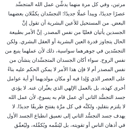
مرتين، وفي كل مرة منهما يدشِّن عمل الله المتجسِّد
عصرًا جديدًا، ويبدأ عملًا جديدًا؛ التجسّدان يكمِّلان بعضهما
البعض. من المستحيل للأعين البشرية أن تقول إنَّ
الجسدين يأتيان فعليًا من نفس المصدر. إنَّ الأمر بطبيعة
الحال يتجاوز قدرة العين البشرية أو العقل البشري. ولكن
التجسّدين في جوهرهما سواسية، ذلك لأن عملهما ينبع من
نفس الروح. سواء أكان الجسدان المتجسِّدان ينشآن من
نفس المصدر أم لا فإن هذا الأمر لا يمكن الحكم عليه بناءً
على العصر الذي وُلِدا فيه أو مكان مولديهما أو أية عوامل
أخرى كهذه، بل بالعمل الإلهي الذي يعبِّران عنه. لا يؤدي
جسد التجسُّد الثاني أي عمل قام به يسوع، لأن عمل الله
لا يلتزم بتقليدٍ، ولكنَّه في كل مرَّة يفتتح طريقًا جديدًا. لا
يهدف جسد التجسُّد الثاني إلى تعميق انطباع الجسد الأول
في أذهان الناس أو تقويته، بل ليُتمِّمه ويُكمِّله، وليُعمِّق