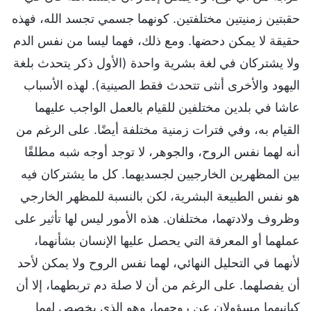
حقبتين زمنيتين مختلفتين. كونهما جسمي تجسد الله، فهذه
حقيقة لا يمكن دحضها. ومع ذلك، فهما ليسا من نفس الدم
ولا يشتركان في لغة بشرية واحدة (الأول ذكر يتحدث بلغة
اليهود والأخرى أنثى تتحدث فقط الصينية). لهذه الأسباب
عاشا في بلدين مختلفين للقيام بالعمل الواجب عليهما
القيام به، وفي فترات زمنية مختلفة أيضًا. على الرغم من
أنه لهما نفس الروح، والجوهر، لا توجد أوجه شبه مطلقًا
بين المظهرين الخارجيين لجسديهما. كل ما يشتركان فيه
هو نفس الطبيعة البشرية، لكن بالنسبة للمظهر الخارجي
وظروف ولادتهما، مختلفان. هذه الأمور ليس لها تأثير على
عملهما أو المعرفة التي يحصل عليها الإنسان بشأنهما،
لأنهما في التحليل النهائي، لهما نفس الروح ولا يمكن لأحد
أن يفصلهما. على الرغم من أن لا صلة دم تربطهما، إلا أن
كيانيهما مسؤولان عن روحهما، وهو الذي يخصص لهما