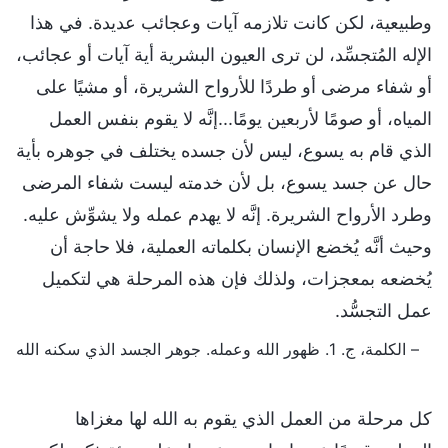
وطبيعية، لكن كانت تلازمه آيات وعجائب عديدة. في هذا
الإله المُتجسِّد، لن ترى العيون البشرية أية آيات أو عجائب،
أو شفاء مرضى أو طردًا للأرواح الشريرة، أو مشيًا على
المياه، أو صومًا لأربعين يومًا...إنَّه لا يقوم بنفس العمل
الذي قام به يسوع، ليس لأن جسده يختلف في جوهره بأية
حال عن جسد يسوع، بل لأن خدمته ليست شفاء المرضى
وطرد الأرواح الشريرة. إنَّه لا يهدم عمله ولا يشوِّش عليه.
وحيث أنَّه يُخضع الإنسان بكلماته العملية، فلا حاجة أن
يُخضعه بمعجزات، ولذلك فإن هذه المرحلة هي لتكميل
عمل التجسُّد.
– الكلمة، ج. 1. ظهور الله وعمله. جوهر الجسد الذي سكنه الله
كل مرحلة من العمل الذي يقوم به الله لها مغزاها