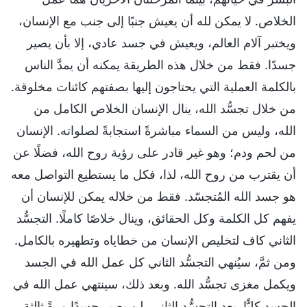
الخلاص. لا يمكن لله أن يعيش جنبًا إلى جنب مع الإنسان،
ويختبر آلام العالم، ويعيش في جسد عادي، إلا بأن يصير
جسدًا. فقط من خلال هذه الطريقة يمكنه أن يمدَّ الناس
بالكلمة العملية التي يحتاجون إليها بصفتهم كائنات مخلوقة.
من خلال تجسُّد الله، ينال الإنسان الخلاص الكامل من
الله، وليس من السماء مباشرةً استجابةً لصلواته. الإنسان
من لحم ودم؛ وهو غير قادر على رؤية روح الله، فضلًا عن
أن يقترب من روح الله، لذا، فكل ما يستطيع التواصل معه
هو جسد الله المُتجسّد. فقط من خلاله يمكن للإنسان أن
يفهم كل الكلمة وكل الحقائق، وينال خلاصًا كاملًا. التجسُّد
الثاني كاف لتخليص الإنسان من خطاياه وتطهيره بالكامل.
ومن ثمَّ، سيُنهي التجسُّد الثاني كل عمل الله في الجسد
ويكمل مغزى تجسُّد الله. وبعد ذلك، سينتهي عمل الله في
الجسد كليًّا. بعد التجسُّد الثاني، لن يصير جسدًا مرةً ثالثة