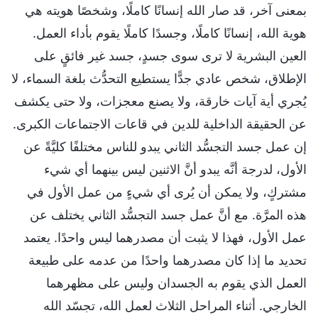
بمعنى آخر، قد صار الله إنسانًا كاملًا، وشخصًا هويته هي
هوية الله، إنسانًا كاملًا، وجسدًا كاملًا يقوم بأداء العمل.
العين البشرية لا ترى سوى جسدٍ، جسد غير فائقٍ على
الإطلاق، شخص عادي جدًّا يستطيع التحدُّث بلغة السماء، لا
يُجري أية آيات خارقة، ولا يصنع معجزات، ولا حتى يكشف
عن الحقيقة الداخلية للدين في قاعات الاجتماعات الكبرى.
إن عمل جسد التجسُّد الثاني يبدو للناس مختلفًا كليَّةً عن
الأول، لدرجة أنَّه يبدو أنَّ الاثنين ليس بينهما أي شيء
مشتركٍ، ولا يمكن أن يُرى أي شيءٍ من عمل الأول في
هذه المرَّة. مع أنَّ عمل جسد التجسُّد الثاني يختلف عن
عمل الأول، فهذا لا يثبت أن مصدرهما ليس واحدًا. يعتمد
تحديد ما إذا كان مصدرهما واحدًا من عدمه على طبيعة
العمل الذي يقوم به الجسدان وليس على مظهرهما
الخارجي. أثناء المراحل الثلاث لعمل الله، تجسّد الله