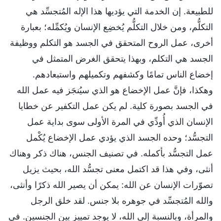
للطبيعة. إن الخدمة التي يؤديها هذا الإله المُتجسِّد هي
التكلُّم، ومن خلال التكلُّم يُخضِع الإنسان ويُكمِّله؛ بعبارة
أخرى، عمل الروح المتحقق في الجسد هو التكلم ووظيفة
الجسد هي التكلم، وبهذا يتحقق الغرض المتمثل في
إخضاع الناس تمامًا وكشفهم وتكميلهم واستبعادهم.
وهكذا، فإنَّ عمل الإخضاع هو الذي سيُنجَز فيه عمل الله
في الجسد بصورة كلية. لم يكن عمل التكفير عن خطايا
الإنسان الذي أُودِّي في المرة الأولى سوى بداية عمل
التجسُّد؛ وحده الجسد الذي يؤدي عمل الإخضاع يُكْمل
عمل التجسُّد بأكمله. في تصنيف الجنس، هناك ذكر وهناك
أنثى، وفي هذا قد اكتمل معنى تجسُّد الله، بحيث يزيل
تصوّرات الإنسان عن الله: يمكن أن يصير الله ذكرًا وأنثى،
والله المُتجسِّد في جوهره بلا جنس. لقد خلق الرجل
والمرأة، وبالنسبة إلى الله، لا يوجد تمييز بين الجنسين. في