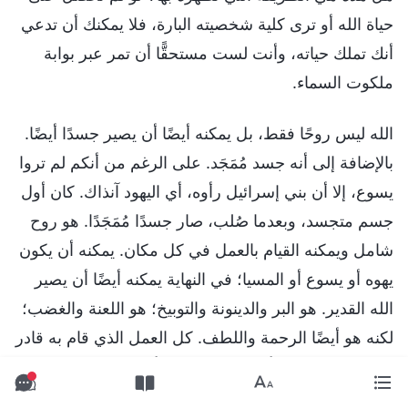
حياة الله أو ترى كلية شخصيته البارة، فلا يمكنك أن تدعي
أنك تملك حياته، وأنت لست مستحقًّا أن تمر عبر بوابة
ملكوت السماء.
الله ليس روحًا فقط، بل يمكنه أيضًا أن يصير جسدًا أيضًا.
بالإضافة إلى أنه جسد مُمَجَد. على الرغم من أنكم لم تروا
يسوع، إلا أن بني إسرائيل رأوه، أي اليهود آنذاك. كان أول
جسم متجسد، وبعدما صُلب، صار جسدًا مُمَجَدًا. هو روح
شامل ويمكنه القيام بالعمل في كل مكان. يمكنه أن يكون
يهوه أو يسوع أو المسيا؛ في النهاية يمكنه أيضًا أن يصير
الله القدير. هو البر والدينونة والتوبيخ؛ هو اللعنة والغضب؛
لكنه هو أيضًا الرحمة واللطف. كل العمل الذي قام به قادر
على تمثيله. ما هو أسلوب الله في رأيك؟ لا يمكنك الشرح.
إن كنتَ لا تستطيع حقًا أن تشرح فينبغي ألا تتوصل إلى