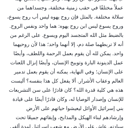
عملاً مختلفًا في حقب زمنية مختلفة، وجسداهما من
سلالة مختلفة. بالمثل فإن روح يهوه ليس أب روح يسوع،
وروح يسوع ليس ابن روح يهوه: هما واحد ونفس الروح.
بالضبط مثل الله المتجسد اليوم ويسوع. على الرغم من
أنه لا تربطهما صلة دم، إلا أنهما واحد؛ هذا لأن روحيهما
واحد. يمكن لله أن يقوم بعمل الرحمة واللطف، وأيضًا
عمل الدينونة البارة وتوبيخ الإنسان، وأيضًا إنزال اللعنات
على الإنسان؛ وفي النهاية، يمكنه أن يقوم بعمل تدمير
العالم وعقاب الأشرار. ألا يفعل كل هذا بنفسه؟ أليست
هذه هي كلية قدرة الله؟ كان قادرًا على سن التشريعات
للإنسان وإصدار الوصايا له، وكان قادرًا أيضًا على قيادة
بني إسرائيل الأوائل ليعيشوا حياتهم على الأرض
وإرشادهم لبناء الهيكل والمذابح، وإبقائهم جميعًا تحت
سيادته. عاش على الأرض مع شعب إسرائيل لمدة ألفي