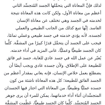
لذلك فإنَّ المعاناة التي يتحمَّلها الجسد المُتجسِّد الثاني
أعظم من معاناة الأول، ولكن كانت هذه المعاناة نتيجة
لخدمته في الجسد وهي تختلف عن معاناة الإنسان
الفاسد. إنَّها تنبع كذلك من الجانب الطبيعي والعملي
لجسده. لأنه يؤدي خدمته في جسد طبيعي وعملي تمامًا،
فيجب على الجسد أن يتحمَّل قدرًا كبيرًا من المشقَّة. كلَّما
كان الجسد طبيعيًّا وعمليًّا، عانى المزيد في أداء خدمته.
يُعبّر عن عمل الله في جسد عادي للغاية، جسد غير فائق
للطبيعة على الإطلاق. ولأن جسده عادي ويجب أيضًا أن
يضطلع بعمل خلاص الإنسان، فإنه يعاني بمقدار أعظم من
الجسد الفائق للطبيعة؛ كل هذه المعاناة ناشئة من كون
جسده عمليًّا وطبيعيًّا. من المعاناة التي اجتاز فيها الجسدان
المتجسِّدان أثناء أداء خدماتهما، يمكن للمرء أن يرى جوهر
الجسد المُتجسِّد. كلَّما كان الجسد طبيعيًّا، عَظُمت المشقَّة