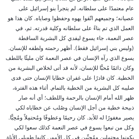
عام معتمدًا على سلطانه. لم يتجرأ بنو إسرائيل على
عصيانه؛ وجميعهم اتّقوا يهوه وحفظوا وصاياه. كان هذا هو
العمل الذي تم بناءً على سلطانه وكلية قدرته. ثم، في
عصر النعمة، جاء يسوع ليفدي كل البشرية الساقطة
(وليس بني إسرائيل فقط). أظهر رحمته ولطفه للإنسان.
يسوع الذي رآه الإنسان في عصر النعمة كان مليئًا باللطف
وكان دائمًا مُحبًّا للإنسان، لأنه قد أتى لخلاص البشرية من
الخطية. كان قادرًا على غفران خطايا الإنسان حتى فدى
صليبه كل البشرية من الخطية بالتمام. أثناء هذه الفترة،
ظهر الله أمام الإنسان بالرحمة واللطف؛ أي أنه صار
ذبيحة خطية من أجل الإنسان وصُلب عن خطاياه لكي
يصير مغفورًا له للأبد. كان رحيمًا وعطوفًا ومُحتمِلاً ومُحِبًّا.
وكل من تبعوا يسوع في عصر النعمة كذلك سعوا لكي
يكونوا محتمِلين ومُحبِّين في كل الأمور. كانوا طويلي الأناة