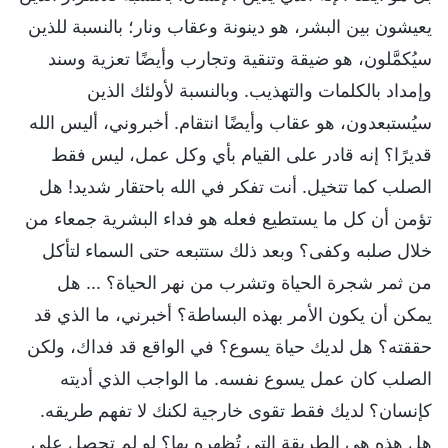
يعيشون بين البشر، هو دينونة وعقاب ونار؛ بالنسبة للذين
سيُكمَّلون، هو ضيقة وتنقية وتجارب وأيضًا تعزية وسند
وإمداد بالكلمات والتهذيب. وبالنسبة لأولئك الذين
سيُستبعدون، هو عقاب وأيضًا انتقام. أخبروني، أليس الله
قديرًا؟ إنه قادر على القيام بأي وكل عمل، ليس فقط
الصلب كما تتخيل. أنت تفكر في الله باحتقار شديد! هل
تؤمن أن كل ما يستطيع فعله هو فداء البشرية جمعاء من
خلال صلبه وكفى؟ وبعد ذلك ستتبعه حتى السماء لتأكل
من ثمر شجرة الحياة وتشرب من نهر الحياة؟ ... هل
يمكن أن يكون الأمر بهذه البساطة؟ أخبرني، ما الذي قد
حققته؟ هل لديك حياة يسوع؟ في الواقع قد فداك، ولكن
الصلب كان عمل يسوع نفسه. ما الواجب الذي أديته
كإنسان؟ لديك فقط تقوى خارجية لكنك لا تفهم طريقه.
هل هذه هي الطريقة التي تُظهره بها؟ لو لم تحصل على