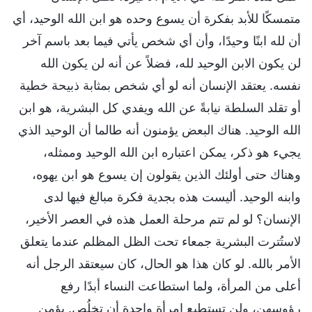
متمسكًا للأبد بفكرة أن يسوع وحده هو ابن الله الوحيد، أي
أن لله ابنًا وحيدًا، وأن أي شخص يأتي فيما بعد باسم آخر
لن يكون الابن الوحيد لله، فضلاً عن أنه لن يكون الله
نفسه. يعتقد الإنسان أنه لو أي شخص بمثابة ذبيحة خطية
أو تقلد السلطة نيابةً عن الله ويفدي كل البشرية، هو ابن
الله الوحيد. هناك البعض يؤمنون أنه طالما أن الوحيد الذي
يجيء هو ذكر، يمكن اعتباره ابن الله الوحيد وممثله،
وهناك حتى أولئك الذين يقولون إن يسوع هو ابن يهوه،
وابنه الوحيد. أليست هذه بجدية فكرة مبالغ فيها لدى
الإنسان؟ لو لم تتم مرحلة العمل هذه في العصر الأخير،
لاستُترت البشرية جمعاء تحت الظل المظلم عندما يتعلق
الأمر بالله. لو كان هذا هو الحال، كان سيعتقد الرجل أنه
أعلى من المرأة، ولما استطاعت النساء أبدًا رفع
رؤوسهن، ولن تستطيع امرأة واحدة أن تخلُص. يؤمن