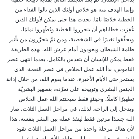
وإنما الهدف منه هو خلاص أولئك الذين نالوا الفداء من
الخطية خلاصًا تامًا. يحدث هذا حتى يمكن لأولئك الذين
غُفِرَت خطاياهم أن يتحرروا الخطية ويُطَهروا تمامًا،
ويحقِّقوا تغييرًا في الشخصية، ومن ثمَّ يتحرَّرون من تأثير
ظلمة الشيطان ويعودون أمام عرش الله. بهذه الطريقة
فقط يمكن للإنسان أن يتقدس بالكامل. بعدما انتهى عصر
الناموس، بدأ الله عمل الخلاص في عصر النعمة، الذي
يستمر حتى الأيام الأخيرة، عندما يقوم الله، من خلال إدانة
الجنس البشري وتوبيخه على تمرّده، بتطهير البشريّة
تطهيرًا كاملًا. وحينئذٍ فقط سيختتم الله عمل الخلاص
ويدخل إلى الراحة. لذلك، في مراحل العمل الثلاث، صار
الله جسدًا مرتين فقط لينفذ عمله بين البشر بنفسه. هذا
لأن هناك مرحلة واحدة من مراحل العمل الثلاث تقود
البشر في حياتهم، بينما المرحلتان الأخريان هما عمل