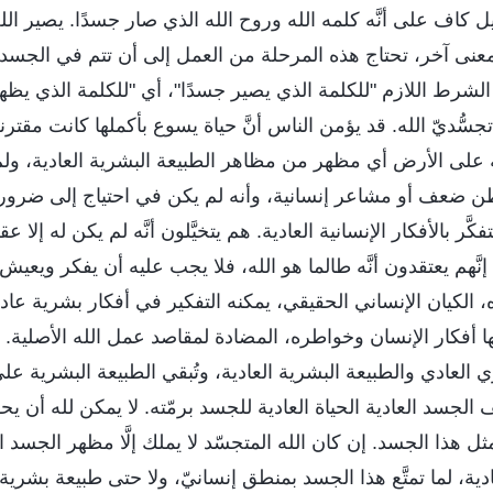
ل كاف على أنَّه كلمه الله وروح الله الذي صار جسدًا. يصير ال
معنى آخر، تحتاج هذه المرحلة من العمل إلى أن تتم في الجسد
الشرط اللازم "للكلمة الذي يصير جسدًا"، أي "للكلمة الذي ي
سُّديّ الله. قد يؤمن الناس أنَّ حياة يسوع بأكملها كانت مقترنة 
ه على الأرض أي مظهر من مظاهر الطبيعة البشرية العادية، ولم
طن ضعف أو مشاعر إنسانية، وأنه لم يكن في احتياج إلى ضروري
َر بالأفكار الإنسانية العادية. هم يتخيَّلون أنَّه لم يكن له إلا عقلً
نَّهم يعتقدون أنَّه طالما هو الله، فلا يجب عليه أن يفكر ويعيش 
، الكيان الإنساني الحقيقي، يمكنه التفكير في أفكار بشرية عا
ها أفكار الإنسان وخواطره، المضادة لمقاصد عمل الله الأصلية. 
 العادي والطبيعة البشرية العادية، وتُبقي الطبيعة البشرية 
ف الجسد العادية الحياة العادية للجسد برمّته. لا يمكن لله أن يح
هذا الجسد. إن كان الله المتجسّد لا يملك إلَّا مظهر الجسد الخ
عادية، لما تمتَّع هذا الجسد بمنطق إنسانيّ، ولا حتى طبيعة بشر