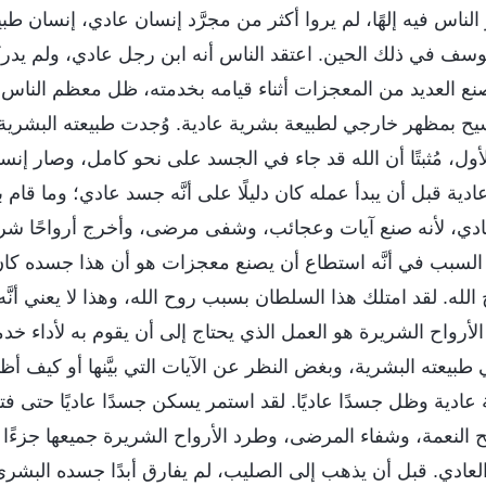
َ الناس فيه إلهًا، لم يروا أكثر من مجرَّد إنسان عادي، إنسان ط
يوسف في ذلك الحين. اعتقد الناس أنه ابن رجل عادي، ولم يدرك
صنع العديد من المعجزات أثناء قيامه بخدمته، ظل معظم الناس يق
يح بمظهر خارجي لطبيعة بشرية عادية. وُجدت طبيعته البشرية 
، مُثبتًا أن الله قد جاء في الجسد على نحو كامل، وصار إنسانًا عاد
ادية قبل أن يبدأ عمله كان دليلًا على أنَّه جسد عادي؛ وما قام
د عادي، لأنه صنع آيات وعجائب، وشفى مرضى، وأخرج أرواحًا ش
 السبب في أنَّه استطاع أن يصنع معجزات هو أن هذا جسده كان
لله. لقد امتلك هذا السلطان بسبب روح الله، وهذا لا يعني أنَّه
رواح الشريرة هو العمل الذي يحتاج إلى أن يقوم به لأداء خدمت
طبيعته البشرية، وبغض النظر عن الآيات التي بيَّنها أو كيف 
عادية وظل جسدًا عاديًا. لقد استمر يسكن جسدًا عاديًا حتى فت
 النعمة، وشفاء المرضى، وطرد الأرواح الشريرة جميعها جزءًا
العادي. قبل أن يذهب إلى الصليب، لم يفارق أبدًا جسده البشر