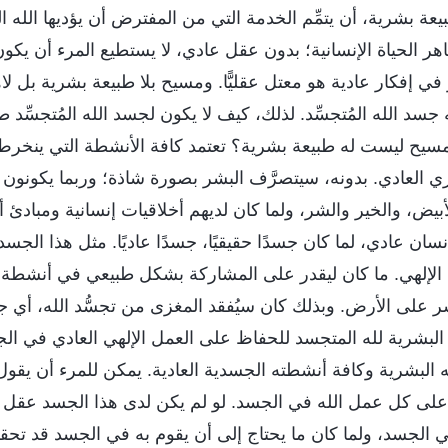
عة بشرية، أن يتمِّم الخدمة التي من المفترض أن يؤديها الله الم
ر الحياة الإنسانية؛ بدون عقل عادي، لا يستطيع المرء أن يكون 
في إفكار عادية هو معتل عقليًّا. ومسيح بلا طبيعة بشرية بل 
َه جسد الله المُتجسِّد. لذلك، كيف لا يكون لجسد الله المُتجسِّد
لمسيح ليست له طبيعة بشرية؟ تعتمد كافة الأنشطة التي ينخرط ف
ي العادي. بدونه، سيتصرَّف البشر بصورة شاذة؛ وربما يكونون 
لأبيض، والخير والشر، ولما كان لديهم أخلاقيات إنسانية ومبادئ أخ
إنسان عادي، لما كان جسدًا حقيقيًا، جسدًا عاديًا. مثل هذا الجسد 
مل الإلهي. ما كان ليقدر على المشاركة بشكل طبيعي في أنشطة 
 على الأرض. وبذلك كان سيُفقد المغزى من تجسُّد الله، أي 
 البشرية لله المتجسد للحفاظ على العمل الإلهي العادي في ا
 البشرية وكافة أنشطته الجسدية العادية. يمكن للمرء أن يقول
ء على كل عمل الله في الجسد. لو لم يكن لدى هذا الجسد عقل 
 الجسد، ولما كان ما يحتاج إلى أن يقوم به في الجسد قد تحقق أ