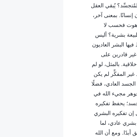
ُتجسِّد؟ يُبقي العقل
إنسانًا. بمعنى آخر،
لاهوت فحسب لا
 طبيعة بشرية؟ أليس
يها البشر العاديون
غير قادرين على
لاقية. بالمثل، لو لم
غير المفكِّر لم يكن
الجسد العادي، فضلًا
جوهر مجيء الله في
لجسد؛ يحفظ تفكيره
 إن تفكيره البشري
بشري عادي، لما
بدًا. ومع أن الله