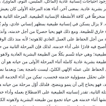
 وجود احتياجات إنسانية عادية (المأكل، الملبس، النوم، المأوى
بشرية عادية. بمعنى آخر، أثناء هذه المرحلة الأولى كان يعيش 
، منخرطًا في كافة الأنشطة الإنسانية الطبيعية. المرحلة الثانية ه
ته. لا يزال يسكن في إنسانية طبيعية بمظهر إنساني عادي، ولم ي
ارق للطبيعة. ومع ذلك فهو يحيا حصريًا من أجل خدمته، وآنذا
ة من أجل الحفاظ على العمل العادي للاهوته؛ لأنه منذ ذلك ا
ح فيه قادرًا على أداء خدمته. لذلك فإن المرحلة الثانية من حي
طبيعية؛ وهي حياة تتّسم بكلًا من الطبيعة البشرية العادية ولا
يعة بشرية عادية كاملة أثناء المرحلة الأولى من حياته هو أن إن
الحفاظ على عمله الإلهي الكليّ، ليست ناضجة بعد؛ وبعدما نض
ًا على تحمّل مسؤولية خدمته فحسب، تمكن من أداء الخدمة الت
سد، فهو يحتاج إلى أن ينمو وينضج، فلذلك أوّل مرحلة من حياته
لة الثانية، تقدر إنسانيته الطبيعية على الاضطلاع بعمله وأداء خ
يعيشها أثناء خدمته هي حياة تجمع بين طبيعته البشرية ولاهوته الك