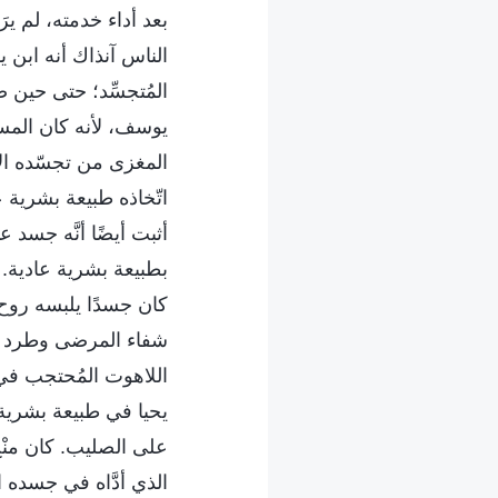
بعد أداء خدمته، لم ير
الناس آنذاك أنه ابن 
المُتجسِّد؛ حتى حين 
يوسف، لأنه كان المس
المغزى من تجسّده الأول
اتّخاذه طبيعة بشرية ع
أثبت أيضًا أنَّه جس
بطبيعة بشرية عادية.
كان جسدًا يلبسه روح ا
شفاء المرضى وطرد الأ
اللاهوت المُحتجب في 
يحيا في طبيعة بشرية 
على الصليب. كان منْح
الذي أدَّاه في جسده 