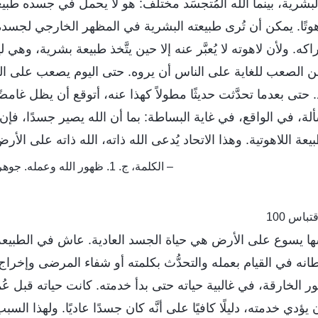
لبشرية، بينما الله المُتجسِّد مختلف: هو لا يحمل في جسده ط
هوتًا. يمكن أن تُرى طبيعته البشرية في المظهر الخارجي لجسده
اكه. ولأن لاهوته لا يُعبَّر عنه إلا حين يتَّخذ طبيعة بشرية، وه
فمن الصعب للغاية على الناس أن يروه. حتى اليوم يصعب على ا
. حتى بعدما تحدَّثت حديثًا مطولاً كهذا عنه، أتوقع أن يظل غامضً
، في الواقع، في غاية البساطة: بما أن الله يصير جسدًا، فإن 
عة اللاهوتية. وهذا الاتحاد يُدعى الله ذاته، الله ذاته على الأرض
– الكلمة، ج. 1. ظهور الله وعمله. جوهر الجسد الذي سكنه الله
تباس 100
شها يسوع على الأرض هي حياة الجسد العادية. عاش في الطبيعة 
ه في القيام بعمله والتحدُّث بكلمته أو شفاء المرضى وإخراج 
ور الخارقة، في غالبية حياته حتى بدأ خدمته. كانت حياته قبل عُ
دي خدمته، دليلًا كافيًا على أنَّه كان جسدًا عاديًا. ولهذا السب