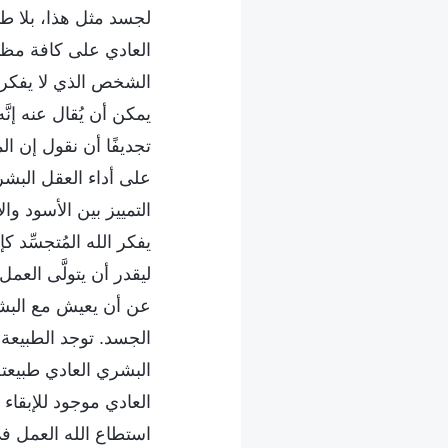
لجسد مثل هذا، بلا طبي
العادي على كافة مظاه
الشخص الذي لا يفكر 
يمكن أن يُقال عنه إنّ
تجديفًا أن نقول إن ا
على أداء العقل البشر
التمييز بين الأسود وا
يفكر الله المُتجسِّد ك
ليقدر أن يتولَّى الع
عن أن يعيش مع البشر
الجسد. توجد الطبيعة
البشري العادي طبيعته
العادي موجود للإبقا
استطاع الله العمل في