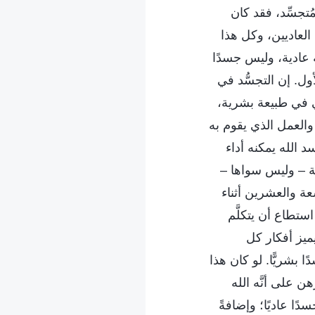
ُتجسِّد، فقد كان
 العاديين، وكل هذا
ة عادية، وليس جسدًا
أول. إن التجسُّد في
ي في طبيعة بشرية،
 والعمل الذي يقوم به
 الله يمكنه أداء
دية – وليس سواها –
عة والعشرين أثناء
ستطاع أن يتكلَّم
ميز أفكار كل
 بشريًّا. لو كان هذا
 على أنَّه الله
دًا عاديًا؛ وإضافةً