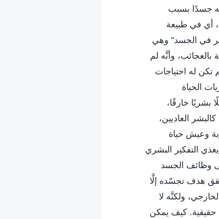
له جسدًا بسبب
، أي في طبيعة
ظهر في الجسد" وهي
بالعجائب، وأنَّه لم
 تكن له احتياجات
ات الحياة
ا بشريًا خارقًا،
كالبشر العاديين،
دية وعيش حياة
يغذي التفكير البشري
على وظائف الجسد
قق هدف تجسّده إلَّا
ارجي، ولكنَّه لا
ية حقيقية. كيف يمكن