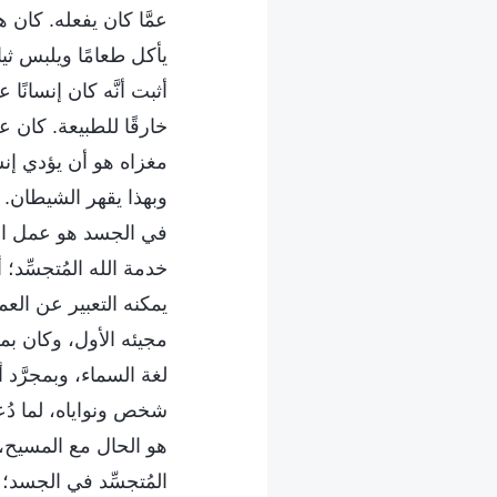
عمَّا كان يفعله. كان ه
يأكل طعامًا ويلبس ثيا
أثبت أنَّه كان إنسانً
خارقًا للطبيعة. كان عم
مغزاه هو أن يؤدي إنس
وبهذا يقهر الشيطان. ي
في الجسد هو عمل الرو
خدمة الله المُتجسِّد؛
يمكنه التعبير عن العم
مجيئه الأول، وكان بمج
لغة السماء، وبمجرَّد
شخص ونواياه، لما دُعي
هو الحال مع المسيح، ل
المُتجسِّد في الجسد؛ و