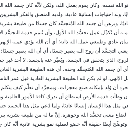
و الله نفسه، وكان يقوم بعمل الله، ولكن لأنَّه كان جسد الله الم
بًا، وله احتياجات إنسانية عادية، ولديه المنطق والفكر البشريين
ا عاديًا، وبرهن أن جسد الله المُتجسِّد كان جسدًا من طبيعة بشري
له أن يُكمِّل عمل تجسُّد الله الأول، وأن يُتمم خدمة التجسُّد ال
ان عادي وطبيعي عمل الله ذاته؛ أي أن الله يؤدي عمله الإله
عني التجسُّد أن روح الله يصير جسدًا، أي أن الله يصير جسدًا؛
ح، الذي يتحقق في الجسد، ويُعبَّر عنه بالجسد. لا أحد غير جسد
 أي أن جسد الله المُتجسِّد وحده، أي هذه الطبيعة البشرية العا
ل الإلهي. لو لم يكن لله الطبيعة البشرية العادية قبل عمر التاس
رد أن وُلد بإمكانه صنع معجزات، وبمجرَّد أن تعلَّم كيف يتكلم ا
 أن وطأت قدمه الأرض استطاع أن يدرك كافة الأمور العالمية وي
 مثل هذا الإنسان إنسانًا عاديًا، ولما دُعي مثل هذا الجسد جسدًا
ضاع معنى تجسُّد الله وجوهره. إنَّ ما له من طبيعة بشرية يبرهن
توضِّح أيضًا حقيقة أنَّه خضع لعملية نمو بشرية عادية أنَّه كان جس