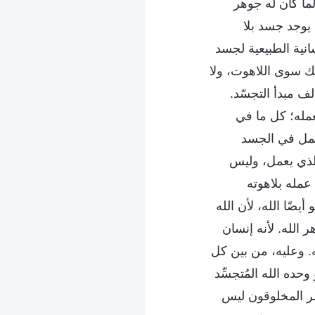
لما كان له جوهر
يوجد جسد بلا
انية الطبيعية لجسد
ملك سوى اللاهوت، ولا
ف مبدأ التجسّد.
عمله؛ كل ما في
لعمل في الجسد
الذي يعمل، وليس
عمله بلاهوته
ضًا الله، لأن الله
الله. لأنه إنسان
. وعليه، من بين كل
ده الله المُتجسِّد
شر المخلوقون ليس