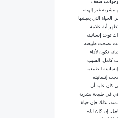
)، وجوانب ضعف
ببشرية غير إلهية،
ي الحياة التي يعيشها
ُظهر أية علامة
ك توجد إنسانيته
لوقت نضجت طبيعته
اته تكون لأداء
هوت كامل. السبب
سانيته الطبيعية
جت إنسانيته
ي كان عليه أن
 هي في طبيعة بشرية
دمته، لذلك فإن حياة
امل. إن كان الله