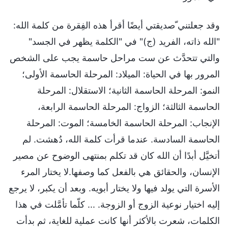
وقد جعلتني ّصديقتي أيضًا أقرأ هذه الفِقرة من كلمة الله:
"الله ذاته، الفريد (ج)" في "الكلمة يظهر في الجسد"
والتي تتحدَّث عن ست مراحل حاسمة يجب على الشخص
المرور بها في الحياة: الميلاد: المرحلة الحاسمة الأولى؛
النمو: المرحلة الحاسمة الثانية؛ الاستقلال: المرحلة
الحاسمة الثالثة؛ الزواج: المرحلة الحاسمة الرابعة،
الإنجاب: المرحلة الحاسمة الخامسة؛ الموت: المرحلة
الحاسمة السادسة. عندما قرأت كلمة الله، دُهشت. لم
أتخيَّل أبدًا أن الله كان قد تكلم بمنتهى الوضوح عن مصير
الإنسان، والحقائق هي بالفعل كما وصفها.لا يختار المرء
الأسرة التي يولد فيها ولا يختار أبويه. وبعد أن يكبر، لا يرجع
إليه اختيار نوعية الزوج أو الزوجة. ... كلّما تأمَّلت في هذا
الكلمات، شعرت بالأكثر أنها كانت عملية للغاية، ثم بدأت