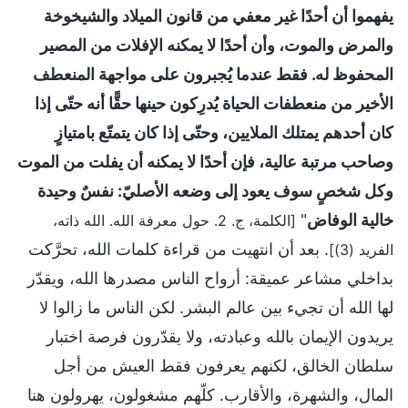
يفهموا أن أحدًا غير معفي من قانون الميلاد والشيخوخة
والمرض والموت، وأن أحدًا لا يمكنه الإفلات من المصير
المحفوظ له. فقط عندما يُجبرون على مواجهة المنعطف
الأخير من منعطفات الحياة يُدرِكون حينها حقًّا أنه حتّى إذا
كان أحدهم يمتلك الملايين، وحتّى إذا كان يتمتّع بامتيازٍ
وصاحب مرتبة عالية، فإن أحدًا لا يمكنه أن يفلت من الموت
وكل شخصٍ سوف يعود إلى وضعه الأصليّ: نفسٌ وحيدة
خالية الوفاض
"
[الكلمة، ج. 2. حول معرفة الله. الله ذاته،
. بعد أن انتهيت من قراءة كلمات الله، تحرَّكت
الفريد (3)]
بداخلي مشاعر عميقة: أرواح الناس مصدرها الله، ويقدّر
لها الله أن تجيء بين عالم البشر. لكن الناس ما زالوا لا
يريدون الإيمان بالله وعبادته، ولا يقدّرون فرصة اختبار
سلطان الخالق، لكنهم يعرفون فقط العيش من أجل
المال، والشهرة، والأقارب. كلّهم مشغولون، يهرولون هنا