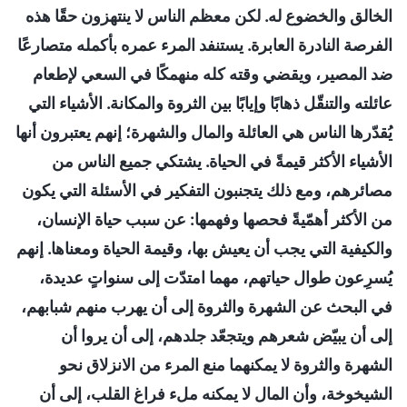
الخالق والخضوع له. لكن معظم الناس لا ينتهزون حقًا هذه
الفرصة النادرة العابرة. يستنفد المرء عمره بأكمله متصارعًا
ضد المصير، ويقضي وقته كله منهمكًا في السعي لإطعام
عائلته والتنقّل ذهابًا وإيابًا بين الثروة والمكانة. الأشياء التي
يُقدّرها الناس هي العائلة والمال والشهرة؛ إنهم يعتبرون أنها
الأشياء الأكثر قيمةً في الحياة. يشتكي جميع الناس من
مصائرهم، ومع ذلك يتجنبون التفكير في الأسئلة التي يكون
من الأكثر أهمّيةً فحصها وفهمها: عن سبب حياة الإنسان،
والكيفية التي يجب أن يعيش بها، وقيمة الحياة ومعناها. إنهم
يُسرِعون طوال حياتهم، مهما امتدّت إلى سنواتٍ عديدة،
في البحث عن الشهرة والثروة إلى أن يهرب منهم شبابهم،
إلى أن يبيّض شعرهم ويتجعّد جلدهم، إلى أن يروا أن
الشهرة والثروة لا يمكنهما منع المرء من الانزلاق نحو
الشيخوخة، وأن المال لا يمكنه ملء فراغ القلب، إلى أن