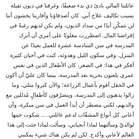
عائلتنا المالي بادئ ذي بدء ضعيفًا، وغرقنا في ديون ثقيلة
بسبب تكاليف علاج أبي. كان أصدقاؤنا وأقاربنا يخشون أننا
لن نتمكّن أبدًا من سداد الديون، ولم يكن لديهم رغبةً في
إقراضنا المال. اضطررت مغلوبًا على أمري أن أترك
المدرسة في سن السادسة عشرة للعمل بعيدًا عن
المنزل. وفي سكون الليل وهدوئه، كنت في أحيان كثيرة
أفكر في هذا: في الصغر، كان الأطفال الذين في نفس
عمري يلعبون بحرية بعد المدرسة، بينما كان عليّ أن أكون
في الحقل أقوم بأعمال الزراعة؛ والآن كبروا مثلي، وما
زالوا يذهبون إلى المدرسة، ويتصرّفون كأطفالٍ مُدللين مع
والديهم، لكني مضطر أن أبدأ العمل في سن مبكرة، وأن
أعاني كل أنواع المشقّات لدعم عائلتي. ... شكوت حينها
لوالديّ وسألتهما لماذا أنجباني، وسألت لماذا جئت إلى هذا
العالم لأعاني وأكدح. لكن لم يكن هناك شيء يمكنني