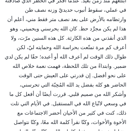
ابتلعهم منذ زمن بعيد. عندما أفكّر في الخطر الذي صادفته
في عملي، سقوط أنبوب حديديّ وزنه نصف طن
وارتطامه بالأرض على بعد نصف متر فقط مني، أعلم أن
هذا لم يكن مجرَّد حظ. كان الله يحرسني ويحميني، وهو
الذي أنقذني من هذه الكارثة. كل هذه السنين مرّت، ولا
أعرف كم مرة تمتّعت بحراسة الله وحمايته ليّ، لكن
طوال ذلك الوقت لم أعرف الله أو أعبده؛ حقًا لم يكن لدي
ضمير. وابتداءً من تلك اللحظة، فهمت نعمة خلاص الله
على نحو أفضل. إن قدرتي على العيش حتى الوقت
الحاضر هو كله بفضل يد الله المُحِبّة التي تحرسني،
وأشكر الله من صميم قلبي. قررت أيضًا أن أفعل كل ما
في وسعي لاتّباع الله في المستقبل. في الأيام التي تلت
ذلك، كنت في كثير من الأحيان أحضر الاجتماعات مع
الأخوة والأخوات، وكنّا نقرأ كلمة الله معًا، وكنّا نتواصل