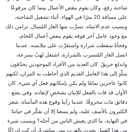
شاحنة رفع، وكان يقوم ببعض الأعمال بينما كان مرفوعًا
على مسافة 20 مترًا في الهواء. أثناء تشغيل الشاحنة،
وبسبب عدم الانتباه، تسرَّب منها الغاز المُسال. تزامن ذلك
مع وجود عامل آخر فوقه يقوم ببعض أعمال اللحام،
وفجأةً سقطت شرارة واستقرَّت على ملابسه. عندما
اتصل الغاز المُتسرب بالشرارة، اشتعل لهبٌ بسرعة،
واندلع حريقٌ. كان العديد من الأفراد الموجودين يحدّقون
بتبلّدٍ إلى هذا العامل القديم الذي أحاطت به النيران، لكنهم
كانوا عاجزين تمامًا ولم يكن بإمكانهم فعل أي شيء. كان
الأوان قد فات بالفعل للإتيان بشخصٍ لإنقاذه، وفي بضع
دقائق مات محروقًا. عندما رأينا وقوع هذه المأساة، شعر
الكثيرون بالأسف عليه، ولم يسعنا إلا أن نفكّر في حياتنا:
في النهاية، ما الذي يعيش الناس من أجله؟ وبسبب شيء
من هذا القبيل يحدث بالقرب مني مباشرةً، أدركت إدراكًا