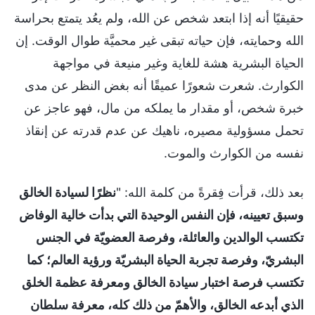
حقيقيًا أنه إذا ابتعد شخص عن الله، ولم يعُد يتمتع بحراسة
الله وحمايته، فإن حياته تبقى غير محميَّة طوال الوقت. إن
الحياة البشرية هشة للغاية وغير منيعة في مواجهة
الكوارث. شعرت شعورًا عميقًا أنه بغض النظر عن مدى
خبرة شخص، أو مقدار ما يملكه من مال، فهو عاجز عن
تحمل مسؤولية مصيره، ناهيك عن عدم قدرته عن إنقاذ
نفسه من الكوارث والموت.
بعد ذلك، قرأت فِقرةً من كلمة الله: "
نظرًا لسيادة الخالق
وسبق تعيينه، فإن النفس الوحيدة التي بدأت خالية الوفاض
تكتسب الوالدين والعائلة، وفرصة العضويّة في الجنس
البشريّ، وفرصة تجربة الحياة البشريّة ورؤية العالم؛ كما
تكتسب فرصة اختبار سيادة الخالق ومعرفة عظمة الخلق
الذي أبدعه الخالق، والأهمّ من ذلك كله، معرفة سلطان