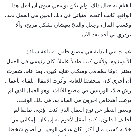
القيام به حيال ذلك، ولم يكن بوسعي سوى أن أقبل هذا
الواقع. كانت أعظم أمنياتي في ذلك الحين هي العمل بجد،
وكسب المال، وجعل والديّ يعيشان بشكل مريح، وألّا
يزدري بي أحد بعد الآن.
عملت في البداية في مصنع خاص لصناعة سبائك
الألومنيوم. ولأنني كنت طفلاً عاملاً، كان رئيسي في العمل
يعتني دومًا بطعامي وسكني عناية كبيرة. بعد عام، شعرت
أن أجري كان منخفضًا للغاية، وآثرت الانتقال للقيام بأعمال
رش طلاء الورنيش في مصنع للأثاث، وهو العمل الذي لم
يرغب أشخاص آخرون في القيام به. في ذلك الوقت،
وبغض النظر عن نوع العمل الذي كنت أؤديه، طالما لم
أخالف القانون، كنت أنتقل لأقوم به إن كان بإمكاني من
خلاله كسب مال أكثر. كان هدفي الوحيد أن أصبح شخصًا