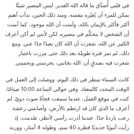
في قلبي أُصدِّق ما قاله الله القدير. ليس المصير شيئًا
يمكن للمرء أن يُغيّره بنفسه. ومنذ ذلك الحين، بدأت أهتم
أكثر فأكثر بالإيمان بالله، وآمنت أن الله موجود، كما آمنت
أن الشخص لا يتحكَّم في مصيره. لكن لأنني لم أكن أعرف
الكثير عن الله، شعرت أن الله كان بعيدًا جدًا عني. ومع
ذلك، لم تمر فترة طويلة بعد ذلك حتى مررت باختبار
شعرت فيه بصدقٍ أن: الله بجانبي، يحرسني ويحميني.
كانت السماء تمطر في ذلك اليوم، ووصلت إلى العمل في
الوقت المحدد كالمعتاد. وفي حوالي الساعة 10:00 صباحًا،
كنت في موقع العمل، عندما سمعت فجأةً صوت دويّ. لم
أعرف ما الذي كان قد ارتطم بالأرض، وأصابتني رعشة
رعب باردةً جدًا. عندما أدرت رأسي لأنظر، صُدمت، إذ
رأيت أنبوبًا حديديًا قطره 40 سم، وطوله 4 أمتار، ووزنه