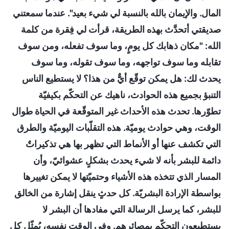
المال. والإيمان بالله بالنسبة لي شيء بعيد". عندما سمعتني
صديقتي أتحدَّث بهذه الطريقة، قرأت لي فِقرة من كلمة
الله: "مكان ذهابك كل يومٍ، وما سوف تفعله، ومن سوف
تقابله وما سوف تواجهه، وما سوف تقوله، وما سوف
يحدث لك: هل يمكن توقّع أيٌّ من هذا؟ لا يستطيع الناس
التنبؤ بجميع هذه الحوادث، ناهيك عن التحكّم بكيفيّة
تطوّرها. تحدث هذه الأحداث غير المتوقّعة في الحياة طوال
الوقت، وهي حوادث يوميّة. هذه التقلّبات اليوميّة والطرق
التي تكشف عنها أو الأنماط التي تظهر بها هي تذكيراتٌ
دائمة للبشر بأنه لا شيء يحدث بشكلٍ عشوائيّ، وأن
المسار الذي تتخذه هذه الأشياء وحتميّتها لا يمكن تغييرها
بواسطة الإرادة البشريّة. كل حدثٍ ينقل إشارة من الخالق
للبشر، كما يرسل الرسالة التي مفادها أن البشر لا
يستطيعون التحكّم بمصائرهم. وفي الوقت نفسه، يُمثّل كل