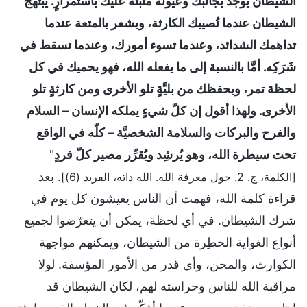
الشيطان يوجد بجانبك وعيونه مُثبّتةٌ عليك باستمرارٍ. يبتهج
الشيطان عندما تُصيبك الكارثة، ويشعر بالمتعة عندما
تداهمك الشدائد، وعندما تسوء أمورك، وعندما تسقط في
شَرَكِه. أمَّا بالنسبة إلى ما يفعله الله، فهو يحميك في كل
لحظة تمر، ويحفظك من بليَّةٍ تلو الأخرى ومن كارثةٍ تلو
الأخرى. ولهذا أقول إن كلّ شيءٍ يملكه الإنسان – السلام
والفرح والبركات والسلامة الشخصيَّة – كلّه في الواقع
تحت سيطرة الله، وهو يُرشِد ويُقرِّر مصير كلّ فردٍ
"
. بعد
[الكلمة، ج. 2. حول معرفة الله. الله ذاته، الفريد (6)]
قراءة كلمة الله، فهمت أن الناس يعيشون كل يوم في
شرك الشيطان. في أي لحظة، يمكن أن يتعرّضوا لجميع
أنواع الغواية الخطِرة من الشيطان، ويمكنهم مواجهة
الكوارث، والمحن، وأي قدر من الأمور المؤسفة. لولا
مراقبة الله للناس وحراسته لهم، لكان الشيطان قد