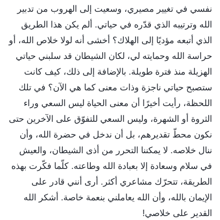
نفسي في تغيير مصيري، وسعيت إلى الهروب من تدبير
الله وترتيبه الذي قدّره في حياتي. ألم يكن هذا الطريق
الذي أتبعه مؤديًا إلى الهلاك؟ أخشى أنه لولا خلاص الله، أو
حراسة الله وحمايته لي، لكان الشيطان قد سلبني حياتي
الهزيلة منذ فترة طويلة. بالإضافة إلى ذلك، كيف كانت
ستصبح حياتي ناجزة وذات معنى كما هي الآن؟ في تلك
اللحظة، رأيت أخيرًا أن معنى الحياة ليس السعي وراء
الثروة أو الشهرة، وليس السعي للتفوّق على الآخرين حتى
نكون محطّ تقديرهم، بل أن ندخل في حضرة الله، وأن
ننال خلاصه. لا يمكننا التحرر من أذى الشيطان، والعيش
في سلام وسعادة إلا بعبادة الله وطاعته. كلّما فكّرت بهذه
الطريقة، تتحرّك مشاعري أكثر. أرى أنني قادر على
الإيمان بالله، وأن الله يعاملني بنعمة خاصة. أشكر الله
القدير على خلاصي!