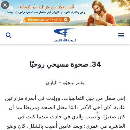
34. صحوة مسيحي روحيًا
34. صحوة مسيحي روحيًا
بقلم لينجوُو – اليابان
إنني طفل من جيل الثمانينيات، وولِدت في أسرة مزارعين
عادية. كان أخي الأكبر دائمًا معتل الصحة ومريضًا منذ أن
كان صغيرًا. وأُصيب والدي في حادث عندما كنت في
العاشرة من عمري؛ وبعد عامين أُصيب بالشلل. كان وضع