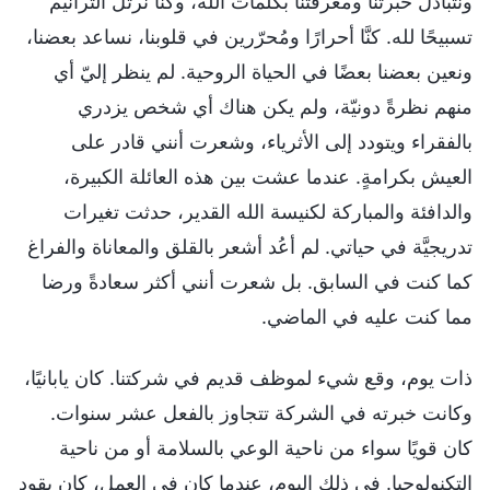
ونتبادل خبرتنا ومعرفتنا بكلمات الله، وكنّا نرتّل الترانيم
تسبيحًا لله. كنَّا أحرارًا ومُحرّرين في قلوبنا، نساعد بعضنا،
ونعين بعضنا بعضًا في الحياة الروحية. لم ينظر إليّ أي
منهم نظرةً دونيّة، ولم يكن هناك أي شخص يزدري
بالفقراء ويتودد إلى الأثرياء، وشعرت أنني قادر على
العيش بكرامةٍ. عندما عشت بين هذه العائلة الكبيرة،
والدافئة والمباركة لكنيسة الله القدير، حدثت تغيرات
تدريجيَّة في حياتي. لم أعُد أشعر بالقلق والمعاناة والفراغ
كما كنت في السابق. بل شعرت أنني أكثر سعادةً ورضا
مما كنت عليه في الماضي.
ذات يوم، وقع شيء لموظف قديم في شركتنا. كان يابانيًا،
وكانت خبرته في الشركة تتجاوز بالفعل عشر سنوات.
كان قويًا سواء من ناحية الوعي بالسلامة أو من ناحية
التكنولوجيا. في ذلك اليوم، عندما كان في العمل، كان يقود