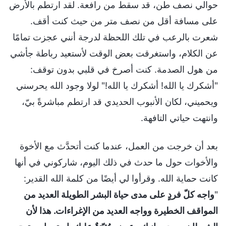
حوالي نصف طن، قد سقط من رافعة. لقد ارتطم بالأرض
على مسافة أقل من نصف متر من حيث كنت أقف.
شعرت بالرعب في تلك اللحظة لدرجة أنني عجزت تمامًا
عن الكلام، واستغرقت بعض الوقت لأستعيد رباطة جأشي
من هول الصدمة. كنت أصرخ في قلبي بدون توقف:
"أشكرك يا الله! أشكرك يا الله!" لولا وجود الله يحرسني
ويحميني، لكان الأنبوب الحديدي قد ارتطم مباشرةً بيّ،
وانتهت حياتي التافهة.
بعد أن خرجت من العمل، عندما كنت أتحدَّث مع الأخوة
والأخوات حول ما حدث في ذلك اليوم، شاركوني في أنها
كانت حماية الله. وقرأوا لي أيضًا من كلمة الله القدير:
"
واجه كلّ فردٍ على مدى حياة البشر الطويلة العديد من
المواقف الخطيرة وواجه العديد من الإغراءات. هذا لأن