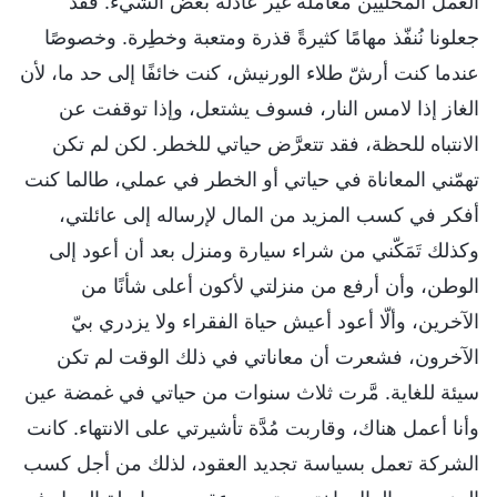
العمل المحليين معاملةً غير عادلة بعض الشيء. فقد
جعلونا نُنفّذ مهامًا كثيرةً قذرة ومتعبة وخطِرة. وخصوصًا
عندما كنت أرشّ طلاء الورنيش، كنت خائفًا إلى حد ما، لأن
الغاز إذا لامس النار، فسوف يشتعل، وإذا توقفت عن
الانتباه للحظة، فقد تتعرَّض حياتي للخطر. لكن لم تكن
تهمّني المعاناة في حياتي أو الخطر في عملي، طالما كنت
أفكر في كسب المزيد من المال لإرساله إلى عائلتي،
وكذلك تَمَكّني من شراء سيارة ومنزل بعد أن أعود إلى
الوطن، وأن أرفع من منزلتي لأكون أعلى شأنًا من
الآخرين، وألّا أعود أعيش حياة الفقراء ولا يزدري بيّ
الآخرون، فشعرت أن معاناتي في ذلك الوقت لم تكن
سيئة للغاية. مَّرت ثلاث سنوات من حياتي في غمضة عين
وأنا أعمل هناك، وقاربت مُدَّة تأشيرتي على الانتهاء. كانت
الشركة تعمل بسياسة تجديد العقود، لذلك من أجل كسب