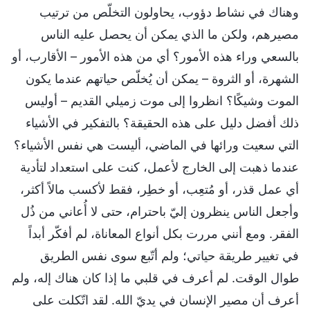
وهناك في نشاط دؤوب، يحاولون التخلّص من ترتيب
مصيرهم، ولكن ما الذي يمكن أن يحصل عليه الناس
بالسعي وراء هذه الأمور؟ أي من هذه الأمور – الأقارب، أو
الشهرة، أو الثروة – يمكن أن يُخلّص حياتهم عندما يكون
الموت وشيكًا؟ انظروا إلى موت زميلي القديم – أوليس
ذلك أفضل دليل على هذه الحقيقة؟ بالتفكير في الأشياء
التي سعيت ورائها في الماضي، أليست هي نفس الأشياء؟
عندما ذهبت إلى الخارج لأعمل، كنت على استعداد لتأدية
أي عمل قذر، أو مُتعِب، أو خطِر، فقط لأكسب مالاً أكثر،
وأجعل الناس ينظرون إليّ باحترام، حتى لا أُعاني من ذُل
الفقر. ومع أنني مررت بكل أنواع المعاناة، لم أفكّر أبداً
في تغيير طريقة حياتي؛ ولم أتّبع سوى نفس الطريق
طوال الوقت. لم أعرف في قلبي ما إذا كان هناك إله، ولم
أعرف أن مصير الإنسان في يديّ الله. لقد اتّكلت على