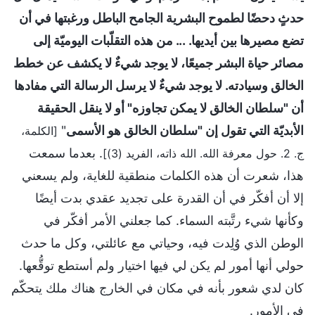
حدثٍ دحضًا لطموح البشرية الجامح الباطل ورغبتها في أن
تضع مصيرها بين أيديها. ... من هذه التقلّبات اليوميّة إلى
مصائر حياة البشر جميعًا، لا يوجد شيءٌ لا يكشف عن خطط
الخالق وسيادته. لا يوجد شيءٌ لا يرسل الرسالة التي مفادها
أن "سلطان الخالق لا يمكن تجاوزه" أو لا ينقل الحقيقة
الأبديّة التي تقول إن "سلطان الخالق هو الأسمى
"
[الكلمة،
. بعدما سمعت
ج. 2. حول معرفة الله. الله ذاته، الفريد (3)]
هذا، شعرت أن هذه الكلمات منطقية للغاية، ولم يسعني
إلا أن أفكّر في أن القدرة على تجديد عقدي بدت أيضًا
وكأنها شيء رتَّبته السماء. كما جعلني الأمر أفكّر في
الوطن الذي وُلِدت فيه، وحياتي مع عائلتي، وكل ما حدث
حولي أنها أمور لم يكن لي فيها اختيار ولم أستطع توقُّعها.
كان لدي شعور بأنه في مكان في الخارج هناك ملك يتحكّم
في الأمور.