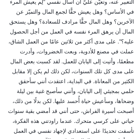
التعبير عنه، وتعيّن عليّ أن أسأل نفسي "لِم يعيش المرء
في الأساس؟ وهل يعيش حقًّا لجمع المال والتميّز عن
الآخرين؟ وهل المال حقًّا مرادف للسعادة؟ وهل يستحق
المال أن يرهق المرء نفسه في العمل من أجل الحصول
عليه؟". على مدى أكثر من ثلاثين عامًا من العمل الشاق،
عملت في مصنع للأدوية، وبعت الخضروات، وأدرت
مطعمًا، وأتيت إلى اليابان للعمل. لقد كسبت بعض المال
على مدى كل تلك السنوات، لكن ذلك لم يكن إلا مقابل
الكثير من المعاناة. في البداية، اعتقدت أنني سأحقق
حلمي بمجيئي إلى اليابان، وأنني سأصبح غنية بين ليلة
وضحاها، وسأعيش حياة أُحسد عليها. لكن بدلًا من ذلك،
أصبحت أسيرة الفراش، حتى أنني قد أمضي بقية سنوات
حياتي على كرسي متحرك. عندما راودتني هذه الفكرة،
تأسفت تحديدًا على استعدادي لإجهاد نفسي في العمل