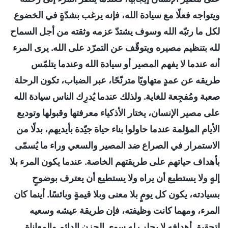
ويتواجه فعلًا مع سيادة الله، فإنه يرغب بشدّةٍ في الخضوع
لكل ما رتبّه الله وسوف يشتدّ عزمه وثقته من أجل السماح
لله بتنظيم مصيره ويتوقّف عن التمرّد على الله. يرى المرء
أنه عندما لا يفهم المصير أو سيادة الله وعندما يتلمّس
طريقه عن عمدٍ متهاويًا مترنّحًا، عبر الضباب، تكون الرحلة
صعبة ومُفجِعة للغاية. ولذلك عندما يُدرِك الناس سيادة الله
على مصير الإنسان، يختار الأذكياء معرفتها وقبولها وتوديع
الأيام المؤلمة عندما حاولوا بناء حياة جيّدة بأيديهم، بدلًا من
الاستمرار في الصراع ضد المصير والسعي وراء ما يُسمّى
بأهداف حياتهم على طريقتهم الخاصة. عندما يكون المرء بلا
إلهٍ ولا يستطيع أن يراه ولا يستطيع أن يعترف بوضوحٍ
بسيادته، يكون كل يومٍ بلا معنى وبلا قيمةٍ وبائسًا. أينما كان
المرء، ومهما كانت وظيفته، فإن طريقة عيشه وسعيه
لتحقيق أهدافه لا يجلب له سوى الحزن الدائم والمعاناة