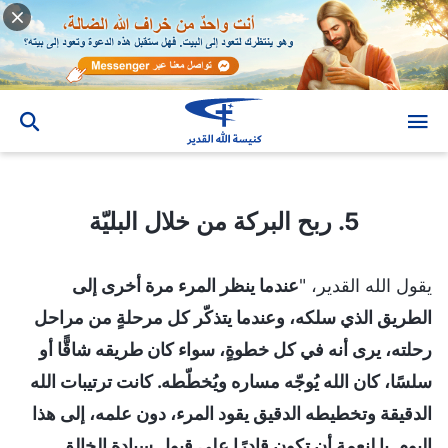
5. ربح البركة من خلال البليّة
5. ربح البركة من خلال البليّة
يقول الله القدير، "
عندما ينظر المرء مرة أخرى إلى
الطريق الذي سلكه، وعندما يتذكّر كل مرحلةٍ من مراحل
رحلته، يرى أنه في كل خطوةٍ، سواء كان طريقه شاقًّا أو
سلسًا، كان الله يُوجّه مساره ويُخطّطه. كانت ترتيبات الله
الدقيقة وتخطيطه الدقيق يقود المرء، دون علمه، إلى هذا
اليوم. يا لنعمة أن تكون قادرًا على قبول سيادة الخالق