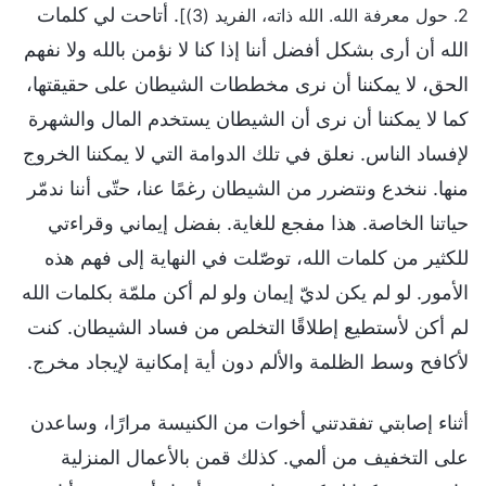
. أتاحت لي كلمات
2. حول معرفة الله. الله ذاته، الفريد (3)]
الله أن أرى بشكل أفضل أننا إذا كنا لا نؤمن بالله ولا نفهم
الحق، لا يمكننا أن نرى مخططات الشيطان على حقيقتها،
كما لا يمكننا أن نرى أن الشيطان يستخدم المال والشهرة
لإفساد الناس. نعلق في تلك الدوامة التي لا يمكننا الخروج
منها. ننخدع ونتضرر من الشيطان رغمًا عنا، حتّى أننا ندمّر
حياتنا الخاصة. هذا مفجع للغاية. بفضل إيماني وقراءتي
للكثير من كلمات الله، توصّلت في النهاية إلى فهم هذه
الأمور. لو لم يكن لديّ إيمان ولو لم أكن ملمّة بكلمات الله
لم أكن لأستطيع إطلاقًا التخلص من فساد الشيطان. كنت
لأكافح وسط الظلمة والألم دون أية إمكانية لإيجاد مخرج.
أثناء إصابتي تفقدتني أخوات من الكنيسة مرارًا، وساعدن
على التخفيف من ألمي. كذلك قمن بالأعمال المنزلية