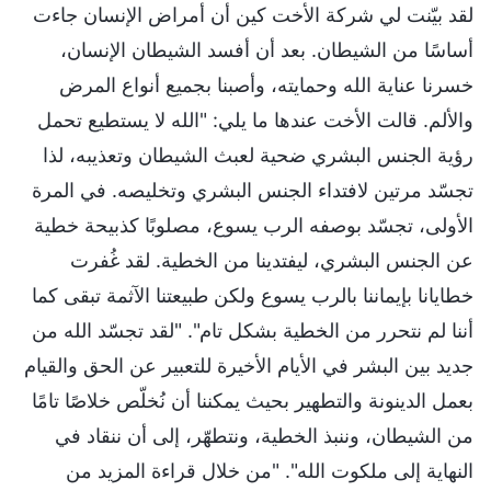
لقد بيّنت لي شركة الأخت كين أن أمراض الإنسان جاءت
أساسًا من الشيطان. بعد أن أفسد الشيطان الإنسان،
خسرنا عناية الله وحمايته، وأصبنا بجميع أنواع المرض
والألم. قالت الأخت عندها ما يلي: "الله لا يستطيع تحمل
رؤية الجنس البشري ضحية لعبث الشيطان وتعذيبه، لذا
تجسّد مرتين لافتداء الجنس البشري وتخليصه. في المرة
الأولى، تجسّد بوصفه الرب يسوع، مصلوبًا كذبيحة خطية
عن الجنس البشري، ليفتدينا من الخطية. لقد غُفرت
خطايانا بإيماننا بالرب يسوع ولكن طبيعتنا الآثمة تبقى كما
أننا لم نتحرر من الخطية بشكل تام". "لقد تجسّد الله من
جديد بين البشر في الأيام الأخيرة للتعبير عن الحق والقيام
بعمل الدينونة والتطهير بحيث يمكننا أن نُخلّص خلاصًا تامًا
من الشيطان، وننبذ الخطية، ونتطهّر، إلى أن ننقاد في
النهاية إلى ملكوت الله". "من خلال قراءة المزيد من