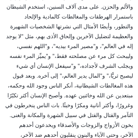
والألم والحزن. على مدى آلاف السنين، استخدم الشيطان
باستمرار الهرطقات والمغالطات كالمادية والإلحاد
والتطور، وأيضًا الأمثال التي نشرتها الشخصيات الشهيرة
والعظيمة لتضليل الآخرين وإلحاق الأذى بهم، مثل "لا يوجد
إله في العالم"، و"مصير المرء بيديه"، و"اللهم نفسي،
وليبحث كل مرء عن مصلحته فقط،" و"يميِّز المرء نفسه
ويجلب الشرف لأجداده،" و"سيفعل الإنسان أي شيء
ليصبح ثريًّا،" و"المال يدير العالم،" إلى آخره. وبعد قبول
هذه المغالطات الشيطانية، أنكر الناس وجود الله وحكمه،
مبتعدين عن الله وخائنين عهده. وأصبح الإنسان أكثر تكبّرًا
وغرورًا، وأكثر أنانية ومكرًا وخبثًا. بات الناس ينخرطون في
التآمر والقتال والقتل في سبيل الشهرة والمكانة والغنى.
يخون الأزواج والزوجات والأصدقاء ويخدعون أحدهم
الآخر، وحتى الآباء والبنون ينقلبون أحدهم ضد الآخر،