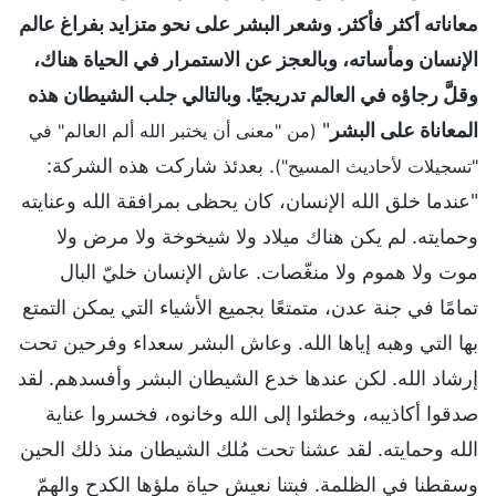
معاناته أكثر فأكثر. وشعر البشر على نحو متزايد بفراغ عالم
الإنسان ومأساته، وبالعجز عن الاستمرار في الحياة هناك،
وقلَّ رجاؤه في العالم تدريجيًا. وبالتالي جلب الشيطان هذه
المعاناة على البشر
"
(من "معنى أن يختبر الله ألم العالم" في
. بعدئذ شاركت هذه الشركة:
"تسجيلات لأحاديث المسيح")
"عندما خلق الله الإنسان، كان يحظى بمرافقة الله وعنايته
وحمايته. لم يكن هناك ميلاد ولا شيخوخة ولا مرض ولا
موت ولا هموم ولا منغّصات. عاش الإنسان خليّ البال
تمامًا في جنة عدن، متمتعًا بجميع الأشياء التي يمكن التمتع
بها التي وهبه إياها الله. وعاش البشر سعداء وفرحين تحت
إرشاد الله. لكن عندها خدع الشيطان البشر وأفسدهم. لقد
صدقوا أكاذيبه، وخطئوا إلى الله وخانوه، فخسروا عناية
الله وحمايته. لقد عشنا تحت مُلك الشيطان منذ ذلك الحين
وسقطنا في الظلمة. فبِتنا نعيش حياة ملؤها الكدح والهمّ