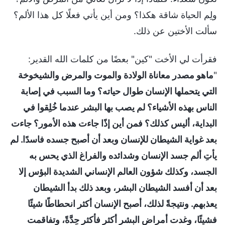
ولِم الحياة شاقة هكذا؟ ومن أين يأتي فعلًا كل هذا الألم؟
سألت الأختين عن ذلك.
فقرأت لي الأخت "كين" بعضًا من كلمات الله القدير:
"
ماهو مصدر معاناة الولادة والموت والمرض والشيخوخة
التي يتحملها الإنسان طوال حياته؟ وما السبب في إصابة
الناس بهذه الأشياء؟ لم يصب بها البشر عندما خُلِقوا في
البداية، أليس كذلك؟ فمن أين إذًا جاءت هذه الأمور؟ جاءت
بعد غواية الشيطان للإنسان وبعد أن أصبح جسده فاسدًا. لم
يأتِ ألم جسد الإنسان وشدائده والفراغ الذي يحس به
الجسد، وكذلك شؤون العالم الإنساني الشديدة البؤس إلا
بعد أن أفسد الشيطان البشر، وبعد ذلك بدأ الشيطان
يعذبهم. ونتيجةً لذلك، أصبح الإنسان أكثر انحطاطًا شيئًا
فشيئًا، وغدت أمراض البشر أكثر فأكثر حِدَّةً، وتفاقمت