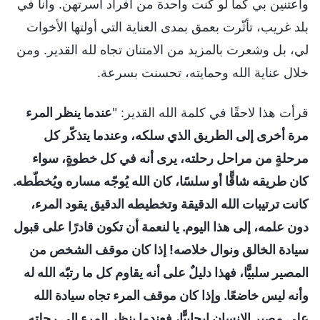
واعتنين بي كما لو كنت واحدة من أفراد أسرتهن. وأنا في
بلد غريب، تأثّرت بعمق بمدى العناية التي أولتها الأخوات
لي، بل وشعرت بالمزيد من الامتنان تجاه لله القدير. ومن
خلال عناية الله وحمايته، تحسنت بسرعة.
قرأت هذا لاحقًا في كلمة الله القدير: "
عندما ينظر المرء
مرة أخرى إلى الطريق الذي سلكه، وعندما يتذكّر كل
مرحلةٍ من مراحل رحلته، يرى أنه في كل خطوةٍ، سواء
كان طريقه شاقًّا أو سلسًا، كان الله يُوجّه مساره ويُخطّطه.
كانت ترتيبات الله الدقيقة وتخطيطه الدقيق يقود المرء،
دون علمه، إلى هذا اليوم. يا لنعمة أن تكون قادرًا على قبول
سيادة الخالق ونوال خلاصه! إذا كان موقف الشخص من
المصير سلبيًّا، فهذا دليلٌ على أنه يقاوم كل ما رتبّه الله له
وأنه ليس خاضعًا. وإذا كان موقف المرء تجاه سيادة الله
على مصير الإنسان إيجابيًّا، فعندما ينظر المرء إلى رحلته