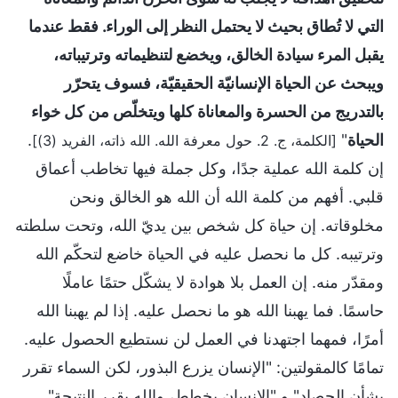
التي لا تُطاق بحيث لا يحتمل النظر إلى الوراء. فقط عندما
يقبل المرء سيادة الخالق، ويخضع لتنظيماته وترتيباته،
ويبحث عن الحياة الإنسانيّة الحقيقيّة، فسوف يتحرّر
بالتدريج من الحسرة والمعاناة كلها ويتخلّص من كل خواء
الحياة
"
.
[الكلمة، ج. 2. حول معرفة الله. الله ذاته، الفريد (3)]
إن كلمة الله عملية جدًا، وكل جملة فيها تخاطب أعماق
قلبي. أفهم من كلمة الله أن الله هو الخالق ونحن
مخلوقاته. إن حياة كل شخص بين يديّ الله، وتحت سلطته
وترتيبه. كل ما نحصل عليه في الحياة خاضع لتحكّم الله
ومقدّر منه. إن العمل بلا هوادة لا يشكّل حتمًا عاملًا
حاسمًا. فما يهبنا الله هو ما نحصل عليه. إذا لم يهبنا الله
أمرًا، فمهما اجتهدنا في العمل لن نستطيع الحصول عليه.
تمامًا كالمقولتين: "الإنسان يزرع البذور، لكن السماء تقرر
بشأن الحصاد" و "الإنسان يخطط، والله يقرر النتيجة".