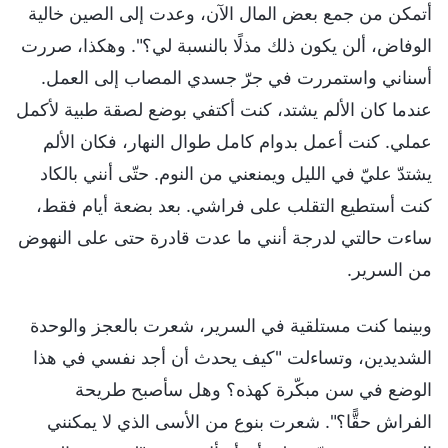
أتمكن من جمع بعض المال الآن، وعدت إلى الصين خالية
الوفاض، ألن يكون ذلك مذلًا بالنسبة لي؟". وهكذا، صررت
أسناني واستمررت في جرّ جسدي المصاب إلى العمل.
عندما كان الألم يشتد، كنت أكتفي بوضع لصقة طبية لأكمل
عملي. كنت أعمل بدوام كامل طوال النهار، فكان الألم
يشتدّ عليّ في الليل ويمنعني من النوم. حتّى أنني بالكاد
كنت أستطيع التقلب على فراشي. بعد بضعة أيام فقط،
ساءت حالتي لدرجة أنني ما عدت قادرة حتى على النهوض
من السرير.
وبينما كنت مستلقية في السرير، شعرت بالعجز والوحدة
الشديدين، وتساءلت "كيف يحدث أن أجد نفسي في هذا
الوضع في سن مبكّرة كهذه؟ وهل سأصبح طريحة
الفراش حقًّا؟". شعرت بنوع من الأسى الذي لا يمكنني