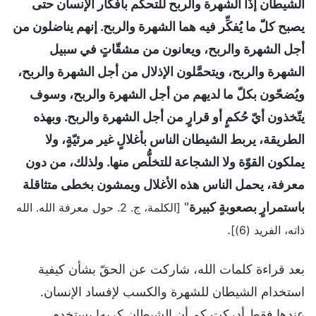
الشيطان إذًا الشهرة والربح للتحكُّم بأفكار الإنسان حتى
يصبح كلّ ما يُفكِّر فيه هما الشهرة والربح. إنهم يناضلون من
أجل الشهرة والربح، ويعانون من مشقّاتٍ في سبيل
الشهرة والربح، ويتحمَّلون الإذلال من أجل الشهرة والربح،
ويُضحّون بكلّ ما لديهم من أجل الشهرة والربح، وسوف
يتّخذون أيّ حُكمٍ أو قرارٍ من أجل الشهرة والربح. وبهذه
الطريقة، يربط الشيطان الناس بأغلالٍ غير مرئيّةٍ، ولا
يملكون القوّة ولا الشجاعة للتخلُّص منها. ولذلك، من دون
معرفة، يحمل الناس هذه الأغلال ويمشون بخطى متثاقلة
باستمرارٍ بصعوبةٍ كبيرة
"
[الكلمة، ج. 2. حول معرفة الله. الله
.
ذاته، الفريد (6)]
بعد قراءة كلمات الله، شاركت عن الحقّ بشأن كيفية
استخدام الشيطان للشهرة والكسب لإفساد الإنسان.
عندها فقط أدركت كم أن الشيطان كريه! يستخدم