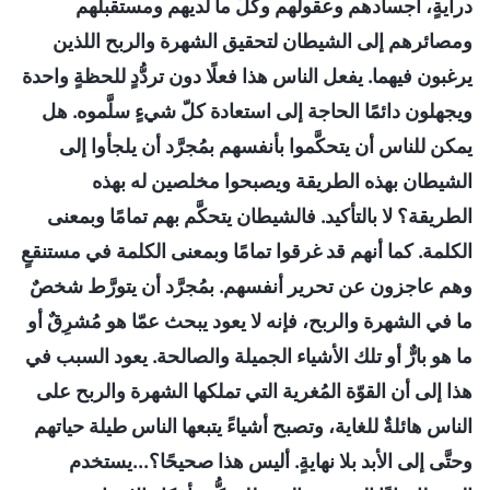
درايةٍ، أجسادهم وعقولهم وكلّ ما لديهم ومستقبلهم
ومصائرهم إلى الشيطان لتحقيق الشهرة والربح اللذين
يرغبون فيهما. يفعل الناس هذا فعلًا دون تردُّدٍ للحظةٍ واحدة
ويجهلون دائمًا الحاجة إلى استعادة كلّ شيءٍ سلَّموه. هل
يمكن للناس أن يتحكَّموا بأنفسهم بمُجرَّد أن يلجأوا إلى
الشيطان بهذه الطريقة ويصبحوا مخلصين له بهذه
الطريقة؟ لا بالتأكيد. فالشيطان يتحكَّم بهم تمامًا وبمعنى
الكلمة. كما أنهم قد غرقوا تمامًا وبمعنى الكلمة في مستنقعٍ
وهم عاجزون عن تحرير أنفسهم. بمُجرَّد أن يتورَّط شخصٌ
ما في الشهرة والربح، فإنه لا يعود يبحث عمّا هو مُشرِقٌ أو
ما هو بارٌّ أو تلك الأشياء الجميلة والصالحة. يعود السبب في
هذا إلى أن القوّة المُغرية التي تملكها الشهرة والربح على
الناس هائلةٌ للغاية، وتصبح أشياءً يتبعها الناس طيلة حياتهم
وحتَّى إلى الأبد بلا نهايةٍ. أليس هذا صحيحًا؟...يستخدم