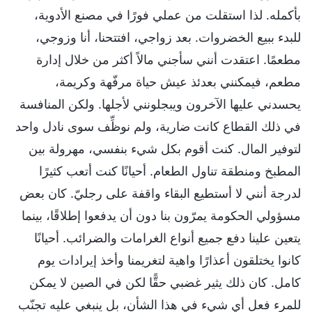
بأكمله. لذا استقلت من عملي فورًا في مصنع الأدوية،
للبدء ببيع الخضروات. بعد زواجي، افتتحنا، أنا وزوجي،
مطعمًا. اعتقدت أنني سأجني مالاً أكثر من خلال إدارة
مطعم، فيمكنني بعدئذ عيش حياة مرفّهة وكريمة،
يحسدني عليها الآخرون ويبجلونني لأجلها. ولكن المنافسة
في ذلك القطاع كانت ضارية، ولم نوظِّف سوى نادل واحد
لتوفير المال. كنت أقوم بكل شيء بنفسي، مهرولة بين
المطبخ ومنطقة تناول الطعام. أحيانًا كنت أتعب كثيرًا
لدرجة أنني لا أستطيع البقاء واقفة على رجليّ. كان بعض
مسؤولي الحكومة يمرّون بنا دون أن يدفعوا إطلاقًا، بينما
يتعين علينا دفع جميع أنواع الغرامات والضرائب. أحيانًا
كانوا يختلقون أعذارًا واهية لتغريمنا وأخذ إيرادات يوم
كامل. كان ذلك يثير غضبي حقًّا لكن في الصين لا يمكن
للمرء فعل أي شيء في هذا الشأن، بل ينبغي عليه تجنّب