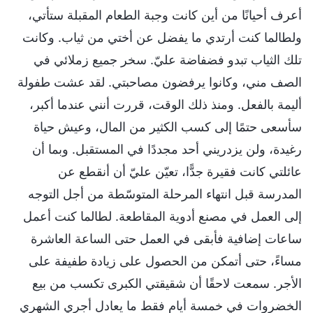
أعرف أحيانًا من أين كانت وجبة الطعام المقبلة ستأتي،
ولطالما كنت أرتدي ما يفضل عن أختي من ثياب. وكانت
تلك الثياب تبدو فضفاضة عليّ. سخر جميع زملائي في
الصف مني، وكانوا يرفضون مصاحبتي. لقد عشت طفولة
أليمة بالفعل. ومنذ ذلك الوقت، قررت أنني عندما أكبر،
سأسعى حتمًا إلى كسب الكثير من المال، وعيش حياة
رغيدة، ولن يزدريني أحد مجددًا في المستقبل. وبما أن
عائلتي كانت فقيرة جدًّا، تعيّن عليّ أن أنقطع عن
المدرسة قبل انتهاء المرحلة المتوسّطة من أجل التوجه
إلى العمل في مصنع أدوية المقاطعة. لطالما كنت أعمل
ساعات إضافية فأبقى في العمل حتى الساعة العاشرة
مساءً، حتى أتمكن من الحصول على زيادة طفيفة على
الأجر. سمعت لاحقًا أن شقيقتي الكبرى تكسب من بيع
الخضروات في خمسة أيام فقط ما يعادل أجري الشهري