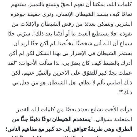
كلمات الله، يمكننا أن نفهم الحقّ ونتمتع بالتمييز. سنفهم
تمامًا كيف يفسد الشيطان الإنسان، ونرى حقيقة جوهره
الشرير. ونتمكن بعدئذ من رفض الشيطان والإفلات من
نفوذه، فلا يستطيع العبث بنا أو أذيّتنا بعد ذلك". سرّني جدًا
سماع أن الله أتى شخصيًّا ليخلّصنا. لم أكن حقَّا أريد أن
يستمر الشيطان في الإضرار بي بهذا الشكل لكن لم أكن
أدرك بالضبط كيف كان يضرّ بي، لذا سألت الأخوات: "لقد
عملت بجدّ كبير للتفوّق على الآخرين والتميّز عنهم، لكن
ذلك أصابني بألم لا يطاق. هل الشيطان هو من فعل بي
ذلك؟".
قرأت الأخت تشانغ بعدئذ بعضًا من كلمات الله القدير
المتعلقة بسؤالي. "
يستخدم الشيطان نوعًا دقيقًا جدًّا من
الطرق، وهي طريقةٌ تتوافق إلى حد كبير مع مفاهيم الناس؛