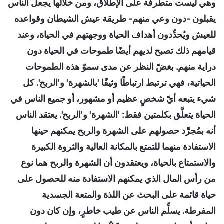
وهي ليست متطرفة على الإطلاق، ومن خلالها يجعلُ الناس
يقبلون -دون وعي منهم- طريقة عيش الشيطان وقواعده
للعيش ويُحدِّدون أهداف الحياة ووجهتهم في الحياة، وعند
قيامهم ذلك تصبح لديهم أيضًا طموحات في الحياة دون
دراية منهم. بغضّ النظر عن مدى سموّ هذه الطموحات
الحياتية، فهي ترتبط ارتباطًا وثيقًا 'بالشهرة' و'الربح'. كل
شيء يتبعه أيّ شخصٍ عظيم أو مشهور، أو جميع الناس في
الحياة يتعلَّق بكلمتين فقط: 'الشهرة' و'الربح'. يعتقد الناس
أنه بمُجرَّد حصولهم على الشهرة والربح يمكنهم حينها
الاستفادة منهما للتمتع بالمكانة العالية والثروة الكبيرة
والاستمتاع بالحياة، ويعتقدون أن الشهرة والربح هما نوع
من رأس المال الذي يمكنهم الاستفادة منه للحصول على
حياة قائمة على البحث عن اللذة والمتعة الجسدية
المفرطة. يسلِّم الناس عن طيب خاطرٍ، وإن كان دون