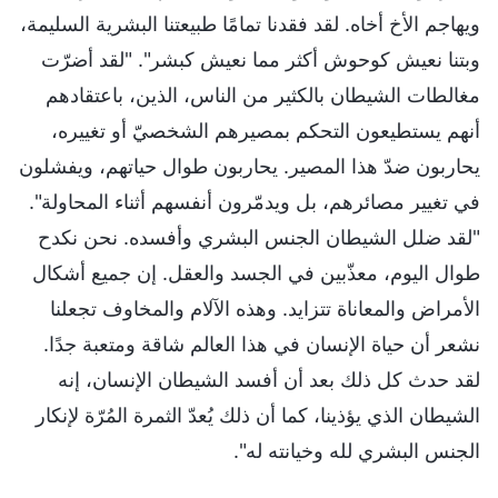
ويهاجم الأخ أخاه. لقد فقدنا تمامًا طبيعتنا البشرية السليمة،
وبتنا نعيش كوحوش أكثر مما نعيش كبشر". "لقد أضرّت
مغالطات الشيطان بالكثير من الناس، الذين، باعتقادهم
أنهم يستطيعون التحكم بمصيرهم الشخصيّ أو تغييره،
يحاربون ضدّ هذا المصير. يحاربون طوال حياتهم، ويفشلون
في تغيير مصائرهم، بل ويدمّرون أنفسهم أثناء المحاولة".
"لقد ضلل الشيطان الجنس البشري وأفسده. نحن نكدح
طوال اليوم، معذّبين في الجسد والعقل. إن جميع أشكال
الأمراض والمعاناة تتزايد. وهذه الآلام والمخاوف تجعلنا
نشعر أن حياة الإنسان في هذا العالم شاقة ومتعبة جدًا.
لقد حدث كل ذلك بعد أن أفسد الشيطان الإنسان، إنه
الشيطان الذي يؤذينا، كما أن ذلك يُعدّ الثمرة المُرّة لإنكار
الجنس البشري لله وخيانته له".