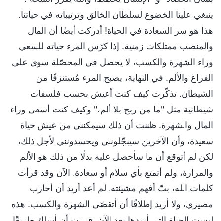
ينبغي علينا الخضوع لسلطان الخالق وترتيباته في حياتنا.
هذا هو سر السعادة في الحياة! أدركت أيضًا أن المال
والمنصب ممتلكات زمنية. إذا كرّس المرء حياته للسعي
وراء الشهرة والكسب، لا يحصل في المحصّلة سوى على
الفراغ والألم. في النهاية، يصبح المرء مُستنزفًا من
الشيطان. تذكّرت كيف كنت أعيش بحسب فلسفات
شيطانية مثل "ما من ربح بلا ألم،" وكيف كنت أسعى وراء
المال والشهرة. ظننت أن ذلك سيمكنني من عيش حياة
سعيدة، وأن الآخرين سيبجّلونني ويحسدونني لأجل ذلك،
لكن لم أتوقع أن ما سأحصل عليه بدلًا من ذلك هو الألم
والمرارة، ولم أتمتع بأي سلام أو سعادة. الآن وقد قرأت
كلمات الله، بتّ أفهم مشيئته. لم أعد أريد أن أحارب
مصيري، ولا أريد إطلاقًا أن أتقصّى الشهرة والكسب. هذه
ليست الحياة التي أريدها بعد الآن. قررت أن أسلك طريقًا