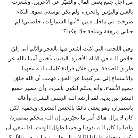
من أجل جمع بعض المال والتميّز عن الآخرين. وشعرت
بالغبن والبؤس والحزن، ولم يكن بوسعي سوى البكاء.
صرخت في داخل قلبي: "أيتها السماوات، خلصيني! لِم
حياتي مرهقة وشاقة جدًا هكذا؟".
وفي اللحظة التي كنت أشعر فيها بالعجز والألم أتى إليّ
خلاص الله في الأيام الأخيرة. التقيت بأختين آمنتا بالله عن
طريق الصدفة. ومن خلال قراءة كلمات الله معهما
والاستماع إلى شركتهما عن الحق، فهمت أن الله خلق
جميع الأشياء، وأنه يحكم الكون بأسره، وأن مصير جميع
البشر بين يديه. لقد أرشد الله الجنس البشري وأعاله
باستمرار، وهو يعتني دائمًا بالجنس البشري ويحميه. لكن
كان لا يزال هناك أمر ما يحيّرني. إن الله يتحكم بمصيرنا،
ولطالما كان الله يقودنا ويحمينا طوال الوقت، لذا ينبغي أن
نكون سعداء. فلماذا إذًا لا نزال نعاني من المرض والألم؟