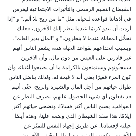
الشيطان التعليم الرسمي والتأثيرات الاجتماعية ليغرس
في أذهاننا قواعده للحياة، مثل "ما من ربح بلا ألم،" و "إذا
أردت أن تبدو كريمًا عندما ينظر إليك الآخرون، فعليك
تحمُّل المعاناة عندما لا ينظرون،" و "المال يدير العالم".
وبسبب انخداعهم بقواعد الحياة هذه، يشعر الناس أنهم
غير قادرين على العيش من دون مال، وأن الآخرين
سيبجلّونهم وسيتمتعون بالكرامة ما أن يصبحوا أغنياء، وأن
كون المرء فقيرًا يعني أنه لا قيمة له. ولذلك يناضل الناس
طوال حياتهم من أجل المال والشهرة والربح، حتّى أنهم
قد يفعلون أي شيء للحصول عليهم، بصرف النظر عن
العواقب. يصبح الناس أكثر فسادًا، وتضحي حياتهم أكثر
إيلامًا. هذا صفد الشيطان الذي وضعه علينا، وهذه أيضًا
حيلته لإفسادنا. عن طريق إجهاد النفس للتميّز عن
الآخرين، وكسب المزيد من المال ليبجّلني الآخرون،