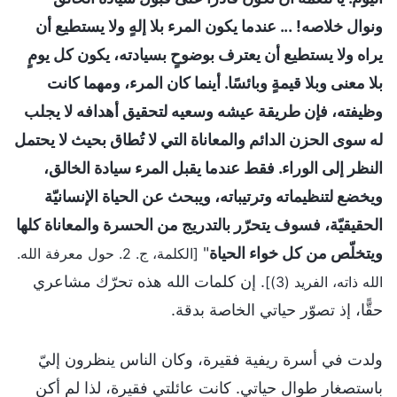
ونوال خلاصه! ... عندما يكون المرء بلا إلهٍ ولا يستطيع أن
يراه ولا يستطيع أن يعترف بوضوحٍ بسيادته، يكون كل يومٍ
بلا معنى وبلا قيمةٍ وبائسًا. أينما كان المرء، ومهما كانت
وظيفته، فإن طريقة عيشه وسعيه لتحقيق أهدافه لا يجلب
له سوى الحزن الدائم والمعاناة التي لا تُطاق بحيث لا يحتمل
النظر إلى الوراء. فقط عندما يقبل المرء سيادة الخالق،
ويخضع لتنظيماته وترتيباته، ويبحث عن الحياة الإنسانيّة
الحقيقيّة، فسوف يتحرّر بالتدريج من الحسرة والمعاناة كلها
ويتخلّص من كل خواء الحياة
"
[الكلمة، ج. 2. حول معرفة الله.
. إن كلمات الله هذه تحرّك مشاعري
الله ذاته، الفريد (3)]
حقًّا، إذ تصوّر حياتي الخاصة بدقة.
ولدت في أسرة ريفية فقيرة، وكان الناس ينظرون إليّ
باستصغار طوال حياتي. كانت عائلتي فقيرة، لذا لم أكن