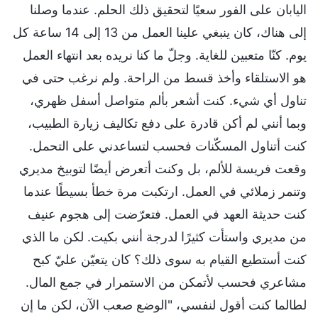
اليابان على الفور سعيًا لتحقيق ذلك الحلم. عندما وصلنا
إلى هناك، كان ينبغي علينا العمل من 13 إلى 14 ساعة كل
يوم. كنّا متعبين للغاية. وجلّ ما كنا نريده بعد انتهاء العمل
هو الاستلقاء وأخذ قسط من الراحة. ولم نرغب حتى في
تناول أي شيء. كنت أشعر بألم متواصل أسفل ظهري،
وبما أنني لم أكن قادرة على دفع تكاليف زيارة الطبيب،
كنت أتناول المسكّنات فحسب لتساعدني على التحمل.
وقعت فريسة للألم، بل وكنت أتعرض أيضًا لتوبيخ مديري
وتنمر زملائي في العمل. ارتكبت مرة خطأ بسيطًا عندما
كنت حديثة العهد في العمل. فتعرّضت إلى هجوم عنيف
من مديري واستأت كثيرًا لدرجة أنني بكيت. لكن ما الذي
كنت أستطيع القيام به سوى ذلك؟ كان يتعيّن عليّ كبح
مشاعري فحسب لأتمكن من الاستمرار في جمع المال.
لطالما كنت أقول لنفسي، "الوضع صعب الآن، لكن ما إن