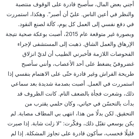
أجني بعض المال، سأصبح قادرة على الوقوف منتصبة
والنظر في أعين الناس. عليّ أن أصبر". وهكذا، استمررت
في دفع نفسي إلى العمل كل يوم، كآلة لصنع النقود.
وبصورة غير متوقعة عام 2015، أصبت بوعكة صحية نتيجة
الإرهاق والعمل الشاق. ذهبت إلى المستشفى لإجراء
الفحوصات اللازمة فأخبرني الطبيب أن لديّ انزلاق
غضروفيّ يضغط على أحد الأعصاب، وأنني سأصبح
طريحة الفراش وغير قادرة حتّى على الاهتمام بنفسي إذا
استمررت في العمل. أصبت بصدمة شديدة بعد سماعي
ذلك، وشعرت فجأة بالضعف التام. كانت الظروف قد
بدأت بالتحسّن في حياتي، وكان حلمي يقترب من
التحقيق. لكن بدلًا من هذا، انتهى بي المطاف مصابة. لم
يكن بوسعي تقبّل ذلك، وفكّرت: "لا زلت شابة. إذا صبرت
قليلًا فحسب، سأكون قادرة على تجاوز المشكلة. إذا لم