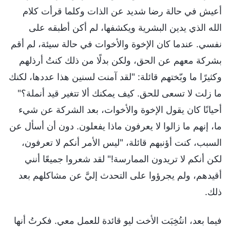
أعيش في حالة رضا شديد عن الذات وكلما قرأت كلام
الله الذي يدين البشرية ويكشفها، لم أكن أطبقه على
نفسي. عندما كان الإخوة والأخوات في حالة سيئة، لم أقم
بشركة معهم عن الحق، ولكن بدلًا من ذلك كنتُ أرذلهم
وكثيرًا ما وبّختهم قائلة: "لقد آمنت لسنين هذا عددها، لكنك
ما زلت لا تسعى للحق. كيف يمكنك ألا تتغير قيد أنملة؟"
أحيانًا كان يقول الإخوة والأخوات، بعد الشركة عن شيء
ما، إنهم ما زالوا لا يعرفون ماذا يفعلون. دون أن أسأل عن
السبب، كنت أؤنبهم قائلة، "ليس الأمر أنكم لا تعرفون،
لكن أنكم لا تريدون الممارسة!" لقد شعروا جميعًا أنني
أقيدهم، ولم يجرؤوا على التحدث إليَّ عن مشاكلهم بعد
ذلك.
فيما بعد، انتُخِبَت الأخت ليو قائدة للعمل معي. فكرتُ أنها