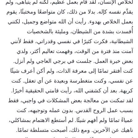
لخلاص الإنسان، لقد قام بعمل عظيم، لكنه لم يتباهى، ولم
يقدِّم نفسه كإله. بدلا من ذلك، كان متواضعًا ومختبئًا، يقوم
بعمل الخلاص بهدوء. رأيت أن الله متواضع وجميل، لكنني
أُفسدت بشدة من الشيطان، ومليئة بالشخصيات
الشيطانية، فكرت كثيرًا في نفسي وقدراتي، فقط لأنني
آمنت منذ فترة من الوقت، وفهمت تعاليم أكثر، ولدي
بعض خبرة العمل. جلست في برجي العاجي ولم أنزل.
كنت أفتقر تمامًا إلى معرفة الذات، ولم أكن أعرف شيئًا
عن نفسي، وكنت متغطرسة وبعيدة عن أي تعقل. كنت
كريهة. بعد أن كشفني الله، رأيت قامتي الحقيقية أخيرًا.
لقد تمكنت من معالجة بعض المشكلات في واجبي، فقط
بسبب عمل الروح القدس. بدون عمله وتوجيهه، كنت
عمياءً تمامًا ولم أفهم شيئًا. لم أستطع الاهتمام بمشاكلي،
ناهيك عن الآخرين. ومع ذلك، أصبحت متسلطة تمامًا.