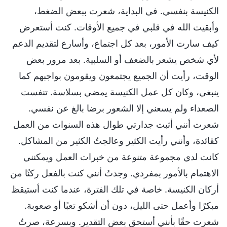
الكنيسة بنفسي. في البداية، شعرت ببعض الضغط،
وأبقيت الله في قلبي في جميع الأوقات. كنت أستعرض
كيف سارت الأمور، بعد كل اجتماع، وأسارع لتقديم الدعم
لأي شخص يشعر بالضعف أو السلبية. بعد مرور بعض
الوقت، رأيت أن الجميع يجتمعون ويقومون بواجبهم كما
ينبغي، وكان كل عمل الكنيسة يمضي بسلاسة. تنفست
الصعداء ولم يسعني إلا الشعور برضا بالغ عن نفسي.
شعرت أنني أثبت جدارتي طوال هذه السنوات من العمل
كقائدة، وأنني رأيت الكثير وعالجتُ الكثير من المشاكل.
كانت لدي مجموعة متنوعة من خبرات العمل ويمكنني
الاهتمام بالأمور بمفردي. وجدتُ أنني كنت بالفعل ركنًا من
أركان الكنيسة. خاصة في تلك الفترة، عندما كنت أستيقظ
مبكرًا وأعمل حتى الليل، دون أن أشكو تعبًا أو صعوبة.
شعرت حقًا بأنني أستحق بعض التقدير. وبسرعة، صرتُ