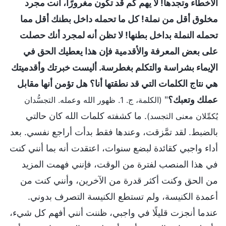
الأخطاء وتجدها! لا يهم كم قد تكون مغرورًا، أنت مجرد
مخلوق أقل من نملة! كل ما تحمله داخل بطنك أقل مما
تحمله النملة بداخل بطنها! لا تظن أنه لمجرد أنك حصلت
على بعض المعرفة والأقدمية فإن هذا يعطيك الحق في
الإيماء بشراسة والتكلم بغطرسة. أليست خبرتك وأقدميتك
هي نتاج الكلمات التي قد نطقتها أنا؟ هل تؤمن أنها مقابل
عملك وتعبك؟
"
(الكلمة، ج. 1. ظهور الله وعمله. التجسُّدان
. ما كشفته كلمات الله كان حالتي
يُكمِّلان معنى التجسد‎)
بالضبط. لقد تمَّزقت، وعندها فقط بدأت أراجع نفسي. بعد
أداء واجبي كقائدة لبضع سنوات، اعتقدت أنه بما أنني كنت
في هذا المنصب لفترة من الوقت، فإنني فهمت المزيد
من الحق وكنت أكثر قدرة من الآخرين، وأنني كنت من
أعمدة الكنيسة، ولم تستطع الكنيسة التصرف بدوني.
عندما أنجزت قليلًا في واجبي، ظننت أنني أفهم كل شيء،