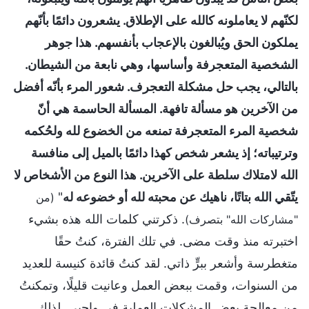
لكنّهم لا يعاملونه كالله على الإطلاق. يشعرون دائمًا بأنّهم
يملكون الحق ويُبالغون بالإعجاب بأنفسهم. هذا جوهر
الشخصية المتعجرفة وأساسها، وهي نابعة من الشيطان.
بالتالي، يجب حل مشكلة التعجرف. شعور المرء بأنّه أفضل
من الآخرين هو مسألة تافهة. المسألة الحاسمة هي أنّ
شخصية المرء المتعجرفة تمنعه من الخضوع لله ولحُكمه
وترتيباته؛ إذ يشعر شخص كهذا دائمًا بالميل إلى منافسة
الله لامتلاك سلطة على الآخرين. هذا النوع من الأشخاص لا
يتّقي الله بتاتًا، ناهيك عن محبته لله أو خضوعه له
"
(من
. ذكرتني كلمات الله هذه بشيء
"مشاركات الله" بتصرف‎‎)
اختبرته منذ وقت مضى. في تلك الفترة، كنتُ حقًا
متغطرسة وأشعر ببرٍّ ذاتي. لقد كنتُ قائدة كنيسة للعديد
من السنوات، وقمت ببعض العمل وعانيت قليلًا، وتمكنتُ
من معالجة بعض المشكلات العملية في واجبي. لذلك