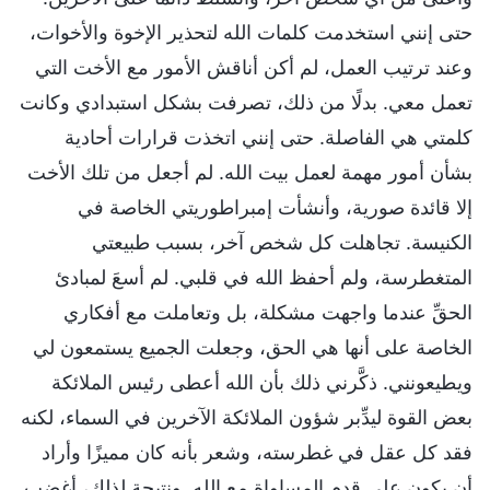
حتى إنني استخدمت كلمات الله لتحذير الإخوة والأخوات،
وعند ترتيب العمل، لم أكن أناقش الأمور مع الأخت التي
تعمل معي. بدلًا من ذلك، تصرفت بشكل استبدادي وكانت
كلمتي هي الفاصلة. حتى إنني اتخذت قرارات أحادية
بشأن أمور مهمة لعمل بيت الله. لم أجعل من تلك الأخت
إلا قائدة صورية، وأنشأت إمبراطوريتي الخاصة في
الكنيسة. تجاهلت كل شخص آخر، بسبب طبيعتي
المتغطرسة، ولم أحفظ الله في قلبي. لم أسعَ لمبادئ
الحقِّ عندما واجهت مشكلة، بل وتعاملت مع أفكاري
الخاصة على أنها هي الحق، وجعلت الجميع يستمعون لي
ويطيعونني. ذكَّرني ذلك بأن الله أعطى رئيس الملائكة
بعض القوة ليدِّبر شؤون الملائكة الآخرين في السماء، لكنه
فقد كل عقل في غطرسته، وشعر بأنه كان مميزًا وأراد
أن يكون على قدم المساواة مع الله. ونتيجة لذلك، أغضب