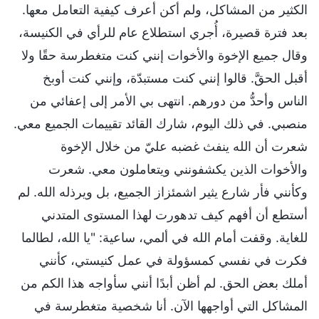
الكثير من المشاكل، ولم أكن أعرف كيفية التعامل معها.
بعد فترة قصيرة، أُجري استطلاع عام للرأي في الكنيسة،
وقال جميع الإخوة والأخوات إنني كنت متغطرسة حقًا ولا
أقبل الحقَّ. قالوا إنني كنت مستبدّة، وإنني كنت أوبخ
الناس وأحدُّ من دورهم. انتهى بي الأمر إلى إعفائي من
منصبي. في ذلك اليوم، شارك القائد تقييمات الجميع معي.
شعرت أن الله ينفث غضبه عليّ من خلال الإخوة
والأخوات الذين يكشفونني ويتعاملون معي. شعرت
وكأنني فأر شارع يثير اشمئزاز الجميع، بل ويرذله الله. لم
أستطع أن أفهم كيف تدهورت لهذا المستوى المتدني
للغاية. وقفت أمام الله في ألمي، ساعية: "يا الله، لطالما
فكرت في نفسي كمسؤولة في عمل كنيستي، كأنني
أملك بعض الحق. لم أظن أبدًا أنني سأواجه هذا الكم من
المشاكل التي أواجهها الآن. أنا شخصية متغطرسة في