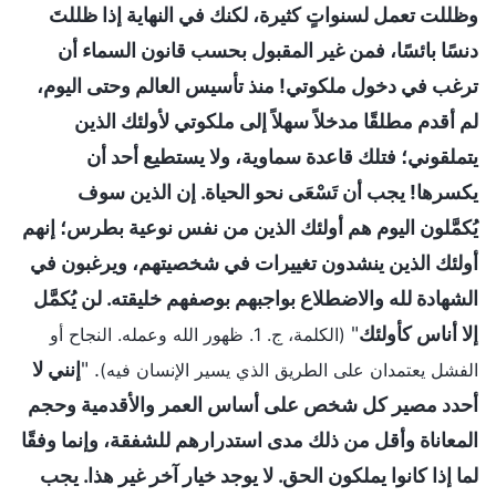
وظللت تعمل لسنواتٍ كثيرة، لكنك في النهاية إذا ظللتَ
دنسًا بائسًا، فمن غير المقبول بحسب قانون السماء أن
ترغب في دخول ملكوتي! منذ تأسيس العالم وحتى اليوم،
لم أقدم مطلقًا مدخلاً سهلاً إلى ملكوتي لأولئك الذين
يتملقوني؛ فتلك قاعدة سماوية، ولا يستطيع أحد أن
يكسرها! يجب أن تَسْعَى نحو الحياة. إن الذين سوف
يُكمَّلون اليوم هم أولئك الذين من نفس نوعية بطرس؛ إنهم
أولئك الذين ينشدون تغييرات في شخصيتهم، ويرغبون في
الشهادة لله والاضطلاع بواجبهم بوصفهم خليقته. لن يُكمَّل
إلا أناس كأولئك
"
(الكلمة، ج. 1. ظهور الله وعمله. النجاح أو
. "
إنني لا
الفشل يعتمدان على الطريق الذي يسير الإنسان فيه)
أحدد مصير كل شخص على أساس العمر والأقدمية وحجم
المعاناة وأقل من ذلك مدى استدرارهم للشفقة، وإنما وفقًا
لما إذا كانوا يملكون الحق. لا يوجد خيار آخر غير هذا. يجب