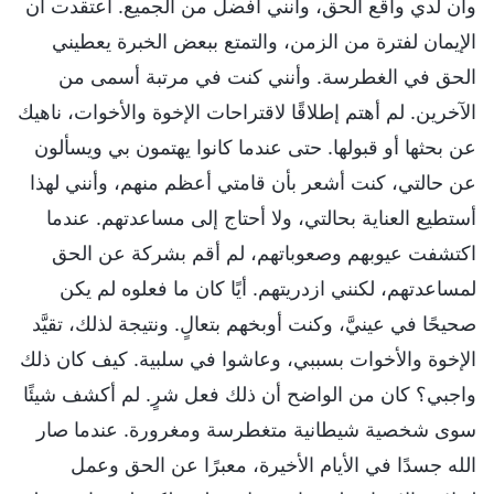
وأن لدي واقع الحق، وأنني أفضل من الجميع. اعتقدت أن
الإيمان لفترة من الزمن، والتمتع ببعض الخبرة يعطيني
الحق في الغطرسة. وأنني كنت في مرتبة أسمى من
الآخرين. لم أهتم إطلاقًا لاقتراحات الإخوة والأخوات، ناهيك
عن بحثها أو قبولها. حتى عندما كانوا يهتمون بي ويسألون
عن حالتي، كنت أشعر بأن قامتي أعظم منهم، وأنني لهذا
أستطيع العناية بحالتي، ولا أحتاج إلى مساعدتهم. عندما
اكتشفت عيوبهم وصعوباتهم، لم أقم بشركة عن الحق
لمساعدتهم، لكنني ازدريتهم. أيًا كان ما فعلوه لم يكن
صحيحًا في عينيَّ، وكنت أوبخهم بتعالٍ. ونتيجة لذلك، تقيَّد
الإخوة والأخوات بسببي، وعاشوا في سلبية. كيف كان ذلك
واجبي؟ كان من الواضح أن ذلك فعل شرٍ. لم أكشف شيئًا
سوى شخصية شيطانية متغطرسة ومغرورة. عندما صار
الله جسدًا في الأيام الأخيرة، معبرًا عن الحق وعمل