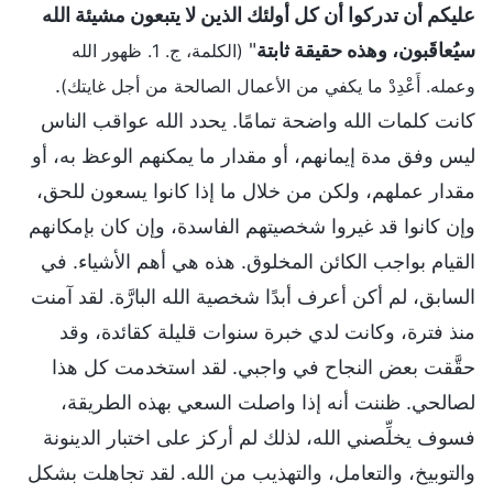
عليكم أن تدركوا أن كل أولئك الذين لا يتبعون مشيئة الله
سيُعاقَبون، وهذه حقيقة ثابتة
"
(الكلمة، ج. 1. ظهور الله
.
وعمله. أَعْدِدْ ما يكفي من الأعمال الصالحة من أجل غايتك)
كانت كلمات الله واضحة تمامًا. يحدد الله عواقب الناس
ليس وفق مدة إيمانهم، أو مقدار ما يمكنهم الوعظ به، أو
مقدار عملهم، ولكن من خلال ما إذا كانوا يسعون للحق،
وإن كانوا قد غيروا شخصيتهم الفاسدة، وإن كان بإمكانهم
القيام بواجب الكائن المخلوق. هذه هي أهم الأشياء. في
السابق، لم أكن أعرف أبدًا شخصية الله البارَّة. لقد آمنت
منذ فترة، وكانت لدي خبرة سنوات قليلة كقائدة، وقد
حقَّقت بعض النجاح في واجبي. لقد استخدمت كل هذا
لصالحي. ظننت أنه إذا واصلت السعي بهذه الطريقة،
فسوف يخلِّصني الله، لذلك لم أركز على اختبار الدينونة
والتوبيخ، والتعامل، والتهذيب من الله. لقد تجاهلت بشكل