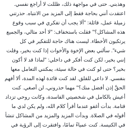
وهذبني. حتى في مواجهة ذلك، ظللت لا أراجع نفسي.
اعتقدت أنني بحاجة فقط إلى المزيد من الانتباه. حذرتني
زميلة عمل، قائلة: "ألا يجب أن تفكري في سبب وقوع
هذه المشاكل؟" فقلت باستخفاف: "لا أحد مثالي، والجميع
يرتكبون الأخطاء. ليست هناك حاجة للتفكير في كل
شيء". سألني بعض الإخوة والأخوات إذا كنت بخير، وقلت
إنني بخير، لكن كنت أفكر في داخلي: "لماذا قد لا أكون
بخير؟ حتى لو كنت في حالة سيئة، يمكنني التعامل معها
بنفسي. لا داعي للقلق. لقد كنت قائدة لهذه المدة، ألا أفهم
الحقَّ إذن أفضل منك؟" مهما حذروني، لن أصغي. كنت
أعيش بالكامل في شخصيتي الفاسدة، وكانت روحي تزداد
قتامة. بدأت أغفو عندما أقرأ كلام الله، ولم يكن لدي ما
أقوله في الصلاة. وبدأت المزيد والمزيد من المشاكل تنشأ
في الكنيسة. كنت عمياءً تمامًا، وافتقرت إلى الرؤية في