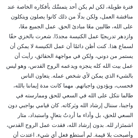
فترة طويلة، لكن لم يكن أحد يتمسَّك بأفكاره الخاصة عند
مناقشة العمل، ولكن بدلًا من ذلك كانوا يصلون ويتكلون
على الله، طالبين معًا مبادئ الحق. عمل الجميع معًا،
وازدهر تدريجيًا عمل الكنيسة مجددًا. شعرت بالخزي حقًا
لسماع هذا. كنت أظن دائمًا أن عمل الكنيسة لا يمكن أن
يستمر من دوني، ولكن في مواجهة الحقائق، رأيت أن
عمل بيت الله كله ينجزه ويدعمه الروح القدس، وهو ليس
بالشيء الذي يمكن لأي شخص عمله. يتعاون الناس
فحسب، ويؤدون واجباتهم. مهما كانت مدة إيماننا بالله،
طالما نتكل على الله في السعي للحق وممارسته في
واجبنا، سننال إرشاد الله وبَركاته. كان قيامي بواجبي دون
السعي للحق، بل وأداء ما أردتُ بتعالٍ واستبداد، مثار
اشمئزار لله. بدون إرشاد الله، فقدت عمل الروح القدس،
وأصبحت بلا قيمة. لم أستطع فعل أي شيء. اعتدت أن