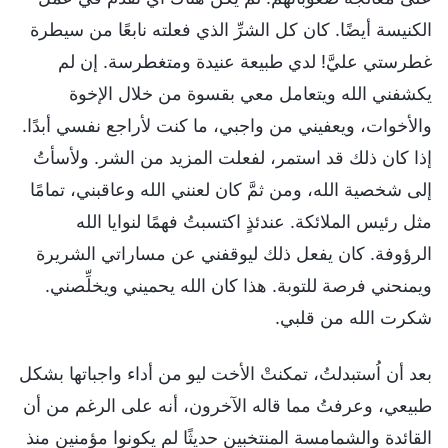
الكنيسة أيضًا. كان كل الشرِّ الذي فعلته نابعًا من سيطرة
غطرستي عليَّ! لدي طبيعة عنيدة ومتغطرسة. إن لم
يكشفني الله ويتعامل معي بقسوة من خلال الإخوة
والأخوات، ويعفيني من واجبي، ما كنت لأراجع نفسي أبدًا.
إذا كان ذلك قد استمر، لفعلت المزيد من الشر. ولأسأتُ
إلى شخصية الله، ومن ثمَّ كان لعنني الله وعاقبني، تمامًا
مثل رئيس الملائكة. عندئذٍ اكتسبتُ فهمًا لنوايا الله
الرؤوفة. كان يفعل ذلك ليوقفني عن مساراتي الشريرة
ويمنحني فرصة للتوبة. هذا كان الله يحميني ويخلِّصني.
شكرت الله من قلبي.
بعد أن اُستبدلتُ، تمكنتْ الأخت ليو من أداء واجباتها بشكل
طبيعي، وعرفتُ مما قاله الآخرون، أنه على الرغم من أن
القائدة والشمامسة المنتخبين حديثًا لم يكونوا مؤمنين منذ