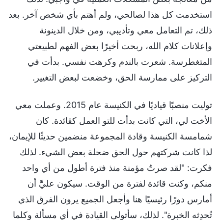
استخدمت كل هذا لصالحي، ولم أهتم بأي شخص آخر. بعد
ذلك، تم التعامل معي وتأديبي، ومن خلال الدينونة
وإعلانات كلام الله، ربحت أخيرًا بعض الفهم لطبيعتي
المتغطرسة. شعرت بالندم وكرهت نفسي. بدأت في
التركيز على ممارسة الحق، وخضعت لبعض التغيير.
توليت منصبًا قياديًا في الكنيسة عام 2015. وعملت معي
الأخت لي، التي كانت بدأت للتو العمل كقائدة. كان
شمامسة الكنيسة وقادة المجموعة منضمين حديثًا للإيمان،
لذا كانت شركتهم حول الحق ضحلة بعض الشيء. لذلك
فكرت: "لقد صرتُ مؤمنة منذ فترة أطول من أي واحد
منكم، وكنت قائدة لفترة من الوقت. سيكون عليَّ أن
أمارس دورًا رئيسيًا هنا وأجعل الجميع يرون الفرق الذي
تُحدِثه الخبرة". لذلك، سأتولى القيادة في أي مسألة وكلما