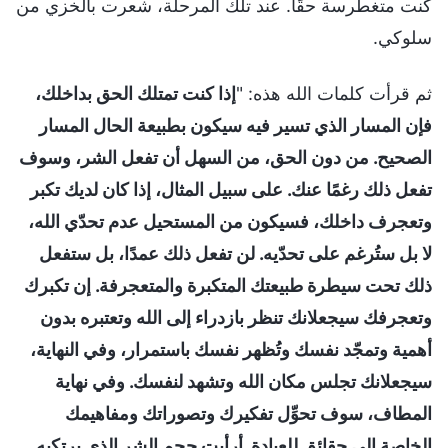
كنت متغطرسة حقًا. عند تلك المرحلة، شعرت بالخزي من
سلوكي.
ثم قرأت كلمات الله هذه: "
إذا كنت تمتلك الحق بداخلك،
فإن المسار الذي تسير فيه سيكون بطبيعة الحال المسار
الصحيح. من دون الحق، من السهل أن تفعل الشر، وسوف
تفعل ذلك رغمًا عنك. على سبيل المثال، إذا كان لديك تكبر
وتعجرف داخلك، فسيكون من المستحيل عدم تحدّي الله،
لا بل ستُرغم على تحدّيه. لن تفعل ذلك عمدًا، بل ستفعل
ذلك تحت سيطرة طبيعتك المتكبرة والمتعجرفة. إن تكبرك
وتعجرفك سيجعلانك تنظر بازدراء إلى الله وتعتبره بدون
أهمية وتمجّد نفسك وتُظهر نفسك باستمرار، وفي النهاية،
سيجعلانك تجلس مكان الله وتشهد لنفسك. وفي نهاية
المطاف، سوف تحوِّل تفكيرك وتصوراتك ومفاهيمك
الخاصة إلى حقائق للعبادة. أرأيت حجم الشر الذي يرتكبه