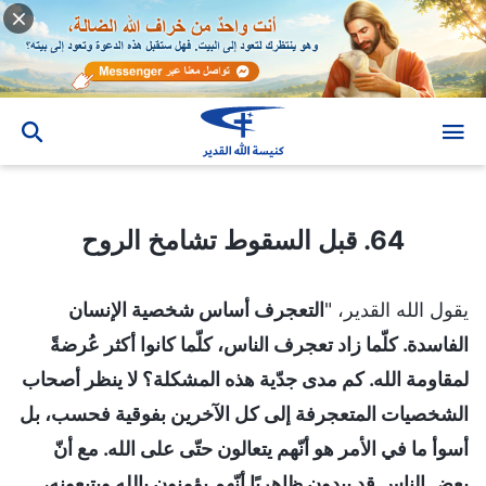
64. قبل السقوط تشامخ الروح
64. قبل السقوط تشامخ الروح
يقول الله القدير، "
التعجرف أساس شخصية الإنسان
الفاسدة. كلّما زاد تعجرف الناس، كلّما كانوا أكثر عُرضةً
لمقاومة الله. كم مدى جدّية هذه المشكلة؟ لا ينظر أصحاب
الشخصيات المتعجرفة إلى كل الآخرين بفوقية فحسب، بل
أسوأ ما في الأمر هو أنّهم يتعالون حتّى على الله. مع أنّ
بعض الناس قد يبدون ظاهريًا أنّهم يؤمنون بالله ويتبعونه،