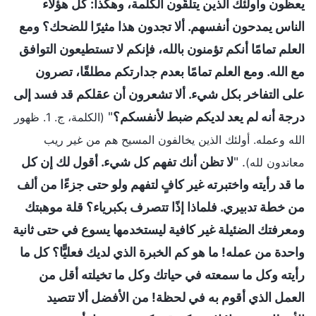
يعظون وأولئك الذين يتلقّون الكلمة، وهكذا: كل هؤلاء
الناس يمدحون أنفسهم. ألا تجدون هذا مثيرًا للضحك؟ ومع
العلم تمامًا أنكم تؤمنون بالله، فإنكم لا تستطيعون التوافق
مع الله. ومع العلم تمامًا بعدم جدارتكم مطلقًا، تصرون
على التفاخر بكل شيء. ألا تشعرون أن عقلكم قد فسد إلى
درجة أنه لم يعد لديكم ضبط لأنفسكم؟
"
(الكلمة، ج. 1. ظهور
الله وعمله. أولئك الذين يخالفون المسيح هم من غير ريب
. "
لا تظن أنك تفهم كل شيء. أقول لك إن كل
معاندون لله)
ما قد رأيته واختبرته غير كافٍ لتفهم ولو حتى جزءًا من ألف
من خطة تدبيري. فلماذا إذًا تتصرف بكبرياء؟ قلة موهبتك
ومعرفتك الضئيلة غير كافية ليستخدمها يسوع في حتى ثانية
واحدة من عمله! ما هو كم الخبرة الذي لديك فعليًّا؟ كل ما
رأيته وكل ما سمعته في حياتك وكل ما تخيلته أقل من
العمل الذي أقوم به في لحظة! من الأفضل ألا تتصيد