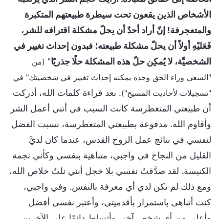
الأشخاص الذين يقعون تحت سيطرة طبيعتهم المتكبرة
والمتعجرفة! إنّ أراد أحدٌ أن يحلّ مشكلة اقترافه للشر،
فَعَليْهِ أولاً أن يحلّ مشكلة طبيعته؛ فبدون إحداث تغيير في
الشخصيَّة، لا يُمكِن حلّ هذه المشكلة حلًا جذريًا
"
(من
"السعي وراء الحق وحده يمكنه إحداث تغيير في شخصيتك" في
. بعد قراءة كلمات الله، أدركت
"تسجيلات لأحاديث المسيح")
أن طبيعتي المتغطرسة كانت السبب في أنني أعمل الشر
وأقاوم الله. مدفوعة بطبيعتي المتغطرسة، نسبت الفضل
لنفسي في نتائج عمل الروح القدس، عندما كان لديَّ
القليل من النجاح في واجبي، متباهية بنفسي وكأني نجمة
الكنيسة. لقد صدَّقتُ نفسي بلا خجل أنني نلتُ خلاص الله،
ومع ذلك لم تكن لدي أي معرفة بالنفس. وفي واجبي،
كنت أتباهى باستمرار بأقدميتي، وأعتبر نفسي أفضل
وأعلى من أي شخص آخر، وأتسلط دائمًا على الآخرين.