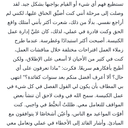
تستطيع فهم أي شيء أو القيام بواجبها بشكل جيد. لقد
وصلت إلى مرحلة أنني كنت أضيِّق الخناق عليها، لكنني لم
أراجع نفسي. بدلًا من ذلك، شعرت أكثر بأنني أمتلك واقع
الحق وكنت قادرة في عملي، لذلك، كان عليَّ إدارة عمل
الكنيسة. أصبحت أكثر استبدادًا وغطرسة. عندما طرح
زملاء العمل اقتراحات مختلفة خلال مناقشات العمل،
كنت في كثير من الأحيان لا أسعى على الإطلاق، ولكن
أطيح بأفكارهم سريعًا. فكرت: "ماذا تعرفون على أي
حال؟ ألا أعرف أفضل منكم بعد سنوات كقائدة؟" انتهى
بي المطاف بأن يكون لي القول الفصل في كل شيء في
عمل الكنيسة. سمح الله في وقت لاحق أن تنشأ بعض
المواقف للتعامل معي. ظللتُ أتخبُّط في واجبي. كنت
أفوّت المواعيد مع الناس، وأعيّن أشخاصًا لا يتوافقون مع
المبادئ. وأشار القائد إلى الأخطاء في عملي وتعامل معي