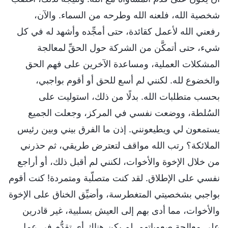
شخصية الله، فلعنه الله وطرحه من السماء. والآن،
رفعني الله لأعمل كقائدة، حتى أمجِّده وأشهد له في كل
شيء، حتى أتمكَّن من الشركة حول الحقِّ لمعالجة
المشكلات العملية، ومساعدة الآخرين على فهم الحق
والخضوع لله. لكنني لم أسع للحق أو أقوم بواجبي،
بحسب متطلبات الله. بدلًا من ذلك، استوليت على
السُلطة، ووضعت نفسي في المركز، وجعلت الجميع
يستمعون لي ويطيعونني. إذن ما الفرق بيني وبين رئيس
الملائكة؟ رتب الله مواقف لتعترض طريقي، ثم حذرني
من خلال الإخوة والأخوات، لكنني لم أقبل ذلك، أو أراجع
نفسي على الإطلاق. لقد كنت متصلّبة ومتمردة! كنت أقوم
بواجبي بشخصيتي المتغطرسة، وأضيِّق الخناق على الإخوة
والأخوات، مما أدى بهم إلى العيش بسلبية، غير قادرين
على معالجة صعوباتهم. لم يكن هناك أي تقدُّم في عمل