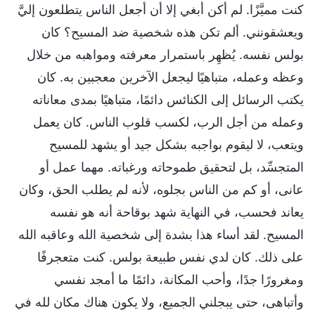
كنت مميَّزًا. لم أكن أبغي إلا أن أجعل الناس يتطلعون إليَّ
ويعشقونني. ألم تكن هذه شخصية ضد المسيح؟ كان
بولس نفسه. يُظهِر باستمرار معرفته ومواهبه من خلال
وعظه وعمله، متباهيًا ليجعل الآخرين معجبين به. كان
يكتب الرسائل إلى الكنائس دائمًا، متباهيًا بمدى معاناته
وعمله من أجل الرب، لكسب قلوب الناس. كان يعمل
ويتعب، لا ليقوم بواجبه بشكل جيد أو يشهد للمسيح
المتجسِّد، بل لتحقيق طموحاته ورغباته. مهما عمل أو
عانى، أو كم من الناس بجلوه، لأنه لم يطلب الحق، وكان
يعاند فحسب، في النهاية شهد بوقاحة أنه هو نفسه
المسيح. لقد أساء هذا بشدة إلى شخصية الله وعاقبه الله
على ذلك. كان لدي نفس طبيعة بولس. كنت متعجرفًا
ومغرورًا جدًا، وأحب المكانة، دائمًا ما أمجد نفسي
وأتباهى، حتى يبجلني الجميع، ولا يكون هناك مكان لله في