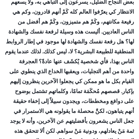
بعض النجاح الضئيل، يسرعون إلى التباهي به، ولا يسعهم
الانتظار كي يعرّفوا العالم كله كَمْ أنهم قادرون، وكم هي
رفيعة مكانتهم، وكَمْ هم متميزون، وكَمْ هم أفضل من
الناس العاديين. أليست هذه وسيلة لرفعة نفسك والشهادة
لها؟ هل رفعة نفسك والشهادة لها موجود في إطار الروابط
المنطقية للطبيعة البشرية؟ لا، ليس كذلك. لذلك عندما يقوم
الناس بهذا، فأي شخصية يُكشَف عنها عادةً؟ العجرفة
واحدة من أهم التجليات، ويعقبها الخداع الذي ينطوي على
القيام بكل ما هو ممكن كي يجعلوا الآخرين ينظرون إليهم
بإكبار. قصصهم مُحكَمَة تمامًا، وكلماتهم تشتمل بوضوح
على دوافع ومخططات، ويجدون سبيلاً إلى إخفاء حقيقة
أنهم يتباهون، لكنَّ محصلة ما يقولونه هي الاستمرار في
جعل الناس يشعرون بأفضليتهم عن الآخرين، وأنه لا يوجد
ثمة مَنْ يعادلهم، ودونية مَنْ سواهم. لكن ألا تتحقق هذه