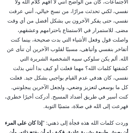
الاجتماعات، كان من الواضح أنني لا أفهم كلام الله ولا
نفسي، لكني تحدثت مرارًا، من نسج خيالي، أنني عرفت
نفسي، حتى يفكر الآخرون بي بشكل أفضل من أي وقت
مضى. للاستمرار في الاستمتاع باحترامهم وعشقهم،
واصلت قول وفعل الأشياء التي بدت صحيحة، بينما كنت
أتفاخر بنفسي وأتباهى، مسببًا لقلوب الآخرين أن تنأى عن
الله. ألم يكن سلوكي سببه الشخصية الشريرة التي
كشفتها كلمات الله؟ مهما فعلت أو كيف بدا أنني بذلت
نفسي، كان هدفي عدم القيام بواجبي بشكل جيد. فعلت
كل ما بوسعي لتعزيز وضعي، ولجعل الآخرين يبجلونني.
كنت أسير في طريق أضداد المسيح. أدركت أخيرًا خطري،
فهرعت إلى الله في صلاة، متمنيًا التوبة.
وردت كلمات الله هذه فجأة إلى ذهني: "
إذا كان على المرء
أن يعيش طبيعة بشرية عادية، فكيف له أن يفتح ذاته، وأن