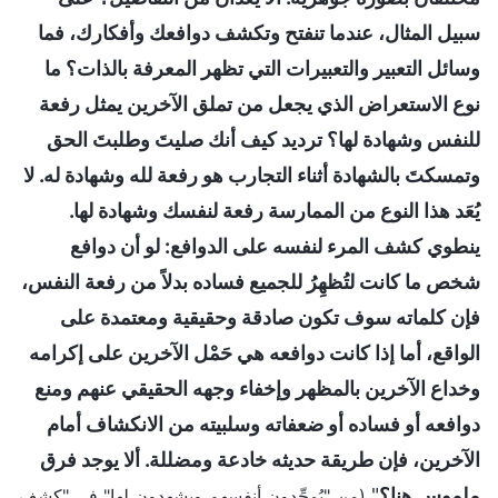
سبيل المثال، عندما تنفتح وتكشف دوافعك وأفكارك، فما
وسائل التعبير والتعبيرات التي تظهر المعرفة بالذات؟ ما
نوع الاستعراض الذي يجعل من تملق الآخرين يمثل رفعة
للنفس وشهادة لها؟ ترديد كيف أنك صليتَ وطلبتَ الحق
وتمسكتَ بالشهادة أثناء التجارب هو رفعة لله وشهادة له. لا
يُعَد هذا النوع من الممارسة رفعة لنفسك وشهادة لها.
ينطوي كشف المرء لنفسه على الدوافع: لو أن دوافع
شخص ما كانت لتُظهِرُ للجميع فساده بدلاً من رفعة النفس،
فإن كلماته سوف تكون صادقة وحقيقية ومعتمدة على
الواقع، أما إذا كانت دوافعه هي حَمْل الآخرين على إكرامه
وخداع الآخرين بالمظهر وإخفاء وجهه الحقيقي عنهم ومنع
دوافعه أو فساده أو ضعفاته وسلبيته من الانكشاف أمام
الآخرين، فإن طريقة حديثه خادعة ومضللة. ألا يوجد فرق
ملموس هنا؟
"
(من "يُمجِّدون أنفسهم ويشهدون لها" في "كشف