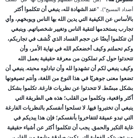
. "
عند الشهادة لله، ينبغي أن تتكلموا أكثر
أضداد المسيح")
بالأساس عن الكيفية التي يدين الله بها الناس ويوبخهم، وأي
تجارب يستخدمها لتنقية الناس وتغيير شخصياتهم. وينبغي
أن تتكلموا أيضًا عن حجم الفساد الذي كُشف في تجاربكم،
وكم تحملتم وكيف أخضعكم الله في نهاية الأمر، وأن
تتحدثوا حول كم تملكون من معرفة حقيقية بعمل الله
وكيف ينبغي لكم أن تشهدوا لله وأن تبادلوه محبته. ينبغي أن
تضعوا معنى جوهريًا في هذا النوع من اللغة، وأنتم تصيغونها
بشكل مبسّط. لا تتحدثوا عن نظريات فارغة. تكلموا بشكل
أكثر واقعية، وتكلموا من القلب؛ هذه هي الطريقة التي
ينبغي أن تختبروا فيها. لا تسلحوا أنفسكم بالنظريات الفارغة
التي تبدو عميقة لتتفاخروا بأنفسكم؛ فإن هذا يبديكم في
غاية التكبر والحمق. يجب أن تتكلموا أكثر عن أشياء حقيقية
من تجربتكم الفعلية التي تكون صادقة ونابعة من القلب،