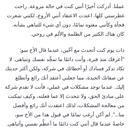
عملنا. أدركت أخيرًا أنني كنت في حالة مروعة. راحت
غطرستي كلها. اعتدت الاعتقاد أنني الأروع، لكنني شعرت
فجأة وكأنني معتوه تمامًا، دون أي شيء للتباهي بشأنه.
كان هناك الكثير من الظلمة والألم في روحي.
ذات يوم كنت أتحدث مع أخّين، عندما قال الأخ سو:
"أعرفك منذ فترة، وأنت دائمًا ما تمجِّد نفسك وتتباهى. لا
تكاد تذكر فسادك أو أخطائك في شركة، ولكن أكثر حديثك
عن صفاتك الجيدة، مما جعلني أعتقد أنك رائع وأتطلع
إليك. عندما توجد مشكلات في عملي، فأنت لا تقدم شركة
على مبادئ الحق، ولا تتحدث إلا عما فعلته، وكيف تمكنت
من معالجة المشكلات، لذلك اعتقدت أنك رائع وأفضل
منا...". لم أكن أرغب تمامًا في قبول هذا من الأخ سو،
خاصةً عندما قال أنني كنت دائمًا ما أعظِّم نفسي وأتباهى.