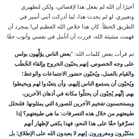
أخيرًا أن الله لم يفعل هذا لإقصائي، ولكن لتطهيري
وتغييري. لو لم يحدث هذا، لما أدركت أنني أسير في
الطريق الخطأ. كان هذا خلاص الله العظيم لي! بمجرد أن
فهمت مشيئة الله، قررت أن أتأمل في نفسي وأتوب حقًا.
ثم قرأت بعض كلمات الله: "
بعض الناس يؤلِّهون بولس
على وجه الخصوص. إنهم يحبّون الخروج وإلقاء الخُطَب
والقيام بالعمل، ويُحبّون حضور الاجتماعات والوعظ؛
ويُحبّون أن يستمع الناس إليهم، وأن يتعبّدوا لهم ويحيطوا
بهم. إنَّهم يُحِبّون أن يحتلّوا مكانة في أذهان الآخرين،
ويستحسنون تفخيم الآخرين للصورة التي يمثلونها. فلنحلل
طبيعتهم من خلال هذه التصرفات: ما هي طبيعتهم؟ إذا
تصرَّفوا حقًا على هذا النحو، فهذا يكفي لإظهار أنهم
متكبّرون ومغرورون. إنهم لا يعبدون الله على الإطلاق؛ بل