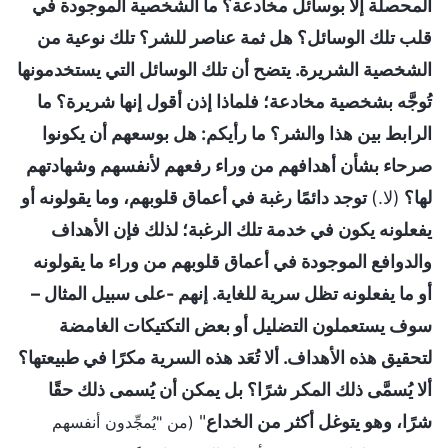
المحصلة إلا بوسائل مخادعة؟ ما الشخصية الموجودة في
قلب تلك الوسائل؟ هل ثمة عناصر للشر؟ تلك نوعية من
الشخصية الشريرة. يتضح أن تلك الوسائل التي يستخدمونها
تُوجَّه بشخصية مخادعة؛ فلماذا إذن أقول إنها شريرة؟ ما
الرابط بين هذا والشر؟ ما رأيكم: هل بوسعهم أن يكونوا
صرحاء بشأن أهدافهم من وراء رفعهم لأنفسهم وشهادتهم
لها؟
(لا.)
توجد دائمًا رغبة في أعماق قلوبهم، وما يقولونه أو
يفعلونه يكون في خدمة تلك الرغبة؛ لذلك فإن الأهداف
والدوافع الموجودة في أعماق قلوبهم من وراء ما يقولونه
أو ما يفعلونه تظل سرية للغاية. إنهم -على سبيل المثال –
سوف يستعملون التضليل أو بعض التكتيكات الغامضة
لتحقيق هذه الأهداف. ألا تُعَد هذه السرية مكرًا في طبيعتها؟
ألا يُسمَّى ذلك المكر شرًا؟ بل يمكن أن يُسمى ذلك حقًا
شرًا، وهو يتوغل أكثر من الخداع
"
(من "يُمجِّدون أنفسهم