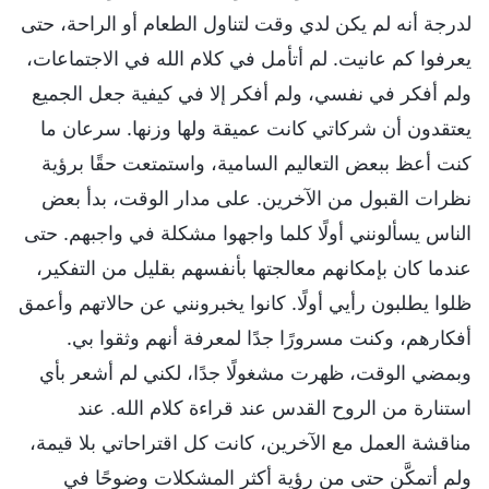
لدرجة أنه لم يكن لدي وقت لتناول الطعام أو الراحة، حتى
يعرفوا كم عانيت. لم أتأمل في كلام الله في الاجتماعات،
ولم أفكر في نفسي، ولم أفكر إلا في كيفية جعل الجميع
يعتقدون أن شركاتي كانت عميقة ولها وزنها. سرعان ما
كنت أعظ ببعض التعاليم السامية، واستمتعت حقًا برؤية
نظرات القبول من الآخرين. على مدار الوقت، بدأ بعض
الناس يسألونني أولًا كلما واجهوا مشكلة في واجبهم. حتى
عندما كان بإمكانهم معالجتها بأنفسهم بقليل من التفكير،
ظلوا يطلبون رأيي أولًا. كانوا يخبرونني عن حالاتهم وأعمق
أفكارهم، وكنت مسرورًا جدًا لمعرفة أنهم وثقوا بي.
وبمضي الوقت، ظهرت مشغولًا جدًا، لكني لم أشعر بأي
استنارة من الروح القدس عند قراءة كلام الله. عند
مناقشة العمل مع الآخرين، كانت كل اقتراحاتي بلا قيمة،
ولم أتمكَّن حتى من رؤية أكثر المشكلات وضوحًا في