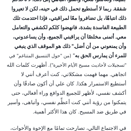
شفقة. ربما لا أستطيع تحمل ذلك في حينه، لكن لا تعيروا
ذلك انتباهًا، بل تضافروا معًا لمراقبتي، فإذا احتدمت تلك
الطبيعة الفاسدة بشدة، فانهضوا كلكم لكشفي والتعامل
معي. أتمنى مخلصًا أن يراقبني الجميع، وأن يساعدوني،
وأن يمنعوني من أن أضل." ذلك هو الموقف الذي ينبغي
للمرء أن يمارس الحق به
"
(من "حول التنسيق المتناغم" في
. أظهرت كلمات الله
"تسجيلات لأحاديث مسيح الأيام الأخيرة")
اتجاهي. مهما فهمت مشكلاتي، كنت أعرف أنني لا
أستطيع الاستمرار هكذا. كان علي أن أكون صادقًا وأن
أكشف نفسي، لأظهر للجميع الدوافع وراء أفعالي، حتى
يتمكنوا من رؤية أنني كنت أعظِّم نفسي، وأتباهى، وأسير
في طريق ضد المسيح. كان هذا الأكثر أهمية.
في الاجتماع التالي، تصارحت تمامًا مع الإخوة والأخوات،