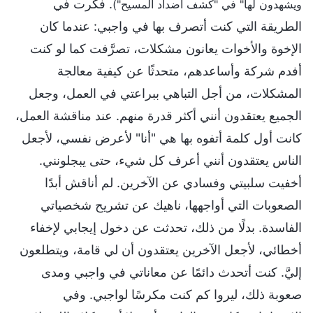
. فكرت في
ويشهدون لها" في "كشف أضداد المسيح")
الطريقة التي كنت أتصرف بها في واجبي: عندما كان
الإخوة والأخوات يعانون مشكلات، تصرَّفت كما لو كنت
أفدم شركة وأساعدهم، متحدثًا عن كيفية معالجة
المشكلات، من أجل التباهي ببراعتي في العمل، وجعل
الجميع يعتقدون أنني أكثر قدرة منهم. عند مناقشة العمل،
كانت أول كلمة أتفوه بها هي "أنا" لأعرض نفسي، لأجعل
الناس يعتقدون أنني أعرف كل شيء، حتى يبجلونني.
أخفيت سلبيتي وفسادي عن الآخرين. لم أناقش أبدًا
الصعوبات التي أواجهها، ناهيك عن تشريح شخصياتي
الفاسدة. بدلًا من ذلك، تحدثت عن دخول إيجابي لإخفاء
أخطائي، لأجعل الآخرين يعتقدون أن لي قامة، ويتطلعون
إليَّ. كنت أتحدث دائمًا عن معاناتي في واجبي ومدى
صعوبة ذلك، ليروا كم كنت مكرسًا لواجبي. وفي