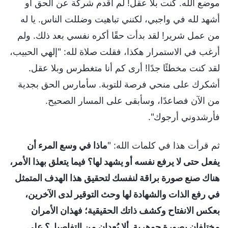
موضع الله. كنت بلا عقل! لم أقدم شركة عن الحق أو
أشهد لله في واجبي، لكنني تباهيت وضللت الناس. يا له
من عمل شرير! لقد بدأت حقًا أكره نفسي بعد ذلك. ولم
أرغب في الاستمرار هكذا، فقلت صلاة لله: "إلهي الحبيب،
لقد كنت مخطئًا جدًا! أرى كم أنا متغطرس وبلا عقل.
أشكرك على منحي فرصة للتوبة. سأمارس الحق بجدية
من الآن فصاعدًا، وسأبقى على المسار الصحيح.
فأرشدوني أرجوك".
ثم قرأت هذا في كلمات الله: "
ماذا في وسع المرء أن
يفعل حتى لا يرفع نفسه أو يشهد لها؟ فيما يتعلق بهذا الأمر،
هناك صنع صورة براقة لنفسك لتحقيق هذا الهدف المتمثل
في رفع الذات والشهادة لها وحث التوقير لدى الآخرين،
بعكس الانفتاح وكشف ذاتك الحقيقية؛ فهذان الأمران
مختلفان بصورة جوهرية. ألا يُعدان من التفاصيل؟ على