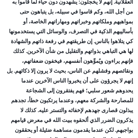
العقلانية. إنهم لا يخجلون: يشهدون دون حياء لما قاموا به
من أجل الله، وكم قاسوا في سبيله، بل يتباهون حتى
بمواهبهم وملكاتهم وخبراتهم ومهاراتهم الخاصة، أو
بأساليبهم الذكية في التصرف، والوسائل التي يستخدمونها
كي يتلاهوا بالناس. إن طريقتهم في رفعة ذاتهم والشهادة
لها هي التباهي بذواتهم والتقليل من شأن الآخرين. كذلك
فإنهم يراءون ويُموِّهون أنفسهم، فيخفون ضعفاتهم،
ونقائصهم وفشلهم عن الناس، بحيث لا يرون إلا ذكائهم. بل
إنهم لا يجرؤون على أن يخبروا الناس الآخرين عندما
يحدوهم شعور سلبي؛ فهم يفتقرون إلى الشجاعة
للمصارحة والشركة معهم، وعندما يرتكبون خطأ، تجدهم
يبذلون قصارى جهدهم لإخفائه والتستر عليه. كذلك لا
يذكرون الضرر الذي ألحقوه ببيت الله في معرض قيامهم
بواجبهم. لكن عندما يقدمون مساهمة ضئيلة أو يحققون