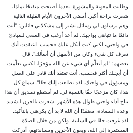
وطلبت المعونة والمشورة. بعدما أصبحت منفتحًا تمامًا،
شعرت براحة أكبر. أمضى الآخرون الأيام القليلة التالية
وهم يرسلون لي رسائل تشير إلى مشكلاتي قائلين: "أنت
دائمًا ما تتباهى بواجبك. لم أعد أرغب في السعي للمبادئ
في واجبي، لكني كنت أتكل عليك فحسب. اعتقدت أنك
تعرف كل شيء وكان من الأسهل أن أسألك". قال
بعضهم: "لم أتعلَّم أي شيء عن الله مؤخرًا، لكنني تعلَّمت
أن أبجلك أكثر فحسب، أنت تعتقد أنك قادر على العمل
ومسؤول في واجبك. لقد تطلعت إليك حقًا". سماع كل
هذا، كان مزعجًا حقًا بالنسبة لي. لم أستطع تصديق أن هذا
نتاج أداء واجبي طوال هذه الأشهر. شعرت بالحزن الشديد
وعدم السعادة، معتقدًا أن الله لا بد أن يكرهني بالتأكيد.
لقد غرقت حقًا في السلبية. ولكن من خلال الصلاة
المستمرة إلى الله، وبعون الآخرين ومساندتهم، أدركت