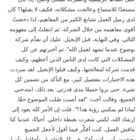
مستعدًا للاستماع وعالجت مشكلاته، فكيف لا يقبلها؟ كان
لدى زميل العمل تشانغ الكثير من المفاهيم، لذا دحضتُ
أقوى مفاهيمه من خلال الشركة، ثم انتقلتُ إلى مفهومه
التالي. وفي النهاية، قبل الإنجيل. عليك أن تقدِّم شركة
بوضوح عندما تشهد لعمل الله". ثم أخبرتهم عن كل
المشكلات التي كانت لدى الناس الذين أعظهم، وكيف
قدمت شركة لمعالجتها، وكيف قبلوا الإنجيل. لقد سردت
هذه الاختبارات بتفصيل كبير، مع التأكد من تضمين كل
شيء، حتى يروا جميعًا مدى قدرتي. بعد ذلك، امتدحني
الجميع، وقالت أخت: "لقد أصبت صُلب الموضوع حقًا.
لماذا لم يمكنني رؤية هذا؟". قلت إن الأمر كله يعود إلى
إرشاد الله، لكنني شعرت بغبطة داخلي. أحيانًا، عندما كنا
نناقش العمل، كنت أفكِّر فيما أقول لأجعل الجميع
يعتقدون أنني كنت أفكر في كل التفاصيل وأحللها، وأن لي