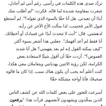
تردَّد صدى هذه الكلمات في رأسي. رغم أنني لم أجادل،
شعرت بمقاومة شديدة لما قاله. فكرت: "لم أطلب منك
أبدًا أن تعبدني. هل أنا حقًا بالسوء الذي تقوله؟". لم أستطع
قبول الأمر فحسب، لذا سألت الأخ الآخر عن رأيه.
لدهشتي، قال: "أنت لا تتحدث أبدًا عن فسادك أو أخطائك.
أنا فقط لم أعد أفهمك". جعلني هذا أشعر بسوء أكثر.
"كيف يمكنه القول إنه لم يعد يفهمني؟ هل أنا شديد
الغموض؟". أردت حقًا أن أقول شيئًا لاستعادة بعض
الكرامة، لكن رؤية الاثنين يهذبانني ويتعاملان معي هكذا،
كنت أعلم أنه يجب أن يكون هناك سبب. إذا كان ما قالوه
صحيحًا، فأنا أواجه مشكلة حقًا!
أسرعت للعثور على بعض كلمات الله عن كشف الناس
الذين يمجِّدون ويشهدون لأنفسهم. قرأت هذا: "
يرفعون