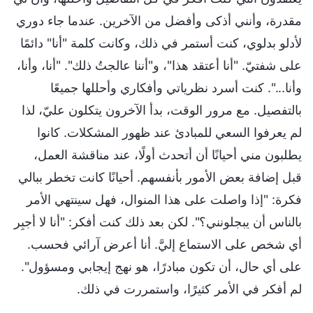
مقدرة، وأنني أذكى وأفضل من الآخرين. عندما جاء دوري
لأدلو بدلوي، كنت أستمر في ذلك، وكانت كلمة "أنا" دائمًا
على شفتيّ. "أنا أعتقد هذا"، و"أننا عالجتُ ذلك". "أنا، وأنا،
وأنا...". كنت أسرد نظرياتي وأفكاري وأحللها جميعًا
بالتفصيل. مع مرور الوقت، بدأ الآخرون يتكلون عليّ، لذا
لم يعرفوا السعي للمبادئ عند ظهور المشكلات. كانوا
يطلبون مني أحيانًا أن أتحدث أولًا، عند مناقشة العمل،
قبل إضافة بعض الأمور بأنفسهم. أحيانًا كانت تخطر ببالي
فكرة: "إذا واصلت على هذا المنوال، فهل سينتهي الأمر
بالناس أن يبجلونني؟". لكن بعد ذلك كنت أفكر: "أنا لا أجبِر
أي شخص على الاستماع إليَّ. أنا أعرض آرائي فحسب.
على أي حال، أن تكون مبادرًا، هو نهج إيجابي ومسؤول".
لم أفكر في الأمر كثيرًا، واستمررت في ذلك.