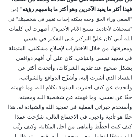
فهذا أكثر ما يفيد الآخرين وهو أكثر ما يناسبهم رؤيته
"
(من
"السعي وراء الحق وحده يمكنه إحداث تغيير في شخصيتك" في
. أظهرت لي كلمات
"تسجيلات لأحاديث مسيح الأيام الأخيرة")
الله أنني كان عليَّ التركيز على التفكير في نفسي
ومعرفتها، من خلال الاختبارات لإصلاح مشكلتي، المتمثلة
في تمجيد نفسي والتباهي. كان علي أن أفهم دوافعي
بشكل صحيح عند تقديم الشركات، وأتحدث أكثر عن
الفساد الذي أشرت إليه، وأشرِّح الدوافع والشوائب،
وأتحدث عن كيف اختبرت الدينونة بكلام الله، وما فهمته
حقًا عن نفسي، وما فهمته عن شخصية الله ومحبته،
وأستخدم خبراتي الفعلية في تمجيد الله والشهادة له. هذا
حقًا هو تأدية واجبي. في الاجتماع التالي، شرَّحت عمدًا
كيف كنت أخطِّط وأتباهى من أجل المكانة، وكيف رتَّب
الله موقفًا ليتعامل معي ويجعلني أرى قبحي. ثم قال لي