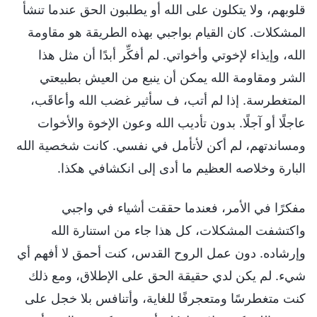
قلوبهم، ولا يتكلون على الله أو يطلبون الحق عندما تنشأ
المشكلات. كان القيام بواجبي بهذه الطريقة هو مقاومة
الله، وإيذاء لإخوتي وأخواتي. لم أفكِّر أبدًا أن مثل هذا
الشر ومقاومة الله يمكن أن ينبع من العيش بطبيعتي
المتغطرسة. إذا لم أتب، ف سأثير غضب الله وأعاقَب،
عاجلًا أو آجلًا. بدون تأديب الله وعون الإخوة والأخوات
ومساندتهم، لم أكن لأتأمل في نفسي. كانت شخصية الله
البارة وخلاصه العظيم ما أدى إلى انكشافي هكذا.
مفكرًا في الأمر، فعندما حققت أشياء في واجبي
واكتشفت المشكلات، كل هذا جاء من استنارة الله
وإرشاده. دون عمل الروح القدس، كنت أحمق لا أفهم أي
شيء. لم يكن لدي حقيقة الحق على الإطلاق، ومع ذلك
كنت متغطرسًا ومتعجرفًا للغاية، وأتنافس بلا خجل على