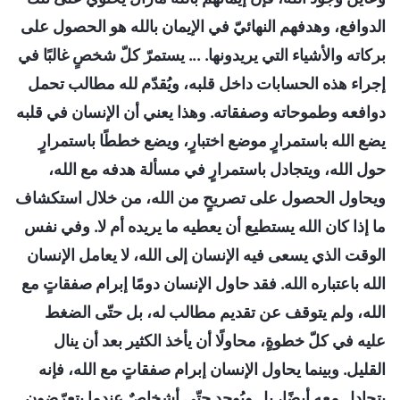
الدوافع، وهدفهم النهائيّ في الإيمان بالله هو الحصول على
بركاته والأشياء التي يريدونها. ... يستمرّ كلّ شخصٍ غالبًا في
إجراء هذه الحسابات داخل قلبه، ويُقدّم لله مطالب تحمل
دوافعه وطموحاته وصفقاته. وهذا يعني أن الإنسان في قلبه
يضع الله باستمرارٍ موضع اختبارٍ، ويضع خططًا باستمرارٍ
حول الله، ويتجادل باستمرارٍ في مسألة هدفه مع الله،
ويحاول الحصول على تصريحٍ من الله، من خلال استكشاف
ما إذا كان الله يستطيع أن يعطيه ما يريده أم لا. وفي نفس
الوقت الذي يسعى فيه الإنسان إلى الله، لا يعامل الإنسان
الله باعتباره الله. فقد حاول الإنسان دومًا إبرام صفقاتٍ مع
الله، ولم يتوقف عن تقديم مطالب له، بل حتّى الضغط
عليه في كلّ خطوةٍ، محاولًا أن يأخذ الكثير بعد أن ينال
القليل. وبينما يحاول الإنسان إبرام صفقاتٍ مع الله، فإنه
يتجادل معه أيضًا، بل ويُوجد حتّى أشخاصٌ عندما يتعرّضون