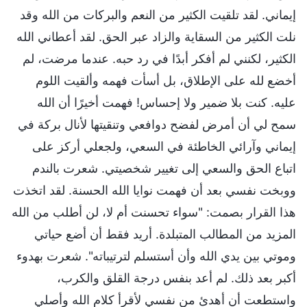
إيماني. لقد تلقيت الكثير من النعم والبركات من الله وقد
نلت الكثير من السقاية والزاد عبر الحق. لقد أعطاني الله
الكثير، لكنني لم أفكر أبدًا في رد حبه. عندما مرضت، لم
أخضع لله على الإطلاق، بل أسأت فهمه وألقيت اللوم
عليه. كنت بلا ضمير ولا إحساس! فهمت أخيرًا أن الله
سمح لي أن أمرض لفضح دوافعي وتنقيتها لأنال بركة في
إيماني وآرائي الخاطئة في السعي، ولجعلي أركز على
اتباع الحق والسعي إلى تغيير شخصيتي. شعرت بالندم
ووبخت نفسي بعد أن فهمت نوايا الله الحسنة. لقد اتخذت
هذا القرار بصمت: "سواء تحسنت أم لا، لن أطلب من الله
المزيد من المطالب المتبلدة. أريد فقط أن أضع حياتي
وموتي بين يدي الله وأن أستسلم لترتيباته". شعرت بهدوء
أكبر بعد ذلك. لم أعد بنفس درجة القلق والكرب،
واستطعت أن أهدئ من نفسي لأقرأ كلام الله وأصلي