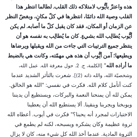
هذه واعتزّ بأيُّوب لامتلاكه ذلك القلب. لطالما انتظر هذا
القلب وصية الله دائمًا، انتظرها في كلّ مكانٍ، وبغضّ النظر
عن الزمان أو المكان، فقد كان يقبل كلّ ما أصابه. لم يكن
أيُّوب يُطالِب الله بشيءٍ. كان ما يُطالِب به نفسه هو أن
ينتظر جميع الترتيبات التي جاءت من الله ويقبلها ويرضاها
ويطيعها؛ آمن أيُّوب أن هذه هي مهمّته، وكانت هي بالضبط
ما أراده الله
"
[الكلمة، ج. 2. حول معرفة الله. عمل الله،
. شعرت بالتأثر الشديد عندما
وشخصيّة الله، والله ذاته (2)]
كنت أتأمل كلام الله. فكرت في نفسي: "الله هو الخالق.
يمكن لله أن يمنحنا النعمة والبركات، ويستطيع أن يديننا
ويوبخنا ويجربنا وينقينا. ألا يستطيع الله أن يعطينا
الاختبارات لمجرد أنه يحبنا؟" فكرت في أيوب. أعطاه الله
ثروة عظيمة وكان يشكره ويسبحه، لكنه لم يطمع في
الثروة المادية. عندما أخذ الله كل شيء منه، كان لا يزال