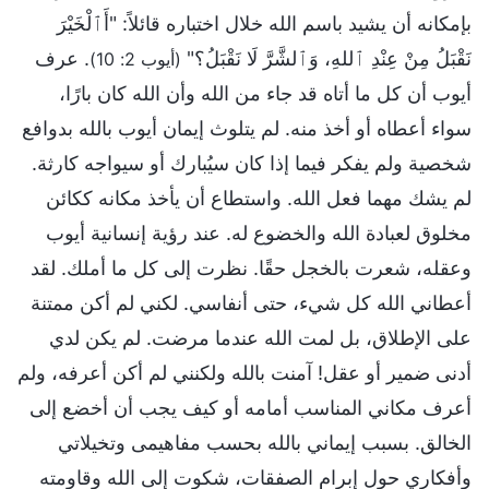
بإمكانه أن يشيد باسم الله خلال اختباره قائلاً: "أَٱلْخَيْرَ
نَقْبَلُ مِنْ عِنْدِ ٱللهِ، وَٱلشَّرَّ لَا نَقْبَلُ؟"
. عرف
(أيوب 2: 10)
أيوب أن كل ما أتاه قد جاء من الله وأن الله كان بارًا،
سواء أعطاه أو أخذ منه. لم يتلوث إيمان أيوب بالله بدوافع
شخصية ولم يفكر فيما إذا كان سيُبارك أو سيواجه كارثة.
لم يشك مهما فعل الله. واستطاع أن يأخذ مكانه ككائن
مخلوق لعبادة الله والخضوع له. عند رؤية إنسانية أيوب
وعقله، شعرت بالخجل حقًا. نظرت إلى كل ما أملك. لقد
أعطاني الله كل شيء، حتى أنفاسي. لكني لم أكن ممتنة
على الإطلاق، بل لمت الله عندما مرضت. لم يكن لدي
أدنى ضمير أو عقل! آمنت بالله ولكنني لم أكن أعرفه، ولم
أعرف مكاني المناسب أمامه أو كيف يجب أن أخضع إلى
الخالق. بسبب إيماني بالله بحسب مفاهيمى وتخيلاتي
وأفكاري حول إبرام الصفقات، شكوت إلى الله وقاومته