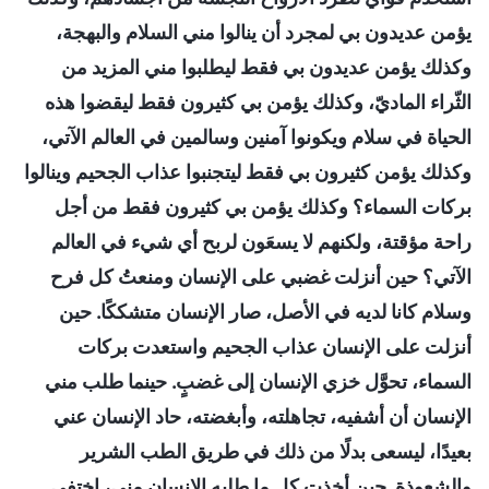
يؤمن عديدون بي لمجرد أن ينالوا مني السلام والبهجة،
وكذلك يؤمن عديدون بي فقط ليطلبوا مني المزيد من
الثّراء الماديّ، وكذلك يؤمن بي كثيرون فقط ليقضوا هذه
الحياة في سلام ويكونوا آمنين وسالمين في العالم الآتي،
وكذلك يؤمن كثيرون بي فقط ليتجنبوا عذاب الجحيم وينالوا
بركات السماء؟ وكذلك يؤمن بي كثيرون فقط من أجل
راحة مؤقتة، ولكنهم لا يسعَون لربح أي شيء في العالم
الآتي؟ حين أنزلت غضبي على الإنسان ومنعتُ كل فرح
وسلام كانا لديه في الأصل، صار الإنسان متشككًا. حين
أنزلت على الإنسان عذاب الجحيم واستعدت بركات
السماء، تحوَّل خزي الإنسان إلى غضبٍ. حينما طلب مني
الإنسان أن أشفيه، تجاهلته، وأبغضته، حاد الإنسان عني
بعيدًا، ليسعى بدلًا من ذلك في طريق الطب الشرير
والشعوذة. حين أخذت كل ما طلبه الإنسان مني، اختفى