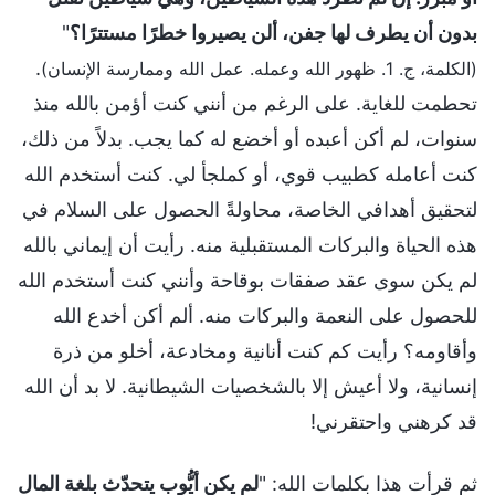
بدون أن يطرف لها جفن، ألن يصيروا خطرًا مستترًا؟
"
.
(الكلمة، ج. 1. ظهور الله وعمله. عمل الله وممارسة الإنسان)
تحطمت للغاية. على الرغم من أنني كنت أؤمن بالله منذ
سنوات، لم أكن أعبده أو أخضع له كما يجب. بدلاً من ذلك،
كنت أعامله كطبيب قوي، أو كملجأ لي. كنت أستخدم الله
لتحقيق أهدافي الخاصة، محاولةً الحصول على السلام في
هذه الحياة والبركات المستقبلية منه. رأيت أن إيماني بالله
لم يكن سوى عقد صفقات بوقاحة وأنني كنت أستخدم الله
للحصول على النعمة والبركات منه. ألم أكن أخدع الله
وأقاومه؟ رأيت كم كنت أنانية ومخادعة، أخلو من ذرة
إنسانية، ولا أعيش إلا بالشخصيات الشيطانية. لا بد أن الله
قد كرهني واحتقرني!
ثم قرأت هذا بكلمات الله: "
لم يكن أيُّوب يتحدّث بلغة المال