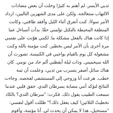
ثديي الأيسر. لم أهتم به كثيرًا وخلت أن بعض مضادات
الالتهاب ستعالجه. ولكن على مدى الشهرين التاليين، ازداد
الأمر سوءًا. كنت أتعرق أثناء الليل وأفقد طاقتي، وكانت
المنطقة المحيطة بالتكتل تؤلمني حقًا. بدأت أتساءل عما
إذا كانت هناك بالفعل مشكلة ما. لكنني هوّنت على نفسي
مرة أخرى بأن الأمر ليس بخطير. كنت مؤمنة بالله وكنت
مشغولة كل يوم بالقيام بواجبي في الكنيسة. تصورت أن
الله سيحميني. وذات ليلة أيقظني ألم حاد من نومي. كان
هناك سائل أصفر يتسرب من ثديي، وعلمت أن ثمة
خطب. هرعت أنا وزوجي إلى المستشفى لفحصه. وجاءت
النتائج لتؤكد أنني مصابة بسرطان الثدي. خفق قلبي عندما
سمعت الطبيب يقول ذلك. فكرت: "سرطان الثدي؟ بالكاد
تخطيتُ الثلاثين! كيف يعقل ذلك؟" ظللت أقول لنفسي:
"مستحيل، هذا لا يمكن أن يحدث لي. أنا مؤمنة، وأقوم