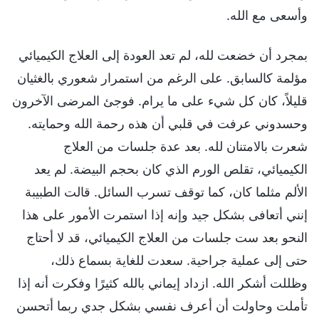
وأسعى مع الله.
بمجرد أن خضعت لله، لم تعد العودة إلى العلاج الكيميائي
مؤلمة كالسابق. على الرغم من استمرار شعوري بالغثيان
قليلاً، كان كل شيء على ما يرام. فوجئ المرضى الآخرون
وحسدوني عرفت في قلبي أن هذه رحمة الله وحمايته.
شعرت بالامتنان لله. بعد عدة جلسات من العلاج
الكيميائي، تقلص الورم الذي كان بحجم البيضة. لم يعد
الألم مثلما كان، كما توقف تسرب السائل. قالت الطبيبة
إنني أتعافى بشكل جيد وإنه إذا استمرت الأمور على هذا
النحو بعد ست جلسات من العلاج الكيميائي، قد لا أحتاج
حتى إلى عملية جراحية. سعدت للغاية بسماع ذلك،
وظللت أشكر الله. ازداد إيماني بالله كثيرًا وفكرت أنه إذا
تأملت وحاولت أن أعرف نفسي بشكل جدي ربما أتحسن