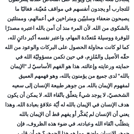
للتجارب أو يجدون أنفسهم في مواقف مُعيّنة، فغالبًا ما
يصبحون ضعفاء وسلبيّين ومتراخين في أعمالهم، وممتلئين
بالشكوى من الله. لأن المرء منذ أن آمن بالله اعتبره مصدرًا
للوفرة ووسيلة مُتعدّدة المهام، واعتبر نفسه أكبر دائنٍ لله،
كما لو كانت محاولة الحصول على البركات والوعود من الله
حقّه الأصيل والمُلزِم، في حين تكمن مسؤوليّة الله في
حمايته ورعايته وإعالته. هذا هو الفهم الأساسيّ لـ "الإيمان
بالله" لدى جميع من يؤمنون بالله، وهو فهمهم العميق
لمفهوم الإيمان بالله. من جوهر طبيعة الإنسان إلى سعيه
الشخصيّ، لا يوجد شيءٌ يتعلّق باتّقاء الله. لا يمكن أن يكون
هدف الإنسان في الإيمان بالله له أيّة علاقةٍ بعبادة الله. وهذا
يعني أن الإنسان لم يُفكّر أو يفهم قط أن الإيمان بالله
يتطلّب اتّقاء الله وعبادته. في ضوء هذه الظروف، فإن
جوهر الإنسان واضح. وما هو هذا الجوهر؟ هو أن قلب