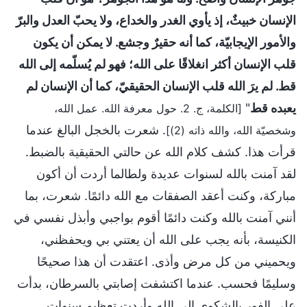
الإنسان خبيثٌ، إذ يأوي الغدر والخداع، ولا يحبّ العدل والبرّ
والأمور الإيجابيّة، كما أنه حقيرٌ وجشع. لا يمكن أن يكون
قلب الإنسان أكثر انغلاقًا على الله؛ فهو لم يُسلّمه إلى الله
قط. لم يرَ الله قلب الإنسان الحقيقيّ، كما أن الإنسان لم
يعبده قط
"
[الكلمة، ج. 2. حول معرفة الله. عمل الله،
. شعرت بالخجل البالغ عندما
وشخصيّة الله، والله ذاته (2)]
قرأت هذا. كشف كلام الله عن حالتي الحقيقية بالضبط.
لقد آمنت بالله لسنوات عديدة ولطالما أردت أن أكون
مباركة، وكنت أعقد الصفقات مع الله دائمًا. شعرت، بما
أنني آمنت بالله وكنت دائمًا أقوم بواجبي وأبذل نفسي في
الكنيسة، بأنه يجب على الله أن يعتني بي ويحفظني،
ويحميني من كل مرض وأذى. اعتقدت أن هذا صحيحًا
وسليمًا فحسب. عندما اكتشفت إصابتي بالسرطان، بدأت
على الفور بالشكوى إلى الله وأردت تعظيم سنوات