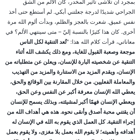
بمجرد أن تلاشى تأثير المخدر، كان الألم من الشق
الجراحي شديدًا لدرجة جعلتني أبكي. لم أستطع حتى أخذ
نفس عميق. شعرت بالعجز والظلم، وبدأت ألوم الله مرة
أخرى. كان هذا كثيرًا بالنسبة إليّ – متى سينتهي الألم؟ في
معاناتي، قرأت كلام الله هذا: "
تُعد التنقية لكل الناس
موجعة وصعبة القبول للغاية، ومع ذلك يكشف الله أثناء
التنقية عن شخصيته البارة للإنسان، ويعلن عن متطلباته من
الإنسان، ويقدم المزيد من الاستنارة والمزيد من التهذيب
والمعاملة الفعليين. من خلال المقارنة بين الوقائع والحق،
يعطي الله الإنسان معرفة أكبر عن النفس وعن الحق،
ويعطي الإنسان فهمًا أكبر لمشيئته، وبذلك يسمح للإنسان
أن يقتني محبة أصدق وأنقى نحوه. هذه هي أهداف الله من
إجراء التنقية. كل العمل الذي يقوم به الله في الإنسان له
أهدافه وأهميته؛ لا يقوم الله بعمل بلا مغزى، ولا يقوم بعمل