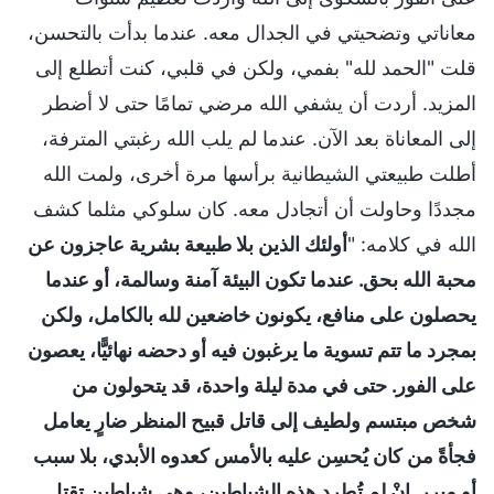
معاناتي وتضحيتي في الجدال معه. عندما بدأت بالتحسن،
قلت "الحمد لله" بفمي، ولكن في قلبي، كنت أتطلع إلى
المزيد. أردت أن يشفي الله مرضي تمامًا حتى لا أضطر
إلى المعاناة بعد الآن. عندما لم يلب الله رغبتي المترفة،
أطلت طبيعتي الشيطانية برأسها مرة أخرى، ولمت الله
مجددًا وحاولت أن أتجادل معه. كان سلوكي مثلما كشف
الله في كلامه: "
أولئك الذين بلا طبيعة بشرية عاجزون عن
محبة الله بحق. عندما تكون البيئة آمنة وسالمة، أو عندما
يحصلون على منافع، يكونون خاضعين لله بالكامل، ولكن
بمجرد ما تتم تسوية ما يرغبون فيه أو دحضه نهائيًّا، يعصون
على الفور. حتى في مدة ليلة واحدة، قد يتحولون من
شخص مبتسم ولطيف إلى قاتل قبيح المنظر ضارٍ يعامل
فجأةً من كان يُحسِن عليه بالأمس كعدوه الأبدي، بلا سبب
أو مبرر. إنْ لم تُطرد هذه الشياطين، وهي شياطين تقتل