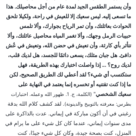
وأن يستمر الطقس الجيد لمدة عام من أجل محاصيلك. هذا
ما تسعى إليه. ليس سعيك إلا للعيش في راحة، ولكيلا تلحق
الحوادث بعائلتك، وأن تمر الرياح بجوارك، وألا تلمس
حبيبات الرمل وجهك، وألا تغمر المياه محاصيل عائلتك، وألا
تتأثر بأي كارثة، وأن تعيش في حضن الله، وتعيش في عُش
دافئ. هل جبان مثلك، يسعى دائمًا للجسد، هل لديك قلب،
لديك روح؟ ... إذا واصلت اختبارك بهذه الطريقة، فهل
ستكتسب أي شيء؟ لقد أعطي لك الطريق الصحيح، لكن
ما إذا كنت تقتنيه أو تخسره إنما يعتمد في النهاية على
سعيك الشخصي
"
(الكلمة، ج. 1. ظهور الله وعمله. اختبارات
. لقد كشف كلام الله بدقة
بطرس: معرفته بالتوبيخ والدينونة)
رغبتي في أن أكون مباركة في إيماني. عدت بالذاكرة على
مدى سنوات إيماني، عندما كان كل شيء على ما يرام في
المنزل، كنت بصحة جيدة، وكان كل شيء جيدًا، كنت