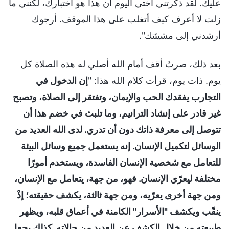
عليك. لقد ذكّرتني أختي اليوم أن هذا هو اختبارك، لكنني ما
زلت لا أعرف كيف أتغلب على هذا الموقف. أرجوك
أرشدني إلى مشيئتك".
بعد ذلك، صرتُ أقف أمام الله أصلي له هذه الصلاة كل
يوم. ذات يوم، قرأت كلام الله هذا: "
إن الدخول في
التجارب يفقدك الحب والإيمان، وتفتقر إلى الصلاة، وتصبح
غير قادر على إنشاد الترانيم، وما تلبث في خضم هذا أن
تتوصل إلى معرفة ذاتك دون أن تدري. لدى الله العديد من
الوسائل لتكميل الإنسان. إنه يستعمل جميع وسائل البيئة
للتعامل مع شخصية الإنسان الفاسدة، ويستخدم أمورًا
مختلفة ليعرّي الإنسان. فهو، من جهة، يتعامل مع الإنسان،
ومن جهة أخرى يعرّيه، ومن جهة ثالثة، يكشف حقيقته؛ إذْ
ينقّب ويكشف "الأسرار" الكامنة في أعماق قلبه، ويظهر
طبيعته من خلال الكشف عن العديد من حالاته. كذلك يجعل