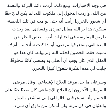
في وجه الاختبارات. ومع ذلك، أردت دائمًا البركة والنعمة
من الله، وأردت الدخول إلى ملكوت الله. لم يكن لديّ حقًا
أي شعور بالخزي! رأيت أنه حتى لو مت في تلك اللحظة،
سيكون هذا بر الله مقابل تمردى وفسادى. لقد وجدت
طريق الممارسة في اختبارات أيوب. بغض النظر عن
المدة التي يستغرقها مرضي، أو إذا كنت سأتحسن أم لا،
تمنيت فقط الخضوع لحكم الله وترتيباته. كان هذا هو
العقل الذي كان يجب أن أتحلى به بصفتي كائنًا مخلوقًا.
جلبت لي هذه الفكرة شعورًا كبيرًا بالتحرر.
وسرعان ما حل موعد العلاج الإشعاعي. وقال مرضى
السرطان الآخرون إن العلاج الإشعاعي كان صعبًا حقًا على
الجسم وأنه سيحرقني. قالوا لي إنني سأشعر بالدوار
والغثيان في كل مرة، ولن أتمكن من تذوق أي شيء.