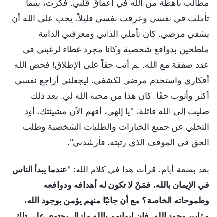
مطالب باهظة من الله في أعماق قلبي. فكرت، بينما
تأملت في نفسي وعرفت نفسي قليلاً، يجب على الله أن
يشفي مرضي. كان تأملي الذاتي ومعرفتي الذاتية
ملطخين بدوافع شخصية وكانا مجرد غطاء لرغبتي في
عقد صفقة مع الله. لم أتب حقاً على الإطلاق! فحص الله
أفكاري واستخدم مرضي لكشفي، ليجعلني أراجع نفسي
أكثر وأتوب حقًا. كان هذا من محبة الله لي. بعد ذلك
صليت إلى الله قائلة، "يا إلهي، أفهم الآن مشيئتك. أود
التخلي عن جميع الخيارات والطلبات الشخصية وطلب
الحق في الموقف الذي رتبته. فأرشدني".
بعد بضعة أيام، قرأت هذا في كلام الله: "
عندما يبدأ الناس
في الإيمان بالله، فمَنْ لا تكون له أهدافه ودوافعه
وطموحاته الخاصة؟ مع أن جانبًا منهم يؤمن بوجود الله،
وعاين وجود الله، فإن إيمانهم بالله مازال يحتوي على تلك