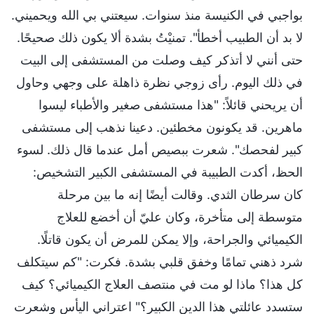
بواجبي في الكنيسة منذ سنوات. سيعتني بي الله ويحميني.
لا بد أن الطبيب أخطأ". تمنيْتُ بشدة ألا يكون ذلك صحيحًا.
حتى أنني لا أتذكر كيف وصلت من المستشفى إلى البيت
في ذلك اليوم. رأى زوجي نظرة ذاهلة على وجهي وحاول
أن يريحني قائلاً: "هذا مستشفى صغير والأطباء ليسوا
ماهرين. قد يكونون مخطئين. دعينا نذهب إلى مستشفى
كبير لفحصك". شعرت ببصيص أمل عندما قال ذلك. لسوء
الحظ، أكدت الطبيبة في المستشفى الكبير التشخيص:
كان سرطان الثدي. وقالت أيضًا إنه ما بين مرحلة
متوسطة إلى متأخرة، وكان عليّ أن أخضع للعلاج
الكيميائي والجراحة، وإلا يمكن للمرض أن يكون قاتلًا.
شرد ذهني تمامًا وخفق قلبي بشدة. فكرت: "كم سيتكلف
كل هذا؟ ماذا لو مت في منتصف العلاج الكيميائي؟ كيف
ستسدد عائلتي هذا الدين الكبير؟" اعتراني اليأس وشعرت