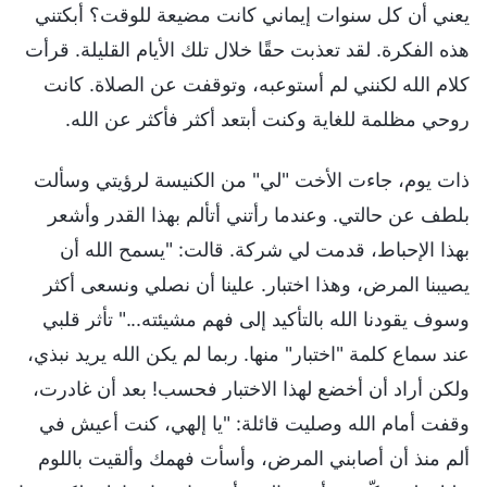
يعني أن كل سنوات إيماني كانت مضيعة للوقت؟ أبكتني
هذه الفكرة. لقد تعذبت حقًا خلال تلك الأيام القليلة. قرأت
كلام الله لكنني لم أستوعبه، وتوقفت عن الصلاة. كانت
روحي مظلمة للغاية وكنت أبتعد أكثر فأكثر عن الله.
ذات يوم، جاءت الأخت "لي" من الكنيسة لرؤيتي وسألت
بلطف عن حالتي. وعندما رأتني أتألم بهذا القدر وأشعر
بهذا الإحباط، قدمت لي شركة. قالت: "يسمح الله أن
يصيبنا المرض، وهذا اختبار. علينا أن نصلي ونسعى أكثر
وسوف يقودنا الله بالتأكيد إلى فهم مشيئته..." تأثر قلبي
عند سماع كلمة "اختبار" منها. ربما لم يكن الله يريد نبذي،
ولكن أراد أن أخضع لهذا الاختبار فحسب! بعد أن غادرت،
وقفت أمام الله وصليت قائلة: "يا إلهي، كنت أعيش في
ألم منذ أن أصابني المرض، وأسأت فهمك وألقيت باللوم