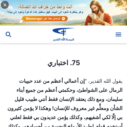
75. اختباري
75. اختباري
يقول الله القدير، "
إن أعمالي أعظم من عدد حبيبات
الرمال على الشواطئ، وحكمتي أعظم من جميع أبناء
سليمان، ومع ذلك يعتقد الإنسان فقط أنني طبيب قليل
الشأن ومعلِّم غير معروف للإنسان! وهكذا لا يؤمن كثيرون
بي إلّا لكي أشفيهم، وكذلك يؤمن عديدون بي فقط لعلني
أستخدم قواي لطرد الأرواح النجسة من أجسادهم، وكذلك