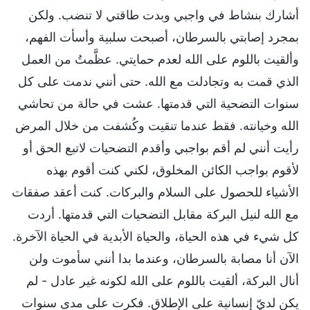
أشارك بنشاط في واجبي وبدت طاقتي لا تنضب. ولكن
بمجرد إصابتي بالسرطان، أصبحت سلبية وأسأت الفهم،
وألقيت باللوم على الله لعدم حمايتي. عظَّمتُ من العمل
الذي قمت به وتجادلت مع الله. حتى أنني ندمت على كل
سنوات التضحية التي قدمتها. عشت في حالة من تحاشي
الله وخيانته. فقط عندما تنقيت وكُشفت من خلال المرض
رأيت أنني لم أقم بواجبي وأقدم التضحيات لاتبع الحق أو
لأقوم بواجب الكائن المخلوق، لكني كنت أقوم بهذه
الأشياء للحصول على السلام والبركات. كنت أعقد صفقات
مع الله لنيل البركة مقابل التضحيات التي قدمتها. أردت
كل شيء في هذه الحياة، والحياة الأبدية في الحياة الآخرة.
الآن أنا مصابة بالسرطان، وعندما بدا أنني سأموت ولن
أنال البركة، ألقيت باللوم على الله لكونه غير عادل - لم
يكن لديّ إنسانية على الإطلاق. فكرت على مدى سنوات