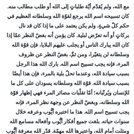
مع الله، ولم يُقدّم أيّة طلباتٍ إلى الله أو طلب مطالب منه.
كان تسبيحه اسم الله يرجع لقوّة الله وسلطانه العظيم في
حكم كلّ شيءٍ، ولم يكن يعتمد على ما إذا كان قد نال
بركاتٍ أو أنه تعرّض لبلية. كان يؤمن أنه بغضّ النظر عمّا إذا
كان الله يبارك الناس أو يجلب عليهم البلايا، فإن قوّة الله
وسلطانه لن يتغيّرا، ومن ثمَّ، بغضّ النظر عن ظروف
المرء، فإنه يجب تسبيح اسم الله. بارك الله هذا الرجل
بسبب سيادة الله، وعندما تحلّ بلية بالمرء، فإن هذا أيضًا
بسبب سيادة الله. قوّة الله وسلطانه يسودان على كل ما
للإنسان ويُرتّبانه؛ أمّا تقلّبات مصائر المرء فهي إظهار قوّة
الله وسلطانه، وبغضّ النظر عن وجهة نظر المرء، فإنه
يجب تسبيح اسم الله. هذا ما اختبره أيُّوب وعرفه خلال
سنوات حياته. بلغت جميع أفكار أيُّوب وأفعاله مسامع الله
ومثلت أمام الله، واعتبرها الله مهمّة. قدّر الله معرفة أيُّوب