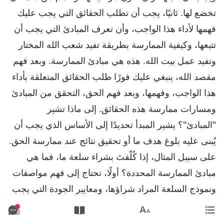
تخضع لها. ثانيًا، يجب أن تطلب الحقائق التي يجب عليك
فهمها لأداء هذا الواجب، وأن تعرف المبادئ التي يجب أن
تتبعها، وكيفية الممارسة بطريقة تفيد شعب الله المختار
وتفيد عمل بيت الله. هذه هي مبادئ الممارسة. وبعد فهم
مقصد الله، ينبغي عليك فورًا طلب الحقائق المتعلقة بأداء
هذا الواجب، وفهمها، وبعد فهم الحق، التحقق من المبادئ
ومسارات ممارسة هذه الحقائق. إلى ماذا تشير
"المبادئ"؟ يشير المبدأ تحديدًا إلى الأساس الذي يجب أن
يُبنى عليه بلوغ هدف ما أو تحقيق نتائج عند ممارسة الحق.
على سبيل المثال، إذا كُلّفتَ بشراء سلعة ما، فما هي
مبادئ الممارسة المحددة؟ أولًا، تحتاج إلى فهم مواصفات
ونموذج السلعة المراد شراؤها، ومعايير الجودة التي يجب
توافرها، وما إذا كان السعر مناسبًا. في عملية البحث،
ستتضح لك المبادئ المحددة للممارسة. هذه المبادئ توفر