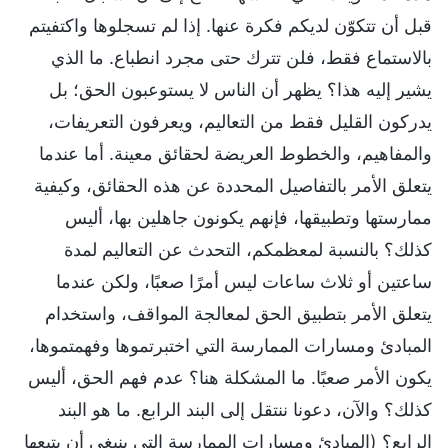
قبل أن تتكوّن لديكم فكرة عنها. إذا لم تسجلوها واكتفيتم
بالاستماع فقط، فلن تترك حتى مجرد انطباع. ما الذي
يشير إليه هذا؟ يظهر أن الناس لا يستوعبون الحق؛ بل
يدركون القليل فقط من التعاليم، ويعرفون التعريفات،
والمفاهيم، والخطوط العريضة لحقائق معينة. أما عندما
يتعلق الأمر بالتفاصيل المحددة عن هذه الحقائق، وكيفية
ممارستها وتطبيقها، فإنهم يكونون جاهلين بها، أليس
كذلك؟ بالنسبة لمعظمكم، التحدث عن التعاليم لمدة
ساعتين أو ثلاث ساعات ليس أمرًا صعبًا، ولكن عندما
يتعلق الأمر بتطبيق الحق لمعالجة المواقف، واستخدام
المبادئ ومسارات الممارسة التي اختبرتموها وفهمتموها،
يكون الأمر صعبًا. ما المشكلة هنا؟ عدم فهم الحق، أليس
كذلك؟ والآن، دعونا ننتقل إلى البند الرابع. ما هو البند
الرابع؟ (المبادئ ومسارات الممارسة التي ينبغي أن يتبعها