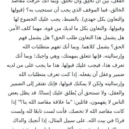
الفعل، بين أن تخلِق وأن تُخلَق. وبما أنك عرفت مقاصد
الخالق، فما الموقف الذي يجب أن تستجيب به؟ (قبولها
والتعاون بكل جهدي). بالضبط، يجب عليك الخضوع لها
وقبولها، والتعاون بكل ما لديك من قوة، مهما كلف الأمر.
هل يشمل هذا التعاون طلب الحق؟ هل يشمل فهم
الحق؟ يشمل كلاهما. وبما أنك تفهم متطلبات الله
وإرساليته، فإنها تتعلق بمهمتك، وهي واجبك؛ وبما أنك
تعرف هذا، فيجب عليك قبولها. هذا ما يجب على من لديه
ضمير وعقل أن يفعله. إذا كنت تعرف متطلبات الله
وإرساليته ولكن لا يمكنك قبولها، فإنك تفتقر إلى الضمير
والعقل، ولا تستحق أن يُطلق عليك إنسانًا. قد يظل بعض
الناس لا يفهمون، قائلين: "ما علاقة مقاصد الله بنا؟" إذا
كانت مقاصد الله لا تخصك، فأنت لست تابعًا لله ولست
فردًا في بيت الله. على سبيل المثال، إذا أنجبك والداك