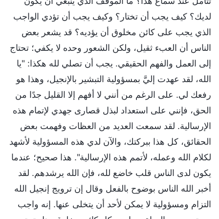
تتأمل عند سماع هذا؟ ما الموقف الذي ينبغي أن يكون
لديك؟ كيف يجب أن تختار؟ وكيف يجب أن تؤدي الواجب
الذي يجب على كائن مخلوق أن يؤديه؟ قد يشعر بعض
الناس أن العبء ثقيل، ولكن الشعور وحده لا يكفي؛ تحتاج
إلى العمل والفهم الحقيقي. يجب أن تصلي لله هكذا: "يا
الله، لقد عهدت إليَّ بمسؤولية التبشير بالإنجيل، وهذا هو
رفعك لي. على الرغم من أنني لا أفهم إلا القليل جدًا من
الحق، فإنني على استعداد لبذل قصارى جهدي لإتمام هذه
الإرسالية. لقد سمعت العديد من العظات وفهمت بعض
الحقائق، كل هذا ببركتك، والآن لدي هذه المسؤولية لأشهد
لكلام الله وعمله، لأتمم هذه الإرسالية". هذا صحيح؛ عندما
يكون لدى الناس قلب خاضع لله، فإن الله يرشدهم. لقد
أخبر الله الناس بوضوح بالفعل وقال إن ترويج إنجيل الله
التزام ومسؤولية لا يمكن لأحد أن يتخلى عنها. إنه واجب