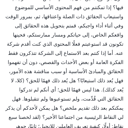
فيها؟ إذا تمكنتم من فهم المحتوى الأساسي للموضوع
واستيعاب الحقائق ذات الصلة واعتناقها، ثم، بمرور الوقت
وفي أثناء أداء واجبكم، قمتم بتحويل هذه الحقائق إلى
واقعكم الخاص، إلى حياتكم ومسار ممارستكم، فحينها
تكونون قد استوعبتم فعلًا المحتوى الذي كنت أقدم شركة
عنه. أما إذا كنتم بعد الاستماع إلى الشركة تتذكرون فقط
الفكرة العامة أو بعض الأحداث والقصص، دون أن تفهموا
الحقائق والمبادئ الأساسية أو سبب مناقشة هذه الأمور،
فهل يُعد ذلك استيعابًا؟ هل يُعد ذلك فهمًا للحق؟ (كلا، لا
يُعد كذلك). هذا ليس فهمًا للحق؛ أي أنكم لم تدركوا
الحقائق التي قُدِّمت، ولم تستوعبوها ولم تتقبلوها. فهل
يمكنكم بعد ذلك تقديم ملخص؟ هل يمكن لأحدكم أن يذكر
لي النقاط الرئيسية من اجتماعنا الأخير؟ (لقد لخصنا سبع
نقاط: أولًا، كيفية تعريف العاملين للإنجيل؛ ثانيًا، جوهر