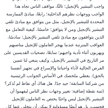
واجب التبشير بالإنجيل؛ ثالثًا، مواقف الناس تجاه هذا
الواجب ووجهات نظرهم الداخلية؛ رابعًا، مبادئ الممارسة
المحددة للتبشير بالإنجيل، مثل من يتوافق مع مبادئ تلقي
التبشير بالإنجيل ومن لا يتوافق؛ خامسًا، كيفية التعامل مع
الذين يتوافقون مع مبادئ تلقي التبشير بالإنجيل؛ سادسًا،
العواقب المترتبة عندما يهجر العاملون للإنجيل مناصبهم
ويهربون أثناء تأدية واجبهم؛ سابعًا، تضحيات القديسين على
مر التاريخ في التبشير بالإنجيل، وكيف ينبغي لنا تثمين
الفرص الحالية لأداء واجباتنا والإسراع في تجهيز أنفسنا
بالحق). يغطي ملخصك في الأساس الجوانب الرئيسية
من شركتنا السابقة؛ جيد جدًا. هل هناك أي نقاط لم تُذكر؟
(ثمة نقطة إضافية: تغيير وجهات نظر الناس ليفهموا أن
التبشير بالإنجيل ليس واجبًا يختص به العاملون للإنجيل
فحسب، بل هو أيضًا مسؤولية لا يمكن أن يتخلى عنها كل