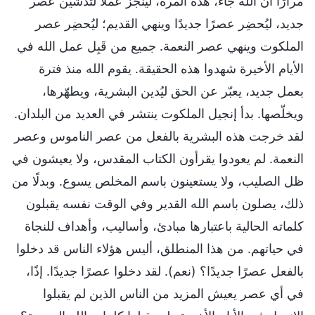
مرارًا أن الله جاء، هذه المرة، لينجز عملًا لتدشين عصر
جديد، ليُحضِر عصرًا جديدًا وينهي القديم؛ ليُحضِر عصر
الملكوت وينهي عصر النعمة. جميع من قَبِل عمل الله في
الأيام الأخيرة شهدوا هذه الحقيقة. يقوم الله منذ فترة
بعمل جديد، يعبّر عن الحق ليُدين البشرية، ويطهّرها،
ويخلّصها. بدأ إنجيل الملكوت ينتشر في العديد من البلدان.
لقد خرجت هذه البشرية بالفعل من عصر الناموس وعصر
النعمة. لم يعودوا يقرأون الكتاب المقدس، ولا يعيشون في
ظل الصليب، ولا يستعينون باسم المخلص يسوع. وبدلًا من
ذلك، يصلون باسم الله القدير وفي الوقت نفسه يقبلون
كلماته الحالية باعتبارها مبادئ، وأساليب، وأهداف للنجاة
في حياتهم. من هذا المنطلق، أليس هؤلاء الناس قد دخلوا
بالفعل عصرًا جديدًا؟ (نعم). لقد دخلوا عصرًا جديدًا. إذًا،
في أي عصر يعيش المزيد من الناس الذين لم يقبلوا