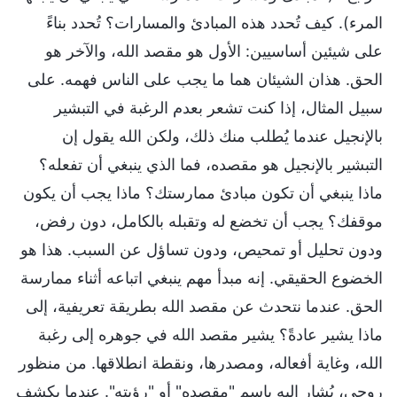
المرء). كيف تُحدد هذه المبادئ والمسارات؟ تُحدد بناءً
على شيئين أساسيين: الأول هو مقصد الله، والآخر هو
الحق. هذان الشيئان هما ما يجب على الناس فهمه. على
سبيل المثال، إذا كنت تشعر بعدم الرغبة في التبشير
بالإنجيل عندما يُطلب منك ذلك، ولكن الله يقول إن
التبشير بالإنجيل هو مقصده، فما الذي ينبغي أن تفعله؟
ماذا ينبغي أن تكون مبادئ ممارستك؟ ماذا يجب أن يكون
موقفك؟ يجب أن تخضع له وتقبله بالكامل، دون رفض،
ودون تحليل أو تمحيص، ودون تساؤل عن السبب. هذا هو
الخضوع الحقيقي. إنه مبدأ مهم ينبغي اتباعه أثناء ممارسة
الحق. عندما نتحدث عن مقصد الله بطريقة تعريفية، إلى
ماذا يشير عادةً؟ يشير مقصد الله في جوهره إلى رغبة
الله، وغاية أفعاله، ومصدرها، ونقطة انطلاقها. من منظور
روحي، يُشار إليه باسم "مقصده" أو "رؤيته". عندما يكشف