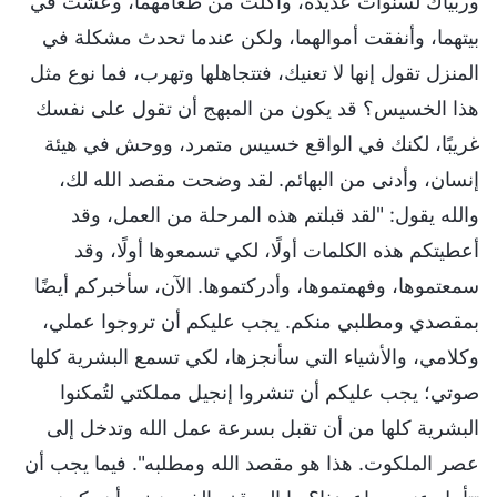
وربياك لسنوات عديدة، وأكلت من طعامهما، وعشت في
بيتهما، وأنفقت أموالهما، ولكن عندما تحدث مشكلة في
المنزل تقول إنها لا تعنيك، فتتجاهلها وتهرب، فما نوع مثل
هذا الخسيس؟ قد يكون من المبهج أن تقول على نفسك
غريبًا، لكنك في الواقع خسيس متمرد، ووحش في هيئة
إنسان، وأدنى من البهائم. لقد وضحت مقصد الله لك،
والله يقول: "لقد قبلتم هذه المرحلة من العمل، وقد
أعطيتكم هذه الكلمات أولًا، لكي تسمعوها أولًا، وقد
سمعتموها، وفهمتموها، وأدركتموها. الآن، سأخبركم أيضًا
بمقصدي ومطلبي منكم. يجب عليكم أن تروجوا عملي،
وكلامي، والأشياء التي سأنجزها، لكي تسمع البشرية كلها
صوتي؛ يجب عليكم أن تنشروا إنجيل مملكتي لتُمكنوا
البشرية كلها من أن تقبل بسرعة عمل الله وتدخل إلى
عصر الملكوت. هذا هو مقصد الله ومطلبه". فيما يجب أن