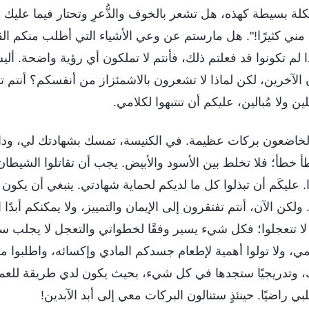
كلة بسيطة كهذه، هل تشعر بالخوف والذُّعرِ وتحتار فيما عليك ف
 مني كثيرًا!". هل مارستم عن وعي الأشياء التي أطلب منكم الق
ا لم تكونوا قد فعلتم ذلك، فأنتم لا تملكون أي رؤية واضحة. ألي
الآخرين، لكن لماذا لا تشعرون بالاشمئزاز من أنفسكم؟ أنتم ت
لين ولا مُبالين، عليكم أن تنتبهوا لكلامي.
لخاضعون بركات عظيمة. في الكنيسة، تمسك بشهادتك لي، ودا
طأ؛ فلا تخلط بين الأسود والأبيض. يجب أن تقاتلوا الشيطان و
ًا. عليكَم أن تبذلوا كل ما لديكم لحماية شهادتي. ينبغي أن يك
 ولكن الآن، أنتم تفتقرون إلى الإيمان والتمييز، ولا يمكنكم أبدًا
ا تتعجلوا؛ فكل شيء يسير وفقًا لخطواتي والتعجل لا يجلب س
ي، ولا تولوا أهمية لإطعام جسدكم المادي وإكسائه، واطلبوا مق
تدريجيًا ستجدها في كل شيء، بحيث يكون لدي طريقة للعم
راضيًا. حينئذٍ ستنالون البركات معي إلى أبد الآبدين!