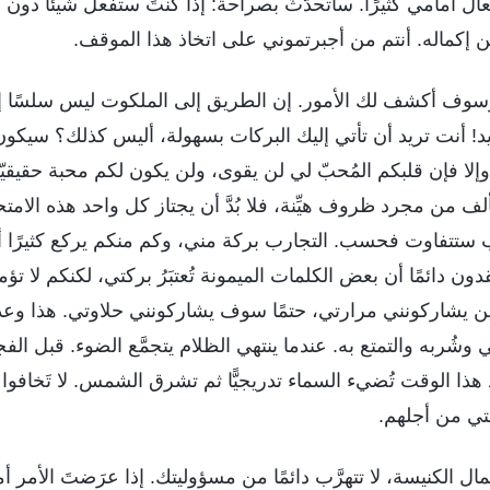
ل أمامي كثيرًا. سأتحدَّثُ بصراحة: إذا كُنتَ ستفعل شيئًا دون 
 من إكماله. أنتم من أجبرتموني على اتخاذ هذا الموقف.
وسوف أكشف لك الأمور. إن الطريق إلى الملكوت ليس سلسًا إل
د! أنت تريد أن تأتي إليك البركات بسهولة، أليس كذلك؟ سيكو
 وإلا فإن قلبكم المُحبّ لي لن يقوى، ولن يكون لكم محبة حقيقي
لف من مجرد ظروف هيِّنة، فلا بُدَّ أن يجتاز كل واحد هذه الامت
ب ستتفاوت فحسب. التجارب بركة مني، وكم منكم يركع كثيرًا أم
عتقدون دائمًا أن بعض الكلمات الميمونة تُعتبَرُ بركتي، لكنكم لا تؤم
ين يشاركونني مرارتي، حتمًا سوف يشاركونني حلاوتي. هذا وعد
مي وشُربه والتمتع به. عندما ينتهي الظلام يتجمَّع الضوء. قبل ال
هذا الوقت تُضيء السماء تدريجيًّا ثم تشرق الشمس. لا تَخافوا أو 
تي من أجلهم.
أعمال الكنيسة، لا تتهرَّب دائمًا من مسؤوليتك. إذا عرَضتَ الأمر 