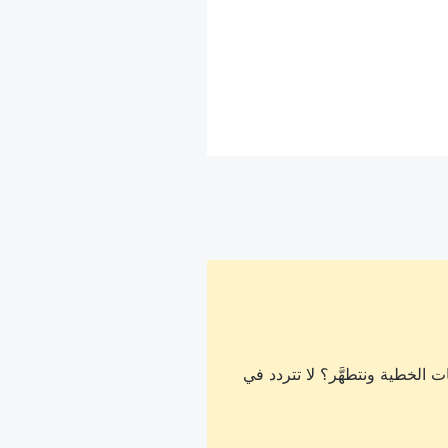
 الخطية ونتطهَّر؟ لا تتردد في