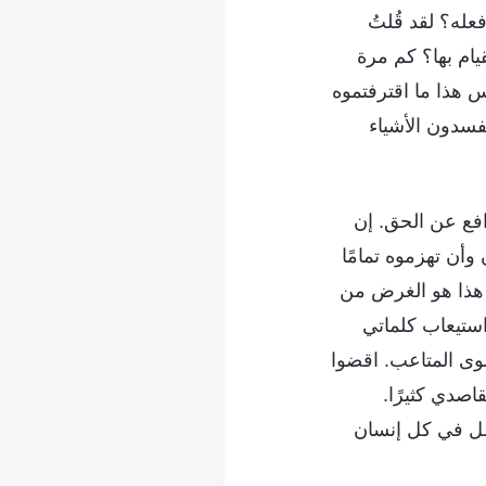
عله؟ لقد قُلتُ
يام بها؟ كم مرة
س هذا ما اقترفتموه
فسدون الأشياء
فع عن الحق. إن
أن تهزموه تمامًا
ون هذا هو الغرض من
 استيعاب كلماتي
وى المتاعب. اقضوا
اصدي كثيرًا.
ل في كل إنسان