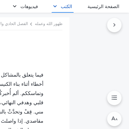
الصفحة الرئيسية
الكتب
فيديوهات
ظهور الله وعمله
الفصل الحادي وال
فيما يتعلق بالمشاكل ا
أخطاء أثناء بناء الك
وتماسككم. ألم أُخبرك
قلبي وهدفي النهائي، فك
مني. قِفْ وتحدَّثْ با
مقاصدي. إذا واصلتَ 