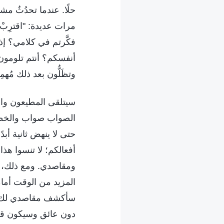
حلًا. عندما تحدُثُ مش
مرات عديدة: "اقترِبْ
فكَّرتم في كلامي؟ إذ
أنفسكم؟ أنتم تلومون 
وتظَلُّون بعد ذلك مُهمِ
سيتلقى المطيعون وا
الصواب صواب والخطأ خ
حتى لا ينهض ثانية أبد
أفعالكم؛ لا تنسوا هذا.
ومقاصدي. ومع ذلك، ل
المزيد من الوقت أمام
سأكشف مقاصدي لك، و
دون عائق وسيكون قلبي 