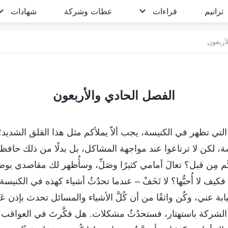
ترانيم
قراءات
عظات وشركة
شهادات
أربعون
الفصل الحادي والأربعون
لتي تظهر في الكنيسة، يجب ألاّ يملأكم مثل هذا القلق الشديد؛ 
نيسة، لكن لا ترتاعوا عند مواجهة المشاكل، بل بدلًا من ذلك حاف
ُم مِن قبل؟ تعالَ أمامي كثيرًا وصَلِّ، وسأُظهر لك مقاصدي بو
يف لا أُحبُّها؟ لا تَخَفْ – عندما تحدُثُ أشياء كهذه في الكنيسة،
لنيابة عني، وكُن واثقًا من أن كُلَّ الأشياء والمسائل تحدث بإذن 
الشركة باستهتار، فستحدُثُ مشكلات. هل فكَّرتَ في العواقب؟