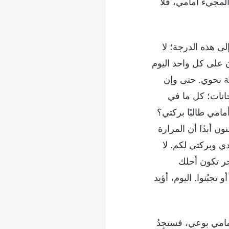
المجيء أمامي، فلا
ى هذه الدرجة؛ لا
ن على كل واحد اليوم
ّة نحوي. حتى وإن
حانات؛ كل ما في
امي طالبًا بركتي؟
نون أبدًا أن المرارة
ي وبركتي لكم. لا
فجر تكون أحلك
تجبُنوا. اليوم، أؤيد
أمامي بوعي، فستجِدُ