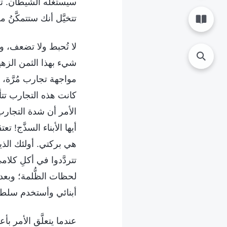
سيستغله الشيطان. تعا
تتخيَّل أنك ستتمكَّنُ
لا تُحبط ولا تضعف، 
شيء بهذا الثمن الزهي
مواجهة تجارب مُرَّة،
كانت هذه التجارب تتأ
الأمر أن شدة التجار
أيها الأبناء السذَّج! ت
هي بركتي. أولئك الذ
تتردَّدوا في أكلِ كلا
لحظات الظُّلمة؛ وبعد 
أبنائي وأستخدم سلط
عندما يتعلَّق الأمر ب