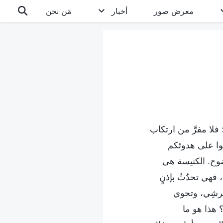
معرض صور
أخبار
مَن نحن
فلا مفرَّ من ارتكاب
ظوا على هدوئكم
ضوح. الكنيسة هي
 فهي تحدُثُ بإذنٍ
عَرشِي، وتحوي
 هذا هو ما