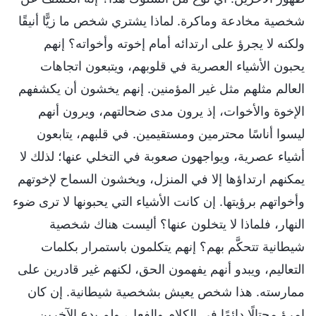
شخصية مخادعة وماكرة. لماذا يشتري شخص ما زيًّا أنيقًا
ولكنه لا يجرؤ على ارتدائه أمام إخوته وأخواته؟ إنهم
يحبون الأشياء العصرية في قلوبهم، ويتبعون اتجاهات
العالم مثلهم مثل غير المؤمنين. إنهم يخشون أن يكشفهم
الإخوة والأخوات، إذ يرون مدى ضحالتهم، ويرون أنهم
ليسوا أناسًا محترمين ومستقيمين. في قلبهم، يتابعون
أشياء عصرية، ويواجهون صعوبة في التخلي عنها؛ لذلك لا
يمكنهم ارتداؤها إلا في المنزل، ويخشون السماح لإخوتهم
وأخواتهم برؤيتها. إن كانت الأشياء التي يحبونها لا ترى ضوء
النهار، فلماذا لا يتخلون عنها؟ أليست هناك شخصية
شيطانية تتحكَّم بهم؟ إنهم يتكلمون باستمرار بكلمات
التعاليم، ويبدو أنهم يفهمون الحق، لكنهم غير قادرين على
ممارسته. هذا شخص يعيش بشخصية شيطانية. إن كان
امرؤ محتالًا دائمًا في الكلام والفعل، ولم يدع الآخرين