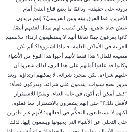
يرونه على حقيقته، ودائمًا ما يضع قناع التقيّ أمام
الآخرين، فما الفرق بينه وبين الفريسيِّ؟ إنهم يريدون
عيشَ حياةِ عاهرةٍ، ولكن يُنصب لهم تمثال لعفتهم أيضًا.
كانوا يعرفون جيدًا تمامًا أنهم لا يستطيعون ارتداء ملابسهم
الغريبة في الأماكن العامة، فلماذا اشتروها؟ ألم تكن
مضيعة للمال؟ هذا فقط لأنهم أحبوا هذا النوع من الأشياء
وكانوا قد علقوا آمالهم على هذا الزي، لذلك شعروا أن
عليهم شراءه. لكن بمجرد شرائه، لا يمكنهم ارتداؤه. وبعد
مرور بضع سنوات، يندمون على شرائه، ويدركون فجأة:
"كيف أمكن أن أكون في غاية الغباء، ومثيرًا للاشمئزاز
لأفعل ذلك؟" حتى إنهم يشعرون بالاشمئزاز مما فعلوه.
لكنهم لا يستطيعون التحكُّم في أفعالهم؛ لأنهم غير قادرين
على التخلي عن الأشياء التي يحبونها ويسعون إليها. لذلك
يتبنون الأساليب ذات الوجهين والخداع لإرضاء أنفسهم. إذا