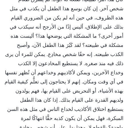
شخص آخر. إن كان بوسع هذا الطفل أن يكذب في مثل
هذه الظروف، في حين أنه لم يكن من الضروري القيام
بذلك على الإطلاق، أليس إذًا من الأرجح أنه سيكذب في
أمور أخرى؟ ما المشكلة التي يوضحها هذا؟ أليست هذه
مشكلة في طبيعته؟ لقد كَبُرَ هذا الطفل الآن، وأصبح
الكذب طبيعته. إنه حقًا شخص مخادِع. يمكن للمرء أن يرى
ذلك فيه منذ صغره. لا يستطيع المخادعون إلا الكذب
وخداع الآخرين، ويمكن لأكاذيبهم وخداعهم أن تُظهر نفسها
في أي وقت ومكان. إنهم لا يحتاجون إلى تعلُّم كيفية القيام
بهذه الأشياء، أو التحريض على القيام بها، فهم يولدون
ولديهم القدرة على القيام بذلك. إذا كان هذا الطفل
يستطيع اختلاق الأكاذيب لخداع الناس في مثل هذه السن
المبكرة، فهل يمكن أن يكون كذبه حقًّا انتهاكًا لمرة
واحدة؟ بالقطع لا. وهذا يدل على أنه شخص مخادع