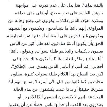
بالثقة تمامًا". هذا يدل على عدم قدرته على مواجهة
جوهره الفاسد على نحو صحيح، أو على مدى خداعه
ومكره. هؤلاء الناس دائمًا ما يكونون في وضع وحالة من
المراوغة. إنهم دائمًا ما يتسامحون ويتكيفون مع أنفسهم،
ويكونون غير قادرين على المعاناة أو دفع الثمن لممارسة
الحق بأن يكونوا أناسًا صادقين. لقد ظل كثير من الناس
يعظون بالكلمات والتعاليم طيلة سنوات، ويقولون دائمًا:
"أنا مخادع وماكر للغاية، غالبًا ما يكون هناك خداع في
أفعالي، كما أنني لا أعامل الناس بصدق على الإطلاق".
لكن بعد الصياح بهذا الكلام طيلة سنوات كثيرة، يظلون
مخادعين كما كانوا من قبل، لأن المرء لا يسمع منهم أبدًا
تشريحًا حقيقيًا أو ندمًا عندما يكشفون عن هذه الحالة
المخادعة. إنهم لا يكشفون أنفسهم أبدًا للآخرين أو
يعتذرون بعد الكذب أو خداع الناس، فضلًا عن أن يعقدوا