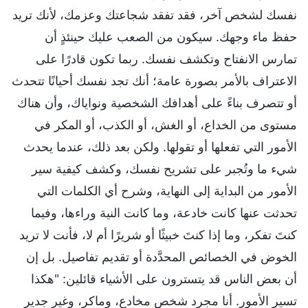
نفسك لشخص آخر، فقد تفقد شجاعتك وعزمك، لأنك تريد
حفظ ماء وجهك. سيكون من الصعب عليك حينئذٍ أن
تمارس الانفتاح وتكشف نفسك. ربما تكون قادرًا على
الاعتراف بالأمر بصورة عامة؛ أنك تجد نفسك أحيانًا تتحدث
أو تتصرف بناءً على أهدافك الشخصية ونواياك، وأن هناك
مستوى من الخداع، أو الغش، أو الكذب، أو المكر في
الأمور التي تفعلها أو تقولها. ولكن بعد ذلك، عندما يحدث
شيء ما وتُجبر على تشريح نفسك، وكشف كيفية سير
الأمور من البداية إلى النهاية، وشرح أي الكلمات التي
تحدثت عنها كانت خادعة، وما كانت النية وراءها، وفيما
كنتَ تفكر، وما إذا كنتَ خبيثًا أو شريرًا أم لا، فأنت لا تريد
الخوض في الخصائص المحدَّدة أو تقديم تفاصيل. بل إن
أن بعض الناس قد يتسترون على الأشياء قائلين: "هكذا
تسير الأمور. أنا مجرد شخص مخادع، وماكر، وغير جدير