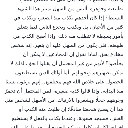
بطبيعته وجوهره. أليس من السهل تمييز هذا الشيء
البسيط؟ إذا كان أحدهم يكذب منذ الصغر، ويكذب في
كثير من الأحيان، بل ويكذب ويخدع الناس فيما يتعلق
بأمور بسيطة لا تتطلب منه ذلك، وإذا أصبح الكذب من
طبيعته، فلن يكون من السهل عليه أن يتغير. إنه شخص
مخادع بحق. لماذا نقول إن المخادعين لا يمكن أن
يخلُصوا؟ لأنهم من غير المحتمل أن يقبلوا الحق، لذلك لا
يمكن تطهيرهم وتحويلهم. أما أولئك الذين يستطيعون
الحصول على خلاص الله فهم مختلفون. إنهم بريئون نسبيًا
منذ البداية، وإذا قالوا كذبة صغيرة، فمن المحتمل أن تحمرّ
وجوههم خجلًا ويشعروا بالارتباك. من الأسهل لشخص مثل
هذا أن يصبح شخصًا صادقًا: إن طلبتَ منه الكذب أو
الغش، فسيجد صعوبة. وعندما يكذب بالفعل لا يستطيع
إخراج الكلمات كلها، ويمكن للجميع أن يفهموا على الفور.