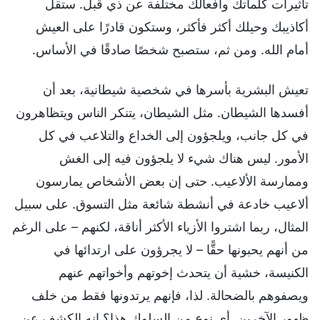
تأثيرات كلماتك وأفعالك مختلفة عن ذي قبل. ستقل
أكاذيبك وحيلك أكثر فأكثر، وستكون قادرًا على العيش
أمام الله. ومن ثم، ستصبح شخصًا صادقًا في الأساس.
تعيش البشرية بأسرها في شخصية شيطانية، بعد أن
أفسدها الشيطان. مثل الشيطان، يتنكر الناس ويتظاهرون
في كل جانب، ويلجؤون إلى الخداع والتلاعب في كل
الأمور. ليس هناك شيء لا يلجؤون فيه إلى الغش
وممارسة الألاعيب. حتى إن بعض الأشخاص يمارسون
ألاعيب خادعة في أنشطة شائعة مثل التسوق. على سبيل
المثال، ربما اشتروا الأزياء الأكثر أناقة، لكنهم – على الرغم
من أنهم يحبونها حقًّا – لا يجرؤون على ارتدائها في
الكنيسة، خشية أن يتحدث إخوتهم وأخواتهم عنهم
ويصفوهم بالضحالة. لذا، فإنهم يرتدونها فقط من خلف
ظهور الآخرين. أي نوع من السلوك هذا؟ إنه الكشف عن