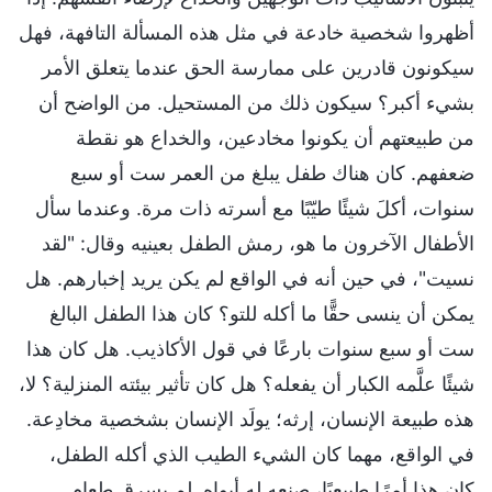
أظهروا شخصية خادعة في مثل هذه المسألة التافهة، فهل
سيكونون قادرين على ممارسة الحق عندما يتعلق الأمر
بشيء أكبر؟ سيكون ذلك من المستحيل. من الواضح أن
من طبيعتهم أن يكونوا مخادعين، والخداع هو نقطة
ضعفهم. كان هناك طفل يبلغ من العمر ست أو سبع
سنوات، أكلَ شيئًا طيّبًا مع أسرته ذات مرة. وعندما سأل
الأطفال الآخرون ما هو، رمش الطفل بعينيه وقال: "لقد
نسيت"، في حين أنه في الواقع لم يكن يريد إخبارهم. هل
يمكن أن ينسى حقًّا ما أكله للتو؟ كان هذا الطفل البالغ
ست أو سبع سنوات بارعًا في قول الأكاذيب. هل كان هذا
شيئًا علَّمه الكبار أن يفعله؟ هل كان تأثير بيئته المنزلية؟ لا،
هذه طبيعة الإنسان، إرثه؛ يولَد الإنسان بشخصية مخادِعة.
في الواقع، مهما كان الشيء الطيب الذي أكله الطفل،
كان هذا أمرًا طبيعيًا، صنعه له أبواه. لم يسرق طعام