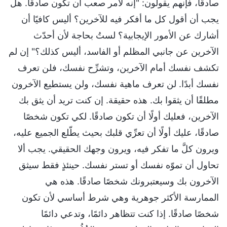
صادقًا، فإنهم يقولون: "إنه لأمر صعب أن تكون صادقًا. هل
يجب أن أقول كل ما أفكر فيه للآخرين؟ أليس كافيًا أن
أشارك عن الأمور الإيجابية؟ لستُ بحاجة لأن أحدّث
الآخرين عن جانبي المظلم أو الفاسد، أليس كذلك؟" إن لم
تكشف نفسك أمام الآخرين، وتشرِّح نفسك، فلن تعرف
نفسك أبدًا. لن تعرف ماهية نفسك، ولن يستطيع الآخرون
مطلقًا أن يثقوا بك. هذه حقيقة. إن كنت تريد أن يثق بك
الآخرين، فعليك أولًا أن تكون صادقًا. لكي تكون شخصًا
صادقًا، عليك أولًا أن تعرِّي قلبك بحيث يطّلع الجميع عليه،
ويرون كلَّ ما تفكر فيه، ويرون وجهك الحقيقي. يجب ألا
تحاول أن تموّه نفسك أو تستر نفسك. حينئذٍ فقط سيثق
الآخرون بك وسيعتبرونك شخصًا صادقًا. هذه هي
الممارسة الأكثر جوهرية وهي شرط أساسي لأن تكون
شخصًا صادقًا. إذا كنت تتظاهر دائمًا، وتدعي دائمًا