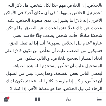
بالخلاص. إن الخلاص مهم جدًا لكل شخص. هل ذَكَرَ الله
"عدم نيل الخلاص بسهولة" في أي مكان آخر؟ في الأماكن
الأخرى، إنه نادرًا ما يشير إلى مدى صعوبة الخلاص، لكنه
يتحدث عن ذلك فعلًا عندما يتحدث عن الصدق. ما لم تكن
شخصًا صادقًا، فأنت شخص يصعب جدًّا خلاصه. تعني
عبارة "عدم نيل الخلاص بسهولة" أنك إذا لم تقبل الحق،
فسيكون من الصعب عليك أن تخلُص. لن تكون قادرًا على
اتخاذ المسار الصحيح للخلاص، وبالتالي سيكون من
المستحيل عليك أن تخلُص. يستخدِم الله هذه الصياغة
ليعطي الناس بعض الفسحة. وهذا يعني: ليس من السهل
أن تخلُص، ولكن إذا مارستَ كلام الله، فعندئذ يكون لديك
الرجاء في نيل الخلاص. هذا هو معناها الآخر. إذا كنتَ لا
تمارِس وفقًا لكلام الله، ولا تشرِّح أسرارك وتحدياتك أبدًا،
ولا تنفتح أبدًا في شركة مع الآخرين، ولا تشارك ولا تحلِّل