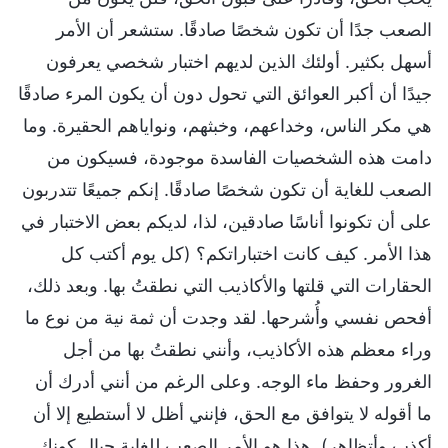
الصعب جدًا أن تكون شخصًا صادقًا. ستشعر أن الأمر
أسهل بكثير. أولئك الذين لديهم اختبار شخصي يعرفون
جيدًا أن أكبر العوائق التي تحول دون أن يكون المرء صادقًا
هي مكر الناس، وخداعهم، وخبثهم، ونواياهم الحقيرة. وما
دامت هذه الشخصيات الفاسدة موجودة، فسيكون من
الصعب للغاية أن تكون شخصًا صادقًا. إنكم جميعًا تتدربون
على أن تكونوا أناسًا صادقين، لذا، لديكم بعض الاختبار في
هذا الأمر. كيف كانت اختباراتكم؟ (كل يوم أكتب كل
الحقارات التي قلتها والأكاذيب التي نطقتُ بها. وبعد ذلك،
أفحص نفسي وأُشرحها. لقد وجدت أن ثمة نية من نوع ما
وراء معظم هذه الأكاذيب، وأنني نطقتُ بها من أجل
الغرور وحفظ ماء الوجه. وعلى الرغم من أنني أدرك أن
ما أقوله لا يتوافق مع الحق، فإنني أظل لا أستطيع إلا أن
أكذب وأتظاهر). هذا هو الأمر الصعب للغاية حيال كونك