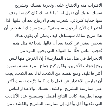
الاقتراب منه والانفتاح عليه، وتعرية نفسك، وتشريح
نفسك. عليك أن تقول له: "ما قلته لك كان كذبة، الهدف
منها حماية كبريائي. شعرت بعدم الارتياح بعد أن قلتها، لذا،
أعتذر لك الآن. أرجوك سامحني". سيشعر ذلك الشخص أن
هذا مريح تمامًا. سيتساءل كيف يمكن أن يكون هناك
شخص يعتذر عن كذبة بعد أن قالها. شجاعة مثل هذه
تُعجب الناس حقًّا. ما الفوائد التي يجنيها المرء من
الانخراط في مثل هذه الممارسة؟ إنَّ الغرض منها ليس
ربح إعجاب الآخرين، ولكن كبح جماح المرء نفسه بصورة
أكثر فاعلية، ومنع نفسه من الكذب. لذا، بعد الكذب، يجب
أن تمارس الاعتذار عن فعل ذلك. كلما درَّبت نفسك أكثر
على ممارسة التشريح، وكشف نفسك، والاعتذار للناس
بهذه الطريقة، كانت النتائج أفضل؛ وسيصبح عدد الأكاذيب
التي تكذبها أقل وأقل. إن ممارسة التشريح والكشف من