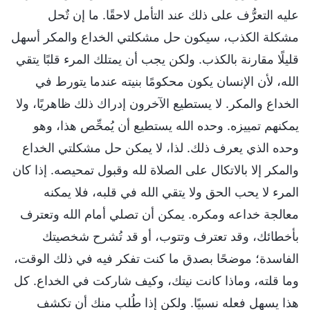
عليه التعرُّف على ذلك عند التأمل لاحقًا. ما إن تٌحل
مشكلة الكذب، سيكون حل مشكلتي الخداع والمكر أسهل
قليلًا مقارنة بالكذب. ولكن يجب أن يمتلك المرء قلبًا يتقي
الله، لأن الإنسان يكون محكومًا بنيته عندما يتورط في
الخداع والمكر. لا يستطيع الآخرون إدراك ذلك ظاهريًا، ولا
يمكنهم تمييزه. وحده الله يستطيع أن يُمحِّص هذا، وهو
وحده الذي يعرف ذلك. لذا، لا يمكن حل مشكلتي الخداع
والمكر إلا بالاتكال على الصلاة لله وقبول تمحيصه. إذا كان
المرء لا يحب الحق ولا يتقي الله في قلبه، فلا يمكنه
معالجة خداعه ومكره. يمكن أن تصلي أمام الله وتعترف
بأخطائك، وقد تعترف وتتوب، أو قد تُشرح شخصيتك
الفاسدة؛ موضحًا بصدق ما كنت تفكر فيه في ذلك الوقت،
وما قلته، وماذا كانت نيتك، وكيف شاركت في الخداع. كل
هذا يسهل فعله نسبيًا. ولكن إذا طُلب منك أن تكشف