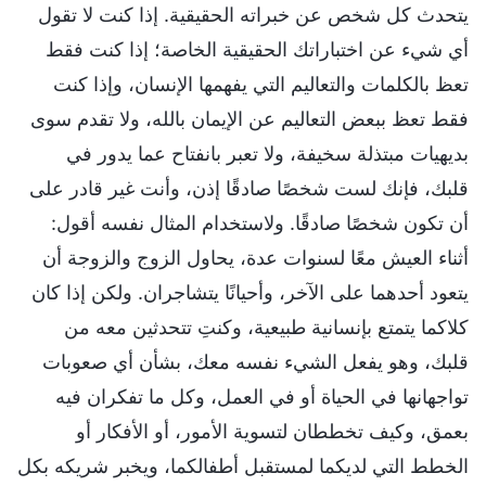
يتحدث كل شخص عن خبراته الحقيقية. إذا كنت لا تقول
أي شيء عن اختباراتك الحقيقية الخاصة؛ إذا كنت فقط
تعظ بالكلمات والتعاليم التي يفهمها الإنسان، وإذا كنت
فقط تعظ ببعض التعاليم عن الإيمان بالله، ولا تقدم سوى
بديهيات مبتذلة سخيفة، ولا تعبر بانفتاح عما يدور في
قلبك، فإنك لست شخصًا صادقًا إذن، وأنت غير قادر على
أن تكون شخصًا صادقًا. ولاستخدام المثال نفسه أقول:
أثناء العيش معًا لسنوات عدة، يحاول الزوج والزوجة أن
يتعود أحدهما على الآخر، وأحيانًا يتشاجران. ولكن إذا كان
كلاكما يتمتع بإنسانية طبيعية، وكنتِ تتحدثين معه من
قلبك، وهو يفعل الشيء نفسه معك، بشأن أي صعوبات
تواجهانها في الحياة أو في العمل، وكل ما تفكران فيه
بعمق، وكيف تخططان لتسوية الأمور، أو الأفكار أو
الخطط التي لديكما لمستقبل أطفالكما، ويخبر شريكه بكل