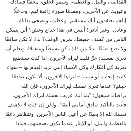
القداسة، والنبل، والعظمة، وسمو الخُلُق، مخفيًا فسادك
وعيوبك عن الآخرين، ومقدمًا صورة زائفة لهم، وجاعلًا
إياهم يعتقدون أنك مستقيم، وعظيم، وتضحي بذاتك،
وعادل، وغير أناني؛ أليس في هذا خداع وغش؟ ألن يتمكن
الناس من كشف حقيقتك بمرور الوقت؟ لذا، لا تكن منافقًا
ولا تضع قناعًا. بدلًا من ذلك، كن بسيطًا ومنفتحًا، وتعلم أن
تعري نفسك؛ عرِّ قلبك ليراه الآخرون. إذا كنت تستطيع
تعرية كل أفكارك وكل الأشياء التي تريد القيام بها – سواء
كانت إيجابية أو سلبية – ليراها الآخرون، ألا تكون صادقًا
حينئذٍ؟ عندما تعري نفسك ليراك الآخرون، فإن الله
يراقبك. سيقول: "بما أنك عريت نفسك ليراك الآخرون،
فأنت بالتأكيد صادق أمامي أيضًا". ولكن إن كنت لا تكشف
نفسك لله إلا بعيدًا عن أعين الناس الآخرين، وتتظاهر دائمًا
بالعظمة والنبل، أو الإيثار عندما تكون بصحبتهم، فماذا