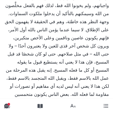
واجباتهم، ولم يخونوا الله قط، لذلك فهم بالفعل مخلَّصون
من الله وسيمكنهم بالتأكيد أن يدخلوا ملكوت السماوات.
وجهة النظر هذه خاطئة، وهم في الحقيقة لا يفهمون الحق
على الإطلاق. لا سيما عندما يؤمن الناس بالله أول الأمر،
فإنهم يكونون عاصين وناقمين وعلى الأخص متكبرين،
ويرون كل شخص آخر قذى للعين ولا يعتبرون أحدًا – ولا
حتى الله – في مثل صلاحهم. حتى لو كان شخصًا قد قبل
المسيح، فإن هذا لا يعني أنه يستطيع قبول ما يقوله
المسيح أو كل ما فعله المسيح. إنه يقبل هذه المرحلة من
عمل الله بالاسم فقط، ويقبل الله المتجسد بالاسم فقط،
لكن هذا لا يعني أنه ليس لديه أي مفاهيم أو تصورات أو
مقاومة لما فعله الله. بعض الناس يكونون متحمسين
ومبتهجين عندما يرون المسيح، ويشعرون بالتبجيل في
قلوبهم وأنهم لم يعيشوا عبثًا. رغم ذلك، ولأنهم ليس لديهم