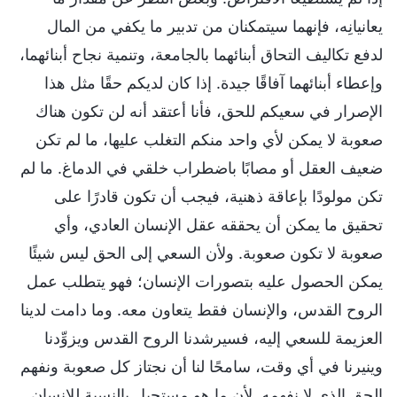
يعانيانِه، فإنهما سيتمكنان من تدبير ما يكفي من المال
لدفع تكاليف التحاق أبنائهما بالجامعة، وتنمية نجاح أبنائهما،
وإعطاء أبنائهما آفاقًا جيدة. إذا كان لديكم حقًا مثل هذا
الإصرار في سعيكم للحق، فأنا أعتقد أنه لن تكون هناك
صعوبة لا يمكن لأي واحد منكم التغلب عليها، ما لم تكن
ضعيف العقل أو مصابًا باضطراب خلقي في الدماغ. ما لم
تكن مولودًا بإعاقة ذهنية، فيجب أن تكون قادرًا على
تحقيق ما يمكن أن يحققه عقل الإنسان العادي، وأي
صعوبة لا تكون صعوبة. ولأن السعي إلى الحق ليس شيئًا
يمكن الحصول عليه بتصورات الإنسان؛ فهو يتطلب عمل
الروح القدس، والإنسان فقط يتعاون معه. وما دامت لدينا
العزيمة للسعي إليه، فسيرشدنا الروح القدس ويزوِّدنا
وينيرنا في أي وقت، سامحًا لنا أن نجتاز كل صعوبة ونفهم
الحق الذي لا نفهمه. لأن ما هو مستحيل بالنسبة للإنسان