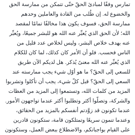
تمارس وفقًا لمبادئ الحقّ حتّى تتمكن من ممارسة الحق
والخضوع له. إن طُلب من القادة والعاملين وحدهم
ممارسة الحق، فسوف يكون هذا مخالفًا تمامًا لمقصد
الله؛ لأن الحق الذي يُعبِّر عنه الله هو للبشر جميعًا، ويُعبِّر
عنه بهدف خلاص البشر، وليس لخلاص عدد قليل من
الناس فحسب. فلو أن الأمر كان كذلك، لما كان للكلام
الذي يُعبِّر عنه الله معنىً يُذكر. هل لديكم الآن طريق
للسعي إلى الحقّ؟ ما هو أوّل شيء يجب ممارسته عند
السعي إلى الحقّ؟ قبل كلّ شيء، يجب أن تأكلوا وتشربوا
المزيد من كلمات الله، وتستمعوا إلى المزيد من العظات
والشركة، وتصلّوا أكثر وتطلبوا أكثر عندما تواجهون الأمور.
عندما تكونون قد زوَّدتم أنفسكم بالمزيد من الحقائق،
وعندما تنمون سريعًا وتمتلكون قامة، ستكونون قادرين
على القيام بواجباتكم، والاضطلاع ببعض العمل، وستكونون