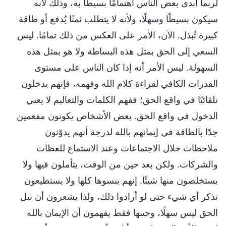
لربما أبدى بعض الناس اهتمامًا بسيطًا به، وذلك لأنه
سيكون بسيطًا وسهلًا، ولأنه لا يتطلب ثمنًا يُدفع أو طاقة
كبيرة تُبذل. الآن، الأمر على العكس من ذلك تمامًا. ليس
السعي إلى الحق بمثل هذه البساطة ولا هو بمثل هذه
السهولة. ليس الأمر أنه إذا كان الناس على مستوى
القدرات الكافي لقراءة كلام الله وفهمه، فإنهم يدخلون
تلقائيًا في واقع الحق؛ ففهم الكلمات والتعاليم لا يعني
الدخول في واقع الحق. بعض الأشخاص يكونون مفعمين
جدًا بالطاقة في إيمانهم بالله لدرجة أنهم يدوّنون
ملاحظات خلال الاجتماعات وعند الاستماع للعظات
والشركات. ولكن بعد حين من الوقت، يتأملون فيها ولا
يستخلصون منها شيئًا. إنهم ينسوها كلها ولا يستطيعون
تذكر أي شيء حتى لو أرادوا ذلك، ولذا يشعرون أن نيل
الحق ليس سهلًا، وحينها فقط يفهمون أن الإيمان بالله