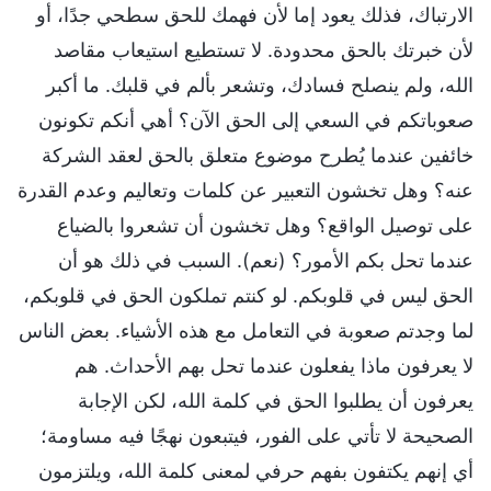
الارتباك، فذلك يعود إما لأن فهمك للحق سطحي جدًا، أو
لأن خبرتك بالحق محدودة. لا تستطيع استيعاب مقاصد
الله، ولم ينصلح فسادك، وتشعر بألم في قلبك. ما أكبر
صعوباتكم في السعي إلى الحق الآن؟ أهي أنكم تكونون
خائفين عندما يُطرح موضوع متعلق بالحق لعقد الشركة
عنه؟ وهل تخشون التعبير عن كلمات وتعاليم وعدم القدرة
على توصيل الواقع؟ وهل تخشون أن تشعروا بالضياع
عندما تحل بكم الأمور؟ (نعم). السبب في ذلك هو أن
الحق ليس في قلوبكم. لو كنتم تملكون الحق في قلوبكم،
لما وجدتم صعوبة في التعامل مع هذه الأشياء. بعض الناس
لا يعرفون ماذا يفعلون عندما تحل بهم الأحداث. هم
يعرفون أن يطلبوا الحق في كلمة الله، لكن الإجابة
الصحيحة لا تأتي على الفور، فيتبعون نهجًا فيه مساومة؛
أي إنهم يكتفون بفهم حرفي لمعنى كلمة الله، ويلتزمون