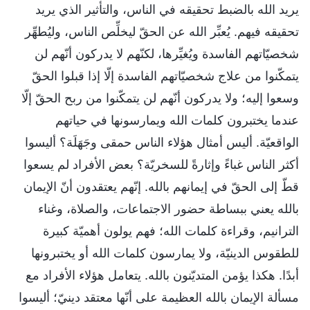
يريد الله بالضبط تحقيقه في الناس، والتأثير الذي يريد
تحقيقه فيهم. يُعبِّر الله عن الحقّ ليخلِّص الناس، وليُطهِّر
شخصيّاتهم الفاسدة ويُغيِّرها، لكنّهم لا يدركون أنّهم لن
يتمكّنوا من علاج شخصيّاتهم الفاسدة إلّا إذا قبلوا الحقّ
وسعوا إليه؛ ولا يدركون أنّهم لن يتمكّنوا من ربح الحقّ إلّا
عندما يختبرون كلمات الله ويمارسونها في حياتهم
الواقعيّة. أليس أمثال هؤلاء الناس حمقى وجَهَلَة؟ أليسوا
أكثر الناس غباءً وإثارةً للسخريّة؟ بعض الأفراد لم يسعوا
قطّ إلى الحقّ في إيمانهم بالله. إنّهم يعتقدون أنّ الإيمان
بالله يعني ببساطة حضور الاجتماعات، والصلاة، وغناء
الترانيم، وقراءة كلمات الله؛ فهم يولون أهميّة كبيرة
للطقوس الدينيّة، ولا يمارسون كلمات الله أو يختبرونها
أبدًا. هكذا يؤمن المتديّنون بالله. يتعامل هؤلاء الأفراد مع
مسألة الإيمان بالله العظيمة على أنّها معتقد دينيّ؛ أليسوا