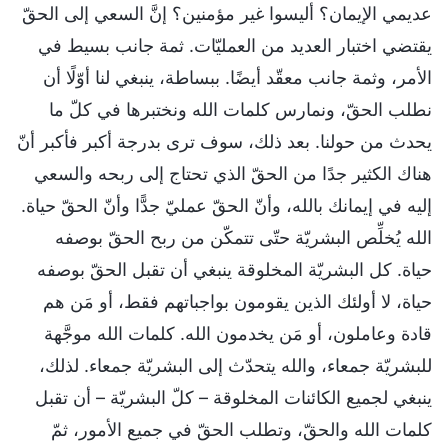
عديمي الإيمان؟ أليسوا غير مؤمنين؟ إنَّ السعي إلى الحقّ
يقتضي اختبار العديد من العمليّات. ثمة جانب بسيط في
الأمر، وثمة جانب معقّد أيضًا. ببساطة، ينبغي لنا أوّلًا أن
نطلب الحقّ، ونمارس كلمات الله ونختبرها في كلّ ما
يحدث من حولنا. بعد ذلك، سوف ترى بدرجة أكبر فأكبر أنّ
هناك الكثير جدًا من الحقّ الذي تحتاج إلى ربحه والسعي
إليه في إيمانك بالله، وأنّ الحقّ عمليّ جدًّا وأنّ الحقّ حياة.
الله يُخلِّص البشريّة حتّى تتمكّن من ربح الحقّ بوصفه
حياة. كل البشريّة المخلوقة ينبغي أن تقبل الحقّ بوصفه
حياة، لا أولئك الذين يقومون بواجباتهم فقط، أو مَن هم
قادة وعاملون، أو مَن يخدمون الله. كلمات الله موجَّهة
للبشريّة جمعاء، والله يتحدّث إلى البشريّة جمعاء. لذلك،
ينبغي لجميع الكائنات المخلوقة – كلّ البشريّة – أن تقبل
كلمات الله والحقّ، وتطلب الحقّ في جميع الأمور، ثمّ