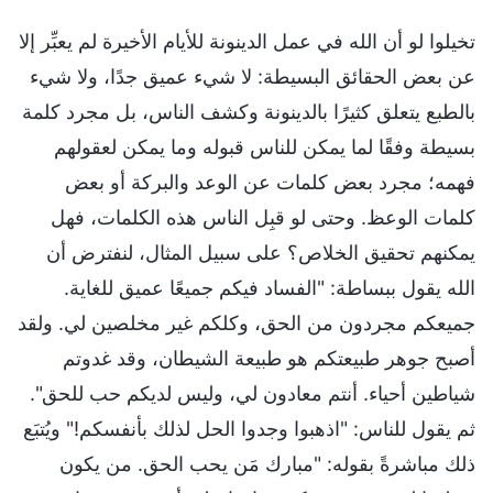
تخيلوا لو أن الله في عمل الدينونة للأيام الأخيرة لم يعبِّر إلا
عن بعض الحقائق البسيطة: لا شيء عميق جدًا، ولا شيء
بالطبع يتعلق كثيرًا بالدينونة وكشف الناس، بل مجرد كلمة
بسيطة وفقًا لما يمكن للناس قبوله وما يمكن لعقولهم
فهمه؛ مجرد بعض كلمات عن الوعد والبركة أو بعض
كلمات الوعظ. وحتى لو قبِل الناس هذه الكلمات، فهل
يمكنهم تحقيق الخلاص؟ على سبيل المثال، لنفترض أن
الله يقول ببساطة: "الفساد فيكم جميعًا عميق للغاية.
جميعكم مجردون من الحق، وكلكم غير مخلصين لي. ولقد
أصبح جوهر طبيعتكم هو طبيعة الشيطان، وقد غدوتم
شياطين أحياء. أنتم معادون لي، وليس لديكم حب للحق".
ثم يقول للناس: "اذهبوا وجدوا الحل لذلك بأنفسكم!" ويُتبَع
ذلك مباشرةً بقوله: "مبارك مَن يحب الحق. من يكون