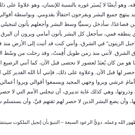
ه، وهو أيضًا لا يُسبَر غوره بالنسبة للإنسان، وهو علاوةً على ذل
د يبتهج جميع البشر ويفرحون احتفالًا بقدومي. وبواسطة أقوا
 فصاعدًا، سأدخل رسميًّا وسط البشر وأجعلهم يأتون لتبجيلي.
لذي ينطقه فمي، سأجعل كل البشر يأتون أمامي ويرون أن البر
جبل الزيتون" في الشرق، وأنني كنت قد أتيت إلى الأرض منذ فت
رق الشرق. لأنني منذ زمن طويل أُقِمتُ، وقد رحلت من وسْط ا
ا هو من كان يُعبَدُ لعصور لا تحصى قبل الآن، كما أنني الرضيع ا
حصر لها قبل الآن. وعلاوة على ذلك، فإنني أنا الله القدير كلي
ُ أمامَ عرشي ويروا وجهي المجيد ويسمعوا أقوالي ويروا أعما
ي وذروتها، وهي كذلك غاية تدبيري، أن تبجلني الأمم التي لا حصر
ها، وأن يضع البشر الذين لا حصر لهم ثقتهم فيَّ، وأن يستسلم ش