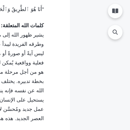
"أَنَا هُوَ ٱلطَّرِيقُ وَٱلْحَق
كلمات الله المتعلقة:
يشير ظهور الله إلى م
وطرقه الفريدة ليبدأ 
ليس آيةً أو صورةً أو م
فعلية وواقعية يُمكن ل
هو من أجل مرحلة من 
بخطة تدبيره. يختلف ه
الله عن نفسه فإنه ي
يستحيل على الإنسان تخ
عمل جديد ومُحسَّن ل
العصر الجديد. هذه هي