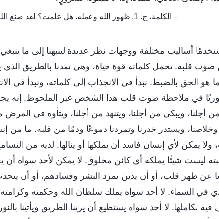
– الكلمة، ج. 1. ظهور الله وعمله. هل علمت؟ لقد صنع الله أمرًا عظيمًا بين الناس
تخدمًا أساليب مختلفة ووجهات نظر عديدة لينبهنا إلى ما ينبغي
 صوت قلبه. تحمل كلماته قوة حياة، وهي تمدنا بالطريق الذي 
 هو الحق بالضبط. نبدأ في الانجذاب إلى كلماته، ونبدأ في الانتب
عوريًا في ملاحظة صوت قلب هذا الشخص غير الملحوظ. إنه يجهد
ن أجلنا، ويبكي من أجلنا، ويتنهد من أجلنا، ويتأوه في المرض م
 وخلاصنا، ويستدر خدرنا وتمردنا دموعًا ودمًا من قلبه. ما من إ
ولا يمكن لأي إنسان فاسد أن يملكها أو ينالها. لديه من التسامح
ه ليست شيئًا يملكه أي كائن مخلوق. لا يمكن لأحد سواه أن يع
 عن ظهر قلب، أو أن يدين تمرد البشر وفسادهم، أو أن يتحدث إ
لذي في السماء. لا أحد سواه يملك سلطان الله وحكمته وكرامته
فيه بكاملها. لا أحد سواه يستطيع أن يرينا الطريق ويأتينا بالنور