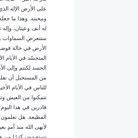
على الأرض الإله الذي
ومحبته. وهذا ما جعله 
له أنف وعينان، وإله 
ستتعرض السماوات وا
الأرض في حالة فوضى،
المتجسّد في الأيام ال
الجسد لكنتم وإلى الأب
من المستحيل أن تفلت
للناس في الأيام الأخي
تتمكنوا من العيش وتت
قادرين في هذا اليوم
الفظيعة. هل تعلمون؟ 
لأنهى الله منذ أمدٍ ب
تستفيدون كثيرًا من هذا