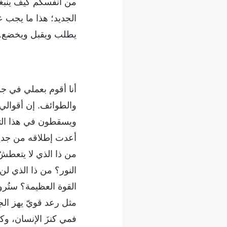
من أنفسكم كيف ينبغ
الجديد؛ هذا ما يجب ع
يطلب ويقبل ويخضع.
أنا أقوم بعملي في جم
والطوائف. إن أقوالي
ويسقطون في هذا التي
أعدت إطلاقه من جديد 
من ذا الذي لا يتعطشُ
النور؟ من ذا الذي لن
القوة العظيمة؟ ستُر
مثل رعد قويّ يهز الج
فمي كنزَ الإنسان، و