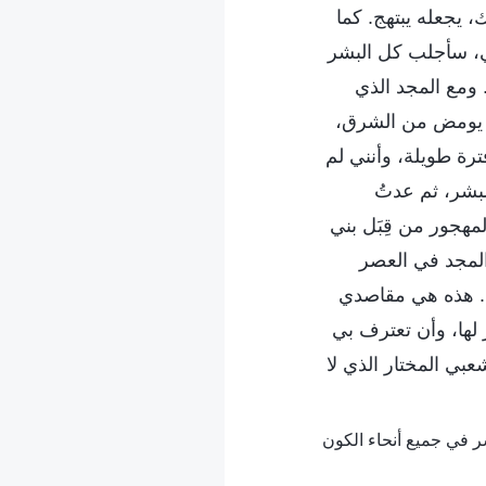
ك، يجعله يبتهج. كما
لي، سأجلب كل البشر
 ومع المجد الذي
ق يومض من الشرق،
رة طويلة، وأنني لم
لبشر، ثم عدتُ
لمهجور من قِبَل بني
 المجد في العصر
لي. هذه هي مقاصدي
 لها، وأن تعترف بي
عبي المختار الذي لا