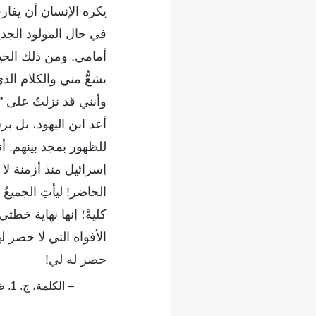
يكره الإنسان أن يفارق
في حال المولود الجدي
أمامي. ومن ذلك الحين
يشعُّ مني والكلام ا
وأنني قد نزلتُ على "
أعد ابن اليهود، بل ب
للظهور بمجد بينهم. أن
إسرائيل منذ أزمنة لا 
الحاضر! ليأتِ الجميع
كليةً؛ إنها نهاية خطت
الأفواه التي لا حصر ل
حصر له لي!
– الكلمة، ج. 1. ظهور الله وعمله. دويُّ الرعود السبعة – التنبؤ بأن إنجيل الملكوت سينتشر في جميع أنحاء الكون