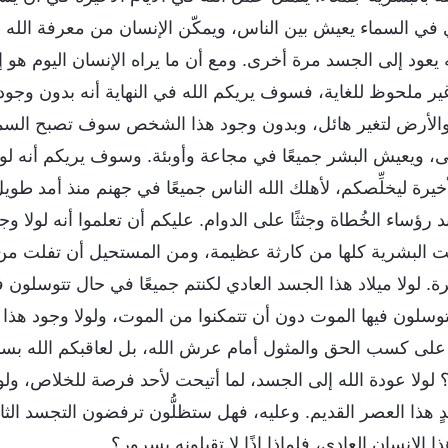
 في السماء يعيش بين الناس، ويمكّن الإنسان من معرفة الله و
يعود إلى الجسد مرة أخرى. ومع أن ما يراه الإنسان اليوم هو إل
غير ملحوظ للغاية، فسوف يريكم الله في النهاية أنه بدون وج
لأرض لتغير هائل، وبدون وجود هذا الشخص سوف تصبح السما
 ويعيش البشر جميعًا في مجاعة وأوبئة. وسوف يريكم أنه لول
أخيرة ليخلِّصكم، لأهلك الله الناس جميعًا في جهنم منذ أمد طويل
د رؤساء الخُطاة وجثثًا على الدوام. عليكم أن تعلموا أنه لولا و
 البشرية كلها من كارثة عظيمة، ومن المستحيل أن تفلت من 
رة. لولا ميلاد هذا الجسد العادي لكنتم جميعًا في حال تتوسلون ف
وسلون فيها الموت دون أن تتمكنوا من الموت، ولولا وجود هذا 
 على كسب الحق والمثول أمام عرش الله، بل لعاقبكم الله بس
لولا عودة الله إلى الجسد، لما أتيحت لأحد فرصة للخلاص، ول
عيدٍ هذا العصر القديم. وعليه، فهل ستظلُّون ترفضون التجسد الثا
 الإنسان العادي، فلماذا إذًا لا تقبلونه بسرورٍ؟