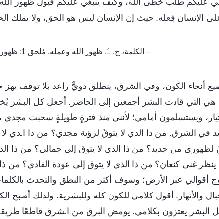
ي عليكم طلب خطى الله، وكيف ينبغي عليكم قبول ظهور الله 
لى الإنسان فِعله. حيث إن الإنسان ليس هو الحق، ولا يملك ا
– الكلمة، ج. 1. ظهور الله وعمله. مُلحق 1: ظهور الله استهل عصرًا جديدًا
يع أنحاء الكون، وفي الشرق، ينطلق دويٌّ راعد بلا توقف يهز ج
 هي التي قادت البشر أجمعين إلى الحاضر. أجعل كل البشر يُخض
ار، ويستسلمون أمامي؛ لأنني منذ فترةٍ طويلةٍ سحبت مجدي 
في الشرق. من ذا الذي لا يتوقُ لرؤية مجدي؟ من ذا الذي لا 
 لظهوري من جديد؟ من ذا الذي لا يتوق إلى جمالي؟ من ذا الذ
 ينظر غنى كنعان؟ من ذا الذي لا يتوق إلى عودة الفادي؟ من ذا 
وج أقوالي عبر الأرض؛ وسوف أكثر من النطق والتحدث بالكلما
بال والأنهار. أقول كلامي للكون كله وللبشرية. ولذلك أصبح ال
كل البشر يعتزون بكلامي. يومض البرق من الشرق قاطعًا طريقه