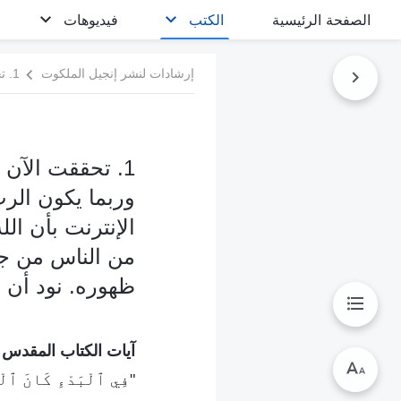
الصفحة الرئيسية
الكتب
فيديوهات
إرشادات لنشر إنجيل الملكوت
1. تحققت الآن 
وربما يكون الرب 
الإنترنت بأن الل
من الناس من جمي
ظهوره. نود أن ن
آيات الكتاب المقدس ل
"فِي ٱلْبَدْءِ كَانَ ٱلْ