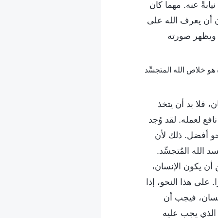
يابةً عنه. مهما كان
ان أن يعرف الله على
 ويظهر صورته
، فلا بد أن يتخذ
فع لعمله. لقد وُجد
و أفضل. ذلك لأن
الله المُتجسِّد.
 أن يكون الإنسان،
على هذا النحو، إذا
إنسان، فيجب أن
 الذي يجب عليه