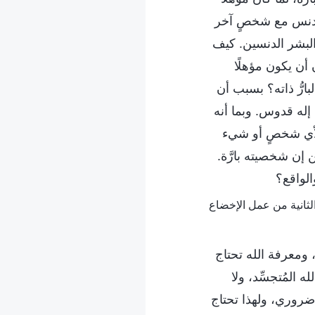
الدنس مع شخصٍ آخر
 البشر الدنسين. كيف
أن يكون مؤهلًا
لبارُّ ذاته؟ بسبب أن
إله قدوس. وبما أنه
 لأي شخصٍ أو شيء
 إن شخصيته بارَّة.
لواقع؟
ومعرفة الله تحتاج
 المُتجسِّد، ولا
 ضروري، ولهذا تحتاج