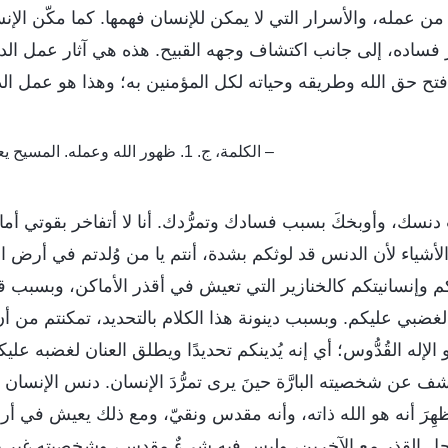
من عمله، والأسرار التي لا يمكن للإنسان فهمها. كما مكّن الإ
فساده، إلى جانب اكتشاف وجهه القبيح. هذه هي آثار عمل الدين
 فتح حق الله وطريقه وحياته لكل المؤمنين به؛ وهذا هو عمل الد
– الكلمة، ج. 1. ظهور الله وعمله. المسيح يعمل عمل الدينونة بالحق
ب دنسك، وأوبخكَ بسبب فسادك وتمرُّدك. أنا لا أتفاخر بقوتي أم
 الأشياء لأن الدنس قد لوثكم بشدة، أنتم يا من وُلدتم في أرض 
م وإنسانيتكم كالخنازير التي تعيش في أقذر الأماكن، وبسبب 
لغضبي عليكم. وبسبب دينونة هذا الكلام بالتحديد، تمكنتم من أن
ه هو الإله القُدُّوس؛ أي إنه يُدينكم تحديدًا ويطلق العنان لغضبه 
ا يكشف عن شخصيته البارَّة حينَ يرى تمرُّدَ الإنسان. دنس الإن
ُظهِرَ أنه هو الله ذاته، وأنه مقدس ونقيّ، ومع ذلك يعيش في أ
القذر مع الآخرين، وليس فيه شيءٌ مقدس، وشخصيته غير بارَّة