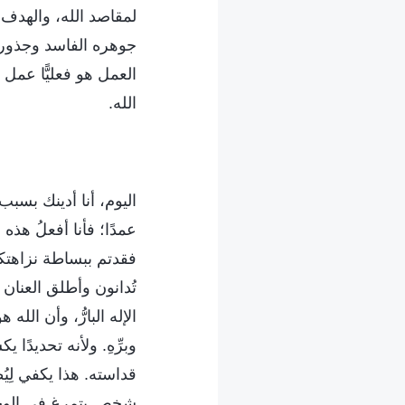
لمقاصد الله، والهدف 
جوهره الفاسد وجذور 
العمل هو فعليًّا عمل
الله.
اليوم، أنا أدينك بسب
عمدًا؛ فأنا أفعلُ هذه
فقدتم ببساطة نزاهتك
تُدانون وأطلق العنان 
الإله البارُّ، وأن الل
وبرِّهِ. ولأنه تحديدً
قداسته. هذا يكفي لِي
شخص يتمرغ في الوحل 