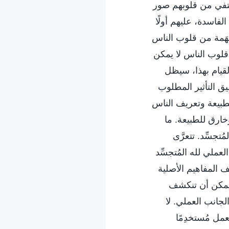
ختفي من قلوبهم صور
لفاسدة، عليهم أولًا
بهَمة من قلوب الناس
قلوب الناس لا يمكن
قيام بهذا، سيظل
يق التأثير المطلوب
لطبيعة وتعريف الناس
وخارق للطبيعة. ما
تجسِّد. تتعرَّى
لعملي لله المُتجسِّد
ف المفاهيم الأصلية
لا يمكن أن تنكشف
لجانب العملي. لا
مل مُستخدِمًا