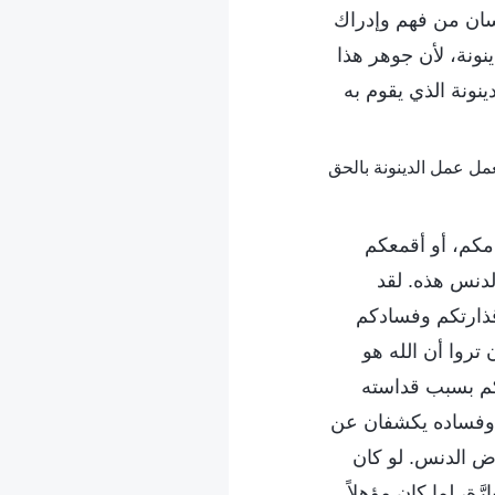
نسان من فهم وإدراك
ونة، لأن جوهر هذا
ينونة الذي يقوم به
امكم، أو أقمعكم
الدنس هذه. لقد
قذارتكم وفسادكم
 تروا أن الله هو
عليكم بسبب قداسته
سان وفساده يكشفان عن
رض الدنس. لو كان
، لما كان مؤهلاً