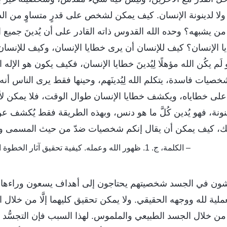
، ولا لدينونة الإنسان. كيف يمكن لشخص على قدرٍ متساوٍ من 
نَ من يشبهه؟ وحده الله القدوس ذاته القادر على أن يُدينَ جميع
يا الإنسان؟ كيف للإنسان أن يرى خطايا الإنسان، وكيف للإنسان 
و لَم يكُن الله مؤهلًا لِيُدينَ خطايا الإنسان، فكيف يكون هو الإله ا
ات فاسدة، يتكلم الله لِيُدينَهم، وحينها فقط يرى الناس أنه 
خه على خطاياه، ويكشف خطايا الإنسان طوال الوقت، فلا يمكن
ينونة، فهو يُدين كُلَّ ما هو دنس، وبهذه الطريقة فقط يُكشف عن
ذلك، كيف يمكن أن يقال إنكم شخصيات ضدّ من حيث المسمى وا
– الكلمة، ج. 1. ظهور الله وعمله. كيفية تحقيق آثار الخطوة الثانية من عمل الإخضاع
عيشون في الجسد شخصيتهم يحتاجون إلى أهداف يسعون وراءها، 
ية لله ووجهه الحقيقي. ولا يمكن تحقيق كليهما إلَّا من خلال الله
َّا من خلال الجسد الطبيعي والملموس. لهذا السبب فإن التجسُّد