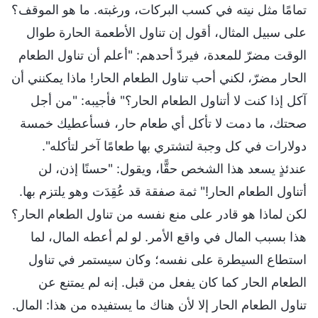
تمامًا مثل نيته في كسب البركات، ورغبته. ما هو الموقف؟
على سبيل المثال، أقول إن تناول الأطعمة الحارة طوال
الوقت مضرّ للمعدة، فيردّ أحدهم: "أعلم أن تناول الطعام
الحار مضرّ، لكني أحب تناول الطعام الحار! ماذا يمكنني أن
آكل إذا كنت لا أتناول الطعام الحار؟" فأجيبه: "من أجل
صحتك، ما دمت لا تأكل أي طعام حار، فسأعطيك خمسة
دولارات في كل وجبة لتشتري بها طعامًا آخر لتأكله".
عندئذٍ يسعد هذا الشخص حقًّا، ويقول: "حسنًا إذن، لن
أتناول الطعام الحار!" ثمة صفقة قد عُقِدَت وهو يلتزم بها.
لكن لماذا هو قادر على منع نفسه من تناول الطعام الحار؟
هذا بسبب المال في واقع الأمر. لو لم أعطه المال، لما
استطاع السيطرة على نفسه؛ وكان سيستمر في تناول
الطعام الحار كما كان يفعل من قبل. إنه لم يمتنع عن
تناول الطعام الحار إلا لأن هناك ما يستفيده من هذا: المال.