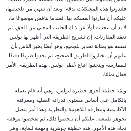
فلتدونوا هذه المشكلات بدقة؛ وبعد أن ننتهي من تلخيصها،
عليكم أن تقارنوا أنفسكم بها. فعندما نناقش موضوعًا ما،
لا بد أن نتحدث أولًا عن ذلك الجانب المعني من الحق، ثم
نعقد المقارنات. إن تشريح الطريقة التي أظهر بها بولس
نفسه هو بمثابة تحذير للجميع، وهو أيضًا يخبر الناس بأن
عليهم أن يختاروا الطريق الصحيح، ثم يجدوا طريقًا دقيقًا
للممارسة ويتجنبوا اتباع خُطى بولس. بهذه الطريقة، الأمر
فعال تمامًا.
وثمّة خطيئة أخرى خطيرة لبولس، وهي أنه قام بعمله
بالكامل على أساس مستوى قدراته العقلية ومعرفته
الأكاديمية ومعارفه اللاهوتية والنظرية وهذا أمر يتصل
بجوهر طبيعته. عليكم أن تلخصوا ذلك، ثم تفحصوا موقفه
تجاه هذه الأمور. هذه خطيئة جوهرية ومهمة للغاية، وهي