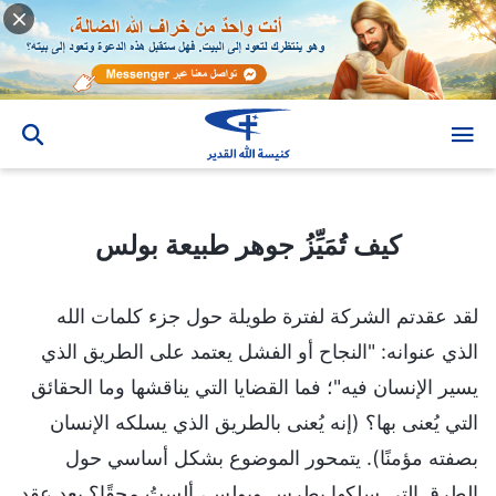
كيف تُمَيِّزُ جوهر طبيعة بولس
كيف تُمَيِّزُ جوهر طبيعة بولس
لقد عقدتم الشركة لفترة طويلة حول جزء كلمات الله
الذي عنوانه: "النجاح أو الفشل يعتمد على الطريق الذي
يسير الإنسان فيه"؛ فما القضايا التي يناقشها وما الحقائق
التي يُعنى بها؟ (إنه يُعنى بالطريق الذي يسلكه الإنسان
بصفته مؤمنًا). يتمحور الموضوع بشكل أساسي حول
الطرق التي سلكها بطرس وبولس، ألستُ محقًا؟ بعد عقد