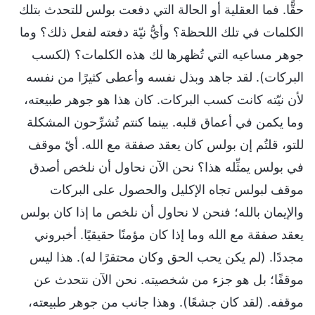
حقًّا. فما العقلية أو الحالة التي دفعت بولس للتحدث بتلك
الكلمات في تلك اللحظة؟ وأيُّ نيّة دفعته لفعل ذلك؟ وما
جوهر مساعيه التي تُظهرها لك هذه الكلمات؟ (لكسب
البركات). لقد جاهد وبذل نفسه وأعطى كثيرًا من نفسه
لأن نيّته كانت كسب البركات. كان هذا هو جوهر طبيعته،
وما يكمن في أعماق قلبه. بينما كنتم تُشرِّحون المشكلة
للتو، قلتُم إن بولس كان يعقد صفقة مع الله. أيّ موقف
في بولس يمثِّله هذا؟ نحن الآن نحاول أن نلخص أصدق
موقف لبولس تجاه الإكليل والحصول على البركات
والإيمان بالله؛ فنحن لا نحاول أن نلخص ما إذا كان بولس
يعقد صفقة مع الله وما إذا كان مؤمنًا حقيقيًا. أخبروني
مجددًا. (لم يكن يحب الحق وكان محتقرًا له). هذا ليس
موقفًا؛ بل هو جزء من شخصيته. نحن الآن نتحدث عن
موقفه. (لقد كان جشعًا). وهذا جانب من جوهر طبيعته،