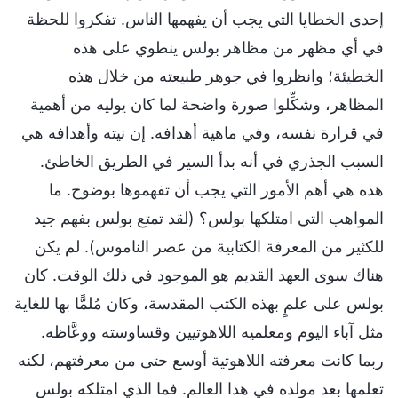
إحدى الخطايا التي يجب أن يفهمها الناس. تفكروا للحظة
في أي مظهر من مظاهر بولس ينطوي على هذه
الخطيئة؛ وانظروا في جوهر طبيعته من خلال هذه
المظاهر، وشكِّلوا صورة واضحة لما كان يوليه من أهمية
في قرارة نفسه، وفي ماهية أهدافه. إن نيته وأهدافه هي
السبب الجذري في أنه بدأ السير في الطريق الخاطئ.
هذه هي أهم الأمور التي يجب أن تفهموها بوضوح. ما
المواهب التي امتلكها بولس؟ (لقد تمتع بولس بفهم جيد
للكثير من المعرفة الكتابية من عصر الناموس). لم يكن
هناك سوى العهد القديم هو الموجود في ذلك الوقت. كان
بولس على علمٍ بهذه الكتب المقدسة، وكان مُلمًّا بها للغاية
مثل آباء اليوم ومعلميه اللاهوتيين وقساوسته ووعَّاظه.
ربما كانت معرفته اللاهوتية أوسع حتى من معرفتهم، لكنه
تعلمها بعد مولده في هذا العالم. فما الذي امتلكه بولس