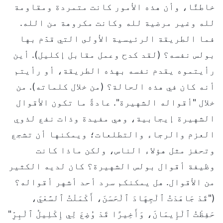
خاطئًا، وأن هذه الأمور كانت متمردة ومقاومة
لله وغير مرضية لله وكانت مكروهة من الله.
فما الطريقة الرئيسية الأولى التي قدّم بها
بولس نفسه؟ (لقد كدح وعمل مقابل إكليل). أين
رأيتموه يقدم نفسه بهذه الطريقة، أو رأيتم
أنه كان في هذه الحالة؟ (من خلال كلماته). من
خلال "أقواله الشهيرة". عادةً ما تكون الأقوال
الشهيرة إيجابية، وهي مفيدة وذات نفع لذوي
العزم والرجاء والتطلعات؛ ويمكنها أن تشجع
وتحفز مثل هؤلاء الناس، ولكن ماذا كانت
وظيفة أقوال بولس الشهيرة؟ كان لديه الكثير
من الأقوال. هل يمكنكم سرد أحد أشهر أقواله؟
("قَدْ جَاهَدْتُ ٱلْجِهَادَ ٱلْحَسَنَ، أَكْمَلْتُ ٱلسَّعْيَ،
حَفِظْتُ ٱلْإِيمَانَ، وَأَخِيرًا قَدْ وُضِعَ لِي إِكْلِيلُ ٱلْبِرِّ"