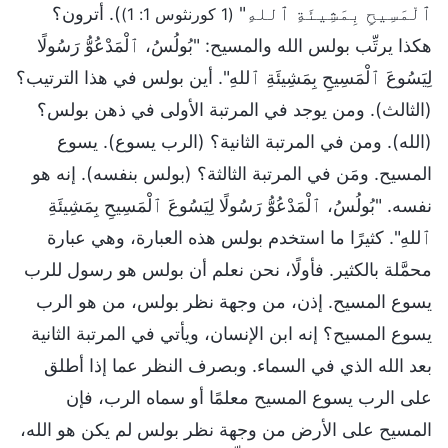
ٱلْمَسِيحِ بِمَشِيئَةِ ٱللهِ"
). أترون؟
(1 كورنثوس 1: 1)
هكذا يرتِّب بولس الله والمسيح: "بُولُسُ، ٱلْمَدْعُوُّ رَسُولًا
لِيَسُوعَ ٱلْمَسِيحِ بِمَشِيئَةِ ٱللهِ". أين بولس في هذا الترتيب؟
(الثالث). ومن يوجد في المرتبة الأولى في ذهن بولس؟
(الله). ومن في المرتبة الثانية؟ (الرب يسوع). يسوع
المسيح. ومَن في المرتبة الثالثة؟ (بولس بنفسه). إنه هو
نفسه. "بُولُسُ، ٱلْمَدْعُوُّ رَسُولًا لِيَسُوعَ ٱلْمَسِيحِ بِمَشِيئَةِ
ٱللهِ". كثيرًا ما استخدم بولس هذه العبارة، وهي عبارة
محمَّلة بالكثير. فأولًا، نحن نعلم أن بولس هو رسول للرب
يسوع المسيح. إذن، من وجهة نظر بولس، من هو الرب
يسوع المسيح؟ إنه ابن الإنسان، ويأتي في المرتبة الثانية
بعد الله الذي في السماء. وبصرف النظر عما إذا أطلق
على الرب يسوع المسيح معلمًا أو سماه الرب، فإن
المسيح على الأرض من وجهة نظر بولس لم يكن هو الله،