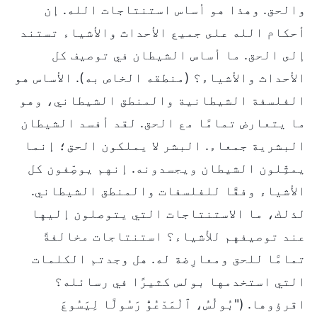
والحق. وهذا هو أساس استنتاجات الله. إن
أحكام الله على جميع الأحداث والأشياء تستند
إلى الحق. ما أساس الشيطان في توصيف كل
الأحداث والأشياء؟ (منطقه الخاص به). الأساس هو
الفلسفة الشيطانية والمنطق الشيطاني، وهو
ما يتعارض تمامًا مع الحق. لقد أفسد الشيطان
البشرية جمعاء. البشر لا يملكون الحق؛ إنما
يمثِّلون الشيطان ويجسدونه. إنهم يوصِّفون كل
الأشياء وفقًا للفلسفات والمنطق الشيطاني.
لذلك، ما الاستنتاجات التي يتوصلون إليها
عند توصيفهم للأشياء؟ استنتاجات مخالفةً
تمامًا للحق ومعارِضة له. هل وجدتم الكلمات
التي استخدمها بولس كثيرًا في رسائله؟
اقرؤوها. ("بُولُسُ، ٱلْمَدْعُوُّ رَسُولًا لِيَسُوعَ