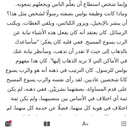
وإنما شخص استطاع أن يعلِّم الناس ويجعلهم يتبعونه.
وماذا كانت وظيفة بولس بصفته رسولًا لشخص مثل هذا؟
أن يبشر بالإنجيل، ويزور الكنائس، ويلقي العظات، ويكتب
الرسائل. كان يعتقد أنه كان يفعل هذه الأشياء نيابة عن
الرب يسوع المسيح. ففي قلبه كان يفكر: "سأساعدك
بالذهاب إلى حيث لا تقدر أن تذهب، وسأنظر نيابة عنك
في الأماكن التي لا تريد الذهاب إليها". كان هذا مفهوم
بولس للرسول. كان الترتيب في ذهنه أنه هو والرب يسوع
كانا شخصين عاديين. لقد رأى نفسه والرب يسوع المسيح
على قدم المساواة، بصفتهما بشريَيْن. ففي ذهنه، لم يكن
ثمة أي اختلاف في الأساس بين منصبيهما، ولم يكن ثمة
اختلاف في هوية كل منهما، فضلًا عن خدمة كل منهما. لم
يكن مختلفًا بينهما سوى اسميهما، وعمريهما، والظروف
العائلية لكل منهما، وخلفيتيهما؛ وكان لكل منهما مواهب