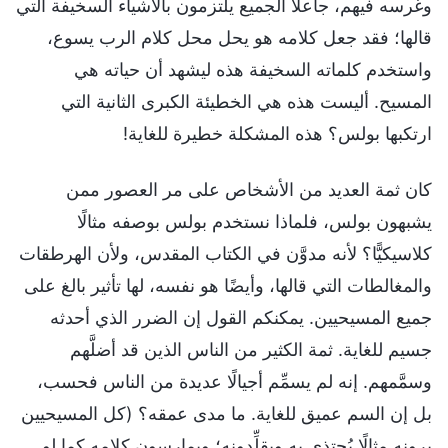
وغرسه فيهم، جاعلًا الجميع يلتزمون بالأشياء السخيفة التي
قالها؛ فقد جعل كلامه هو يحل محل كلام الرب يسوع،
واستخدم كلماته السخيفة هذه ليشهد أن حياته هي
المسيح. أليست هذه هي الخطيئة الكبرى الثانية التي
ارتكبها بولس؟ هذه المشكلة خطيرة للغاية!
كان ثمة العديد من الأشخاص على مر العصور ممن
يشبهون بولس، فلماذا نستخدم بولس بوصفه مثالًا
كلاسيكيًّا؟ لأنه مدوَّن في الكتاب المقدس، ولأن الهرطقات
والمغالطات التي قالها، وأيضًا هو نفسه، لها تأثير بالغ على
جميع المسيحيين. يمكنكم القول إن الضرر الذي أحدثه
جسيم للغاية. ثمة الكثير من الناس الذين قد أضلَّهم
وسمَّمهم. إنه لم يسمِّم أجيالًا عديدة من الناس فحسب،
بل إن السم عميق للغاية. ما مدى عمقه؟ (كل المسيحيين
يرونه مثالًا يُحتذى به ويقلِّدونه؛ ويمارسون كلامه كما لو