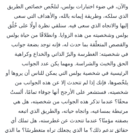
والآن، في ضوء اختبارات بولس، لنلخّص خصائص الطريق
الذي سلكه، وطريقة إيمانه بالله، والأهداف التي سعى
إليها والاتجاه الذي سعى فيه. سنلقي نظرة أولًا على خُلُق
بولس وشخصيته من هذه الزوايا. وانطلاقًا من حياة بولس
والقصص المتعلّقة بما حدث له، فإنه توجد بضعة جوانب
في شخصيته: الغطرسة والبرّ الذاتي والخداع وكراهية
الحق والخبث والشراسة. ومهما يكن عدد الجوانب
الرئيسية في شخصية بولس التي يمكن للناس أن يروها أو
يلخّصوها، فإنك إذا لم تتحدث إلا عن هذه الجوانب من
شخصيته، فستشعر على الأرجح أنها جوفاء تمامًا، ألستُ
محقًا؟ عندما تذكر هذه الجوانب من شخصيته، هل هي
مرتبطة بمساعيه، واتجاه حياته، والطريق الذي اتبعه
بصفته مؤمنًا؟ عندما تتحدث عن غطرسته، هل تملك أي
حقائق تدعم ذلك؟ ما الذي يجعلك تراه متغطرسًا؟ ما الذي