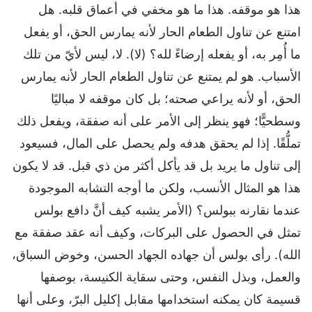
هذا هو موقفه. هذا ما هو مخفي في أعماق قلبه. هل
امتنع عن تناول الطعام الحار لأنه يمارس الحق، أو يفعل
ما أُمِر به، أو يفعله إرضاءً لله؟ (لا). لا، ليس لأيّ من تلك
الأسباب. هو لم يمتنع عن تناول الطعام الحار لأنه يمارس
الحق، أو لأنه يراعي صحته؛ بل كان موقفه لا مباليًا
وسطحيًّا؛ فهو ينظر إلى الأمر على أنه صفقة، ويفعل ذلك
تملُّقًا. إذا لم يحقق هدفه ولم يحصل على المال، فسيعود
إلى تناول ما يريد بل قد يأكل أكثر من ذي قبل. قد لا يكون
هذا هو المثال الأنسب، ولكن ما أوجه التشابه الموجودة
عندما نقارنه ببولس؟ (الأمر يشبه كيف أنَّ دافع بولس
تمثل في الحصول على البركات، وكيف أنه عقد صفقة مع
الله). رأى بولس أن جهاده الجهاد الحسن، وخوض السباق،
والعمل، وبذل النفس، وحتى سقاية الكنيسة، بوصفها
قسيمة كان يمكنه استخدامها مقابل إكليل البرّ، وعلى أنها