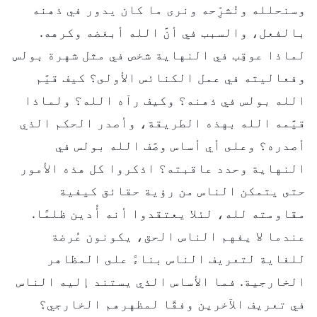
وسنحلله ونُشرِّحه ونرى ما كان يدور في ذهنه
بالفعل، والسبب في أنَّ الله أبغضه وكرهه.
لماذا عوقِب في النهاية شخص في مثل شهرة بولس
وفعاليته في عمل الكنائس الأولى؟ كيف قيَّم
الله بولس في ذهنه؟ وكيف رآه الله؟ ولماذا
قيَّمه الله بهذه الطريقة، وأصدر الحكم الذي
أصدره؟ وعلى أي أساس وصَّف الله بولس في
النهاية وحدد عاقبته؟ اذكروا كل هذه الأمور
حتى يتمكن الناس من رؤية حقائق كيفية
مقاومته لله، لئلا يعتقدوا أنه أُدين ظلمًا.
عندما لا يفهم الناس الحق، يكونون عُرضة
للغاية لتعريف الناس بناءً على المظاهر
الخارجية. فما الأساس الذي يستند إليه الناس
في تعريف الآخرين وفقًا لمظهرهم الخارجي؟