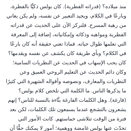
منذ ميلاده؟ (قدراته الفطرية). كان بولس ذكيًّا بالفطرة،
وبارعًا في الكلام، ويجيد التعبير عن نفسه، ولم يكن يعاني
من رهبة المسرح. فلنركز الآن على الحديث عن قدراته
الفطرية ومواهبه وذكائه وإمكانياته، إضافة إلى المعرفة
التي تعلمها طوال حياته. فماذا تعني حقيقة أنه كان بارعًا
في الكلام؟ وبأي طريقة كان يكشف عن نفسه ويقدمها؟
كان يحب الإسهاب في الحديث عن النظريات السامية؛
وكان دائم الحديث عن التعليم الروحي العميق وعن
النظريات والمعارف، ونصوصه وأقواله الشهيرة التي كثيرًا
ما يذكرها الناس. ما الكلمة التي تلخص كلام بولس؟
(فارغة). وهل الكلمات الفارغة بنَّاءة بالنسبة للناس؟ إنهم
يشعرون بالتشجع عندما يسمعون تلك الكلمات، لكن بعد
فترة من الوقت تتلاشى حماستهم. كانت الأمور التي
تحدّث عنها بولس غامضة ووهمية؛ أمور لا يمكنك حقًّا أن