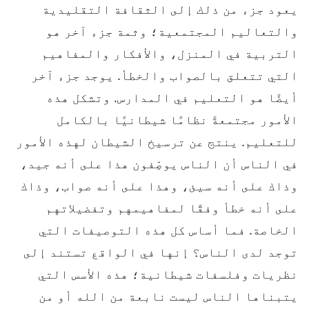
يعود جزء من ذلك إلى الثقافة التقليدية
والتعاليم المجتمعية؛ وثمة جزء آخر هو
التربية في المنزل، والأفكار والمفاهيم
التي تتعلق بالصواب والخطأ. يوجد جزء آخر
أيضًا هو التعليم في المدارس. وتشكل هذه
الأمور مجتمعةً نظامًا شيطانيًا بالكامل
للتعليم. ينتج عن ترسيخ الشيطان لهذه الأمور
في الناس أن الناس يوصِّفون هذا على أنه جيد،
وذاك على أنه سيئ، وهذا على أنه صواب، وذاك
على أنه خطأ وفقًا لمفاهيمهم وتفضيلاتهم
الخاصة. فما أساس كل هذه التوصيفات التي
توجد لدى الناس؟ إنها في الواقع تستند إلى
نظريات وفلسفات شيطانية؛ هذه الأسس التي
يتبناها الناس ليست نابعة من الله أو من