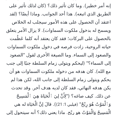
إنه أمر خطير). وما كان تأثير ذلك؟ (كان لذلك تأثير على
الطريق الذي اتبعه). هذا أحد الجوانب. وماذا أيضًا؟ (لقد
اعتقد أن الحصول على هذه الأمور سيجلب له الخلاص
ويسمح له بدخول ملكوت السماوات). لا يزال الأمر يتعلق
بالحصول على البركات؛ فقد كان يعتقد أنه كلما عَظُمت
حياته الروحية، زادت فرصه في دخول ملكوت السماوات
والصعود إلى السماء. وما الصيغة الأخرى لقول "الصعود
إلى السماء؟" (ليحكم ويتولى زمام السلطة جنبًا إلى جنب
مع الله). كان هدفه من دخوله ملكوت السماوات هو أن
يحكم ويتولى زمام السلطة إلى جانب الله، لكن هذا لم
يكن هدفه النهائي، فقد كان لديه هدف آخر. وقد تحدث
عن ذلك. كيف صاغه؟ ("لِأَنَّ لِيَ ٱلْحَيَاةَ هِيَ ٱلْمَسِيحُ
وَٱلْمَوْتُ هُوَ رِبْحٌ"
). قالَ إنَّ الْحَيَاة له هي
(فيلبي 1: 21)
الْمَسِيحُ وَالْمَوْتُ هو رِبْح. ماذا يعني ذلك؟ أنه سيتحول إلى