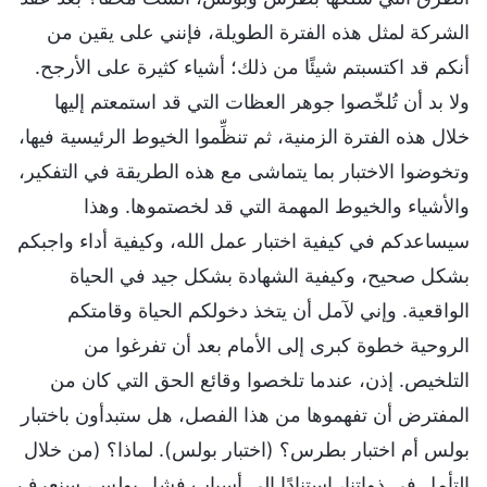
الشركة لمثل هذه الفترة الطويلة، فإنني على يقين من
أنكم قد اكتسبتم شيئًا من ذلك؛ أشياء كثيرة على الأرجح.
ولا بد أن تُلخّصوا جوهر العظات التي قد استمعتم إليها
خلال هذه الفترة الزمنية، ثم تنظِّموا الخيوط الرئيسية فيها،
وتخوضوا الاختبار بما يتماشى مع هذه الطريقة في التفكير،
والأشياء والخيوط المهمة التي قد لخصتموها. وهذا
سيساعدكم في كيفية اختبار عمل الله، وكيفية أداء واجبكم
بشكل صحيح، وكيفية الشهادة بشكل جيد في الحياة
الواقعية. وإني لآمل أن يتخذ دخولكم الحياة وقامتكم
الروحية خطوة كبرى إلى الأمام بعد أن تفرغوا من
التلخيص. إذن، عندما تلخصوا وقائع الحق التي كان من
المفترض أن تفهموها من هذا الفصل، هل ستبدأون باختبار
بولس أم اختبار بطرس؟ (اختبار بولس). لماذا؟ (من خلال
التأمل في ذواتنا، استنادًا إلى أسباب فشل بولس، سنعرف