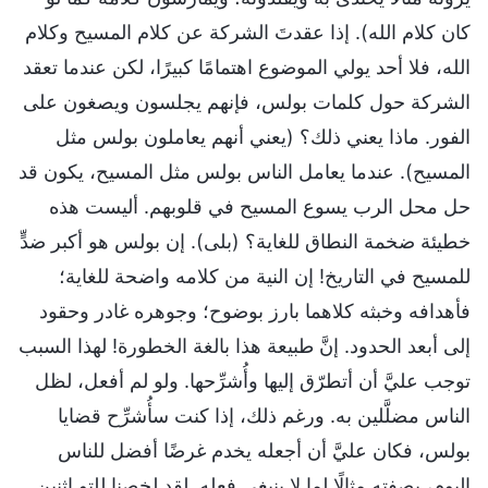
كان كلام الله). إذا عقدتَ الشركة عن كلام المسيح وكلام
الله، فلا أحد يولي الموضوع اهتمامًا كبيرًا، لكن عندما تعقد
الشركة حول كلمات بولس، فإنهم يجلسون ويصغون على
الفور. ماذا يعني ذلك؟ (يعني أنهم يعاملون بولس مثل
المسيح). عندما يعامل الناس بولس مثل المسيح، يكون قد
حل محل الرب يسوع المسيح في قلوبهم. أليست هذه
خطيئة ضخمة النطاق للغاية؟ (بلى). إن بولس هو أكبر ضدٍّ
للمسيح في التاريخ! إن النية من كلامه واضحة للغاية؛
فأهدافه وخبثه كلاهما بارز بوضوح؛ وجوهره غادر وحقود
إلى أبعد الحدود. إنَّ طبيعة هذا بالغة الخطورة! لهذا السبب
توجب عليَّ أن أتطرّق إليها وأُشرِّحها. ولو لم أفعل، لظل
الناس مضلَّلين به. ورغم ذلك، إذا كنت سأُشرِّح قضايا
بولس، فكان عليَّ أن أجعله يخدم غرضًا أفضل للناس
اليوم، بصفته مثالًا لما لا ينبغي فعله. لقد لخصنا للتو اثنين