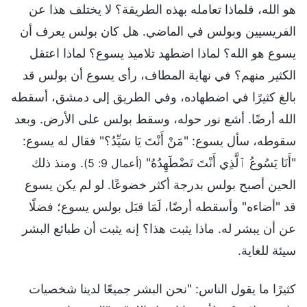
هو الله، فلماذا تعامله بهذه الطريقة؟ لا يختلف هذا عن
الفريسيين وبولس في الماضي. هل كان بولس يعرف أن
يسوع هو الله؟ لماذا اضطهد تلاميذ يسوع؟ لماذا اعتقل
الكثير منهم؟ في نهاية المطاف، رأى يسوع أن بولس قد
بالغ كثيرًا في اضطهاده، وفي الطريق إلى دمشق، أسقطه
الله أرضًا. أشع نور حوله، وسقط بولس على الأرض. وبعد
سقوطه، سأل يسوع: "مَنْ أَنْتَ يَا سَيِّدُ؟" فقال له يسوع:
"أَنَا يَسُوعُ ٱلَّذِي أَنْتَ تَضْطَهِدُهُ"
. ومنذ ذلك
(أعمال 9: 5)
الحين أصبح بولس بدرجة أكثر خضوعًا. لو لم يكن يسوع
قد "أضاءه" وأسقطه أرضًا، لَمَا قبَل بولس يسوع؛ فضلًا
عن أن يبشر له. ماذا يثبت هذا؟ إنه يثبت أن طبائع البشر
سيئة للغاية.
كثيرًا ما يقول الناس: "نحن البشر جميعًا لدينا شخصيات