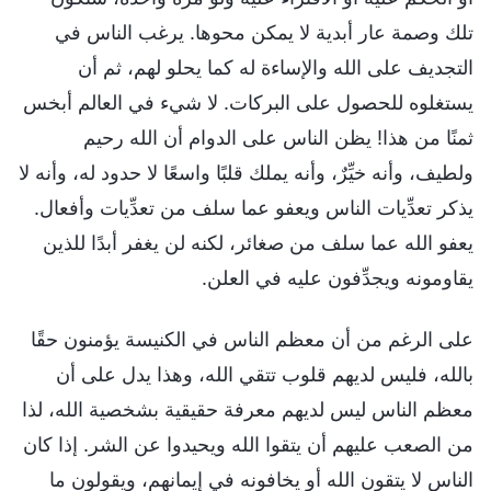
تلك وصمة عار أبدية لا يمكن محوها. يرغب الناس في
التجديف على الله والإساءة له كما يحلو لهم، ثم أن
يستغلوه للحصول على البركات. لا شيء في العالم أبخس
ثمنًا من هذا! يظن الناس على الدوام أن الله رحيم
ولطيف، وأنه خيِّرٌ، وأنه يملك قلبًا واسعًا لا حدود له، وأنه لا
يذكر تعدِّيات الناس ويعفو عما سلف من تعدِّيات وأفعال.
يعفو الله عما سلف من صغائر، لكنه لن يغفر أبدًا للذين
يقاومونه ويجدِّفون عليه في العلن.
على الرغم من أن معظم الناس في الكنيسة يؤمنون حقًا
بالله، فليس لديهم قلوب تتقي الله، وهذا يدل على أن
معظم الناس ليس لديهم معرفة حقيقية بشخصية الله، لذا
من الصعب عليهم أن يتقوا الله ويحيدوا عن الشر. إذا كان
الناس لا يتقون الله أو يخافونه في إيمانهم، ويقولون ما