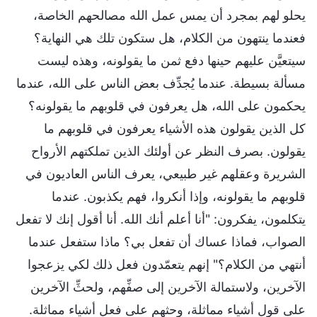
يحلو لهم بمجرد أن يمس عمل الله مصالحهم الخاصة،
فعندما ينتهون من الكلام، هل ستكون تلك هي النهاية؟
سيتعيَّن عليهم حينها دفع ثمن ما يقولونه، وهذه ليست
مسألة بسيطة. عندما يُجدِّف بعض الناس على الله، عندما
يحكمون على الله، هل يعرفون في قلوبهم ما يقولونه؟
كل الذين يقولون هذه الأشياء يعرفون في قلوبهم ما
يقولون. بصرف النظر عن أولئك الذين تملكتهم الأرواح
الشريرة وعقلهم غير طبيعي، يعرف الناس العاديون في
قلوبهم ما يقولونه، وإذا أنكروا، فهم يكذبون. عندما
يتكلمون، يفكرون: "أنا أعلم أنك الله. أنا أقول إنك لا تفعل
الصواب، فماذا عساك أن تفعل بي؟ ماذا ستفعل عندما
أنتهي من الكلام؟" إنهم يتعمّدون فعل ذلك لكي يزعجوا
الآخرين، ولاستمالة الآخرين إلى صفِّهم، ولحثِّ الآخرين
على قول أشياء مماثلة، وحثهم على فعل أشياء مماثلة.