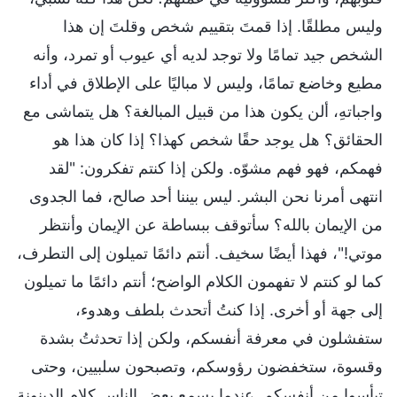
وليس مطلقًا. إذا قمتَ بتقييم شخص وقلتَ إن هذا
الشخص جيد تمامًا ولا توجد لديه أي عيوب أو تمرد، وأنه
مطيع وخاضع تمامًا، وليس لا مباليًا على الإطلاق في أداء
واجباتهِ، ألن يكون هذا من قبيل المبالغة؟ هل يتماشى مع
الحقائق؟ هل يوجد حقًا شخص كهذا؟ إذا كان هذا هو
فهمكم، فهو فهم مشوّه. ولكن إذا كنتم تفكرون: "لقد
انتهى أمرنا نحن البشر. ليس بيننا أحد صالح، فما الجدوى
من الإيمان بالله؟ سأتوقف ببساطة عن الإيمان وأنتظر
موتي!"، فهذا أيضًا سخيف. أنتم دائمًا تميلون إلى التطرف،
كما لو كنتم لا تفهمون الكلام الواضح؛ أنتم دائمًا ما تميلون
إلى جهة أو أخرى. إذا كنتُ أتحدث بلطف وهدوء،
ستفشلون في معرفة أنفسكم، ولكن إذا تحدثتُ بشدة
وقسوة، ستخفضون رؤوسكم، وتصبحون سلبيين، وحتى
تيأسوا من أنفسكم. عندما يسمع بعض الناس كلام الدينونة