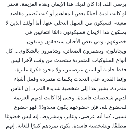
يرضي الله. إذا كان لديك هذا الإيمان وهذه العزيمة، فحتى
لو كانت لديك أحيانًا بعض المفاهيم أو كنت تُضمر مقاصد
معينة، فسيكون من السهل التخلي عنها. أما أولئك الذين لا
يملكون هذا الإيمان فسيكونون دائمًا انتقائيين في
خضوعهم، وفي بعض الأحيان سيدققون وينتقون،
ويجادلون، ويضمرون الضغائن، ويتذمرون بالشكاوى… كل
أنواع السلوكيات المتمردة ستحدث من وقت لآخر! ليس
فقط حادثة أو اثنتين عرضيتين، ولا مجرد فكرة عابرة،
وإنما القدرة على التحدث بكلمات متمردة وفعل أشياء
متمردة. يشير هذا إلى شخصية شديدة التمرد. إن الناس
لديهم شخصيات فاسدة، وحتى إذا كانت لديهم العزيمة
للخضوع لله، فإن خضوعهم يكون محدودًا؛ فهو خضوع
نسبي، كما أنه عرضي، وعابر، ومشروط. إنه ليس خضوعًا
مطلقًا. وبشخصية فاسدة، يكون تمردهم كبيرًا للغاية. إنهم