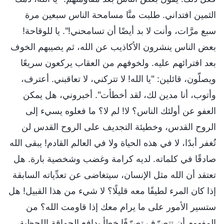
الثمين افتداني. طلبت منَّا مسامحة الناس سبعين مرة
سبع مرَّات، وأنت لا بد أيضًا أن تسامحني!". يا للوقاحة!
بعض الناس ينشرون الأكاذيب عن الله، ثم يصيبهم الخوف
بعد افترائهم عليه. ولخوفهم من العقاب يركعون سريعًا
ويصلّون، قائلين: "يا الله! لا تتركني، لا تعاقبني. أعترف،
وأتوب، أنا مدين لك، لقد أخطأت". أخبروني، هل يمكن
العفو عن أولئك الناس؟ لا! لم لا؟ ما فعلوه يسيء إلى
الروح القدس، وخطيئة التجديف على الروح القدس لن
تُغفر أبدًا، لا في هذه الحياة ولا في العالم القادم! يبقى الله
صادقًا في كلماته. لديه كرامة وغضب وشخصية بارة. هل
تعتقد أن الله مثل الإنسان، سيتغاضى عن تعدِّياته السابقة
إذا كان المرء لطيفًا معه قليلًا؟ لا شيء من هذا القبيل! هل
ستسير الأمور على ما يرام معك إذا قاومت الله؟ من
المفهوم أن تتصرّف تصرّفًا خطأ بدافع الحماقة اللحظية،