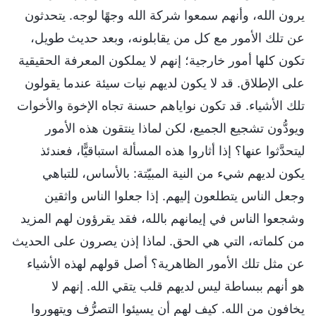
يرون الله، وأنهم سمعوا شركة الله وجهًا لوجه. يتحدثون
عن تلك الأمور مع كل من يقابلونه، وبعد حديث طويل،
تكون كلها أمور خارجية؛ إنهم لا يملكون المعرفة الحقيقية
على الإطلاق. قد لا يكون لديهم نيات سيئة عندما يقولون
تلك الأشياء. قد تكون نواياهم حسنة تجاه الإخوة والأخوات
ويودُّون تشجيع الجميع، لكن لماذا ينتقون هذه الأمور
ليتحدَّثوا عنها؟ إذا أثاروا هذه المسألة استباقيًّا، فعندئذ
يكون لديهم شيء من النية المبيّتة: بالأساس، للتباهي
وجعل الناس يتطلعون إليهم. إذا جعلوا الناس واثقين
وشجعوا الناس في إيمانهم بالله، فقد يقرؤون لهم المزيد
من كلماته، التي هي الحق. لماذا إذن يصرون على الحديث
عن مثل تلك الأمور الظاهرية؟ أصل قولهم لهذه الأشياء
هو أنهم ببساطة ليس لديهم قلب يتقي الله. إنهم لا
يخافون من الله. كيف لهم أن يسيئوا التصرُّف ويتهوروا