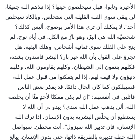
الأخيرة وتابوا، فهل سيخلصون حينها؟ إذا نبذهم الله جميعًا،
لن يبقى سوى القلة القليلة التي ستخلص، وبالكاد سيخلص
أحد". لا يمكنك أن ترى هذا الأمر بوضوح، أليس كذلك؟
شخصيَّة الله هي البرّ، وهو بارٌّ مع الكل. في أيام نوح، لم
ينج على الفلك سوى ثمانية أشخاص، وهلك البقية. هل
تجرؤ على القول بأن الله غير بار؟ البشر فاسدون بشدة،
فكلهم ينتمون إلى الشيطان، وكلهم يقاومون الله، وكلهم
دنيؤون ولا قيمة لهم. إذا لم يتمكنوا من قبول عمل الله،
فسيهلكون كما كان الحال دائمًا. قد يفكر بعض الناس
قائلين في أنفسهم: "إن لم يكن ممكنًا لأحدٍ منَّا أن يخلصه
الله، ألن يذهب عمل الله سدى؟ يبدو لي أن الله لا
يستطيع أن يخلّص البشرية بدون الإنسان. إذا ترك الله
الإنسان، فإن تدبير الله سيزول". أنت مخطئ. سيواصل
الله خطة تدبيره بالطريقة ذاتها، حتى بدون الإنسان. يبالغ