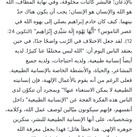
بالإذعان؛ فالبشر كائنات مخلوقة، وفي نهاية المطاف، الله
هو الله والإنسان هو الإنسان؛ يجب أن يكون هناك حدّ
بينهما. كيف كان خادم إبراهيم يصلي إلى يهوه الله في
عصر الناموس؟ "أَيُّهَا يَهْوَه إِلَهَ سَيِّدِي إِبْرَاهِيم"
(التكوين 24:
. لقد جعل الاختلاف في الرُتب واضحًا جدًا، في حين
12)
يعتقد الناس اليوم أن: "الله ليس مختلفًا عنا كثيرًا. لديه
أيضاً إنسانية طبيعية، ولديه احتياجات، ولديه جميع
المشاعر، والحياة، والأنشطة الخاصة بالإنسانية الطبيعية.
فعلى الرغم من أنه يقوم بالأعمال الإلهية، فإن إنسانيته
الطبيعية لا يمكن الاستغناء عنها!" وبمجرد أن تتكوّن لدى
الناس هذه الفكرة الفجة عن "الإنسانية الطبيعية" داخل
أنفسهم، فإنهم سيكونون ميّالين لوصف عمل الله، وكلامه،
وشخصياته، على أنها الإنسانية الطبيعية للبشر، منكرين
جوهره الإلهي. هذا خطأ هائل؛ فهذا يجعل معرفة الله