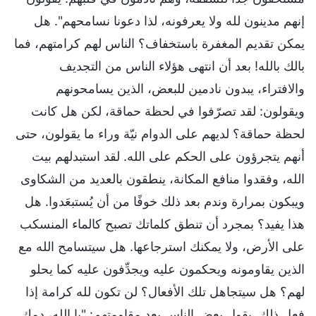
إنهم مدينون لله ولا يعرفونه، لذا دعونا نسامحهم". هل
يمكن تقديم المغفرة باستخفاف؟ الناس لهم كرامتهم، فما
بالك بالله! بعد أن انتهى هؤلاء الناس من التجديف
والافتراء، يبدون نادمين للبعض، الذين يسامحونهم
ويقولون: لقد تصرّفوا في لحظة حماقة، لكن هل كانت
لحظة حماقة؟ لديهم على الدوام نيّة وراء ما يقولون، حتى
أنهم يتجرؤون على الحكم على الله. لقد استبدلهم بيت
الله، وفقدوا منافع المكانة، ينطقون بالعديد من الشكاوى
ويبكون بمرارة وندم بعد ذلك خوفًا من أن يُستبعَدوا. هل
هذا يفيد؟ بمجرد أن تنطق كلماتك تصبح كالماء المنسكب
على الأرض، ولا يمكنك استرجاعها. هل سيتسامح الله مع
الذين يقاومونه ويحكمون عليه ويجدِّفون عليه كما يحلو
لهم؟ هل سيتجاهل تلك الأفعال؟ لن تكون لله كرامة إذا
فعل ذلك. يقول بعض الناس بعد مقاومتهم: "يا الله، دمك