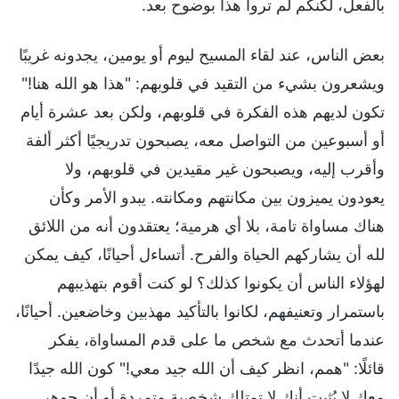
بالفعل، لكنكم لم تروا هذا بوضوح بعد.
بعض الناس، عند لقاء المسيح ليوم أو يومين، يجدونه غريبًا
ويشعرون بشيء من التقيد في قلوبهم: "هذا هو الله هنا!"
تكون لديهم هذه الفكرة في قلوبهم، ولكن بعد عشرة أيام
أو أسبوعين من التواصل معه، يصبحون تدريجيًا أكثر ألفة
وأقرب إليه، ويصبحون غير مقيدين في قلوبهم، ولا
يعودون يميزون بين مكانتهم ومكانته. يبدو الأمر وكأن
هناك مساواة تامة، بلا أي هرمية؛ يعتقدون أنه من اللائق
لله أن يشاركهم الحياة والفرح. أتساءل أحيانًا، كيف يمكن
لهؤلاء الناس أن يكونوا كذلك؟ لو كنت أقوم بتهذيبهم
باستمرار وتعنيفهم، لكانوا بالتأكيد مهذبين وخاضعين. أحيانًا،
عندما أتحدث مع شخص ما على قدم المساواة، يفكر
قائلًا: "همم، انظر كيف أن الله جيد معي!" كون الله جيدًا
معك لا يُثبت أنك لا تمتلك شخصية متمردة أو أن جوهر