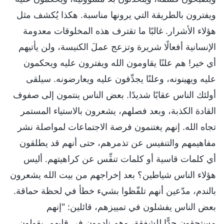
ويفترون بالطريقة التي يرونها مناسبة. هكذا يُكشف مثل
هؤلاء الأشرار. غالبًا ما تقترف هذه المخلوقات معدومة
الإنسانية أفعالًا شريرة وتزعج عملَ الكنيسة، ولن يأتيهم
أي خير! هم علنًا يقاومون الله ويفترون عليه ويحكمون
عليه ويهينونه، وعلنًا يجدِّفون عليه ويعارضونه. سيلقى
أولئك الناس عقابًا شديدًا. بعض الناس ينتمون إلى صفوف
القادة الكذبة، وبعد فصلهم، يشعرون بالاستياء المستمر
تجاه الله. إنهم يغتنمون فرصة الاجتماعات لمواصلة نشر
مفاهيمهم والتنفيس عن تذمرهم، حتى أنهم قد يطلقون
أي كلمات قاسية أو كلمات تنفِّس عن كراهيتهم. أليس
هؤلاء الناس شياطين؟ بعد إخراجهم من بيت الله يشعرون
بالندم، مدّعين أنهم تلفّظوا بشيء خطأ في لحظة حماقة.
بعض الناس يفشلون في تمييزهم، قائلين: "إنهم
مستحقون جدًّا للشفقة، وهم نادمون في قلبهم. يقولون