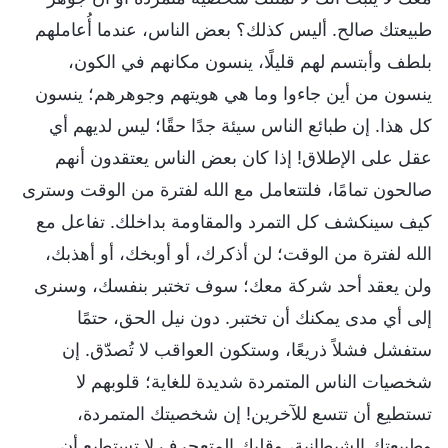
طبيعتك صالح. أليس كذلك؟ بعض الناس، عندما أُعاملهم
بلطف وأبتسم لهم قليلًا، ينسون مكانهم في الكون،
ينسون من أين جاءوا وما هي هويتهم وجوهرهم؛ ينسون
كل هذا. إن طبائع الناس سيئة جدًا حقًا؛ ليس لديهم أي
عقل على الإطلاق! إذا كان بعض الناس يعتقدون أنهم
صالحون تمامًا، فلتتعامل مع الله لفترة من الوقت وسترى
كيف سينكشف كل التمرد والمقاومة بداخلك. تفاعل مع
الله لفترة من الوقت؛ لن أذكرك، أو أوبخك، أو أهذبك،
ولن يعقد أحد شركة معك؛ سوف تختبر بنفسك، وسنرى
إلى أي مدى يمكنك أن تختبر. دون نيل الحق، حتمًا
ستفشل فشلاً ذريعًا، وستكون العواقب لا تُصدّق. إن
شخصيات الناس المتمردة شديدة للغاية؛ قلوبهم لا
تستطيع أن تتسع للآخرين! إن شخصيتك المتمردة،
وطبيعتك الشيطانية، وقلبك المتعجرف لا تستطيع أن