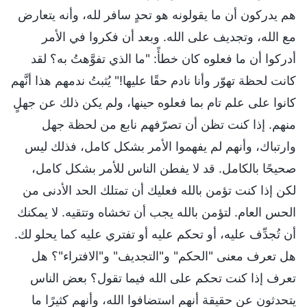
هم يدركون أن ما يقولونه هو تحدٍ سافر لله، وأنه يتعارض
مع الله، وتجديف على الله. وبعد أن فكروا في الأمر
أدركوا أن ما فعلوه كان خطأً: "ما الذي تفوَّهتُ به؟ لقد
كانت لحظة تهوّر وأنا نادم حقًا عليها!" يُثبتُ ندمهم هذا أنَّهم
كانوا على علم تام بما فعلوه حينها، ولم يكن ذلك عن جهلٍ
منهم. إذا كنت تظن أن تصرّفهم نابع من لحظة جهل
وارتباك، وأنهم لم يفهموا الأمر بشكل كامل، فذلك ليس
صحيحًا بالكامل. قد لا يفطن الناس للأمر بشكل كامل،
لكن إذا كنت تؤمن بالله فعليك أن تمتلك الحد الأدنى من
الحس العام. لتؤمن بالله يجب أن تخشاه وتتقيه. لا يمكنك
أن تُجدِّف عليه، أو تحكم عليه أو تفتري عليه كما يحلو لك.
هل تعرف معنى "الحكم" و"التجديف" و"الافتراء"؟ هل
تعرف إذا كنت تحكم على الله فيما تقول؟ بعض الناس
يتحدثون عن حقيقة أنهم استضافوا الله، وأنهم كثيرًا ما