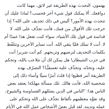
يهتمون. التحدث بهذه الطريقة غير لائق، مهما كانت
دوافعك. ألا يمكنك قول شيء آخر فحسب؟ لماذا عليك أن
تتحدث بهذه الأمور؟ أليس في ذلك تجديف على الله؟ إذا
خرجت تلك الأقوال من فمك، فأنت تجدِّف على الله. لا
قداسة في قول تلك الأشياء، سواء كنت تفعل هذا عمدًا أم
لا. أنت لا تملك قلبًا يتقي الله. أنت تساير الآخرين وتتلفّظ
بكلمات التجديف لترضيهم وتربحهم. كم أنت شرير! أنت
في حزب الشيطان! هل يمكن لك أن تتلاعب بالله، وتحكم
عليه، وتحدّه، وتجدِّف عليه تعسفيًّـا؟ التصرّف بهذه
الطريقة أمر فظيع! إذا قلتَ أمرًا سيئًا وأساء ذلك إلى
شخصية الله، فأنت هالك. تلك مسألة مهلكة! يعتقد بعض
الناس هذا: "الناس في الدين يضللهم القساوسة والشيوخ،
وقد تفوَّه معظمهم بألفاظ تجدِّف على الله وتحكم على
عمله وتدينه. لقد قَبِل بعضُ الأشخاص عمل الله في الأيام