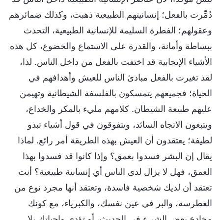
دُمِّرت بالفعل؛ إنسانيتهم الطبيعية ذهبت، وكذلك ضمائرهم
وعقولهم؛ الفطرة السليمة للإنسانية الطبيعية، التحدث
ببساطة وأمانة، والقدرة على الاستماع والخضوع، كل هذه
الأشياء الإيجابية قد اختفت بالفعل من داخل الناس. لذا،
لقد تغيرت بالفعل مبادئ الناس للعيش وأهدافهم في
الحياة؛ فجميعهم يتمسكون بالفلسفة الشيطانية وتهيمن
عليهم طبيعة الشيطان. كلامهم مليء بالمكر والخداع،
ويتبعون الاتجاه السائد، ويتفوقون في قول أشياء تبدو
لطيفة؛ يعتقدون أن العيش بهذه الطريقة أمر رائع. لماذا
يقال إن البشر فسدوا بعمق؟ وإذا كانوا قد فسدوا بهذا
العمق، فهل لا يزال لدى الناس أي إنسانية طبيعية؟ أنت
تعتقد أن لديك شخصية فاسدة، وتعتقد أنها مجرد نوع من
الغطرسة، والبر في عين نفسك، والكبرياء، مع كونك
مخادع بعض الشيء في الحديث، أو تؤدي واجباتك بلا