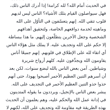
في الحديث أمام الله؟ لله كرامة! إذا أدرك الناس ذلك،
فهل سيواصلون القيام بتلك الأشياء؟ الناس ليس لديهم
قلوب تتقي الله. إنهم يتعسّفون في التأوّل على الله
وماهيته لخدمة دوافعهم الخاصة، ولتحقيق أهدافهم
الشخصية وجعل الآخرين يتطلّعون إليهم. ما هذا ببساطة
إلا حكم على الله وتجديف عليه. لا يملك مثل هؤلاء الناس
أي اتقاء لله على الإطلاق في قلوبهم. إنهم جميعًا أناس
يقاومون الله ويجدِّفون عليه. كلهم أرواح شريرة
وشياطين. آمن بعض الناس بالله لبضع سنوات، لكن بعد
أن أسرهم التنين العظيم الأحمر أصبحوا يهوذا، حتى أنهم
حذوا حذو التنين العظيم الأحمر في التجديف على الله.
يبشر بعض الناس بالإنجيل، ويرددون ما يقوله المتدينون
في إدانة عمل الله والحكم عليه، وهم يعلمون أن الحديث
بهذه الطريقة فيه مقاومة لله وتجديف على الله، لكنهم لا