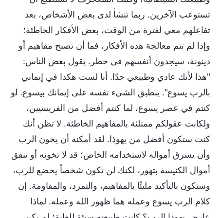
تستوعب الآخرين. ربما تنشأ لدى بعض الأشخاص، بعد
تفاعلهم معي لفترة من الوقت، بعض الأفكار الخاطئة؛
وإذا لم تتم معالجة هذه الأفكار، فما أن تصبح مفاهيم أو
دينونة، سيجدون أنفسهم في خطر. يقول بعض الناس:
"هذا لأنك عادي وطبيعي جدًا. أنا لست هكذا في إيماني
بالرب يسوع". ينطبق الشيء نفسه على إيمانك بيسوع. لو
كنتم في عصر يسوع، لما كنتم أفضل من الفريسيين،
ولكانت عقولكم ممتلئة بالمفاهيم الخاطئة. لا تظن أنك
كنت ستكون أفضل من يهوذا. لقد أمكنه أن يخون الرب
وأن يسرق أمواله لاستخدامه الخاص؛ قد لا تخونه أو تنفق
أموال الكنيسة بتهور، لكنك لن تكون شخصاً يخضع للرب،
وستكون بالتأكيد مليئًا بالمفاهيم، والتمرد، والمقاومة. إن
كلام الرب يسوع وعمله هما ظهور الله وعمله. لماذا
عارض يهوذا الرب؟ كانت طبيعته سيئة للغاية؛ لم يكن