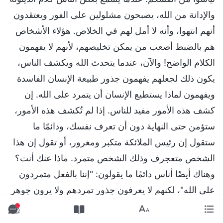
والإدانة من الله، يصبحون مشلولين على الفور ويعتقدون
أنهم انتهوا، وأنه لا أمل لهم في الخلاص. هؤلاء الأشخاص
هم بالضبط أصعب من يمكن تخليصهم، لأنهم لا يفهمون
الكلام الواضح! والآن، عندما يتحدث الله ويكشف الناس،
يكون ذلك لجعلهم يفهمون جذور طبيعة الإنسان الفاسدة
ويفهمون لماذا يستطيع الإنسان أن يتمرد على الله. إن
كشف هذه الأمور مفيد للناس. إذا لم تُكشف هذه الأمور،
ستؤمن حتى النهاية دون أن تعرف نفسك، ودائمًا ما
ستقول إن رئيس الملائكة متكبر ومغرور، أو تقول إن هذا
الشخص متعجرف وذلك الشخص متمرد. ماذا عنك أنت؟
وهناك أيضًا أناس دائمًا ما يقولون: "إننا بالفعل متمردون
على الله"، لكنهم لا يعرفون جذور تمردهم ولا يرون جوهر
تلك الحالات أو يفهمونه. هذا يعني أنهم لا يستطيعون التغير
ولا يمكن تخليصهم. هل يمكنكم فهم هذه الكلمات؟ (نعم).