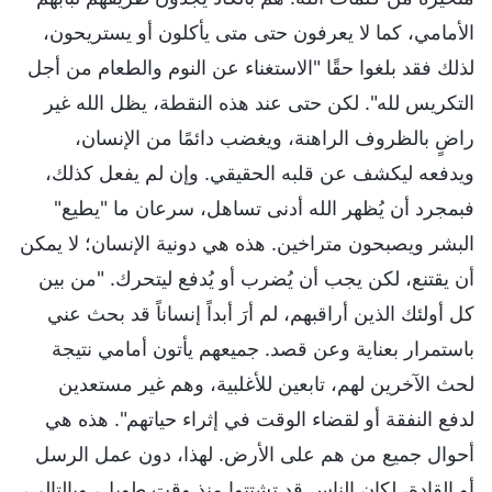
الأمامي، كما لا يعرفون حتى متى يأكلون أو يستريحون،
لذلك فقد بلغوا حقًا "الاستغناء عن النوم والطعام من أجل
التكريس لله". لكن حتى عند هذه النقطة، يظل الله غير
راضٍ بالظروف الراهنة، ويغضب دائمًا من الإنسان،
ويدفعه ليكشف عن قلبه الحقيقي. وإن لم يفعل كذلك،
فبمجرد أن يُظهر الله أدنى تساهل، سرعان ما "يطيع"
البشر ويصبحون متراخين. هذه هي دونية الإنسان؛ لا يمكن
أن يقتنع، لكن يجب أن يُضرب أو يُدفع ليتحرك. "من بين
كل أولئك الذين أراقبهم، لم أرَ أبداً إنساناً قد بحث عني
باستمرار بعناية وعن قصد. جميعهم يأتون أمامي نتيجة
لحث الآخرين لهم، تابعين للأغلبية، وهم غير مستعدين
لدفع النفقة أو لقضاء الوقت في إثراء حياتهم". هذه هي
أحوال جميع من هم على الأرض. لهذا، دون عمل الرسل
أو القادة، لكان الناس قد تشتتوا منذ وقت طويل، وبالتالي،