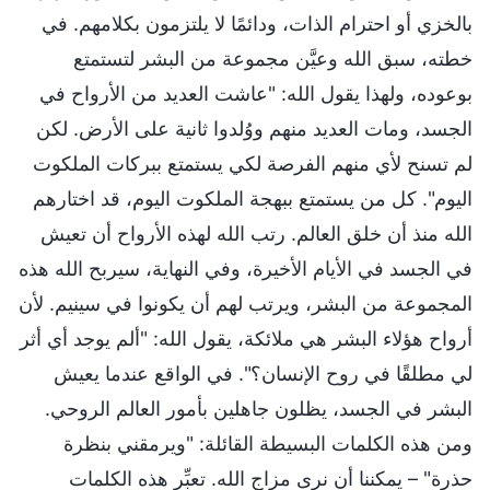
بالخزي أو احترام الذات، ودائمًا لا يلتزمون بكلامهم. في
خطته، سبق الله وعيَّن مجموعة من البشر لتستمتع
بوعوده، ولهذا يقول الله: "عاشت العديد من الأرواح في
الجسد، ومات العديد منهم ووُلدوا ثانية على الأرض. لكن
لم تسنح لأي منهم الفرصة لكي يستمتع ببركات الملكوت
اليوم". كل من يستمتع ببهجة الملكوت اليوم، قد اختارهم
الله منذ أن خلق العالم. رتب الله لهذه الأرواح أن تعيش
في الجسد في الأيام الأخيرة، وفي النهاية، سيربح الله هذه
المجموعة من البشر، ويرتب لهم أن يكونوا في سينيم. لأن
أرواح هؤلاء البشر هي ملائكة، يقول الله: "ألم يوجد أي أثر
لي مطلقًا في روح الإنسان؟". في الواقع عندما يعيش
البشر في الجسد، يظلون جاهلين بأمور العالم الروحي.
ومن هذه الكلمات البسيطة القائلة: "ويرمقني بنظرة
حذرة" – يمكننا أن نرى مزاج الله. تعبِّر هذه الكلمات