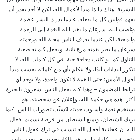
البشرية. هناك دائمًا مبدأ لأعمال الله، لكن لا أحد يقدر أن
يفهم قوانين كل ما يفعله. عندما يدرك البشر عظمة
وغضب الله، سرعان ما يغير الله النغمة إلى الرحمة
والمحبة، لكن عندما يعرف الناس محبة الله ورحمته،
سرعان ما يغير نغمته مرة ثانية، ويجعل كلماته صعبة
التناول كما لو كانت دجاجة حية. في كل كلمات الله، لا
تتكرر البدايات أبدًا، ولا يتكلم بأي من كلماته بحسب مبدأ
أقوال الأمس؛ حتى النغمة لا تكون واحدة، ولا يوجد أي
ترابط للمضمون – وهذا كله يجعل الناس يشعرون بالحيرة
أكثر. هذه هي حكمة الله، وإعلان عن شخصيته. هو
يستخدم نغمة وأسلوب حديثه ليُشتِّت تصورات الناس، كيما
يربك الشيطان، ويمنع الشيطان من فرصة تسميم أفعال
الله. ن عجائبية أفعال الله تتسبب في ترك عقول الناس
متحيرة من كلمات الله. هم بالكاد يجدون طريقهم لبابهم