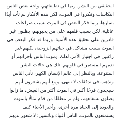
الحقيقي بين البشر. ربما في تطلعاتهم، واجه بعض الناس
انتكاسات وفكروا في الموت، لكن هذه الأفكار لم تأت أبدًا
بثمارها، ربما فكر البعض في الموت بسبب صراعات
عائلية، لكن بسبب قلقهم على من يحبونهم، يظلون غير
قادرين على تحقيق هذه الأمنية. وربما قد فكر البعض في
الموت بسبب مشاكل في حياتهم الزوجية، لكنهم غير
راغبين في اجتياز الأمر. لذلك، يموت الناس بأحزانهم أو
ندمهم المستمر في قلوبهم. تلك هي حالات البشر
المتنوعة. وبالنظر إلى عالم الإنسان الكبير، تأتي الناس
وتذهب في تدفقات لا تنتهي، ومع أنهم يشعرون أنهم
سيجدون فرحًا أكبر في الموت أكثر من العيش، ما زالوا
يصلون بشفاههم، ولم نر مطلقًا من قدَّم مثالًا بالموت
والعودة إلى الحياة مرة أخرى، وأخبر الأحياء كيف
يستمتعون بالموت. الناس أغبياء وبائسين: لا شعور لديهم