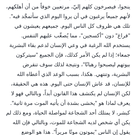
ينجوا، فيصرخون كلهم إليّ، مرتعبين خوفاً من أن أهلكهم،
لأنهم جميعاً يرغبون في أن يروا اليوم الذي سأتمجَّد فيه".
تلك هي ظروف كل الناس اليوم. جميعهم يعيشون في
"فراغ" دون "أكسجين"، مما يُصعِّب عليهم التنفس.
يستخدم الله الرغبة في وعي الإنسان لدعم بقاء البشرية
جمعاء؛ إذا لم يكن الأمر كذلك، فإن الجميع "سيتركون
بيوتهم ليصبحوا رهبانًا"، ونتيجة لذلك سوف تنقرض
البشرية، وتنتهي. هكذا، بسبب الوعد الذي أعطاه الله
للإنسان، قد عاش الإنسان حتى اليوم. هذه هي الحقيقة،
لكن الإنسان لم يكتشف هذا القانون أبداً، وبالتالي فهو لا
يعرف لماذا هو "يخشى بشدة أن يأتيه الموت مرة ثانية".
كبشر، لا يمتلك أحد الشجاعة لمواصلة الحياة، ومع ذلك لم
يكن أي شخص لديه الشجاعة للموت، وبالتالي فإن الله
يقول إن الناس "يموتون موتًا مريراً". هذا هو الوضع