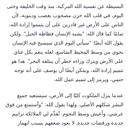
البسيطة عن نفسية الله المركبة. منذ وقت الخليقة وحتى
اليوم، في قلب الله حزن مصحوب بغضب ودينونة، لأن
الناس على الأرض غير قادرين على أن يتمموا إرادة الله،
تمامًا كما قال الله: "يشبه الإنسان فظاظة الجبل". ولكن
يقول الله أيضًا: "سيأتي اليوم الذي سيسبح فيه الإنسان
نحوي من وسط المحيط الشاسع، لعله ينعم بكل غناي
على الأرض ويترك وراءه خطر أن يبتلعه البحر". هذا هو
تتميم إرادة الله، ويمكن أيضًا أن يوصف على أنه توجه
حتمي، ويرمز إلى تتميم عمل الله.
عندما ينزل الملكوت كليًا إلى الأرض، سيستعيد جميع
البشر شكلهم الأصلي. ولهذا يقول الله: "وأستمتع من فوق
عرشي، وأعيش وسط النجوم. تُقدِّم لي الملائكة ترانيم
جديدة ورقصات جديدة. لا يعود ضعفهم يسبب انهمار