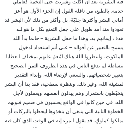
فيه البشرية بعد أن أكلت وشربت حتى التخمة كعاملي
خدمة. بالطبع، من نافلة القول إن الجزء الأول هو أعز
أماني البشر وأكثرها جدّيّةً، بل وأكثر من ذلك لأن البشر قد
تعودوا منذ أمد طويل على جعل التمتع بكل ما هو لله
هدف إيمانهم به. وهذا ما جعل البشرية – حالما بدأ الله
يسمح بالتعبير عن أقواله – على أتم استعداد لدخول
الملكوت، وانتظروا اللهُ هناك ليُنعمَ عليهم بمختلف العطايا.
ببساطة لم يدفع الناس في هذه الظروف الثمن الصحيح
بتغيير شخصياتهم، والسعي لإرضاء الله، وإبداء التقدير
لمشيئة الله، وغير ذلك. وبنظرة سطحية، فقد بدا أن البشر
يتخبّطون باستمرار وهم يبذلون أنفسهم ويعملون لأجل
الله، في حين كانوا في الواقع يحسبون في صميم قلوبهم
الخطوة التالية التي ينبغي أن يتخذوها ليحظوا بالبركات أو
يملكوا كملوكٍ. قد يقول المرء إنه في الوقت الذي كان فيه