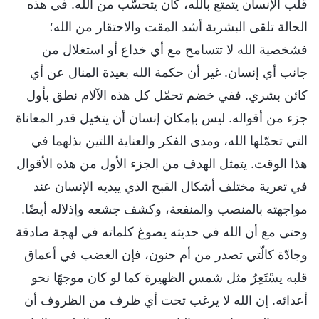
قلب الإنسان يتمتع بالله، كان يتحسّب من الله. في هذه
الحالة تلقى البشرية أشد المقت والاحتقار من الله؛
فشخصية الله لا تتسامح مع أي خداع أو استغلال من
جانب أي إنسان. غير أن حكمة الله بعيدة المنال عن أي
كائن بشري. ففي خضم تحمّل كل هذه الآلام نطق بأول
جزء من أقواله. ليس بإمكان إنسان أن يتخيل قدر المعاناة
التي تحمّلها الله، ومدى الفكر والعناية اللتين بذلهما في
هذا الوقت. يتمثل الهدف من الجزء الأول من هذه الأقوال
في تعرية مختلف أشكال القبح الذي يبديه الإنسان عند
مواجهته بالمنصب والمنفعة، وكشف جشعه وإذلاله أيضًا.
وحتى مع أن الله في حديثه يصوغ كلماته في لهجة صادقة
وجادّة كالّتي تصدر من أم حنون، فإن الغضب في أعماق
قلبه يسْتَعِرُ مثل شمس الظهيرة كما لو كان موجهًا نحو
أعدائه. إن الله لا يرغب تحت أي ظرف من الظروف أن