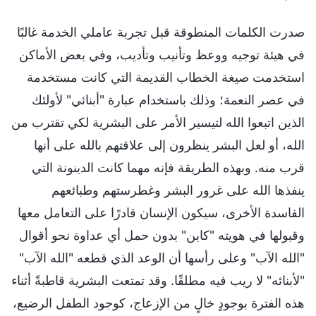
صدرت الكلمات المنطوقة قبل تجربة عاملي الخدمة غالبًا
في هيئة توجيه ووعظ وتأنيب وتأديب، وفي بعض الأماكن
استخدمت صيغة الخطاب القديمة التي كانت مستخدمة
في عصر النعمة؛ وذلك باستخدام عبارة "أبنائي" لأولئك
الذين اتبعوا الله لتيسير الأمر على البشرية لكي تقترب من
الله، أو لعل البشر ينظرون إلى علاقتهم بالله على أنها
قرب منه. وبهذه الطريقة فإنه مهما كانت الدينونة التي
ينفذها الله على غرور البشر وغطرستهم وطبائعهم
الفاسدة الأخرى، سيكون الإنسان قادرًا على التعامل معها
وقبولها في هويته "كابن" بدون حمل أي عداوة نحو أقوال
"الله الآب" وعلى رأسها أن الوعد الذي قطعه "الله الآب"
"لأبنائه" لا ريب فيه مطلقًا. وقد تمتعت البشرية قاطبةً أثناء
هذه الفترة بوجودٍ خالٍ من الإزعاج، كوجود الطفل الرضيع،