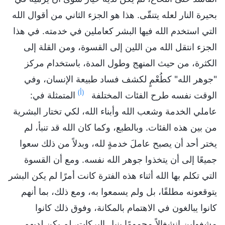
بحيرة النار لعله يتنقّى. هذا هو الجزء الثاني من أقوال الله
التي استخدم الله فيها البشر كعاملين في خدمته. في هذا
الجزء انتقل الله من اللين إلى القسوة، ومن القلة إلى
الكثرة، من حيث المنهج وطول المدة، باستخدام مركز
"جوهر الله" كطُعْمٍ لكشف فساد طبيعة الإنسان، وفي
(أ)
الوقت نفسه طرح الفئات المختلفة
المتمثلة في:
عاملي الخدمة وشعب الله وأبناء الله، لكي تختار البشرية
من بين هذه الفئات. وبالطبع، وكما كان الله قد تنبأ، لم
يختر أحد أن يصبح عاملَ خدمةٍ لله، وبدلاً من ذلك سعوا
جميعًا إلى أن يتخذوا جوهر الله نفسه. ومع أن القسوة
التي تكلم بها الله أثناء هذه الفترة كانت أمرًا لم يكن البشر
يتوقعونه مطلقًا، بل ولم يسمعوا به، ومع ذلك، بما أنهم
كانوا يبالغون في الاهتمام بالمكانة، وفوق ذلك كانوا
مشغولين انشغالاً محمومًا بنيل البركات، لم يكن لديهم