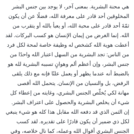
هي محنة البشرية. بمعنى آخر، لا يوجد بين جنس البشر
المخلوقين أحد قادر على معرفة الله، فضلًا عن أن يكون
ثمّةَ أحد قادر على محبة الله، أو يعبأ بالله أو يتقرب من
الله. إنما الغرض من إيمان الإنسان هو كسب البركات. لقد
أعطت هوية الله كشخص له وظيفة خاصة لمحة لكل فرد
من الناس: تجد البشرية من السهل اعتبار الله واحدًا من
جنس البشر، وإن أعظم ألم وهوانٍ تسببه البشرية لله هو
بالضبط أنه عندما يظهر أو يعمل علنًا فإنه مع ذلك يلقى
الرفض، بل والنسيان من الإنسان. يتحمل الله أقصى
مهانة لكي يُخلّص الجنس البشري، وغايته من إعطاء كل
شيء أن يخلص البشرية والحصول على اعتراف البشر.
إن الثمن الذي قد دفعه الله مقابل هذا كله هو شيء ينبغي
لكل ذي ضمير أن يكون قادرًا على تقديره. لقد كسب
الجنس البشري أقوال الله وعمله، كما نال خلاصه، وفي