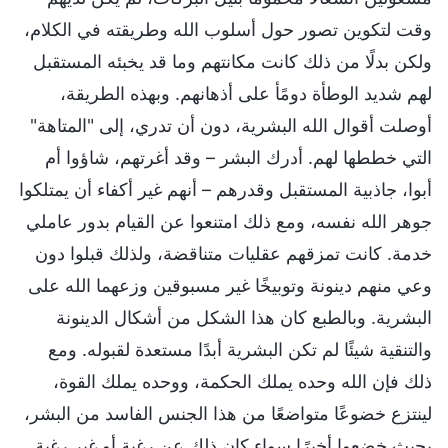
وقت لتكوين تصور حول أسلوب الله وطريقته في الكلام،
ولكن بدلًا من ذلك كانت مكانتهم وما قد يخبئه المستقبل
لهم شديد الوطأة دومًأ على أذهانهم. وبهذه الطريقة،
أوصلت أقوال الله البشرية، دون أن تدري، إلى "المتاهة"
التي خططها لهم. أدرك البشر – وقد أغرتهم، شاؤوا أم
أبوا، جاذبية المستقبل وقدرهم – أنهم غير أكفاء أن يمتلكوا
جوهر الله نفسه، ومع ذلك امتنعوا عن القيام بدور عاملي
خدمة. كانت تمزقهم عقليات متناقضة، ولذلك قبلوا دون
وعي منهم دينونة وتوبيخًا غير مسبوقين وزعهما الله على
البشرية. وبالطبع كان هذا الشكل من أشكال الدينونة
والتنقية شيئًا لم تكن البشرية أبدًا مستعدة لقبوله. ومع
ذلك فإن الله وحده يملك الحكمة، ووحده يملك القوة،
لينتزع خضوعًا متواضعًا من هذا الجنس الفاسد من البشر،
بحيث خضعوا أخيرًا سواء كان ذلك عن رغبة أو غير رغبة.