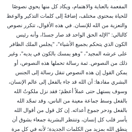
المفعمة بالعناية والاهتمام، ويكاد كل منها يحوي نصوصًا
للحياة بمحتوى مختلف، إضافةً إلى كلمات التذكير والوعظ
والتعزية من الله للإنسان. في هذه الأقوال، تتكرر نصوص
كالتالي: "الإله الحق الواحد قد صار جسدًا، وأنه رئيس
الكون الذي يتحكم بجميع الأشياء"، "يجلس الملك الظافر
على عرشه المجيد"، "وهو يمسك بالكون في يديه"، وغير
ذلك من النصوص. ثمة رسالة تحملها هذه النصوص، أو
يمكن القول إن هذه النصوص تنقل رسالة إلى الجنس
البشري مفادها: أن الله قد جاء بالفعل إلى عالم الإنسان،
وسوف يستهل حتى عملاً أعظمَ؛ فقد نزل ملكوتُ الله
بالفعل وسط جماعة معينة من الناس، وقد تمجّد الله
بالفعل ودحر جموع أعدائه. إن كل قول من أقوال الله
يأسر قلب كل إنسان، وتنتظر البشرية جمعاء بشوق أن
ينطق الله بمزيد من الكلمات الجديدة؛ لأنه في كل مرة