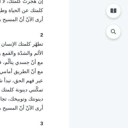
إن هجرتُ كلمتك، لا 
كلمتك عن الحياة وطيب
أرى الآنّ أنّ المسيح
2
تطهّر كلمتك الإنسان 
الألم والشدّة والقمع
مع أنّ جسدي يتألّم، ف
مع أنّ الطريق أمامي 
عبر فهم الحق، تبدأ ش
تمكّنني دينونة كلمتك
دينونتك وتوبيخك، تجار
أرى الآنّ أنّ المسيح
3