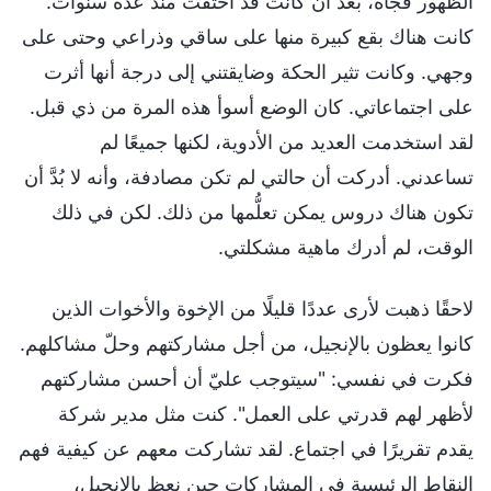
الظهور فجأة، بعد أن كانت قد اختفت منذ عدة سنوات.
كانت هناك بقع كبيرة منها على ساقي وذراعي وحتى على
وجهي. وكانت تثير الحكة وضايقتني إلى درجة أنها أثرت
على اجتماعاتي. كان الوضع أسوأ هذه المرة من ذي قبل.
لقد استخدمت العديد من الأدوية، لكنها جميعًا لم
تساعدني. أدركت أن حالتي لم تكن مصادفة، وأنه لا بُدَّ أن
تكون هناك دروس يمكن تعلُّمها من ذلك. لكن في ذلك
الوقت، لم أدرك ماهية مشكلتي.
لاحقًا ذهبت لأرى عددًا قليلًا من الإخوة والأخوات الذين
كانوا يعظون بالإنجيل، من أجل مشاركتهم وحلّ مشاكلهم.
فكرت في نفسي: "سيتوجب عليّ أن أحسن مشاركتهم
لأظهر لهم قدرتي على العمل". كنت مثل مدير شركة
يقدم تقريرًا في اجتماع. لقد تشاركت معهم عن كيفية فهم
النقاط الرئيسية في المشاركات حين نعظ بالإنجيل،