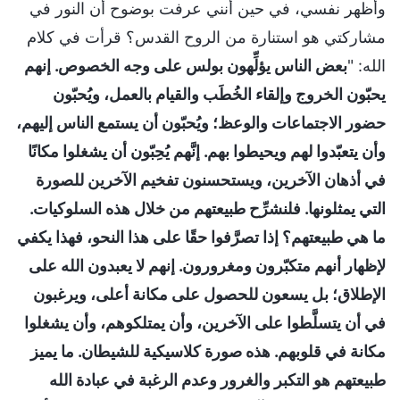
وأظهر نفسي، في حين أنني عرفت بوضوح أن النور في
مشاركتي هو استنارة من الروح القدس؟ قرأت في كلام
الله: "
بعض الناس يؤلِّهون بولس على وجه الخصوص. إنهم
يحبّون الخروج وإلقاء الخُطَب والقيام بالعمل، ويُحبّون
حضور الاجتماعات والوعظ؛ ويُحبّون أن يستمع الناس إليهم،
وأن يتعبّدوا لهم ويحيطوا بهم. إنَّهم يُحِبّون أن يشغلوا مكانًا
في أذهان الآخرين، ويستحسنون تفخيم الآخرين للصورة
التي يمثلونها. فلنشرِّح طبيعتهم من خلال هذه السلوكيات.
ما هي طبيعتهم؟ إذا تصرَّفوا حقًا على هذا النحو، فهذا يكفي
لإظهار أنهم متكبّرون ومغرورون. إنهم لا يعبدون الله على
الإطلاق؛ بل يسعون للحصول على مكانة أعلى، ويرغبون
في أن يتسلَّطوا على الآخرين، وأن يمتلكوهم، وأن يشغلوا
مكانة في قلوبهم. هذه صورة كلاسيكية للشيطان. ما يميز
طبيعتهم هو التكبر والغرور وعدم الرغبة في عبادة الله