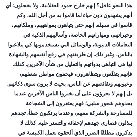
هذا النحو عاقل؟ إنهم خارج حدود العقلانية، ولا يخجلون: أي
أنهم يشهدون دون حياء لما قاموا به من أجل الله، وكم
قاسوا في سبيله. إنهم حتى يتباهون بمواهبهم، وملكاتهم،
وخبراتهم، ومهاراتهم الخاصة، وأساليبهم الذكية في
التعاملات الدنيوية، والوسائل التي يستخدمونها كي يتلاعبوا
بالناس، وغير ذلك. إن طريقتهم في رفع أنفسهم والشهادة
لها هي التباهي بذواتهم والتقليل من شأن الآخرين. كذلك
فإنهم يتقنَّعون ويتظاهرون، فيخفون مواطن ضعفهم،
وعيوبهم ونقائصهم عن الناس، بحيث لا يرون سوى ذكائهم.
بل إنهم لا يجرؤون على أن يخبروا الناس الآخرين عندما
يحدوهم شعور سلبي؛ فهم يفتقرون إلى الشجاعة
للمصارحة والشركة معهم، وعندما يرتكبون خطأ، تجدهم
يبذلون قصارى جهدهم لإخفائه والتستر عليه. كذلك لا
يذكرون مطلقًا الضرر الذي ألحقوه بعمل الكنيسة في