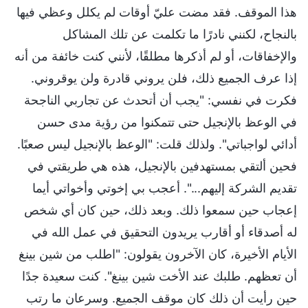
هذا الموقف. فقد مضت عليّ أوقات لم يكلل وعظي فيها
بالنجاح، لكنني نادرًا ما تكلمت عن تلك المشاكل
والإخفاقات، أو لم أذكرها مطلقًا، لأنني كنت خائفة من أنه
إذا عرف الجميع ذلك، فلن يروني قادرة ولن يوقروني.
فكرت في نفسي: "يجب أن أتحدث عن تجاربي الناجحة
في الوعظ بالإنجيل حتى تتمكنوا من رؤية مدى حسن
أدائي لواجباتي". ولذلك قلت: "الوعظ بالإنجيل ليس صعبًا.
فحين ألتقي بمستهدفين بالإنجيل، هذه هي طريقتي في
تقديم الشركة إليهم...". أعجب بي إخوتي وأخواتي أيما
إعجاب حين سمعوا ذلك. وبعد ذلك، حين كان أي شخص
له أصدقاء أو أقارب يريدون التحقيق في عمل الله في
الأيام الأخيرة، كان الآخرون يقولون: "اطلب من شين بينغ
أن تعظهم. طلبك عند الأخت شين بينغ". كنت سعيدة جدًا
حين رأيت أن ذلك كان موقف الجميع. وسرعان ما رتب