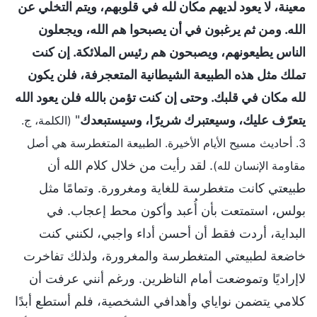
معينة، لا يعود لديهم مكان لله في قلوبهم، ويتم التخلي عن
الله. ومن ثم يرغبون في أن يصبحوا هم الله، ويجعلون
الناس يطيعونهم، ويصبحون هم رئيس الملائكة. إن كنت
تملك مثل هذه الطبيعة الشيطانية المتعجرفة، فلن يكون
لله مكان في قلبك. وحتى إن كنت تؤمن بالله فلن يعود الله
يتعرّف عليك، وسيعتبرك شريرًا، وسيستبعدك
"
(الكلمة، ج.
3. أحاديث مسيح الأيام الأخيرة. الطبيعة المتغطرسة هي أصل
. لقد رأيت من خلال كلام الله أن
مقاومة الإنسان لله)
طبيعتي كانت متغطرسة للغاية ومغرورة. وتمامًا مثل
بولس، استمتعت بأن أُعبد وأكون محط إعجاب. في
البداية، أردت فقط أن أحسن أداء واجبي، لكنني كنت
خاضعة لطبيعتي المتغطرسة والمغرورة، ولذلك تفاخرت
لاإراديًا وتموضعت أمام الناظرين. ورغم أنني عرفت أن
كلامي يتضمن نواياي وأهدافي الشخصية، فلم أستطع أبدًا