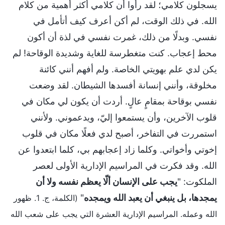
يسجلون كلامي؛ لقد رأوا أن كلامي أكثر أهمية من كلام
الله. في ذلك الوقت، لم أكن أعرف كيف أتأمل في
نفسي. وبدلًا من ذلك، غمرت نفسي في لذة أن أكون
محط إعجاب. كنت متغطرسة للغاية وشديدة الوقاحة! لم
يكن لدي علم بهويتي الخاصة. ولم أفهم أنني كائنة
مخلوقة، وأنني إنسانة أفسدها الشيطان. لقد وضعت
نفسي بوقاحة بمقامٍ عالٍ. أردت أن يكون لي مكان في
قلوب الآخرين، وأن يستمعوا إليّ، ويدعموني. ولأنني
استمررت في التفاخر، أصبح لدي فعلًا مكان في قلوب
إخوتي وأخواتي. وكلما زاد إعجابهم بي، كلما ابتعدوا عن
الله. وقد فكرت في المراسيم الإدارية الأولى لعصر
الملكوت: "
يجب على الإنسان ألّا يعظم نفسه ولا أن
يمجدها، بل ينبغي أن يعبد الله ويمجده
"
(الكلمة، ج. 1. ظهور
الله وعمله. المراسيم الإدارية العشرة التي يجب على شعب الله