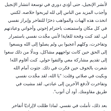
لأنشر الإنجيل، حتى أؤدي دوري في توسعة انتشار الإنجيل
وأجذب المزيد من الناس إلى لله ليربحوا خلاصه. لكنني
اتخذت هذه الهبات والمواهب ذخرًا للتفاخر وإبراز نفسي
في كل مكان واستمتعت باحترام إخوتي وأخواتي وعبادتهم
لي. لقد كنت وقحة للغاية! لأنني مجَّدت نفسي باستمرار
وتفاخرت، وكلهم أعجبوا بي ولم يصلوا إلى الله ويسعوا
إلى الحق حين كانت تواجههم مشاكل، وبدلًا من ذلك سعوا
إلى تقديم مشاركة معي والتفوا حولي. كنت أقاوم الله!
شعرت بالخوف حين فكرت في ذلك. جثوت أمام الله
وبكيت في صلاتي وقلت: "يا الله، لقد مجَّدت نفسي
وتفاخرت لأدفع الآخرين إلى عبادتي. لقد مشيت في
طريق مقاومتك. أود أن أتوب".
بعد ذلك، تأملت في نفسي. لماذا ظللت لاإراديًا أتفاخر