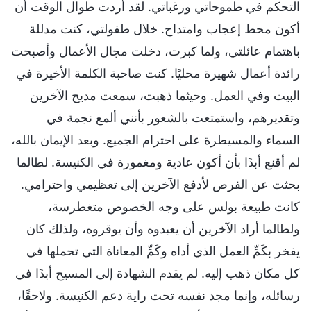
التحكم في طموحاتي ورغباتي. لقد أردت طوال الوقت أن
أكون محط إعجاب وامتداح. خلال طفولتي، كنت مدللة
باهتمام عائلتي، ولما كبرت، دخلت مجال الأعمال وأصبحت
رائدة أعمال شهيرة محليًا. كنت صاحبة الكلمة الأخيرة في
البيت وفي العمل. وحيثما ذهبت، سمعت مديح الآخرين
وتقديرهم، واستمتعت بالشعور بأنني ألمع نجمة في
السماء والمسيطرة على احترام الجميع. وبعد الإيمان بالله،
لم أقنع أبدًا بأن أكون عادية ومغمورة في الكنيسة. لطالما
بحثت عن الفرص لأدفع الآخرين إلى تعظيمي واحترامي.
كانت طبيعة بولس على وجه الخصوص متغطرسة،
ولطالما أراد الآخرين أن يعبدوه وأن يوقروه، ولذلك كان
يفخر بكَمِّ العمل الذي أداه وكَمِّ المعاناة التي تحملها في
كل مكان ذهب إليه. لم يقدم الشهادة إلى المسيح أبدًا في
رسائله، وإنما مجد نفسه تحت راية دعم الكنيسة. ولاحقًا،