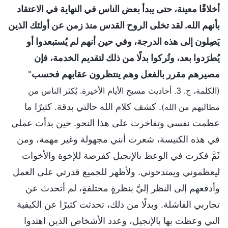
أخلاقًا معينة، حتى يبدأ بعض الناس في النهاية في الاعتقاد
بأنهم الله. لقد تخلى الروح القدس منذ زمن عن أولئك الذين
يَصِلون إلى هذه الدرجة، وفي حين أنهم لم يُستبعدوا أو
يُطرَدوا بعد، وتُركوا بدلًا من ذلك لتقديم الخدمة، فإن
مصيرهم مقرر بالفعل وهم ينتظرون عقابهم فحسب
"
(الكلمة، ج. 3. أحاديث مسيح الأيام الأخيرة. يُكثر الناس من
. كشف كلام الله حالتي بدقة. كثيرًا ما
مطالبهم من الله)
عظمت نفسي وتفاخرت على هذا النحو. حين بدأت عملي
في هذه الكنيسة، شعرت أنني مجهولة وغير مهمة، ومن
ثَمَّ فكرت في الوعظ بالإنجيل كفرصة للإخوة والأخوات
ليعظموني ويمتدحوني. ولأظهر للجميع قدرتي على العمل
وأدفعهم إلى النظر إليَّ بنظرةٍ مختلفةٍ، لم أتحدث عن
تجاربي الفاشلة. وبدلًا من ذلك، تحدثت كثيرًا عن الكيفية
التي وعظت بها بالإنجيل، وعدد الأشخاص الذين اهتدوا