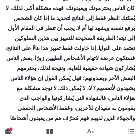
كان الناس يحترمونك ويعبدونك، فهذه مشكلة أكبر. لذلك، لا
يُمكنك النظر فقط إلى النتائج لتحديد ما إذا كان الشخص
يَرفع نفسه ويشهد لها أم لا. يجب أن تنظر في المقام الأول
إلى نيته؛ الطريقة الصحيحة للتمييز بين هذين السلوكين
تعتمد على النوايا. إذا حَاولتَ فقط تمييز هذا بناءً على النتائج،
فستكون عرضة لاتهام الأشخاص الطيبين زورًا. بعض الناس
يُشاركون شهادة حقيقية للغاية، ونتيجة لذلك، يحترمهم
البعض الآخر ويعبدونهم؛ فهل يُمكن القول إن هؤلاء الناس
يشهدون لأنفسهم؟ لا، لا يُمكن ذلك. لا توجد مشكلة مع
هؤلاء الناس، فالشهادة التي يُشاركونها والواجب الذي
يقومون به مفيدان للآخرين، وفقط الأشخاص الحمقى
والجهلاء الذين لديهم فهم مُحرّف هم من يعبدون أشخاصًا
آخرين. إن مُفتاح تمييز ما إذا كان الناس يَرفعون أنفسهم
ويشهدون لها أم لا هو النظر في نية المتحدث. إذا كانت نيتك