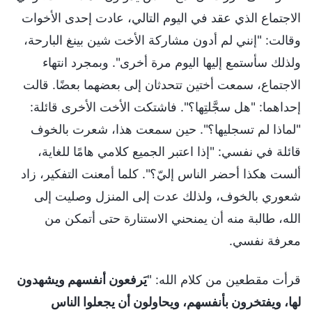
الاجتماع الذي عقد في اليوم التالي، عادت إحدى الأخوات
وقالت: "إنني لم أدون مشاركة الأخت شين بينغ البارحة،
ولذلك سأستمع إليها اليوم مرة أخرى". وبمجرد انتهاء
الاجتماع، سمعت أختين تتحدثان إلى بعضهما بعضًا. قالت
إحداهما: "هل سجَّلتِها؟". فاشتكت الأخت الأخرى قائلة:
"لماذا لم تسجليها؟". حين سمعت هذا، شعرت بالخوف
قائلة في نفسي: "إذا اعتبر الجميع كلامي هامًا للغاية،
ألست هكذا أحضر الناس إليّ؟". كلما أمعنت التفكير، زاد
شعوري بالخوف، ولذلك عدت إلى المنزل وصليت إلى
الله، طالبة منه أن يمنحني الاستنارة حتى أتمكن من
معرفة نفسي.
قرأت مقطعين من كلام الله: "
يَرفعون أنفسهم ويشهدون
لها، ويفتخرون بأنفسهم، ويحاولون أن يجعلوا الناس