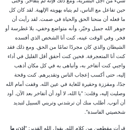
شيء من أجل البشرية، ومع ذلك فإنه لم يتفاخر. وحتى
حين تفاعل مع الناس، لم يتباه بهويته الإلهية. لقد كان كل
ما فعله أن منحنا الحق والحياة في صمت. لقد رأيت أن
جوهر الله جميل وخيّر، وأنه متواضع وخفي، بلا غطرسة أو
فخر. وفي الوقت عينه، كنت أنا الشخص الذي أفسده
الشيطان والذي كان مجردًا تمامًا من الحق. ومع ذلك فقد
كنت أنا المتعجرفة. فحين كنت أحقق أقل القليل في أداء
واجبي كنت أتفاخر به، وأتباهى به في كل مكان أذهب
إليه، حتى أكسب إعجاب الناس وتقديرهم. كنت وقحة
جدًا، ومقززة وحقيرة للغاية في عين الله. وقفت أمام الله
وصليت إليه، وقلت: "يا الله، لا أود أن أتفاخر بعد الآن. أود
أن أتوب. أطلب منك أن ترشدني وتريني السبيل لتبديد
شخصيتي الفاسدة".
قرأت مقطعين من كلام الله. يقول الله القدير: "
إذن، ما