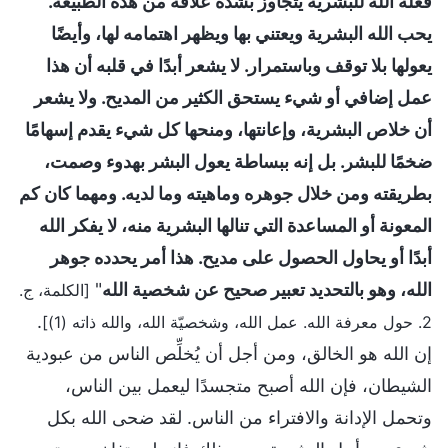
فعله الله للبشرية يتجاوز بشدة علاقة من هذه الطبيعة.
يحب الله البشرية ويعتني بها ويظهر اهتمامه لها، وأيضًا
يعولها بلا توقف وباستمرار. لا يشعر أبدًا في قلبه أن هذا
عمل إضافي أو شيء يستحق الكثير من المديح. ولا يشعر
أن خلاص البشرية، وإعانتها، ومنحها كل شيء يقدم إسهامًا
ضخمًا للبشر. بل إنه ببساطة يعول البشر بهدوء وصمت،
بطريقته ومن خلال جوهره وماهيته وما لديه. ومهما كان كم
المعونة أو المساعدة التي تنالها البشرية منه، لا يفكر الله
أبدًا أو يحاول الحصول على مديح. هذا أمر يحدده جوهر
الله، وهو بالتحديد تعبير صحيح عن شخصية الله
"
[الكلمة، ج.
.
2. حول معرفة الله. عمل الله، وشخصيّة الله، والله ذاته (1)]
إن الله هو الخالق، ومن أجل أن يُخلِّص الناس من عبودية
الشيطان، فإن الله أصبح متجسدًا ليعمل بين الناس،
وتحمل الإدانة والافتراء من الناس. لقد ضحى الله بكل