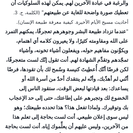
والرغبة في عبادة الآخرين لهم. يمكن لهذه السلوكيات أن
تعطيك صورة واضحة للغاية عن طبيعتهم
"
(الكلمة، ج. 3.
.
أحاديث مسيح الأيام الأخيرة. كيفية معرفة طبيعة الإنسان)
"
عندما تزداد طبيعة البشر وجوهرهم تعجرفًا، يمكنهم التمرد
على الله ومقاومته كثيرًا، ولا يعيرون كلامه أي اهتمام،
ويكوِّنون مفاهيم حوله، ويفعلون أشياء تخونه، وأشياء
تمجّدهم وتقدِّم الشهادة لهم. أنت تقول إنّك لست متعجرفًا،
لكن فرضًا أنّك أُعطِيتَ كنيسة وسُمح لك بأن تقودها، فرضًا
أنّني لم أهذّبك، وأنّه لم ينتقدك أحدٌ من أسرة الله أو
يساعدك: بعد قيادتها لبعض الوقت، ستقود الناس إلى
الخضوع لك وتجبرهم على إطاعتك، حتى إلى حد الإعجاب
بك وتوقيرك. ولماذا تفعل هذا؟ هذا تحدده طبيعتك؛ وهو
ليس سوى إعلان طبيعي. أنت لست بحاجة إلى تعلم هذا
من الآخرين، وليس عليهم أن يعلِّموك إياه. أنت لست بحاجة