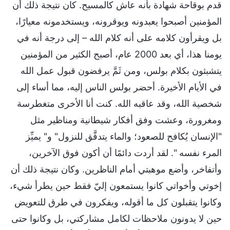
قدم بوقاحة شهادة بأنه عاش كالمسيح. كان نتيجة ذلك أن
المؤمنين أصبحوا يعبدونه ويوقرونه، ويستخدمونه معيارًا،
بل ويقرأون كلامه على أنه كلام الله – إلى درجة أنه في
يومنا هذا، أي بعد 2000 عام، أصبح الكثير من المؤمنين
يتشبثون بكلام بولس، ومن ثَمَّ يرفضون قبول عمل الله
في الأيام الأخيرة. أحضر بولس الناس إليه، مما أساء إلى
شخصية الله، وقد عاقبه الله. كنت أنا الأخرى متغطرسة
ومغرورة، وعشت وفق أفكار شيطانية ومناظير مثل
"الإنسان يُكافح للصعود؛ والماء يتدفَّق للنزول" و" يميِّز
المرء نفسه ". لقد أردت دائمًا أن أكون فوق الآخرين،
وأتفاخر، وأضع موهبتي أمام الناظرين. وكان نتيجة ذلك أن
إخوتي وأخواتي كانوا يستمعون إليّ فقط حين يطرأ شيء،
وكانوا يتقبلون كل ما أقوله، ويفكرون في طرق للتعويض
حين لا يدونون ملاحظات لكامل مشاركتي، بل وكانوا حتى