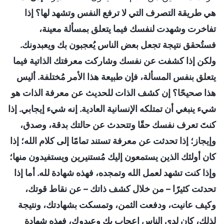
هي طريقة التصرف التي لا ترفع النفس وتشهد لها؟ إذا
تفاخرت وشهدت لنفسك فيما يتعلق بمسألة معينة،
فستُحقق نتيجة تجعل بعض الناس يُعجبون بك ويعبدونك.
ولكن إذا كشفت عن نفسك وشاركت معرفتك الذاتية فيما
يتعلق بنفس المسألة، فإن طبيعة هذا الأمر مُختلفة. أليس
هذا صحيحًا؟ إن كشف الذات للحديث عن معرفة الذات هو
شيء ينبغي أن تمتلكه الإنسانية العادية. إنه شيء إيجابي. إذا
كنتَ تعرف نفسك حقًا وتتحدث عن حالتك بدقة، وصدق،
وإيجاز؛ إذا تحدثت عن معرفة تستند تمامًا إلى كلام الله؛ إذا
كان أولئك الذين يستمعون إليك مُستنيرين ويستفيدون منها؛
وإذا كنت تشهد لعمل الله وتمجده، فهذه شهادة لله. أما إذا
تحدثت كثيرًا – من خلال كشف ذاتك – عن نقاط قوتك،
وكيف عانيت، ودفعت الثمن، وتمسكت بشهادتك، ونتيجة
لذلك، كان لدى الناس إعجاب بك وعبدوك، فهذه شهادة