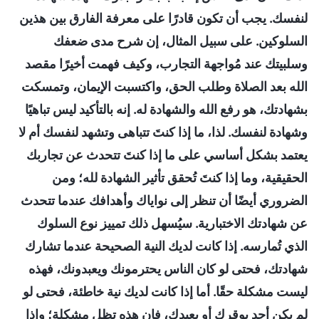
لنفسك. يجب أن تكون قادرًا على معرفة الفارق بين هذين
السلوكين. على سبيل المثال، إن شرح مدى ضعفك
وسلبيتك عند مُواجهة التجارب، وكيف فهمت أخيرًا مقصد
الله بعد الصلاة وطلب الحق، واكتسبت الإيمان، وتمسكت
بشهادتك، هو رفع الله والشهادة له. إنه بالتأكيد ليس تباهيًا
وشهادة لنفسك. لذا، ما إذا كنتَ تتباهى وتشهد لنفسك أم لا
يعتمد بشكل أساسي على ما إذا كنتَ تتحدث عن تجاربك
الحقيقية، وما إذا كنتَ تُحقق تأثير الشهادة لله؛ ومن
الضروري أيضًا أن تنظر إلى نواياك وأهدافك عندما تتحدث
عن شهادتك الاختبارية. سيُسهل ذلك تمييز نوع السلوك
الذي تُمارسه. إذا كانت لديك النية الصحيحة عندما تشارك
شهادتك، فحتى لو كان الناس يحترمونك ويعبدونك، فهذه
ليست مشكلة حقًا. أما إذا كانت لديك نية خاطئة، فحتى لو
لم يكن أحد يوقرك أو يعبدك، فإن هذه تظل مشكلة؛ وإذا