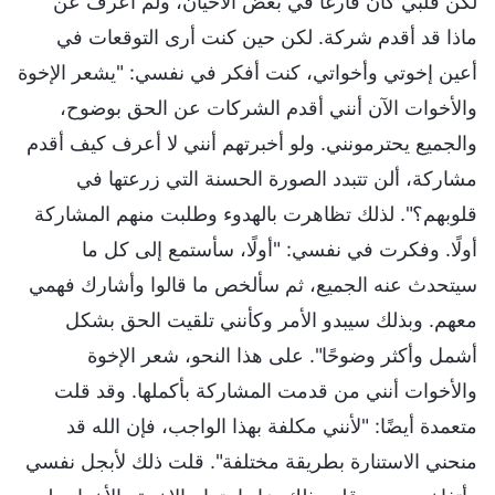
لكن قلبي كان فارغًا في بعض الأحيان، ولم أعرف عن
ماذا قد أقدم شركة. لكن حين كنت أرى التوقعات في
أعين إخوتي وأخواتي، كنت أفكر في نفسي: "يشعر الإخوة
والأخوات الآن أنني أقدم الشركات عن الحق بوضوح،
والجميع يحترمونني. ولو أخبرتهم أنني لا أعرف كيف أقدم
مشاركة، ألن تتبدد الصورة الحسنة التي زرعتها في
قلوبهم؟". لذلك تظاهرت بالهدوء وطلبت منهم المشاركة
أولًا. وفكرت في نفسي: "أولًا، سأستمع إلى كل ما
سيتحدث عنه الجميع، ثم سألخص ما قالوا وأشارك فهمي
معهم. وبذلك سيبدو الأمر وكأنني تلقيت الحق بشكل
أشمل وأكثر وضوحًا". على هذا النحو، شعر الإخوة
والأخوات أنني من قدمت المشاركة بأكملها. وقد قلت
متعمدة أيضًا: "لأنني مكلفة بهذا الواجب، فإن الله قد
منحني الاستنارة بطريقة مختلفة". قلت ذلك لأبجل نفسي