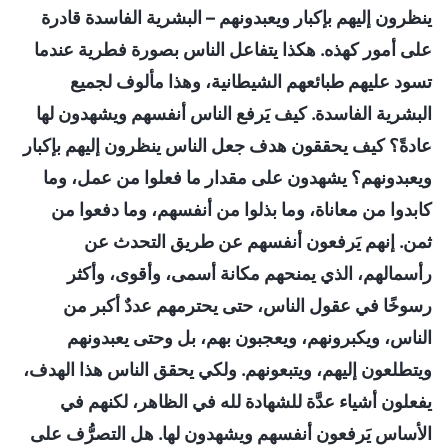
ينظرون إليهم بإكبار ويعبدونهم – البشرية الفاسدة قادرة
على أمور كهذه. هكذا يتفاعل الناس بصورة فطرية عندما
تسود عليهم طبائعهم الشيطانية، وهذا مألوف لجميع
البشرية الفاسدة. كيف يَرفع الناس أنفسهم ويشهدون لها
عادةً؟ كيف يحققون هدف جعل الناس ينظرون إليهم بإكبار
ويعبدونهم؟ يشهدون على مقدار ما فعلوا من عمل، وما
كابدوا من معاناة، وما بذلوا من أنفسهم، وما دفعوا من
ثمن. إنهم يَرفعون أنفسهم عن طريق التحدث عن
رأسمالهم، الذي يمنحهم مكانة أسمى، وأقوى، وأكثر
رسوخًا في عقول الناس، حتى يحترمهم عددٌ أكبر من
الناس، ويكبرونهم، ويعجبون بهم، بل وحتى يعبدونهم
ويتطلعون إليهم، ويتبعونهم. ولكي يحقق الناس هذا الهدف،
يفعلون أشياء عدَّة للشهادة لله في الظاهر، لكنهم في
الأساس يَرفعون أنفسهم ويشهدون لها. هل التصرُّف على