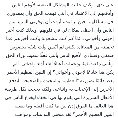
على يدي، وكيف حللت المشاكل الصعبة، لأوهم الناس
وأدفعهم إلى الاعتقاد في أنني فهمت الحق وأن بمقدوري
حل مشاكلهم. حين ترقيت، أردت أن يوقرني المزيد من
الناس وأن أحظى بمكان لي في قلوبهم، ولذلك كنت أخبر
إخوتي وأخواتي دائمًا كم كنت مشغولة وكنت أخبرهم عما
تحملته من المعاناة. لكنني لم أنْبس ببِنْت شَفَة بخصوص
ضعفي وفسادي، لأقنع الناس بأنني فعلًا سعيت وراء الحق،
وبأنني دفعت ثمنًا وتحملت أعباءً أثناء أداء واجباتي. ألم
يكن هذا خادعًا لإخوتي وأخواتي؟ إن التنين العظيم الأحمر
يعظ دائمًا بصورته "العظيمة والمجيدة والصحيحة" ليدفع
الآخرين إلى الإعجاب به واتباعه، ولكنه يحجب بكل طريقة
الأفعال الشريرة التي يقوم بها في الخفاء ليخدع الناس في
هذا العالم. ما الفرق إذن بين ما كنت أفعله وما يفعله
التنين العظيم الأحمر؟ لقد منحني الله هبات ومواهب