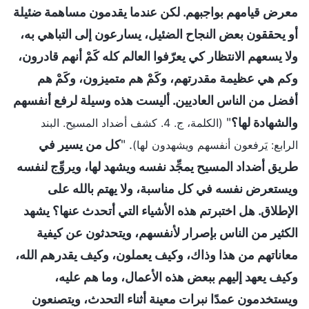
معرض قيامهم بواجبهم. لكن عندما يقدمون مساهمة ضئيلة
أو يحققون بعض النجاح الضئيل، يسارعون إلى التباهي به،
ولا يسعهم الانتظار كي يعرّفوا العالم كله كَمْ أنهم قادرون،
وكم هي عظيمة مقدرتهم، وكَمْ هم متميزون، وكَمْ هم
أفضل من الناس العاديين. أليست هذه وسيلة لرفع أنفسهم
والشهادة لها؟
"
(الكلمة، ج. 4. كشف أضداد المسيح. البند
. "
كل من يسير في
الرابع: يَرفعون أنفسهم ويشهدون لها)
طريق أضداد المسيح يمجِّد نفسه ويشهد لها، ويروِّج لنفسه
ويستعرض نفسه في كل مناسبة، ولا يهتم بالله على
الإطلاق. هل اختبرتم هذه الأشياء التي أتحدث عنها؟ يشهد
الكثير من الناس بإصرار لأنفسهم، ويتحدثون عن كيفية
معاناتهم من هذا وذاك، وكيف يعملون، وكيف يقدرهم الله،
وكيف يعهد إليهم ببعض هذه الأعمال، وما هم عليه،
ويستخدمون عمدًا نبرات معينة أثناء التحدث، ويتصنعون