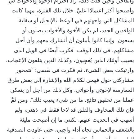
وأتفاخر. وحين قلت ذلك، زاد احترام الإخوة والأخوات لي
وأصبحوا أكثر اعتمادًا عليَّ. خلال تلك الفترة، مهما كانت
المشاكل التي واجهتهم في الوعظ بالإنجيل أو سقاية
الوافدين الجدد، لم يكن الأخوة والأخوات يصلون أو
يسعون، وإنما كانوا يأملون أن أتشارك معهم وأن أحل
مشاكلهم. في ذلك الوقت، فكرت أيضًا في الويل الذي
يصيب أولئك الذين يُعجِبون، وكذلك الذين يتلقون الإعجاب،
وارتبكت بعض الشيء، ثم فكرت في نفسي: "تتمحور
مشاركتي حول فهمي لكلام الله والإشارة إلى بعض طرق
الممارسة لإخوتي وأخواتي. وكل ذلك من أجل أن يتمكن
عملنا من تحقيق نتائج. ما من شيء يعيب ذلك". ومن ثَمَّ
فإن تلك المخاوف والقلق قد لاحا فقط في ذهني، ولم
أسهب في الحديث عنهم. لكنني ما إن أصبحت مليئة
بالشغف والحماس تجاه أداء واجبي، حتى عاودت الصدفية