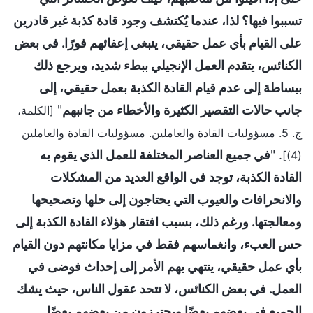
تسببوا فيها؟ لذا، عندما يُكتشف وجود قادة كذبة غير قادرين
على القيام بأي عمل حقيقي، ينبغي إعفائهم فورًا. في بعض
الكنائس، يتقدم العمل الإنجيلي ببطء شديد، ويرجع ذلك
ببساطة إلى عدم قيام القادة الكذبة بعمل حقيقي، إلى
جانب حالات التقصير الكثيرة والأخطاء من جانبهم
"
[الكلمة،
ج. 5. مسؤوليات القادة والعاملين. مسؤوليات القادة والعاملين
. "
في جميع العناصر المختلفة للعمل الذي يقوم به
(4)]
القادة الكذبة، توجد في الواقع العديد من المشكلات
والانحرافات والعيوب التي يحتاجون إلى حلها وتصحيحها
ومعالجتها. ورغم ذلك، بسبب افتقار هؤلاء القادة الكذبة إلى
حس العبء، وانغماسهم فقط في مزايا مكانتهم دون القيام
بأي عمل حقيقي، ينتهي بهم الأمر إلى إحداث فوضى في
العمل. في بعض الكنائس، لا تتحد عقول الناس، حيث يشك
الجميع في بعضهم بعضًا ويحترزون من بعضهم بعضًا