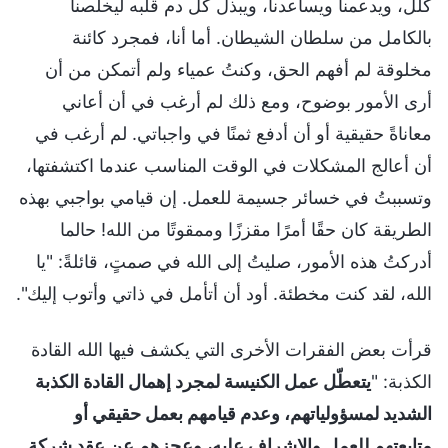
كلل، ويدعمنا ويساعدنا، ويبذل كل دم قلبه ليخلّصنا
بالكامل من سلطان الشيطان. أما أنا، فمجرد كائنة
مخلوقة لم أفهم الحق، وكنتُ عمياء ولم أتمكن من أن
أرى الأمور بوضوح، ومع ذلك لم أرغب في أن أعاني
معاناةً حقيقية أو أن أدفع ثمنًا في واجباتي. لم أرغب في
أن أعالج المشكلات في الوقت المناسب عندما اكتشفتها،
وتسببتُ في خسائر جسيمة للعمل. إن قيامي بواجبي بهذه
الطريقة كان حقًا أمرًا مقززًا وممقوتًا من الله! حالما
أدركتُ هذه الأمور، صليتُ إلى الله في صمتٍ، قائلةً: "يا
الله، لقد كنت مخطئة. أود أن أتأمل في ذاتي وأتوب إليك".
قرأت بعض الفقرات الأخرى التي يكشف فيها الله القادة
الكذبة: "
يتعطّل عمل الكنيسة لمجرد إهمال القادة الكذبة
الشديد لمسؤولياتهم، وعدم قيامهم بعمل حقيقي أو
متابعتهم للعمل والإشراف عليه، وعجزهم عن عقد شركة