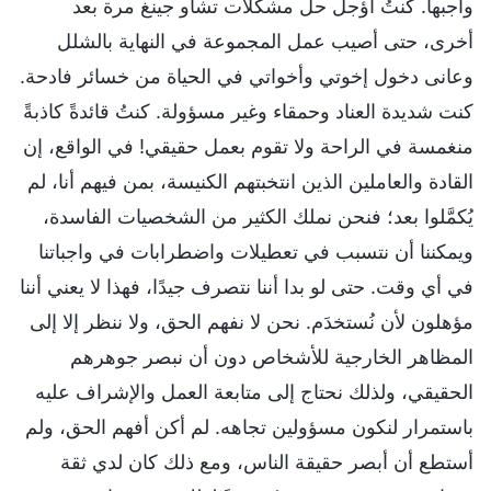
واجبها. كنتُ أؤجل حل مشكلات تشاو جينغ مرة بعد
أخرى، حتى أصيب عمل المجموعة في النهاية بالشلل
وعانى دخول إخوتي وأخواتي في الحياة من خسائر فادحة.
كنت شديدة العناد وحمقاء وغير مسؤولة. كنتُ قائدةً كاذبةً
منغمسة في الراحة ولا تقوم بعمل حقيقي! في الواقع، إن
القادة والعاملين الذين انتخبتهم الكنيسة، بمن فيهم أنا، لم
يُكمَّلوا بعد؛ فنحن نملك الكثير من الشخصيات الفاسدة،
ويمكننا أن نتسبب في تعطيلات واضطرابات في واجباتنا
في أي وقت. حتى لو بدا أننا نتصرف جيدًا، فهذا لا يعني أننا
مؤهلون لأن نُستخدَم. نحن لا نفهم الحق، ولا ننظر إلا إلى
المظاهر الخارجية للأشخاص دون أن نبصر جوهرهم
الحقيقي، ولذلك نحتاج إلى متابعة العمل والإشراف عليه
باستمرار لنكون مسؤولين تجاهه. لم أكن أفهم الحق، ولم
أستطع أن أبصر حقيقة الناس، ومع ذلك كان لدي ثقة