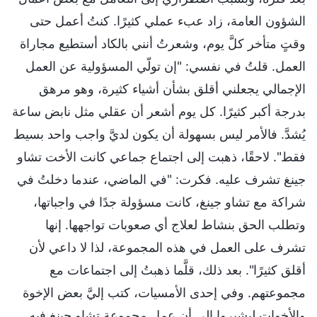
الشؤون العامة، زاد عبء عملي كثيرًا. كنتُ أعمل حتى
وقتٍ متأخر كلَّ يوم، وشعرتُ أنني بالكاد أستطيع مجاراة
العمل. قلتُ في نفسي: "إن تولّي المسؤولية عن العمل
الإجمالي يجعلني أقلق بشأن أشياء كثيرة، وهو مرهق
بدرجة أكبر كثيرًا. كل يوم أشعر أن عقلي مثل نابض ساعة
يُشدَّ. فالأمر ليس بسهولة أن يكون لديَّ واجب واحد بسيط
فقط". لاحقًا، ذهبت إلى اجتماع جماعي كانت الأخت تشاو
جينغ تشرف عليه. فكرت: "في الماضي، عندما دخلتُ في
شراكة مع تشاو جينغ، كانت مسؤولة جدًا في واجباتها،
وتطلب الحق بنشاط لعلاج أي صعوبات تواجهها. إنها
تشرف على العمل في هذه المجموعة، لذا لا داعي لأن
أقلق كثيرًا". بعد ذلك، قلَّما ذهبتُ إلى اجتماعات مع
مجموعتهم. وفي إحدى الأمسيات، كتب إليَّ بعض الإخوة
والأخوات ليشيروا إلى أن عمل مجموعة تشاو جينغ فيه