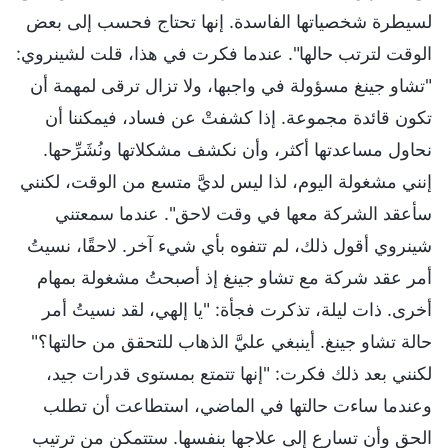
لسيطرة شخصياتها الفاسدة. إنها تحتاج فحسب إلى بعض
الوقت لترتب حالها". عندما فكرت في هذا، قلت لشينروي:
"تشاو جينغ مسؤولة في واجبها، ولا تزال ترقى لمهمة أن
تكون قائدة مجموعة. إذا كشفتْ عن فساد، فيمكننا أن
نحاول مساعدتها أكثر، وأن نكشف مشكلاتها ونُشَرِّحها.
إنني مشغولة اليوم، لذا ليس لديَّ متسع من الوقت، لكنني
سأعقد الشركة معها في وقت لاحق". عندما سمعتني
شينروي أقول ذلك، لم تتفوه بأي شيء آخر. لاحقًا، نسيتُ
أمر عقد شركة مع تشاو جينغ إذ أصبحتُ مشغولة بمهام
أخرى. ذات ليلة، تذكرت فجأة: "يا إلهي، لقد نسيتُ أمر
حالة تشاو جينغ. أينبغي عليَّ الذهاب للتحقق من حالتها؟"
لكنني بعد ذلك فكرت: "إنها تتمتع بمستوى قدرات جيد،
وعندما ساءت حالتها في الماضي، استطاعت أن تطلب
الحق وأن تسارع إلى علاجها بنفسها. ستتمكن من ترتيب