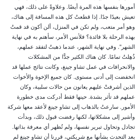
أمورها بنفسها هذه المرة أيضًا. وعلاوةً على ذلك، فهي
تعيش بعيدًا جدًا. إذا قطعتُ كل هذه المسافة إلى هناك،
وهو أمر متعب، ولم تكن في المنزل، ألن أكون قد قمتُ
بهذه الرحلة بلا فائدة؟ فلأنس الأمر، سأهتم به في نهاية
الشهر". وفي نهاية الشهر، عندما ذهبتُ لتفقد عملهم،
ذُهِلتُ تمامًا. كان هناك الكثير جدًّا من المشكلات
والانحرافات في عمل تشاو جينغ، وكانت نتائج عملها قد
انخفضت إلى أدنى مستوى. كان جميع الإخوة والأخوات
الذين أشرفتْ عليهم يعانون من حالات سلبية، وكان
عملهم قد تأثر بشدة. حينها فقط أدركت مدى خطورة
الأمور. سارعتُ بالذهاب إلى تشاو جينغ لأعقد معها شركة
وأشير إلى مشكلاتها، لكنها رفضت قبول ذلك، وبدأت
تجادل وتحاول تبرير نفسها، ولم تُظهر أي معرفة بذاتها.
بعد التحدث بشأنها مع شريكتي، قررنا أن تشاو جينغ لم