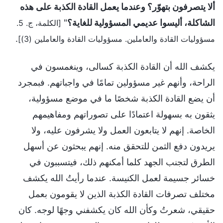
ألا يتصرفون بتهوّر؟ وعندما يعمل القادة الكذبة على هذه
الشاكلة، أليسوا عديمي المسؤولية للغاية؟
"
[الكلمة، ج. 5.
.
مسؤوليات القادة والعاملين. مسؤوليات القادة والعاملين (3)]
يكشف الله أن القادة الكذبة كسالى، وينغمسون في
الراحة، وأنهم غير مسؤولين تمامًا في واجباتهم. فبمجرد
أن يضع القادة الكذبة شخصًا ما في موضع مسؤولية،
يثقون به بسهولة اعتمادًا على تصوراتهم ومفاهيمهم
الخاصة. إنهم لا يتابعون العمل ولا يشرفون عليه، ولا
يريدون دفع الثمن للتحقق منه. إنهم يبحثون عن أسهل
الطرق لتجنب الجهد كلما أمكنهم ذلك، فيتسببون في
خسائر جسيمة لعمل الكنيسة. عندما رأيتُ الله يكشف
مختلف تصرفات القادة الكذبة الذين لا يقومون بعمل
حقيقي، شعرتُ وكأن الله كان يكشفني وجهًا لوجه. كان