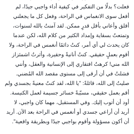
فعلت؟ بدلًا من التفكير في كيفية أداء واجبي جيدًا، لم
أفعل سوى الانغماس في الراحة، وفعل كل ما يجعلني
أقلق وأعاني بأقل قدرٍ ممكن. لقد آمنتُ بالله لسنوات،
وتمتعتُ بسقاية وإمداد الكثير من كلام الله، لكن عندما
كان يحدث لي أي أمر، كنتُ دائمًا أنغمس في الراحة، ولا
أقوم بعملٍ حقيقي. كنتُ أنانيةً وحقيرة، وأثرتُ اشمئزاز
الله مني! كرهتُ افتقاري إلى الإنسانية والعقل، وأنني
فشلتُ في أن أرقى إلى مستوى مقصد الله المُضني.
صليتُ إلى الله، قائلةً: "يا الله، لقد كنتُ معنيةً بجسدي ولم
أقم بعمل حقيقي، مسبّبةً خسائر جسيمة لعمل الكنيسة.
أود أن أتوب إليك. وفي المستقبل، مهما كان واجبي، لا
أريد أن أراعي جسدي أو أنغمس في الراحة بعد الآن. أريد
أن أكون مسؤولة وأقوم بواجبي جيدًا وبطريقة واقعية".