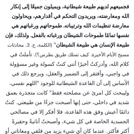
فجميعهم لديهم طبيعة شيطانية، ويميلون جميعًا إلى إنكار
الله ومعارضته، ويريدون التحكم في أقدارهم، ويحاولون
معارضة تنظيمات الله وترتيباته. طموحاتهم ورغباتهم هي
نفسها تمامًا طموحات الشيطان ورغباته بالفعل. ولذلك، فإن
طبيعة الإنسان هي طبيعة الشيطان
"
(الكلمة، ج. 3. محادثات
. تأملتُ في
مسيح الأيام الأخيرة. كيف تسلك طريق بطرس؟)
كلام الله، وأدركتُ أخيرًا أنني كنتُ كسولة وغير مسؤولة
في واجبي، وأفتقر إلى الضمير والعقل، ويرجع ذلك في
الأساس إلى أن القاعدة الشيطانية للوجود "اللهم نفسي،
وليبحث كل امرئ عن مصلحته فقط" كانت متجذرة بعمق
شديد في داخلي، حتى إنها أصبحت جزءًا من طبيعتي. كنتُ
دائمًا أعيش وفق هذه القاعدة، فلا أفكر إلا في مصالحي
الجسدية الخاصة في كل شيء، وأصبحتُ أنانيةً وحقيرةً
أكثر فأكثر. عندما كان أي شيء يزيد من قلقي ومعاناتي أو