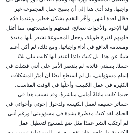
واجبها. وقد أدى هذا إلى أن يصبح عمل المجموعة غير
فعّال لعدة أشهر، وأخَّر التقدم بشكل خطير. وعندما قدّم
لها الإخوة والأخوات نصائح، قمعتهم واستبعدتهم، مما أثقل
قلوبهم لفترة طويلة، وجعل المجموعة تشعر بأنها مقيدة
ومنعدمة الدافع في أداء واجباتها. ومع ذلك، لم أكن أعلم
شيئًا عن هذا، بل كنتُ دائمًا أعتقد أنها كانت تبلي بلاءً
حسنًا. بصفتي قائدة، لم يقتصر الأمر على أنني فشلت في
إتمام مسؤوليتي، بل لم أستطع أيضًا أن أميّز المشكلات
الكثيرة في عمل الكنيسة وأحلّها في الوقت المناسب،
حينما كانت ماثلةً أمامي مباشرةً. وقد تسبب هذا في
خسائر جسيمة لعمل الكنيسة ولدخول إخوتي وأخواتي في
الحياة. لقد كنتُ مقصِّرة بشدة في مسؤوليتي! ورغم أنني
لم أرتكب الشر عمدًا مثل ضدٍ للمسيح لتعطيل عمل
الكنيسة وإزعاجه، فإن تقصيري في المسؤولية تسبب مع