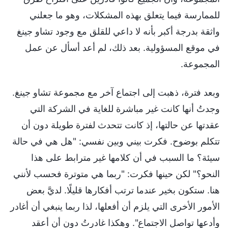
للممارسة فيما يتعلق بهذه المشكلات، وهو ما جعلني
واثقة بدرجة أكبر بأنه لا داعي للقلق مع وجود تشاو جينغ
في موقع المسؤولية. بعد ذلك، لم أعد أسأل عن عمل
المجموعة.
وبعد فترة، ذهبت إلى اجتماع آخر مع مجموعة تشاو جينغ.
وجدتُ أنها كانت غير مباشرة للغاية في الشركة التي
عقدتها عن حالتها، إذ كانت تتحدث لفترة طويلة دون أن
تتكلم بوضوح. فكرت بيني وبين نفسي: "هل هي في حالة
سيئة؟ ما السبب في أن كلامها غير مترابط على هذا
النحو؟" لكن حينها فكرت: "ربما هي متوترة فحسب لأنني
هنا. ستكون بخير عندما ترتب أفكارها قليلًا. لديَّ بعض
الأمور الأخرى التي يلزم أن أفعلها، لذا ربما ينبغي أن أغادر
وأدعها تواصل الاجتماع". وهكذا غادرتُ دون أن أعقد