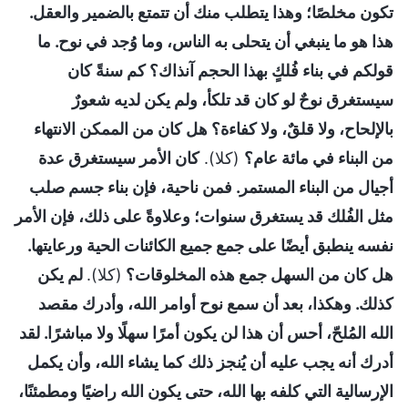
تكون مخلصًا؛ وهذا يتطلب منك أن تتمتع بالضمير والعقل.
هذا هو ما ينبغي أن يتحلى به الناس، وما وُجد في نوح. ما
قولكم في بناء فُلكٍ بهذا الحجم آنذاك؟ كم سنةً كان
سيستغرق نوحٌ لو كان قد تلكأ، ولم يكن لديه شعورٌ
بالإلحاح، ولا قلقٌ، ولا كفاءة؟ هل كان من الممكن الانتهاء
من البناء في مائة عام؟
(كلا).
كان الأمر سيستغرق عدة
أجيال من البناء المستمر. فمن ناحية، فإن بناء جسم صلب
مثل الفُلك قد يستغرق سنوات؛ وعلاوةً على ذلك، فإن الأمر
نفسه ينطبق أيضًا على جمع جميع الكائنات الحية ورعايتها.
هل كان من السهل جمع هذه المخلوقات؟
(كلا).
لم يكن
كذلك. وهكذا، بعد أن سمع نوح أوامر الله، وأدرك مقصد
الله المُلحّ، أحس أن هذا لن يكون أمرًا سهلًا ولا مباشرًا. لقد
أدرك أنه يجب عليه أن يُنجز ذلك كما يشاء الله، وأن يكمل
الإرسالية التي كلفه بها الله، حتى يكون الله راضيًا ومطمئنًا،