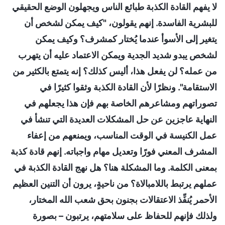
لا يفهم القادة الكذبة طبائع الناس ويجهلون الوضع الحقيقي
للبشرية الفاسدة. إنهم يقولون، "كيف يمكن لشخص أن
يتغير إلى الأسوأ عندما يُختار كمشرف؟ وكيف يمكن
لشخص يبدو شديد الجدية ويمكن الاعتماد عليه أن يتهرب
من عمله؟ لن يفعل هذا، أليس كذلك؟ إنه يتمتع بالكثير من
الاستقامة". ونظرًا لأن القادة الكذبة وثقوا كثيرًا في
تصوراتهم ومشاعرهم الخاصة بهم فإن هذا يجعلهم في
النهاية عاجزين عن حل المشكلات العديدة التي تنشأ في
عمل الكنيسة في الوقت المناسب، ويمنعهم من إعفاء
المشرف المعني فورًا وتعديل مهام واجباته. إنهم قادة كذبة
بمعنى الكلمة. وما المشكلة هنا؟ هل نهج القادة الكذبة في
عملهم يرتبط باللامبالاة؟ من ناحيةٍ، يرون أن التنين العظيم
الأحمر يُنفِّذ الاعتقالات بجنون بحق شعب الله المختار،
ولذلك فإنهم للحفاظ على سلامتهم، يرتبون – بصورة