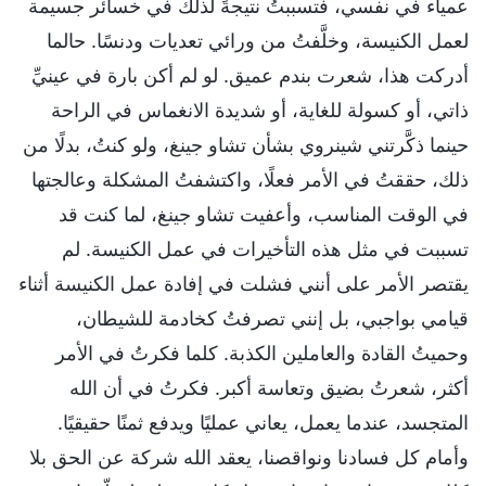
عمياء في نفسي، فتسببتُ نتيجةً لذلك في خسائر جسيمة
لعمل الكنيسة، وخلَّفتُ من ورائي تعديات ودنسًا. حالما
أدركت هذا، شعرت بندم عميق. لو لم أكن بارة في عينيِّ
ذاتي، أو كسولة للغاية، أو شديدة الانغماس في الراحة
حينما ذكَّرتني شينروي بشأن تشاو جينغ، ولو كنتُ، بدلًا من
ذلك، حققتُ في الأمر فعلًا، واكتشفتُ المشكلة وعالجتها
في الوقت المناسب، وأعفيت تشاو جينغ، لما كنت قد
تسببت في مثل هذه التأخيرات في عمل الكنيسة. لم
يقتصر الأمر على أنني فشلت في إفادة عمل الكنيسة أثناء
قيامي بواجبي، بل إنني تصرفتُ كخادمة للشيطان،
وحميتُ القادة والعاملين الكذبة. كلما فكرتُ في الأمر
أكثر، شعرتُ بضيق وتعاسة أكبر. فكرتُ في أن الله
المتجسد، عندما يعمل، يعاني عمليًا ويدفع ثمنًا حقيقيًا.
وأمام كل فسادنا ونواقصنا، يعقد الله شركة عن الحق بلا