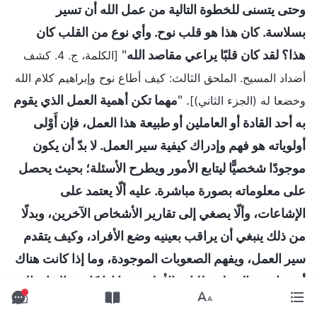
وحتى يتسنى للخطوة التالية من عمل الله أن تسير
بسلاسة. كان هذا هو قلب نوح. وأي نوع من القلب كان
هذا؟ لقد كان قلبًا يراعي مقاصد الله
"
[الكلمة، ج. 4. كشف
أضداد المسيح. الملحق الثالث: كيف أطاع نوح وإبراهيم كلام الله
. "
مهما تكن أهمية العمل الذي يقوم
وخضعا له (الجزء الثاني)]
به أحد القادة أو العاملين أو طبيعة هذا العمل، فإن أَوْلى
أولوياته هو فهم وإدراك كيفية سير العمل. لا بدّ أن يكون
موجودًا شخصيًّا ليتابع الأمور ويطرح الأسئلة؛ بحيث يحصل
على معلوماته بصورة مباشرة. عليه ألّا يعتمد على
الإشاعات، وألّا يصغي إلى تقارير الأشخاص الآخرين، وبدلًا
من ذلك ينبغي أن يراقب بعينيه وضع الأفراد، وكيف يتقدم
سير العمل، ويفهم الصعوبات الموجودة، وما إذا كانت هناك
أي نواحٍ مخالفة لمتطلبات الأعلى، وما إذا كان هناك انتهاك
للمبادئ، أو كانت هناك أي اضطرابات أو عراقيل، وما إذا