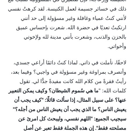
ذلك في خسائر جسيمة لعمل الكنيسة. لقد كرهتُ نفسي
لأنني كنتُ عمياء وغافلة وغير مسؤولة إلى حد أنني
ارتكبتُ تعديًا في حضرة الله. شعرت بإحساس عميق
بالحزن والذنب، وشعرت بأنني مدينة لله ولإخوتي
وأخواتي.
لاحقًا، تأملت في ذاتي. لماذا كنتُ دائمًا أراعي جسدي،
وأتصرف بمراوغة وغير مسؤولة في واجبي؟ وفيما بعد،
رأيتُ فقرةً من كلام الله كانت مفيدةً جدًّا لي. تقول
كلمات الله: "
ما هي سُموم الشيطان؟ وكيف يمكن التعبير
عنها؟ على سبيل المثال، إذا سألت قائلًا: "كيف يجب أن
يعيش الناس؟ ما الذي يجب أن يعيش الناس من أجله؟"
سيجيب الجميع: "اللهم نفسي، وليبحث كل امرئ عن
مصلحته فقط". إن هذه الجملة فقط تعبر عن أصل