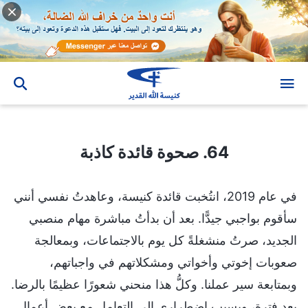
64. صحوة قائدة كاذبة
64. صحوة قائدة كاذبة
في عام 2019، انتُخبت قائدة كنيسة، وعاهدتُ نفسي أنني
سأقوم بواجبي جيدًّا. بعد أن بدأتُ مباشرة مهام منصبي
الجديد، صرتُ منشغلةً كل يوم بالاجتماعات، وبمعالجة
صعوبات إخوتي وأخواتي ومشكلاتهم في واجباتهم،
وبمتابعة سير عملنا. وكلُّ هذا منحني شعورًا عظيمًا بالرضا.
بعد فترة، وبسبب اضطراري إلى التعامل مع بعض أعمال