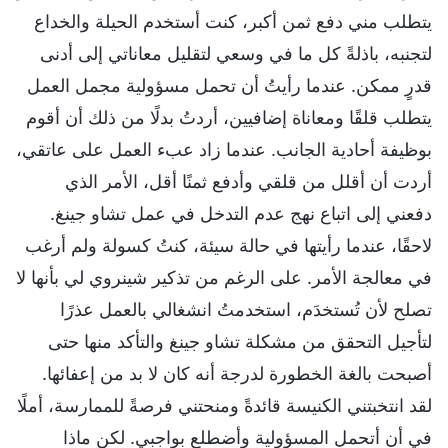
يتطلب مني دفع ثمن أكبر، كنت أستخدم الحيلة والخداع
لتجنبه، باذلةً كل ما في وسعي لتقليل معاناتي إلى أدنى
قدرٍ ممكن. عندما رأيتُ أن تحمل مسؤولية مجمل العمل
يتطلب قلقًا ومعاناة إضافيين، أردتُ بدلًا من ذلك أن أقوم
بوظيفة أحادية الجانب. عندما زاد عبء العمل على عاتقي،
أردت أن أقلل من قلقي وأدفع ثمنًا أقل، الأمر الذي
دفعني إلى اتباع نهج عدم التدخل في عمل تشاو جينغ.
لاحقًا، عندما رأيتها في حالة سيئة، كنتُ كسولة ولم أرغب
في معالجة الأمر. على الرغم من تذكير شينروي لي بأنها لا
تصلح لأن تُستخدَم، استخدمتُ انشغالي بالعمل عذرًا
لتأجيل التحقق من مشكلة تشاو جينغ والتأكد منها حتى
أصبحت بالغة الخطورة لدرجة أنه كان لا بد من إعفائها.
لقد انتخبتني الكنيسة قائدةً ومنحتني فرصةً للممارسة، أملًا
في أن أتحمل المسؤولية وأضطلع بواجبي. لكن ماذا