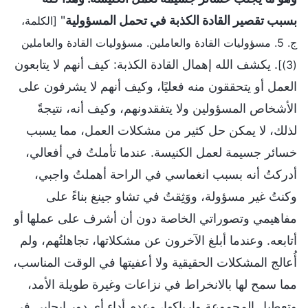
بسبب تقصير القادة الكذبة في تحمل المسؤولية
"
[الكلمة،
ج. 5. مسؤوليات القادة والعاملين. مسؤوليات القادة والعاملين
. يكشف الله إهمال القادة الكذبة: كيف أنهم لا يتابعون
(3)]
العمل أو يتحققون منه فعليًا، وكيف أنهم لا يشرفون على
الأشخاص المسؤولين ولا يتفقدونهم، وكيف أنه، نتيجةً
لذلك، لا يمكن حل كثير من مشكلات العمل، مما يسبب
خسائر جسيمة لعمل الكنيسة. عندما تأملتُ في أفعالي،
أدركتُ أنه بسبب انغماسي في الراحة أهملتُ واجبي،
وكنتُ غير مسؤولة، ووَثِقتُ في تشاو جينغ بناءً على
مفاهيمي وتصوراتي الخاصة دون أن أشرف على عملها أو
أتابعه. وعندما أبلغ الآخرون عن مشكلاتها، تجاهلتُهم، ولم
أُعالج المشكلات الحقيقية ولا أعفيتها في الوقت المناسب،
مما سمح لها بالانخراط في نزاعات وغيرة طويلة الأمد،
وتعطيل المجموعة وإرباكها، وعدم أداء أي دور إيجابي في