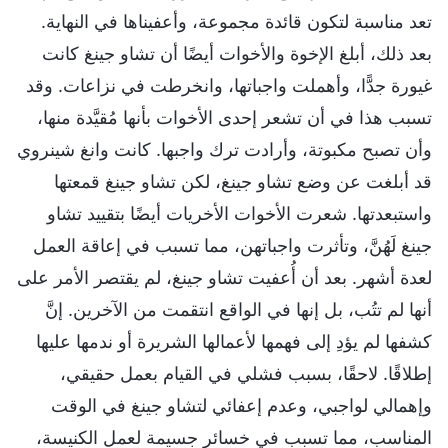
تعد مناسبة لتكون قائدة مجموعة، وأعفيناها في النهاية.
بعد ذلك، أبلغ الإخوة والأخوات أيضًا أن تشاو جينغ كانت
غيورة جدًّا، وأهملت واجباتها، وانخرطت في نزاعات. وقد
تسبب هذا في أن تشعر إحدى الأخوات بأنها مُقيَّدة منها،
وأن تصبح مكبوتة، وأرادت ترك واجبها. كانت وانغ شينروي
قد أبلغت عن وضع تشاو جينغ، لكن تشاو جينغ قمعتها
واستبعدتها. شعرت الأخوات الأخريات أيضًا بتقييد تشاو
جينغ لَهُنَّ، وتأثرت واجباتهن، مما تسبب في إعاقة العمل
لعدة أشهر. بعد أن أُعفيت تشاو جينغ، لم يقتصر الأمر على
أنها لم تتُب، بل إنها في الواقع انتقمت من الآخرين. إنَّ
كشفها لم يؤدِ إلى فهمها لأعمالها الشريرة أو ندمها عليها
إطلاقًا. لاحقًا، بسبب فشلي في القيام بعمل حقيقي،
وإهمالي لواجبي، وعدم إعفائي لتشاو جينغ في الوقت
المناسب، مما تسبب في خسائر جسيمة لعمل الكنيسة،