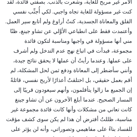
الأمر غير مريح للغاية، وشعرت بالذنب. بصفتي قائدة، لقد
كنت غير مسؤولة للغاية تجاه واجبي. لكي أُجنِّب نفسي
القلق والمعاناة الجسدية، كنتُ أراوغ ولم أتابع سير العمل.
وأعتمدت فقط على انطباعي الأوَّلي عن تشاو جينغ، ظنًا
مني أنها مسؤولة في واجبها ومناسبة لتكون قائدة
مجموعة، فبدأت في اتباع نهج عدم التدخل ولم أشرف
على عملها. وعندما رأيتُ أن عملها لا يحقق نتائج جيدة،
وأنني سأضطر إلى المعاناة ودفع ثمن لحل المشكلة، لم
أقم بعمل حقيقي، بل اختلقتُ أعذارًا لأريح نفسي، قائلةً
إن الجميع ما زالوا يتأقلمون، وأنهم سيعودون قريبًا إلى
المسار الصحيح. عندما أبلغ الآخرون عن أن تشاو جينغ
كانت تعاني من مشكلات وأنها كانت قائدة مجموعة غير
مناسبة، ظللتُ أفترض أن هذا لم يكن سوى كشف مؤقت
للفساد بناءً على مفاهيمي وتصوراتي، وأنه لن يؤثر على