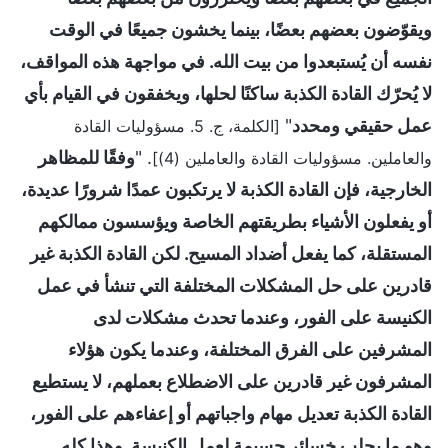
ويقوّضون بعضهم بعضًا، بينما يخشون جميعًا في الوقت
نفسه أن يُستبعدوا من بيت الله. في مواجهة هذه المواقف،
لا يُحرّك القادة الكذبة ساكنًا لحلها، ويخفقون في القيام بأي
عمل حقيقي ومحدد
"
[الكلمة، ج. 5. مسؤوليات القادة
. "
وفقًا للمظاهر
والعاملين. مسؤوليات القادة والعاملين (4)]
الخارجية، فإن القادة الكذبة لا يرتكبون عمدًا شرورًا عديدة،
أو يفعلون الأشياء بطريقتهم الخاصة ويؤسسون ممالكهم
المستقلة، كما يفعل أضداد المسيح. لكن القادة الكذبة غير
قادرين على حل المشكلات المختلفة التي تنشأ في عمل
الكنيسة على الفور، وعندما تحدث مشكلات لدى
المشرفين على الفرق المختلفة، وعندما يكون هؤلاء
المشرفون غير قادرين على الاضطلاع بعملهم، لا يستطيع
القادة الكذبة تعديل مهام واجباتهم أو إعفاءهم على الفور،
وهو ما يجلب خسائر جسيمة لعمل الكنيسة. وهذا كله