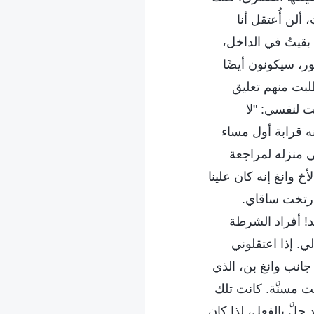
ألن أُعتقل أنا
بقيتُ في الداخل،
ور، سيكونون أيضًا
لبت منهم تعليق
 لنفسي: "لا
نه قرابة أول مساء
في منزله لمراجعة
 وانغ إنه كان علينا
وارتخت ساقاي.
د! أفراد الشرطة
ي. إذا اعتقلوني
جانب وانغ بن، الذي
 مسنَّة. كانت تلك
لَّ بالفعل، لذا كان