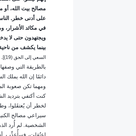
مصالح بيت الله، أو 
على أدنى خطر. الناس
في مكائد الأشرار، و
ويجتهدون حتى لا يدخ
بينما يكشف من ناحية
. 
السعي إلى الحق (19)]
بالطريقة التي وصفها
دائمًا إن الله يملك 
ومهما تكن صعوبة المو
كنت أكتفي بترديد الش
لخطر أن يُعتقَلوا، و
سيراعي مصالح الكنيس
الشخصية. لم أُرد الذ
اعتُقلت، فسأُعذِّب. أ