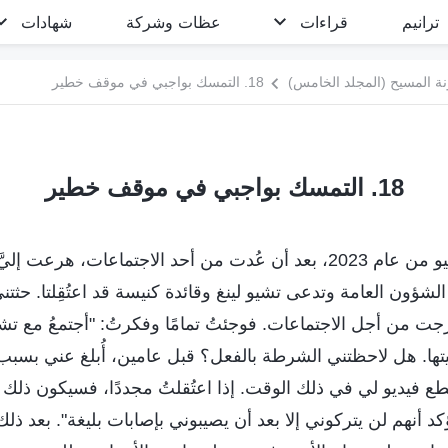
ترانيم
قراءات
عظات وشركة
شهادات
ة المسيح (المجلد الخامس)
18. التمسك بواجبي في موقف خطير
18. التمسك بواجبي في موقف خطير
ذات يوم في شهر يوليو من عام 2023، بعد أن عُدت من أحد الاجتماعات، ه
لشؤون العامة وتدعى تشيو لينغ وقائدة كنيسة قد اعتُقِلتا. حثت
جت من أجل الاجتماعات. فوجئتُ تمامًا وفكرتُ: "أجتمعُ مع تش
بيتها. هل لاحظتني الشرطة بالفعل؟ قبل عامين، أُبلغ عني بسبب إ
ديو لي في ذلك الوقت. إذا اعتُقلتُ مجددًا، فسيكون ذلك تكر
د أنهم لن يتركوني إلا بعد أن يصيبوني بإصابات بليغة". بعد ذل