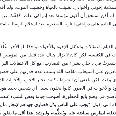
 لسلامة إخوتي وأخواتي. تشبثت بالحياة وخشيت الموت، ولم أف
ة. لم أكن أستحق أن أكون مؤمنة! بعد إدراكي لذلك، كَفَفْتُ عن
 القادة على دراجتي النارية الصغيرة. بعد استلام الرسالة، امتن
ام باعتقالات واعتُقل الإخوة والأخوات واحدًا تلو الآخر. عُلِّق
 في الكنيسة، لكن كان لا يزال هناك عدد قليل من المؤمنين ا
شعرتُ في داخلي بشيء من التضارب: مع كل الاعتقالات التي 
قادرين على استيعاب مقاصد الله بسبب عدم قدرتهم على حضور
 وقت. لكن بلغني أن الشرطة كانت تجبر الإخوة والأخوات الذين 
وة والأخوات في الصور. كانوا يخلون سبيل أي شخص يحدد هوية 
أصبح في وضع بالغ الخطورة. أصبحت جبانة بعض الشيء عندما 
 التي تقول: "
يجب على الناس بذل قصارى جهدهم لإنجاز ما يم
عله، ليمارس سيادته عليه ويُنظِّمه، وليرشد. هذا أقل ما نقلق بش