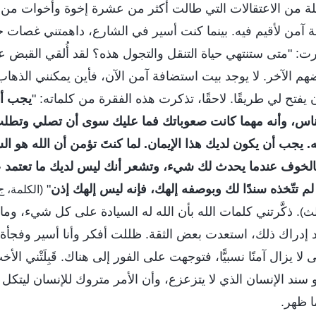
ة من الاعتقالات التي طالت أكثر من عشرة إخوة وأخوات من ا
 آمن لأقيم فيه. بينما كنت أسير في الشارع، داهمتني غصات 
رت: "متى ستنتهي حياة التنقل والتجول هذه؟ لقد أُلقي القبض
بعضهم الآخر. لا يوجد بيت استضافة آمن الآن، فأين يمكنني الذها
تح لي طريقًا. لاحقًا، تذكرت هذه الفقرة من كلماته: "
يجب أن
الناس، وأنه مهما كانت صعوباتك فما عليك سوى أن تصلي وتطلب
 يجب أن يكون لديك هذا الإيمان. لما كنتَ تؤمن أن الله هو السي
 بالخوف عندما يحدث لك شيء، وتشعر أنك ليس لديك ما تعتمد ع
ا لم تتّخذه سندًا لك وبوصفه إلهك، فإنه ليس إلهك إذن
"
. ذكَّرتني كلمات الله بأن الله له السيادة على كل شيء، وما 
لث)
 عند إدراك ذلك، استعدت بعض الثقة. ظللت أفكر وأنا أسير وفجأ
ا يزال آمنًا نسبيًّا، فتوجهت على الفور إلى هناك. قَبِلَتْني الأخ
هو سند الإنسان الذي لا يتزعزع، وأن الأمر متروك للإنسان ليتكل
 ظهر.