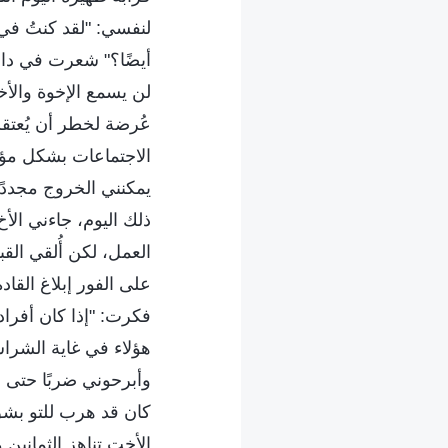
لنفسي: "لقد كنتُ في ا
أيضًا؟" شعرت في داخ
لن يسمع الإخوة والأخو
عُرضة لخطر أن يُعتق
الاجتماعات بشكل مؤق
يمكنني الخروج مجددًا 
ذلك اليوم، جاءني الأخ
العمل، لكن أُلقي الق
على الفور إبلاغ القا
فكرت: "إذا كان أفراد
هؤلاء في غاية الشراس
وأبرحوني ضربًا حتى ا
كان قد هرب للتو بشق
الأخت تناهز الثمانين