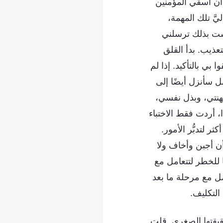
أن أسقي المؤمنين
َّ تلك المهمة،
يست بذلك ترسلني
عذيب. بدأ القلق
بي بالتأكيد. إذا لم
 سأنزل أيضًا إلى
مهنتي، وبذل نفسي،
، أردت فقط الاختباء
 لتدبُّر الأمور.
أن أجبن وأخاف ولا
 للخطر لتتعامل مع
مل مع مرحلة ما بعد
التكليف.
يقتها الصغرى. قلت