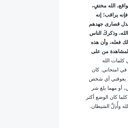
اقع، الله مختفٍ،
إنه يراقب؛ إنه
 بذل قصارى جهدهم
الله، وذكركَ الناس
لك فعله، وأن هذه
المشاهدة من على
ي كلمات الله
في امتحاني. كان
ألا يعوقني أي شخص
، أو مهما بلغ شر
كلما كان الوضع أكثر
وأُذِلَّ الشيطان.