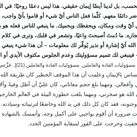
سب، بل لدينا أيضًا إيمان حقيقي. هذا ليس دعمًا روحيًا؛ في الو
ر دائمًا معهم. كلّما فعل الناس أيّ شيء أو قاموا بأيّ واجب، ف
 أيّ وقت ومكان، ويحفظك ويحميك. ما ينبغي للناس فعله هو
نجازه. ما دُمتَ أصبحتَ واعيًا، وتشعر في قلبك، وترى في كلام 
له أيّ إشارة أو نذير يُوفِّر لك معلومات – أن هذا شيء ينبغي 
– فينبغي لك تتميم مسؤوليتك وعدم الجلوس مكتوف الأيدي أو 
. عزَّتن
س بالإيمان وعلمت أن هذا الموقف الخطير كان طريقة الله 
مي وأفعالي، ومهما بلغ حجم معاناتي، كان عليَّ أن أظل وفيةً و
الله هو صخرتي، ومهما بلغت خطورة البيئة في العالم الخارجي
وجنونه، فقد كان كل ذلك في يد الله وخاضعًا لترتيباته وسيادته. 
 ضرورة أن أقوم بواجبي على أكمل وجه، وأتمسك بالشهادة لله 
خفيت وخرجت على الفور لسقاية المؤمنين الجدد.