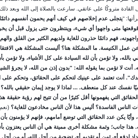
ى القادة متروكًا على عاتقي. سارعت بالصلاة إلى الله وبعد ذ
تها: "
يتجلى عدم إخلاصهم في كيف أنهم يحمون أنفسهم دائمًا،
قوقعتها متى واجهوا أي شيء، وينتظرون حتى يزول قبل أن يخ
اجهونه، فهم دائمًا حذرون للغاية ولديهم الكثير من القلق وال
ن عمل الكنيسة. ما المشكلة هنا؟ أليست المشكلة هي الافتقار 
 بالله، ولا تؤمن بأن لله السيادة على كل الأشياء، ولا تؤمن بأ
ه. أنت لا تؤمن بما يقوله الله: "بدون إذن من الله، لا يجرؤ ال
. أنت تعتمد على عينيك لتحكم على الحقائق، وتحكم على الأش
ًا نفسك عند كل منعطف. ... لماذا لا يوجد إيمان حقيقي بالله؟ 
حقائق التي يفهمونها أقل كثيرًا من أن تتيح لهم رؤية حقيقة هذه
ت الناس الفاسدة؟ أليس هذا لأن الناس مخادعون للغاية؟
(نعم
ا، وأيًا يكن عدد الحقائق التي توضع أمامهم، فإنهم لا يؤمنون بأن
ه. هذا جانب؛ وثمة مشكلة أخرى مميتة هي أن الناس يعتزون بأنفس
داد لدفع أي ثمن أو تقديم أي تضحية من أجل الله، أو من أجل 