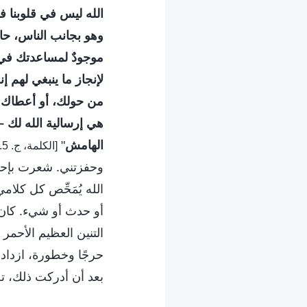
الله ليس في قلوبنا فح
وهو بجانب الناس، حاض
موجودٌ لمساعدتك في
لإنجاز ما ينبغي لهم إ
من حولك، أو أعطاك ال
هي إرسالية الله لك 
الهامش
"
[الكلمة، ج. 5. مسؤوليات القادة والعاملين. مسؤوليات القادة والعاملين (21)]
وحفزتني. شعرت بإحسا
الله يُمَحِّص كل كلا
أو حدث أو شيء. كان 
التنين العظيم الأحمر 
حرجًا وخطورة، ازدادت
بعد أن أدركت ذلك، ت