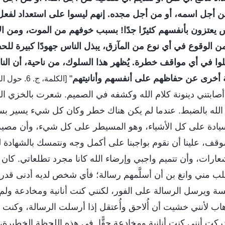
من أجل اسمه، أو من أجل مجده. إنهم ليسوا على استعداد لف
 يعتزون بأنفسهم كثيرًا جدًا! بسبب خوفهم من الموت، ومن الإ
من الوقوع في أي نوع من المآزق، يبذل الناس جهودًا كبيرة ل
لوا في أي مواقف خطرة. يُظهر هذا السلوك، من ناحية، أن الن
 أخرى عن حفاظهم على أنفسهم وأنانيتهم
"
[الكلمة، ج.
أصابتني دينونة كلام الله وكشفه في الصميم. شعرت بالخزي 
 الله بالضبط. عندما لم يكن هناك خطر وكان كل شيء يسير ب
السيادة على كل الأشياء، وهو المسيطر على كل شيء، وأن مصير 
قف، علينا أن نقوم بواجبنا على أكمل وجه ونتمسك بالشهادة لل
عارات، وأن تتميم واجبي وإرضاء الله كانا مجرد تطلعاتي. كان ال
طلب مني وانغ بن أن أسلَّمهم رسالة؛ فأي شخص لديه أدنى قدر 
ة ويرسل الرسالة على الفور، لكنني كنت أنانية ومخادعة ولم
هاب لأنني خشيت أن أُلاحق وأُعتقل إذا أرسلت الرسالة، وكنت 
دركت أنني كنت أنانية ومخادعة حقًّا. في هذه اللحظة الخطيرة، 