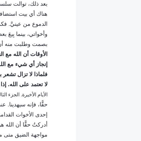
بعد ذلك، توالت سلسل
هناك أي بيت استضافة
الدموع من عينيَّ. فك
وأخواتي، بينما بِيعَ 
بصمت وطلبت منه أن يف
الأوقات أن الله مع 
إنجاز أي شيء مع الله.
فلماذا لا تزال تشعر
لا تعتمد على الله. إذ
الأيام الأخيرة. الجزء الثا
حقًّا، فإنه سيهدينا.
إحدى الأخوات القدامى ل
أدركتُ حقًّا أن الله 
مواجهة الضيق متى ما