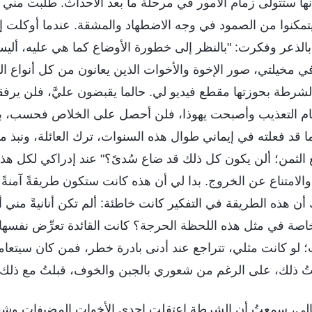
ها ستتولى زمام الأمور في مرحلة ما بعد الأحداث. طلبت مني 
مكنوا من الصمود في وجه الاضطهاد والمشقة. عندما أوكلت إلي
بالذعر وفكرت: "بالنظر إلى خطورة الأوضاع كما هي عليه، أل
في مخيلتي، صور الإخوة والأخوات الذين يعانون من كل أنواع الت
رطة بحوزتها مقطع فيديو لي. حالما يقبضون عليَّ، فلن يرفقوا 
ام التعذيب وأصبحت يهوذا، فلن أحصل على الخلاص فحسب، بل
ا قد فعلته في إيماني طوال هذه السنوات، ترك العائلة، ونبذ 
 الثمن؛ ألن يكون كل ذلك قد ضاع سُدىً؟" عند إدراكي لكل هذا
امتناع عن الخروج. بدا لي أن هذه كانت ستكون طريقةً آمنةً أكثر
أن هذه الطريقة في التفكير كانت خاطئة: ألم تكن أنانيةً مني 
اصة في مثل هذه اللحظة الحرجة؟ كانت القائدة تعرِّض نفسها
؛ لو كانت مثلي، تتراجع عند أدنى بادرة خطر، فمن كان سيتعا
تُ ذلك، على الرغم من شعوري بالجبن والخوف، قبلتُ مع ذلك 
لتالي، سمعتُ أن الشرطة اعتقلت إحدى الأخوات المضيفات وشق