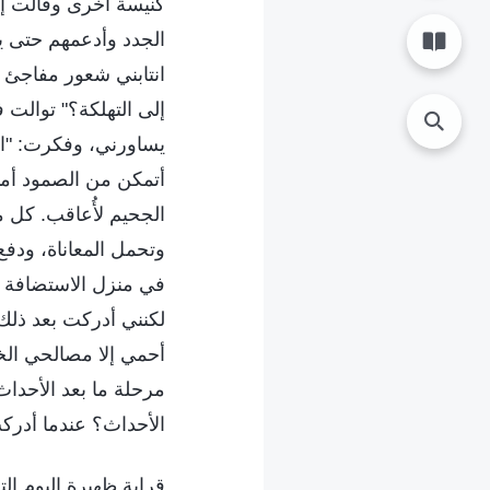
كنيسة أخرى وقالت إن
الجدد وأدعمهم حتى يت
انتابني شعور مفاجئ 
إلى التهلكة؟" توالت 
يساورني، وفكرت: "الش
أتمكن من الصمود أم
الجحيم لأُعاقب. كل م
وتحمل المعاناة، ودفع
في منزل الاستضافة وال
لكنني أدركت بعد ذلك 
أحمي إلا مصالحي الخ
مرحلة ما بعد الأحداث
الأحداث؟ عندما أدرك
قرابة ظهيرة اليوم ا