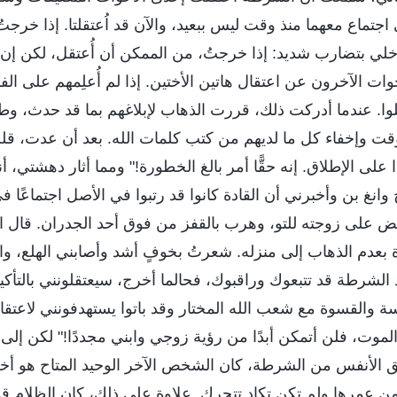
جتماع معهما منذ وقت ليس ببعيد، والآن قد اُعتقلتا. إذا خرجتُ، 
لي بتضارب شديد: إذا خرجتُ، من الممكن أن أُعتقل، لكن إن 
ات الآخرون عن اعتقال هاتين الأختين. إذا لم أُعلِمهم على الف
لوا. عندما أدركت ذلك، قررت الذهاب لإبلاغهم بما قد حدث، وط
ت وإخفاء كل ما لديهم من كتب كلمات الله. بعد أن عدت، قلت
على الإطلاق. إنه حقًّا أمر بالغ الخطورة!" ومما أثار دهشتي، أ
 وانغ بن وأخبرني أن القادة كانوا قد رتبوا في الأصل اجتماعًا 
بض على زوجته للتو، وهرب بالقفز من فوق أحد الجدران. قال الأخ
دة بعدم الذهاب إلى منزله. شعرتُ بخوفٍ أشد وأصابني الهلع، 
 الشرطة قد تتبعوك وراقبوك، فحالما أخرج، سيعتقلونني بالتأكي
ة والقسوة مع شعب الله المختار وقد باتوا يستهدفونني لاعتقال
لموت، فلن أتمكن أبدًا من رؤية زوجي وابني مجددًا!" لكن إلى 
 الأنفس من الشرطة، كان الشخص الآخر الوحيد المتاح هو أخت
 من عمرها ولم تكن تكاد تتحرك. علاوة على ذلك، كان الظلام قد ح