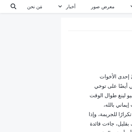
معرض صور
أخبار
مَن نحن
رعت إليَّ إحدى الأخوات
ني أيضًا على توخي
يو لينغ طوال الوقت
يماني بالله،
ارًا للجريمة، وإذا
ك بقليل، جاءت قائدة