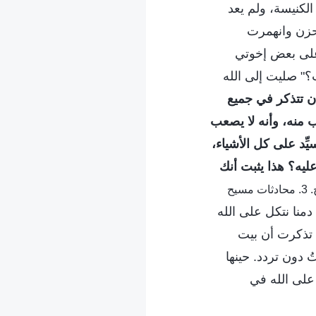
لكنيسة، ولم يعد
حزن وانهمرت
 على بعض إخوتي
ب؟" صليت إلى الله
 تتذكر في جميع
 منه، وأنه لا يصعب
ِّد على كل الأشياء،
ليه؟ هذا يثبت أنك
(الكلمة، ج. 3. محادثات مسيح
دمنا نتكل على الله
ة تذكرت أن بيت
تُ دون تردد. حينها
 على الله في