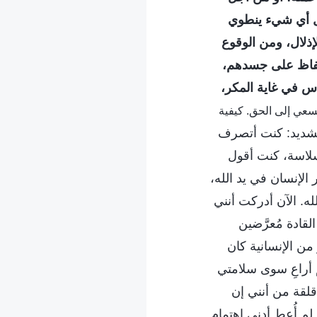
عل أي شيء ينطوي
ذلال، ومن الوقوع
لحفاظ على جسدهم،
اس في غاية المكر،
 6. حول السعي إلى الحق. كيفية
الشديد: كنت أتصرف
سلاسة، كنت أقول
الإنسان في يد الله،
ه. الآن أدركت أنني
قادة مُعرَّضين
من الإنسانية كان
 أراعِ سوى سلامتي
قلقة من أنني إن
لم أُعطِ أدنى اهتمام