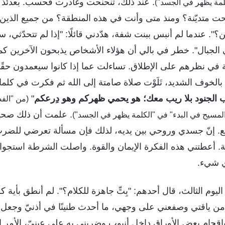
. عند ذلك، تنحنحت وغادرت فحسب. بعدئذ
لمة يظهر في الجسد")
ت متديّنة؟ ومنذ متى وأنت في هذه المنطقة؟ من جميع الذين
؟". عندما لم أنبس ببنت شفة، هدّدني قائلًا: "إذا لم تتحدّثي
ي الجبال". خطر في بالي أن هؤلاء الأشخاص يذبحون الآخرين كما 
ية في نظرهم على الإطلاق. تساءلت عما إذا كانوا سيعمدون حق
لخوف الشديد، تَلَوْت صلاة صامتة إلى الله ثم فكرت في كلمات
ب الجنود بلا ريب معك؛ هو يحمي ظهركم وهو دِرعكم
"
(من "الف
. علمت أن ذلك صحيح
لمسيح في البدء" في "الكلمة يظهر في الجسد")
يع. إنّ جسدي وروحي بين يديه، لذلك فإن مسألة تعرضي للض
ة. أعطتني هذه الفكرة الإيمان والقوة. واصلت الشرطة استجوا
ي شيء.
ليوم الثالث، قال أحدهم: "بِتِّ جاهزة للكلام؟". لم أنطق بأية
 ياقتي وصفعني على وجهي، ما أحدث طنينًا في أذنيّ وجعل 
إقحام بعض الأوراق داخل أنبوب وضربني به على عينيّ، الأمر الذي