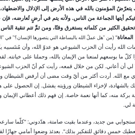
ك يتعرّضُ المؤمنون بالله في هذه الأرض إلى الإذلال والاضطهاد،
كم أيتها الجماعة من الناس. ولأنه يتم في أرضٍ تُعارضه، فإن 
حقيق الكثير من كلماته يستغرق وقتًا، ومن ثمَّ تتم تنقية الناس 
المعاناة
"
(من "هل عملُ الله بالبساطة التي يتصورها الإنسان؟" في "ا
ت الله رأيت أن الحزب الشيوعي هو عدوّ الله، وأن مُنتَسبيه ي
 كلّ ما بوسعهم لمنعنا من الإيمان بالله، وحملنا على خيانته. لق
دّ لي أن أعاني. لكن من خلال قمعه، رأيت كم أنّ الحزب الشيو
ع الله. أردت أكثر من أيّ وقت مضى أن أرفض الشيطان وأتطل
مسّك بالشهادة، لإخزاء الشيطان ورؤيته يفشل. إن الحصول على 
بة بركة منه، كما أنها نعمة خاصة. إن فهم ذلك أعطاني الإيمان 
ة لي.
جوابي من جديد، وعندما بقيت صامتة، هدّدوني: "كلّما سارعتِ إ
طيك خمس دقائق للتفكير بذلك". بعدئذ وضعوا أمامي جهازًا لقي