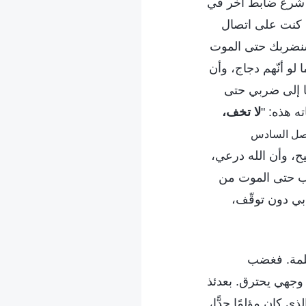
 شرع ضابط آخر في
 كنت على اتصال
، سنضربك حتى الموت
لو أنّهم دجاج، وأن
ًا إلى ضربي حتى
ه هذه: "
لا تخف،
صل السادس
، وأن الله درعي،
رب حتى الموت من
بي دون توقّف،
 كلمة. فغضب
وجهي يحترق. بعدئذ
 كان مؤلمًا جدًّا،