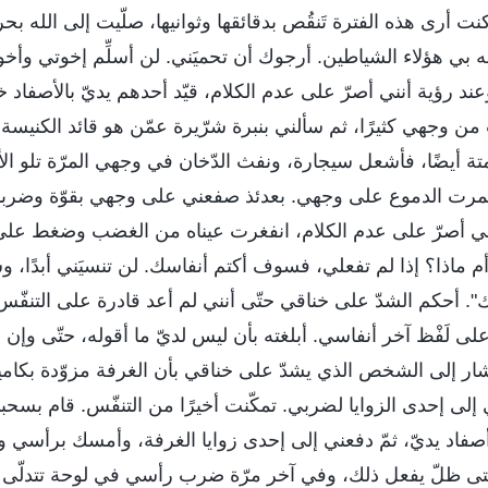
ت أرى هذه الفترة تَنقُص بدقائقها وثوانيها، صلّيت إلى الله بحرار
بي هؤلاء الشياطين. أرجوك أن تحميَني. لن أسلِّم إخوتي وأخ
د رؤية أنني أصرّ على عدم الكلام، قيّد أحدهم يديّ بالأصف
ن وجهي كثيرًا، ثم سألني بنبرة شرّيرة عمّن هو قائد الكنيس
ة أيضًا، فأشعل سيجارة، ونفث الدّخان في وجهي المرّة تلو الأ
همرت الدموع على وجهي. بعدئذ صفعني على وجهي بقوّة وضربن
نني أصرّ على عدم الكلام، انفغرت عيناه من الغضب وضغط على 
 أم ماذا؟ إذا لم تفعلي، فسوف أكتم أنفاسك. لن تنسيَني أبدًا، 
 أحكم الشدّ على خناقي حتّى أنني لم أعد قادرة على التنفّ
لَفْظ آخر أنفاسي. أبلغته بأن ليس لديّ ما أقوله، حتّى وإن ق
 إلى الشخص الذي يشدّ على خناقي بأن الغرفة مزوّدة بكامير
ي إلى إحدى الزوايا لضربي. تمكّنت أخيرًا من التنفّس. قام بس
صفاد يديّ، ثمّ دفعني إلى إحدى زوايا الغرفة، وأمسك برأسي 
 متى ظلّ يفعل ذلك، وفي آخر مرّة ضرب رأسي في لوحة تتدلّ