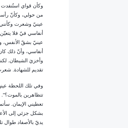
وكأن قواي استُنفدت 
من حولي، وكأنّ رأسي
عينيّ وشعرت وكأنني أ
أنفاسي فيّ فلا يتعيّ
عينيّ بشقّ الأنفس، وتس
أنفاسي، وأنّ ذلك كان 
وأخزيَ الشيطان. لكنن
تقديم للشهادة. شعرت
وفي تلك اللحظة عينها
تتظاهرين بالموت؟". تَ
تعطيني الإيمان. سأت
بشكل جزئي إلى الأعل
يديّ بالأصفاد طوال 