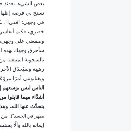
بعض الشيء. بعدئذ ج
تسنح لي فرصة إظهار 
في وجهي: "قفي!". ل
خصري، فكتم أنفاسي 
وصفعني على وجهي، متس
سأحرق وجهك بهذه ال
بالسخونة المنبعثة من
رهيبة وسيُحدّق الآخ
ويغتابونني أمرًا مروّع
الناس ليس بوسعهم إلَّا
أشدَّاء مهما قابلوا من
يتحدَّث عنها الله، وهذ
. من 
يظهر في الجسد")
إيمانه بالله وألّا يس