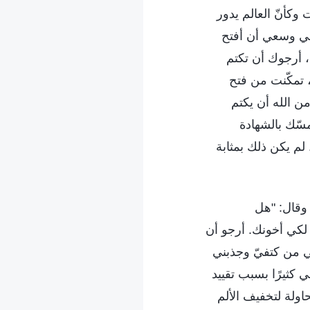
كأنّ العالم يدور
في وسعي أن أفتح
، أرجوك أن تكتم
، تمكّنت من فتح
من الله أن يكتم
مسّك بالشهادة
لم يكن ذلك بمثابة
 وقال: "هل
ي لكي أخونك. أرجو أن
ي من كتفيّ وجذبني
كثيرًا بسبب تقييد
ولة لتخفيف الألم