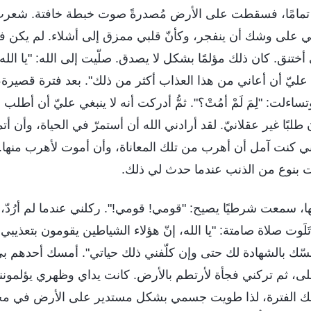
تمامًا، فسقطت على الأرض مُصدرةً صوت خبطة خافتة. شعرت و
 على وشك أن ينفجر، وكأنّ قلبي ممزق إلى أشلاء. لم يكن 
ختنق. كان ذلك مؤلمًا بشكل لا يصدق. صلّيت إلى الله: "يا الله
ن عليّ أن أعاني من هذا العذاب أكثر من ذلك". بعد فترة قصيرة
اءلت: "لِمَ لَمْ أمُتْ؟". ثمُّ أدركت أنه لا ينبغي عليّ أن أطلب 
طلبًا غير عقلانيّ. لقد أرادني الله أن أستمرّ في الحياة، وأن أت
ي كنت آمل أن أهرب من تلك المعاناة، وأن أموت لأهرب منها. 
 بنوع من الذنب عندما حدث لي ذلك.
، سمعت شرطيًا يصيح: "قومي! قومي!". ركلني عندما لم أرُدّ،
لَوت صلاة صامتة: "يا الله، إنّ هؤلاء الشياطين يقومون بتعذيب
مسّك بالشهادة لك حتى وإن كلّفني ذلك حياتي". أمسك أحدهم ب
ى، ثم تركني فجأة لأرتطم بالأرض. كانت يداي وظهري يؤلمونني 
تلك الفترة، لذا طويت جسمي بشكل مستدير على الأرض في محا