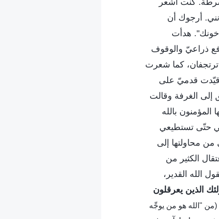
شرطة. كنت أشعر
نني. أرجوك أن
أخونك". هدأت
فع ذراعيّ والوقوف
 ترتجفان، كما شعرت
يّدت قدميّ على
 إلى الغرفة وقالت
 المؤمنون بالله
ّمي حتّى تستطيعي
 من محاولتها إلى
تقال الكثير من
ل الله القدير،
لئك الذين يعرقلون
(من "الله هو من يوجِّه