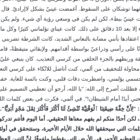
نهما توشكان على السقوط. أغمضت عينيّ بشكل لاإراديّ. قال
ت عينيّ ببطء، لكن لم يكن في وسعي رؤية أي شيء. ولم يكن 
في رؤية بعض الأشياء إلا بعد 10 دقائق على ذلك. كانت عيناي تؤلمانني كثيرًا
اعتقادها بأنني مصابة بالنعاس الشديد، كانت الشرطة تضربني
نًا على رأسي وذراعيّ بواسطة أقدامهم. ولإبقائي متيقظةً، قامو
 وربطهم بالجزء الخلفي من كرسي التعذيب. كان ينبغي عليّ
اولة للتخفيف من ألمي، كنت أناضل للاتّكاء على كرسي ال
مي يؤلمني، واضطربت دقات قلبي، وكنت بائسة للغاية. خفت 
فظللت أصرخ إلى الله: "يا الله، أرجو أن تعطيني التصميم على 
نحني أبدًا أمام الشيطان!". في ألمي، فكرت في بعض كلمات الله
خِفَّةَ ضِيقَتِنَا ٱلْوَقْتِيَّةَ تُنْشِئُ لَنَا أَكْثَرَ فَأَكْثَرَ ثِقَلَ مَجْدٍ أَب
كن أحدًا منكم لم يفهم معناها الحقيقي. أما اليوم فأنتم تدركون 
لمات التي سيحققها الله خلال الأيام الأخيرة، وستتحقق في أولئ
العظيم الأحمر في الأرض التي يقطنها ملفوفًا. إنَّ التنين العظ