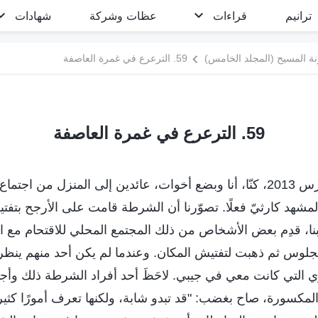
ترانيم
قراءات
عظات وشركة
شهادات
ة المسيح (المجلد الخامس)
59. الترعرع في غمرة العاصفة
59. الترعرع في غمرة العاصفة
ذات يوم من شهر مارس 2013، كنّا، أنا وبضع أخوات، عائدين إلى المنزل من اج
المشهد كارثيّ فعلًا. تصوّرنا أن الشرطة قامت على الأرجح بتفتيش 
هّبنا، قدِم بعض الأشخاص من ذلك المجتمع المحلي للاقتحام مع 
لوس ثم ذهبت لتفتيش المكان. وعندما لم يكن أحد منهم ينظ
ي التي كانت معي في جيبي. لاحَظَ أحد أفراد الشرطة ذلك وأج
لمكسورة، صاح بغضب: "قد تبدو شابة، ولكنها تعرف أمورًا كثير