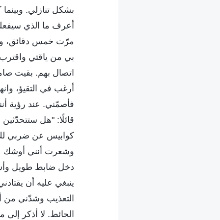
بشكل تنازلي. وبينما كن
أعرف ما الذي سيفعله 
مرّت خمس دقائق، وعن
بي من ياقتي واقترب م
اتصال بهم. بقيت صامت
أرغب في التقيؤ، وان
فأصمّني. عند رؤية أ
قائلًا: "هل ستتحدّثين
كوابيس عن ضربي لك".
وشعرت أنني أوشك على 
دخل ضابط طويل وأشار
ينبغي عليه أن يقتادن
التعذيب وشدّني من أ
الحائط. لا أذكر إلى