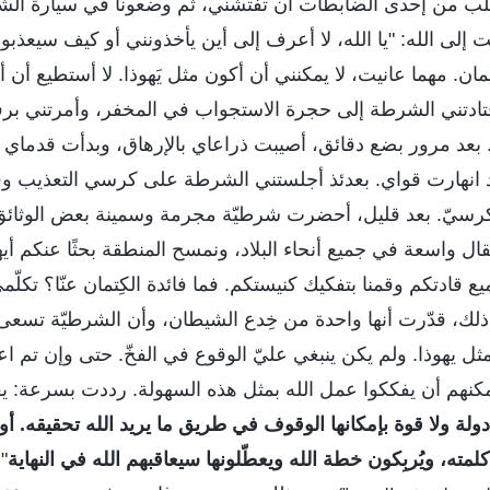
لب من إحدى الضابطات أن تفتشني، ثم وضعونا في سيارة ال
 إلى الله: "يا الله، لا أعرف إلى أين يأخذونني أو كيف سيعذبو
ان. مهما عانيت، لا يمكنني أن أكون مثل يَهوذا. لا أستطيع أن 
. اقتادتني الشرطة إلى حجرة الاستجواب في المخفر، وأمرتني بر
بعد مرور بضع دقائق، أصيبت ذراعاي بالإرهاق، وبدأت قدماي
انهارت قواي. بعدئذ أجلستني الشرطة على كرسي التعذيب وق
كرسيّ. بعد قليل، أحضرت شرطيّة مجرمة وسمينة بعض الوثائق
ل واسعة في جميع أنحاء البلاد، ونمسح المنطقة بحثًا عنكم أيها
ع قادتكم وقمنا بتفكيك كنيستكم. فما فائدة الكِتمان عنّا؟ تكل
ذلك، قدّرت أنها واحدة من خِدع الشيطان، وأن الشرطيّة تسعى
 يهوذا. ولم يكن ينبغي عليّ الوقوع في الفخّ. حتى وإن تم اع
يمكنهم أن يفككوا عمل الله بمثل هذه السهولة. رددت بسرعة: يقو
دولة ولا قوة بإمكانها الوقوف في طريق ما يريد الله تحقيقه. أو
مته، ويُربِكون خطة الله ويعطّلونها سيعاقبهم الله في النهاية
"