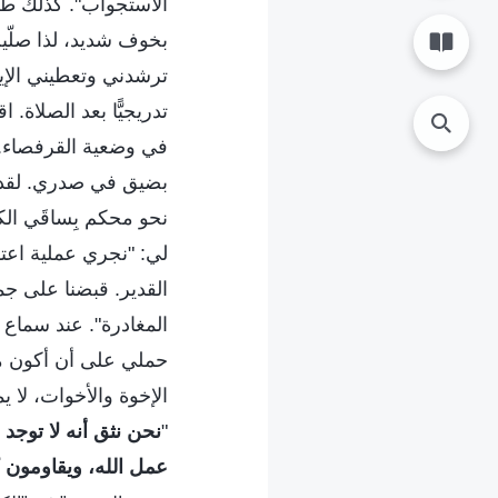
الاستجواب". كذلك ط
بخوف شديد، لذا صلّيت
ترشدني وتعطيني الإيم
تدريجيًّا بعد الصلاة
في وضعية القرفصاء. 
بضيق في صدري. لقد 
نحو محكم بِساقَي ال
لي: "نجري عملية اعتقا
القدير. قبضنا على جمي
المغادرة". عند سماع 
حملي على أن أكون مثل
الإخوة والأخوات، لا 
"
نحن نثق أنه لا توجد 
عمل الله، ويقاومون كل