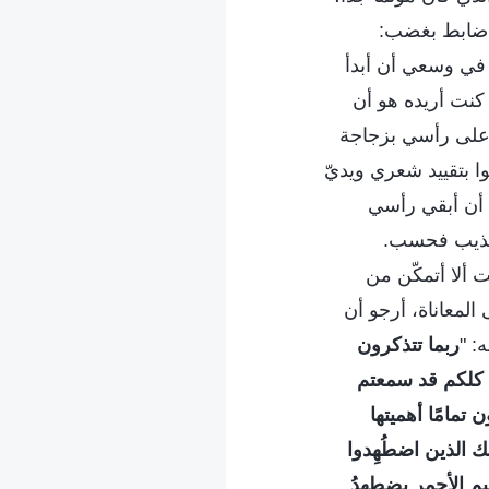
 ضابط بغضب:
في وسعي أن أبدأ
 وكل ما كنت أريده هو أن
 على رأسي بزجاجة
ا بتقييد شعري ويديّ
 أن أبقي رأسي
تعذيب فحسب.
ألا أتمكّن من
المعاناة، أرجو أن
: "
ربما تتذكرون
َدِيًّا". كلكم قد سمعتم
تمامًا أهميتها
ك الذين اضطُهِدوا
يم الأحمر يضطهِدُ