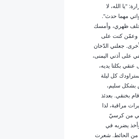
ة: "يا الله، لا
واتي مهما حدث".
اد خلف ظهري، وأمسك
ة وعمّن كنت على
خرى. جعلني الدّخان
ي على أذني اليمنى،
عنقي بكلتا يديه،
وستراودك كل ليلة
س بشكل سليم،
ام بخنقي. بعدئذ
ات مراقبة، لذا
حبي من كرسيّ
وأخذ يضربه في
ى من الحائط. شعرت