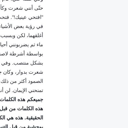
حتّى أنني شعرت وكأ
"افتحي عينيك!". فتح
أغلقهما، لكن وبسبب 
ماء ثم يضربونني أحيا
بواسطة أشرطة لاصقة
بشكل منتصب. وفي مح
شعرت بدوار، وكان جس
الصمود أكثر من ذلك، 
تمنحني الإيمان. لن أ
جميعكم هذه الكلمات: "لِأَنَّ 
هذه الكلمات من قبل، ل
الحقيقية. هذه هي الك
بوحشية من قبل التنين 