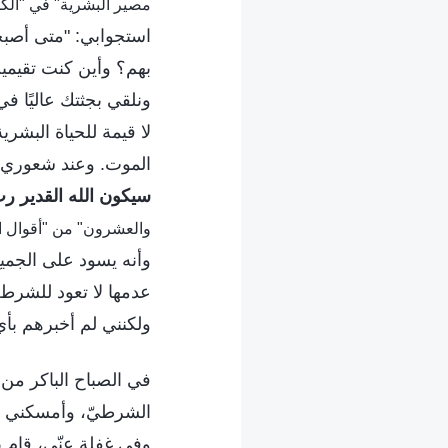
مصير البشرية" في "الك
استجوابي: "متى أصبح
بهم؟ وأين كنت تقيمين
ونلقي بجثتك عاليًا ف
لا قيمة للحياة البشر
الموت. وعند شعوري با
سيكون الله القدير ر
والعشرون" من "أقوال ا
وأنه يسود على الجم
عدمها لا تعود للشرط
ولكنني لم أخبرهم بأ
في الصباح الباكر من ا
الشرطيّ، وأمسكني من
وفي غفلة عنّي، قام ب