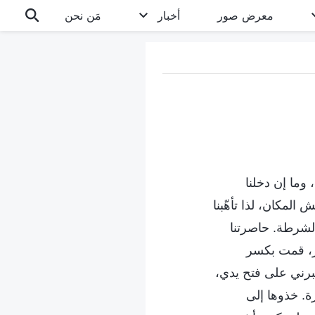
معرض صور
أخبار
مَن نحن
تماع، وما إن دخلنا
المكان، لذا تأهّبنا
الشرطة. حاصرتنا
ر، قمت بكسر
برني على فتح يدي،
ة. خذوها إلى