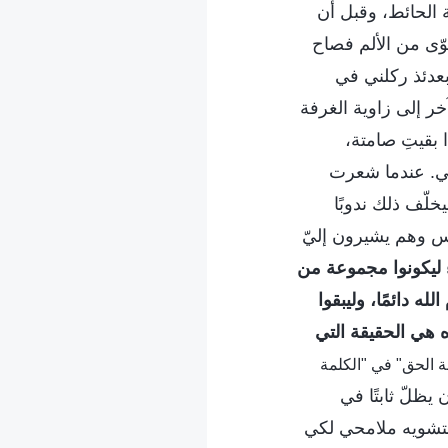
الحائط، وقبل أن
ّى من الألم فصاح
عدئذ ركلني في
 إلى زاوية الغرفة
 بقيتِ صامتة،
ي. عندما شعرت
لّف ذلك ندوبًا
اس وهم يشيرون إليّ
اء ليكونوا مجموعة من
له دائمًا، وليبقوا
ذه هي الحقيقة التي
سة الحق" في "الكلمة
يظلّ ثابتًا في
ي بتشويه ملامحي لكي