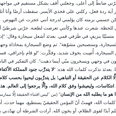
رّني ضابطٌ إلى أعلى، وجعلني أقف بشكل مستقيم في مواجهة 
أية ردة فعل، ركلني على فخذي الأيسر. سقطت أرضًا وأنا أتلو
كن جسمي برمته كان يؤلمني لدرجة أنني عجزت عن النهوض. ب
للحظة. شعرت عندها وكأنني تعرضت لطعنة. جرّني شرطيّ آخر
بّبًا بنزيفٍ في طَرَفي فمي. بعدئذ أشعل سيجارة وقال: "إذا
سيجارة، وستصبحين مشوّهة". ثم وضع السيجارة بمحاذاة وجه
 السيجارة، أُصِبت بخوف شديد، وفكّرت: "لو قام بإحراقي، فسيخ
رون في وجهي ويسخرون منّي أينما ذهبت". كان التفكير في الن
ًا. بعدئذ تذكرت كلمات الله هذه: "
لا يتدرَّب جنود المملكة الأكف
 الكلام عن الحقيقة أو التباهي؛ بل يتدرَّبون ليحيوا بحسب كلام ال
 انتكاسات، وليعيشوا وفق كلام الله، وألَّا يرجعوا إلى العالم. ه
ا هو ما يطلبه الله من الإنسان
"
(من "ليس اقتناء الحقيقة إلَّا ممار
كلمات الله، فهِمتُ أنّ المؤمن الحقيقيّ يستطيع، مهما حدث، أن 
تسلم أبدًا لقوى الظلام، أو يخون الله. أرادت الشرطة أن تهدّدن