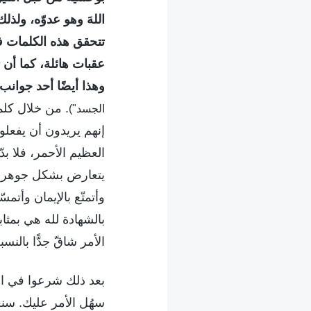
اللهَ وهو عدوّه، ولذل
تتحقق هذه الكلمات في
عقبات هائلة، كما أن ت
وهذا أيضًا أحد جوانب 
. من خلال كلما
الجسد")
إنهم يريدون أن يفعلوا
العظيم الأحمر، فلا ب
يتعارض بشكل جوهري م
وأتمتّع بالإيمان وأت
بالشهادة لله هي بمثا
الأمر شاقّ جدًّا بالنسب
بعد ذلك شرعوا في است
سهُل الأمر عليك. سنع