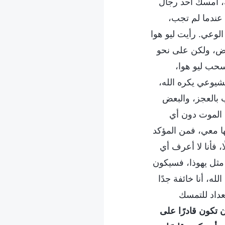
ة، أمسك أحد رجال
 عندما لم تجب،
لوعي. رأيت ليو هوا
ض، ولكن على نحو
حب ليو هوا،
شيوعي يكره الله،
 بالعجز، والبعض
 الموت دون أي
ها معي، فمن المؤكد
 فأنا لا أعرف أي
مثل يهوذا، فسيكون
ه، أنا خائفة جدًا
عداد للتمسك
ن تكون قادرًا على