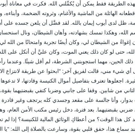
ه الطريقة فقط يمكن أن يُكمِّلني الله. فكرت في معاناة أيو
طعانه الهائلة من الماشية والأغنام، وثروته الضخمة، وأبناءه،
، ظل لدى أيوب إيمان بالله. لقد فضَّل أن يلعن جسده على أن
 الله، وهكذا تمسك بشهادته، وأهان الشيطان، ونال استحسان ا
واءً من الشيطان لي، وكان أيضًا تجربة وامتحانًا من الله لي. 
 الله، حتى لو كان ذلك يعني الموت، وكان عليَّ أن أتكل على ال
ذلك الحين، مهما استجوبتني الشرطة، لم أقل شيئًا. وعندما رأت
ي شيء مني، قالت لفريق آخر: "ابحثوا عن طريقة لانتزاع الاع
كثيرة. اجعلوها تعترف بتفاصيل أموال الكنيسة وقادتها، لا تدعوها 
ثاني من شابين. وقفا على جانبي وضربا كتفي بقبضتيهما بقوة،
بدوار، وأنا جالسة على مقعد وجسدي كله يرتجف وغير قادرة ع
ضربي بقبضتيهما. بعد فترة، دخل رئيس مكتب الأمن العام، وهو
د كل هذا الوقت؟ من أعطاكِ الوثائق المالية للكنيسة؟ إذا لم ت
د سماع هذا، خفق قلبي بقوة، وسارعت بالصلاة إلى الله: "يا الل