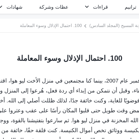
ترانيم
قراءات
عظات وشركة
شهادات
ة المسيح (المجلد السادس)
100. احتمال الإذلال وسوء المعاملة
100. احتمال الإذلال وسوء المعاملة
في صباح أحد أيام نوفمبر عام 2007، بينما كنا مجتمعين في منزل الأخت ليو
اء، وقبل أن نتمكن من إبداء أي ردة فعل، هُرعوا إلى المنزل 
 فوضويًا للغاية، وكنت خائفة جدًا، لذلك ظللت أصلي إلى الله. 
 يمض وقت طويل حتى قلبوا المكان رأسًا على عقب وعثروا ع
 الله المخزنة في منزل ليو هوا. ثم سارعوا بتفتيشنا بالقوة، ووج
لكنيسة ووثائق تخص أموال الكنيسة. كنت قلقة حقًا، خائفة من 