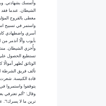
وأتمسك بشهادتي. وبهذ
الشيطان. عندما فقد ق
مغطى بالقروح المؤلمة
واستمر في تسبيح اسم
أسري واضطهادي كان إغ
بأيوب وألّا أتذمر من
وأُخزي الشيطان. منذ 
تستطيع الحصول على أ
الوثائق تُظهر أموالًا 
تألف فريق الشرطة ال
قادة الكنيسة. شعرت 
يتوقفوا واستمروا في 
وقال: "ألم تعترفي بع
ترين ما لا يسرك!". عن