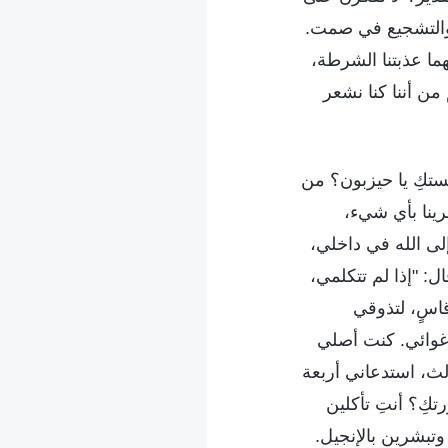
زي والتشجيع في صمت.
هما عذبتنا الشرطة،
من أننا كنا نشعر
تكِ يا حيزبون؟ من
رينا بأي شيء،
لى الله في داخلي،
ل: "إذا لم تتكلمي،
اسٍ، لتذوقي
إغوائي. كنت أصلي
لث، استدعاني أربعة
كِ؟ أنتِ تأكلين
وتبشرين بالإنجيل.