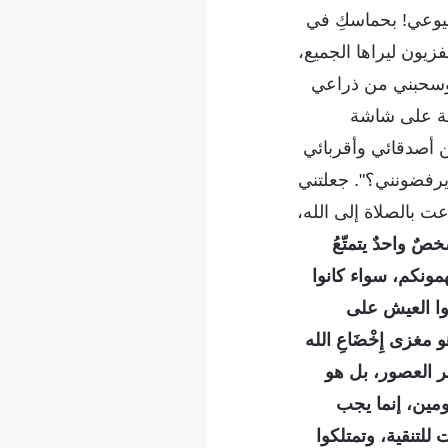
شيوعي! بحماسكِ في
يون ليراها الجميع،
ل وسحبني من ذراعي
رطة على شاشة
ن أصدقائي وأقربائي
رفضونني؟". جعلتني
عت بالصلاة إلى الله،
صٌ واحدٌ يتمتّعُ
همونكم، سواء كانوا
لوا العيش على
مغزى إِخْضَاعِ الله
بر العصور، بل هو
مين، إنما يجب
للتنقية، وتمتلكوا