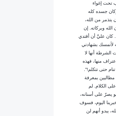
ب تحت إغواء
 وكان جسده كله
 يتذمر من الله،
لله وبركاته. إن
كان عليَّ أن أقتدي
له لأتمسك بشهادتي
 الشرطة أنها لا
تراف منها، فهذه
تنام حتى تتكلم!".
 مطالبين بمعرفة
لى الكلام. لم
 يصرّ على أسنانه،
خبرينا اليوم، فسوف
ه، يبدو أنهم لن