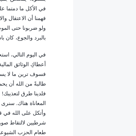
في الأكل ما دمتما على
فهمنا أن الاعتقال وال
ولو ضربونا حتى الموت،
بالبرد والجوع، كان با
في اليوم التالي، اس
أعطاكِ الوثائق المالي
فسوف ترين ما لا يسر
طالبةً من الله أن يحم
فلدينا طرق لتعذيبك!
المعاناة هناك. سنرى 
وأتكل على الله في قل
شرطيين لالتقاط صورة 
طعام الحزب الشيوعي ل