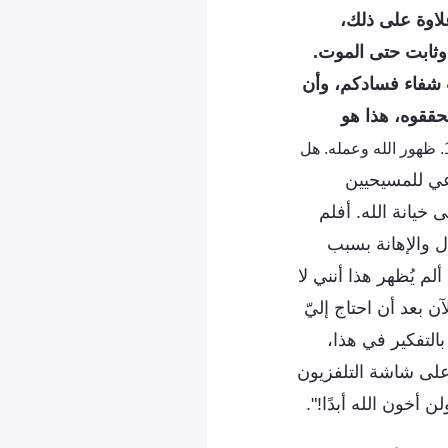
علاوة على ذلك،
وثابت حتى الموت.
 شفاء فسادكم، وأن
حققوه، هذا هو
(الكلمة، ج. 1. ظهور الله وعمله. هل
وعي للمسيحيين
خيانة الله. أفلم
 والإهانة بسبب
م يُظهر هذا أنني لا
ن بعد أن احتاج إليّ
التفكير في هذا،
على شاشة التلفزيون
ون الله أبدًا!".