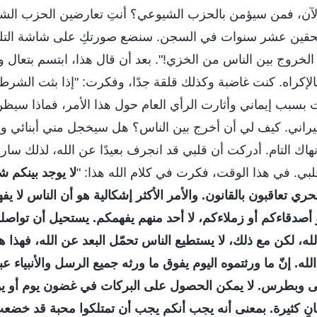
ه الآن، فمن سيؤمن بالحزب الشيوعي؟ أنتِ تعارضين الحزب ال
ستحقين عشر سنوات في السجن. سنضع صورتكِ على شاشة التلفز
 الخروج بين الناس من الخزي!". بعد أن قال هذا، ابتسم بتعا
الإكراه. كنت غاضبة وكذلك قلقة جدًا، وفكرت: "إذا بثت الش
لت بسبب إيماني وأثارت الرأي العام حول هذا الأمر، فماذا سيظ
راني. كيف لي أن أخرج بين الناس؟ هل سيخجل مني أبنائي وي
نهاك التام. أدركت أن قلبي قد انجرف بعيدًا عن الله، لذلك سار
لبي. في هذا الوقت، فكرت في كلام الله هذا: "
لا يوجد بينكم شخ
لحري تعاقبون بالقانون. والأمر الأكثر إشكالية هو أن الناس لا يف
و أصدقاءكم أو زملاءكم، لا أحد منهم يفهمكم. يستحيل أن تواص
له، لكن مع ذلك، لا يستطيع الناس تحمّل البعد عن الله، فهذا هو 
له. إنّ ما ورثتموه اليوم يفوق ما ورثه جميع الرسل والأنبياء ع
 وبطرس. لا يمكن الحصول على البركات في غضون يوم أو يو
انٍ كثيرة. بمعنى أنه يجب أنكم يجب أن تمتلكوا محبة قد خضعت 