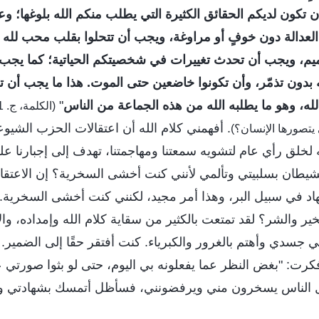
أن تكون لديكم الحقائق الكثيرة التي يطلب منكم الله بلوغها؛ و
العدالة دون خوفٍ أو مراوغة، ويجب أن تتحلوا بقلب محب لله 
ميم، ويجب أن تحدث تغييرات في شخصيتكم الحياتية؛ كما يجب
له بدون تذمّر، وأن تكونوا خاضعين حتى الموت. هذا ما يجب أن ت
لله، وهو ما يطلبه الله من هذه الجماعة من الناس
"
. أفهمني كلام الله أن اعتقالات الحزب الشي
 يتصورها الإنسان؟)
لخلق رأي عام لتشويه سمعتنا ومهاجمتنا، تهدف إلى إجبارنا على 
شيطان بسلبيتي وتألمي لأنني كنت أخشى السخرية؟ إن الاعتقال
هاد في سبيل البر، وهذا أمر مجيد، لكنني كنت أخشى السخرية. أل
خير والشر؟ لقد تمتعت بالكثير من سقاية كلام الله وإمداده، والآ
ي جسدي وأهتم بالغرور والكبرياء. كنت أفتقر حقًا إلى الضمير. ب
ت: "بغض النظر عما يفعلونه بي اليوم، حتى لو بثوا صورتي 
الناس يسخرون مني ويرفضونني، فسأظل أتمسك بشهادتي ولن أخ