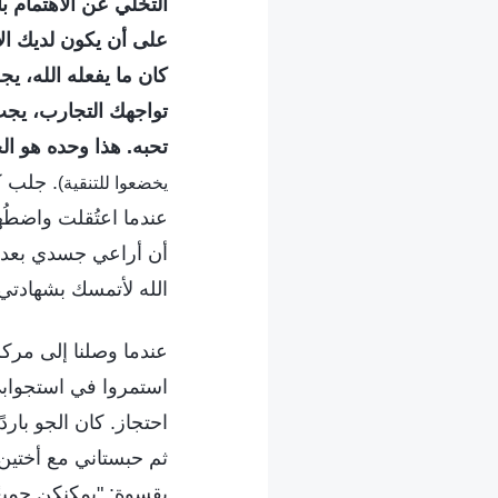
التخلِّي عن الاهتمام
على أن يكون لديك الإي
كان ما يفعله الله، ي
تواجهك التجارب، يجب
تحبه. هذا وحده هو ال
. جلب كل
يخضعوا للتنقية)
عندما اعتُقلت واضطُهد
أن أراعي جسدي بعد ا
الله لأتمسك بشهادتي،
عندما وصلنا إلى مرك
استمروا في استجوابي 
احتجاز. كان الجو بار
ثم حبستاني مع أختين 
بقسوة: "يمكنكن جميعً