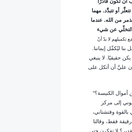
 أن تكون قادرًا
ر أو تتبدَّد. مهما
مر من الله. عندما
التخلّي عن شيء
ُزمَع تكميلهم لا بدّ أنْ
ا ليُكمِّل إيماننا.
ن حقيقيًا. لا ينبغي
 عليَّ أن أتكل على
 أموال الكنيسة؟"
لوني إلى مركز
 بالقوة وفتشتاني،
رقيقة فقط، وقالتا
لقدير؟ لا تفكرن حتى