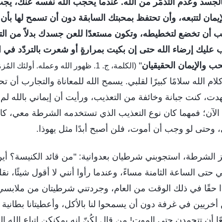
 بالجسد وعدم التذمّر من الله. عندما يحجب الله نفسه عنك، يجب
مان لتتبعه، وأن تحتفظ بمحبتك السابقة دون أن تسمح لها بأن تتعثَّ
جب أن تخضع لتخطيطه، وتكون مستعدًا للعن جسدك بدلاً من التذ
 عليك إرضاء الله حتى إن بكيت بمرارةٍ أو شعرت بالتردّد في 
حب والإيمان الحقيقيان
"
(الكلمة، ج. 1. ظهور الله وعمله. أولئك الم
ام الله سلامًا كبيرًا لقلبي. يسمح الله للمعاناة والتجارب أن تحل بن
ت، كنت جبانة وخائفة من التعذيب، ورأيت أن إيماني بالله لم يك
لآن؛ فمهما كان نوع التعذيب الذي تستخدمه الشرطة معي، كان
 وحتى لو وجب أن أموت، فلن أصبح أبدًا مثل يهوذا.
ز الشرطة، استجوبني شرطيان بعدوانية: "من قائد الكنيسة؟ أين
حتى الساعة الثامنة مساءً، وعندما رأوا أنني لا أقول شيئًا، نق
دًا حقًا في ذلك الوقت من العام، وجردتني شرطيتان من ملابسي
أخريين في غرفة دون أن يسمحوا لنا بالأكل، وأعطيتانا بطانية 
ا أن تتجمدن حتى الموت! من قال لكُنّ إنه يمكنكن اتباع الله ا