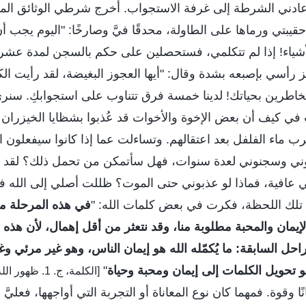
أعادني الشرطة إلى غرفة الاستجواب. أخرج شرطي الوثائق المت
حقيبتي ورماها على الطاولة، محدقًا فيَّ وصارخًا: "اليوم يج
شياء! إذا لم تتكلمي، فستحصلين على حكم بالسجن لمدة عشر 
 رأسي بإصبعه بشدة وقال: "أيها العجوز البغيضة، لقد رأيت الكثي
 تخاطرين بحياتك! لدينا خمسة فرق تتناوب على استجوابكِ. سنر
 في كيف أن بعض الإخوة والأخوات قد عُذبوا بشظايا الخيزرا
 ماء الفلفل بعد اعتقالهم. وتساءلت عما إذا كانوا سيفعلون 
بوني وسجنوني لعدة سنوات، فهل سأتمكن من تحمل ذلك؟ لقد
فية، فماذا لو عذبوني حتى الموت؟ ظللت أصلي إلى الله في 
 تلك اللحظة، فكرت في بعض كلمات الله: "
في هذه المرحلة من 
يمان والمحبة مطلوبة منا، وقد نتعثر من أقل إهمال، لأن هذه
حل السابقة: ما يُكمّله الله هو إيمان الناس، وهو غير مرئي 
هو تحويل الكلمات إلى إيمان ومحبة وحياة
"
[الكلمة، ج. 1. ظهور الله وعمله. الطريق... (8)]
ًا وقوة. فمهما كان نوع المعاناة أو التجربة التي أواجهها، فعليّ