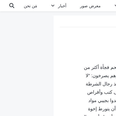
معرض صور
أخبار
مَن نحن
 هوا، اقتحم فجأة أكثر من
وهم يصرخون: "لا
أخذ رجال الشرطة
لى كتب وأقراص
دوا بجيبي مواد
أن يتورط إخوة