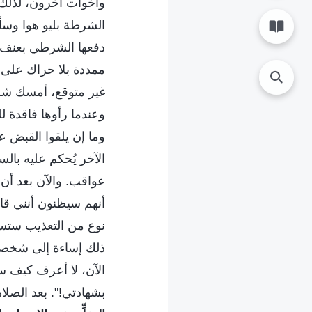
وأخوات آخرون، لذلك 
الشرطة بليو هوا وسأل
دفعها الشرطي بعنف، 
ممددة بلا حراك على
غير متوقع، أمسك شر
وعندما رأوها فاقدة ل
وما إن يلقوا القبض 
الآخر يُحكم عليه با
عواقب. والآن بعد أن 
أنهم سيظنون أنني قائ
نوع من التعذيب ستس
ذلك إساءة إلى شخصية ا
الآن، لا أعرف كيف س
بشهادتي!". بعد الصلا