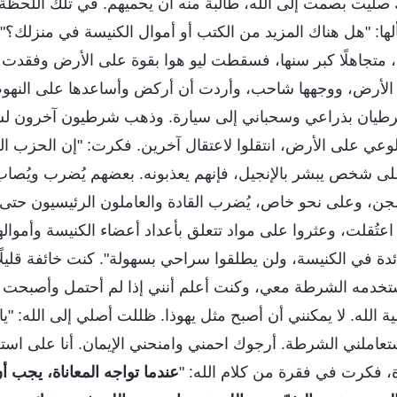
صليت بصمت إلى الله، طالبةً منه أن يحميهم. في تلك اللحظ
ها: "هل هناك المزيد من الكتب أو أموال الكنيسة في منزلك؟"
متجاهلًا كبر سنها، فسقطت ليو هوا بقوة على الأرض وفقدت ا
 الأرض، ووجهها شاحب، وأردت أن أركض وأساعدها على النهو
طيان بذراعي وسحباني إلى سيارة. وذهب شرطيون آخرون لس
لوعي على الأرض، انتقلوا لاعتقال آخرين. فكرت: "إن الحزب ال
على شخص يبشر بالإنجيل، فإنهم يعذبونه. بعضهم يُضرب ويُصاب
لسجن، وعلى نحو خاص، يُضرب القادة والعاملون الرئيسيون حتى
اعتُقلت، وعثروا على مواد تتعلق بأعداد أعضاء الكنيسة وأموال
دة في الكنيسة، ولن يطلقوا سراحي بسهولة". كنت خائفة قليلًا،
تخدمه الشرطة معي، وكنت أعلم أنني إذا لم أحتمل وأصبحت 
لله. لا يمكنني أن أصبح مثل يهوذا. ظللت أصلي إلى الله: "يا الل
تعاملني الشرطة. أرجوك احمني وامنحني الإيمان. أنا على است
ة، فكرت في فقرة من كلام الله: "
عندما تواجه المعاناة، يجب أ