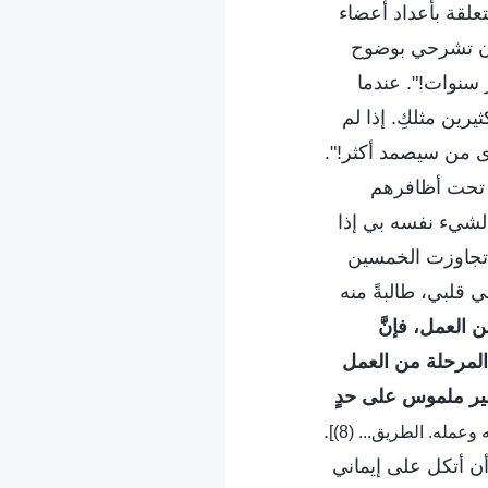
علقة بأعداد أعضاء
ب أن تشرحي بوضوح
سنوات!". عندما
رين مثلكِ. إذا لم
ى من سيصمد أكثر!".
ن تحت أظافرهم
الشيء نفسه بي إذا
 تجاوزت الخمسين
قلبي، طالبةً منه
العمل، فإنَّ
 المرحلة من العمل
وغير ملموس على حدٍ
.
َ أن أتكل على إيماني