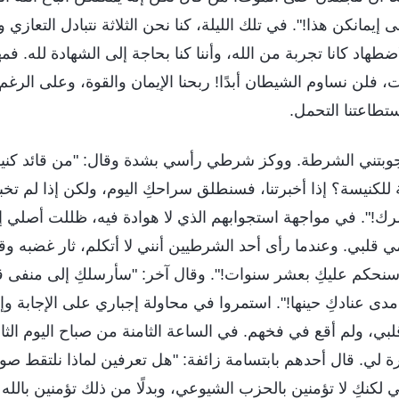
 إيمانكن هذا!". في تلك الليلة، كنا نحن الثلاثة نتبادل التعا
اضطهاد كانا تجربة من الله، وأننا كنا بحاجة إلى الشهادة لله. فم
 فلن نساوم الشيطان أبدًا! ربحنا الإيمان والقوة، وعلى الرغم 
ستطاعتنا التحمل.
تجوبتني الشرطة. ووكز شرطي رأسي بشدة وقال: "من قائد كنيس
ة للكنيسة؟ إذا أخبرتنا، فسنطلق سراحكِ اليوم، ولكن إذا لم تخب
ك!". في مواجهة استجوابهم الذي لا هوادة فيه، ظللت أصلي إ
ي قلبي. وعندما رأى أحد الشرطيين أنني لا أتكلم، ثار غضبه وقا
 سنحكم عليكِ بعشر سنوات!". وقال آخر: "سأرسلكِ إلى منفى ق
مدى عنادكِ حينها!". استمروا في محاولة إجباري على الإجابة و
بي، ولم أقع في فخهم. في الساعة الثامنة من صباح اليوم الثا
لي. قال أحدهم بابتسامة زائفة: "هل تعرفين لماذا نلتقط صورت
كنكِ لا تؤمنين بالحزب الشيوعي، وبدلًا من ذلك تؤمنين بالله 