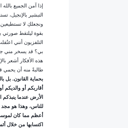
إذا آمن الجميع بالل
التبشير بالإنجيل، ت
ونجعلكِ لا تستطيعين
بقوة ليلتقط صورتي ب
التلفزيون أنني اعتُق
بي؟ قد يسخر مني جي
هذه الأفكار أشعر بالإ
طالبةً منه أن يحمي ق
بحماية القانون. بل با
أقاربكم أو والديكم أ
الأرض عندما ينبذكم ال
للناس، وهذا هو مجد ال
أعظم مما كان لموسى
اكتسابها من خلال أثم