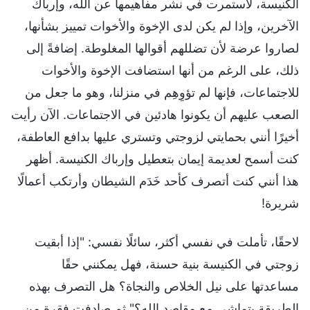
الكنيسة، لاستمرت في نشر مفاهيمها عن الله، وإرباك
الآخرين، وإذا لم يكن لدى الإخوة والأخوات تمييز بشأنها،
لصاروا عرضة لأن تضللهم أقوالها المغلوطة. إضافةً إلى
ذلك، على الرغم من أنها استضافت الإخوة والأخوات
للاجتماعات، فإنها لم تؤوِهِم في منزلنا، وهو ما جعل من
الصعب عليهم أن يكونوا هادئين في الاجتماعات. الآن رأيت
أخيرًا أنني بحمايتي لزوجتي وتستري عليها بدافع العاطفة،
كنت أسمح لعديمة إيمان بتعطيل وإرباك الكنيسة. أظهر
هذا أنني كنت أتصرف كأحد خَدَم الشيطان وأرتكب أعمالًا
شريرة!
لاحقًا، تأملت في نفسي أكثر، سائلًا نفسي: "إذا أبقيت
زوجتي في الكنيسة بنية حسنة، فهل يمكنني حقًا
مساعدتها على نيل الخلاص والنجاة؟ هل التصرف بهذه
الطريقة يتماشى مع مقاصد الله؟" ثم صادفت فقرة من