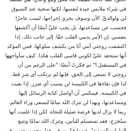
في شراء ملابس جيدة لنفسها، لكنها سخية عند التسوق
لي ولوالديَّ. الآن وسوف يجري إخراجها، لست عاجزًا
فحسب عن مساعدتها، بل يجب عليَّ أيضًا أن أكشفها
بنفسي. إن الأمر يدمي القلب حقًا. إلى جانب ذلك، إذا
اكتشفت زوجتي أنني أنا من يكشف سلوكها، فمن المؤكد
أنها ستحقد عليَّ لكوني قاسي القلب هكذا. كيف سأواجهها
في المستقبل؟" ثم فكرتُ أيضًا: "على الرغم من أن
زوجتي لا تسعى إلى الحق، فإنها لم ترتكب أي شر قط،
لذا فإن بقاءها في الكنيسة لن يسبب أي ضرر. إذا بقيت
في الكنيسة، فيمكنني أن أواصل كتابة الرسائل إليها
ومساعدتها، وبهذا لن تترك الله تمامًا لتسعى وراء العالم.
ربما لا يزال لديها فرصة ضئيلة للنجاة. لكن إذا علمت أنها
ستُخرَج، فقد تستسلم لليأس، وتترك الله تمامًا وتتبع
التيارات الدنيوية". عندما فكرت في هذا، وجدت نفسي في