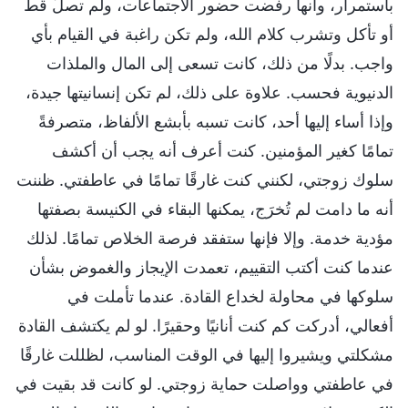
باستمرار، وأنها رفضت حضور الاجتماعات، ولم تصلِّ قط
أو تأكل وتشرب كلام الله، ولم تكن راغبة في القيام بأي
واجب. بدلًا من ذلك، كانت تسعى إلى المال والملذات
الدنيوية فحسب. علاوة على ذلك، لم تكن إنسانيتها جيدة،
وإذا أساء إليها أحد، كانت تسبه بأبشع الألفاظ، متصرفةً
تمامًا كغير المؤمنين. كنت أعرف أنه يجب أن أكشف
سلوك زوجتي، لكنني كنت غارقًا تمامًا في عاطفتي. ظننت
أنه ما دامت لم تُخرَج، يمكنها البقاء في الكنيسة بصفتها
مؤدية خدمة. وإلا فإنها ستفقد فرصة الخلاص تمامًا. لذلك
عندما كنت أكتب التقييم، تعمدت الإيجاز والغموض بشأن
سلوكها في محاولة لخداع القادة. عندما تأملت في
أفعالي، أدركت كم كنت أنانيًا وحقيرًا. لو لم يكتشف القادة
مشكلتي ويشيروا إليها في الوقت المناسب، لظللت غارقًا
في عاطفتي وواصلت حماية زوجتي. لو كانت قد بقيت في