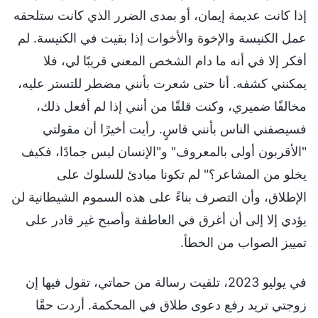
إذا كانت عديمة إيمان، أو بمدى الضرر الذي كانت ستلحقه
عمل الكنيسة والإخوة والأخوات إذا بقيت في الكنيسة. لم
أفكر إلا في أنه ما دام الشخص المعني قريبًا لي، فلا
يمكنني كشفه. أنا حتى شعرت بأنني مضطر للتستر عليه،
مخالفًا ضميري، وكنت قلقًا من أنني إذا لم أفعل ذلك،
فسيصفني الناس بأنني قاسٍ. رأيت أخيرًا أن مقولتي
"الأقربون أولى بالمعروف" و"الإنسان ليس جمادًا، فكيف
يخلو من المشاعر؟" لم تكونا مبادئ للسلوك على
الإطلاق، وأن التصرف بناءً على هذه السموم الشيطانية لن
يؤدي إلا إلى أن أغرق في العاطفة وأصبح غير قادر على
تمييز الصواب من الخطأ.
في يوليو 2023، تلقيت رسالة من حماتي، تقول فيها إن
زوجتي تريد رفع دعوى طلاق في المحكمة. أردت حقًا