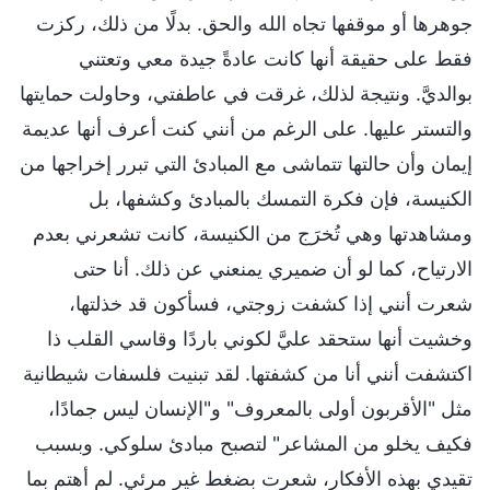
جوهرها أو موقفها تجاه الله والحق. بدلًا من ذلك، ركزت
فقط على حقيقة أنها كانت عادةً جيدة معي وتعتني
بوالديَّ. ونتيجة لذلك، غرقت في عاطفتي، وحاولت حمايتها
والتستر عليها. على الرغم من أنني كنت أعرف أنها عديمة
إيمان وأن حالتها تتماشى مع المبادئ التي تبرر إخراجها من
الكنيسة، فإن فكرة التمسك بالمبادئ وكشفها، بل
ومشاهدتها وهي تُخرَج من الكنيسة، كانت تشعرني بعدم
الارتياح، كما لو أن ضميري يمنعني عن ذلك. أنا حتى
شعرت أنني إذا كشفت زوجتي، فسأكون قد خذلتها،
وخشيت أنها ستحقد عليَّ لكوني باردًا وقاسي القلب ذا
اكتشفت أنني أنا من كشفتها. لقد تبنيت فلسفات شيطانية
مثل "الأقربون أولى بالمعروف" و"الإنسان ليس جمادًا،
فكيف يخلو من المشاعر" لتصبح مبادئ سلوكي. وبسبب
تقيدي بهذه الأفكار، شعرت بضغط غير مرئي. لم أهتم بما