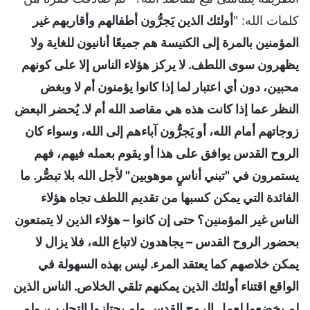
كلمات الله: "
أولئك الذين يَجرُّون أطفالهم وأقاربهم غير
المؤمنين بالمرة إلى الكنيسة هم جميعًا أنانيون للغاية ولا
يظهرون سوى اللطف. لا يركز هؤلاء الناس إلا على كونهم
محبين، دون أي اعتبار لما إذا كانوا يؤمنون أم لا وبغض
النظر عما إذا كانت هذه هي مقاصد الله أم لا. يُحضر البعض
زوجاتهم أمام الله، أو يَجرُّون آباءهم إلى الله، وسواء كان
الروح القدس يوافق على هذا أو يقوم بعمله فيهم، فهم
يستمرون في "تبني أناسٍ موهوبين" لأجل الله بلا تبصُّر. ما
الفائدة التي يمكن كسبها من تقديم اللطف تجاه هؤلاء
الناس غير المؤمنين؟ حتى إن كانوا – هؤلاء الذين لا يتمتعون
بحضور الروح القدس – يجاهدون لاتباع الله، فلا يزال لا
يمكن خلاصهم كما يعتقد المرء. ليس بهذه السهولة في
الواقع اقتناء أولئك الذين يمكنهم تلقي الخلاص. الناس الذين
لم يخضعوا لعمل الروح القدس ولم يجتازوا التجارب، ولم