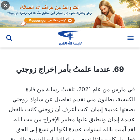
69. عندما علمتُ بأمر إخراج زوجتي
69. عندما علمتُ بأمر إخراج زوجتي
في مارس من عام 2021، تلقيتُ رسالة من قادة
الكنيسة، يطلبون مني تقديم تفاصيل عن سلوك زوجتي
بصفتها عديمة إيمان. كنت أعرف أن زوجتي كانت بالفعل
عديمة إيمان وتنطبق عليها معايير الإخراج من بيت الله.
لقد آمنت بالله لسنوات عديدة لكنها لم تسعَ إلى الحق
قط، بل كانت دائمًا تسعى وراء التيارات الدنيوية والثروة