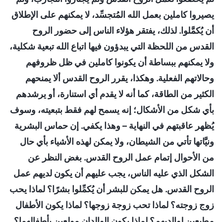
يصيروا كاملين بعمل الله المُتجسِّد، لا يمكنهم على الإطلاق
أن يُكمَّلوا. لذلك، يفتقر هؤلاء الناس إلى حضور الروح
القدس من اللحظة التي يبدؤون فيها اتباع الله تبعية شكلية،
ولا يمكنهم ببساطة أن يكونوا كاملين في ظل ظروفهم
وحالاتهم الفعلية. وهكذا، يقرر الروح القدس ألا يمنحهم
الكثير من الطاقة، كما أنه لا يقدم أي استنارة، أو يرشدهم
بأي شكل من الأشكال؛ إنه يسمح لهم فقط بتبعيته، وسوف
يُظهر عاقبتهم في النهاية – وهذا يكفي. إن حماس البشرية
ونيَّاتها تأتي من الشيطان، ولا يمكن لهذه الأشياء بأي حال
من الأحوال إتمام عمل الروح القدس. بغض النظر عن
الشكل الذي عليه الناس، يجب عليهم أن يكون لديهم عمل
الروح القدس. هل يمكن للبشر أن يُكمِّلوا بشرًا؟ لماذا يحب
زوج زوجته؟ لماذا تحب زوجة زوجها؟ لماذا يكون الأطفال
مطيعين لوالديهم؟ لماذا يكون الوالدان مولعين بأطفالهما؟