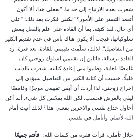
شعرت بعدم الارتياح إلى حد ما. "بفعلي هذا، ألا أكون
أتعمد التستر على الأمور؟" لكنني فكرت بعد ذلك: "على
أي حال، لقد كتبته. بما أن القادة على علم بالفعل ببعض
سلوكياتها، فيجب ألا يكون هناك بأس في عدم تقديم الكثير
من التفاصيل". لذلك، سلّمت تقييمي للقادة. بعد فترة، رد
القادة برسالة، قائلين إن تقييمي لسلوك زوجتي كان
غامضًا للغاية، وطلبوا مني إعادة كتابته. شعرت بالذنب
قليلًا. خشيت أن كتابة الكثير من التفاصيل سيؤدي إلى
إخراج زوجتي، لذا أردت أن أبقي تقييمي موجزًا وغامضًا
ليفي بالغرض فحسب. لكن الله يمحّص كل شيء. ألم أكن
أحاول خداع نفسي والآخرين بفعلي هذا؟ لذلك أتيت أمام
الله لأصلي وأتأمل في نفسي.
خلال تأملي، قرأت فقرة من كلمات الله: "
فأنتم جميعًا