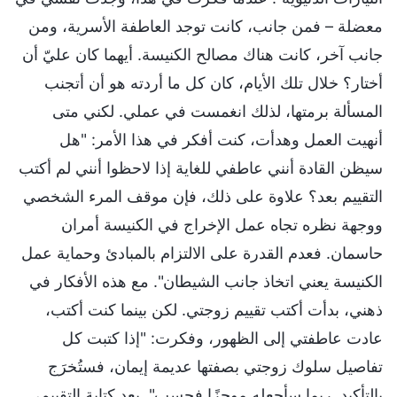
معضلة – فمن جانب، كانت توجد العاطفة الأسرية، ومن
جانب آخر، كانت هناك مصالح الكنيسة. أيهما كان عليّ أن
أختار؟ خلال تلك الأيام، كان كل ما أردته هو أن أتجنب
المسألة برمتها، لذلك انغمست في عملي. لكني متى
أنهيت العمل وهدأت، كنت أفكر في هذا الأمر: "هل
سيظن القادة أنني عاطفي للغاية إذا لاحظوا أنني لم أكتب
التقييم بعد؟ علاوة على ذلك، فإن موقف المرء الشخصي
ووجهة نظره تجاه عمل الإخراج في الكنيسة أمران
حاسمان. فعدم القدرة على الالتزام بالمبادئ وحماية عمل
الكنيسة يعني اتخاذ جانب الشيطان". مع هذه الأفكار في
ذهني، بدأت أكتب تقييم زوجتي. لكن بينما كنت أكتب،
عادت عاطفتي إلى الظهور، وفكرت: "إذا كتبت كل
تفاصيل سلوك زوجتي بصفتها عديمة إيمان، فستُخرَج
بالتأكيد. ربما سأجعله موجزًا فحسب". بعد كتابة التقييم،