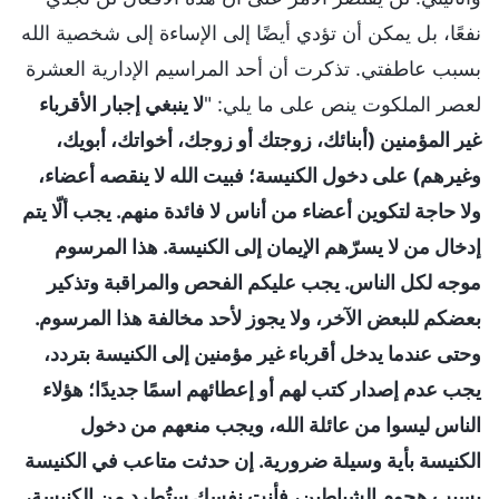
نفعًا، بل يمكن أن تؤدي أيضًا إلى الإساءة إلى شخصية الله
بسبب عاطفتي. تذكرت أن أحد المراسيم الإدارية العشرة
لعصر الملكوت ينص على ما يلي: "
لا ينبغي إجبار الأقرباء
غير المؤمنين (أبنائك، زوجتك أو زوجك، أخواتك، أبويك،
وغيرهم) على دخول الكنيسة؛ فبيت الله لا ينقصه أعضاء،
ولا حاجة لتكوين أعضاء من أناس لا فائدة منهم. يجب ألّا يتم
إدخال من لا يسرّهم الإيمان إلى الكنيسة. هذا المرسوم
موجه لكل الناس. يجب عليكم الفحص والمراقبة وتذكير
بعضكم للبعض الآخر، ولا يجوز لأحد مخالفة هذا المرسوم.
وحتى عندما يدخل أقرباء غير مؤمنين إلى الكنيسة بتردد،
يجب عدم إصدار كتب لهم أو إعطائهم اسمًا جديدًا؛ هؤلاء
الناس ليسوا من عائلة الله، ويجب منعهم من دخول
الكنيسة بأية وسيلة ضرورية. إن حدثت متاعب في الكنيسة
بسبب هجوم الشياطين، فأنت نفسك ستُطرد من الكنيسة،