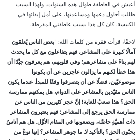
أعيش في العاطفة طوال هذه السنوات. ولهذا السبب
ظللت أحاول دعمها ومساعدتها، على أمل إبقائها في
الكنيسة. كان كل هذا بسبب عاطفتي المفرطة.
لاحقًا، قرأت فقرة من كلمات الله: "
بعض الناس يُعلقون
آمالًا كبيرة على المشاعر، فهم يتفاعلون مع كل ما يحدث
لهم بناءً على مشاعرهم؛ وفي قلوبهم، هم يعرفون جيِّدًا أن
هذا خطأ لكنهم ما يزالون عاجزين عن أن يكونوا
موضوعيّين، فضلًا عن أن يتصرفوا وفقًا للمبدأ. عندما يكون
الناس مقيّدين بالمشاعر على الدوام، هل يمكنهم ممارسة
الحق؟ هذا صعبٌ للغاية! إنَّ عجز كثيرين من الناس عن
ممارسة الحق يرجع إلى المشاعر؛ فهم يعتبرون المشاعر
ذات أهميَّةٍ خاصَّة، ويضعونها في المقام الأوَّل. هل هم أناسٌ
يحبّون الحق؟ بالتأكيد لا. ما جوهر المشاعر؟ إنها نوعٌ من