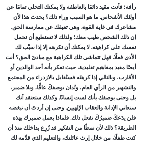
رأفة؛ فأنت مقيد دائمًا بالعاطفة ولا يمكنك التخلي تمامًا عن
أولئك الأشخاص. ما هو السبب وراء ذلك؟ يحدث هذا لأن
مشاعرك في غاية القوة، وهي تعيقك عن ممارسة الحق.
إن ذلك الشخص طيب معك؛ ولذلك لا تستطيع أن تحمل
نفسك على كراهيته. لا يمكنك أن تكرهه إلا إذا سبَّب لك
الأذى فعلًا. فهل تتماشى تلك الكراهية مع مبادئ الحق؟ أنت
أيضًا مقيد بمفاهيم تقليدية، حيث تفكر بأنه أحد الوالدين أو
الأقارب، وبالتالي إذا كرهتَه فستُقابل بالازدراء من المجتمع
والتشهير من الرأي العام، وتُدان بوصفكَ عاقًّا، وبلا ضمير،
بل وحتى بوصفك بأنك لست إنسانًا. وكذلك ستعتقد أنك
ستعاني الإدانة والعقاب الإلهيين. وحتى إن أردتَ أن تبغضه
فلن يدَعكَ ضميرُكَ تفعل ذلك. فلماذا يعمل ضميرك بهذه
الطريقة؟ ذلك لأن نمطًا من التفكير قد زُرِع بداخلك منذ أن
كنت طفلًا، من خلال إرث عائلتك، والتعليم الذي قدَّمه لك