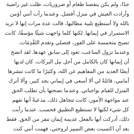
جدًا، ولم يكن ينقصنا طعام أو ضروريات، ظلت غير راضية
وأرادت العيش في منزل أفضل. وعندما رأت أنني أؤمن
بالله ولا أستطيع تلبية مطالبها، قالت عدة مرات إنها لا تريد
الاستمرار في إيمانها. لكنها كلما واجهت شيئًا مؤسفًا، كانت
تصبح متحمسة على الفور، فتصلي وتقدم التَقْدِمَات.
وعندما تزول المتاعب، تعود إلى سابق عهدها. لقد اتضح
أن إيمانها كان بالكامل من أجل نيل البركات. كان لديها
أيضًا العديد من المفاهيم عن الله، وكثيرًا ما كانت تنشرها
أمامي، قائلةً لي ألا أسعى في إيماني بجد كبير، وألا أترك
المنزل للقيام بواجباتي. وعندما نصحتها بأن تطلب الحق
عند مواجهة الأمور، كانت تتجاهل ذلك، مدعيةً أنها تفهم
كل شيء لكنها لا تستطيع التطبيق فحسب. عندما رأيت
ذلك، أدركت أنها بالفعل عديمة إيمان تنفر من الحق. فقط
بعد أن اكتسبت بعض التمييز لزوجتي، فهمت أنني كنت