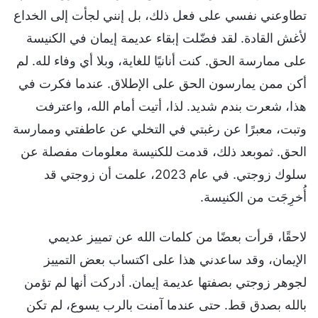
تطاوعني نفسي على فعل ذلك، بل إنني لجأت إلى الخداع
لأغش القادة. لقد فضّلت إبقاء عديمة إيمان في الكنيسة
على ممارسة الحق. كنت أنانيًا للغاية، وبلا أي وفاء لله. لم
أكن ممن يمارسون الحق على الإطلاق. عندما فكرت في
هذا، شعرت بندم شديد. لذا، أتيت أمام الله، واعترفت
وتبت، معبرًا عن رغبتي في التخلي عن عاطفتي وممارسة
الحق. ثموبعد ذلك، قدمت للكنيسة معلومات مفصلة عن
سلوك زوجتي. في عام 2023، علمت أن زوجتي قد
أُخرِجَت من الكنيسة.
لاحقًا، قرأت بعضًا من كلمات الله عن تمييز عديمي
الإيمان، وقد ساعدني هذا على اكتساب بعض التمييز
لجوهر زوجتي بصفتها عديمة إيمان. أدركت أنها لم تؤمن
بالله بصدق قط. حتى عندما آمنت بالرب يسوع، لم تكن