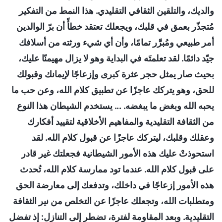
والديك، والتلقين الثقافي التقليدي. هذا النمط من التفكير
مُتجذّر بعمق في قلبك، ويجعلك تعتقد خطأً أن برّ الوالدين
أمر طبيعي ومُبرَّر تمامًا، وأن أي شيء ورثته من أسلافك
جيّد دائمًا. لقد تعلمتَه في البداية وهو لا يزال مهيمنًا عليك،
بحيث صار يمثل حجر عثرة كبرى وإزعاجًا لإيمانك وقبولك
للحق، وهو يتركك عاجزًا عن تطبيق كلام الله، وعن حب ما
يحبه الله وبغض ما يبغضه. ... يستخدم الشيطان هذا النوع
من الثقافة التقليدية والمفاهيم الأخلاقية لتقييد أفكارك
وعقلك وقلبك، ليتركك عاجزًا عن قبول كلام الله. لقد
استحوذتْ عليك هذه الأمور الشيطانية فجعلتك غير قادر
على قبول كلام الله. عندما تود ممارسة كلام الله، تُحدث
هذه الأمور إزعاجًا في داخلك، وتدفعك إلى معارضة الحق
ومتطلبات الله، وتجعلك عاجزًا عن التخلص من نير الثقافة
التقليدية. وبعد المقاومة لفترة، تضطر إلى التنازل: إذ تفضل