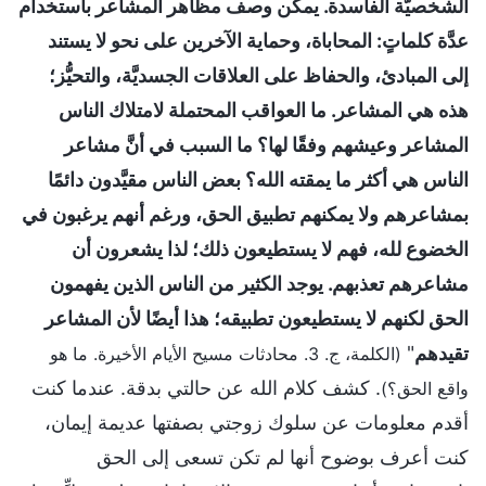
الشخصيَّة الفاسدة. يمكن وصف مظاهر المشاعر باستخدام
عدَّة كلماتٍ: المحاباة، وحماية الآخرين على نحو لا يستند
إلى المبادئ، والحفاظ على العلاقات الجسديَّة، والتحيُّز؛
هذه هي المشاعر. ما العواقب المحتملة لامتلاك الناس
المشاعر وعيشهم وفقًا لها؟ ما السبب في أنَّ مشاعر
الناس هي أكثر ما يمقته الله؟ بعض الناس مقيَّدون دائمًا
بمشاعرهم ولا يمكنهم تطبيق الحق، ورغم أنهم يرغبون في
الخضوع لله، فهم لا يستطيعون ذلك؛ لذا يشعرون أن
مشاعرهم تعذبهم. يوجد الكثير من الناس الذين يفهمون
الحق لكنهم لا يستطيعون تطبيقه؛ هذا أيضًا لأن المشاعر
تقيدهم
"
(الكلمة، ج. 3. محادثات مسيح الأيام الأخيرة. ما هو
. كشف كلام الله عن حالتي بدقة. عندما كنت
واقع الحق؟)
أقدم معلومات عن سلوك زوجتي بصفتها عديمة إيمان،
كنت أعرف بوضوح أنها لم تكن تسعى إلى الحق