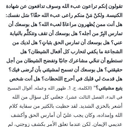
تقولون إنكم تراعون عبء الله وسوف تدافعون عن شهادة
الكنيسة. ولكنْ مَنْ منكم راعى عبء الله حقًا؟ سَل نفسك:
هل أنت ممن يُظهرون مراعاةً لعبء الله؟ هل بوسعك أن
تمارس البِرّ من أجله؟ هل بوسعك أن تقف وتتكلَّم بالنيابة
عني؟ هل بوسعك أن تمارس الحق بثباتٍ؟ هل لديك من
الشجاعة ما يكفي لتحارب كل أفعال الشيطان؟ هل
تستطيع أن تنحّي مشاعرك جانبًا وتفضح الشيطان من أجل
حقيقتي؟ هل بوسعك أن تسمح لمشيئتي بأن تُرضى فيك؟
هل قدمتَ لي قلبك في أحرج اللحظات؟ هل أنت شخص
يتبع مشيئتي؟
"
(الكلمة، ج. 1. ظهور الله وعمله. أقوال المسيح
. جعلني كل سؤال من الله
في البدء، الفصل الثالث عشر)
أشعر بالخزي الشديد. لقد حظيت بالكثير من سقاية كلام
الله وإمداده، وكان يجب عليّ أن أمارس الحق وأكشف
عديمي الإيمان. لكن عندما تعلق الأمر بكشف زوجتي، لم