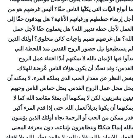
ما أنواع النيَّات التي يكنَّها الناس حقًا؟ أليس غرضهم هو من
أجل إرضاء خططهم ورغباتهم الأنانية؟ هل يهدفون حقًا إلى
العمل لأجل خطة تدبير الله؟ هل يعملون حقًا لأجل عمل
الله؟ هل غرضهم تتميم واجبات كائن مخلوق؟ أولئك الذين
لم يستطيعوا نيل حضور الروح القدس منذ اللحظة التي
بدأوا فيها الإيمان بالله لا يمكنهم أبدًا اقتناء عمل الروح
القدس؛ وقد تحدَّد أن يكون هؤلاء الناس عُرضة للهلاك.
بغض النظر عن مقدار الحب الذي يملكه المرء، لا يمكنه أن
يحل محل عمل الروح القدس. يمثل حماس الناس وحبهم
نيتين بشريتين، لكن لا يمكنهما أن يمثلا مقاصد الله كما لا
يمكنهما أن يكونا بديلاً لعمل الله. حتى إذا قدم المرء أكبر
قدر ممكن من الحب أو الرحمة تجاه أولئك الذين يؤمنون
بالله إيمانًا شكليًا ويتظاهرون بإتباعه، دون معرفة المعنى
الفعلي للإيمان بالله، فلا يزالون لا ينالون تحنُن الله ولا اقتناء