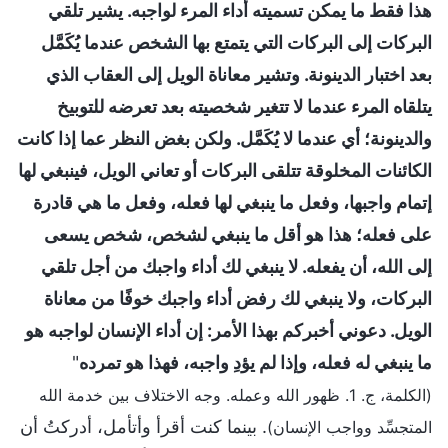
هذا فقط ما يمكن تسميته أداء المرء لواجبه. يشير تلقي
البركات إلى البركات التي يتمتع بها الشخص عندما يُكَمَّل
بعد اختبار الدينونة. وتشير معاناة الويل إلى العقاب الذي
يتلقاه المرء عندما لا تتغير شخصيته بعد تعرضه للتوبيخ
والدينونة؛ أي عندما لا يُكَمَّل. ولكن بغض النظر عما إذا كانت
الكائنات المخلوقة تتلقى البركات أو تعاني الويل، فينبغي لها
إتمام واجبها، وفعل ما ينبغي لها فعله، وفعل ما هي قادرة
على فعله؛ هذا هو أقل ما ينبغي لشخص، شخص يسعى
إلى الله، أن يفعله. لا ينبغي لك أداء واجبك من أجل تلقي
البركات، ولا ينبغي لك رفض أداء واجبك خوفًا من معاناة
الويل. دعوني أخبركم بهذا الأمر: إن أداء الإنسان لواجبه هو
ما ينبغي له فعله، وإذا لم يؤدِ واجبه، فهذا هو تمرده
"
(الكلمة، ج. 1. ظهور الله وعمله. وجه الاختلاف بين خدمة الله
. بينما كنت أقرأ وأتأمل، أدركتُ أن
المتجسِّد وواجب الإنسان)