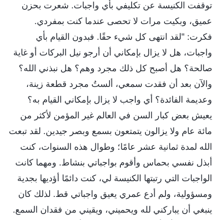
توقفت الكنيسة عن تكليفي بأي واجبات. شعرت بحزن
عميق، وبكيت مرات لا تحصى عندما كنت بمفردي.
فكرت: "لقد انتهى كل شيء حقًا. فبدون القيام بأي
واجبات، هل لا يزال بإمكاني أن أرجو نيل البركات أو غاية
صالحة؟ هل أصبح كل ذلك مجرد وهم؟ هل نبذني الله؟
والآن بعد أن فقدت سمعي، ألستُ مجرد قطعة زينة،
وعديمة الفائدة؟ أي واجب لا يزال بإمكاني القيام به؟
يعيش بعض كبار السن في العالم غير المؤمن لأكثر من
مائة عام ولا يزالون يتمتعون بسمع وبصر جيدين. لقد تبعت
الله لمدة ثمانية عشر عامًا؛ وطوال هذه السنوات، كنت
أبذل نفسي بحماس وأقوم بواجباتي بنشاط. ومهما كانت
الواجبات التي رتبتها الكنيسة لي، كنت دائمًا أؤديها بجدية
ومسؤولية، ولم أدع عمري يعيق واجباتي قط. لذلك كان
ينبغي أن يباركني لله ويحميني، ويقيني من فقدان السمع.