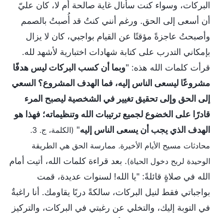
البركات، وسواء كنت سأنال غاية صالحة أم لا، كان عليّ
أن أسعى إلى الحق. ورغم أنني كنتُ قد أُصبتُ بالصمم
وأصبحتُ عاجزةً مؤقتًا عن القيام بواجبي، كان لا يزال
بإمكاني التدرب على كتابة شهادات اختبارية لأشهد لله.
قرأت كلمات الله هذه: "
وبما أن كسب البركات ليس هدفًا
مشروعًا ليسعى الناس إليه، فما الهدف المشروع؟ السعي
إلى الحق وإلى تحقيق تغيير في الشخصية ليصبح المرء
قادرًا على الخضوع لجميع ترتيبات الله وتنظيماته؛ فهذا هو
الهدف الذي يجب أن يسعى الناس إليه
"
(الكلمة، ج. 3.
محادثات مسيح الأيام الأخيرة. ممارسة الحق هي الطريقة
. بعد قراءة كلمات الله، أتيت أمام
الوحيدة لربح دخول الحياة)
الله في صلاةٍ قائلةً: "يا الله! لسنوات عديدة، قمت
بواجباتي فقط لنيل البركات، سالكةً دربًا يقاومك. أنا راغبةٌ
في التوبة إليك، والتخلي عن رغبتي في البركات، والتركيز