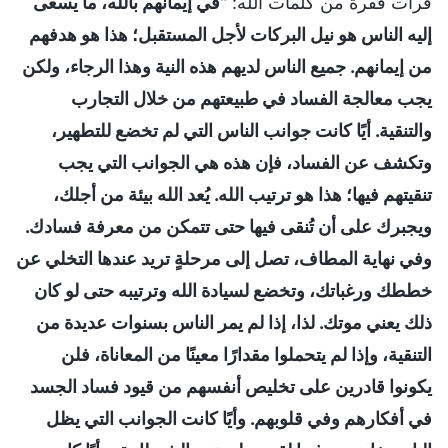
قرأت فقرة من كلمات الله: "
في إيمانهم بالله، ما يسعى
إليه الناس هو نيل البركات لأجل المستقبل؛ هذا هو هدفهم
من إيمانهم. جميع الناس لديهم هذه النية وهذا الرجاء، ولكن
يجب معالجة الفساد في طبيعتهم من خلال التجارب
والتنقية. أيًا كانت جوانب الناس التي لم تخضع للتطهير،
وتكشف عن الفساد، فإن هذه هي الجوانب التي يجب
تنقيتهم فيها؛ هذا هو ترتيب الله. يُعد الله بيئة من أجلك،
ويجبرك على أن تُنقى فيها حتى تتمكن من معرفة فسادك.
وفي نهاية المطاف، تصل إلى مرحلةٍ تريد عندها التخلي عن
خططك ورغباتك، وتخضع لسيادة الله وترتيبه حتى لو كان
ذلك يعني موتك. لذا، إذا لم يمر الناس بسنوات عديدة من
التنقية، وإذا لم يتحملوا مقدارًا معينًا من المعاناة، فلن
يكونوا قادرين على تخليص أنفسهم من قيود فساد الجسد
في أفكارهم وفي قلوبهم. وأيًا كانت الجوانب التي يظل