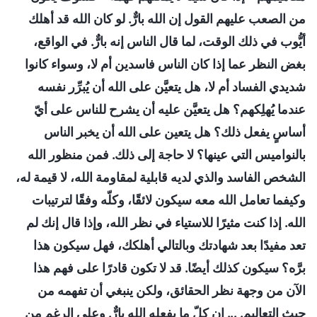
من الصعب عليهم القول إن الله بارٌّ. لو كان الله قد أهلك
أيُّوب في ذلك الوقت، لما قال الناس إنه بارٌّ. في الواقع،
بغض النظر عما إذا كان الناس فاسدين أم لا، وسواء كانوا
شديدي الفساد أم لا، هل يتعيَّن على الله أن يُبرِّر نفسه
عندما يُهلِكهم؟ هل يتعيَّن عليه أن يشرح للناس على أيّ
أساسٍ يفعل ذلك؟ هل يتعين على الله أن يخبر الناس
بالنواميس التي عينها؟ لا حاجة إلى ذلك. فمن منظور الله
الشخص الفاسد والذي لديه قابلية لمقاومة الله، لا قيمة له،
وكيفما تعامل الله معه سيكون لائقًا، وكلّه وفقًا لترتيبات
الله. إذا كنت مثيرًا للاستياء في نظر الله، وإذا قال إنك لم
تعد مفيدًا بعد شهادتك وبالتالي أهلكك، فهل سيكون هذا
برَّه؟ سيكون كذلك أيضًا. قد لا تكون قادرًا على فهم هذا
الآن من وجهة نظر الحقائق، ولكن ينبغي أن تفهمه من
حيث التعاليم. ... إن كلّ ما يفعله الله بارٌّ. وعلى الرغم من