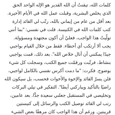
كلمات الله، تيقنتُ أن الله القدير هو الإله الواحد الحق
الذي يخلص البشرية، وقبلت عمل الله في الأيام الأخيرة.
بعد أقل من عام من إيماني بالله، رتّب لي القائد إدارة
كتب كلمات الله في الكنيسة. قلت في نفسي: "بما أنني
تولّيتُ هذا الواجب، فعليّ أن أكون مجتهدة ومسؤولة.
يجب ألا أرتكب أي أخطاء. فقط من خلال القيام بواجبي
جيدًا يمكنني أن أنال خلاص الله". بعد ذلك، قمت بواجبي
بنشاط، فرتّبت ورقمّت جميع الكتب، وسجلت كل شيء
بوضوح. فكرت: "ما دمت أكرس نفسي بالكامل لواجبي،
فلن يسرّ القائد والإخوة والأخوات فحسب، بل سيكون الله
راضيًا بالتأكيد ويباركني أيضًا". التفكير في نيلي البركات
وتخليصي في المستقبل جعلني سعيدة جدًّا. بعد عامين،
رتب لي القائد توصيل الكتب والرسائل إلى كنيستين
قريبتين. ورغم أن هذا الواجب كان مرهقًا بعض الشيء