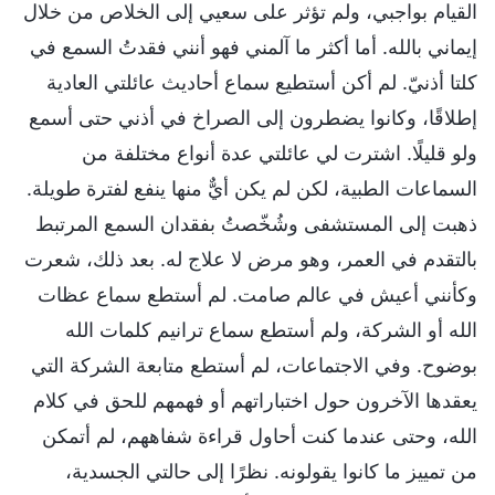
القيام بواجبي، ولم تؤثر على سعيي إلى الخلاص من خلال
إيماني بالله. أما أكثر ما آلمني فهو أنني فقدتُ السمع في
كلتا أذنيّ. لم أكن أستطيع سماع أحاديث عائلتي العادية
إطلاقًا، وكانوا يضطرون إلى الصراخ في أذني حتى أسمع
ولو قليلًا. اشترت لي عائلتي عدة أنواع مختلفة من
السماعات الطبية، لكن لم يكن أيٌّ منها ينفع لفترة طويلة.
ذهبت إلى المستشفى وشُخّصتُ بفقدان السمع المرتبط
بالتقدم في العمر، وهو مرض لا علاج له. بعد ذلك، شعرت
وكأنني أعيش في عالم صامت. لم أستطع سماع عظات
الله أو الشركة، ولم أستطع سماع ترانيم كلمات الله
بوضوح. وفي الاجتماعات، لم أستطع متابعة الشركة التي
يعقدها الآخرون حول اختباراتهم أو فهمهم للحق في كلام
الله، وحتى عندما كنت أحاول قراءة شفاههم، لم أتمكن
من تمييز ما كانوا يقولونه. نظرًا إلى حالتي الجسدية،