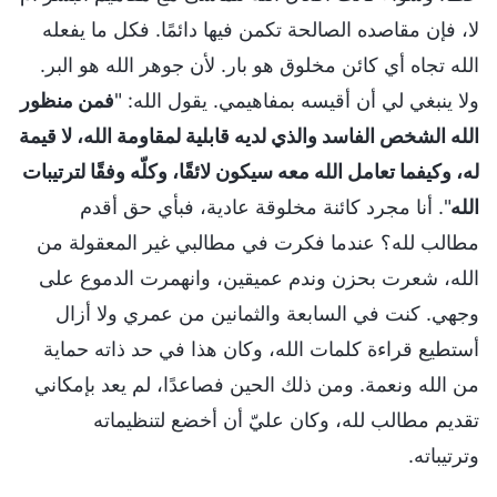
لا، فإن مقاصده الصالحة تكمن فيها دائمًا. فكل ما يفعله
الله تجاه أي كائن مخلوق هو بار. لأن جوهر الله هو البر.
ولا ينبغي لي أن أقيسه بمفاهيمي. يقول الله: "
فمن منظور
الله الشخص الفاسد والذي لديه قابلية لمقاومة الله، لا قيمة
له، وكيفما تعامل الله معه سيكون لائقًا، وكلّه وفقًا لترتيبات
الله
". أنا مجرد كائنة مخلوقة عادية، فبأي حق أقدم
مطالب لله؟ عندما فكرت في مطالبي غير المعقولة من
الله، شعرت بحزن وندم عميقين، وانهمرت الدموع على
وجهي. كنت في السابعة والثمانين من عمري ولا أزال
أستطيع قراءة كلمات الله، وكان هذا في حد ذاته حماية
من الله ونعمة. ومن ذلك الحين فصاعدًا، لم يعد بإمكاني
تقديم مطالب لله، وكان عليّ أن أخضع لتنظيماته
وترتيباته.