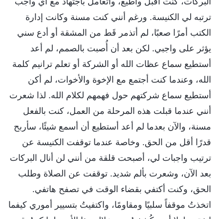
البركات، كنت أقبل وأطيع، وأتعامل باجتهاد مع أي واجب
ترتبه لي الكنيسة. ورغم أنني كنت مسنة وكانت إدارة
الكتب أمرًا صعبًا، لم أتذمر قَط من المشقة أو أدع سني
يؤثر على واجبي. لكن بعد أن أُصبت بالصمم، لم أعد
أستطيع سماع عظات الله أو الشركة أو تعلم ترانيم كلمة
الله، وعندما كنت أجتمع مع الإخوة والأخوات، لم أكن
أستطيع سماع شركتهم حول فهمهم لكلام الله. لذا شعرت
أنني عندما قبلت هذه المرحلة من العمل، كنت بالفعل
مسنة، والآن بعدما لم أعد أستطيع أن أسمع شيئًا، سأربح
قدرًا أقل من الحق. وخاصة عندما توقفت الكنيسة عن
ترتيب واجبات لي، أصبحت قلقة من أنني لن أنال البركات
بعد الآن، وشعرت بألم شديد. توقفت عن الصلاة وطلب
الحق، وكنت أكتفي بقضاء الوقت في تصفح هاتفي.
اتخذتُ موقفاً سلبيًا ومقاومًا، واكتفيتُ بتسيير أموري كيفما