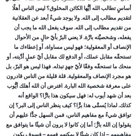
أساسٍ تطالب الله أيُّها الكائن المخلوق؟ ليس الناس أهلًا
لتقديم مطالب إلى الله. ولا يوجد شيءٌ أبعد عن العقلانية
من تقديم مطالب إلى الله. سوف يفعل الله ما يجب أن
يفعله، وشخصيَّته بارَّة. لا يعني البرّ بأيّ حالٍ من الأحوال
الإنصاف أو المعقولية؛ فهو ليس مساواة، أو إعطاءك ما
تستحقّه مقابل عملك، أو الدفع لك مقابل أيّ عملٍ أدَّيته، أو
منحك ما تستحقّه وفقًا لأيّ جهدٍ تبذله. فهذا ليس هو البرّ، بل
هو مجرد الإنصاف والمعقولية. قلة قليلة من الناس قادرون
على معرفة شخصية الله البارة. افترض أن الله أهلك أيُّوب
بعد أن شهد أيوب له: فهل سيكون هذا بارًّا؟ الواقع أنه
كذلك. لماذا يُسمَّى هذا برًّا؟ كيف ينظر الناس إلى البر؟ إن
توافق شيءٌ مع مفاهيم الناس، فمن السهل جدًّا عليهم أن
يقولوا إن الله بارٌّ؛ أما إن كانوا لا يرون أن شيئًا ما يتوافق مع
مفاهيمهم – إذا كان شيئًا لا يمكنهم فهمه – فسوف يكون