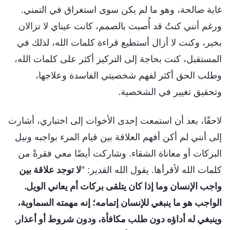
غاية صالحة، وهو ما لم يكن سوى استغراق في التمني.
ورغم أنني كنتُ قد أُصبت بالصمم، كانت عيناي لا تزالان
بخير، وكنت لا أزال أستطيع قراءة كلمات الله، لذلك في
المستقبل، كنت بحاجة إلى التركيز أكثر على كلمات الله،
وطلب الحق أكثر لفهم شخصيتي الفاسدة وعلاجها،
وتحقيق تغيير في الشخصية.
لاحقًا، بعد أن استمعت إحدى الأخوات إلى اختباري، أشارت
إلى أنني لم أكن أفهم العلاقة بين قيام المرء بواجبه ونيل
البركات أو معاناة الشقاء. وشاركت أيضًا معي فقرةً من
كلمات الله لأقرأها. يقول الله القدير: "
لا توجد علاقة بين
واجب الإنسان وما إذا كان يتلقى بركات أم يعاني الويل.
الواجب هو ما ينبغي للإنسان إتمامه؛ إنه مهمته السماوية،
وينبغي له أداؤه دون طلب مكافأة، ودون شروط أو أعذار.