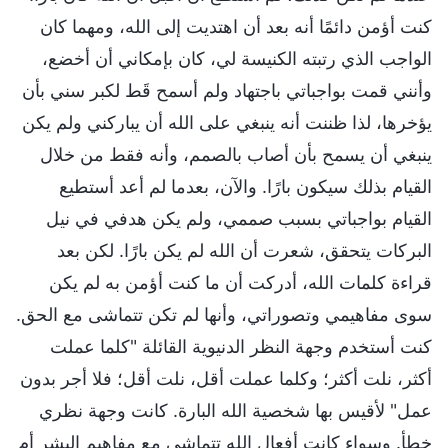
كنت أؤمن دائمًا أنه بعد أن اهتديت إلى الله، ومهما كان
الواجب الذي رتبته الكنيسة لي، كان بإمكاني أن أخضع،
وأنني قمت بواجباتي باجتهاد ولم أسمح قَط لكبر سني بأن
يؤخرها، لذا ظننت أنه ينبغي على الله أن يباركني ولم يكن
ينبغي أن يسمح بأن أصاب بالصمم، وأنه فقط من خلال
القيام بذلك سيكون بارًا. والآن، بعدما لم أعد أستطيع
القيام بواجباتي بسبب صممي، ولم يكن هدفي في نيل
البركات يتحقق، شعرت أن الله لم يكن بارًا. لكن بعد
قراءة كلمات الله، أدركت أن ما كنت أؤمن به لم يكن
سوى مفاهيمي وتصوراتي، وأنها لم تكن تتماشى مع الحق.
كنت أستخدم وجهة النظر الدنيوية القائلة "كلما عملت
أكثر، نلت أكثر؛ وكلما عملت أقل، نلت أقل؛ فلا أجر بدون
عمل" لأقيس بها شخصية الله البارة. كانت وجهة نظري
خطأ. وسواء كانت أفعال الله تتماشى مع مفاهيم البشر أم