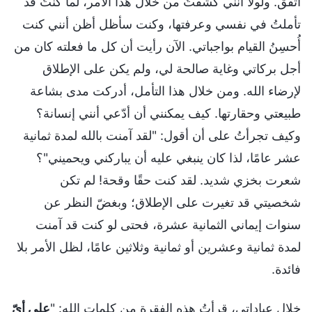
اتفق. ولولا أنني كُشفتُ من خلال هذا الأمر، لما كنتُ قد
تأملتُ في نفسي وعرفتها، وكنت سأظل أظن أنني كنت
أُحسِنُ القيام بواجباتي. الآن رأيت أن كل ما فعلته كان من
أجل بركاتي وغاية صالحة لي، ولم يكن على الإطلاق
لإرضاء الله. ومن خلال هذا التأمل، أدركت مدى بشاعة
طبيعتي وحقارتها. كيف يمكنني أن أدّعي أنني إنسانة؟
وكيف تجرأتُ على أن أقول: "لقد آمنت بالله لمدة ثمانية
عشر عامًا، لذا كان ينبغي عليه أن يباركني ويحميني"؟
شعرت بخزي شديد. لقد كنت حقًا وقحة! لم تكن
شخصيتي قد تغيرت على الإطلاق؛ وبغضّ النظر عن
سنوات إيماني الثمانية عشرة، فحتى لو كنت قد آمنت
لمدة ثمانية وعشرين أو ثمانية وثلاثين عامًا، لظل الأمر بلا
فائدة.
خلال عباداتي، قرأتُ هذه الفقرة من كلمات الله: "
على أيّ