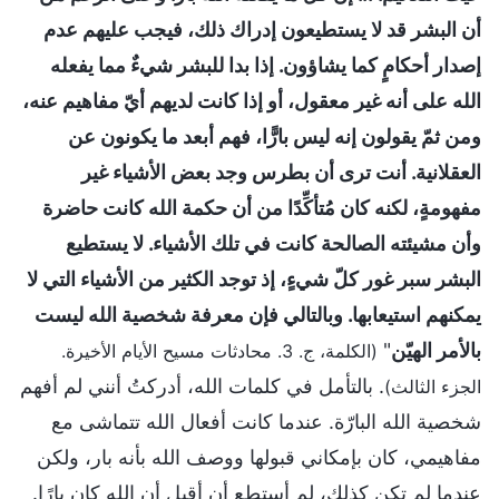
أن البشر قد لا يستطيعون إدراك ذلك، فيجب عليهم عدم
إصدار أحكامٍ كما يشاؤون. إذا بدا للبشر شيءٌ مما يفعله
الله على أنه غير معقول، أو إذا كانت لديهم أيّ مفاهيم عنه،
ومن ثمّ يقولون إنه ليس بارًّا، فهم أبعد ما يكونون عن
العقلانية. أنت ترى أن بطرس وجد بعض الأشياء غير
مفهومةٍ، لكنه كان مُتأكِّدًا من أن حكمة الله كانت حاضرة
وأن مشيئته الصالحة كانت في تلك الأشياء. لا يستطيع
البشر سبر غور كلّ شيءٍ، إذ توجد الكثير من الأشياء التي لا
يمكنهم استيعابها. وبالتالي فإن معرفة شخصية الله ليست
بالأمر الهيّن
"
(الكلمة، ج. 3. محادثات مسيح الأيام الأخيرة.
. بالتأمل في كلمات الله، أدركتُ أنني لم أفهم
الجزء الثالث)
شخصية الله البارّة. عندما كانت أفعال الله تتماشى مع
مفاهيمي، كان بإمكاني قبولها ووصف الله بأنه بار، ولكن
عندما لم تكن كذلك، لم أستطع أن أقبل أن الله كان بارًا.