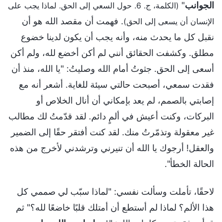
الجوانب
"
(الكلمة، ج. 6. حول السعي إلى الحق. لماذا يجب على
. فهمت أن مقصد الله هو أن
الإنسان أن يسعى إلى الحق)
نقبل كل ما يحدث منه، وأنه يجب أن يكون لدينا خضوع
مطلق. وكشفت الحقائق أنني لم أكن أخضع لله، ولم أكن
أسعى إلى الحق. جثوتُ أمام الله وصليتُ: "يا الله، منذ أن
فقدت سمعي، أصبحت حالتي سيئة للغاية. أشعر أنه مع
إصابتي بالصمم، لم يعد بإمكاني أن أنال الخلاص أو
البركات، وكنت أعيش في ألمٍ دائم. لقد قدّمتُ لك مطالب
غير معقولة وتذمّرتُ منك. لقد كنت أفتقر حقًا إلى الضمير
والعقل! أرجوك يا الله أن تنيرني وترشدني لأخرج من هذه
الحالة الخطأ".
لاحقًا، تأملت وسألت نفسي: "لماذا سبّب لي صممي كل
هذا الألم؟ لماذا لم أستطع أن أمتلك قلبًا خاضعًا لله؟" ثم