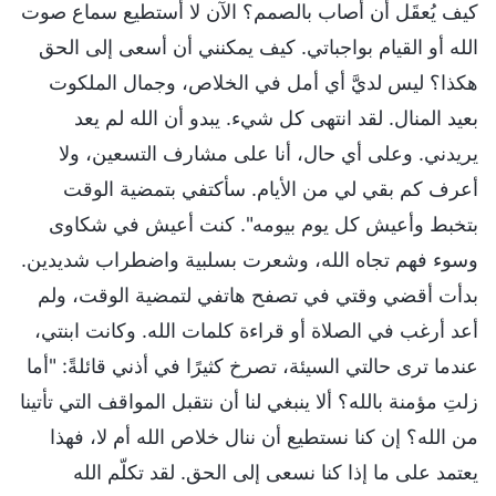
كيف يُعقَل أن أصاب بالصمم؟ الآن لا أستطيع سماع صوت
الله أو القيام بواجباتي. كيف يمكنني أن أسعى إلى الحق
هكذا؟ ليس لديَّ أي أمل في الخلاص، وجمال الملكوت
بعيد المنال. لقد انتهى كل شيء. يبدو أن الله لم يعد
يريدني. وعلى أي حال، أنا على مشارف التسعين، ولا
أعرف كم بقي لي من الأيام. سأكتفي بتمضية الوقت
بتخبط وأعيش كل يوم بيومه". كنت أعيش في شكاوى
وسوء فهم تجاه الله، وشعرت بسلبية واضطراب شديدين.
بدأت أقضي وقتي في تصفح هاتفي لتمضية الوقت، ولم
أعد أرغب في الصلاة أو قراءة كلمات الله. وكانت ابنتي،
عندما ترى حالتي السيئة، تصرخ كثيرًا في أذني قائلةً: "أما
زلتِ مؤمنة بالله؟ ألا ينبغي لنا أن نتقبل المواقف التي تأتينا
من الله؟ إن كنا نستطيع أن ننال خلاص الله أم لا، فهذا
يعتمد على ما إذا كنا نسعى إلى الحق. لقد تكلّم الله