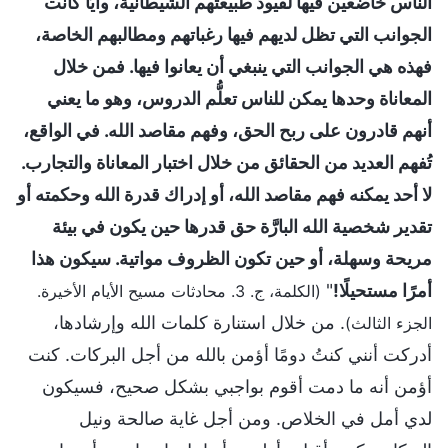
الناس خاضعين فيها لقيود طبيعتهم الشيطانية، وأيًا كانت
الجوانب التي تظل لديهم فيها رغباتهم ومطالبهم الخاصة،
فهذه هي الجوانب التي ينبغي أن يعانوا فيها. فمن خلال
المعاناة وحدها يمكن للناس تعلُّم الدروس، وهو ما يعني
أنهم قادرون على ربح الحق، وفهم مقاصد الله. في الواقع،
تُفهم العديد من الحقائق من خلال اختبار المعاناة والتجارب.
لا أحد يمكنه فهم مقاصد الله، أو إدراك قدرة الله وحكمته أو
تقدير شخصية الله البارَّة حق قدرها حين يكون في بيئة
مريحة وسهلة، أو حين تكون الظروف مواتية. سيكون هذا
أمرًا مستحيلًا!
"
(الكلمة، ج. 3. محادثات مسيح الأيام الأخيرة.
. من خلال استنارة كلمات الله وإرشادها،
الجزء الثالث)
أدركت أنني كنتُ دومًا أؤمن بالله من أجل البركات. كنت
أؤمن أنه ما دمت أقوم بواجبي بشكل صحيح، فسيكون
لدي أمل في الخلاص. ومن أجل غاية صالحة ونيل