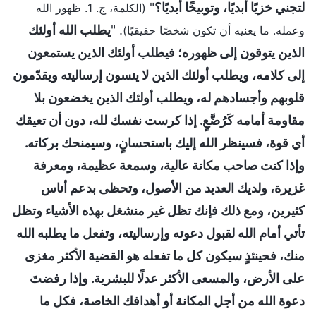
لتجني خزيًا أبديًا، وتوبيخًا أبديًا؟
"
(الكلمة، ج. 1. ظهور الله
. "
يطلب الله أولئك
وعمله. ما يعنيه أن تكون شخصًا حقيقيًا)
الذين يتوقون إلى ظهوره؛ فيطلب أولئك الذين يستمعون
إلى كلامه، ويطلب أولئك الذين لا ينسون إرساليته ويقدّمون
قلوبهم وأجسادهم له، ويطلب أولئك الذين يخضعون بلا
مقاومة أمامه كَرُضَّعٍ. إذا كرست نفسك لله، دون أن تعيقك
أي قوة، فسينظر الله إليك باستحسانٍ، وسيمنحك بركاته.
وإذا كنت صاحب مكانة عالية، وسمعة عظيمة، ومعرفة
غزيرة، ولديك العديد من الأصول، وتحظى بدعم أناس
كثيرين، ومع ذلك فإنك تظل غير منشغل بهذه الأشياء وتظل
تأتي أمام الله لقبول دعوته وإرساليته، وتفعل ما يطلبه الله
منك، فحينئذٍ سيكون كل ما تفعله هو القضية الأكثر مغزى
على الأرض، والمسعى الأكثر عدلًا للبشرية. وإذا رفضتَ
دعوة الله من أجل المكانة أو أهدافك الخاصة، فكل ما