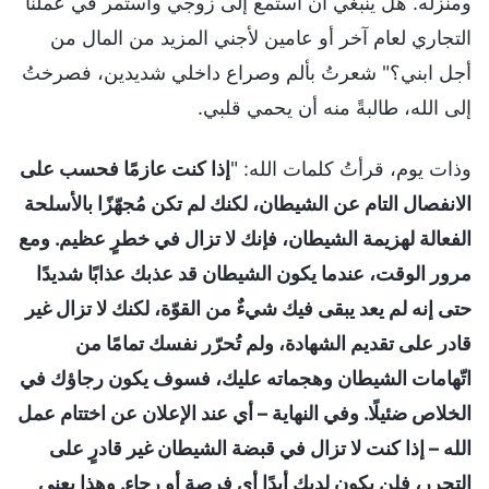
ومنزله. هل ينبغي أن أستمع إلى زوجي وأستمر في عملنا
التجاري لعام آخر أو عامين لأجني المزيد من المال من
أجل ابني؟" شعرتُ بألم وصراع داخلي شديدين، فصرختُ
إلى الله، طالبةً منه أن يحمي قلبي.
وذات يوم، قرأتُ كلمات الله: "
إذا كنت عازمًا فحسب على
الانفصال التام عن الشيطان، لكنك لم تكن مُجهّزًا بالأسلحة
الفعالة لهزيمة الشيطان، فإنك لا تزال في خطرٍ عظيم. ومع
مرور الوقت، عندما يكون الشيطان قد عذبك عذابًا شديدًا
حتى إنه لم يعد يبقى فيك شيءٌ من القوّة، لكنك لا تزال غير
قادر على تقديم الشهادة، ولم تُحرّر نفسك تمامًا من
اتّهامات الشيطان وهجماته عليك، فسوف يكون رجاؤك في
الخلاص ضئيلًا. وفي النهاية – أي عند الإعلان عن اختتام عمل
الله – إذا كنت لا تزال في قبضة الشيطان غير قادرٍ على
التحرر، فلن يكون لديك أبدًا أي فرصة أو رجاء. وهذا يعني