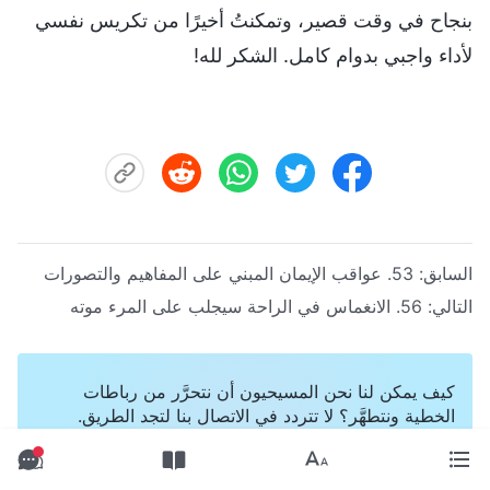
بنجاح في وقت قصير، وتمكنتُ أخيرًا من تكريس نفسي
لأداء واجبي بدوام كامل. الشكر لله!
السابق:
53. عواقب الإيمان المبني على المفاهيم والتصورات
التالي:
56. الانغماس في الراحة سيجلب على المرء موته
كيف يمكن لنا نحن المسيحيون أن نتحرَّر من رباطات
الخطية ونتطهَّر؟ لا تتردد في الاتصال بنا لتجد الطريق.
تواصل معنا عبر Messenger