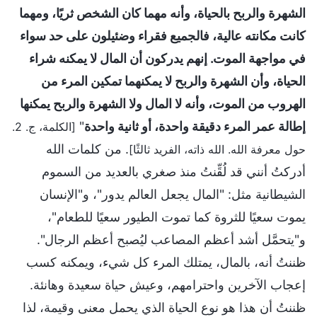
الشهرة والربح بالحياة، وأنه مهما كان الشخص ثريًا، ومهما
كانت مكانته عالية، فالجميع فقراء وضئيلون على حد سواء
في مواجهة الموت. إنهم يدركون أن المال لا يمكنه شراء
الحياة، وأن الشهرة والربح لا يمكنهما تمكين المرء من
الهروب من الموت، وأنه لا المال ولا الشهرة والربح يمكنها
إطالة عمر المرء دقيقة واحدة، أو ثانية واحدة
"
[الكلمة، ج. 2.
. من كلمات الله
حول معرفة الله. الله ذاته، الفريد ثالثًا]
أدركتُ أنني قد لُقِّنتُ منذ صغري بالعديد من السموم
الشيطانية مثل: "المال يجعل العالم يدور"، و"الإنسان
يموت سعيًا للثروة كما تموت الطيور سعيًا للطعام"،
و"يتحمَّل أشد أعظم المصاعب ليُصبح أعظم الرجال".
ظننتُ أنه، بالمال، يمتلك المرء كل شيء، ويمكنه كسب
إعجاب الآخرين واحترامهم، وعيش حياة سعيدة وهانئة.
ظننتُ أن هذا هو نوع الحياة الذي يحمل معنى وقيمة، لذا