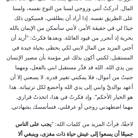
المال. أدركتُ أنني وزوجي لسنا من النوع نفسه، ولسنا
على الطريق نفسه. إذا أراد أن يطلقني، فسيكون ذلك
جيدًا لي في حقيقة الأمر، لأنني سأتمكن من الإيمان بالله
بحرية إذ أتحرر من قيود العائلة. وبعدها فكرتُ: "أريد أن
أجني المزيد من المال لابني لكي يحظى بحياة جيدة في
المستقبل، لكنني أكون بذلك غير مؤمنة بأن مصير الإنسان
بين يدي الله. الله قد قدَّر مستقبل ابني بالفعل، ومهما
جنيتُ من أموال، فلا يمكنني تغيير قدره. لا يسعني إلا أن
أعهد بوالديَّ وابني إلى يدي الله وأخضع لكل ترتيباته. هذا
هو الخيار الأحكم". وإذ فكرتُ في هذا، اتخذتُ قراري.
مهما اضطهدني زوجي أو عرقلني، فسأتمسك بشهادتي.
لاحقًا، قرأتُ المزيد من كلمات الله: "
يجب على الناس
جميعًا أن يسعوا إلى عيش حياة ذات مغزى، وينبغي ألا