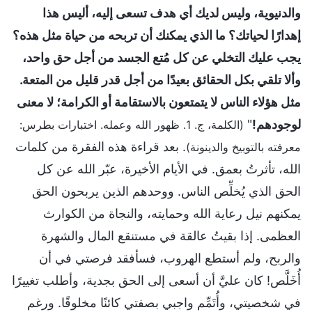
والدنيوية، وليس لديك أي هدف تسعى إليه، أليس هذا
إهدارًا لحياتك؟ ما الذي يمكنك أن تربحه من حياة مثل هذه؟
يجب عليك التخلي عن كل مُتع الجسد من أجل حق واحد،
وألا تلقي بكل الحقائق بعيدًا من أجل قدر قليل من المتعة.
مثل هؤلاء الناس لا يتمتعون بالاستقامة أو الكرامة؛ لا معنى
لوجودهم!
"
(الكلمة، ج. 1. ظهور الله وعمله. اختبارات بطرس:
. بعد قراءة هذه الفقرة من كلمات
معرفته بالتوبيخ والدينونة)
الله، تأثرتُ بعمق. في الأيام الأخيرة، عبّر الله عن كل
الحق الذي يُخلِّص الناس. ووحدهم الذين يربحون الحق
يمكنهم نيل رعاية الله وحمايته، والنجاة من الكوارث
العظمى. إذا بقيتُ عالقة في مستنقع المال والشهرة
والربح، ولم أستطع الهروب، فسأفقد فرصتي في أن
أُخَلَّص! كان عليَّ أن أسعى إلى الحق بجدية، وأطلب تغييرًا
في شخصيتي، وأُتَمِّم واجبي بصفتي كائنًا مخلوقًا. ورغم