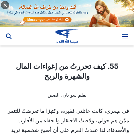
55. كيف تحررتُ من إغواءات المال والشهرة والربح
55. كيف تحررتُ من إغواءات المال
والشهرة والربح
بقلم سو يان، الصين
في صِغري، كانت عائلتي فقيرة، وكثيرًا ما تعرضتُ للتنمر
ممَّن هم حولي، ولاقيتُ الاحتقار والجفاء من الأقارب
والأصدقاء. لذا عقدتُ العزم على أن أصبح شخصية ثرية