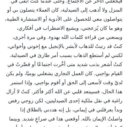
فيجعلني أتأخر عن الاجتماع. وحتى عندما كنتُ أبقى في
المنزل ولا أذهب إلى الصيدلية، كان العملاء يتصلون بي أو
يتواصلون معي للحصول على الأدوية أو الاستشارة الطبية،
وهو ما كان يُزعجني، ويشيع الاضطراب في أفكاري،
ويمنعني من قراءة كلمات الله بهدوء. وفي مرة أخرى،
كنتُ قد رتبتُ للذهاب لأبشر بالإنجيل مع إخوتي وأخواتي،
لكنني لم أستطع الذهاب بسبب أمر طارئ في الصيدلية.
كنتُ أشعر بذنب شديد متى أخَّرت اجتماعًا أو قصَّرتُ في
القيام بواجبي. كان العمل التجاري يشغلني يوميًا، ولم يكن
لديّ وقت لأسعى إلى الحق أو أقوم بواجبي. وإذا استمر
هذا الحال، فسيبتعد قلبي عن الله أكثر فأكثر. كنتُ لا أزال
راغبة في نقل ملكية إحدى الصيدليتين، لكن زوجي رفض
وبدأ يعرقلني في إيماني، بل إنه هددني بالطلاق إذا
واصلتُ الإيمان بالله. أوقعني هذا في صراعٍ شديد. وبينما