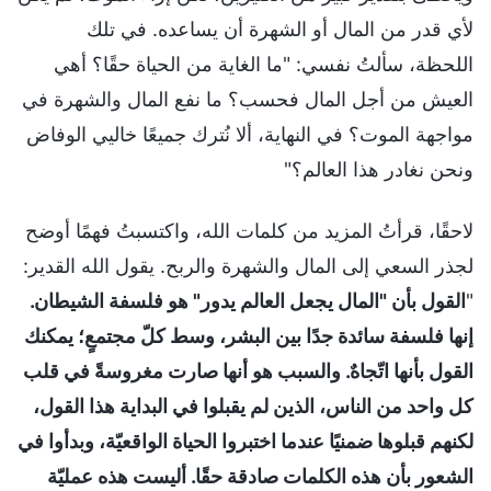
لأي قدر من المال أو الشهرة أن يساعده. في تلك
اللحظة، سألتُ نفسي: "ما الغاية من الحياة حقًا؟ أهي
العيش من أجل المال فحسب؟ ما نفع المال والشهرة في
مواجهة الموت؟ في النهاية، ألا نُترك جميعًا خاليي الوفاض
ونحن نغادر هذا العالم؟"
لاحقًا، قرأتُ المزيد من كلمات الله، واكتسبتُ فهمًا أوضح
لجذر السعي إلى المال والشهرة والربح. يقول الله القدير:
"
القول بأن "المال يجعل العالم يدور" هو فلسفة الشيطان.
إنها فلسفة سائدة جدًا بين البشر، وسط كلّ مجتمعٍ؛ يمكنك
القول بأنها اتّجاهٌ. والسبب هو أنها صارت مغروسةً في قلب
كل واحد من الناس، الذين لم يقبلوا في البداية هذا القول،
لكنهم قبلوها ضمنيًا عندما اختبروا الحياة الواقعيّة، وبدأوا في
الشعور بأن هذه الكلمات صادقة حقًا. أليست هذه عمليّة