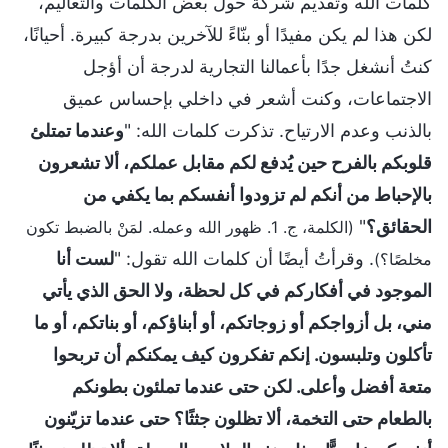
كلمات الله وتقديم شركة حول بعض الكلمات والتعاليم،
لكن هذا لم يكن مفيدًا أو بنّاءً للآخرين بدرجة كبيرة. أحيانًا،
كنتُ أنشغل جدًا بأعمالنا التجارية لدرجة أن أؤجل
الاجتماعات، وكنت أشعر في داخلي بإحساس عميق
بالذنب وعدم الارتياح. تذكرت كلمات الله: "
وعندما تمتلئ
قلوبكم بالفرح حين يُدفع لكم مقابل عملكم، ألا تشعرون
بالإحباط من أنكم لم تزودوا أنفسكم بما يكفي من
الحقائق؟
"
(الكلمة، ج. 1. ظهور الله وعمله. لمَنْ بالضبط تكون
. وقرأتُ أيضًا أن كلمات الله تقول: "
لست أنا
مخلصًا؟)
الموجود في أفكاركم في كل لحظة، ولا الحق الذي يأتي
مني، بل أزواجكم أو زوجاتكم، أو أبناؤكم، أو بناتكم، أو ما
تأكلون وتلبسون. إنكم تفكرون كيف يمكنكم أن تربحوا
متعة أفضل وأعلى. لكن حتى عندما تملئون بطونكم
بالطعام حتى التخمة، ألا تظلون جثثًا؟ حتى عندما تزيّنون