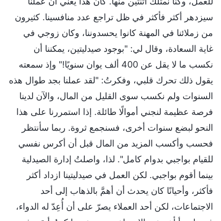
للعمل، وكنا نمتلك اثنتين منها. كان هذا يعني أنَّ عملنا
سيزدهر أكثر فأكثر في ظل تراجع عدد منافسينا. كثيرون
من زملائنا في المهنة كانوا يحسدوننا، وكان زوجي في
غاية السعادة، وقال لي: "بوجود صيدليتين، يمكننا أن
نكسب ما لا يقل عن 400 ألف يوان سنويًا!" وإذ سمعته
يقول ذلك تحرك قلبي، وفكرتُ: "لقد عملنا بجد طوال هذه
السنوات ولم نكسب سوى القليل من المال، والآن لدينا
فرصة عظيمة لنجني أموالًا طائلة. إذا استمررنا على هذا
النحو لبضع سنوات أخرى، فسنجمع ثروة. ربما سأنتظر
فحسب وأكسب المزيد من المال قبل أن أكرس نفسي
للقيام بواجبي بدوام كامل". لذا، واصلتُ إدارة الصيدلية
بينما أقوم بواجبي. لكن العمل في صيدليتينا ازداد أكثر
فأكثر، وأحيانًا كان يحدث أن أهمَّ بالذهاب إلى أحد
الاجتماعات، لكن أحد العملاء يصرّ على أن أُعِدّ له الدواء،