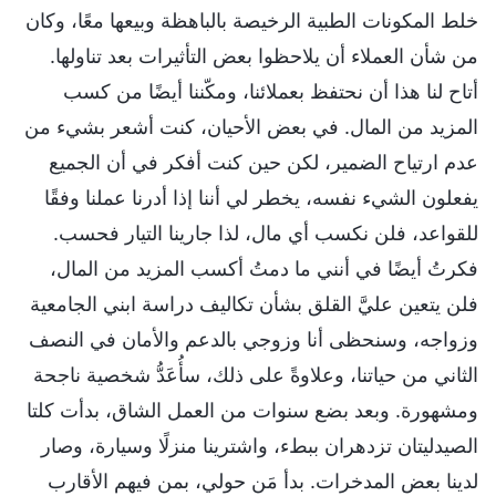
خلط المكونات الطبية الرخيصة بالباهظة وبيعها معًا، وكان
من شأن العملاء أن يلاحظوا بعض التأثيرات بعد تناولها.
أتاح لنا هذا أن نحتفظ بعملائنا، ومكّننا أيضًا من كسب
المزيد من المال. في بعض الأحيان، كنت أشعر بشيء من
عدم ارتياح الضمير، لكن حين كنت أفكر في أن الجميع
يفعلون الشيء نفسه، يخطر لي أننا إذا أدرنا عملنا وفقًا
للقواعد، فلن نكسب أي مال، لذا جارينا التيار فحسب.
فكرتُ أيضًا في أنني ما دمتُ أكسب المزيد من المال،
فلن يتعين عليَّ القلق بشأن تكاليف دراسة ابني الجامعية
وزواجه، وسنحظى أنا وزوجي بالدعم والأمان في النصف
الثاني من حياتنا، وعلاوةً على ذلك، سأُعَدُّ شخصية ناجحة
ومشهورة. وبعد بضع سنوات من العمل الشاق، بدأت كلتا
الصيدليتان تزدهران ببطء، واشترينا منزلًا وسيارة، وصار
لدينا بعض المدخرات. بدأ مَن حولي، بمن فيهم الأقارب