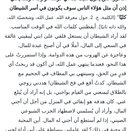
إذن أن مثل هؤلاء الناس سوف يكونون في أسر الشيطان
كليًا
"
[الكلمة، ج. 2. حول معرفة الله. عمل الله، وشخصيّة الله،
. أيقظتني كلمات الله في الوقت المناسب.
والله ذاته ثانيًا]
لقد أراد الشيطان أن يستغل قلقي على ابني ليبقيني عالقة
في السعي إلى المال، أملًا في أن أصبح عبدة للمال،
وعاجزة عن الهروب من هذه الدوامة. وإذا استمررتُ على
هذا النحو، فعندما ينتهي عمل الله، لن أكون قد ربحتُ أي
قدرٍ من الحق، وسينتهي بي المطاف في الجحيم مع
الشيطان. كدتُ أقع في فخ الشيطان! هددني زوجي
بالطلاق ليمنعني من القيام بواجبي، بل إنه أراد أن يُبلغ
عني. كان هدفه هو إبقائي في المنزل من أجل أن أجني
المال، وأراد أن يُسلمني لاضطهاد الحزب الشيوعي
الصيني، إذا لم أستطع أن أجني له المال. أين المحبة
الزوجية في ذلك؟ لقد عاملني ببساطة على أني أداة لجني