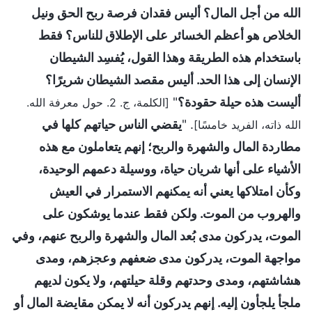
الله من أجل المال؟ أليس فقدان فرصة ربح الحق ونيل
الخلاص هو أعظم الخسائر على الإطلاق للناس؟ فقط
باستخدام هذه الطريقة وهذا القول، يُفسِد الشيطان
الإنسان إلى هذا الحد. أليس مقصد الشيطان شريرًا؟
أليست هذه حيلة حقودة؟
"
[الكلمة، ج. 2. حول معرفة الله.
. "
يقضي الناس حياتهم كلها في
الله ذاته، الفريد خامسًا]
مطاردة المال والشهرة والربح؛ إنهم يتعاملون مع هذه
الأشياء على أنها شريان حياة، ووسيلة دعمهم الوحيدة،
وكأن امتلاكها يعني أنه يمكنهم الاستمرار في العيش
والهروب من الموت. ولكن فقط عندما يوشكون على
الموت، يدركون مدى بُعد المال والشهرة والربح عنهم، وفي
مواجهة الموت، يدركون مدى ضعفهم وعجزهم، ومدى
هشاشتهم، ومدى وحدتهم وقلة حيلتهم، ولا يكون لديهم
ملجأ يلجأون إليه. إنهم يدركون أنه لا يمكن مقايضة المال أو