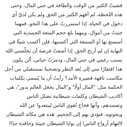
قضيتُ الكثير من الوقت والطاقة في جني المال، وحتى
هذه اللحظة، لم أفهم الكثير من الحق ولم يكن لديّ أي
دخول في الحياة. إذا استمررتُ على هذا النحو، فمهما
جنيتُ من أموال، ومهما بلغ حجم المتعة الجسدية التي
أستمتع بها أو السمعة التي أكتسبها، فلن أكسب شيئًا في
النهاية إن لم أربح الحق. إذا أضعتُ فرصة أن يخلّصني الله
بسبب رغبتي في جني المال، ودمرتُ حياتي، ألن يكون
هذا افتقارًا مني إلى بُعد النظر وتضحيةً بمستقبلي من أجل
مكاسب تافهة قصيرة الأمد؟ رأيتُ أن ما يُسمى بكلمات
الحكمة مثل: "المال أولًا" و"المال يجعل العالم يدور"، هي
أكاذيب الشيطان وكلمات شيطانية تضلل الناس
وتفسدهم، وأنها فخاخ تُغوي الناس ليبتعدوا عن الله
ويخونوه، فتؤدي بهم إلى الجحيم. هذه هي مكائد الشيطان
لالتهام أرواح الناس! إن نوايا الشيطان خبيثة وحاقدة جدًا!