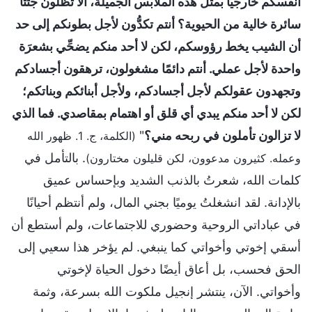
أنفسكم خارجيًّا بمثل هذه الملابس الجميلة، ألا تظلون جثثًا
سائرة خالية من الحيوية؟ أنتم تكدُّون لأجل بطونكم إلى حد
أن الشيب يخط رؤوسكم، لكن لا أحد منكم يضحِّي بشعرَة
واحدة لأجل عملي. أنتم دائمًا مشغولون، ترهقون أجسادكم
وتجهدون عقولكم لأجل أجسادكم، ولأجل أبنائكم وبناتكم؛
لكن لا أحد منكم يبدي أي قلق أو اهتمام بمقاصدي. فما الذي
لا تزالون تأملون في ربحه مني؟
"
(الكلمة، ج. 1. ظهور الله
. بالتأمل في
وعمله. كثيرون مدعوون، لكن قليلون مختارون)
كلمات الله، شعرتُ بالذنب الشديد وبإحساس عميق
بالإدانة. لقد انشغلتُ يوميًا بجني المال، ولم أنتظم أحيانًا
في عباداتي الروحية وحضوري للاجتماعات، ولم أستطع أن
أسقي إخوتي وأخواتي كما ينبغي. لم يؤخر هذا سعيي إلى
الحق فحسب، بل أعاق أيضًا دخول الحياة لإخوتي
وأخواتي. الآن، ينتشر إنجيل ملكوت الله بسرعة، وثمة