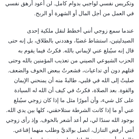
وتكريس نفسي لواجبي بدوام كامل. لن أعود أرهق نفسي
في العمل من أجل المال أو الشهرة أو الربح.
عندما سمع زوجي أنني أخطط لنقل ملكية إحدى
الصيدليتين، استشاط غضبًا، وهددني بالطلاق، بل إنه حتى
قال إنه سيُبلغ عني لإيماني بالله. فكرتُ فيما يقوم به
الحزب الشيوعي الصيني من تعذيب المؤمنين بالله وحتى
قتلهم دون أي تداعيات، فشعرتُ ببعض الخوف والضعف.
صليتُ إلى الله في قلبي، طالبةً منه أن يمنحني الإيمان
والقوة. بعد الصلاة، فكرتُ في كيف أن الله له السيادة
على كل شيء، وأن أمورًا مثل ما إذا كان زوجي سيُبلغ
عني أو ما إذا كانت الشرطة ستلاحقني، كلها بين يدي الله.
بوجود الله سندًا لي، لم أعد أشعر بالخوف. وإذ رأى زوجي
أنني أرفض التنازل، اتصل بوالديَّ وطلب منهما إقناعي.