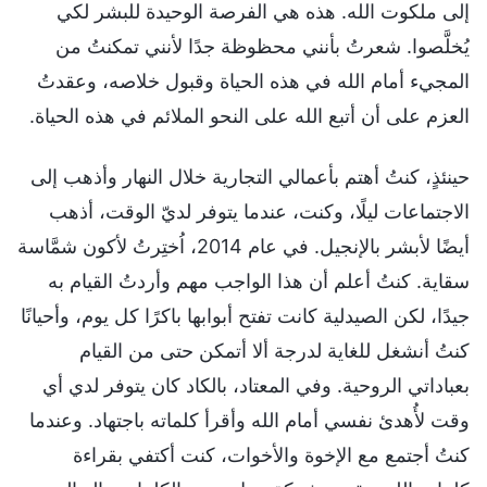
إلى ملكوت الله. هذه هي الفرصة الوحيدة للبشر لكي
يُخلَّصوا. شعرتُ بأنني محظوظة جدًا لأنني تمكنتُ من
المجيء أمام الله في هذه الحياة وقبول خلاصه، وعقدتُ
العزم على أن أتبع الله على النحو الملائم في هذه الحياة.
حينئذٍ، كنتُ أهتم بأعمالي التجارية خلال النهار وأذهب إلى
الاجتماعات ليلًا، وكنت، عندما يتوفر لديّ الوقت، أذهب
أيضًا لأبشر بالإنجيل. في عام 2014، اُختِرتُ لأكون شمَّاسة
سقاية. كنتُ أعلم أن هذا الواجب مهم وأردتُ القيام به
جيدًا، لكن الصيدلية كانت تفتح أبوابها باكرًا كل يوم، وأحيانًا
كنتُ أنشغل للغاية لدرجة ألا أتمكن حتى من القيام
بعباداتي الروحية. وفي المعتاد، بالكاد كان يتوفر لدي أي
وقت لأُهدئ نفسي أمام الله وأقرأ كلماته باجتهاد. وعندما
كنتُ أجتمع مع الإخوة والأخوات، كنت أكتفي بقراءة