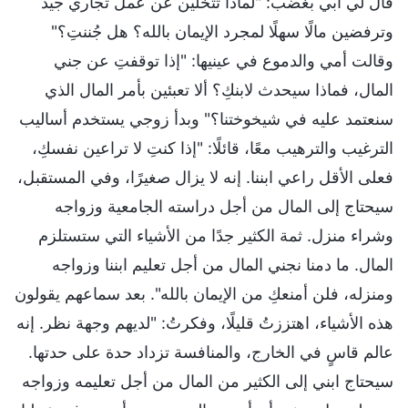
قال لي أبي بغضب: "لماذا تتخلين عن عمل تجاري جيد
وترفضين مالًا سهلًا لمجرد الإيمان بالله؟ هل جُننتِ؟"
وقالت أمي والدموع في عينيها: "إذا توقفتِ عن جني
المال، فماذا سيحدث لابنكِ؟ ألا تعبئين بأمر المال الذي
سنعتمد عليه في شيخوختنا؟" وبدأ زوجي يستخدم أساليب
الترغيب والترهيب معًا، قائلًا: "إذا كنتِ لا تراعين نفسكِ،
فعلى الأقل راعي ابننا. إنه لا يزال صغيرًا، وفي المستقبل،
سيحتاج إلى المال من أجل دراسته الجامعية وزواجه
وشراء منزل. ثمة الكثير جدًا من الأشياء التي ستستلزم
المال. ما دمنا نجني المال من أجل تعليم ابننا وزواجه
ومنزله، فلن أمنعكِ من الإيمان بالله". بعد سماعهم يقولون
هذه الأشياء، اهتززتُ قليلًا، وفكرتُ: "لديهم وجهة نظر. إنه
عالم قاسٍ في الخارج، والمنافسة تزداد حدة على حدتها.
سيحتاج ابني إلى الكثير من المال من أجل تعليمه وزواجه