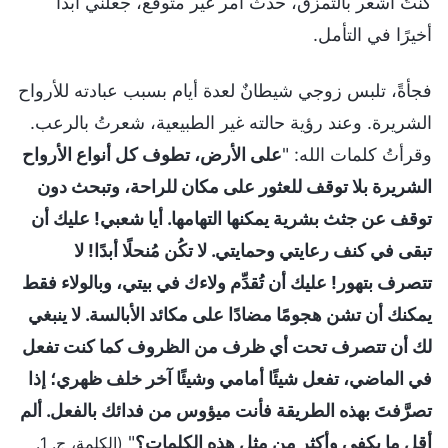
كنتُ أشعر بالتمزق، حدث أمر غير متوقع، جعلني أبدأ
أخيرًا في التأمل.
فجأةً، تلبس زوجي شيطانٌ لعدة أيام بسبب عبادته للأرواح
الشريرة. وعند رؤية حالته غير الطبيعية، شعرتُ بالرعب.
وقرأتُ كلمات الله: "
على الأرض، تطوف كل أنواع الأرواح
الشريرة بلا توقف للعثور على مكان للراحة، وتبحث دون
توقف عن جثث بشرية يمكنها التهامها. أيا شعبي! عليك أن
تبقى في كنف رعايتي وحمايتي. لا تكُن مُنحلًا أبدًا! لا
تتصرف بتهور! عليك أن تُقدِّم ولاءك في بيتي، وبالولاء فقط
يمكنك أن تشن هجومًا مضادًا على مكائد الأبالسة. لا ينبغي
لك أن تتصرف تحت أي ظرف من الظروف كما كنت تفعل
في الماضي، تفعل شيئًا أمامي وشيئًا آخر خلف ظهري؛ إذا
تصرَّفتَ بهذه الطريقة فأنت ميؤوس من فدائك بالفعل. ألم
أقل ما يكفي وأكثر من مثل هذه الكلمات؟
"
(الكلمة، ج. 1.