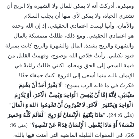
ومبكرة. أدركتُ أنه لا يمكن للمال ولا الشهرة ولا الربح أن
تشتري الحياة، ولا يمكن لأي منها أن يجلب السلام
والأمان، وأنها ليست اعتمادي الحقيقي، إذ إن الله وحده
هو اعتمادي الحقيقي. ومع ذلك، ظللتُ متمسكة بالمال
والشهرة والربح بشدة. المال والشهرة والربح كانت بمنزلة
قيود تكبلني. رأيتُ خلاص الله بوضوح، وفهمتُ القليل من
قيمة السعي إلى الحق ومعناه، لكنني ظللتُ راغبةً في
الإيمان بالله بينما أسعى إلى الثروة. كنتُ حمقاء حقًا!
فكرتُ في ما قاله الرب يسوع: "
لَا يَقْدِرُ أَحَدٌ أَنْ يَخْدِمَ
سَيِّدَيْنِ، لِأَنَّهُ إِمَّا أَنْ يُبْغِضَ ٱلْوَاحِدَ وَيُحِبَّ ٱلْآخَرَ، أَوْ يُلَازِمَ
ٱلْوَاحِدَ وَيَحْتَقِرَ ٱلْآخَرَ. لَا تَقْدِرُونَ أَنْ تَخْدِمُوا ٱللهَ وَٱلْمَالَ
"
. "
مَاذَا يَنْتَفِعُ ٱلْإِنْسَانُ لَوْ رَبِحَ ٱلْعَالَمَ كُلَّهُ وَخَسِرَ
(مَتَّى 6: 24)
نَفْسَهُ؟ أَوْ مَاذَا يُعْطِي ٱلْإِنْسَانُ فِدَاءً عَنْ نَفْسِهِ؟
"
(متى 16:
. في السنوات القليلة الماضية التي آمنت فيها بالله،
26)