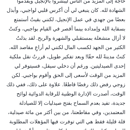
حاجة إلى المزيد من الناس ليبشروا بالإنجيل ويقدموا
الشهادة لله. كان ينبغي لي أن أكرس قلبي لواجبي، وأبذل
بعضًا من جهدي في عمل الإنجيل، لكنني بقيتُ أستمتع
بسقاية الله وإمداده بينما أقصر في القيام بواجبي، وكنتُ
لا أزال منشغلة بمستقبلي والشهرة والربح. لقد بذلتُ
الكثير من الجهد لكسب المال لكنني لم أراعِ مقاصد الله.
كنتُ مدينةً لله حقًا! وبعد تفكير طويل، قررتُ نقل ملكية
إحدى الصيدليتين. ورغم أن دخلي سيقل، فسيتوفر لي
المزيد من الوقت لأسعى إلى الحق وأقوم بواجبي. لكن
زوجي رفض ذلك رفضًا قاطعًا. علاوة على ذلك، ففي ذلك
الوقت، أصدرت الإدارة الوطنية للرقابة الدوائية لوائح
جديدة، تفيد بعدم السماح بفتح صيدليات إلا للصيادلة
المعتمدين، وفي مقاطعتنا، من بين أكثر من مائة صيدلية،
قلة قليلة فقط هي التي توفرت فيها المؤهلات المطلوبة