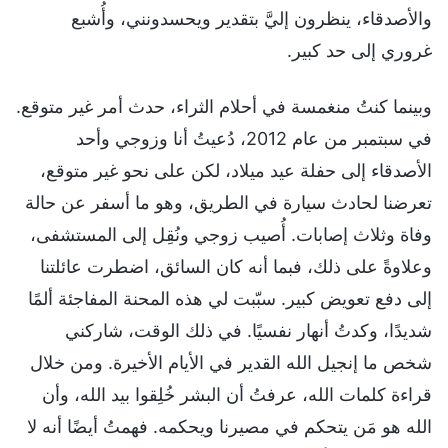
والأصدقاء، ينظرون إليَّ بتقدير ويحسدونني، وأُشبع
غروري إلى حد كبير.
وبينما كنتُ منغمسة في أحلام الثراء، حدث أمر غير متوقع.
في سبتمبر من عام 2012، دُعيتُ أنا وزوجي وأحد
الأصدقاء إلى حفلة عيد ميلاد، لكن على نحو غير متوقع،
تعرضنا لحادث سيارة في الطريق، وهو ما أسفر عن حالة
وفاة وثلاث إصابات. أُصيب زوجي ونُقِل إلى المستشفى،
وعلاوةً على ذلك، فبما أنه كان السائق، اضطرت عائلتنا
إلى دفع تعويض كبير. سبّبت لي هذه المحنة المفاجئة ألمًا
شديدًا، وكدتُ أنهار نفسيًا. في ذلك الوقت، شاركني
شخص ما إنجيل الله القدير في الأيام الأخيرة. ومن خلال
قراءة كلمات الله، عرفتُ أن البشر خُلِقوا بيد الله، وأن
الله هو مَن يتحكم في مصيرنا ويحكمه. فهمتُ أيضًا أنه لا