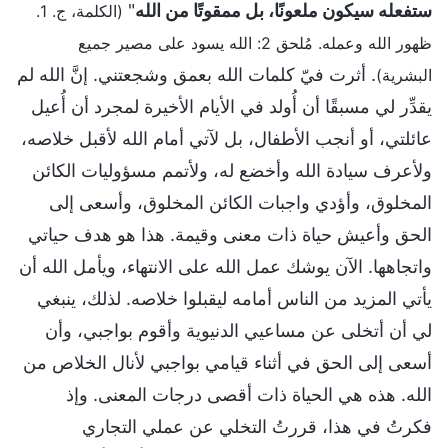
ستفعله سيكون ملعونًا، بل ممقوتًا من الله
"
(الكلمة، ج. 1.
ظهور الله وعمله. مُلحق 2: الله يسود على مصير جميع
. أثرت فيّ كلمات الله بعمق وشجعتني. إنَّ الله لم
البشرية)
يقدِّر لي مسبقًا أن أُولد في الأيام الأخيرة لمجرد أن أُعيل
عائلتي، أو أنجب الأطفال، بل لآتي أمام الله لأقبل خلاصه،
ولأعرف سيادة الله وأخضع له، ولأتمم مسؤوليات الكائن
المخلوق، وأؤدي واجبات الكائن المخلوق، وأسعى إلى
الحق وأعيش حياة ذات معنى وقيمة. هذا هو هدف حياتي
واتجاهها. الآن يوشك عمل الله على الانتهاء، ويأمل الله أن
يأتي المزيد من الناس أمامه ليقبلوا خلاصه. لذلك، ينبغي
لي أن أتخلى عن مساعيي الدنيوية وأقوم بواجبي، وأن
أسعى إلى الحق في أثناء قيامي بواجبي لأنال الخلاص من
الله. هذه هي الحياة ذات أقصى درجات المعنى. وإذ
فكرتُ في هذا، قررتُ التخلي عن عملي التجاري