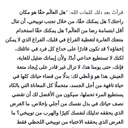
قرأتُ بعد ذلك كلمات الله: "
هل العالَم حقًا هو مكان
راحتك؟ هل يمكنك حقًا، من خلال تجنب توبيخي، أن تنال
أقل ابتسامة رضا من العالَم؟ هل يمكنك حقًا استخدام
متعتك العابرة لتغطية الفراغ في قلبك، الفراغ الذي لا يمكن
إخفاؤه؟ قد تكون قادرًا على خداع كل فرد في عائلتك،
لكنك لا تستطيع خداعي أبدًا. ولأن إيمانك ضئيل للغاية،
فإنك، حتى يومنا هذا، لا تزال غير قادر على إيجاد متعة
العيش. هذا هو وَعْظي لك: بدلًا من قضاء حياتك كلها في
حياة تافهة من أجل الجسد، متحملًا كل المعاناة التي بالكاد
يستطيع المرء تحملها، سيكون من الأفضل لك أن تقضي
نصف حياتك في بذل نفسك من أجلي بإخلاص. ما الغرض
الذي يحققه تدليلك لنفسك كثيرًا والهرب من توبيخي؟ ما
الغرض الذي يحققه الاختباء من توبيخي اللحظي فقط