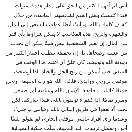
أنني لم أفهم الكثير من الحق على مدار هذه السنوات،
فقد اكتسبتُ بعض الفهم لشخصيتي الفاسدة من خلال
كشف كلمات الله، ورأيتُ أيضًا عواقب السعي إلى المال
والشهرة والربح. هذه المكاسب لا يمكن شراؤها بأي قدر
من المال. إن تغيير الشخصية ليس شيئًا يمكن أن يحدث
بين عشية وضحاها، بل إن تحقيقه يتطلب اختبار الكثير من
دينونة الله وتوبيخه. كان عليَّ أن أغتنم هذا الوقت في
السعي حتى أتمكن من ربح الحق والحياة. لذا أوضحتُ
موقفي لزوجي ووالديَّ. قلتُ: "الله هو رب الخليقة، ونحن
جميعًا كائنات مخلوقة. الإيمان بالله وعبادته أمر طبيعي
ومبرر تمامًا. إذا كنتم لا تؤمنون بالله، فهذا خياركم، لكن
يجب ألا تقفوا في طريق إيماني بالله وقيامي بواجبي".
وعندما رأى أفراد عائلتي موقفي الحازم، لم يقولوا شيئًا
آخر. وبفضل ترتيبات الله العجيبة، نُقِلَت ملكية الصيدلية