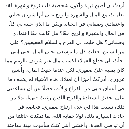
أردتُ أن أصبح ثرية وأكون شخصية ذات ثروة وشهرة. لقد
تعاملتُ مع المال والشهرة والربح على أنها شريان حياتي
واعتمادي وضماني في الحياة. ولكن ما الذي جلبه لي كلٌ
من المال والشهرة والربح حقًا؟ هل كانت حقًا اعتمادي
وضماني؟ هل جلبت لي الفرح والسلام الحقيقيين؟ على
مر السنين، فعلتُ كل ما بوسعي لجني المال. حتى إنني
لجأتُ إلى خداع العملاء لكسب مال غير شريف بالرغم مما
كان يمليه عليَّ ضميري. لكن عندما جنيتُ المال، وأُشبع
غروري، أدركتُ أخيرًا أن امتلاك هذه الأشياء لم يخفف ما
في أعماق قلبي من الفراغ والألم، فضلًا عن أن يساعدني
على تحقيق السعادة والفرح اللذين رغبتُ فيهما. بدلًا من
ذلك، تسبب هذا في عدم ارتياح ضميري. فخاصة في
حادث السيارة ذلك، لولا حماية الله، لما تمكنت عائلتنا من
أن تواصل الحياة، وأخشى أنني كنتُ سأموت ميتة مفاجئة