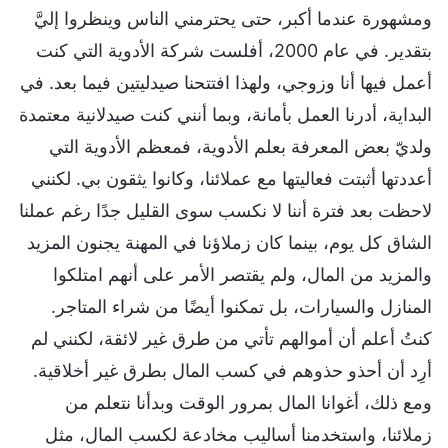
ومشهورة عندما أكبر، حتى يحترمني الناس وينظروا إليَّ
بتقدير. في عام 2000، أفلست شركة الأدوية التي كنت
أعمل فيها أنا وزوجي، ولهذا افتتحنا صيدليتين فيما بعد. في
البداية، أدرنا العمل بأمانة، وبما أنني كنت صيدلانية معتمدة
ولديّ بعض المعرفة بعلم الأدوية، فمعظم الأدوية التي
أعددتها أثبتت فعاليتها مع عملائنا، وكانوا يثقون بي. لكنني
لاحظت بعد فترة أننا لا نكسب سوى القليل جدًا رغم عملنا
الشاق كل يوم، بينما كان زملاؤنا في المهنة يجنون المزيد
والمزيد من المال، ولم يقتصر الأمر على أنهم امتلكوا
المنازل والسيارات، بل تمكنوا أيضًا من شراء المتاجر.
كنتُ أعلم أن أموالهم تأتي من طرق غير لائقة، لكنني لم
أرِد أن أحذو حذوهم في كسب المال بطرق غير أخلاقية.
ومع ذلك، أغوانا المال بمرور الوقت وبدأنا نتعلم من
زملائنا، واستخدمنا أساليب مخادعة لكسب المال، مثل