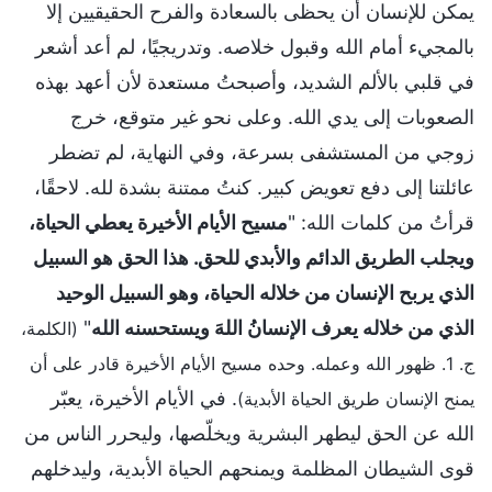
يمكن للإنسان أن يحظى بالسعادة والفرح الحقيقيين إلا
بالمجيء أمام الله وقبول خلاصه. وتدريجيًا، لم أعد أشعر
في قلبي بالألم الشديد، وأصبحتُ مستعدة لأن أعهد بهذه
الصعوبات إلى يدي الله. وعلى نحو غير متوقع، خرج
زوجي من المستشفى بسرعة، وفي النهاية، لم تضطر
عائلتنا إلى دفع تعويض كبير. كنتُ ممتنة بشدة لله. لاحقًا،
قرأتُ من كلمات الله: "
مسيح الأيام الأخيرة يعطي الحياة،
ويجلب الطريق الدائم والأبدي للحق. هذا الحق هو السبيل
الذي يربح الإنسان من خلاله الحياة، وهو السبيل الوحيد
الذي من خلاله يعرف الإنسانُ اللهَ ويستحسنه الله
"
(الكلمة،
ج. 1. ظهور الله وعمله. وحده مسيح الأيام الأخيرة قادر على أن
. في الأيام الأخيرة، يعبّر
يمنح الإنسان طريق الحياة الأبدية)
الله عن الحق ليطهر البشرية ويخلّصها، وليحرر الناس من
قوى الشيطان المظلمة ويمنحهم الحياة الأبدية، وليدخلهم