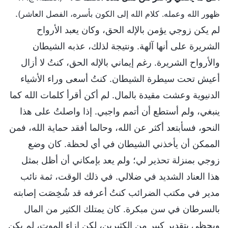
.
ظهور الله وعمله. كلام الله إلى الكون بأسره، الفصل العاشر)
لم يكن زوجي يؤمن بالإله الحق، وكان يعبد الأرواح
الشريرة على أنها آلهة. ونتيجة لذلك، عذبه الشيطان
والأرواح الشريرة. رغم إيماني بالإله الحق، كنتُ لا أزال
أعيش تحت سيطرة الشيطان. كنتُ أسعى وراء الأشياء
الدنيوية وعشت مقيدة بالمال. لم أكن أقرأ كلمات الله كما
ينبغي، ولم أستطع أن أتمم واجبي. إذا واصلتُ على هذا
النحو، فسأبتعد أكثر عن الله، وحالما أفقد حماية الله، فمن
الممكن أن يأخذني الشيطان في أي لحظة. كان وضع
زوجي بمنزلة تحذير لي؛ ولم يعد بإمكاني أن أظل بمثل
هذا العناد الشديد في ضلالي. في ذلك الوقت، ثمة نائب
مدير في مكتب الضرائب كنتُ أعرفه قد شُخِصَت إصابته
بالسرطان في سن مبكرة. كان يمتلك الكثير من المال
ويحظى بتقدير كبير من الكثيرين، لكن إزاء الموت، لم يكن