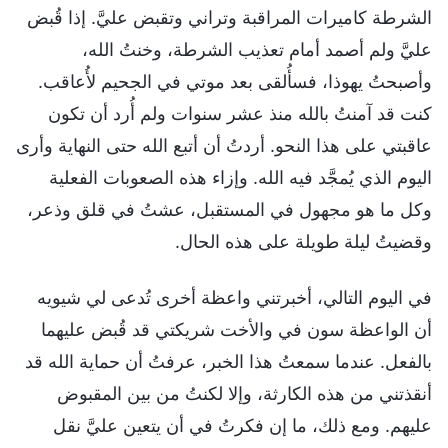
الشرطة كاميرات المراقبة وتراني وتقبض عليَّ. إذا قُبض
عليَّ ولم أصمد أمام تعذيب الشرطة، وخنتُ الله،
وأصبحتُ يهوذا، فسأُلقى بعد موتي في الجحيم لأُعاقب.
كنت قد آمنتُ بالله منذ عشر سنوات ولم أُرد أن تكون
عاقبتي على هذا النحو. أردتُ أن أتبع الله حتى النهاية وأرى
اليوم الذي يُمجَّد فيه الله. وإزاء هذه الصعوبات الفعلية
وكل ما هو مجهول في المستقبل، عشتُ في قلق وذعر،
وقضيتُ ليلة طويلة على هذه الحال.
في اليوم التالي، أخبرتني واعظة أخرى تُدعى لي شيويه
أن الواعظة سون في والأخت شريكتي قد قُبض عليهما
بالفعل. عندما سمعتُ هذا الخبر، عرفتُ أن حماية الله قد
أنقذتني من هذه الكارثة، وإلا لكنتُ من بين المقبوض
عليهم. ومع ذلك، ما إن فكرتُ في أن يتعين عليَّ نقل