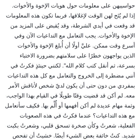
حواسيبهن على معلومات حول هويات الإخوة والأخوات.
إذا لم يُتَح لهن الوقت لإغلاقها، فربما تكون هذه المعلومات
قد وقعت في أيدي الشرطة، وقد يُقبض على المزيد من
الإخوة والأخوات. يجب التعامل مع التداعيات الآن وفي
أسرع وقت ممكن. عليَّ أولًا أن أُبلغ الإخوة والأخوات
الذين يواجهون خطرًا على سلامتهم بضرورة الاختباء
بسرعة، ثم أنقل كتب كلام الله". لكنني حينئذٍ فكرتُ في
أنني مضطرة إلى الخروج والتعامل مع كل هذه التداعيات
بمفردي من دون حتى أن يكون لديّ شخص لأناقش الأمر
معه. لم أكن قد قضيت وقتًا طويلًا في القيام بهذا الواجب،
وثمة مهام عديدة لم أكن أفهمها أو أُلِّم بها. فكيف سأتعامل
مع هذه التداعيات؟ عندما فكرتُ في هذه الصعوبات
الفعلية، شعرتُ وكأن صخرة تسحق قلبي، وشعرتُ بكبت
شديد. كنتُ خائفة بعض الشيء أيضًا. خشيتُ أن تفحص