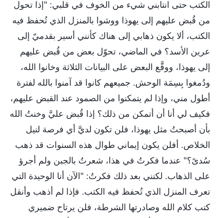
الكتب حتى انتابني شيء من الخوف في قلبي: "إذا تحول
من قُبض عليهم إلى يهوذا ووشوا بالمنزل الذي تُحفظ فيه
الكتب، ألا يكون ذهابي إلى هناك كأنني أسير بقدميّ إلى
عرين الأسد؟ في الماضي، تحوّل بعض من قُبض عليهم
إلى يهوذا، ووقَّع البعض على البيانات الثلاثة وخانوا الله،
ودُمغوا بِسِمَة الوحش. جميعهم كانوا قد آمنوا بالله لفترة
أطول مني، وإذا لم يتمكنوا من الصمود عند القبض عليهم،
فكيف لي أنا أن أتمكن من ذلك؟ إذا قُبض عليَّ وخنتُ الله
بأن أصبحتُ مثل يهوذا، فلن تكون لديَّ أي فرصة لنيل
الخلاص. أفلن يكون إيماني طوال هذه السنوات قد ذهب
سُدىً؟" عندما فكرتُ في هذا، شعرتُ بالجبن ولم أجرؤ
على الذهاب. لكنني بعد ذلك فكرتُ: "الآن أنا الوحيدة التي
تعرف المنزل الذي تُحفظ فيه الكتب. فإذا لم أذهب وأنقل
كتب كلام الله وصادرتها الشرطة، فلن يرتاح ضميري