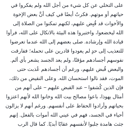
على التخلي عن كل شيء من أجل الله ولم يفكروا في
حياتهم أو موتهم. فكرتُ أيضًا في كيف أنَّ بعض الإخوة
والأخوات قد قُبِض عليهم، لكنهم تمكنوا من الصلاة إلى
الله ليخضعوا، واختبروا هذه البيئة بالاتكال على الله، فرأوا
قيادة الله وإرشاده. صلى بعضهم إلى الله عندما تعرضوا
للتعذيب إلى حدٍ لم يعودوا قادرين على تحمله؛ ففارقت
نفوسهم أجسادهم مؤقتًا، ولم يعد الجسد يشعر بأي ألم.
والبعض قُبض عليهم، ورغم أن أجسادهم عُذبت حتى
الموت، فقد نالوا استحسان الله. وعلى النقيض من ذلك،
فإن الذين كُشفوا – عند القبض عليهم – على أنهم من
أمثال يهوذا، باعوا مصالح بيت الله وخانوا الله لأنهم اعتزوا
بحياتهم وأرادوا الحفاظ على أنفسهم. ورغم أنهم لا يزالون
أحياء في الجسد، فهم في عيني الله أموات بالفعل. إنهم
جثث هامدة جلبوا لأنفسهم عقابًا أبديًا. كما قال الرب