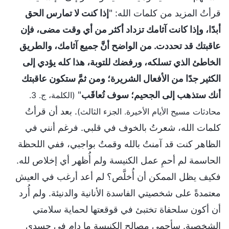
قرأتُ المزيد من كلمات الله: "
إذا كنت لا تمارس الحق
أبدًا، وإذا كانت آثامك تزداد أكثر من أي وقت مضى، فإن
عاقبتك قد تحددت. من الواضح أنَّ جميع آثامك، والطريق
الخاطئ الذي تسلكه، ورفضك للتوبة، هذا كله يؤدي إلى
الكثير جدًا من الأفعال الشريرة؛ ومن ثمَّ ستكون عاقبتك
أنك ستذهب إلى الجحيم؛ سوف تُعاقَب
"
(الكلمة، ج. 3.
. بعد أن قرأتُ
محادثات مسيح الأيام الأخيرة. الجزء الثالث)
كلمات الله، شعرتُ بالخوف في قلبي. فرغم أنني في
الظاهر كنت قد آمنتُ بالله وقمتُ بواجبي، ففي اللحظة
الحاسمة لم أحمِ عمل الكنيسة ولم أُظهر أي إخلاص لله.
فكيف يظل الممكن أن أُخلَّص؟ لم أعد أرغب في العيش
معتمدةً على شخصيتي الفاسدة الأنانية والدنيئة. ولم أُرد
أن أكون سلحفاة تختبئ في قوقعتها لحماية سلامتي
الشخصية. سأحمي مصالح الكنيسة ما دام في جسدي