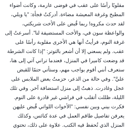
مقلوبًا رأسًا على عقب في فوضى عارمة، وكانت أضواء
المطبخ وغرفة المعيشة مضاءة. أدركتُ فجأة: "يا ويلي،
لقد حدث مكروه! ربما قُبض على الأخت شريكتي،
والواعظة سون في، والأخت المستضيفة لنا". أسرعتُ إلى
غرفة النوم، فرأيتُ أنها هي الأخرى مقلوبة رأسًا على
عقب. ولم يسعني إلا أن أشعر بالتوتر: "إذا كانت الشرطة
قد وضعت كاميرا في المنزل، فعندما تراني آتي إلى هنا،
ستعرف أنني أقوم بواجب مهم، وستأتي حتمًا للقبض
عليَّ". وفي حالة من الذعر، حزمتُ بعض الملابس على
عجل وغادرت. ذهبتُ إلى منزل استضافة آخر. وفي تلك
الليلة، ظللت أتقلب في فراشي غير قادرة على النوم.
فكرت بيني وبين نفسي: "الأخوات اللواتي قُبض عليهن
يعرفن تفاصيل طاقم العمل في عدة كنائس، وكذلك
المنزل الذي تُحفظ فيه الكتب. علاوة على ذلك، تحتوي