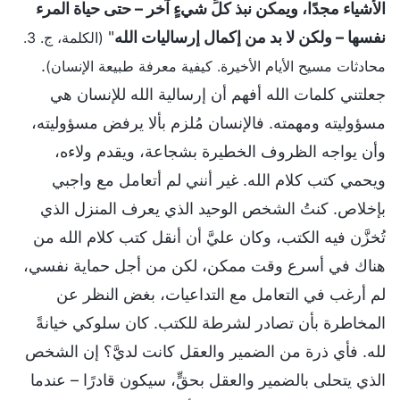
الأشياء مجدًا، ويمكن نبذ كلِّ شيءٍ آخر – حتى حياة المرء
نفسها – ولكن لا بد من إكمال إرساليات الله
"
(الكلمة، ج. 3.
.
محادثات مسيح الأيام الأخيرة. كيفية معرفة طبيعة الإنسان)
جعلتني كلمات الله أفهم أن إرسالية الله للإنسان هي
مسؤوليته ومهمته. فالإنسان مُلزم بألا يرفض مسؤوليته،
وأن يواجه الظروف الخطيرة بشجاعة، ويقدم ولاءه،
ويحمي كتب كلام الله. غير أنني لم أتعامل مع واجبي
بإخلاص. كنتُ الشخص الوحيد الذي يعرف المنزل الذي
تُخزَّن فيه الكتب، وكان عليَّ أن أنقل كتب كلام الله من
هناك في أسرع وقت ممكن، لكن من أجل حماية نفسي،
لم أرغب في التعامل مع التداعيات، بغض النظر عن
المخاطرة بأن تصادر لشرطة للكتب. كان سلوكي خيانةً
لله. فأي ذرة من الضمير والعقل كانت لديَّ؟ إن الشخص
الذي يتحلى بالضمير والعقل بحقٍّ، سيكون قادرًا – عندما