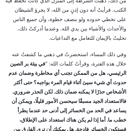
من ذلك، ذهبت الشرطة إلى المنزل الذي كانت تُحفظ فيه
الكتب. فرأيتُ أنه دون إذنٍ من الله، لا يجرؤ الشيطان
على تخطي حدوده ولو بنصف خطوة، وأن جميع الناس
والأحداث والأشياء بين يدي الله. وعندما أدركتُ ذلك،
تحليتُ بالإيمان للتعامل مع التداعيات.
وفي ذلك المساء، استحضرتُ في ذهني ما كشفتُ عنه
خلال هذه الفترة، وقرأتُ كلمات الله: "
في بيئة بر الصين
الرئيسي، هل من الممكن تجنب أي مخاطرة وضمان عدم
حدوث أي شيء سيئ أثناء قيام المرء بواجبه؟ حتى أكثر
الأشخاص حذرًا لا يمكنه ضمان ذلك. لكن الحذر ضروري.
فالاستعداد الجيد مسبقًا سيحسن الأمور قليلًا، ويمكن أن
يساعد في الحد من الخسائر إلى أدنى حد عندما يطرأ
خطب ما. أما إذا لم يكن هناك استعداد على الإطلاق،
فستكون الخسائر فادحة. هل يمكنك أن ترى الفارق بين