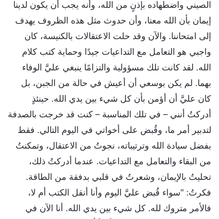
الصيني واضطهاده بإذنٍ من الله، وأنه يجب أن يكون لدينا
إيمان بأن الله معنا، وأن حدوث مثل هذه الظروف يهدف
إلى امتحاننا. والآن وقد حلت الاعتقالات بالكنيسة، كان
واجبي هو التعامل مع التداعيات جيدًا وحماية كتب كلام
الله. لقد كانت تلك مسؤولية والتزامًا ينبغي عليَّ الوفاء
بهما. لم يكن بوسعي أن أعيش في حالة من الجبن، بل
كان عليَّ أن أؤمن بأن كل شيء بين يدي الله. حينئذٍ
أدركتُ أنني – في تلك المناسبة – كنت قد خرجت بالصدفة
لتدبير أمر ما، وقُبض على أخواتي في اليوم التالي. فقط
بفضل سيادة الله وترتيباته، نجوتُ من الاعتقال، وتمكنتُ
من البقاء والتعامل مع التداعيات. عندما أدركتُ ذلك،
تحليتُ بالإيمان، وشعرتُ في قلبي بدفقة من الطاقة.
فكرتُ: "سواء قُبض عليَّ اليوم وأنا أنقل الكتب أم لا،
فالأمر متروك لله. كل شيء بين يدي الله. أنا الآن في