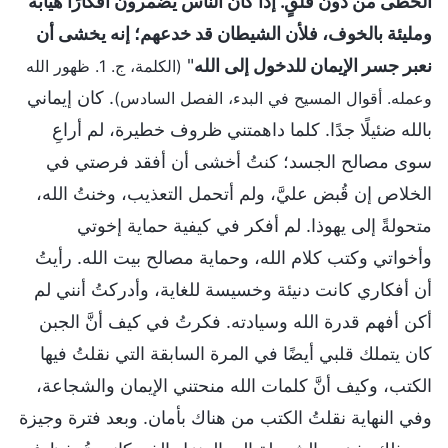
الخطى من دون قلقٍ. إذا كان الناس يضمرون أفكارًا هيَّابة
ومليئة بالخوف، فلأن الشيطان قد خدعهم؛ إنه يخشى أن
نعبر جسر الإيمان للدخول إلى الله
"
(الكلمة، ج. 1. ظهور الله
. كان إيماني
وعمله. أقوال المسيح في البدء، الفصل السادس)
بالله ضئيلًا جدًا. كلما داهمتني ظروف خطيرة، لم أراعِ
سوى مصالح الجسد؛ كنتُ أخشى أن أفقد فرصتي في
الخلاص إن قُبض عليَّ، ولم أتحمل التعذيب، وخنتُ الله،
متحولةً إلى يهوذا. لم أفكر في كيفية حماية إخوتي
وأخواتي وكتب كلام الله، وحماية مصالح بيت الله. رأيتُ
أن أفكاري كانت دنيئة وخسيسة للغاية، وأدركتُ أنني لم
أكن أفهم قدرة الله وسيادته. فكرتُ في كيف أنَّ الجبن
كان يتملك قلبي أيضًا في المرة السابقة التي نقلتُ فيها
الكتب، وكيف أنَّ كلمات الله منحتني الإيمان والشجاعة،
وفي النهاية نقلتُ الكتب من هناك بأمان. وبعد فترة وجيزة