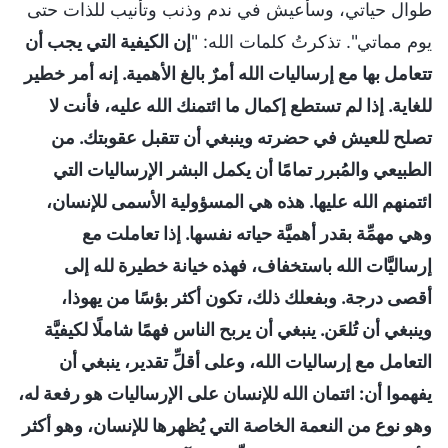
طوال حياتي، وسأعيش في ندم وذنب وتأنيب للذات حتى
يوم مماتي". تذكرتُ كلمات الله: "
إن الكيفية التي يجب أن
تتعامل بها مع إرساليات الله أمرٌ بالغ الأهمية. إنه أمر خطير
للغاية. إذا لم تستطع إكمال ما ائتمنك الله عليه، فأنت لا
تصلح للعيش في حضرته وينبغي أن تتقبل عقوبتك. من
الطبيعي والمُبرر تمامًا أن يكمل البشر الإرساليات التي
ائتمنهم الله عليها. هذه هي المسؤولية الأسمى للإنسان،
وهي مهمِّة بقدر أهميَّة حياته نفسها. إذا تعاملت مع
إرساليَّات الله باستخفاف، فهذه خيانة خطيرة لله إلى
أقصى درجة. وبفعلك ذلك، تكون أكثر بؤسًا من يهوذا،
وينبغي أن تُلعَن. ينبغي أن يربح الناس فهمًا شاملًا لكيفيَّة
التعامل مع إرساليات الله، وعلى أقلِّ تقدير، ينبغي أن
يفهموا أن: ائتمان الله للإنسان على الإرساليات هو رفعة له،
وهو نوع من النعمة الخاصة التي يُظهرها للإنسان، وهو أكثر