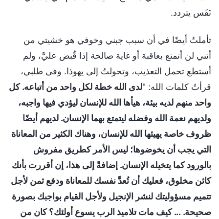
نَفَس يتردد.
تأملتُ أيضًا في أن سبب جبني وخوفي هو خشيتي من
أنني لن أتمتع بعاقبة أو غاية صالحة إذا قُبض عليَّ، ولم
أستطع تحمل التعذيب، وتحولتُ إلى يهوذا. وفي طلبي،
قرأتُ كلمات الله: "
لدى الله خطة لكل واحد من أتباعه. كل
واحد منهم لديه بيئة، هيأها الله للإنسان ليؤدي فيها واجبه،
ولديهم نعمة الله وفضله ليتمتع بهما الإنسان. لديهم أيضًا
ظروف خاصة يهيئها الله للإنسان، وهناك الكثير من المعاناة
التي يجب أن يخوضوها؛ ليس الأمر كطريق مفروش
بالورود كما يتخيله الإنسان. إضافةً إلى هذا، إن أقررت بأنك
كائن مخلوق، فعليك أن تُعدَّ نفسك للمعاناة ودفع ثمن لأجل
تتميم مسؤوليتك لنشر الإنجيل ولأجل القيام بواجبك بصورة
صحيحة. ... كيف مات تلاميذ الرب يسوع أولئك؟ كان من