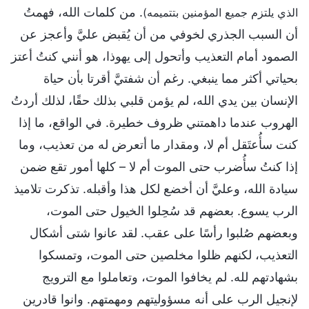
. من كلمات الله، فهمتُ
الذي يلتزم جميع المؤمنين بتتميمه)
أن السبب الجذري لخوفي من أن يُقبض عليَّ وأعجز عن
الصمود أمام التعذيب وأتحول إلى يهوذا، هو أنني كنتُ أعتز
بحياتي أكثر مما ينبغي. رغم أن شفتيَّ أقرتا بأن حياة
الإنسان بين يدي الله، لم يؤمن قلبي بذلك حقًا، لذلك أردتُ
الهروب عندما داهمتني ظروف خطيرة. في الواقع، ما إذا
كنت سأُعتَقل أم لا، ومقدار ما أتعرض له من تعذيب، وما
إذا كنتُ سأُضرب حتى الموت أم لا – كلها أمور تقع ضمن
سيادة الله، وعليَّ أن أخضع لكل هذا وأقبله. تذكرت تلاميذ
الرب يسوع. بعضهم قد سُحِلوا الخيول حتى الموت،
وبعضهم صُلبوا رأسًا على عقب. لقد عانوا شتى أشكال
التعذيب، لكنهم ظلوا مخلصين حتى الموت، وتمسكوا
بشهادتهم لله. لم يخافوا الموت، وتعاملوا مع الترويج
لإنجيل الرب على أنه مسؤوليتهم ومهمتهم. وانوا قادرين