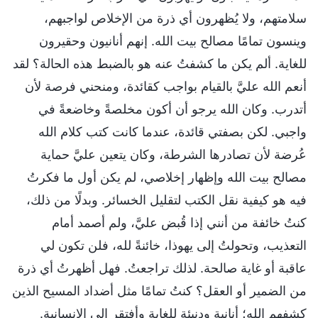
سلامتهم، ولا يُظهرون أي ذرة من الإخلاص لواجبهم،
وينسون تمامًا مصالح بيت الله. إنهم أنانيون وحقيرون
للغاية. ألم يكن ما كشفتُ عنه هو بالضبط هذه الحالة؟ لقد
أنعم الله عليَّ بالقيام بواجب كقائدة، ومنحني فرصة لأن
أتدرب. وكان الله يرجو أن أكون مخلصةً وخاضعةً في
واجبي. لكن بصفتي قائدة، عندما كانت كتب كلام الله
عُرضة لأن تصادرها الشرطة، وكان يتعين عليَّ حماية
مصالح بيت الله وإظهار إخلاصي، لم يكن أول ما فكرتُ
فيه هو كيفية نقل الكتب لتقليل الخسائر. وبدلًا من ذلك،
كنتُ خائفة من أنني إذا قُبض عليَّ، ولم أصمد أمام
التعذيب، وتحولتُ إلى يهوذا، خائنةً لله، فلن تكون لي
عاقبة أو غاية صالحة. لذلك تراجعتُ. فهل أظهرتُ أي ذرة
من الضمير أو العقل؟ كنتُ تمامًا مثل أضداد المسيح الذين
كشفهم الله؛ أنانية ودنيئة للغاية وأفتقر إلى الإنسانية.