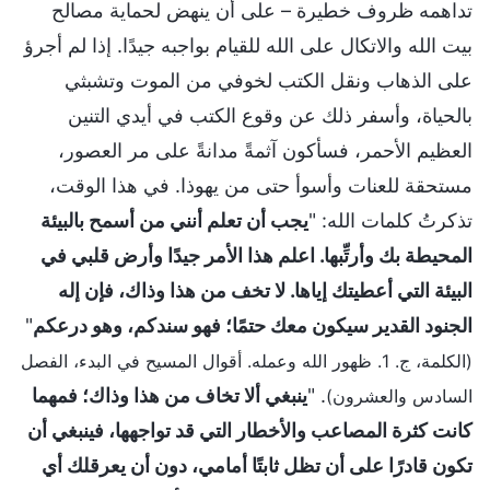
تداهمه ظروف خطيرة – على أن ينهض لحماية مصالح
بيت الله والاتكال على الله للقيام بواجبه جيدًا. إذا لم أجرؤ
على الذهاب ونقل الكتب لخوفي من الموت وتشبثي
بالحياة، وأسفر ذلك عن وقوع الكتب في أيدي التنين
العظيم الأحمر، فسأكون آثمةً مدانةً على مر العصور،
مستحقة للعنات وأسوأ حتى من يهوذا. في هذا الوقت،
تذكرتُ كلمات الله: "
يجب أن تعلم أنني من أسمح بالبيئة
المحيطة بك وأرتِّبها. اعلم هذا الأمر جيدًا وأرض قلبي في
البيئة التي أعطيتك إياها. لا تخف من هذا وذاك، فإن إله
الجنود القدير سيكون معك حتمًا؛ فهو سندكم، وهو درعكم
"
(الكلمة، ج. 1. ظهور الله وعمله. أقوال المسيح في البدء، الفصل
. "
ينبغي ألا تخاف من هذا وذاك؛ فمهما
السادس والعشرون)
كانت كثرة المصاعب والأخطار التي قد تواجهها، فينبغي أن
تكون قادرًا على أن تظل ثابتًا أمامي، دون أن يعرقلك أي