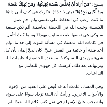
يسوع: "
مَنْ أَرَادَ أَنْ يُخَلِّصَ نَفْسَهُ يُهْلِكُهَا، وَمَنْ يُهْلِكُ نَفْسَهُ
مِنْ أَجْلِي يَجِدُهَا
"
. فكرتُ في كيف أنني دائمًا
(متى 16: 25)
ما كنت أرغب في الحفاظ على نفسي ولم أحمِ عمل
الكنيسة، وخنت الله في اللحظة الحاسمة. ألم تكن طبيعة
سلوكي هي نفسها طبيعة سلوك يهوذا؟ وبينما كنتُ أتأمل
في كلمات الله، تمعنتُ في مسألة الموت إلى حد ما، ولم
أعد قلقة أو خائفة من القبض عليَّ. كان لديَّ إيمان بأن كل
شيء بين يدي الله، وكنتُ مستعدة للخضوع لتنظيمات الله
وترتيباته. بعد ذلك، كرستُ كل جهودي للتعامل مع
التداعيات.
وفي المساء، علمتُ أنه قد قُبض على العديد من الإخوة
والأخوات الآخرين. ورأيتُ أن البيئة تزداد سوءًا على سوءٍ،
وأنه يجب عليَّ الإسراع في نقل كتب كلام الله بعيدًا. لم