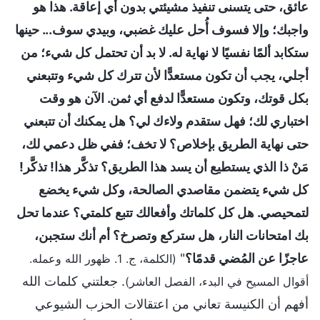
عائق، حتى يتسنى تنفيذ مشيئتي بدون أي إعاقة. هذا هو
واجبك؛ وإلا فسوف أُحل عليك غضبي، وبيدي سوف... حينها
ستكابد ألمًا نفسيًا لا نهاية له. لا بد أن تحتمل كل شيء؛ من
أجلي، يجب أن تكون مستعدًّا لأن تترك كل شيء وتتبعني
بكل قوتك، وتكون مستعدًّا لدفع أي ثمن. الآن هو وقت
اختباري لك؛ فهل ستقدم ولاءك لي؟ هل يمكنك أن تتبعني
حتى نهاية الطريق بإخلاص؟ لا تخف؛ ففي ظل دعمي لك،
مَنْ ذا الذي يستطيع أن يسد هذا الطريق؟ تذكَّر هذا! تذكَّر!
كل شيء يتضمن مقاصدي الصالحة، وكل شيء يخضع
لتمحيصي. هل كل كلماتك وأفعالك تتبع كلمتي؟ عندما تحل
بك امتحانات النار، هل ستركع وتصرخ؟ أم أنك ستجبن،
عاجزًا عن المُضي قدمًا؟
"
(الكلمة، ج. 1. ظهور الله وعمله.
. جعلتني كلمات الله
أقوال المسيح في البدء، الفصل العاشر)
أفهم أن الكنيسة تعاني من اعتقالات الحزب الشيوعي