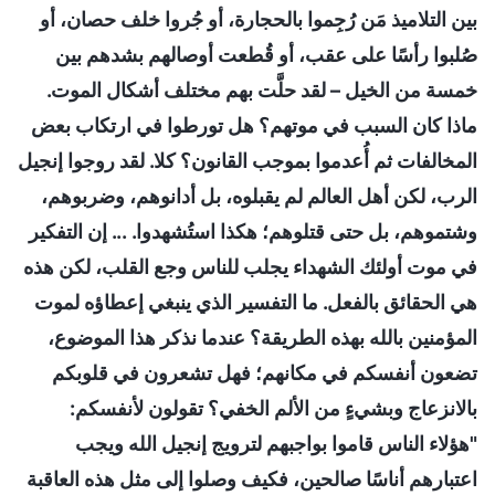
بين التلاميذ مَن رُجِموا بالحجارة، أو جُروا خلف حصان، أو
صُلبوا رأسًا على عقب، أو قُطعت أوصالهم بشدهم بين
خمسة من الخيل – لقد حلَّت بهم مختلف أشكال الموت.
ماذا كان السبب في موتهم؟ هل تورطوا في ارتكاب بعض
المخالفات ثم أُعدموا بموجب القانون؟ كلا. لقد روجوا إنجيل
الرب، لكن أهل العالم لم يقبلوه، بل أدانوهم، وضربوهم،
وشتموهم، بل حتى قتلوهم؛ هكذا استُشهدوا. ... إن التفكير
في موت أولئك الشهداء يجلب للناس وجع القلب، لكن هذه
هي الحقائق بالفعل. ما التفسير الذي ينبغي إعطاؤه لموت
المؤمنين بالله بهذه الطريقة؟ عندما نذكر هذا الموضوع،
تضعون أنفسكم في مكانهم؛ فهل تشعرون في قلوبكم
بالانزعاج وبشيءٍ من الألم الخفي؟ تقولون لأنفسكم:
"هؤلاء الناس قاموا بواجبهم لترويج إنجيل الله ويجب
اعتبارهم أناسًا صالحين، فكيف وصلوا إلى مثل هذه العاقبة