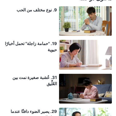
9. نوع مختلف من الحب
19. "حمامة زاجلة" تحمل أخبارًا
حيوية
31. عُشبة صغيرة نمت بين
العُلِّيق
29. يصير الضوء دافئًا عندما