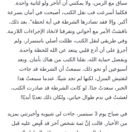
سباق مع الزمن، ولا يمكنني أن أتأخر ولو لثانية واحدة.
فكلما أسرعت فب نقل الكتب، أصبحت في أمان بسرعة
أكبر. وإلا فقد تصادرها الشرطة في أية لحظة". بعد ذلك،
ناقشتُ الأمر مع أخواتي وتفرقنا لاتخاذ الإجراءات اللازمة.
وفي طريقي لنقل الكتب، ظللت أصلي باستمرار، ولم
أجرؤ على أن أدع قلبي يبتعد عن الله للحظة واحدة.
وبفضل حماية الله، نقلنا الكتب من هناك بأمان. وبعد
أسبوعين أو نحو ذلك، سمعتُ أن الشرطة قد جاءت
لتفتيش المنزل، لكنها لم تجد شيئًا. عندما سمعتُ هذا
الخبر، سعدتُ جدًا. لو كانت الشرطة قد صادرت الكتب،
لعشتُ في ندم طوال حياتي، ولكان ذلك تعديًا أبديًا!
في صباح يوم 3 سبتمبر، جاءت لي شيويه وأخبرتني بمزيد
من الأخبار. قالت إنَّ ثمة شخص آخر قد قُبِض عليه قبل