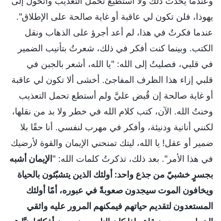
وعندما يحدث ذلك ولا أستطيع تحمل التعذيب وأتحول إلى
يهوذا، فلن تكون لي عاقبة أو غاية صالحة على الإطلاق".
عندما فكرتُ في هذا، لم أعد أجرؤ على الذهاب ونقل
الكتب. وبينما كنت أفكر في ذلك، شعرتُ بتأنيب الضمير
في قلبي، فصليتُ إلى الله: "يا الله، أشعر بالجبن في
قلبي إزاء هذا الظرف المفاجئ. أخشى ألا تكون لي عاقبة
أو غاية صالحة إن قُبض عليَّ ولم أستطع تحمل التعذيب
وخنتُ الله. الآن، كتب كلام الله في خطر ولا بد من نقلها،
لكنني أنانية ودنيئة، وأفكر في مهرب لنفسي. أنا حقًا بلا
ضمير أو عقل! يا الله، ليتك تمنحني الإيمان والقوة لأرضيك
في هذا الأمر". بعد ذلك، تذكرتُ كلمات الله: "
الإيمان أشبه
بجسرٍ خشبيّ من جذع واحد: أولئك الذين يتشبّثون بالحياة
ويخافون الموت سيجدون صعوبةً في عبوره، أمّا أولئك
المستعدون لتقديم حياتهم فيمكنهم المرور عليه واثقي