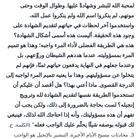
لمحبة الله للبشر وشهادةً عليها. وطوال الوقت وحتى
موتهم، لم ينكروا اسم الله ولم ينكروا عمل الله،
واستخدموا آخر لحظات في حياتهم لتقديم الشهادة على
وجود هذه الحقيقة. أليست هذه أسمى أشكال الشهادة؟
هذه هي الطريقة الفضلى لأداء المرء واجبه؛ وهذا هو تتميم
المرء بمسؤوليته. عندما هددهم الشيطان وروَّعهم، بل
وعندما جعلهم في النهاية يدفعون حياتهم ثمنًا، فإنهم لم
يتخلوا عن مسؤوليتهم. وهذا ما يعنيه تتميم المرء لواجبه إلى
الدرجة القصوى. ماذا أعني بهذا؟ هل أقصد أن عليكم أن
تستخدموا الطريقة نفسها لتقديم الشهادة لله وترويج
إنجيله؟ لست بحاجة بالضرورة إلى ذلك، ولكن يجب أن
تفهم أن هذه مسؤوليتك، وأنه إذا احتاجك الله لذلك، فينبغي
لك قبوله بوصفه شيئًا يحتِّم عليك الواجب فعله
"
(الكلمة، ج.
3. محادثات مسيح الأيام الأخيرة. التبشير بالإنجيل هو الواجب