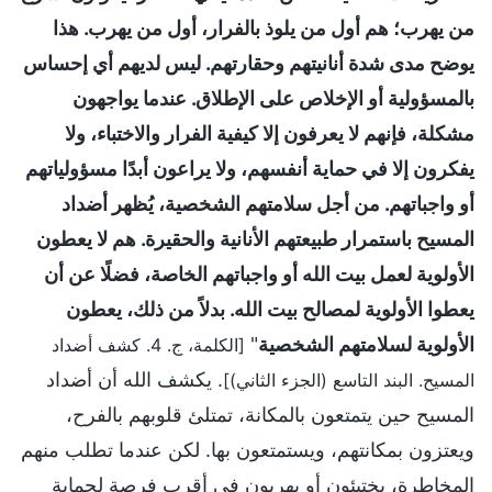
من يهرب؛ هم أول من يلوذ بالفرار، أول من يهرب. هذا
يوضح مدى شدة أنانيتهم وحقارتهم. ليس لديهم أي إحساس
بالمسؤولية أو الإخلاص على الإطلاق. عندما يواجهون
مشكلة، فإنهم لا يعرفون إلا كيفية الفرار والاختباء، ولا
يفكرون إلا في حماية أنفسهم، ولا يراعون أبدًا مسؤولياتهم
أو واجباتهم. من أجل سلامتهم الشخصية، يُظهر أضداد
المسيح باستمرار طبيعتهم الأنانية والحقيرة. هم لا يعطون
الأولوية لعمل بيت الله أو واجباتهم الخاصة، فضلًا عن أن
يعطوا الأولوية لمصالح بيت الله. بدلاً من ذلك، يعطون
الأولوية لسلامتهم الشخصية
"
[الكلمة، ج. 4. كشف أضداد
. يكشف الله أن أضداد
المسيح. البند التاسع (الجزء الثاني)]
المسيح حين يتمتعون بالمكانة، تمتلئ قلوبهم بالفرح،
ويعتزون بمكانتهم، ويستمتعون بها. لكن عندما تطلب منهم
المخاطرة، يختبئون أو يهربون في أقرب فرصة لحماية