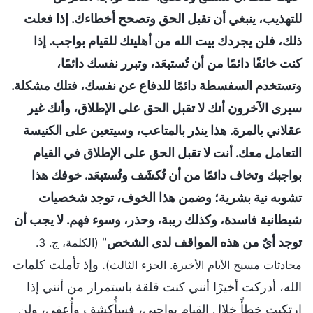
للتهذيب، ينبغي أن تقبل الحق وتصحح أخطاءك. إذا فعلت
ذلك، فلن يجردك بيت الله من أهليتك للقيام بواجب. إذا
كنت خائفًا دائمًا من أن تُستبعَد، وتبرر نفسك دائمًا،
وتستخدم السفسطة دائمًا للدفاع عن نفسك، فتلك مشكلة.
سيرى الآخرون أنك لا تقبل الحق على الإطلاق، وأنك غير
عقلاني بالمرة. هذا ينذر بالمتاعب، وسيتعين على الكنيسة
التعامل معك. أنت لا تقبل الحق على الإطلاق في القيام
بواجبك وتخاف دائمًا من أن تُكشَف وتُستبعَد. خوفك هذا
تشوبه نية بشرية؛ وضمن هذا الخوف، توجد شخصيات
شيطانية فاسدة، وكذلك ريبة، وحذر، وسوء فهم. لا يجب أن
توجد أيٌ من هذه المواقف لدى الشخص
"
(الكلمة، ج. 3.
. وإذ تأملت كلمات
محادثات مسيح الأيام الأخيرة. الجزء الثالث)
الله، أدركت أخيرًا أنني كنت قلقة باستمرار من أنني إذا
ارتكبت خطأً خلال القيام بواجبي، فسأُكشف وأُعفى، ولن