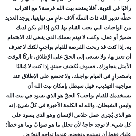
راغبًا في التوبة، أفلا يمنحه بيت الله فرصة؟ مع اقتراب
خطَّة تدبير الله ذات الستَّة آلاف عامٍ من نهايتها، يوجد العديد
من الواجبات التي يجب القيام بها. لكن إذا لم يكن لديك
ضميرٌ أو عقل، وكنت لا تهتم بعملك الذي ينبغي لك الاهتمام
به، إذا كنت قد ربحت الفرصة للقيام بواجبٍ لكنك لا تعرف
أن تعتز بها، ولا تسعى إلى الحقّ على الإطلاق، تاركًا الوقت
الأمثل يتجاوزك، فسوف تُكشف حينئذٍ. إذا كنت لا مُباليًا
باستمرارٍ في القيام بواجبك، ولا تخضع على الإطلاق عند
مواجهة التهذيب، فهل سيظل بإمكان بيت الله أن
يستخدمك للقيام بواجب؟ الحقّ هو الذي يسود في بيت الله
وليس الشيطان، والله له الكلمة الأخيرة في كلّ شيءٍ. إنه
هو الذي يُجري عمل خلاص الإنسان وهو الذي يسود على
كل شيء. لا توجد حاجةٌ لأن تحلل ما هو صوابٌ وما هو خطأ؛
عليك فقط أن تستمع وتخضع. عندما تواجه التعرّض