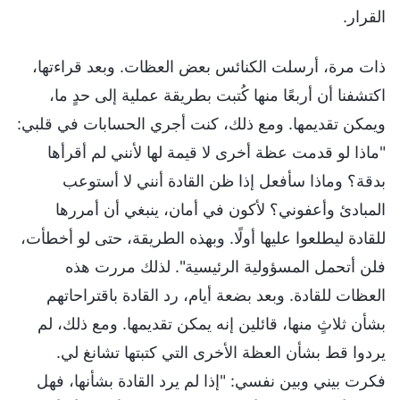
القرار.
ذات مرة، أرسلت الكنائس بعض العظات. وبعد قراءتها،
اكتشفنا أن أربعًا منها كُتبت بطريقة عملية إلى حدٍ ما،
ويمكن تقديمها. ومع ذلك، كنت أجري الحسابات في قلبي:
"ماذا لو قدمت عظة أخرى لا قيمة لها لأنني لم أقرأها
بدقة؟ وماذا سأفعل إذا ظن القادة أنني لا أستوعب
المبادئ وأعفوني؟ لأكون في أمان، ينبغي أن أمررها
للقادة ليطلعوا عليها أولًا. وبهذه الطريقة، حتى لو أخطأت،
فلن أتحمل المسؤولية الرئيسية". لذلك مررت هذه
العظات للقادة. وبعد بضعة أيام، رد القادة باقتراحاتهم
بشأن ثلاثٍ منها، قائلين إنه يمكن تقديمها. ومع ذلك، لم
يردوا قط بشأن العظة الأخرى التي كتبتها تشانغ لي.
فكرت بيني وبين نفسي: "إذا لم يرد القادة بشأنها، فهل