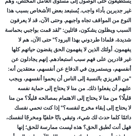
يستطيعون حتى الوصول إلى مستوى العامل المخلص، وهم
غير جديرين بأداء واجب. يُستبعد بعض الأشخاص بسبب هذا
النوع من المواقف تجاه واجبهم. وحتى الآن، قد لا يعرفون
السبب ويظلون يشكون، قائلين: "لقد قمت بواجبي بحماسة
شديدة، فلماذا طردوني بهذا البرود؟" حتى الآن، هم لا
يفهمون. أولئك الذين لا يفهمون الحق يقضون حياتهم كلها
غير قادرين على فهم سبب استبعادهم. إنهم يجادلون عن
أنفسهم، ويستمرون في الدفاع عن أنفسهم، معتقدين أنه:
"من الغريزي بالنسبة إلى الناس أن يحموا أنفسهم، ويجب
عليهم أن يفعلوا ذلك. من منا لا يحتاج إلى حماية نفسه
قليلًا؟ من منا لا يحتاج إلى الاهتمام بمصالحه قليلًا؟ من منا
لا يحتاج إلى إبقاء مخرج لنفسه؟" إذا كنت تحمي نفسك
دائمًا كلما حدث لك شيء، وتبقي بابًا خلفيًا ومخرجًا لنفسك،
فهل أنت تُطبق الحق؟ هذه ليست ممارسة للحق؛ إنها