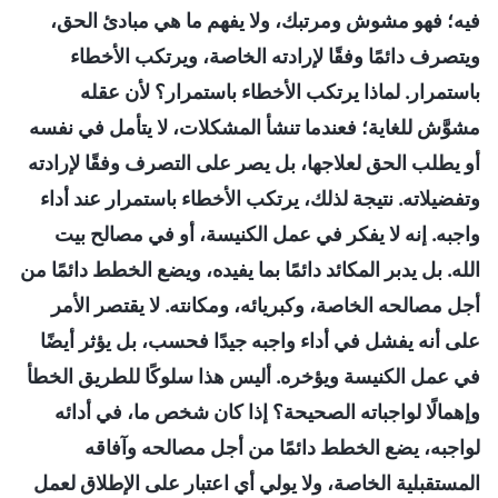
فيه؛ فهو مشوش ومرتبك، ولا يفهم ما هي مبادئ الحق،
ويتصرف دائمًا وفقًا لإرادته الخاصة، ويرتكب الأخطاء
باستمرار. لماذا يرتكب الأخطاء باستمرار؟ لأن عقله
مشوَّش للغاية؛ فعندما تنشأ المشكلات، لا يتأمل في نفسه
أو يطلب الحق لعلاجها، بل يصر على التصرف وفقًا لإرادته
وتفضيلاته. نتيجة لذلك، يرتكب الأخطاء باستمرار عند أداء
واجبه. إنه لا يفكر في عمل الكنيسة، أو في مصالح بيت
الله. بل يدبر المكائد دائمًا بما يفيده، ويضع الخطط دائمًا من
أجل مصالحه الخاصة، وكبريائه، ومكانته. لا يقتصر الأمر
على أنه يفشل في أداء واجبه جيدًا فحسب، بل يؤثر أيضًا
في عمل الكنيسة ويؤخره. أليس هذا سلوكًا للطريق الخطأ
وإهمالًا لواجباته الصحيحة؟ إذا كان شخص ما، في أدائه
لواجبه، يضع الخطط دائمًا من أجل مصالحه وآفاقه
المستقبلية الخاصة، ولا يولي أي اعتبار على الإطلاق لعمل