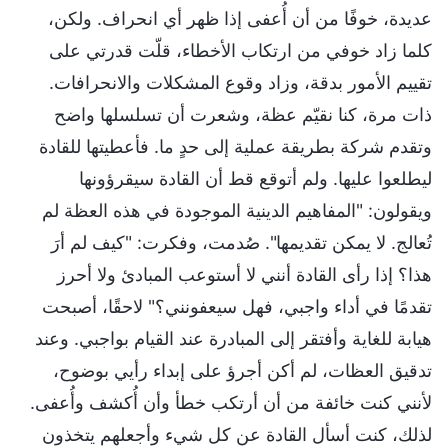
عديدة، خوفًا من أن أُعفى إذا ظهر أي انحراف. ولكن،
كلما زاد خوفي من ارتكاب الأخطاء، قلّت قدرتي على
تقييم الأمور بدقة، وزاد وقوع المشكلات والانحرافات.
ذات مرة، كنا نقيّم عظة، وشعرت أن تسلسلها واضح
وتقدم شركة بطريقة عملية إلى حدٍ ما. فأعطيتها للقادة
ليطلعوا عليها. ولم أتوقع قط أن القادة سيقرؤونها
ويقولون: "المفاهيم الدينية الموجودة في هذه العظة لم
تُعالج. لا يمكن تقديمها". صُدمت، وفكرت: "كيف لم أرَ
هذا؟ إذا رأى القادة أنني لا أستوعب المبادئ ولا أحرز
تقدمًا في أداء واجبي، فهل سيعفونني؟" لاحقًا، أصبحت
هيابة للغاية وأفتقر إلى المبادرة عند القيام بواجبي. وعند
تدقيق العظات، لم أكن أجرؤ على إبداء رأيي بوضوح،
لأنني كنت خائفة من أن أرتكب خطأ وأن أُكشف وأُعفى.
لذلك، كنت أسأل القادة عن كل شيء وأجعلهم يتخذون