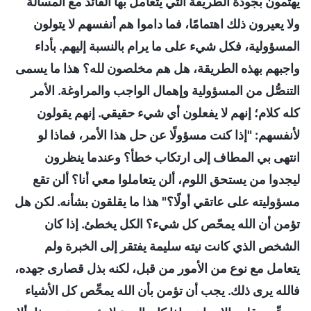
يهتمون بجودة الطريقة التي يتعامل بها القائد مع المسألة
ولا يعيرون ذلك اهتمامًا، فما داموا هم أنفسهم لا يتولون
المسؤولية، فكل شيء على ما يرام بالنسبة إليهم. بأداء
واجبهم بهذه الطريقة، هل هم مخلصون لله؟ هذا ما يسمى
التنصُّل من المسؤولية وإهمال الواجب والمراوغة. الأمر
كله كلام؛ إنهم لا يفعلون أي شيء حقيقي. إنهم يقولون
لأنفسهم: "إذا كنت مسؤولًا عن حل هذا الأمر، فماذا لو
انتهى بي المطاف إلى ارتكاب خطأ؟ وعندما ينظرون
ليجدوا من يستحق اللوم، ألن يتعاملوا معي أنا؟ ألن تقع
مسؤوليته على عاتقي أولًا؟" هذا ما يقلقون بشأنه. لكن هل
تؤمن أن الله يمحّص كل شيء؟ الكل يخطئ. إذا كان
الشخص الذي كانت نيته سليمة يفتقر إلى الخبرة ولم
يتعامل مع نوع من الأمور من قبل، لكنه بذل قصارى جهده،
فالله يرى ذلك. يجب أن تؤمن بأن الله يمحِّص كل الأشياء