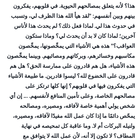
هذا؟ لأنه يتعلق بمصالحهم الحيوية. في قلوبهم، يفكرون
بينهم وبين أنفسهم: "لقد هيأ الله هذا الظرف لي، وتسبب
في حدوث هذا لي. لماذا فعل ذلك؟ لم يحدث هذا لأناس
آخرين؛ لماذا كان لا بد أن يحدث لي؟ وماذا ستكون
العواقب؟" هذه هي الأشياء التي يمحِّصونها، يمحِّصون
مكاسبهم وخسائرهم، وبركاتهم ومصائبهم. وبينما يمحِّصون
هذه الأشياء، هل هم قادرون على ممارسة الحق؟ هل هم
قادرون على الخضوع لله؟ ليسوا قادرين. ما طبيعة الأشياء
التي يفكرون فيها في قلوبهم؟ إنها كلها ترتكز على
مصالحهم الخاصة، وعلى تأمين المنافع لأنفسهم. ... إن أي
شخص يولي أهمية خاصة لآفاقه، ومصيره، ومصالحه
يمحّص دائمًا ما إذا كان عمل الله مفيدًا لآفاقه، ومصيره،
ولنيله البركات أم لا. وما عاقبة كل تمحيصه في نهاية
المطاف؟ لا تكون إلا أنه، لأن عمل الله لا يتوافق مع