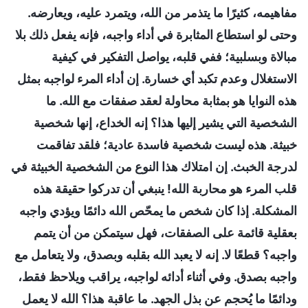
مفاهيمه، كثيرًا ما يتذمر من الله، ويتمرد عليه، ويعارضه.
وحتى لو استطاع المثابرة في أداء واجبه، فإنه يفعل ذلك بلا
مبالاة وبسلبية؛ ففي قلبه، يواصل التفكير في كيفية
الاستغلال وعدم تكبد أي خسارة. إن أداء المرء لواجبه بمثل
هذه النوايا هو بمثابة محاولة لعقد صفقات مع الله. ما
الشخصية التي يشير إليها هذا؟ إنه الخداع، إنها شخصية
خبيثة. هذه ليست شخصية فاسدة عادية؛ فلقد تفاقمت
لدرجة الخبث. إن امتلاك هذا النوع من الشخصية الخبيثة في
قلب المرء هو محاربة الله! ينبغي أن تدركوا حقيقة هذه
المشكلة. إذا كان شخص ما يمحّص الله دائمًا ويؤدي واجبه
بعقلية قائمة على الصفقات، فهل سيتمكن من أن يتمم
واجبه؟ قطعًا لا. إنه لا يعبد الله بقلبه وبصدق، ولا يتعامل مع
واجبه بصدق. وفي أثناء أدائه لواجبه، يراقب ويلاحظ فقط،
ودائمًا ما يُحجم عن بذل الجهد. ما عاقبة هذا؟ الله لا يعمل