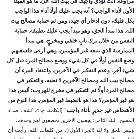
مراوغة. أنت تؤدي واجبك في بيت الله الآن. ما هو المبدأ
الأول لأداء الواجب؟ أنه يجب عليك أولًا أداء هذا الواجب
بكل قلبك، دون ادخار أي جهد، ومن ثم حماية مصالح بيت
الله. هذا مبدأ الحق، وهو مبدأ يجب عليك تطبيقه. حماية
النفس من خلال ترك بابٍ خلفي ومخرجٍ، هي مبدأ
الممارسة الذي يتبعه غير المؤمنين، وهي أرقى فلسفتهم.
وضع النفس أولًا في كل شيء ووضع مصالح المرء قبل كل
شيء آخر، وعدم التفكير في الآخرين، واعتقاد المرء أن
مصالح بيت الله ومصالح الآخرين لا تعنيه، والتفكير في
مصالح المرء أولًا ثم التفكير في مخرج للهروب؛ أليس هذا
هو غير المؤمن؟ هذا هو بالضبط غير المؤمن. هذا النوع من
الأشخاص غير جديرٍ بأداء واجب
"
[الكلمة، ج. 4. كشف أضداد
المسيح. البند الثامن: يجعلون الآخرين يخضعون لهم وحدهم،
. من كلمات الله، رأيت أن
وليس للحق ولا لله (الجزء الأول)]