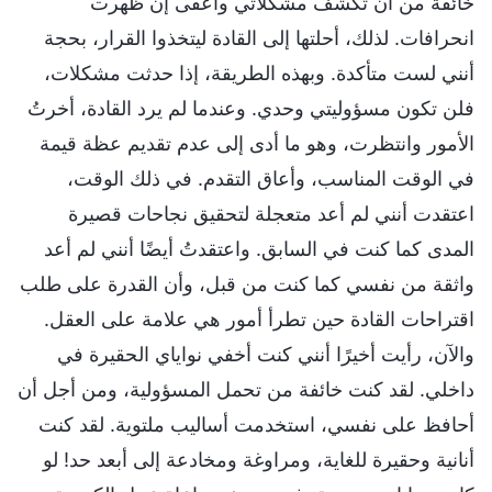
خائفة من أن تُكشف مشكلاتي وأُعفى إن ظهرت
انحرافات. لذلك، أحلتها إلى القادة ليتخذوا القرار، بحجة
أنني لست متأكدة. وبهذه الطريقة، إذا حدثت مشكلات،
فلن تكون مسؤوليتي وحدي. وعندما لم يرد القادة، أخرتُ
الأمور وانتظرت، وهو ما أدى إلى عدم تقديم عظة قيمة
في الوقت المناسب، وأعاق التقدم. في ذلك الوقت،
اعتقدت أنني لم أعد متعجلة لتحقيق نجاحات قصيرة
المدى كما كنت في السابق. واعتقدتُ أيضًا أنني لم أعد
واثقة من نفسي كما كنت من قبل، وأن القدرة على طلب
اقتراحات القادة حين تطرأ أمور هي علامة على العقل.
والآن، رأيت أخيرًا أنني كنت أخفي نواياي الحقيرة في
داخلي. لقد كنت خائفة من تحمل المسؤولية، ومن أجل أن
أحافظ على نفسي، استخدمت أساليب ملتوية. لقد كنت
أنانية وحقيرة للغاية، ومراوغة ومخادعة إلى أبعد حد! لو