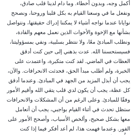
أكمل وجه، وبدون أخطاء. وما دام لدينا قلب صادق،
ونفعل ما في وسعنا القيام به بكل قلبنا وروحنا، ونصحح
نوايانا عندما نواجه أشياء لا يمكننا إدراك حقيقتها، ونتواصل
بشأنها مع الإخوة والأخوات الذين نعمل معهم والقادة،
ونطلب المبادئ معًا، ولا ننتظر بسلبية، ونفي بمسؤوليتنا،
فسيستحسننا الله. عدت بذهني إلى حين كنت أدقق
العظات في الماضي. لقد كنت متكبرة، واعتمدت على
الخبرة، ولم أطلب مبدأ الحق، فحدثت الانحرافات. والآن،
يجب أن أبذل المزيد من الجهد في المبادئ. وعندما أدقق
كل عظة، يجب أن يكون لدي قلب يتقي الله وأقيم الأمور
وفقًا للمبادئ. وعلى الرغم من أن المشكلات والانحرافات
ستظل تحدث في أثناء القيام بواجبي، يجب أن أتعامل
معها بشكل صحيح، وألخص الأسباب، وأصحح الأمور على
الفور. وعندما فهمت هذا، لم أعد أفكر فيما إذا كنت