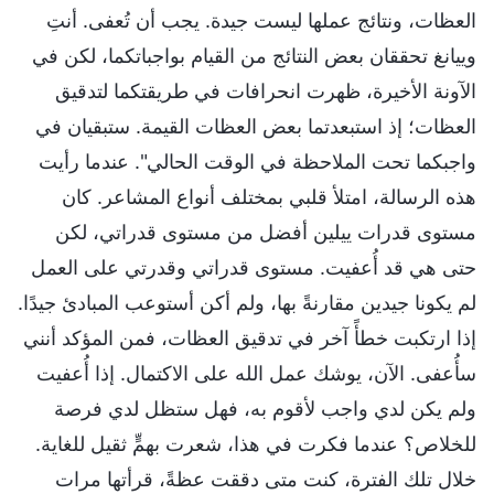
العظات، ونتائج عملها ليست جيدة. يجب أن تُعفى. أنتِ
وييانغ تحققان بعض النتائج من القيام بواجباتكما، لكن في
الآونة الأخيرة، ظهرت انحرافات في طريقتكما لتدقيق
العظات؛ إذ استبعدتما بعض العظات القيمة. ستبقيان في
واجبكما تحت الملاحظة في الوقت الحالي". عندما رأيت
هذه الرسالة، امتلأ قلبي بمختلف أنواع المشاعر. كان
مستوى قدرات ييلين أفضل من مستوى قدراتي، لكن
حتى هي قد أُعفيت. مستوى قدراتي وقدرتي على العمل
لم يكونا جيدين مقارنةً بها، ولم أكن أستوعب المبادئ جيدًا.
إذا ارتكبت خطأً آخر في تدقيق العظات، فمن المؤكد أنني
سأُعفى. الآن، يوشك عمل الله على الاكتمال. إذا أُعفيت
ولم يكن لدي واجب لأقوم به، فهل ستظل لدي فرصة
للخلاص؟ عندما فكرت في هذا، شعرت بهمٍّ ثقيل للغاية.
خلال تلك الفترة، كنت متى دققت عظةً، قرأتها مرات