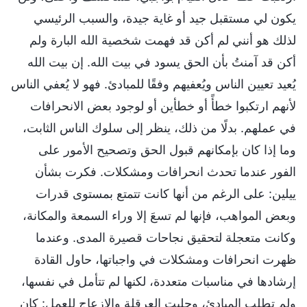
يكون لي مستقبل جيد أو غاية جيدة، والسبب الرئيسي
لذلك هو أنني لم أكن قد فهمت شخصية الله البارة ولم
أكن قد آمنتُ بأن الحق يسود في بيت الله. إن بيت الله
يُعيد تعيين الناس ويُعفيهم وفقًا للمبادئ. فهو لا يُعفي الناس
لأنهم ارتكبوا خطأً أو خطأين أو لوجود بعض الانحرافات
في عملهم. بدلًا من ذلك، ينظر إلى سلوك الناس الثابت،
وما إذا كان بإمكانهم قبول الحق وتصحيح الأمور على
الفور عندما تحدث انحرافات ومشكلات. فكرت بشأن
ييلين: على الرغم من أنها كانت تتمتع بمستوى قدرات
وبعض المواهب، فإنها لم تسعَ إلا وراء السمعة والمكانة،
وكانت متعجلة لتحقيق نجاحات قصيرة المدى. وعندما
ظهرت انحرافات ومشكلات في واجباتها، حاول القادة
إرشادها في مناسبات متعددة، لكنها لم تتأمل في نفسها،
ولم تطلب المبادئ، وجلبت العرقلة والإزعاج للعمل: كان