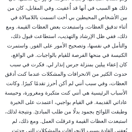
ذلك هو السبب في أنها قد أُعفيت. وفي المقابل، كان من
بين الأشخاص المحيطين بي أخت اتسمت باللامبالاة في
أثناء تدقيق العظات، واستبعدت بعض العظات القيمة. ومع
ذلك، ففي ظل الإرشاد والتهذيب، استطاعت قبول ذلك،
والتأمل في نفسها، وتصحيح الأمور على الفور. واستمرت
الكنيسة في منحها الفرصة للقيام بالواجبات. في الواقع،
كان إعفاء ييلين بمنزلة جرس إنذار لي. فكرت في سبب
حدوث الكثير من الانحرافات والمشكلات عندما كنت أدقق
العظات، وفي سبب أنني لم أكن أحرز تقدمًا كبيرًا. وكانت
الأسباب الرئيسية هي أنني كنت متكبرة ومغرورة، وحبيسة
عاداتي القديمة. في القيام بواجبي، اعتمدت على الخبرة
وطبقت اللوائح بجمود بدلًا من طلب المبادئ. ونتيجة لذلك،
استبعدت العظات القيمة وعرقلت العمل. ومع ذلك، لم
يُعفني القادة بسبب الانحرافات والمشكلات التي حدثت