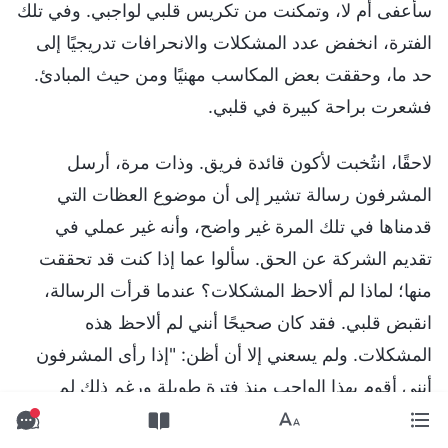
سأُعفى أم لا، وتمكنت من تكريس قلبي لواجبي. وفي تلك
الفترة، انخفض عدد المشكلات والانحرافات تدريجيًا إلى
حد ما، وحققت بعض المكاسب مهنيًا ومن حيث المبادئ.
فشعرت براحة كبيرة في قلبي.
لاحقًا، انتُخبت لأكون قائدة فريق. وذات مرة، أرسل
المشرفون رسالة تشير إلى أن موضوع العظات التي
قدمناها في تلك المرة غير واضح، وأنه غير عملي في
تقديم الشركة عن الحق. سألوا عما إذا كنت قد تحققت
منها؛ لماذا لم ألاحظ المشكلات؟ عندما قرأت الرسالة،
انقبض قلبي. فقد كان صحيحًا أنني لم ألاحظ هذه
المشكلات. ولم يسعني إلا أن أظن: "إذا رأى المشرفون
أنني أقوم بهذا الواجب منذ فترة طويلة ورغم ذلك لم
أستوعب المبادئ بعد، فهل سيعتقدون أنني لست أهلًا لهذا