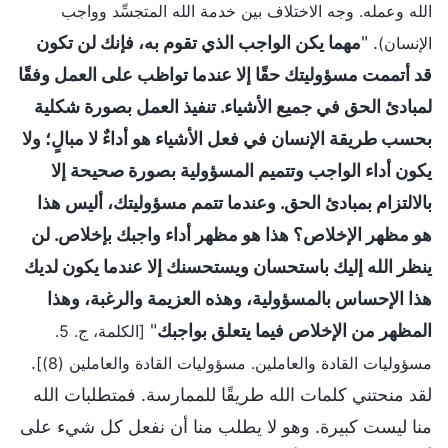
الله وعمله. وجه الاختلاف بين خدمة الله المتجسِّد وواجب
. "
مهما يكن الواجب الذي تقوم به، فإنك لن تكون
الإنسان)
قد أتممت مسؤوليتك حقًا إلا عندما تواظب على العمل وفقًا
لمبادئ الحق في جميع الأشياء. تنفيذ العمل بصورة شكلية
بحسب طريقة الإنسان في فعل الأشياء هو أداءٌ لا مبالٍ؛ ولا
يكون أداء الواجب وتتميم المسؤولية بصورة صحيحة إلا
بالالتزام بمبادئ الحق. وعندما تتمم مسؤوليتك، أليس هذا
هو مظهر الإخلاص؟ هذا هو مظهر أداء واجبك بإخلاص. لن
ينظر الله إليك باستحسان ويستحسنك إلا عندما يكون لديك
هذا الإحساس بالمسؤولية، وهذه العزيمة والرغبة، وهذا
المظهر من الإخلاص فيما يتعلق بواجبك
"
[الكلمة، ج. 5.
.
مسؤوليات القادة والعاملين. مسؤوليات القادة والعاملين (8)]
لقد منحتني كلمات الله طريقًا للممارسة. فمتطلبات الله
منا ليست كبيرة. وهو لا يطلب منا أن نفعل كل شيء على