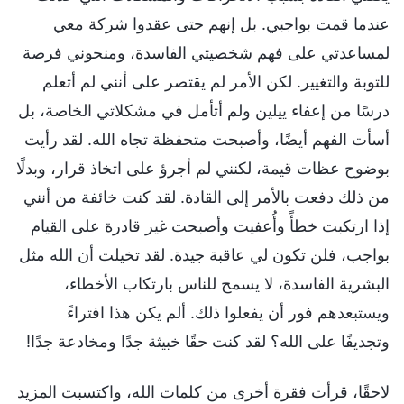
عندما قمت بواجبي. بل إنهم حتى عقدوا شركة معي
لمساعدتي على فهم شخصيتي الفاسدة، ومنحوني فرصة
للتوبة والتغيير. لكن الأمر لم يقتصر على أنني لم أتعلم
درسًا من إعفاء ييلين ولم أتأمل في مشكلاتي الخاصة، بل
أسأت الفهم أيضًا، وأصبحت متحفظة تجاه الله. لقد رأيت
بوضوح عظات قيمة، لكنني لم أجرؤ على اتخاذ قرار، وبدلًا
من ذلك دفعت بالأمر إلى القادة. لقد كنت خائفة من أنني
إذا ارتكبت خطأً وأُعفيت وأصبحت غير قادرة على القيام
بواجب، فلن تكون لي عاقبة جيدة. لقد تخيلت أن الله مثل
البشرية الفاسدة، لا يسمح للناس بارتكاب الأخطاء،
ويستبعدهم فور أن يفعلوا ذلك. ألم يكن هذا افتراءً
وتجديفًا على الله؟ لقد كنت حقًا خبيثة جدًا ومخادعة جدًا!
لاحقًا، قرأت فقرة أخرى من كلمات الله، واكتسبت المزيد