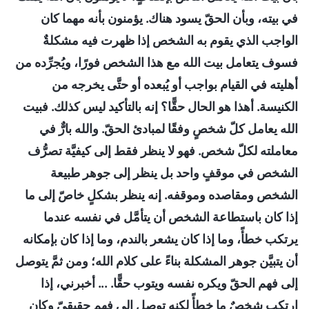
في بيته، وبأن الحقّ يسود هناك. يؤمنون بأنه مهما كان
الواجب الذي يقوم به الشخص إذا ظهرت فيه مشكلةٌ
فسوف يتعامل بيت الله مع هذا الشخص فورًا، ويُجرِّده من
أهليته في القيام بواجب أو يُبعده أو حتَّى يخرجه من
الكنيسة. أهذا هو الحال حقًّا؟ إنه بالتأكيد ليس كذلك. فبيت
الله يعامل كلّ شخصٍ وفقًا لمبادئ الحقّ. والله بارٌّ في
معاملته لكلّ شخص. فهو لا ينظر فقط إلى كيفيَّة تصرُّف
الشخص في موقفٍ واحد بل ينظر إلى جوهر طبيعة
الشخص ومقاصده وموقفه. إنه ينظر بشكلٍ خاصّ إلى ما
إذا كان باستطاعة الشخص أن يتأمَّل في نفسه عندما
يرتكب خطأً، وما إذا كان يشعر بالندم، وما إذا كان بإمكانه
أن يتبيَّن جوهر المشكلة بناءً على كلام الله؛ ومن ثمَّ يتوصل
إلى فهم الحقّ ويكره نفسه ويتوب حقًّا. ... أخبرني، إذا
ارتكب شخصٌ ما خطأً لكنه توصل إلى فهم حقيقيّ وكان