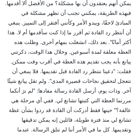
يمكن أنهم يعتقدون أن بها مشكلة؟ من الأفضل ألا أقدمها.
فبهذه الطريقة، يمكنني تجنب أن تظهر مشكلة في
المبادئ لاحقًا، ويبدو الأمر وكأنني أفتقر إلى التمييز. ينبغي
أن أنتظر رد القادة ثم أقرر ما إذا كنت سأقدمها أم لا. هذا
أكثر أمانًا". بعد ذلك، انشغلت بمهام أخرى. وظلت هذه
العظة معلقة لمدة أسبوعين. وخلال هذا الوقت، ذكرتني
ييانغ بأنه يجب تقديم هذه العظة في أقرب وقت ممكن.
فقلت: "دعينا ننتظر رد القادة قبل تقديمها. فلا ينبغي أن
نتعجل لتحقيق نجاحات قصيرة المدى". ولم تقل ييانغ شيئًا
آخر. وذات يوم، أرسل القادة رسالة مفادها: "لم نرَ أنكما
مررتما العظة التي كتبتها تشانغ لي. ففي أي مرحلة هي
عالقة؟" حينها فقط أدركت أن القادة قد ردوا بشأن عظة
تشانغ لي منذ فترة طويلة، قائلين إنه يمكن تدقيقها
وتقديمها. كل ما في الأمر أننا لم نتلق الرسالة. عندما