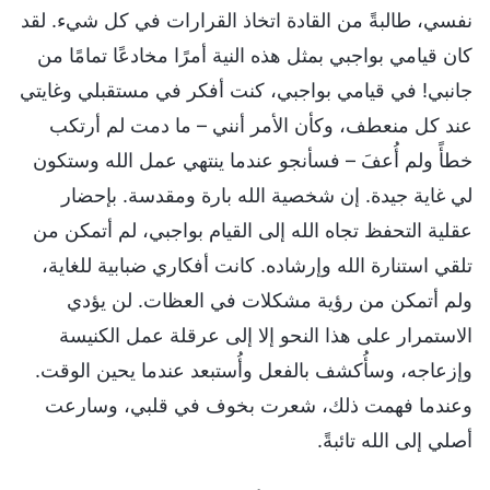
نفسي، طالبةً من القادة اتخاذ القرارات في كل شيء. لقد
كان قيامي بواجبي بمثل هذه النية أمرًا مخادعًا تمامًا من
جانبي! في قيامي بواجبي، كنت أفكر في مستقبلي وغايتي
عند كل منعطف، وكأن الأمر أنني – ما دمت لم أرتكب
خطأً ولم أُعفَ – فسأنجو عندما ينتهي عمل الله وستكون
لي غاية جيدة. إن شخصية الله بارة ومقدسة. بإحضار
عقلية التحفظ تجاه الله إلى القيام بواجبي، لم أتمكن من
تلقي استنارة الله وإرشاده. كانت أفكاري ضبابية للغاية،
ولم أتمكن من رؤية مشكلات في العظات. لن يؤدي
الاستمرار على هذا النحو إلا إلى عرقلة عمل الكنيسة
وإزعاجه، وسأُكشف بالفعل وأُستبعد عندما يحين الوقت.
وعندما فهمت ذلك، شعرت بخوف في قلبي، وسارعت
أصلي إلى الله تائبةً.