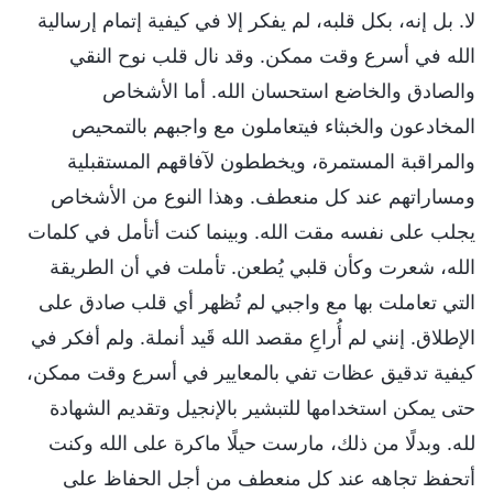
لا. بل إنه، بكل قلبه، لم يفكر إلا في كيفية إتمام إرسالية
الله في أسرع وقت ممكن. وقد نال قلب نوح النقي
والصادق والخاضع استحسان الله. أما الأشخاص
المخادعون والخبثاء فيتعاملون مع واجبهم بالتمحيص
والمراقبة المستمرة، ويخططون لآفاقهم المستقبلية
ومساراتهم عند كل منعطف. وهذا النوع من الأشخاص
يجلب على نفسه مقت الله. وبينما كنت أتأمل في كلمات
الله، شعرت وكأن قلبي يُطعن. تأملت في أن الطريقة
التي تعاملت بها مع واجبي لم تُظهر أي قلب صادق على
الإطلاق. إنني لم أُراعِ مقصد الله قَيد أنملة. ولم أفكر في
كيفية تدقيق عظات تفي بالمعايير في أسرع وقت ممكن،
حتى يمكن استخدامها للتبشير بالإنجيل وتقديم الشهادة
لله. وبدلًا من ذلك، مارست حيلًا ماكرة على الله وكنت
أتحفظ تجاهه عند كل منعطف من أجل الحفاظ على