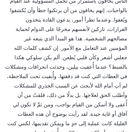
الناس يخافون باستمرار من تحمل المسؤولية عند القيام
بالواجبات. إنهم يخافون من أن يرتكبوا خطأ وأن يُكشفوا
ويُعفوا. وعندما تطرأ أمور، يدعون القادة يتخذون
القرارات، تاركين لأنفسهم مخرجًا على الدوام لحماية
مصالحهم الشخصية. هذا هو المبدأ الذي يتبعه غير
المؤمنين عند التعامل مع الأمور. إن كشف كلمات الله
جعلني أشعر وكأن قلبي يُطعن. ألم يكن سلوكي هكذا
بالضبط؟ عندما أُعفيت ييلين، وحدثت انحرافات ومشكلات
في العظات التي كنت قد دققتها، وأُبقيت تحت الملاحظة،
لم آتِ أمام الله لأبحث عن السبب الجذري للمشكلات
وأطلب الحق لعلاجها. بل بدلًا من ذلك، قلقتُ من أن
أُعفى ولا أتمكن من القيام بواجب، ومن ثمَّ لا تكون لي
آفاق أو غاية جيدة. لقد رأيت بوضوح أن هذه العظات
القليلة كانت عملية إلى حدٍ ما ويمكن تقديمها، لكنني كنت