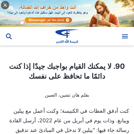
90. لا يمكنك القيام بواجبك جيدًا إذا كنت دائمًا ما تحافظ على نفسك
90. لا يمكنك القيام بواجبك جيدًا إذا كنت
دائمًا ما تحافظ على نفسك
بقلم هان تشين، الصين
كنت أدقق العظات في الكنيسة؛ وكنت أعمل مع ييلين
وييانغ. وذات يوم في أبريل من عام 2022، أرسل القادة
رسالة جاء فيها: "ييلين لا تدخل في المبادئ عند تدقيق