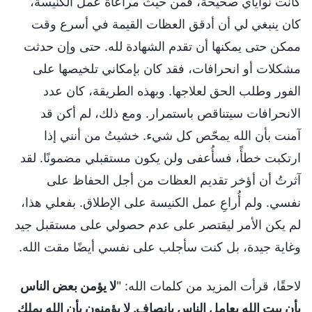
كانت نواياي صحيحة، فمن حيث مراعاة عمل الكنيسة،
كان ينبغي لي أن أدقق العظات القيمة في أسرع وقت
ممكن حتى يمكنها أن تقدم الشهادة لله. حتى وإن حدثت
مشكلات أو انحرافات، فقد كان بإمكاني تلخيصها على
الفور وطلب الحق لعلاجها. وبهذه الطريقة، كان عدد
الانحرافات سيتناقص باستمرار. ومع ذلك، لم أكن قد
آمنت بأن الله يمحّص كل شيء. خشيتُ من أنني إذا
ارتكبت خطأً، فسأُعفى ولن يكون مستقبلي مضمونًا. لقد
آثرتُ أن أؤخر تقديم العظات من أجل الحفاظ على
نفسي. ولم أُراعِ عمل الكنيسة على الإطلاق. بفعلي هذا،
لم يكن الأمر ليقتصر على عدم حصولي على مستقبل جيد
وغاية جيدة، بل كنت سأجلب على نفسي أيضًا مقت الله.
لاحقًا، قرأت المزيد من كلمات الله: "
لا يؤمن بعض الناس
بأن بيت الله يعامل الناس بإنصافٍ. لا يؤمنون بأن الله يملك