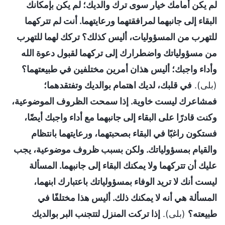
لم يكن أمامك خيار سوى ترك والديك؛ لم يكن بإمكانك
البقاء إلى جانبهما لمرافقتهما ورعايتهما. أنت لم تتركهما
للتهرب من المسؤوليات، أليس كذلك؟ تركك لهما للتهرب
من مسؤولياتك واضطرارك إلى تركهما لقبول دعوة الله
وأداء واجبك؛ أليس هذان أمرين مختلفين في طبيعتهما؟
(بلى).
في قلبك، لديك اهتمام بوالديك وتفتقدهما؛
فمشاعرك ليست خاوية. إذا سمحت الظروف الموضوعية،
وكنت قادرًا على البقاء إلى جانبهما مع أداء واجبك أيضًا،
فستكون راغبًا في البقاء بصحبتهما، ورعايتهما بانتظام
والقيام بمسؤولياتك. ولكن بسبب ظروف موضوعية، يجب
عليك أن تتركهما ولا يمكنك البقاء إلى جانبهما. المسألة
ليست أنك لا تريد الوفاء بمسؤولياتك باعتبارك ابنهما،
المسألة هي أنه لا يمكنك ذلك. أليس هذا مختلفًا في
طبيعته؟
(بلى).
إذا تركت المنزل لتتجنب البر بوالديك