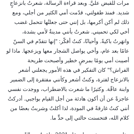
مرات للقبض عليَّ. وبعد قراءة الرسالة، شعرتُ بانزعاجٍ
شديد. فمنذ طفولتي، قدّمت أمي الكثير من أجلي، ومع
ذلك لم أكن أكرمها، بل إنني حتى جعلتُها تتحمل غضب
أخي لكي تحميني. شعرتُ بأنني مدينةٌ لأمي بشدة،
وانهَرتُ باكيةً. وأحيانًا، كنتُ أفكّر: "إنها تتقدّم في السنّ
عامًا بعد عام، وأخي يواصل الشجار معها ويزعجها. ماذا لو
أصيبت أمي يومًا بمرضٍ خطير وأصبحت طريحة
الفراش؟" كان التفكير في هذه الأمور يجعلني أشعر
بالانزعاج لفترة، وكنتُ أشعر وكأنني مفتقرة إلى الضمير
وابنة عاقّة. وكثيرًا ما شعرت بالاضطراب، ووجدت نفسي
عاجزةً عن أن أكون هادئة من أجل القيام بواجبي. أدركتُ
أنني كنتُ غارقةً في المودة، لذا أكلتُ وشربتُ بعضًا من
كلام الله، فتحسنت حالتي إلى حدٍّ ما.