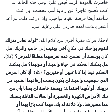
خاطرتُ بالعودة، لربما قُبض عليّ، وفي هذه الحالة، ما
كنت لأصبح عاجزةً عن رعاية أمي فحسب، بل كنتُ
سأفقد أيضًا فرصة القيام بواجبي. وإذ أدركت ذلك، لم أعد
أشعر بالذنب لعدم قدرتي على رعاية أمي.
لاحقًا، قرأتُ فقرةً أخرى من كلام الله: "
لو لم تغادر منزلك
لتقوم بواجبك في مكانٍ آخر، وبقيت إلى جانب والديك، هل
كان بوسعك أن تضمن عدم تعرضهما مطلقًا للمرض؟
(كلا).
هل يمكنك التحكم في حياة والديك أو موتهما؟ هل يمكنك
التحكم فيما إذا كانا غنيين أو فقيرين؟
(كلا).
أيًا كان المرض
الذي سيصيب والديك لن يكون بسبب إرهاقهما الشديد من
تربيتك، أو لأنهما افتقداك؛ وبصفة خاصة لن يصابا بأي من
تلك الأمراض الكبيرة والخطيرة أو الحالات القاتلة بسببك.
هذا مصيرهما، ولا علاقة له بك. مهما كنت بارًا بهما أو