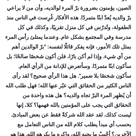
الصين، يؤمنون بضرورة برّ المرء لوالديه، وأن من لا يراعي
برّ والديه يُعدّ ابنًا متمردًا. هذه الأفكار غُرِست في الناس منذ
الطفولة، وتُدرّس في كل منزل تقريبًا، وكذلك في كل
مدرسة وفي المجتمع بشكل عام. وعندما يمتلئ رأس المرء
بمثل تلك الأمور، فإنه يفكر قائلًا لنفسه: "برّ الوالدين أهم
من أي شيء. وإذا لم أكن بارًا، فلن أكون شخصًا صالحًا؛ بل
سأكون ابنًا متمردًا. وسأتعرض للإدانة من الرأي العام.
سأكون شخصًا بلا ضمير". هل هذا الرأي صحيح؟ لقد رأى
الناس الكثير من الحقائق التي عبّر عنها الله؛ فهل طلب الله
أن يُظهِر المرء البرّ تجاه والديه؟ هل هذه واحدة من
الحقائق التي يجب على المؤمنين بالله فهمها؟ كلا، إنها
ليست كذلك. لقد عقد الله شركةً فقط عن بعض المبادئ.
بحسب أي مبدأ يطلب كلام الله من الناس التعامل مع
الآخرين؟ أحْبِبْ ما يحبه الله، واكره ما يكرهه الله. هذا هو