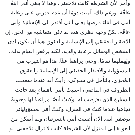
وأمي لأن الشرطة كانت تلاحقني. وهذا لا يعني أنني ابنةٌ
عاقّة. ورغم ذلك، آمنت دومًا أن عدم قدرتي على رعاية
أمي في أثناء مرضها يعني أنني أفتقر إلى الإنسانية وأني
عاقّة. لكنّ وجهة نظري هذه لم تكن متماشية مع الحق. إن
الافتقار الحقيقي إلى الإنسانية والعقوق هما أن يكون لدى
الشخص الوسائل لرعاية والديه، لكنه يرفض القيام بذلك،
ويُهملهما تمامًا، وحتى يراهما عبئًا. هذا هو التهرب من
المسؤولية والافتقار الحقيقي إلى الإنسانية والعقوق
المُخزي. بالتأمل في سلوكي، رأيتُ أنه عندما سمحت
الظروف في الماضي، اعتنيتُ بأمي باهتمامٍ بعد حادث
السيارة الذي تعرّضت له، وكنتُ أيضًا مراعيةً لها وحنونةً
تجاهها عندما كنتُ في المنزل، وكنتُ أفي بمسؤولياتي
بوصفي ابنة. الآن أُصيبت أمي بالسرطان ولم أتمكن من
العودة إلى المنزل لأن الشرطة كانت لا تزال تلاحقني. لو