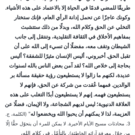
طريقًا للمضي قدمًا في الحياة إلا بالاعتماد على هذه الأشياء.
وكونك عاجزًا عن تحمل إدانة الرأي العام، فإنك ستختار
التخلي عن الحق وكلام الله، وبدلًا من ذلك ستتشبث
بمفاهيم الأخلاق في الثقافة التقليدية، وتنتقل إلى جانب
الشيطان وتقف معه، مفضلًا أن تسيء إلى الله على أن
تقبل الحق. أخبروني، أليس الإنسان مثيرًا للشفقة؟ أليس
بحاجة إلى خلاص الله؟ لقد آمن بعض الناس بالله لسنوات
عديدة، لكنهم ما زالوا لا يستطيعون رؤية حقيقة مسألة بر
الوالدين. فمهما عُقدت من شركة عن الحق، فإنهم لا
يستطيعون فهمه. إنهم لا يستطيعون أبدًا التغلب على هذه
العلاقة الدنيوية؛ ليس لديهم الشجاعة، ولا الإيمان، فضلًا عن
العزيمة، لذا لا يمكنهم أن يحبوا الله ويخضعوا له
"
(الكلمة، ج.
3. محادثات مسيح الأيام الأخيرة. لا يمكن للمرء أن يتحوّل حقًّا إلّا
. بالتأمّل في كلام الله،
من خلال معرفة آرائه الخاطئة)