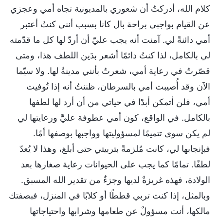
كلام الله، أدركتُ أن شعوري بالمديونية تجاه أمي وعجزي
عن القيام بواجبي براحة بال كانا بسبب أنني كنتُ أعتبر
أمي دائنةً لي. آمنت أنه يجب عليّ أن أردّ لها كل ما قدّمته
لي بالكامل، لذا كنتُ دائمًا أشعر بدَين اللطف هذا، ومتى
قصّرتُ في رعاية أمي، شعرتُ بأنني مدينةٌ لها. ولا سيّما
الآن وقد أُصيبت أمي بالسرطان، ظننتُ أنه إذا تُوفيت
أمي، فلن أتمكن أبدًا في حياتي من أن أرد لها لطفها
بالكامل. في الواقع، كون أمي عطوفة عليَّ ورعايتها لي
لم يكن سوى تتميمًا لمسؤوليتها وواجبها بوصفها أمًا.
فبإنجابها لي، كانت مُلزمةً بتربيتي حتى أبلغ، وهذا لا يُعدّ
لطفًا. تمامًا كما يجب على الحيوانات رعاية صغارها بعد
الولادة، فهذه غريزةٌ لديها وجزءٌ من تقدير الله المسبق.
وبالمثل، إذا كنت تربي قططًا أو كلابًا في المنزل، فبصفتك
مالكها، أنت مسؤولٌ عن طعامها وشرابها واحتياجاتها