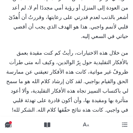
من العودة إلى المنزل أو رؤية أمي مجددًا أم لا، لم أعد
أشعر بالذنب لعدم قدرتي على رعايتها، وقررتُ أن أُهدّئ
قلبي لأتمم واجبي. هذا هو الهدف الذي يجب أن أقضي
حياتي في السعي إليه.
من خلال هذه الاختبارات، رأيتُ كم كنت مقيدة بعمق
بالأفكار التقليدية حول بِرّ الوالدين، وكيف أنه متى طرأت
ظروفٌ غير مواتية، كانت هذه الأفكار تعيقني عن ممارسة
الحق والقيام بواجبي. لقد كان إرشاد كلام الله هو ما سمح
لي باكتساب التمييز تجاه هذه الأفكار التقليدية، وألا أعود
متأثرة بها ومقيدة بها، وأن أكون قادرة على تهدئة قلبي
في واجبي. كانت هذه نتائج حقّقها كلام الله. الشكر لله!