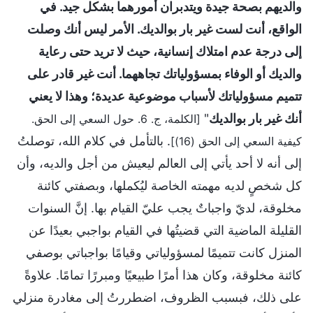
والديهم بصحة جيدة ويتدبران أمورهما بشكل جيد. في
الواقع، أنت لست غير بار بوالديك. الأمر ليس أنك وصلت
إلى درجة عدم امتلاك إنسانية، حيث لا تريد حتى رعاية
والديك أو الوفاء بمسؤولياتك تجاههما. أنت غير قادر على
تتميم مسؤولياتك لأسباب موضوعية عديدة؛ وهذا لا يعني
أنك غير بار بوالديك
"
[الكلمة، ج. 6. حول السعي إلى الحق.
. بالتأمل في كلام الله، توصلتُ
كيفية السعي إلى الحق (16)]
إلى أنه لا أحد يأتي إلى العالم ليعيش من أجل والديه، وأن
كل شخصٍ لديه مهمته الخاصة ليُكملها، وبصفتي كائنة
مخلوقة، لديّ واجباتٌ يجب عليّ القيام بها. إنَّ السنوات
القليلة الماضية التي قضيتُها في القيام بواجبي بعيدًا عن
المنزل كانت تتميمًا لمسؤولياتي وقيامًا بواجباتي بوصفي
كائنة مخلوقة، وكان هذا أمرًا طبيعيًا ومبررًا تمامًا. علاوةً
على ذلك، فبسبب الظروف، اضطررتُ إلى مغادرة منزلي