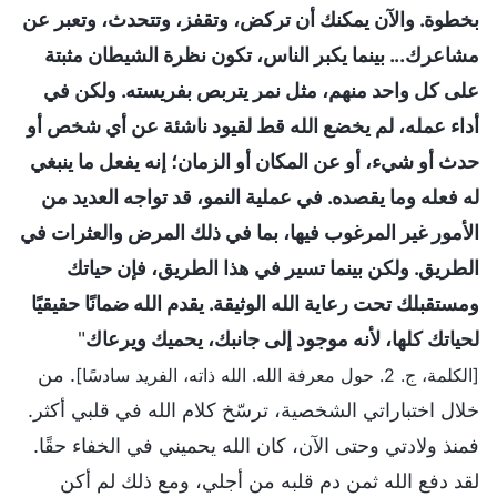
بخطوة. والآن يمكنك أن تركض، وتقفز، وتتحدث، وتعبر عن
مشاعرك... بينما يكبر الناس، تكون نظرة الشيطان مثبتة
على كل واحد منهم، مثل نمر يتربص بفريسته. ولكن في
أداء عمله، لم يخضع الله قط لقيود ناشئة عن أي شخص أو
حدث أو شيء، أو عن المكان أو الزمان؛ إنه يفعل ما ينبغي
له فعله وما يقصده. في عملية النمو، قد تواجه العديد من
الأمور غير المرغوب فيها، بما في ذلك المرض والعثرات في
الطريق. ولكن بينما تسير في هذا الطريق، فإن حياتك
ومستقبلك تحت رعاية الله الوثيقة. يقدم الله ضمانًا حقيقيًا
لحياتك كلها، لأنه موجود إلى جانبك، يحميك ويرعاك
"
. من
[الكلمة، ج. 2. حول معرفة الله. الله ذاته، الفريد سادسًا]
خلال اختباراتي الشخصية، ترسّخ كلام الله في قلبي أكثر.
فمنذ ولادتي وحتى الآن، كان الله يحميني في الخفاء حقًا.
لقد دفع الله ثمن دم قلبه من أجلي، ومع ذلك لم أكن