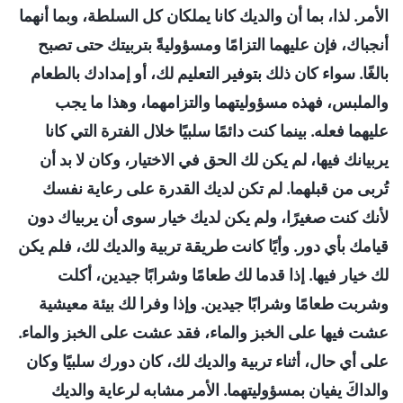
الأمر. لذا، بما أن والديك كانا يملكان كل السلطة، وبما أنهما
أنجباك، فإن عليهما التزامًا ومسؤوليةً بتربيتك حتى تصبح
بالغًا. سواء كان ذلك بتوفير التعليم لك، أو إمدادك بالطعام
والملبس، فهذه مسؤوليتهما والتزامهما، وهذا ما يجب
عليهما فعله. بينما كنت دائمًا سلبيًا خلال الفترة التي كانا
يربيانك فيها، لم يكن لك الحق في الاختيار، وكان لا بد أن
تُربى من قبلهما. لم تكن لديك القدرة على رعاية نفسك
لأنك كنت صغيرًا، ولم يكن لديك خيار سوى أن يربياك دون
قيامك بأي دور. وأيًا كانت طريقة تربية والديك لك، فلم يكن
لك خيار فيها. إذا قدما لك طعامًا وشرابًا جيدين، أكلت
وشربت طعامًا وشرابًا جيدين. وإذا وفرا لك بيئة معيشية
عشت فيها على الخبز والماء، فقد عشت على الخبز والماء.
على أي حال، أثناء تربية والديك لك، كان دورك سلبيًا وكان
والداكَ يفيان بمسؤوليتهما. الأمر مشابه لرعاية والديك