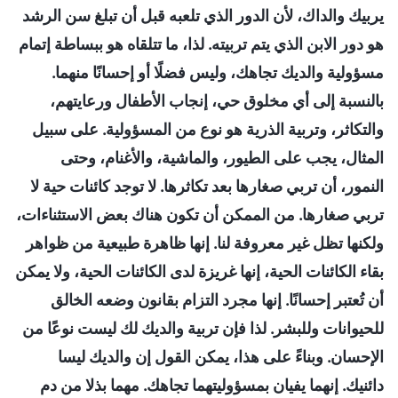
يربيك والداك، لأن الدور الذي تلعبه قبل أن تبلغ سن الرشد
هو دور الابن الذي يتم تربيته. لذا، ما تتلقاه هو ببساطة إتمام
مسؤولية والديك تجاهك، وليس فضلًا أو إحسانًا منهما.
بالنسبة إلى أي مخلوق حي، إنجاب الأطفال ورعايتهم،
والتكاثر، وتربية الذرية هو نوع من المسؤولية. على سبيل
المثال، يجب على الطيور، والماشية، والأغنام، وحتى
النمور، أن تربي صغارها بعد تكاثرها. لا توجد كائنات حية لا
تربي صغارها. من الممكن أن تكون هناك بعض الاستثناءات،
ولكنها تظل غير معروفة لنا. إنها ظاهرة طبيعية من ظواهر
بقاء الكائنات الحية، إنها غريزة لدى الكائنات الحية، ولا يمكن
أن تُعتبر إحسانًا. إنها مجرد التزام بقانون وضعه الخالق
للحيوانات وللبشر. لذا فإن تربية والديك لك ليست نوعًا من
الإحسان. وبناءً على هذا، يمكن القول إن والديك ليسا
دائنيك. إنهما يفيان بمسؤوليتهما تجاهك. مهما بذلا من دم