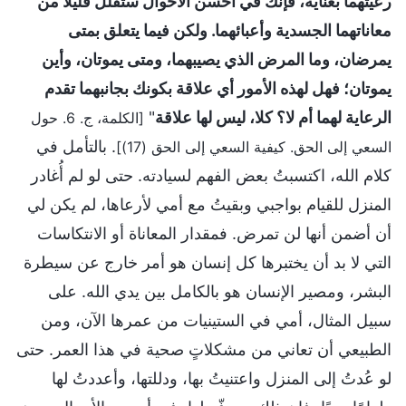
رعيتهما بعناية، فإنك في أحسن الأحوال ستقلل قليلًا من
معاناتهما الجسدية وأعبائهما. ولكن فيما يتعلق بمتى
يمرضان، وما المرض الذي يصيبهما، ومتى يموتان، وأين
يموتان؛ فهل لهذه الأمور أي علاقة بكونك بجانبهما تقدم
الرعاية لهما أم لا؟ كلا، ليس لها علاقة
"
[الكلمة، ج. 6. حول
. بالتأمل في
السعي إلى الحق. كيفية السعي إلى الحق (17)]
كلام الله، اكتسبتُ بعض الفهم لسيادته. حتى لو لم أُغادر
المنزل للقيام بواجبي وبقيتُ مع أمي لأرعاها، لم يكن لي
أن أضمن أنها لن تمرض. فمقدار المعاناة أو الانتكاسات
التي لا بد أن يختبرها كل إنسان هو أمر خارج عن سيطرة
البشر، ومصير الإنسان هو بالكامل بين يدي الله. على
سبيل المثال، أمي في الستينيات من عمرها الآن، ومن
الطبيعي أن تعاني من مشكلاتٍ صحية في هذا العمر. حتى
لو عُدتُ إلى المنزل واعتنيتُ بها، ودللتها، وأعددتُ لها