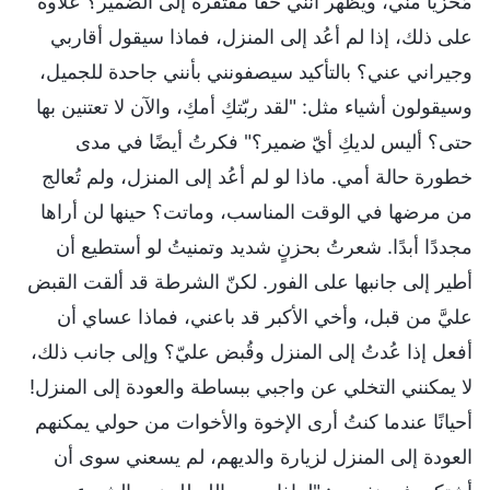
مُخزيًا منّي، ويُظهر أنني حقًا مفتقرة إلى الضمير؟ علاوةً
على ذلك، إذا لم أعُد إلى المنزل، فماذا سيقول أقاربي
وجيراني عني؟ بالتأكيد سيصفونني بأنني جاحدة للجميل،
وسيقولون أشياء مثل: "لقد ربّتكِ أمكِ، والآن لا تعتنين بها
حتى؟ أليس لديكِ أيّ ضمير؟" فكرتُ أيضًا في مدى
خطورة حالة أمي. ماذا لو لم أعُد إلى المنزل، ولم تُعالج
من مرضها في الوقت المناسب، وماتت؟ حينها لن أراها
مجددًا أبدًا. شعرتُ بحزنٍ شديد وتمنيتُ لو أستطيع أن
أطير إلى جانبها على الفور. لكنّ الشرطة قد ألقت القبض
عليَّ من قبل، وأخي الأكبر قد باعني، فماذا عساي أن
أفعل إذا عُدتُ إلى المنزل وقُبض عليّ؟ وإلى جانب ذلك،
لا يمكنني التخلي عن واجبي ببساطة والعودة إلى المنزل!
أحيانًا عندما كنتُ أرى الإخوة والأخوات من حولي يمكنهم
العودة إلى المنزل لزيارة والديهم، لم يسعني سوى أن