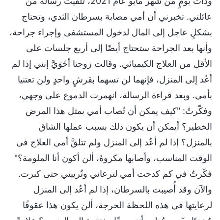
وذات يومٍ من شهر مايو عام 2021، تلقيتُ رسالةً من
عائلتي. تخبرني أن أمي مصابة بسرطان الثدي، وتحتاج
بشكلٍ عاجل إلى المال لدخول المستشفى وإجراء جراحة،
وأنها بعد الجراحة ستحتاج أيضًا إلى أربع جلسات على
الأقل من العلاج الكيميائي. وقالت زوجتا أخَوَيَّ إنني إذا لم
أعُد إلى المنزل، فإنهما لن تسهما بقرشٍ واحدٍ ولن تعتنيا
بأمي. وبعد قراءة الرسالة، انهمرت الدموع على وجهي،
وفكّرتُ: "كيف يمكن أن تُصاب أمي بمثل هذا المرض
الخطير؟ أيمكن أن يكون ذلك بسبب عملها الشاق
بالمنزل؟ إذا لم أعُد إلى المنزل ولم تتلقَّ أمي العلاج في
الوقت المناسب، وأصابها مكروهٌ، ألن أكون أنا الملومة؟"
فكّرتُ في كم كدحت أمي لترعاني وتُربيني حتى كبرت.
والآن وقد أُصيبت بالسرطان، إذا لم أعُد إلى المنزل
لرعايتها في هذه اللحظة الحرجة، ألن يكون هذا عقوقًا