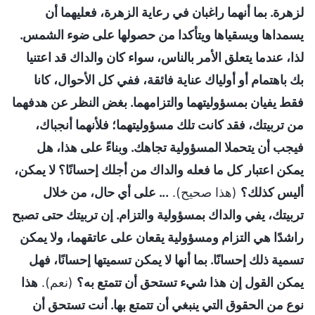
لزهرة. بما أنهما راغبان في رعاية الزهرة، فعليهما أن
يسمداها ويسقياها ويتأكدا من حصولها على ضوء الشمس.
لذا، عندما يتعلق الأمر بالناس، سواء كان والداك قد اعتنيا
بك باهتمام أو أولياك عناية فائقة، ففي كل الأحوال، كانا
فقط يفيان بمسؤوليتهما والتزامهما. بغض النظر عن هدفهما
من تربيتك، فقد كانت تلك مسؤوليتهما؛ فلأنهما أنجباك،
فيجب أن يتحملا المسؤولية تجاهك. وبناءً على هذا، هل
يمكن اعتبار كل ما فعله والداك من أجلك إحسانًا؟ لا يمكن،
أليس كذلك؟
(هذا صحيح).
... على أي حال، من خلال
تربيتك، يفي والداك بمسؤولية والتزام. إن تربيتك حتى تصبح
راشدًا هي التزام ومسؤولية يقعان على عاتقهما، ولا يمكن
تسمية ذلك إحسانًا. بما أنها لا يمكن تسميتها إحسانًا، فهل
يمكن القول إن هذا شيء تستحق أن تتمتع به؟
(نعم).
هذا
نوع من الحقوق التي ينبغي أن تتمتع بها. أنت تستحق أن