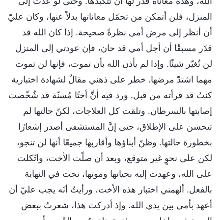
الله، وهذه معاناةٌ قُدّر لها أن تتكبّدها. وحتى لو عُدتُ إلى
المنزل، فلن أتمكن من تحمّل معاناتها بدلاً عنها، وكان عليّ
أن أنظر إلى مرض أمي نظرةً صحيحة. إذا كان الله قد
قدّر مسبقًا أن أجل أمي قد حان، فإن عودتي إلى المنزل
لن تُغيّر شيئًا. وإذا لم يأذن الله بأن تموت، فإنها لن تموت
مهما اشتدّ مرضها. خطر على ذهني مقالٌ لشهادة اختبارية
كنتُ قد قرأته من قبل. ورد فيه أنَّ أختًا مُسنّة قد شُخّصت
إصابتها بالسرطان. وتلقت كل العلاجات، لكنّ حالتها لم
تتحسن على الإطلاق، حتى إنَّ المستشفى أصدر إشعارًا
بخطورة حالتها. وظنّ أبناؤها وأقاربها جميعًا أنها لن تنجو،
لكن على نحوٍ غير متوقع، وبعد أن صلّت الأخت، واتّكلت
على الله، وعهدت إليه بحياتها وموتها، نجت في النهاية
بالفعل. ألهمني اختبار هذه الأخت، ورأيتُ أنّه يجب عليّ أن
أعهد بأمي بين يدي الله. وإذ أدركت هذا، شعرتُ ببعض