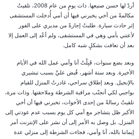
أردّ لها حسن صنيعها. ذات يومٍ من عام 2008، تلقيتُ
مكالمةً من أخي يخبرني فيها أن أمي أُدخلت المستشفى
إثر حادث سيارة. طلبتُ إجازةً من مديري على الفور
لأعتني بأمي وهي في المستشفى، ولم أعُد إلى العمل إلا
بعد أن تعافت بشكلٍ شبه كامل.
وبعد بضع سنوات، قَبِلْتُ أنا وأمي عمل الله في الأيام
الأخيرة. وبعد ستة أشهر، قُبض عليَّ بسبب تبشيري
بالإنجيل. وبعد إطلاق سراحي، غادرتُ المنزل للقيام
بواجبي لكي أتجنّب مراقبة الشرطة وملاحقتها. وذات مرة،
تلقيتُ رسالةً من إحدى الأخوات، تخبرني فيها أن أخي
الأكبر ظل يتشاجر مع أمي كل يوم بسبب عدم عودتي إلى
المنزل. بل وصل به الأمر إلى أن نشر على الإنترنت أمر
إيماننا بالله، أنا وأمي، فجاءت الشرطة إلى منزلي عدة