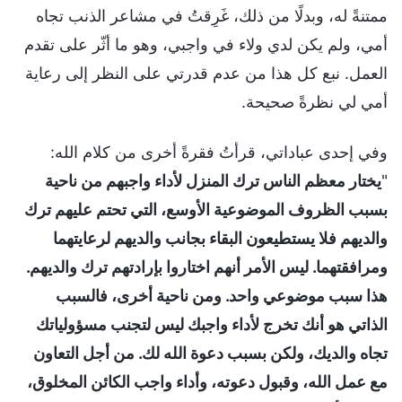
ممتنةً له، وبدلًا من ذلك، غَرِقتُ في مشاعر الذنب تجاه
أمي، ولم يكن لدي ولاء في واجبي، وهو ما أثّر على تقدم
العمل. نبع كل هذا من عدم قدرتي على النظر إلى رعاية
أمي لي نظرةً صحيحة.
وفي إحدى عباداتي، قرأتُ فقرةً أخرى من كلام الله:
"
يختار معظم الناس ترك المنزل لأداء واجبهم من ناحية
بسبب الظروف الموضوعية الأوسع، التي تحتم عليهم ترك
والديهم فلا يستطيعون البقاء بجانب والديهم لرعايتهما
ومرافقتهما. ليس الأمر أنهم اختاروا بإرادتهم ترك والديهم.
هذا سبب موضوعي واحد. ومن ناحية أخرى، فالسبب
الذاتي هو أنك تخرج لأداء واجبك ليس لتجنب مسؤولياتك
تجاه والديك، ولكن بسبب دعوة الله لك. من أجل التعاون
مع عمل الله، وقبول دعوته، وأداء واجب الكائن المخلوق،