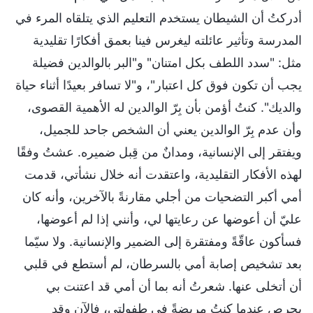
أدركتُ أن الشيطان يستخدم التعليم الذي يتلقاه المرء في
المدرسة وتأثير عائلته ليغرس فينا بعمق أفكارًا تقليدية
مثل: "سدد اللطف بكل امتنان" و"البر بالوالدين فضيلة
يجب أن تكون فوق كل اعتبار"، و"لا تسافر بعيدًا أثناء حياة
والديك". كنتُ أؤمن بأن بِرّ الوالدين له الأهمية القصوى،
وأن عدم بِرّ الوالدين يعني أن الشخص جاحد للجميل،
ويفتقر إلى الإنسانية، ومدانٌ من قِبل ضميره. عشتُ وفقًا
لهذه الأفكار التقليدية، واعتقدت أنه خلال نشأتي، قدمت
أمي أكبر التضحيات من أجلي مقارنةً بالآخرين، وأنه كان
عليّ أن أعوضها عن رعايتها لي، وأنني إذا لم أعوضها،
فسأكون عاقّةً ومفتقرة إلى الضمير والإنسانية. ولا سيّما
بعد تشخيص إصابة أمي بالسرطان، لم أستطع في قلبي
أن أتخلى عنها. شعرتُ أنه بما أن أمي قد اعتنت بي
بحرص عندما كنتُ مريضةً في طفولتي، فالآن وقد