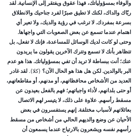
والوفاء بمسؤولياتك، فهذا عقوق ويفتقر إلى الإنسانية. لقد
ربّاك والداك، لكنك لا تطيق صبرًا لفرد جناحيك والانطلاق
بسرعة بمفردك. لا ترغب في رؤية والديك، ولا تعير أي
اهتمام عندما تسمع عن بعض الصعوبات التي واجهاها.
وحتى لو كانت لديك الوسائل للمساعدة، فإنك لا تفعل، بل
تتظاهر بأنك لا تسمع وتترك الآخرين يقولون ما يريدون
عنك؛ أنت ببساطة لا تريد أن تفي بمسؤولياتك. هذا هو عدم
البر بالوالدين. لكن هل هذا هو الحال الآن؟
(كلا).
لقد غادر
العديد من الأشخاص محافظاتهم، أو مدنهم، أو مقاطعاتهم،
أو حتى بلدانهم، لأداء واجباتهم؛ فهم بالفعل بعيدون عن
مسقط رأسهم. علاوة على ذلك، لا يتيسر لهم الاتصال
بعائلاتهم لأسباب مختلفة. إنهم يستفسرون في بعض
الأحيان عن وضع والديهم الحالي من أشخاص من مسقط
رأسهم نفسه ويشعرون بالارتياح عندما يسمعون أن