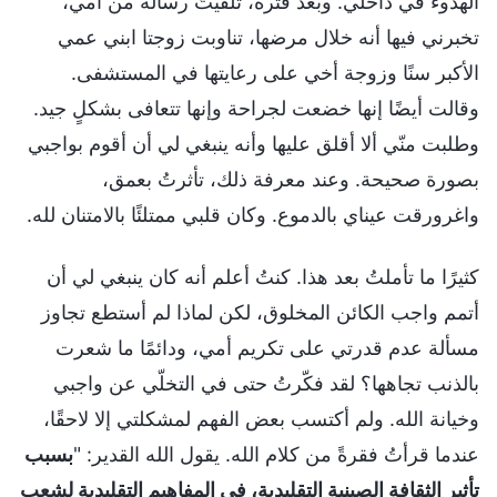
الهدوء في داخلي. وبعد فترة، تلقيتُ رسالةً من أمي،
تخبرني فيها أنه خلال مرضها، تناوبت زوجتا ابني عمي
الأكبر سنًا وزوجة أخي على رعايتها في المستشفى.
وقالت أيضًا إنها خضعت لجراحة وإنها تتعافى بشكلٍ جيد.
وطلبت منّي ألا أقلق عليها وأنه ينبغي لي أن أقوم بواجبي
بصورة صحيحة. وعند معرفة ذلك، تأثرتُ بعمق،
واغرورقت عيناي بالدموع. وكان قلبي ممتلئًا بالامتنان لله.
كثيرًا ما تأملتُ بعد هذا. كنتُ أعلم أنه كان ينبغي لي أن
أتمم واجب الكائن المخلوق، لكن لماذا لم أستطع تجاوز
مسألة عدم قدرتي على تكريم أمي، ودائمًا ما شعرت
بالذنب تجاهها؟ لقد فكّرتُ حتى في التخلّي عن واجبي
وخيانة الله. ولم أكتسب بعض الفهم لمشكلتي إلا لاحقًا،
عندما قرأتُ فقرةً من كلام الله. يقول الله القدير: "
بسبب
تأثير الثقافة الصينية التقليدية، في المفاهيم التقليدية لشعب