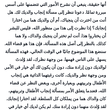
أنها حقيقة، ينبغي أن نشرح الأمور التي تتضمنها على أسس
مبررة تمامًا. دعونا ننظر إلى مسألة إنجاب والديك لك. هل
أنت من اخترت أن ينجباك، أم أن والديك هما من اختارا
إنجابك؟ إذا نظرت إلى هذا من منظور الله، فليس للبشر
أن يختاروا هذا. أنت لم تختر أن ينجبك والداك، ولا هما
كذلك. بالنظر إلى أصل هذه المسألة، فإن هذا هو قضاء الله.
سنضع هذا الموضوع جانبًا في الوقت الحالي، فهذه المسألة
يسهل على الناس فهمها. من وجهة نظرك، لقد وُلدتَ
لوالديك دون إرادة منك، دون أن يكون لك أي خيار في الأمر.
ومن وجهة نظر والديك، كانت رغبتهما الذاتية هي إنجاب
الأطفال وتربيتهم. وبعبارة أخرى، وبغض النظر عن قضاء
الله، فعندما يتعلق الأمر بمسألة إنجاب الأطفال وتربيتهم،
كان والداك هما من يملكان كل السلطة. لقد اختارا إنجابك.
لقد وُلدتَ منهما دون إرادة منك. لم يكن لديك أي خيار في