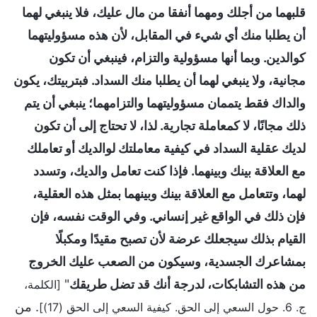
قلبهما من أجلك ومهما أنفقا من مال عليك، فلا ينبغي لهما
أن يطلبا منك أي شيء في المقابل، لأن هذه مسؤوليتهما
كوالدين. وبما أنها مسؤولية والتزام، فينبغي أن تكون
مجانية، ولا ينبغي لهما أن يطلبا منك السداد. فبتربيتك، يكون
والداك فقط يتممان مسؤوليتهما والتزامهما؛ ينبغي أن يتم
ذلك مجانًا، لا كمعاملة تجارية. لذا، لا تحتاج إلى أن تكون
لديك عقلية السداد في كيفية معاملتك لوالديك أو تعاملك
مع العلاقة بينك وبينهما. فإذا كنت تعامل والديك، وتسدد
لهما، وتتعامل مع العلاقة بينك وبينهما بمثل هذه العقلية،
فإن ذلك في الواقع غير إنساني. وفي الوقت نفسه، فإن
القيام بذلك سيجعلك عرضة لأن تصبح مقيدًا ومكبلًا
بمشاعرك الجسدية، وسيكون من الصعب عليك الخروج
من هذه التشابكات، لدرجة أنك قد تضل طريقك
"
[الكلمة،
. من
ج. 6. حول السعي إلى الحق. كيفية السعي إلى الحق (17)]