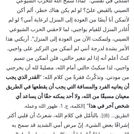
أشتكي في نفسي: "لماذا سمح الله للحزب الشيوعي
الصيني بالقبض عليّ؟ لو لم يكن هناك خطر، ألم أكن
لأتمكن أنا أيضًا من العودة إلى المنزل لرعاية أمي؟ لو لم
أُغادر المنزل للقيام بواجبي، لما لاحقني الحزب الشيوعي
الصيني، ولتمكنت الآن من العودة إلى المنزل". أربكني هذا
الأمر بشدة لدرجة أنني لم أتمكن من التركيز على واجبي.
كنتُ أعلم أنه إذا لم تتغير حالتي، فلن أتمكن من تتميم
واجبي، لذا سكبتُ حالتي أمام الله، مصليةً لله أن يخرجني
من مودتي. وتذكّرتُ فقرةً من كلام الله: "
القدر الذي يجب
أن يعانيه الفرد والمسافة التي يجب أن يقطعها في الطريق
معينان مسبقًا من الله، ولا أحد يمكنه حقًا أن يساعد أي
شخص آخر في هذا
"
[الكلمة، ج. 1. ظهور الله وعمله.
. بالتأمّل في كلام الله، شعرتُ أن قلبي أكثر
الطريق... (6)]
إشراقًا بعض الشيء. إنّ مرض أمي الشديد قد سمح به