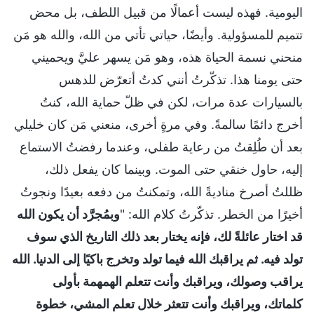
اليومية. فهذه ليست أعمالًا من قبيل اللطف، بل محض
تتميم للمسؤولية. وأيضًا، حياتي تأتي من الله، والله هو مَن
منحني نسمة الحياة هذه، وهو مَن يسهر عليَّ ويحميني
حتى يومنا هذا. تذكّرتُ أنني كدتُ أتعرّض للدهس
بالسيارات عدة مرات، لكن في ظلّ حماية الله، كنتُ
أخرج دائمًا سالمةً. وفي مرةٍ أخرى، منعني مَن كان خليلي
بعد أن طُلِقتُ من رعاية طفلي، وعندما رفضتُ الاستماع
إليه، حاول خنقي حتى الموت. وبينما كان يفعل ذلك،
ظللتُ أصرخ مناديةً الله، وتمكنتُ من دفعه بعيدًا ونجوتُ
أخيرًا من الخطر. تذكّرتُ كلام الله: "
وبمُجرَّد أن يكون الله
قد اختار عائلةً لك، فإنه يختار بعد ذلك التاريخ الذي سوف
تولد فيه. ثم يراقبك الله فيما تولد وتخرج باكيًا إلى الدنيا. الله
يراقب وصولك، ويراقبك وأنت تتعلم الهمهمة بأولى
كلماتك، ويراقبك وأنت تتعثر خلال تعلم المشي، خطوة