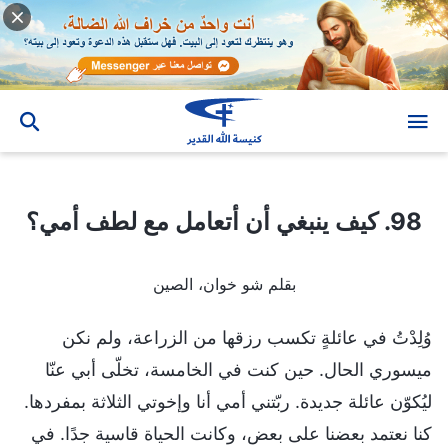
98. كيف ينبغي أن أتعامل مع لطف أمي؟
98. كيف ينبغي أن أتعامل مع لطف أمي؟
بقلم شو خوان، الصين
وُلِدْتُ في عائلةٍ تكسب رزقها من الزراعة، ولم نكن
ميسوري الحال. حين كنت في الخامسة، تخلّى أبي عنّا
ليُكوّن عائلة جديدة. ربّتني أمي أنا وإخوتي الثلاثة بمفردها.
كنا نعتمد بعضنا على بعض، وكانت الحياة قاسية جدًا. في