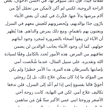
طعامًا جيدًا، فإن ذلك سيوفّر لها، في أحسن الأحوال، بعض
الراحة الروحية، لكنني لم أكن لأتمكن من تحمّل أيٍّ من
آلام مرضها بدلاً عنها. فكّرتُ في كيف أن بعض الأبناء
بارّون جدًا بوالديهم، ويُحضرونهم للعيش معهم في المنزل
ويعتنون بهم باهتمامٍ، ومع ذلك يمرض والداهم. هذا يُظهر
أن الآباء لن يبقوا أصحاء بالضرورة لمجرد وجود أبنائهم
حولهم، كما أن وجود الأبناء بجانب الوالدين لن يضمن
تعافيهم من المرض. هذه الأمور تُحدد بالكامل وفقًا لسيادة
الله وتقديره. على سبيل المثال، عندما شُخّصت أمي
بإصابتها بالسرطان هذه المرة، بدا الأمر خطيرًا ولم يكن
من المؤكد ما إذا كان يمكن علاج ذلك، بل إنَّ زوجتَي
أخوَيَّ قالتا بقسوةٍ إنني إذا لم أعُد إلى المنزل، فلن تدفعا
تكاليف علاج أمي. لكن في النهاية، كانت زوجة أخي
الأصغر وزوجتا ابني عمي الأكبر سنًا هُنّ مَن ساهمن