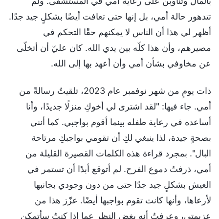
بالمال وتناوبن على رعاية أمي في المستشفى. ولم
تتدهور حالة أمي، بل إنها حتى تعافت أيضًا بشكلٍ جيد جدًا.
أظهر لي هذا أن الناس لا يمكنهم حقًا التحكم في
مصيرهم، وأن هذا كلّه بين يدي الله. كان عليّ أن أتخلّى
عن مخاوفي بشأن أمي وأن أعهد بها إلى الله.
ذات يومٍ من شهر نوفمبر عام 2023، تلقيتُ رسالةً من
أمي. جاء فيها: "لقد اشترى لي أخوكِ منزلًا جديدًا، وأنا
أساعده في رعاية طفله بينما أقوم بواجبي. كما أنني
بصحةٍ جيدة، لذا ينبغي لكِ أن تقومي بواجبكِ مرتاحة
البال". بمجرد قراءة هذه الكلمات القصيرة القليلة من
أمي، ذرفتُ دموع الفرح. لم أتوقع أبدًا أن تستمر في
العيش بشكلٍ جيد جدًا حتى من دون وجودي بجانبها
لأرعاها، وأنها كانت تقوم بواجبها أيضًا. عزّز هذا من
عزيمتي، وعرفتُ أنه بغض النظر عما إذا كنتُ سأتمكن