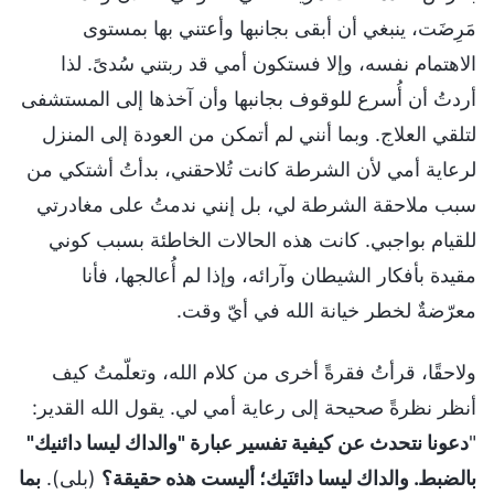
مَرِضَت، ينبغي أن أبقى بجانبها وأعتني بها بمستوى
الاهتمام نفسه، وإلا فستكون أمي قد ربتني سُدىً. لذا
أردتُ أن أُسرع للوقوف بجانبها وأن آخذها إلى المستشفى
لتلقي العلاج. وبما أنني لم أتمكن من العودة إلى المنزل
لرعاية أمي لأن الشرطة كانت تُلاحقني، بدأتُ أشتكي من
سبب ملاحقة الشرطة لي، بل إنني ندمتُ على مغادرتي
للقيام بواجبي. كانت هذه الحالات الخاطئة بسبب كوني
مقيدة بأفكار الشيطان وآرائه، وإذا لم أُعالجها، فأنا
معرّضةٌ لخطر خيانة الله في أيّ وقت.
ولاحقًا، قرأتُ فقرةً أخرى من كلام الله، وتعلّمتُ كيف
أنظر نظرةً صحيحة إلى رعاية أمي لي. يقول الله القدير:
"
دعونا نتحدث عن كيفية تفسير عبارة "والداك ليسا دائنيك"
بالضبط. والداك ليسا دائنَيك؛ أليست هذه حقيقة؟
(بلى).
بما