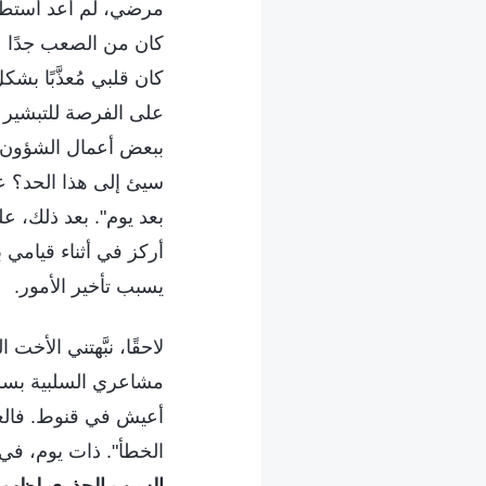
مرضي، لم أعد أستطيع
كان من الصعب جدًا ع
كان قلبي مُعذَّبًا ب
على الفرصة للتبشير ب
ببعض أعمال الشؤون ا
سيئ إلى هذا الحد؟ عل
بعد يوم". بعد ذلك، ع
أركز في أثناء قيامي ب
يسبب تأخير الأمور.
لاحقًا، نبَّهتني الأخ
مشاعري السلبية بسرعة
أعيش في قنوط. فالعيش
الخطأ". ذات يوم، في 