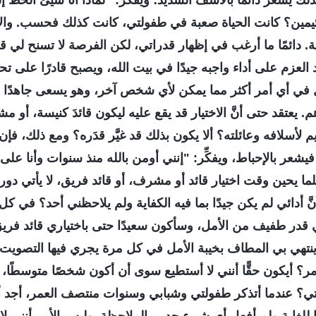
لك يَشعُر دائمًا بالأسف الشديد؛ ويفكِّر: "لماذا أنا سيئ الحظ إ
 لئيمين؟ كانت الحياة صعبة في طفولتي، كانت كذلك فحسب. والآ
ية. دائمًا ما أرغب في إظهار قدراتي، لكن الفرصة لا تسنح لي قط..
د العزم على أداء واجبه جيدًا في بيت الله، ويصبح قادرًا على ت
 في أي أمر أكثر مما يمكن لأي شخص آخر، وهو يسعى جاهدًا 
يعتقد حتى أنَّ الاختيار قد يقع عليه ليكون قائدَ كنيسة، أو مشر
 لأسلافه وعائلته؟ ألا يكون بذلك قد غيَّر قدَره؟ ومع ذلك، فإن 
فيشعر بالإحباط، ويفكِّر: "إنني أومن بالله منذ سنوات وأنا عل
ما يحين وقت اختيار قائد أو مشرف، أو قائد فريق، لا يأتي دوري
 لأنَّ أدائي لم يكن جيدًا بما فيه الكفاية ولم يلاحظني أحد؟ في 
قدر طفيف من الأمل، وسأكون سعيدًا حتى باختياري قائد فريق. 
 ينتهي بي المطاف بخيبة الأمل في كل مرة يجري فيها التصويت
؟ أيكون حقًّا أنني لا أستطيع سوى أن أكون شخصًا متوسطًا، ش
ي؟ عندما أتذكر طفولتي وشبابي وسنوات منتصف العمر، أجد أ