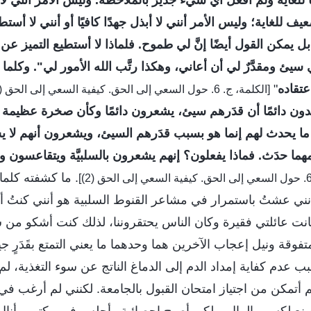
ًا للغاية ولم أفعل أي شيء جدير بالملاحظة. وليس الأمر أنني ل
للغاية؛ وليس الأمر أنني لا أبذل جهدًا كافيًا أو أنني لا أستط
 يمكن القول أيضًا إنَّ لي طموح. فلماذا لا أستطيع التميز عن ا
 سيئ ومقدَّرٌ لي أن أعاني، وهكذا رتَّب الله الأمور لي". وكلما ف
عتقاده
"
[الكلمة، ج. 6. حول السعي إلى الحق. كيفية السعي إلى الحق (2)]
دون دائمًا أن قدَرهم سيئ، يشعرون دائمًا وكأن صخرة عظيمة ت
 ما يحدث لهم إنما هو بسبب قدَرهم السيئ، ويشعرون أنهم لا ي
هما حدَث. فماذا يفعلون؟ إنهم يشعرون بالسلبيَّة ويتقاعسون
. ما كشفته كلما
ي عشتُ باستمرار في مشاعر القنوط السلبية هو أنني كنتُ أعتقد 
ت عائلتي فقيرة وكان الناس يحتقروننا، لذلك كنت أشكو من س
وقة ونيل إعجاب الآخرين هما وحدهما ما يعني التمتع بقَدَرٍ جيدٍ.
بب عدم كفاية إمداد الدم إلى الدماغ الناتج عن سوء التغذية، ل
لم أتمكن من اجتياز امتحان القبول بالجامعة. لكنني لم أرغب في 