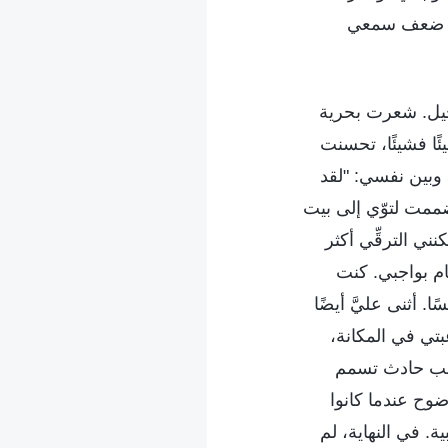
قم ضعف سمعي
لإنجيل. شعرت بحرية
ًا فشيئًا، تحسنت
ي وبين نفسي: "لقد
ضممت لتوّي إلى بيت
نني الترقِّي أكثر
م بواجبي. كنت
. أثنى عليَّ أيضًا
بتي في المكانة،
سبب حادث تسمم
وح عندما كانوا
. في النهاية، لم