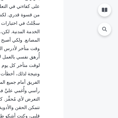
على كفاءتي في التعلم
من قسوة قدري. لكنني
سجَّلتُ في اختبارات 
الخدمة المدنية. لكن،
المصانع. ولكي أصبح 
وقت متأخر لأدرس المع
أُرهق نفسي بالعمل ل
لوقت متأخر كل يوم أي
ونتيجة لذلك، أخطأت ف
الفريق أمام جميع ال
رأسي وأُغمي عليَّ ف
التعرض لأي مُحفِّز. 
تتمكن الحقن والأدوي
قلبي، وكنت أشكو طوا