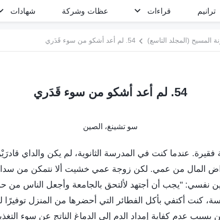
ترانيم
قراءات
عظات وشركة
شهادات
 المسيح (المجلد التاسع)
54. لم أعد أشكو من سوء قَدَري
54. لم أعد أشكو من سوء قَدَري
سو تشينغ، الصين
فقيرة. عندما كنت في المدرسة الثانوية، لم يكن والداي قادرَيْ
تراض المال من عمي. لكن زوجة عمي خشيت ألا نتمكن من سدا
ن نفسي: "يجب أن أجتهد لألتحق بالجامعة وأجعل الناس من حول
ة، كنت أكتفي بأكل الفطائر التي أحضرها من المنزل توفيرًا 
ن بسبب عدم كفاية إمداد الدم إلى الدماغ الناتج عن سوء التغذية