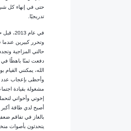
حتى في إنهاء كل شي
تدريجيًا.
في عام 3
وتحرر كبيرين عندما 
حالتي المزاجية وتجدد 
دفعت ثمنًا باهظًا في
الله، يمكنني القيام بو
وأحظى بإعجاب عدد أك
مشغولة بقيادة اجتماعا
إخوتي وأخواتي لتحملي
أصبح لدي طاقة أكبر 
بالغاز في تفاقم ضعف
يتحدثون بأصوات منخفض