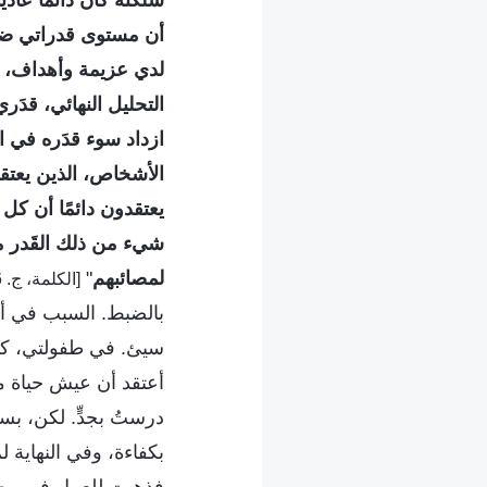
سلكته كان دائمًا عادي
أن مستوى قدراتي ضعيف 
لدي عزيمة وأهداف، بل
التحليل النهائي، قدَري
ازداد سوء قدَره في ا
الأشخاص، الذين يعتق
يعتقدون دائمًا أن كل
شيء من ذلك القَدر م
لمصائبهم
"
[الكلمة، ج. 6. حول السعي إلى الحق. كيفية السعي إلى الحق (2)]
بالضبط. السبب في أنن
سيئ. في طفولتي، كان
أعتقد أن عيش حياة متف
درستُ بجدٍّ. لكن، بس
بكفاءة، وفي النهاية 