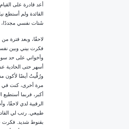
أعد قادرة على القيام
القائدة ولم أستطع ني
شَتات نفسي مجددًا، و
لاحقًا، وبعد فترة من
فكرت بيني وبين نفسي
وأخواتي على حد سواء"
أسهر حتى الحادية عشرة
ورُقِّيتُ أيضًا لأك
مرة أخرى، كنت في غاي
أكبر، فربما أستطيع الت
الرقبية لدي لاحقًا،
طبيعي. رتب لي القادة
بقنوط شديد. فكرت في