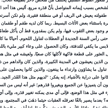
شعور القنوط السلبي يختلف من شخص لآخر بطبيعة الحال. قد 
شخص بسبب إيمانه المتواصل بأنَّ قدَره مريع. أليس هذا أحد ا
ولته يعيش في الريف أو في منطقة فقيرة، ولم تكن أسرته ثر
 باستثناء بعض الأثاث البسيط. ربما كان لديه طقم أو طقمان 
م وجود بعض الثقوب فيها، ولم يكن بمقدوره قط أن يأكل طعامًا ج
حتى رأس السنة الجديدة أو العطلات لتناول اللحوم. أحيانًا ما ك
ابس ما يكفي للتدفئة، وكان الحصول على وعاء كبير مليء باللحو
ى العثور على قطعة فاكهة لأكلها كان صعبًا. ولعيشه في مثل هذه
 الذين يعيشون في المدينة الكبيرة، والذين كان والداهم من ذ
 تناول ما يشاؤون وارتداء ما يبتغون، والذين كانوا يحصلون على
كانوا على دراية بالأشياء. إنه يفكر: "لديهم مثل هذا القَدَر الجيد
يدون أن يتميزوا عن الجميع ويغيروا قدَرهم؛ غير أنه ليس من الس
لمرء في مثل هذا الوضع، فإلى أي مدى يمكنه تغيير قدَره، وإلى أ
 بعدما يصير بالغًا تعرقله العقبات حيثما ذهَبَ في المجتمع، و