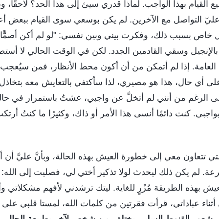
 القيام بهذا الواجب. لماذا قدري سيئ إلى هذا الحد؟ لاحقً
ليّ التواصل مع الآخرين. لم يكن بوسعي سوى القيام ببعض أع
شكل خاص بسبب ذلك، وفكرت بيني وبين نفسي: "لو لم أكن أصمًّ
الإنجيل وسقي القادمين الجدد. لكن في الوقت الحالي لا أستط
لعامة. إذا لم أتمكن من أن أكون محط الأنظار، فمن سيُعجب 
ى أي حال، هذا هو مصيري، لذا سأكتفي بالتعايش معه بتخاذل وأ
لى الرغم من أنني لم أتخلَّ عن واجبي، عشتُ باستمرار في حا
واجبي. كنت دائمًا أنسى هذا الأمر أو ذاك، وكثيرًا ما كنتُ أرتك
ت التي تتعاون معي إلى خطورة العيش بهذه الحالة، وبأنَّ عليَّ أن
. لم يكن ذلك ليحدث لولا تذكير أختي لي، فصليت إلى الله: "يا 
 بهذه الطريقة مُزْرٍ للغاية. ليتك ترشدني لأفهم مشكلاتي و
أثناء عباداتي، قرأت فقرتين من كلمات الله، لمستا قلبي على ال