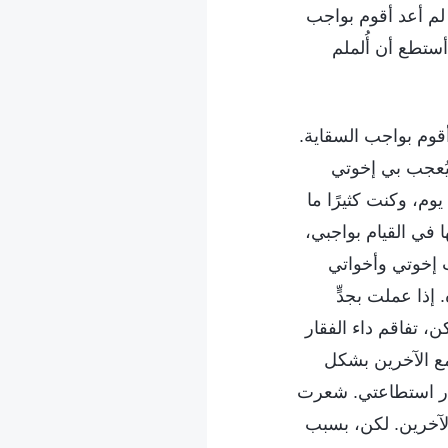
 لم أعد أقوم بواجب
ستطع أن أُلملم
أقوم بواجب السقاية.
يُعجب بي إخوتي
وم، وكنت كثيرًا ما
ا في القيام بواجبي،
 إخوتي وأخواتي
إذا عملت بجدٍّ
كن، تفاقم داء الفقار
مع الآخرين بشكل
 قدر استطاعتي. شعرت
لآخرين. لكن، بسبب