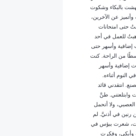
أجهشت بالبكاء وشكوت
وأتميز عن الآخرين،
ضتُ حتى امتحانات
هبتُ للعمل في أحد
ت إضافية وأسهر حتى
سطًا من الراحة. كنت
ت إضافية وأسهر
 النوم أثناءه.
ع. انتقدني قائد
وابتلعتني. طنَّ
العصبي، ولا أتحمل
رنين في أذنيَّ. لم
وقت، شعرت ببؤس في
ة وأبكي، وفكرت