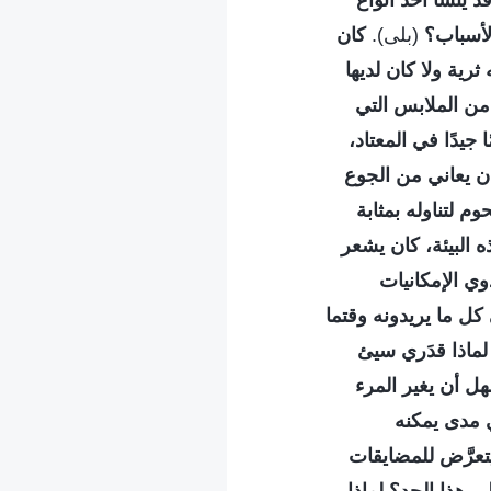
ينشأ أحد أنواع
لأسباب؟
(بلى).
كان
ية ولا كان لديها
من الملابس التي
يدًا في المعتاد،
ان يعاني من الجوع
م لتناوله بمثابة
 البيئة، كان يشعر
وي الإمكانيات
 كل ما يريدونه وقتما
. لماذا قدَري سيئ
هل أن يغير المرء
ي مدى يمكنه
يتعرَّض للمضايقات