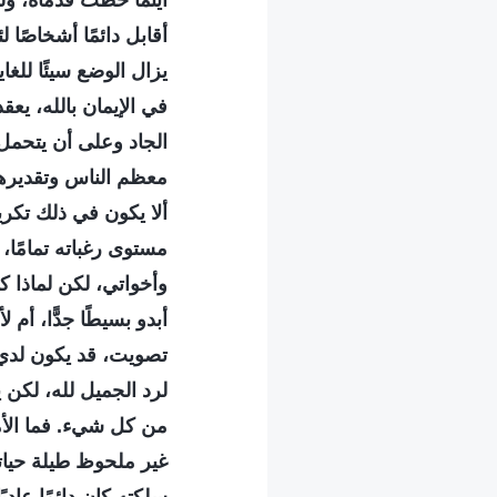
أينما خَطَت قدماه، ولذ
أقابل دائمًا أشخاصًا
يزال الوضع سيئًا للغا
في الإيمان بالله، يعق
الجاد وعلى أن يتحمل
معظم الناس وتقديرهم. 
ألا يكون في ذلك تكريم
مستوى رغباته تمامًا، 
وأخواتي، لكن لماذا كل
أبدو بسيطًا جدًّا، أم
تصويت، قد يكون لدي 
لرد الجميل لله، لكن
من كل شيء. فما الأمر
غير ملحوظ طيلة حيات