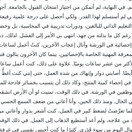
. في النهاية، لم أتمكن من اجتياز امتحان القبول بالجامعة. 
 لم أستسلم لهذا القدر. ولكي أحصل على درجة علمية رفيعة 
التعليم الذاتي للبالغين، ودورات تدريبية في المحاسبة، بل وخ
 رغم كل ما بذلته من جهد، انتهى بي الأمر إلى الفشل. لذلك، ذ
إحصائية في الورشة وأنال إعجاب الآخرين، كنتُ أعمل لساعا
رفة المهنية الخاصة بالإحصائيين، بينما كان الآخرون ينالون ق
أكثر من عشر ساعات يوميًا. علاوة على ذلك، كنت أعمل ساعا
ضًا. أصابني دوار وإنهاك من شدة العمل، حتى إنني كنت أغطُّ في
ي إحصاء كمية المنتج، وكاد ذلك أن يتسبب بخسائر فادحة للمصن
موظفين في الورشة. في ذلك الوقت، تمنيت لو أن الأرض انشقت 
ي الحال. ومنذ ذلك الحين، وأنا أعاني من ضعف السمع الحسي 
كلما تعرَّضتُ لضغط كبير في العمل، كنت أشعر بدوار وأعاني من 
ة من علاجه، ولم أعد أستطيع الذهاب إلى العمل. في ذلك ال
ل اليوم من سوء قَدَري. كثيرًا ما كنت أحبس نفسي في غرف