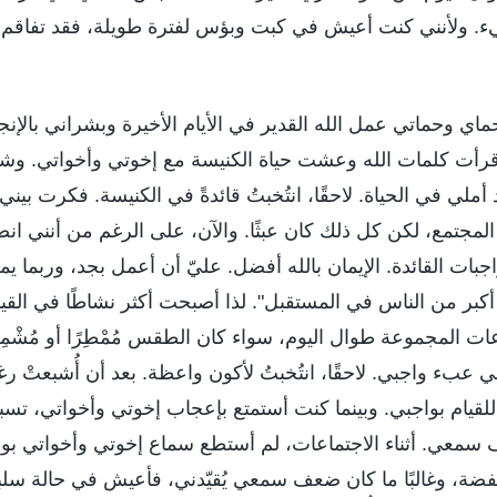
ء. ولأنني كنت أعيش في كبت وبؤس لفترة طويلة، فقد تفا
201، قبل حماي وحماتي عمل الله القدير في الأيام الأخيرة وبشراني با
قرأت كلمات الله وعشت حياة الكنيسة مع إخوتي وأخواتي. وشيئ
أملي في الحياة. لاحقًا، انتُخبتُ قائدةً في الكنيسة. فكرت بين
 المجتمع، لكن كل ذلك كان عبثًا. والآن، على الرغم من أنني ان
اجبات القائدة. الإيمان بالله أفضل. عليّ أن أعمل بجد، وربما يمك
بر من الناس في المستقبل". لذا أصبحت أكثر نشاطًا في القيا
ت المجموعة طوال اليوم، سواء كان الطقس مُمْطِرًا أو مُشْمِسًا
 عبء واجبي. لاحقًا، انتُخبتُ لأكون واعظة. بعد أن أُشبعتْ رغ
للقيام بواجبي. وبينما كنت أستمتع بإعجاب إخوتي وأخواتي، ت
 سمعي. أثناء الاجتماعات، لم أستطع سماع إخوتي وأخواتي بوض
ة، وغالبًا ما كان ضعف سمعي يُقيّدني، فأعيش في حالة سلبية