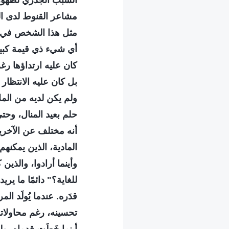
السبب الجذري لظهور 
مشاعر القنوط لدى ال
مثل هذا الشخص في طف
أي شيء ذي قيمة كبيرة
كان عليه ارتداؤها رغ
بل كان عليه الانتظار 
ولم يكن لديه من المل
حلم بعيد المنال، وحت
أنه مختلف عن الآخرين
المادية، الذين يمكنهم
وأينما أرادوا، والذين 
للغاية؟" دائمًا ما ير
قدَره. عندما يُولَد ا
تحسينه، رغم محاولاته؟