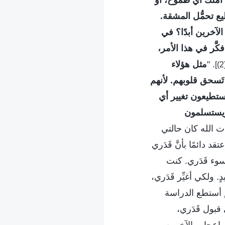
ا أملك أي طموح، أو
يع تحمُّل المشقة.
لآخرين أبدًا؟ في
كَّر في هذا الأمر،
. "
مثل هؤلاء
َسحق قلوبهم. لأنهم
ستطيعون تغيير أي
 ويستسلمون
ت الله كان حالتي
دائمًا بأنَّ قَدَري
وء قَدَري. كنت
 ولكي أغيِّر قَدَري،
م أستطع الدراسة
قبول قَدَري،