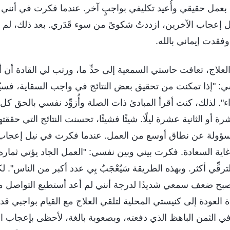
 بعمل حقيقي وأُعيد تكليفي بواجبٍ آخر. عندما فكرت في أنني
ل إعجاب الآخرين، ازددتُ شكوىً من سوء قَدَري. بعد ذلك، لم أ
فقدت إيماني بالله.
 العلاج، تعافت حاستي السمعية إلى حدٍّ ما، ورتب لي القادة أن 
: "إذا تمكنت من تحقيق بعض النتائج في واجب السقاية، فس
. لذلك، كنت أقرأ المبادئ ذات الصلة وأُزوِّد نفسي بالحق كل ي
 أو الثانية عشرة ليلًا. شيئًا فشيئًا، تحسنت النتائج التي حققته
ون مسؤولة عن نطاق أوسع من العمل. عندما فكرت في نيل إعجاب
ة السعادة. فكرت بيني وبين نفسي: "العمل الجاد يؤتي ثماره. 
رقِّي أكثر. وبهذه الطريقة سَيُعْجَبُ بِي عدد أكبر من الناس". ل
 وأصبح ضعف سمعي شديدًا لدرجة أنني لم أعد أستطيع التواصل 
 العودة إلى كنيستي المحلية لتلقي العلاج مع القيام بواجبي
 الثمن الباهظ الذي دفعته، وبصعوبة بالغة، لأحظى بإعجاب ا