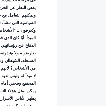
في الراحة الجسدية. إ
بغض النظر عن الحزب
ويمكنهم التعامل مع 
السياسية التي تنشأ، ف
ويُعرفون بـ "الأشخا
المبدأ. أيًا كان الذي
الدفاع عن رؤسائهم، و
يعارضونه ولا يؤيدون
السلطة. الشيطان وملو
من الأشخاص؟ لأنهم ل
لا مبدأ له وليس لديه 
المجتمع وينحني أمام م
يمكن لمثل هؤلاء الن
يظهر الأناس الأشرار