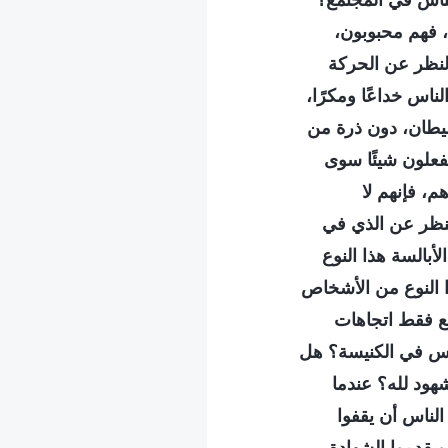
الناس في المجتمع؟
فهم محبوبون،
النظر عن الحركة
لناس خداعًا ومكرًا،
شيطان، دون ذرة من
يفعلون شيئًا سوى
م، فإنهم لا
لنظر عن الذي في
بالسة هذا النوع
ا النوع من الأشخاص
تبع فقط اتجاهات
لناس في الكنيسة؟ هل
هود لله؟ عندما
لناس أن يقفوا