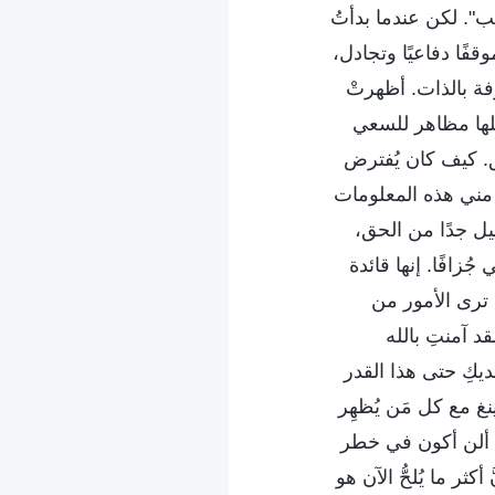
". لكن عندما بدأتُ
قفًا دفاعيًا وتجادل،
ة بالذات. أظهرتْ
لها مظاهر للسعي
. كيف كان يُفترض
 مني هذه المعلومات
ليل جدًا من الحق،
زافًا. إنها قائدة
 ترى الأمور من
د آمنتِ بالله
ديكِ حتى هذا القدر
نغ مع كل مَن يُظهِر
ا؟ ألن أكون في خطر
ر ما يُلحُّ الآن هو