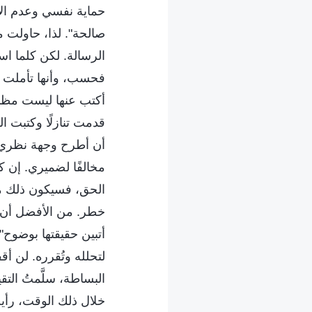
حماية نفسي وعدم الإ
صالحة". لذا، حاولت 
الرسالة. لكن كلما ا
فحسب، وأنها تأملت و
أكتب عنها ليست مظاه
قدمت تنازلًا وكتبت ا
أن أطرح وجهة نظري ا
مخالفًا لضميري. إن ك
الحق، فسيكون ذلك مخ
خطر. من الأفضل أن أن
أتبين حقيقتها بوضوح"
لتحلله وتُقرره. لن أق
البساطة، سلَّمتُ التق
خلال ذلك الوقت، رأيت