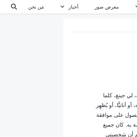
معرض صور
أخبار
مَن نحن
ة، لي جينغ، كلما
نانيًّا، أو يُظهِر
لحصول على موافقة
لخاصة به. كان جميع
لم أن شخصيتي