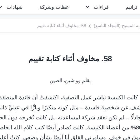
ترانيم
قراءات
عظات وشركة
شهادات
 المسيح (المجلد التاسع)
58. مخاوف أثناء كتابة تقييم
58. مخاوف أثناء كتابة تقييم
بقلم وو شين، الصين
202، عندما كانت الكنيسة تباشر عمل التصفية، اكتشفتُ أن قائدة المنطق
عن شخصية فاسدة – مثل كونه متكبرًا وبارًّا في عينيِّ ذاته، أو أ
ادلًا – لم تكن تعقد شركة لمساعدته. بل كانت تُخرجه دون ا
مُوقَّعة من أكثر من 80% من أعضاء الكنيسة. كانت تُصادر أيضًا كتب كلام الله ا
شون في خوف. وساورني القلق أنا أيضًا بشأن وضعي. كنتُ أع