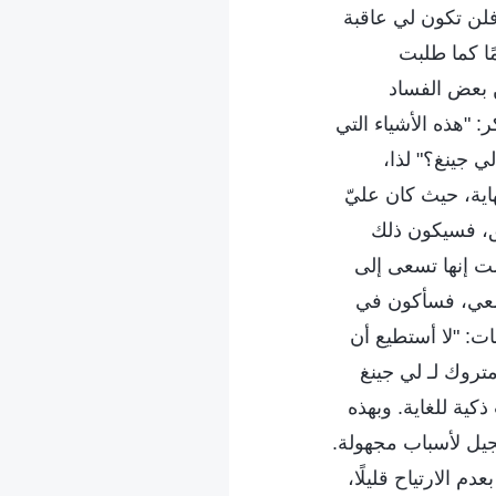
لن تكون لي عاقبة
ا كما طلبت
 بعض الفساد
"هذه الأشياء التي
 جينغ؟" لذا،
اية، حيث كان عليّ
ق، فسيكون ذلك
لت إنها تسعى إلى
 معي، فسأكون في
ت: "لا أستطيع أن
متروك لـ لي جينغ
كية للغاية. وبهذه
إنجيل لأسباب مجهولة.
 الارتياح قليلًا،