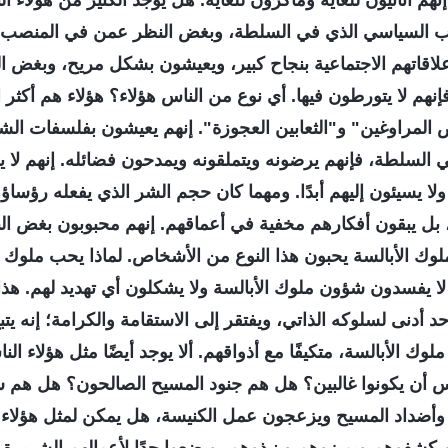
نهم أنانيون للغاية وماكرون للغاية. هل يوجد الكثير من هؤلاء 
 السياسي الذي في السلطة، وبغض النظر عمن في المنصب، 
علاقاتهم الاجتماعية بنجاح كبير، ويعيشون بشكل مريح، وبغض 
إنهم لا يتورطون فيها. أي نوع من الناس هؤلاء؟ هؤلاء هم أكثر ا
ص المراوغين" و"الثعابين العجوزة". إنهم يعيشون بفلسفات ال
 في السلطة، فإنهم يرضونه ويتملقونه ويمدحون فضائله. إنهم لا 
لا يسيئون إليهم أبدًا. ومهما كان حجم الشر الذي يفعله رؤساؤه
ه، بل يبقون أفكارهم مخفية في أعماقهم. إنهم محبوبون بغض ا
ك الأبالسة يحبون هذا النوع من الأشخاص. لماذا يحب ملوك الأ
ا يفسدون شؤون ملوك الأبالسة ولا يشكلون أي تهديد لهم. هذ
حد أدنى لسلوكه الذاتي، ويفتقر إلى الاستقامة والكرامة؛ إنه ي
لوك الأبالسة، متكيفًا مع أذواقهم. ألا يوجد أيضًا مثل هؤلاء ا
اس أن يكونوا غالبين؟ هل هم جنود المسيح الصالحون؟ هل هم ش
 وأضداد المسيح ويزعجون عمل الكنيسة، هل يمكن لمثل هؤلاء ا