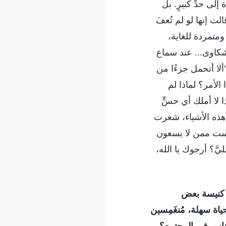
لى حدٍّ كبيرٍ. بل
ت إنها لو لم تُعفَ
ومتمردة للغاية،
 شكاوى... عند سماع
ا أتحمل جزءًا من
لأمر؟ لماذا لم
ا لا أملك أي حسٍّ
 هذه الأشياء، شعرت
ليست ممن لا يسعون
َ؟ أرجوك يا الله،
كنيسة بعض
ة سهلة، مُنغَمِسين