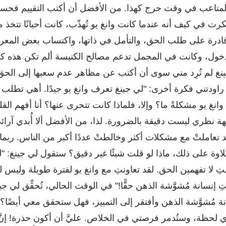
ة المتاعب في وقت حرج كهذا. من الأفضل أن أكتب التقييم فحسب
كرت في كيف أنه عندما كانت وانغ يو تُهذّب، كانت أحيانًا تتخذ مو
 قادرة على طلب الحق، والتأمل في ذاتها، واكتساب بعض المعرف
الدخول، وكانت في المجمل تدعم مصالح الكنيسة ألم تكن هذه ك
نغ لم تُرِد مني سوى أن أكتب عن مظاهر عدم سعيها إلى الحق
راودتني فكرة أخرى: "لي جينغ تعرف وانغ يو جيدًا. أهي تطلب
انغ يو مشكلةً ما؟ وإلا، فلماذا كانت تتحرى عنها؟ أنا أفهم الق
نظري ليست دقيقة بالضرورة. لذا، من الأفضل ألا أُبدي آرائي جُ
تعاملتْ مع مشكلات أكثر وخالطتْ عددًا أكبر من الناس. ربما
اوة على ذلك، ماذا لو قلت شيئًا غير دقيق؟ ستقول لي جينغ: "لق
ِ لا تفهمين الحق. لقد تعاونتِ مع وانغ يو لفترة طويلة وليس ل
تِ إنسانة مُشوَّشة الذهن حقًّا!" في الوقت الحالي، تُحقِّق لي جي
سانة مُشوَّشة الذهن وأفتقر إلى التمييز، فهل ستحقق معي أيضً
 لحظة، وستُدمر فرصتي في الخلاص. عليَّ أن أكون حذرة! إنَّ أكث