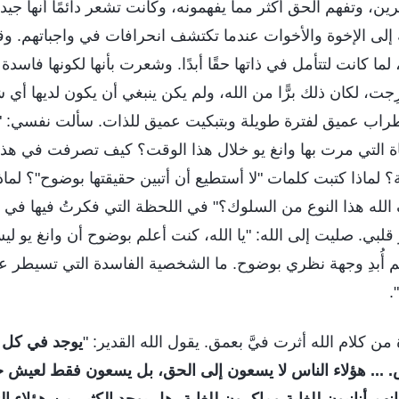
ين، وتفهم الحق أكثر مما يفهمونه، وكانت تشعر دائمًا أنها جيدة إ
َة إلى الإخوة والأخوات عندما تكتشف انحرافات في واجباتهم. وقال
لما كانت لتتأمل في ذاتها حقًا أبدًا. وشعرت بأنها لكونها فاسدة 
ِجت، لكان ذلك برًّا من الله، ولم يكن ينبغي أن يكون لديها أي
ب عميق لفترة طويلة وبتبكيت عميق للذات. سألت نفسي: "أل
ة التي مرت بها وانغ يو خلال هذا الوقت؟ كيف تصرفت في هذا ا
ة؟ لماذا كتبت كلمات "لا أستطيع أن أتبين حقيقتها بوضوح"؟ لماذ
 الله هذا النوع من السلوك؟" في اللحظة التي فكرتُ فيها في
قلبي. صليت إلى الله: "يا الله، كنت أعلم بوضوح أن وانغ يو 
 أُبدِ وجهة نظري بوضوح. ما الشخصية الفاسدة التي تسيطر عليّ
.
ن كلام الله أثرت فيَّ بعمق. يقول الله القدير: "
يوجد في كل 
 ... هؤلاء الناس لا يسعون إلى الحق، بل يسعون فقط لعيش حيا