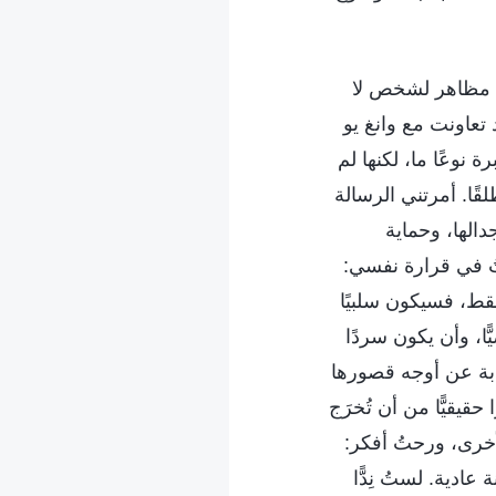
دة مظاهر لشخص لا
 تعاونت مع وانغ يو
 نوعًا ما، لكنها لم
قًا. أمرتني الرسالة
الها، وحماية
تُ في قرارة نفسي:
فقط، فسيكون سلبيًا
ًا، وأن يكون سردًا
ابة عن أوجه قصورها
حقيقيًّا من أن تُخرَج
لأخرى، ورحتُ أفكر:
ادية. لستُ نِدًّا