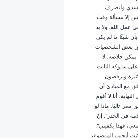
ي جسدي وأتصرف
ليس إلا مسألة وقت
 عمل الله. ولا بد
ن شيئًا ما لم يكن
ع عن بعض الشخصيات
يمكن خلاصه. لا
 على سلوكه الثابت
كثيرة ويرفضون
فق مع المبادئ أن
هاية، أنا لا أقوم
 معي تاليًا. ماذا لو
ة في الحذر". إنَّ
معي، فهذا يكفيني".
كنت أتجنب الموضوع،