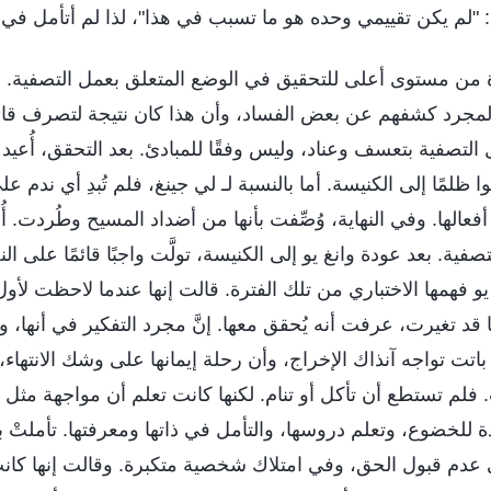
 "لم يكن تقييمي وحده هو ما تسبب في هذا"، لذا لم أتأمل في
 من مستوى أعلى للتحقيق في الوضع المتعلق بعمل التصفية. وت
ا لمجرد كشفهم عن بعض الفساد، وأن هذا كان نتيجة لتصرف قائ
تصفية بتعسف وعناد، وليس وفقًا للمبادئ. بعد التحقق، أُعيد ق
ا ظلمًا إلى الكنيسة. أما بالنسبة لـ لي جينغ، فلم تُبدِ أي ندم ع
فعالها. وفي النهاية، وُصِّفت بأنها من أضداد المسيح وطُردت. أ
فية. بعد عودة وانغ يو إلى الكنيسة، تولَّت واجبًا قائمًا على ا
يو فهمها الاختباري من تلك الفترة. قالت إنها عندما لاحظت لأ
ا قد تغيرت، عرفت أنه يُحقق معها. إنَّ مجرد التفكير في أنها، 
باتت تواجه آنذاك الإخراج، وأن رحلة إيمانها على وشك الانتهاء،
اب. فلم تستطع أن تأكل أو تنام. لكنها كانت تعلم أن مواجهة مثل
للخضوع، وتعلم دروسها، والتأمل في ذاتها ومعرفتها. تأملتْ
عدم قبول الحق، وفي امتلاك شخصية متكبرة. وقالت إنها كانت 