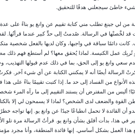
شيء خاطئ سيجعلني هدفًا للتحقيق.
ة من لي جينغ تطلب مني كتابة تقييم عن وانغ يو بناءً على ع
 لخَّصتْها في الرسالة. صُدمتُ إلى حدٍّ كبير عندما قرأتُها. لقد
كانت دائمًا سباقة في واجبها، وكان لديها بالفعل شخصية متكبرة
 تُربِك عمل الكنيسة. لماذا يُحقق معها؟ لم أستطع فهم ذلك مطل
م سعي وانغ يو إلى الحق، بما في ذلك عدم قبولها التهذيب، وجد
تْ الرسالة أيضًا أنه لا يمكنني الكتابة عن أي شيء آخر. فكر
الأنواع من الفساد إلى حد ما. إذا كتبت تقييمًا بناءً على هذا 
ًا! أليس من المفترض أن يستند التقييم إلى ما رآه المرء شخصيّ
واطن القوة والضعف لدى الشخص؟ لماذا لا يسمحون لي إلا بالكت
أن القائدة لا تحمل انطباعًا جيدًا عن وانغ يو. إنها تواجه خطرًا 
كير في هذا، بدأت أقلق بشأن وانغ يو. قرأتُ الرسالة مرة تلو ا
هذا العمل بشكل أساسي. إنها قائدة المنطقة، وأنا مجرد مؤمنة ع