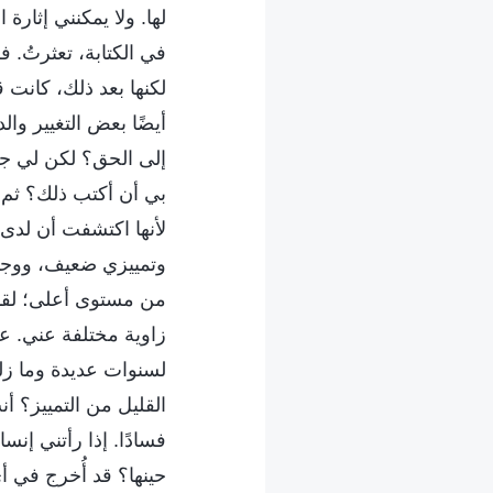
لها. ولا يمكنني إثار
في الكتابة، تعثرتُ. ف
لكنها بعد ذلك، كانت
أيضًا بعض التغيير و
إلى الحق؟ لكن لي جي
بي أن أكتب ذلك؟ ثم 
لأنها اكتشفت أن لدى و
وتمييزي ضعيف، ووجهة 
من مستوى أعلى؛ لقد 
زاوية مختلفة عني. عل
لسنوات عديدة وما زلت
القليل من التمييز؟ أن
فسادًا. إذا رأتني إن
حينها؟ قد أُخرج في أي