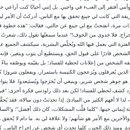
ٍ، وأنني أفتقر إلى العبء في واجبي. بل إنني أحيانًا كنت أراع
ريقة التي كانت لي جينغ تحقق بها مع الناس، أدركتُ أن الأمر 
ات مرة، انفتحتُ مع لي جينغ عن حالتي، فقالت: "هذه خطوة في
إخراج. فلا جدوى من الخوف!" عندما سمعتُها تقول ذلك، شعرتُ بأ
 الفترة التي يعمل فيها الله ويُخلّص البشرية، سيكشف الجمي
الشخص قادرًا على قبول الحق، ويستطيع أن يتوب ويتغير، فإنه 
فه الشخص من إعلانات لحظية للفساد؛ بل يقيّمه ويوصّفه بناءً
الذين يُعرقلون ويُزعجون الكنيسة باستمرار، ويفعلون شرورًا 
هو جوهر شخص شرير، وينبغي أن يُخرَجوا ويُستَبعدوا. فلا يتوا
 كشف لحظي للفساد! لكن بعد ذلك راودتني فكرة أخرى: "في الن
لذا لا أفهم الكثير من المبادئ. إذا تحدثتُ دون مبالاة، فقد يُحقَّق
 إيماني حينها. "كلما قلَّت المشكلات، كان ذلك أفضل"؛ و"السلام
الآخرين مع الأمر هو شأنهم؛ ولا علاقة لي به. ما دام لا يُحقق 
حدة. ومنذ ذلك الحين، كلما تحدث أي شخص عن إخراج الناس، 