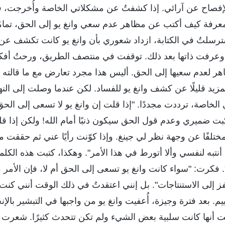
فصاح عن آرائي. إذا كشفتُ عن مشكلاتي الخاصة وأُخرجت، ف
معرفة كيف أكتب عن مظاهر عدم سعي وانغ يو إلى الحق، تمامً
سترسلتُ في الكتابة، ازداد شعوري بأن وانغ يو كانت تكشف عن
عرفت ذاتها بعد ذلك. توقفت في منتصف الطريق، ورحتُ أفكر: 
ر لعدم سعيها إلى الحق. أليس هذا مجرد تعارض مع ما قالته لي
لمزيد قليلًا عن كشف وانغ يو للفساد. لكن عندما وصلت إلى النه
لخاصة، ترددت مجددًا. "إذا قلت إن وانغ يو لا تسعى إلى الح
بت ضميري وعدم قول الحق سيكون ذنبًا أمام الله! ولكن إذا ق
تلفًا عن وجهة نظر لي جينغ. وإذا كوّنت رأيًا عني ثم حققت
تبه لنفسي وألا أتورط في هذا الأمر". وهكذا، كتبت هذه الكلما
. فكرت: "سواء كانت وانغ يو تسعى إلى الحق أم لا، فإن الأمر 
فز إلى الاستنتاجات". بل إنني اعتقدتُ في ذلك الوقت أنني كنت ذ
ييم. بعد فترة وجيزة، أُعفيت وانغ يو من واجبها في التبشير بال
 أنها كانت سلبية بعض الشيء ولم تكن تتحدث كثيرًا. شعرت بعدم