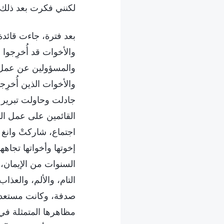
لكنني فكرت بعد ذلك:
بعد فترة، جاءت قائدة
والأخوات قد أُخرِجو
والمسؤولين عن عمل ال
والأخوات الذين أُخرِجو
جادلت وحاولت تبرير أ
القائمين على عمل التص
اجتماع، شاركتْ وانغ 
إخوتها وأخواتها تجاهه
السنوات من الإيمان، 
التام، والألم، والعذ
صدفة، وكانت مستعدة 
مظاهرها المتمثلة في 