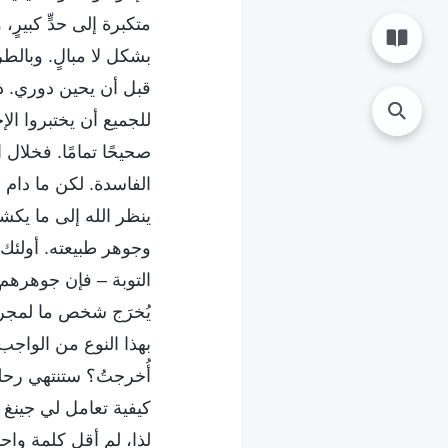
متكبرة إلى حدٍّ كبير
بشكل لا مبالٍ. وبالط
قبل أن يحين دوري. ذ
للجميع أن يختبروا ال
صحيحًا تمامًا. فخلال
الفاسدة. لكن ما دام 
ينظر الله إلى ما يكش
وجوهر طبيعته. أولئك 
التوبة – فإن جوهرهم 
يُخرَج شخص ما لمجرد
بهذا النوع من الواجب، 
أُخرجتُ؟ ستنتهي رحلة
كيفية تعامل لي جينغ و
لذا، لم أقل كلمة وا