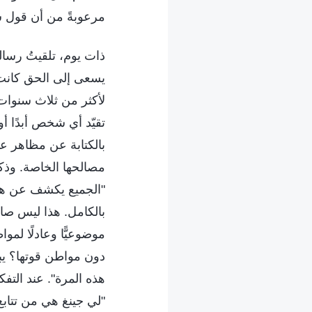
مرعوبةً من أن قول 
ذات يوم، تلقيتُ رسال
يسعى إلى الحق كانت قد
لأكثر من ثلاث سنوات. 
تقيّد أي شخص أبدًا أو
بالكتابة عن مظاهر عد
مصالحها الخاصة. وذكر
"الجميع يكشف عن هذه 
بالكامل. هذا ليس صائب
موضوعيًّا وعادلًا لم
دون مواطن قوتها؟ يبدو 
هذه المرة". عند التف
"لي جينغ هي من تتابع 