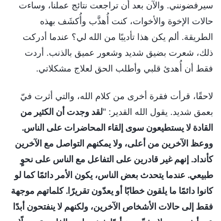
سيرفضونني. والآن بعد أن تراجعت نتائج عملنا، وساءت
حالات الإخوة والأخوات، كنت أُهذَّب وأُكشَف بهذه
الطريقة. ألم يكن هذا تأديبًا من الله لي؟ عندما أدركت
ذلك، شعرت بضيق شديد وشعور عميق بالذنب. أردت
فقط أن أُهدئ قلبي وأطلب الحق لعلاج مشكلاتي.
لاحقًا، قرأت فقرة أخرى من كلام الله، والتي أثرت فيّ
بعمق شديد. يقول الله القدير: "
لقد وجدت أن الكثير من
القادة لا يستطيعون سوى إلقاء المحاضرات على الناس.
ووعظ الآخرين من أعلى، ولا يمكنهم التواصل مع الآخرين
كأنداد. إنهم غير قادرين على التفاعل مع الناس على نحوٍ
طبيعي. عندما يتحدث بعض الناس، يكون الأمر دائمًا كما لو
كانوا دائمًا ما يلقون خطابًا أو يعدّون تقريرًا. كلماتهم موجهة
فقط إلى حالات الأشخاص الآخرين، ولكنهم لا ينفتحون أبدًا