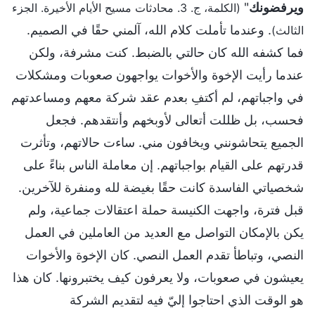
ويرفضونك
"
(الكلمة، ج. 3. محادثات مسيح الأيام الأخيرة. الجزء
. وعندما تأملت كلام الله، آلمني حقًا في الصميم.
الثالث)
فما كشفه الله كان حالتي بالضبط. كنت مشرفة، ولكن
عندما رأيت الإخوة والأخوات يواجهون صعوبات ومشكلات
في واجباتهم، لم أكتفِ بعدم عقد شركة معهم ومساعدتهم
فحسب، بل ظللت أتعالى لأوبخهم وأنتقدهم. فجعل
الجميع يتحاشونني ويخافون مني. ساءت حالاتهم، وتأثرت
قدرتهم على القيام بواجباتهم. إن معاملة الناس بناءً على
شخصياتي الفاسدة كانت حقًا بغيضة لله ومنفرة للآخرين.
قبل فترة، واجهت الكنيسة حملة اعتقالات جماعية، ولم
يكن بالإمكان التواصل مع العديد من العاملين في العمل
النصي، وتباطأ تقدم العمل النصي. كان الإخوة والأخوات
يعيشون في صعوبات، ولا يعرفون كيف يختبرونها. كان هذا
هو الوقت الذي احتاجوا إليّ فيه لتقديم الشركة