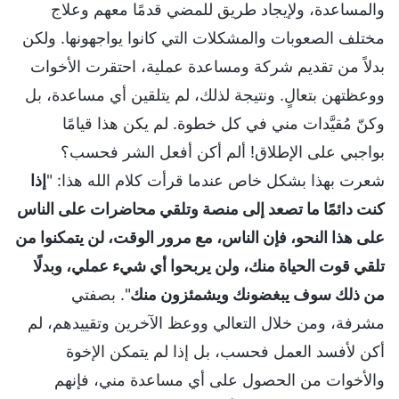
والمساعدة، ولإيجاد طريق للمضي قدمًا معهم وعلاج
مختلف الصعوبات والمشكلات التي كانوا يواجهونها. ولكن
بدلاً من تقديم شركة ومساعدة عملية، احتقرت الأخوات
ووعظتهن بتعالٍ. ونتيجة لذلك، لم يتلقين أي مساعدة، بل
وكنّ مُقيَّدات مني في كل خطوة. لم يكن هذا قيامًا
بواجبي على الإطلاق! ألم أكن أفعل الشر فحسب؟
شعرت بهذا بشكل خاص عندما قرأت كلام الله هذا: "
إذا
كنت دائمًا ما تصعد إلى منصة وتلقي محاضرات على الناس
على هذا النحو، فإن الناس، مع مرور الوقت، لن يتمكنوا من
تلقي قوت الحياة منك، ولن يربحوا أي شيء عملي، وبدلًا
من ذلك سوف يبغضونك ويشمئزون منك
". بصفتي
مشرفة، ومن خلال التعالي ووعظ الآخرين وتقييدهم، لم
أكن لأفسد العمل فحسب، بل إذا لم يتمكن الإخوة
والأخوات من الحصول على أي مساعدة مني، فإنهم