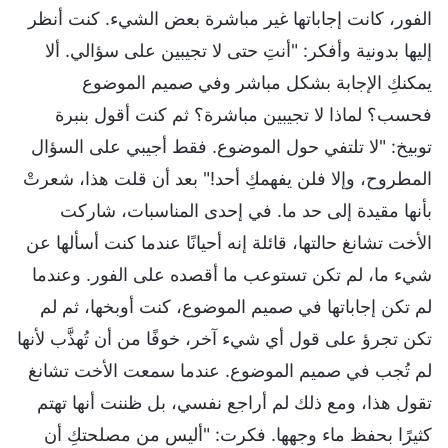
الفور، كانت إجاباتها غير مباشرة بعض الشيء. كنت أنظر
إليها بدونية وأفكر: "أنتِ حتى لا تجيبين على سؤالي. ألا
يمكنكِ الإجابة بشكل مباشر وفي صميم الموضوع
فحسب؟ لماذا لا تجيبين مباشرة؟ ثم كنت أقول بنبرة
توبيخ: "لا تلتفي حول الموضوع. فقط أجيبي على السؤال
المطروح، وإلا فلن يفهمكِ أحد!" بعد أن قلت هذا، شعرتْ
بأنها مقيدة إلى حد ما. في إحدى المناسبات، شاركت
الأخت تشانغ حالتها، قائلة إنه أحيانًا عندما كنت أسألها عن
شيء ما، لم تكن تستوعب ما أقصده على الفور. وعندما
لم تكن إجاباتها في صميم الموضوع، كنت أوبخها، ثم لم
تكن تجرؤ على قول أي شيء آخر، خوفًا من أن تُهذَّب لأنها
لم تُجب في صميم الموضوع. عندما سمعت الأخت تشانغ
تقول هذا، ومع ذلك لم أراجع نفسي، بل ظننت أنها تهتم
كثيرًا بحفظ ماء وجهها. فكرت: "أليس من مصلحتكِ أن