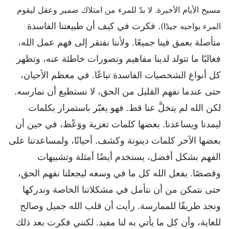
مسيح الأيام الأخيرة. لا بدّ للمرء من امتلاك ضمير وعقل ليقوم
. فكرت في كيف أن طبيعتنا الفاسدة
المرء بواجبه جيدًا)
متأصلة بعمق فينا جميعًا. ولأننا نفتقر إلى فهم عمل الله،
فغالبًا ما تتولد لدينا مفاهيم وتصورات خاطئة عنه، وتظهر
كل أنواع الشخصيات الفاسدة تباعًا. في معظم الأحيان،
حتى عندما نفهم القليل من الحق، لا نستطيع أن نمارسه.
لكن الله لم يتخلَّ عنا قط. فهو يعبّر باستمرار بكلمات
ليمدنا ويساعدنا. بعضها كلمات تعزية ووَعْظ، في حين أن
بعضها الآخر كلمات دينونة وكشف. أحيانًا، ولمساعدتنا على
الفهم بشكل أفضل، يستخدم أيضًا أمثلة وتشبيهات
وقصصًا. يفعل الله كل ما في وسعه ليجعلنا نفهم الحق،
حتى نتمكن من أن نتأمل في مشكلاتنا الخاصة وندركها
ونجد طريقًا للممارسة. رأيت أن قلب الله جميل وصالح
للغاية، وأن كل ما يأتي به لنا مفيد. لكنني فكرت بعد ذلك