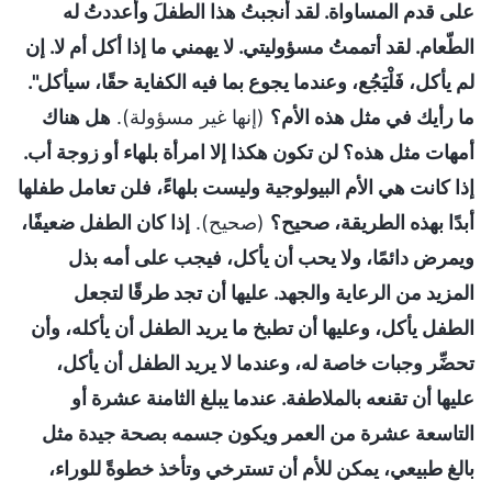
على قدم المساواة. لقد أنجبتُ هذا الطفلَ وأعددتُ له
الطّعام. لقد أتممتُ مسؤوليتي. لا يهمني ما إذا أكل أم لا. إن
لم يأكل، فَلْيَجُع، وعندما يجوع بما فيه الكفاية حقًا، سيأكل".
ما رأيك في مثل هذه الأم؟
(إنها غير مسؤولة).
هل هناك
أمهات مثل هذه؟ لن تكون هكذا إلا امرأة بلهاء أو زوجة أب.
إذا كانت هي الأم البيولوجية وليست بلهاءً، فلن تعامل طفلها
أبدًا بهذه الطريقة، صحيح؟
(صحيح).
إذا كان الطفل ضعيفًا،
ويمرض دائمًا، ولا يحب أن يأكل، فيجب على أمه بذل
المزيد من الرعاية والجهد. عليها أن تجد طرقًا لتجعل
الطفل يأكل، وعليها أن تطبخ ما يريد الطفل أن يأكله، وأن
تحضِّر وجبات خاصة له، وعندما لا يريد الطفل أن يأكل،
عليها أن تقنعه بالملاطفة. عندما يبلغ الثامنة عشرة أو
التاسعة عشرة من العمر ويكون جسمه بصحة جيدة مثل
بالغ طبيعي، يمكن للأم أن تسترخي وتأخذ خطوةً للوراء،