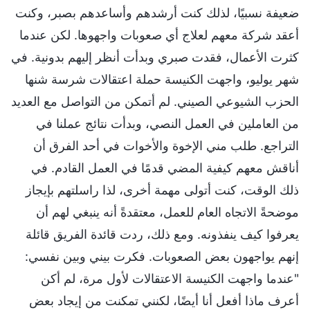
ضعيفة نسبيًا، لذلك كنت أرشدهم وأساعدهم بصبر، وكنت
أعقد شركة معهم لعلاج أي صعوبات واجهوها. لكن عندما
كثرت الأعمال، فقدت صبري وبدأت أنظر إليهم بدونية. في
شهر يوليو، واجهت الكنيسة حملة اعتقالات شرسة شنها
الحزب الشيوعي الصيني. لم أتمكن من التواصل مع العديد
من العاملين في العمل النصي، وبدأت نتائج عملنا في
التراجع. طلب مني الإخوة والأخوات في أحد الفرق أن
أناقش معهم كيفية المضي قدمًا في العمل القادم. في
ذلك الوقت، كنت أتولى مهمة أخرى، لذا راسلتهم بإيجاز
موضحةً الاتجاه العام للعمل، معتقدةً أنه ينبغي لهم أن
يعرفوا كيف ينفذونه. ومع ذلك، ردت قائدة الفريق قائلة
إنهم يواجهون بعض الصعوبات. فكرت بيني وبين نفسي:
"عندما واجهت الكنيسة الاعتقالات لأول مرة، لم أكن
أعرف ماذا أفعل أنا أيضًا، لكنني تمكنت من إيجاد بعض