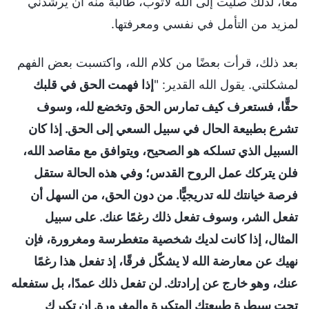
معًا، لذلك صليت إلى الله لأتوب، طالبةً منه أن يرشدني
لمزيد من التأمل في نفسي ومعرفتها.
بعد ذلك، قرأت بعضًا من كلام الله، واكتسبت بعض الفهم
لمشكلتي. يقول الله القدير: "
إذا فهمت الحق في قلبك
حقًّا، فستعرف كيف تمارس الحق وتخضع لله، وسوف
تشرع بطبيعة الحال في سبيل السعي إلى الحق. إذا كان
السبيل الذي تسلكه هو الصحيح، ويتوافق مع مقاصد الله،
فلن يتركك عمل الروح القدس؛ وفي هذه الحالة ستقل
فرصة خيانتك لله تدريجيًّا. من دون الحق، من السهل أن
تفعل الشر، وسوف تفعل ذلك رغمًا عنك. على سبيل
المثال، إذا كانت لديك شخصية متغطرسة ومغرورة، فإن
نهيك عن معارضة الله لا يشكّل فرقًا، إذ تفعل هذا رغمًا
عنك، وهو خارج عن إرادتك. لن تفعل ذلك عمدًا، بل ستفعله
تحت سيطرة طبيعتك المتكبرة والمغرورة. إن تكبرك