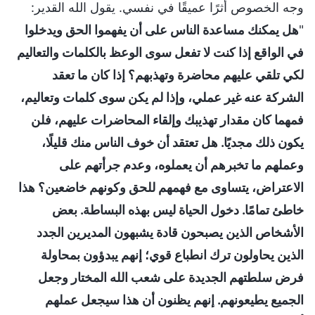
وجه الخصوص أثرًا عميقًا في نفسي. يقول الله القدير:
"
هل يمكنك مساعدة الناس على أن يفهموا الحق ويدخلوا
في الواقع إذا كنت لا تفعل سوى الوعظ بالكلمات والتعاليم
لكي تلقي عليهم محاضرة وتهذبهم؟ إذا كان ما تعقد
الشركة عنه غير عملي، وإذا لم يكن سوى كلمات وتعاليم،
فمهما كان مقدار تهذيبك وإلقاء المحاضرات عليهم، فلن
يكون ذلك مجديًا. هل تعتقد أن خوف الناس منك قليلًا،
وعملهم ما تخبرهم أن يعملوه، وعدم جرأتهم على
الاعتراض، يتساوى مع فهمهم للحق وكونهم خاضعين؟ هذا
خاطئ تمامًا. دخول الحياة ليس بهذه البساطة. بعض
الأشخاص الذين يصبحون قادة يشبهون المديرين الجدد
الذين يحاولون ترك انطباع قوي؛ إنهم يبدؤون بمحاولة
فرض سلطتهم الجديدة على شعب الله المختار وجعل
الجميع يطيعونهم. إنهم يظنون أن هذا سيجعل عملهم