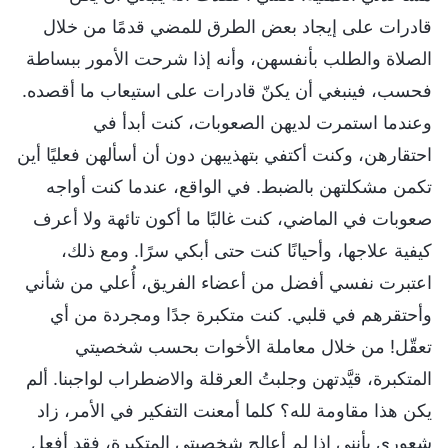
قادرات على إيجاد بعض الطرق للمضي قدمًا من خلال
الصلاة والطلب بأنفسهن، وأنه إذا شرحت الأمور ببساطة
فحسب، فينبغي أن يكنّ قادرات على استيعاب ما أقصده.
وعندما استمرت لديهن الصعوبات، كنت أبدأ في
احتقارهن، وكنت أكتفي بتهذيبهن دون أن أسألهن فعليًا أين
تكمن مشكلتهن بالضبط. في الواقع، عندما كنت أواجه
صعوبات في الماضي، كنت غالبًا ما أكون تائهة ولا أعرف
كيفية علاجها، وأحيانًا كنت حتى أبكي سرًا. ومع ذلك،
اعتبرت نفسي أفضل من أعضاء الفريق، أُعلي من شأني
وأحتقرهم في قلبي. كنت متكبرة جدًا ومجردة من أي
تعقّل! من خلال معاملة الأخوات بحسب شخصيتي
المتكبرة، قيَّدتهن وجلبتُ العرقلة والاضطراب لواجبنا. ألم
يكن هذا مقاومة لله؟ كلما أمعنت التفكير في الأمر، زاد
شعوري بأنني إذا لم أعالج شخصيتي المتكبرة، فقد أفعل