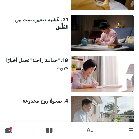
31. عُشبة صغيرة نمت بين
العُلِّيق
19. "حمامة زاجلة" تحمل أخبارًا
حيوية
4. صحوةُ روح مخدوعة