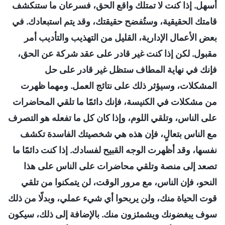
أسهل. إذا كنت لا تمتلك واقع الحق، فسرعان ما ستنكشف
قامتك الحقيقية، وستُفضح حقيقتك، وقد يتم استبعادك. في
بعض الأعمال الإدارية، القليل من التهذيب والتأديب أمر
مقبول. لكن إذا كنت غير قادر على عقد شركة عن الحق،
فإنك في نهاية المطاف ستظل غير قادر على حل
المشكلات، وسيؤثر ذلك على نتائج العمل. ومهما ظهرت
من مشكلات في الكنيسة، فإنك دائمًا ما تلقي المحاضرات
على الناس، وتلقي اللوم، وإذا كان كل ما تفعله هو التصرف
مع الناس بتعالٍ، فإن هذه هي شخصيتك الفاسدة تكشف
نفسها، وقد أظهرت الوجه القبيح لفسادك. إذا كنت دائمًا ما
تصعد إلى منصة وتلقي محاضرات على الناس على هذا
النحو، فإن الناس، مع مرور الوقت، لن يتمكنوا من تلقي
قوت الحياة منك، ولن يربحوا أي شيء عملي، وبدلًا من ذلك
سوف يبغضونك ويشمئزون منك. بالإضافة إلى ذلك، سيكون