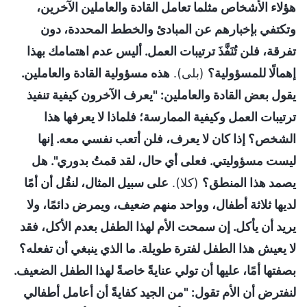
هؤلاء الأشخاص مثلما تعامل القادة والعاملين الآخرين،
وتكتفي بإخبارهم عن المبادئ والخطط المحددة، دون
تفرقة، فلن تُنَفَّذَ ترتيبات العمل. أليس عدم اهتمامك بهذا
إهمالًا للمسؤولية؟
(بلى).
هذه مسؤولية القادة والعاملين.
يقول بعض القادة والعاملين: "يعرف الآخرون كيفية تنفيذ
ترتيبات العمل وكيفية الممارسة؛ فلماذا لا يعرفها هذا
الشخص؟ إذا كان لا يعرف، فلن أتعب نفسي معه. إنها
ليست مسؤوليتي. فعلى أي حال، لقد قمتُ بدوري". هل
يصمد هذا المنطق؟
(كلا).
على سبيل المثال، لنقُل أن أمًا
لديها ثلاثة أطفال، وواحد منهم ضعيف، ويمرض دائمًا، ولا
يريد أن يأكل. إن سمحت الأم لهذا الطفل بعدم الأكل، فقد
لا يعيش هذا الطفل لفترة طويلة. ما الذي ينبغي أن تفعله؟
بصفتها أمًا، عليها أن تولي عنايةً خاصةً لهذا الطفل الضعيف.
لنفترض أن الأم تقول: "من الجيد كفايةً أن أعامل أطفالي