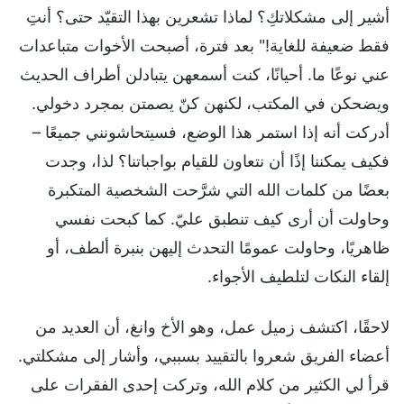
أشير إلى مشكلاتكِ؟ لماذا تشعرين بهذا التقيّد حتى؟ أنتِ
فقط ضعيفة للغاية!" بعد فترة، أصبحت الأخوات متباعدات
عني نوعًا ما. أحيانًا، كنت أسمعهن يتبادلن أطراف الحديث
ويضحكن في المكتب، لكنهن كنّ يصمتن بمجرد دخولي.
أدركت أنه إذا استمر هذا الوضع، فسيتحاشونني جميعًا –
فكيف يمكننا إذًا أن نتعاون للقيام بواجباتنا؟ لذا، وجدت
بعضًا من كلمات الله التي شرَّحت الشخصية المتكبرة
وحاولت أن أرى كيف تنطبق عليّ. كما كبحت نفسي
ظاهريًا، وحاولت عمومًا التحدث إليهن بنبرة ألطف، أو
إلقاء النكات لتلطيف الأجواء.
لاحقًا، اكتشف زميل عمل، وهو الأخ وانغ، أن العديد من
أعضاء الفريق شعروا بالتقييد بسببي، وأشار إلى مشكلتي.
قرأ لي الكثير من كلام الله، وتركت إحدى الفقرات على