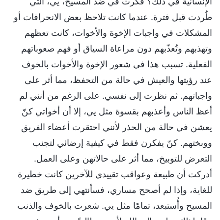
الإنسانية في ذلك؟ فكرت في ضد المسيح، يي، التي
طُردت قبل فترة. عندما كانت تلاحظ بعض الانحرافات أو
المشكلات في واجبات الإخوة والأخوات، كانت تعظهم
وتهذبهم وتُعذّبهم دون مراعاة السياق أو فهم صعوباتهم
الفعلية. تسبب هذا في شعور الإخوة والأخوات بالخوف
عند رؤيتها والعيش في حالة من التحفظ، مما أثر على
واجباتهم. ثم نظرت إلى نفسي. على الرغم من أنني لم
أعظ الناس وأعذبهم بقسوة مثل يي، إلا أن أخواتي كنّ
يعشن في حالة من الحذر لأنني احتقرت أعضاء الفريق
ووبختهم. كنّ يفكرن فقط في كيفية إرضائي لتجنب
التعرض للتوبيخ، مما أثر على حالاتهن وعلى العمل.
أدركت أن طبيعة وعواقب تقييدي للآخرين كانت خطيرة
للغاية، وإذا لم أصحح مساري، فسأنتهي إلى طريق ضد
المسيح وأُستبعد، تمامًا مثل يي. شعرت بالخوف والذنب