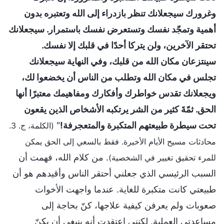
وغرورك سيجعلانك تنظر بازدراء إلى الله وتعتبره بدون
أهمية وتمجّد نفسك وتستعرض نفسك باستمرار. سيجعلانك
تحتقر الآخرين، ولن يتركا أحدًا في قلبك إلا نفسك.
سينتزعان مكان الله من قلبك، وفي النهاية سيجعلانك
تجلس في مكان الله وتطلب من الناس أن يخضعوا لك،
ويجعلانك تقدس خواطرك وأفكارك ومفاهيمك معتبرًا أنها
الحق. ثمّةَ كثير من الشر يرتكبه الأشخاص الذين يقعون
تحت سيطرة طبيعتهم المتكبرة والمتعجرفة!
"
(الكلمة، ج. 3.
محادثات مسيح الأيام الأخيرة. فقط بالسعي إلى الحق يمكن
. من كلام الله، فهمت أن
للمرء تحقيق تغيير في الشخصية)
السبب الرئيسي الذي جعلني أحتقر الناس وأقيدهم هو أن
طبيعتي كانت متكبرة للغاية. عندما واجهت الأخوات
صعوبات ولم يعرفن كيفية علاجها، كنّ بحاجة إلى
مساعدتي العملية. لكنني اعتقدت أنه ينبغي أن يكنّ