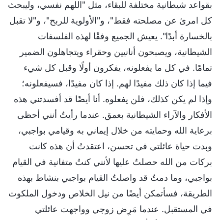
بقواعد شيطانية مختلفة للبقاء، مثل "اللهم نفسي، وليبحث
كل امرئ عن مصلحته فقط"، و"الأولوية للربح"، و"لا تقبل
بالخسارة أبدًا". يعيش الجميع وفقًا لهذه الفلسفات
الشيطانية، ويصبحون أنانيين وحقراء ويتجاهلون الضمير
تمامًا. في كل ما يفعلونه، يفكرون أولًا وقبل كل شيء
فيما إذا كان ذلك مفيدًا لهم. إذا كان مفيدًا، فسيفعلونه؛
وإذا لم يكن كذلك، فلن يفعلوه. أنا أيضًا قد أفسدتني هذه
الأفكار والآراء الشيطانية بعمق. عندما رأيتُ أنني أحظى
برعاية الله وحمايته من خلال إيماني به وقيامي بواجبي،
وبدت حياة عائلتي في تحسن، اعتقدتُ أن هذه كانت
بركات من الله حصلتُ عليها لأنني كنتُ متفانية في القيام
بواجبي، وما دمتُ قد واصلتُ القيام بواجبي بنشاط بهذه
الطريقة، فسأتمكن أيضًا من نيل الخلاص ودخول الملكوت
في المستقبل. عندما مَرِض زوجي وواجهت عائلتي