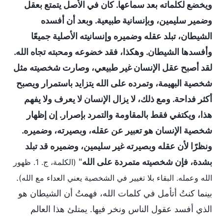
ويخضع لكلماته بعد سماعها. كان في الأصل يتمتع بعقل
وضمير سليمين، وبإنسانية طبيعية. وبعد أن أفسده
الشيطان، تبلد عقله وضميره وإنسانيته الأصلية جميعًا
وأفسدها الشيطان. وهكذا، فقد خضوعه ومحبته تجاه الله.
لقد أصبح عقل الإنسان غير طبيعي، وصارت شخصيته مثل
شخصية البهيمة، وتمرده على الله يتزايد باستمرار ويصبح
أكثر فداحة. ومع ذلك، لا يزال الإنسان لا يعرف ولا يفهم
هذا، ويكتفي فقط بالمقاومة والتمرد بإصرار. إن إظهار
شخصية الإنسان هو تعبير عن عقله، وبصيرته، وضميره.
ونظرًا لأن عقله وبصيرته غير سليمين، وضميره قد تبلد
بشدة، فإن شخصيته متمردة على الله
"
(الكلمة، ج. 1. ظهور
.
الله وعمله. البقاء بلا تغيير في الشخصية يعني العداء مع الله)
بينما كنتُ أتأمل في كلمات الله، فهمتُ أن الشيطان هو
الذي أفسد عقول الناس ونخر فيها. يمتلئ هذا العالم