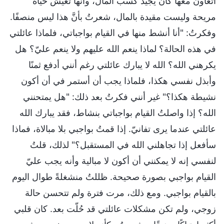
أتعاون معها كان يجيد كسب المال، وأنها تعيش حياة
مريحة وليست مقيدة بالمال، شعرتُ بأنَّ هذا ليس منصفًا.
وفكرتُ: "أنا أنشط منها في القيام بواجباتي، فلماذا عائلتي
في هذه الحالة؟ لماذا ينعم الله عليهم ولا ينعم عليّ؟ هل
يكرهني الله؟ الله لا يبارك عائلتي رغم أنني أدفع ثمنًا
وأبذل نفسي هكذا، فلماذا يجب أن أستمر في أن أكون
نشيطة هكذا؟" غير أنني فكرتُ بعد ذلك: "هل يمتحنني
الله؟ إذا واصلتُ القيام بواجباتي بنشاط، فقد يبارك الله
عائلتي عندما يرى تفانيّ. إذا قمتُ بواجبي بلا مبالاة، فماذا
سأفعل إذا تجاهلني الله في المستقبل؟" لذلك، قلتُ
لنفسي إنه لا يمكنني أن أكون لا مبالية وأنه يجب عليّ
القيام بواجبي بصورة صحيحة. ظللتُ منشغلةً طوال اليوم
بالقيام بواجبي. ومع ذلك، مرت فترة ولم تتحسن حالة
زوجي، ولم تكن مشكلات عائلتي قد حُلّت بعد. كان قلبي