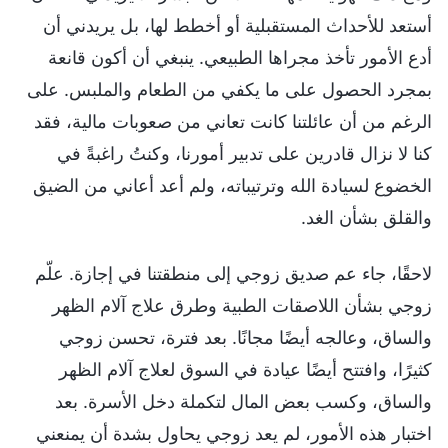
أستعد للأحداث المستقبلية أو أخطط لها، بل يريدني أن
أدع الأمور تأخذ مجراها الطبيعي. ينبغي أن أكون قانعة
بمجرد الحصول على ما يكفي من الطعام والملبس. على
الرغم من أن عائلتنا كانت تعاني من صعوبات مالية، فقد
كنا لا نزال قادرين على تدبير أمورنا، وكنتُ راغبةً في
الخضوع لسيادة الله وترتيباته، ولم أعد أعاني من الضيق
والقلق بشأن الغد.
لاحقًا، جاء عم صديق زوجي إلى منطقتنا في إجازة. علّم
زوجي بشأن اللاصقات الطبية وطرق علاج آلام الظهر
والساق، وعالجه أيضًا مجانًا. بعد فترة، تحسن زوجي
كثيرًا، وافتتح أيضًا عيادة في السوق لعلاج آلام الظهر
والساق، وكسب بعض المال لتكملة دخل الأسرة. بعد
اختبار هذه الأمور، لم يعد زوجي يحاول بشدة أن يمنعني