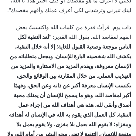
لكنني لا أعرف ما هو مقصدك أو كيف أختبر هذا. يا الله،
ليتك تنيرني وترشدني لكي أعرف عملك وأفهم مقصدك".
ذات يوم، قرأتُ فقرة من كلمات الله واكتسبتُ بعض
الفهم لمقاصد الله. يقول الله القدير: "
تُعد التنقية لكل
الناس موجعة وصعبة القبول للغاية؛ إلا أنه خلال التنقية،
يكشف الله شخصيته البارة للإنسان، ويجعل متطلباته من
الإنسان معروفة، ويقدم المزيد من الاستنارة والمزيد من
التهذيب العملي. من خلال المقارنة بين الوقائع والحق،
يكتسب الإنسان معرفة أكبر عن ذاته وعن الحق، وفهمًا
أكبر لمقاصد الله، وهو ما يسمح للإنسان أن يمتلك محبة
أصدق وأنقى لله. هذه هي أهداف الله من إجراء عمل
التنقية. كل العمل الذي يقوم به الله في الإنسان له أهدافه
ومغزاه؛ لا يقوم الله بعمل بلا مغزى، ولا يقوم بعمل بلا
منفعة للإنسان. التنقية لا تعني محو البشر من أمام الله، ولا