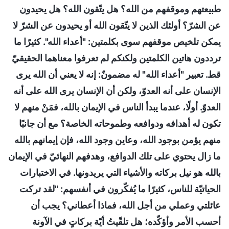
طبيعتهم وموقفهم من الله؟ هل يتّقون الله؟ هل يحيدون
عن الشرّ؟ أولئك الذين لا يتّقون الله أو يحيدون عن الشرّ لا
يمكن تلخيص موقفهم سوى بكلمتين: "أعداء الله". كثيرًا ما
ترددون هاتين الكلمتين ولكنكم لم تعرفوا معناهما الحقيقيّ
قط. تعبير "أعداء الله" له مضمونٌ: إنه لا يعني أن الله يرى
الإنسان على أنه العدوّ، ولكن أن الإنسان يرى الله على أنه
العدوّ. أولًا، عندما يبدأ الناس في الإيمان بالله، فمَنْ منهم لا
تكون له أهدافه ودوافعه وطموحاته الخاصة؟ مع أن جانبًا
منهم يؤمن بوجود الله، وعاين وجود الله، فإن إيمانهم بالله
ما زال يحتوي على تلك الدوافع، وهدفهم النهائيّ في الإيمان
بالله هو نيل بركاته والأشياء التي يريدونها. في الاختبارات
الحياتيّة للناس، كثيرًا ما يُفكّرون في أنفسهم: "لقد تركت
عائلتي وعملي من أجل الله، فماذا أعطاني؟ يجب أن
أحسب الأمر وأؤكّده؛ هل تلقّيتُ أيّة بركاتٍ في الآونة