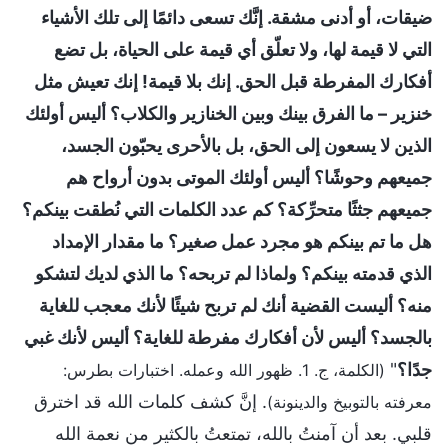
ضيقات، أو أدنى مشقة. إنَّك تسعى دائمًا إلى تلك الأشياء
التي لا قيمة لها، ولا تعلّق أي قيمة على الحياة، بل تضع
أفكارك المفرطة قبل الحق. إنك بلا قيمة! إنك تعيش مثل
خنزير – ما الفرق بينك وبين الخنازير والكلاب؟ أليس أولئك
الذين لا يسعون إلى الحق، بل بالأحرى يحبّون الجسد،
جميعهم وحوشًا؟ أليس أولئك الموتى بدون أرواح هم
جميعهم جثثًا متحرِّكة؟ كم عدد الكلمات التي نُطقت بينكم؟
هل ما تم بينكم هو مجرد عمل صغير؟ ما مقدار الإمداد
الذي قدمته بينكم؟ ولماذا لم تربحه؟ ما الذي لديك لتشكو
منه؟ أليست القضية أنك لم تربح شيئًا لأنك معجب للغاية
بالجسد؟ أليس لأن أفكارك مفرطة للغاية؟ أليس لأنك غبي
جدًا؟
"
(الكلمة، ج. 1. ظهور الله وعمله. اختبارات بطرس:
. إنَّ كشف كلمات الله قد اخترق
معرفته بالتوبيخ والدينونة)
قلبي. بعد أن آمنتُ بالله، تمتعتُ بالكثير من نعمة الله