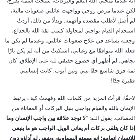
أنه عندما منحني الله النعم والبركات، سبحتُ اسمه بفرح،
لكن عندما مرض زوجي وواجهت عائلتي صعوبات مالية،
لم أُصلِ لأطلب مقصده وأفهمه. وبدلًا من ذلك، أردتُ
استخدام القيام بواجبي لمحاولة كسب ثقة الله بالخداع،
وجعله يساعد في علاج صعوبات عائلتي. وعندما لم يكن ما
فعله الله متوافقًا مع رغباتي، اشتكيتُ من أنه لم يكن بارًا
تجاهي. لم أُظهر أي خضوع حقيقي لله على الإطلاق. كان
ثمة فرق شاسع حقًا بيني وبين أيوب. كانت إنسانيتي
فقيرة جدًا!
لاحقًا، قرأتُ المزيد من كلمات الله وفهمتُ كيف يرتبط
الإيمان بالله والقيام بواجبي بنيل البركات أو المعاناة من
المصائب. يقول الله: "
لا توجد علاقة بين واجب الإنسان وما
إذا كان يتلقى بركات أم يعاني الويل. الواجب هو ما ينبغي
للإنسان إتمامه؛ إنه مهمته السماوية، وينبغي له أداؤه دون