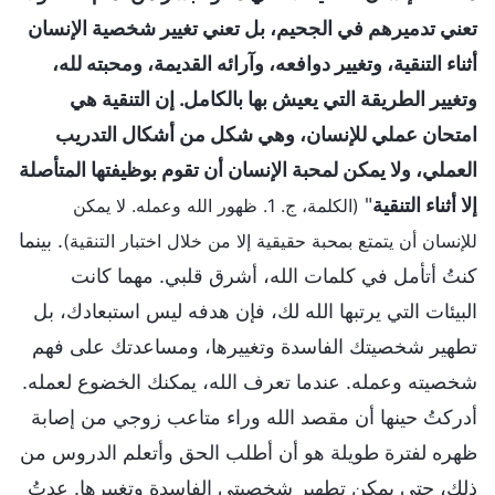
تعني تدميرهم في الجحيم، بل تعني تغيير شخصية الإنسان
أثناء التنقية، وتغيير دوافعه، وآرائه القديمة، ومحبته لله،
وتغيير الطريقة التي يعيش بها بالكامل. إن التنقية هي
امتحان عملي للإنسان، وهي شكل من أشكال التدريب
العملي، ولا يمكن لمحبة الإنسان أن تقوم بوظيفتها المتأصلة
إلا أثناء التنقية
"
(الكلمة، ج. 1. ظهور الله وعمله. لا يمكن
. بينما
للإنسان أن يتمتع بمحبة حقيقية إلا من خلال اختبار التنقية)
كنتُ أتأمل في كلمات الله، أشرق قلبي. مهما كانت
البيئات التي يرتبها الله لك، فإن هدفه ليس استبعادك، بل
تطهير شخصيتك الفاسدة وتغييرها، ومساعدتك على فهم
شخصيته وعمله. عندما تعرف الله، يمكنك الخضوع لعمله.
أدركتُ حينها أن مقصد الله وراء متاعب زوجي من إصابة
ظهره لفترة طويلة هو أن أطلب الحق وأتعلم الدروس من
ذلك، حتى يمكن تطهير شخصيتي الفاسدة وتغييرها. عدتُ