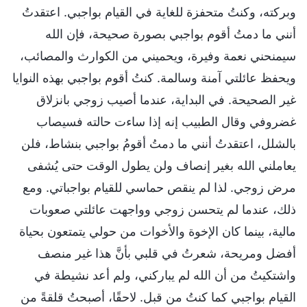
وبركته، وكنتُ متحفزة للغاية في القيام بواجبي. اعتقدتُ
أنني ما دمتُ أقوم بواجبي بصورة صحيحة، فإن الله
سيمنحني نعمة وفيرة، ويحميني من الكوارث والمصائب،
ويحفظ عائلتي آمنة وسالمة. كنتُ أقوم بواجبي بهذه النوايا
غير الصحيحة. في البداية، عندما أصيب زوجي بانزلاق
غضروفي وقال الطبيب إنه إذا ساءت حالته فسيصاب
بالشلل، اعتقدتُ أنني ما دمتُ أقومُ بواجبي بنشاط، فلن
يعاملني الله بغير إنصاف ولن يطول الوقت حتى يُشفى
مرض زوجي. لذا لم ينقص حماسي للقيام بواجباتي. ومع
ذلك، عندما لم يتحسن زوجي وواجهت عائلتي صعوبات
مالية، بينما كان الإخوة والأخوات من حولي يتمتعون بحياة
أفضل ومريحة، شعرتُ في قلبي بأنَّ هذا غير منصف
واشتكيتُ من أن الله لم يباركني، ولم أعد نشيطة في
القيام بواجبي كما كنتُ من قبل. لاحقًا، أصبحتُ قلقةً من