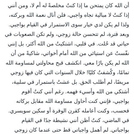
أن الله كان يمتحن ما إذا كنتُ مخلصةً له أم لا، ومن أنني
إذا كنتُ لا مبالية تجاه واجبي، فلن أنال نعمة الله وبركته،
ولذا لم يكن لدي خيار سوى الاستمرار في القيام بواجبي.
وبعد فترة، لم تتحسن حالة زوجي، ولم تكن الصعوبات في
حياتي قد حُلت. في قلبي، اشتكيتُ من الله أكثر، بل إنني
نفّستُ عن استيائي من الله أمام أخواتي، شاكيةً من أن
الله لم يكن بارًا معي. انكشف قبح محاولتي لمساومة الله
تمامًا، وكُشفتُ كليًا! خلال السنوات التي كان فيها زوجي
مريضًا، لم أطلب الحق. بل عشتُ باستمرار في سلبية،
أشتكي من الله وأسيء فهمه. رغم أنني كنتُ أقوم
بواجبي، فإنني كنت أحاول مساومة الله مقابل بركاته
فحسب، وكنت أعامله كقرن الوفرة أو سكين سويسري.
في الماضي، كنتُ أظن أنني نشيطة جدًا في القيام
بواجباتي. لم أهمل واجباتي قط حتى عندما كان زوجي