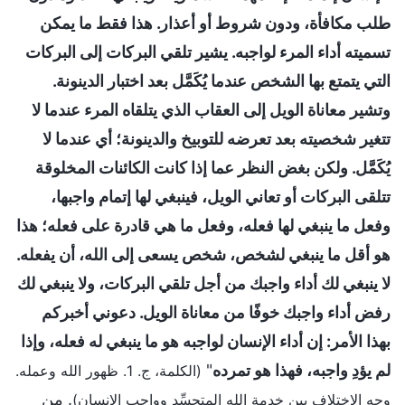
طلب مكافأة، ودون شروط أو أعذار. هذا فقط ما يمكن
تسميته أداء المرء لواجبه. يشير تلقي البركات إلى البركات
التي يتمتع بها الشخص عندما يُكَمَّل بعد اختبار الدينونة.
وتشير معاناة الويل إلى العقاب الذي يتلقاه المرء عندما لا
تتغير شخصيته بعد تعرضه للتوبيخ والدينونة؛ أي عندما لا
يُكَمَّل. ولكن بغض النظر عما إذا كانت الكائنات المخلوقة
تتلقى البركات أو تعاني الويل، فينبغي لها إتمام واجبها،
وفعل ما ينبغي لها فعله، وفعل ما هي قادرة على فعله؛ هذا
هو أقل ما ينبغي لشخص، شخص يسعى إلى الله، أن يفعله.
لا ينبغي لك أداء واجبك من أجل تلقي البركات، ولا ينبغي لك
رفض أداء واجبك خوفًا من معاناة الويل. دعوني أخبركم
بهذا الأمر: إن أداء الإنسان لواجبه هو ما ينبغي له فعله، وإذا
لم يؤدِ واجبه، فهذا هو تمرده
"
(الكلمة، ج. 1. ظهور الله وعمله.
. من
وجه الاختلاف بين خدمة الله المتجسِّد وواجب الإنسان)