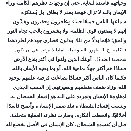
وحياتهم فاسدة للغاية، حتى إن وجهات نظرهم الكامنة وراء
الإيمان بالله لا تزال قبيحة بقدر لا يطاق، بل يُستكرَه
سماعها. الناس جميعًا جبناء وعاجزون وحقيرون وهشّون.
إنهم لا يمقتون قوى الظلمة، ولا يشعرون بالحب تجاه النور
والحق؛ فإنما بدلًا من ذلك يبذلون قصارى جهدهم لطردهما
"
(الكلمة، ج. 1. ظهور الله وعمله. لماذا لا ترغب في أن تكون
. "
أولئك الذين ولدوا في أكثر بقاع الأرض
شخصية الضد؟)
فسادًا هم أكثر جهلًا بماهية الله، أو بما يعنيه الأيمان بالله.
فكلما كان الناس أكثر فسادًا تضاءلت فرصة علمهم بوجود
الله، وزاد ضعف منطقهم وبصيرتهم. إن السبب الجذري
لمقاومة الإنسان وتمرده على الله هو إفساد الشيطان له.
وبسبب إفساد الشيطان، تبلد ضمير الإنسان، وأصبح فاسدًا
أخلاقيًا، وانحطت أفكاره، وصارت نظرته العقلية متخلفة.
قبل أن يُفسده الشيطان، كان الإنسان في الأصل يخضع لله