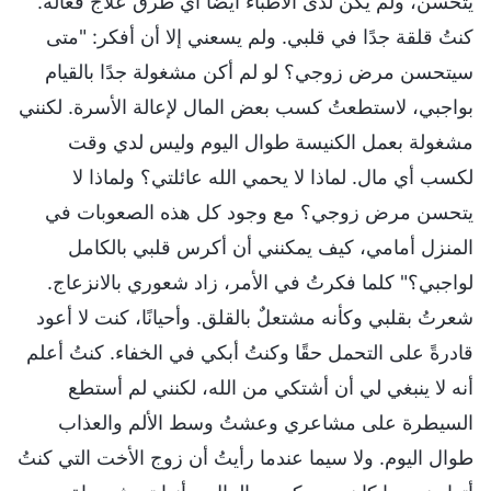
يتحسن، ولم يكن لدى الأطباء أيضًا أي طرق علاج فعالة.
كنتُ قلقة جدًا في قلبي. ولم يسعني إلا أن أفكر: "متى
سيتحسن مرض زوجي؟ لو لم أكن مشغولة جدًا بالقيام
بواجبي، لاستطعتُ كسب بعض المال لإعالة الأسرة. لكنني
مشغولة بعمل الكنيسة طوال اليوم وليس لدي وقت
لكسب أي مال. لماذا لا يحمي الله عائلتي؟ ولماذا لا
يتحسن مرض زوجي؟ مع وجود كل هذه الصعوبات في
المنزل أمامي، كيف يمكنني أن أكرس قلبي بالكامل
لواجبي؟" كلما فكرتُ في الأمر، زاد شعوري بالانزعاج.
شعرتُ بقلبي وكأنه مشتعلٌ بالقلق. وأحيانًا، كنت لا أعود
قادرةً على التحمل حقًا وكنتُ أبكي في الخفاء. كنتُ أعلم
أنه لا ينبغي لي أن أشتكي من الله، لكنني لم أستطع
السيطرة على مشاعري وعشتُ وسط الألم والعذاب
طوال اليوم. ولا سيما عندما رأيتُ أن زوج الأخت التي كنتُ