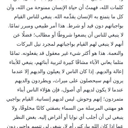
كلمات الله، فهمتُ أن حياة الإنسان ممنوحة من الله، وأن
كل ما يتمتع به الإنسان يقدِّمه الله. ينبغي للناس القيام
بواجباتهم دون قيد أو شرط. هذا أمر طبيعي ومبرر تمامًا.
لا ينبغي للناس أن يضعوا شروطًا أو مطالب؛ فضلًا عن
أنهم لا ينبغي لهم القيام بواجباتهم لمجرد نيل البركات
والنعمة. هذا هو أكثر شيء غير معقول قد يفعلونه. تمامًا
مثلما يعاني الآباء مشاقًا كبيرة لتربية أبنائهم، ينبغي للأبناء
إعالة والديهم. إذا كان الناس لا يعيلون والديهم إلا عندما
يرون أنهم سيحصلون على ميراث، ويطردون والديهم
عندما لا يكون لديهم أي أصول، فإن هؤلاء الناس أبناء
متمردون؛ إنهم وحوش. ليس لديهم إنسانية. القيام بواجبي
هو مهنتي المرسلة من السماء بصفتي كائنًا مخلوقًا، ولا
ينبغي لي أن أجلب أي نوايا أو أغراض إليه. بغض النظر
عما إذا كان الله يباركني أم لا، ينبغي لي تتميم واجبي دون