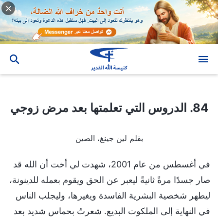
84. الدروس التي تعلمتها بعد مرض زوجي
84. الدروس التي تعلمتها بعد مرض زوجي
بقلم لين جينغ، الصين
في أغسطس من عام 2001، شهدت لي أخت أن الله قد
صار جسدًا مرةً ثانيةً ليعبر عن الحق ويقوم بعمله للدينونة،
ليطهر شخصية البشرية الفاسدة ويغيرها، وليجلب الناس
في النهاية إلى الملكوت البديع. شعرتُ بحماس شديد بعد