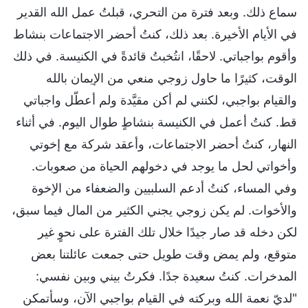
سماع ذلك. وبعد فترة من التحري، قبلتُ عمل الله القدير
في الأيام الأخيرة. بعد ذلك، كنتُ أحضر الاجتماعات بنشاط
وأقوم بواجباتي. لاحقًا، انتُخبتُ قائدةً في الكنيسة. في ذلك
الوقت، كثيرًا ما حاول زوجي منعي من الإيمان بالله
والقيام بواجبي، لكنني لم أكن مقيَّدة ولم أعطّل واجباتي
قط. كنتُ أعمل في الكنيسة بنشاطٍ طوال اليوم. في أثناء
النهار، كنتُ أحضر الاجتماعات، وأعقد شركة مع إخوتي
وأخواتي لحل ما يوجد في دخولهم الحياة من صعوبات.
وفي المساء، كنتُ أدعم السلبيين والضعفاء من الإخوة
والأخوات. لم يكن زوجي يجني الكثير من المال فيما سبق،
لكن دخله قد صار جيدًا خلال تلك الفترة على نحوٍ غير
متوقع، ولم يمض وقت طويل حتى جمعت عائلتنا بعض
المدخرات. كنتُ سعيدة جدًا. فكرتُ بيني وبين نفسي:
"لديّ نعمة الله وبركته في القيام بواجبي الآن، وسأتمكن