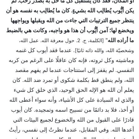
أو المكان، فقد كان يستقبل كلّ ما حلَّ به بصدر رحب. لم
يكن أيُّوب يُطالِب الله بشيءٍ. كان ما يُطالِب به نفسه هو أن
ينتظر جميع الترتيبات التي جاءت من الله ويقبلها ويواجهها
ويخضع لها؛ آمن أيُّوب أن هذا هو واجبه، وكانت هي بالضبط
ما أراده الله
"
[الكلمة، ج. 2. حول معرفة الله. عمل الله،
. عندما فقد أيوب كل غنمه
وشخصيّة الله، والله ذاته ثانيًا]
وماشيته وكل ثروته، فإنه كان عاقلًا على الرغم من كربه
النفسي. لم يقفز إلى استنتاجات عندما لم يفهم مقصد
الله، ولم ينطق قط بكلمة شكوى أو تمرد ضد الله. كان
يعلم أن الله هو الإله الحق الوحيد، الذي خلق كل شيء
والذي له السيادة على كل الأشياء، وأنه سواء أعطى الله
أو أخذ، فلا بد دائمًا من تسبيح اسمه وتمجيده. كان أيوب
قادرًا على القبول من الله والخضوع لجميع البيئات التي
أعدها الله. وفي المقابل، عندما نظرتُ إلى نفسي، رأيتُ