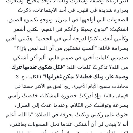
أكثر ارتباكًا وضيقًا، وشعرتُ وكأنه لا يوجد مخرج. وشعرت
بمرارة شديدة في قلبي. في أحد الاجتماعات، ذكرتُ
الصعوبات التي أواجهها في المنزل. وبوجهٍ يكسوه الضيق،
اشتكيتُ: "تبدون جميعًا وكأنكم في النعيم، لكنني أشعر
وكأنني أتعذب كثيرًا لدرجة أنني في الجحيم". هذّبتني أختي
بصرامة قائلة: "ألستِ تشتكين من أن الله ليس بارًا؟"
صدمتني كلمات أختي في صميم قلبي. ألم أكن أشتكي
من الله؟ تذكرتُ كلمات الله: "
فكل شكوى تقدمها تترك
وصمة عار، وتلك خطية لا يمكن غفرانها!
"
(الكلمة، ج. 3.
محادثات مسيح الأيام الأخيرة. ربح الحق هو الأكثر حسمًا في
. وإذ أدركتُ خطورة المشكلة، خفضتُ رأسي
الإيمان بالله)
بسرعة وتوقفتُ عن الكلام. وعندما عدتُ إلى المنزل،
جثوتُ على ركبتي وبكيتُ بحرقة في الصلاة: "يا الله، أعلم
أنه لا ينبغي لي أن أشتكي عندما تحل الصعوبات بعائلتي،