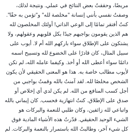
مريضًا، وحققتُ بعض النتائج في عملي. ونتيجة لذلك،
وصفتُ نفسي بأنني إنسانة "مخلصة لله" و"تؤمن به حقًا".
كنتُ أفتقر تمامًا إلى الوعي الذاتي! أولئك المخلصون لله
هم الذين يقومون بواجبهم جيدًا بكل قلوبهم وعقولهم، ولا
يشتكون على الإطلاق سواء باركهم الله أم لا. أيوب على
سبيل المثال، كان قادرًا على الخضوع لله وتسبيح اسمه
دائمًا سواء أعطى الله أو أخذ. وكيفما عامله الله، لم تكن
لأيوب مطالب خاصة به. هذا هو المعنى الحقيقي لأن يكون
الشخص مخلصًا لله. لقد آمنتُ بالله وقمتُ بواجبي من
أجل كسب المنافع من الله. لم يكن لدي أي إخلاص أو
صدق على الإطلاق. كنتُ انتهازية فحسب. كان إيماني بالله
واتباعي لله زائفين، وكان طلبي للنعمة والبركات هو
الشيء الوحيد الحقيقي. قدّرتُ هذه الأشياء المادية فوق
كل شيء آخر، وطالبتُ الله باستمرار بالنعمة والبركات. لم