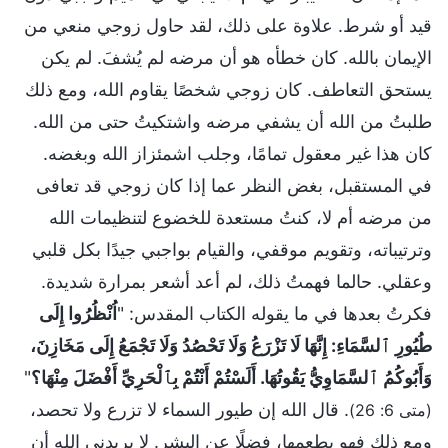
قيد أو شرط. علاوة على ذلك، لقد حاول زوجي منعي من
الإيمان بالله. كان خطأه هو أن مرضه لم يُشفَ. لم يكن
يستحق التعاطف. كان زوجي شخصًا يقاوم الله، ومع ذلك
طلبتُ من الله أن يشفي مرضه واشتكيتُ حتى من الله.
كان هذا غير معقول تمامًا، وجلب اشمئزاز الله وبغضه.
في المستقبل، بغض النظر عما إذا كان زوجي قد تعافى
من مرضه أم لا، كنتُ مستعدة للخضوع لتنظيمات الله
وترتيباته، وتقويم موقفي، والقيام بواجبي جيدًا بكل قلبي
وعقلي. حالما فهمتُ ذلك، لم أعد أشعر بمرارة شديدة.
فكرتُ بعدها في ما يقوله الكتاب المقدس: "
اُنْظُرُوا إِلَى
طُيُورِ ٱلسَّمَاءِ: إِنَّهَا لَا تَزْرَعُ وَلَا تَحْصُدُ وَلَا تَجْمَعُ إِلَى مَخَازِنَ،
وَأَبُوكُمُ ٱلسَّمَاوِيُّ يَقُوتُهَا. أَلَسْتُمْ أَنْتُمْ بِٱلْحَرِيِّ أَفْضَلَ مِنْهَا؟
"
. قال الله إن طيور السماء لا تزرع ولا تحصد،
(متى 6: 26)
ومع ذلك فهو يطعمها، فضلًا عن البشر. لا يريدني الله أن