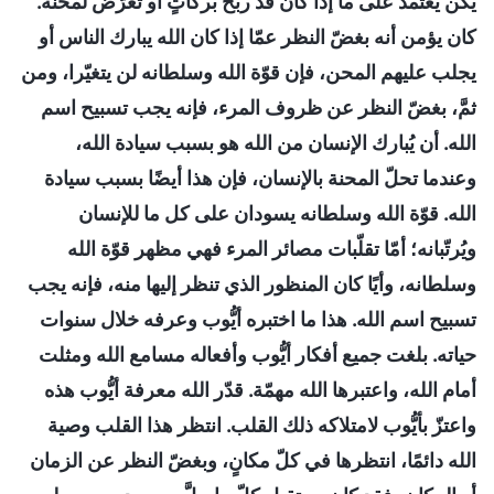
يكن يعتمد على ما إذا كان قد ربح بركاتٍ أو تعرّض لمحنة.
كان يؤمن أنه بغضّ النظر عمّا إذا كان الله يبارك الناس أو
يجلب عليهم المحن، فإن قوّة الله وسلطانه لن يتغيّرا، ومن
ثمَّ، بغضّ النظر عن ظروف المرء، فإنه يجب تسبيح اسم
الله. أن يُبارك الإنسان من الله هو بسبب سيادة الله،
وعندما تحلّ المحنة بالإنسان، فإن هذا أيضًا بسبب سيادة
الله. قوّة الله وسلطانه يسودان على كل ما للإنسان
ويُرتّبانه؛ أمّا تقلّبات مصائر المرء فهي مظهر قوّة الله
وسلطانه، وأيًا كان المنظور الذي تنظر إليها منه، فإنه يجب
تسبيح اسم الله. هذا ما اختبره أيُّوب وعرفه خلال سنوات
حياته. بلغت جميع أفكار أيُّوب وأفعاله مسامع الله ومثلت
أمام الله، واعتبرها الله مهمّة. قدّر الله معرفة أيُّوب هذه
واعتزّ بأيُّوب لامتلاكه ذلك القلب. انتظر هذا القلب وصية
الله دائمًا، انتظرها في كلّ مكانٍ، وبغضّ النظر عن الزمان