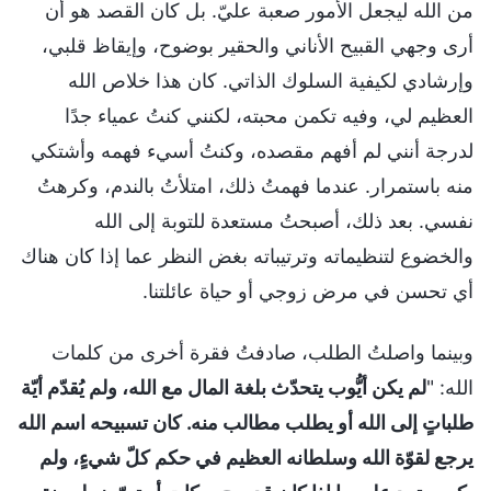
من الله ليجعل الأمور صعبة عليّ. بل كان القصد هو أن
أرى وجهي القبيح الأناني والحقير بوضوح، وإيقاظ قلبي،
وإرشادي لكيفية السلوك الذاتي. كان هذا خلاص الله
العظيم لي، وفيه تكمن محبته، لكنني كنتُ عمياء جدًا
لدرجة أنني لم أفهم مقصده، وكنتُ أسيء فهمه وأشتكي
منه باستمرار. عندما فهمتُ ذلك، امتلأتُ بالندم، وكرهتُ
نفسي. بعد ذلك، أصبحتُ مستعدة للتوبة إلى الله
والخضوع لتنظيماته وترتيباته بغض النظر عما إذا كان هناك
أي تحسن في مرض زوجي أو حياة عائلتنا.
وبينما واصلتُ الطلب، صادفتُ فقرة أخرى من كلمات
الله: "
لم يكن أيُّوب يتحدّث بلغة المال مع الله، ولم يُقدّم أيّة
طلباتٍ إلى الله أو يطلب مطالب منه. كان تسبيحه اسم الله
يرجع لقوّة الله وسلطانه العظيم في حكم كلّ شيءٍ، ولم