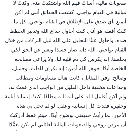
صعوبات مالية، أسأتُ فهم الله واشتكيتُ منه، وكنتُ لا
مبالية في القيام بواجبي. كشفت الحقائق أنني لم أكن
أتمتع بأي صدق على الإطلاق في القيام بواجبي. كل ما
كنتُ أفعله هو أنني كنت أحاول خداع الله وتدبير الخطط
ضده، وأحاول عبثًا التحايل على الله لنيل البركات من خلال
القيام بواجبي. الله ذاته صار جسدًا ويعبر عن الحق لكي
يخلصنا. إنه يكرس كل دم قلبه لنا، ولا يراعي مصالحه
الخاصة أبدًا. جوهر الله أمين؛ إنه نكران للذات، وجميل،
وصالح. وفي المقابل، كانت هناك مساومات ومطالب
وخداعات مخفية داخل القليل من الواجب الذي قمتُ به،
ولم أكن أعامل الله على أنه الله مطلقًا. كنتُ إنسانة أنانية
وحقيرة فقدت كل إنسانية وعقل. لو لم تحل بي هذه
الأمور، لما رأيتُ حقيقتي بوضوح أبدًا. حينئذٍ فقط أدركتُ
أن مرض زوجي والصعوبات المالية لعائلتي لم تكن تعمُّدًا