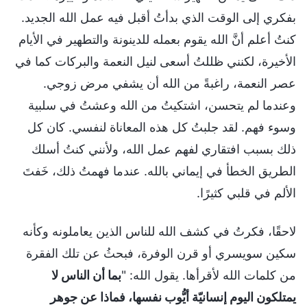
بفكري إلى الوقت الذي بدأتُ أقبل فيه عمل الله الجديد.
كنتُ أعلم أنَّ الله يقوم بعمله للدينونة والتطهير في الأيام
الأخيرة، لكنني ظللتُ أسعى لنيل النعمة والبركات كما في
عصر النعمة، راغبةً من الله أن يشفي مرض زوجي.
وعندما لم يتحسن، اشتكيتُ من الله وعشتُ في سلبية
وسوء فهم. لقد جلبتُ كل هذه المعاناة لنفسي. كان كل
ذلك بسبب افتقاري لفهم عمل الله، ولأنني كنتُ أسلك
الطريق الخطأ في إيماني بالله. عندما فهمتُ ذلك، خَفتَ
الألم في قلبي كثيرًا.
لاحقًا، فكرتُ في كشف الله للناس الذين يعاملونه وكأنه
سكين سويسري أو قرن الوفرة، فبحثُ عن تلك الفقرة
من كلمات الله لأقرأها. يقول الله: "
بما أن الناس لا
يمتلكون اليوم إنسانيّة أيُّوب نفسها، فماذا عن جوهر