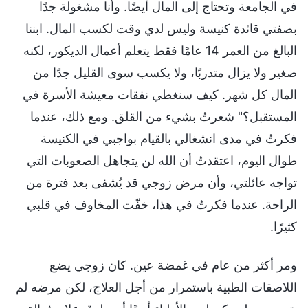
في الجامعة وتحتاج إلى المال أيضًا. وأنا مشغولة جدًا
بصفتي قائدة كنيسة وليس لدي وقت لكسب المال. ابننا
البالغ من العمر 14 عامًا فقط يتعلم أعمال الديكور، لكنه
صغير ولا يزال متدربًا، ولا يكسب سوى القليل جدًا من
المال كل شهر. كيف سنغطي نفقات معيشة الأسرة في
المستقبل؟" شعرتُ بشيء من القلق. ومع ذلك، عندما
فكرتُ في مدى انشغالي بالقيام بواجبي في الكنيسة
طوال اليوم، اعتقدتُ أن الله لن يتجاهل الصعوبات التي
تواجه عائلتي، وأن مرض زوجي قد يُشفى بعد فترة من
الراحة. عندما فكرتُ في هذا، خفّت المخاوف في قلبي
كثيرًا.
ومر أكثر من عام في غمضة عين. كان زوجي يضع
اللاصقات الطبية باستمرار من أجل العلاج، لكن مرضه لم