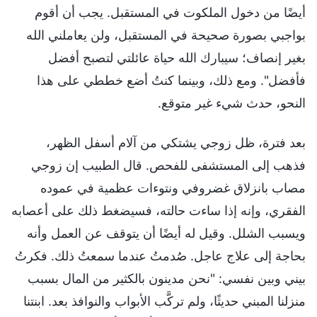
أيضًا من دخول الملكوت في المستقبل. يجب أن أقوم
بواجبي بصورة صحيحة في المستقبل، ولن يعاملني الله
بغير إنصاف؛ سيبارك الله حياة عائلتي لتصبح أفضل
فأفضل". ومع ذلك، وبينما كنتُ أضع خططي على هذا
النحو، حدث شيء غير متوقع.
بعد فترة، ظل زوجي يشتكي من آلام أسفل الظهر،
فذهب إلى المستشفى للفحص. قال الطبيب إن زوجي
مصاب بانزلاق غضروفي ونتوءات عظمية في عموده
الفقري، وإنه إذا ساءت حالته، فسيضغط ذلك على أعصابه
ويسبب الشلل. وقيل له أيضًا أن يتوقف عن العمل وأنه
بحاجة إلى علاج عاجل. صُدمتُ عندما سمعتُ ذلك. فكرتُ
بيني وبين نفسي: "نحن مدينون بالكثير من المال بسبب
منزلنا المبني حديثًا، ولم تركَّب الأبواب والنوافذ بعد. ابنتنا