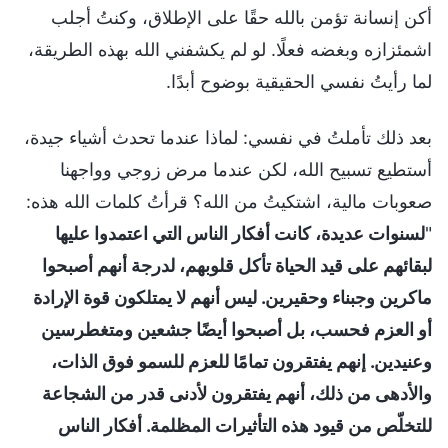
أكن إنسانة تؤمن بالله حقًا على الإطلاق، وكنتُ أجلب
اشمئزازه وبغضه فعلًا. لو لم يكشفني الله بهذه الطريقة،
لما رأيتُ نفسي الحقيقية بوضوح أبدًا.
بعد ذلك تأملتُ في نفسي: لماذا عندما تحدث أشياء جيدة،
أستطيع تسبيح الله، لكن عندما مرض زوجي وواجهنا
صعوبات مالية، اشتكيتُ من الله؟ قرأتُ كلمات الله هذه:
"
لسنوات عديدة، كانت أفكار الناس التي اعتمدوا عليها
لبقائهم على قيد الحياة تأكل قلوبهم، لدرجة أنهم أصبحوا
ماكرين وجبناء وحقيرين. ليس أنهم لا يمتلكون قوة الإرادة
أو العزم فحسب، بل أصبحوا أيضًا جشعين ومتغطرسين
وعنيدين. إنهم يفتقرون تمامًا للعزم للسمو فوق الذات،
والأدهى من ذلك، أنهم يفتقرون لأدنى قدر من الشجاعة
للتخلّص من قيود هذه التأثيرات المظلمة. أفكار الناس