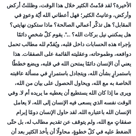
الأخيرة؟ لقد قدّمتُ الكثير خلال هذا الوقت، وظللتُ أركض
وأركض، وعانيتُ الكثير؛ فهل أعطاني الله أيّة وعودٍ في
المقابل؟ هل تذكّر أعمالي الصالحة؟ ماذا ستكون نهايتي؟
هل يمكنني نيل بركات الله؟ ...". يقوم كلّ شخصٍ دائمًا
بإجراء هذه الحسابات داخل قلبه، ويُقدّم لله مطالب تحمل
دوافعه، وطموحاته، وعقليته القائمة على الصفقات. هذا
يعني أن الإنسان دائمًا يمتحن الله في قلبه، ويضع خططًا
باستمرارٍ بشأن الله، ويتجادل باستمرارٍ في مسألة عاقبته
الخاصة به مع الله، ويحاول الحصول على بيان من الله،
ويرى ما إذا كان الله يستطيع أن يعطيه ما يريده أم لا. وفي
الوقت نفسه الذي يسعى فيه الإنسان إلى الله، لا يعامل
الإنسان الله باعتباره الله. لقد حاول الإنسان دومًا إبرام
صفقاتٍ مع الله، ولم يتوقف عن تقديم مطالب له، بل حتّى
الضغط عليه في كلّ خطوةٍ، محاولًا أن يأخذ الكثير بعد أن