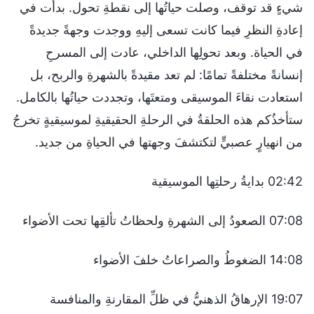
شيءٍ قد توقف، وصلت حياتُها إلى نقطةِ تحول. بدأت في
إعادةِ النظرِ فيما كانت تسعى إليهِ ووجدت وجهةً جديدةً
في الحياة. وبعد تحولِها الداخلي، عادت إلى المسرحِ
إنسانةً مختلفةً تمامًا: لم تعد مقيدةً بالشهرةِ والربح، بل
استعادت نقاءَ الموسيقى ومتعتَها، وتجددت حياتُها بالكامل.
ستأخذُكم هذه الحلقةُ في الرحلةِ الحقيقيةِ لموسيقيةٍ تخرجُ
من انهيارٍ عصبيٍّ لتكتشفَ وجهتها في الحياةِ من جديد.
02:42 بدايةُ رحلتِها الموسيقية
07:08 الصعودُ إلى الشهرةِ ولحظاتُ تألقِها تحت الأضواء
14:08 الضغوطُ والصراعاتُ خلفَ الأضواء
19:07 الإرهاقُ الذهنيُّ في ظلِّ المقارنةِ والمنافسة