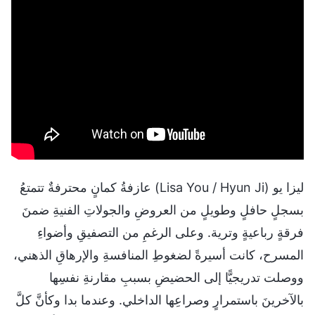
ليزا يو (Lisa You / Hyun Ji) عازفةُ كمانٍ محترفةٌ تتمتعُ
بسجلٍ حافلٍ وطويلٍ من العروضِ والجولاتِ الفنيةِ ضمنَ
فرقةٍ رباعيةٍ وترية. وعلى الرغمِ من التصفيقِ وأضواءِ
المسرح، كانت أسيرةً لضغوطِ المنافسةِ والإرهاقِ الذهني،
ووصلت تدريجيًّا إلى الحضيضِ بسببِ مقارنةِ نفسِها
بالآخرينَ باستمرارٍ وصراعِها الداخلي. وعندما بدا وكأنَّ كلَّ