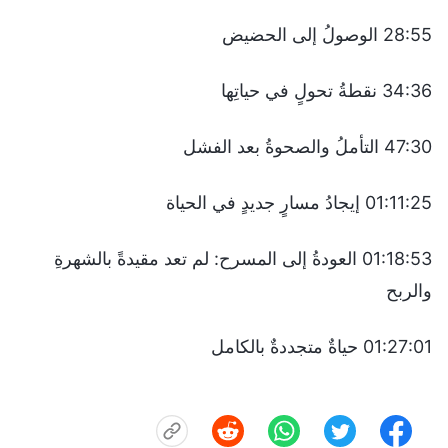
28:55 الوصولُ إلى الحضيض
34:36 نقطةُ تحولٍ في حياتِها
47:30 التأملُ والصحوةُ بعد الفشل
01:11:25 إيجادُ مسارٍ جديدٍ في الحياة
01:18:53 العودةُ إلى المسرح: لم تعد مقيدةً بالشهرةِ
والربح
01:27:01 حياةٌ متجددةٌ بالكامل