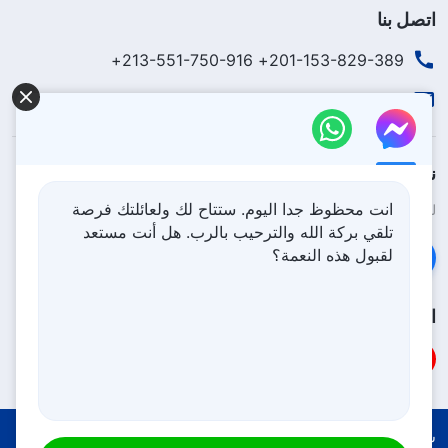
اتصل بنا
201-153-829-389+ 213-551-750-916+
contact.ar@godfootsteps.org
نزل ملكوت الله.
انت محظوظ جدا اليوم. ستتاح لك ولعائلتك فرصة
لقد نزلت المملكة بالفعل إلى الأرض! هل تريد دخوله؟
اعرف المزيد
تلقي بركة الله والترحيب بالرب. هل أنت مستعد
لقبول هذه النعمة؟
تواصل معنا عبر Messenger
اتبعنا
شروط الاستخدام
الخصوصية
شكر وتقدير