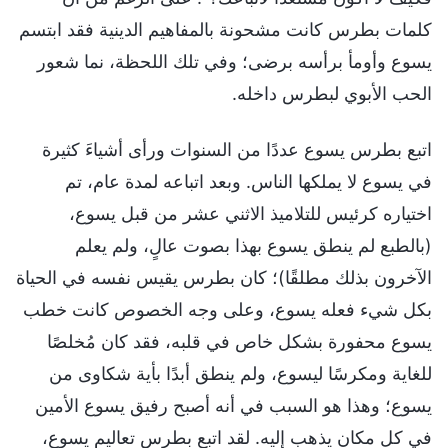
كلمات بطرس كانت مشحونة بالمفاهيم الدينية فقد ابتسم
يسوع وأومأ برأسه برضى؛ وفي تلك اللحظة، نما شعور
الحب الأبوي لبطرس داخله.
اتبع بطرس يسوع عددًا من السنوات ورأى أشياءَ كثيرة
في يسوع لا يملكها الناس. وبعد اتباعه لمدة عام، تم
اختياره كرئيس للتلاميذ الاثني عشر من قبل يسوع،
(بالطبع لم ينطق يسوع بهذا بصوت عالٍ، ولم يعلم
الآخرون بذلك مطلقًا)؛ كان بطرس يقيس نفسه في الحياة
بكل شيء فعله يسوع، وعلى وجه الخصوص كانت خطب
يسوع محفورة بشكل خاص في قلبه، فقد كان مُخلصًا
للغاية ومكرسًا ليسوع، ولم ينطق أبدًا بأية شكاوى من
يسوع؛ وهذا هو السبب في أنه أصبح رفيق يسوع الأمين
في كل مكان يذهب إليه. لقد اتبع بطرس تعاليم يسوع،