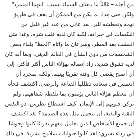
من أجله – غالبًأ ما يلعنان السماء بسبب "ابنهما المتمرد".
ولكن حتى هذا، لم يكن من الممكن أن يقف في طريق
نهمه وتعطشه للبر. لقد عانى من عدد غير قليل من
النكسات في خبراته، لكنه كان لديه قلب شره، وغدا مثل
العشب بعد المطر. وسرعان ما واتاه "الحظ" بلقاء بعض
الشخصيات من ذوي الشأن في العالم الديني، وبما أنه كان
لديه تشوق شديد، زاد اتصاله بهؤلاء الناس أكثر فأكثر، إلى
أن أصبح يقضي كل وقته تقريبًا بينهم. ولكنه بمجرد أن
انغمس في سعادة تظللها القناعة والرضى، اكتشف فجأة
أن معظم هؤلاء الناس يؤمنون بما تلفظه شفاههم، ولم
تركن قلوبهم إلى الإيمان. كيف استطاع بطرس، ذو النفس
التقية والنقية، أن يتحمل مثل هذه الصدمة؟ لقد اكتشف
أن جميع الأشخاص الذين تعامل معهم تقريبًا كانوا وحوشًا
في رداء بشري؛ لقد كانوا حيوانات بملامح بشرية. في ذلك