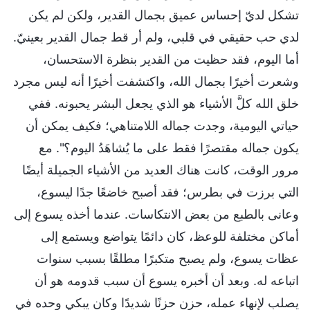
تشكل لديّ إحساس عميق بجمال القدير، ولكن لم يكن
لدي حب حقيقي في قلبي، ولم أر قط جمال القدير بعينيّ.
أما اليوم، فقد حظيت من القدير بنظرة الاستحسان،
وشعرت أخيرًا بجمال الله، واكتشفت أخيرًا أنه ليس مجرد
خلق الله كلَّ الأشياء هو الذي يجعل البشر يحبونه. ففي
حياتي اليومية، وجدت جماله اللامتناهي؛ فكيف يمكن أن
يكون جماله مقتصرًا فقط على ما يُشاهَدُ اليوم؟". مع
مرور الوقت، كانت هناك العديد من الأشياء الجميلة أيضًا
التي برزت في بطرس؛ فقد أصبح خاضعًا جدًا ليسوع،
وعانى بالطبع من بعض الانتكاسات. عندما أخذه يسوع إلى
أماكن مختلفة للوعظ، كان دائمًا يتواضع ويستمع إلى
عظات يسوع، ولم يصبح متكبرًا مطلقًا بسبب سنوات
اتباعه له. وبعد أن أخبره يسوع أن سبب قدومه هو أن
يصلب لإنهاء عمله، حزن حزنًا شديدًا وكان يبكي وحده في