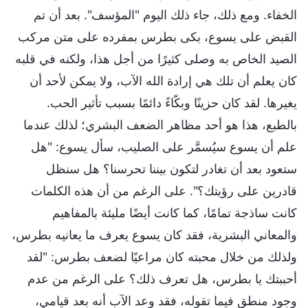
الخفاء. ومع ذلك، جاء ذلك اليوم "المؤسف". بعد أن تم
القبض على يسوع، بكى بطرس بمفرده على متن مركب
الصيد الخاص به وصلى كثيرًا من أجل هذا، ولكنه في قلبه
كان يعلم أن تلك هي إرادة الله الآب، ولا يمكن لأحد أن
يغيرها. لقد كان حزينًا وبكّاءً دائمًا بسبب تأثير الحب.
بالطبع، هذا هو أحد مظاهر الضعف البشري؛ لذلك عندما
علم أن يسوع سيُسمَّر على الصليب، سأل يسوع: "هل
ستعود بعد أن تغادر لتكون بيننا تحرسنا؟ هل سنظل
قادرين على رؤيتك؟". على الرغم من أن هذه الكلمات
كانت ساذجة تمامًا، كما كانت أيضًا مليئة بالمفاهيم
والمعاني البشرية، فقد كان يسوع يعرف ما يعانيه بطرس،
ولذلك من خلال محبته كان مراعيًا لضعف بطرس: "لقد
أحببتك يا بطرس، هل تعرف ذلك؟ على الرغم من عدم
وجود منطق فيما تقوله، فقد وعد الآب أنه بعد قيامي،