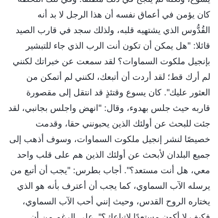
كان يؤمن في أعماق نفسه أن هذا الرجل لا بد أنه
القُدُّوس الذي يشتهيه قلبه، ولذلك سجد في قارب الصيد
قائلا: "هل يمكن أن تكون أنت الرب الذي جاء للتبشير
بإنجيل ملكوت السماوات؟ لقد سمعت عن خبراتك لكنني
لم أرك قط؛ لقد أردت أن أتبعك، لكنني لم أتمكن من
العثور عليك". كان يسوع وقتئذٍ قد انتقل إلى مقصورة
قاربه حيث جلس بهدوء، وقال: "انهض واجلس بجانبي، لقد
جئت للبحث عن أولئك الذين يحبونني حقا، وقدمت
خصيصًا لنشر إنجيل ملكوت السماوات، وسوف أذهب إلى
جميع البلدان لأبحث عن أولئك الذين هم على قلب واحد
معي، هل أنت مستعد؟". أجاب بطرس: "يجب أن أتبع من
يرسله الآب السماوي، كما يجب أن أعترف بأنه هو الذي
يختاره الروح القدس، وحيث إنني أحب الآب السماوي،
فكيف لا أكون مستعدًا لاتباعك؟". على الرغم من أن