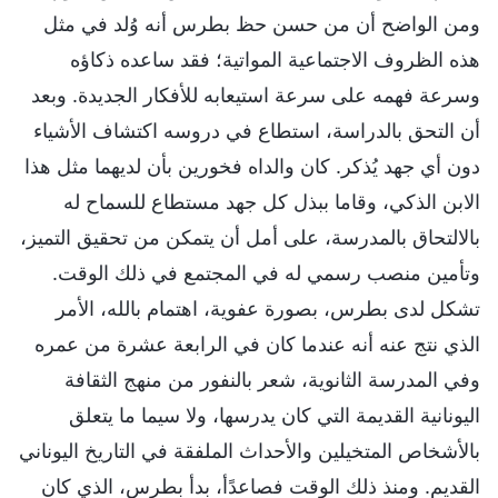
ومن الواضح أن من حسن حظ بطرس أنه وُلد في مثل
هذه الظروف الاجتماعية المواتية؛ فقد ساعده ذكاؤه
وسرعة فهمه على سرعة استيعابه للأفكار الجديدة. وبعد
أن التحق بالدراسة، استطاع في دروسه اكتشاف الأشياء
دون أي جهد يُذكر. كان والداه فخورين بأن لديهما مثل هذا
الابن الذكي، وقاما ببذل كل جهد مستطاع للسماح له
بالالتحاق بالمدرسة، على أمل أن يتمكن من تحقيق التميز،
وتأمين منصب رسمي له في المجتمع في ذلك الوقت.
تشكل لدى بطرس، بصورة عفوية، اهتمام بالله، الأمر
الذي نتج عنه أنه عندما كان في الرابعة عشرة من عمره
وفي المدرسة الثانوية، شعر بالنفور من منهج الثقافة
اليونانية القديمة التي كان يدرسها، ولا سيما ما يتعلق
بالأشخاص المتخيلين والأحداث الملفقة في التاريخ اليوناني
القديم. ومنذ ذلك الوقت فصاعدًأ، بدأ بطرس، الذي كان