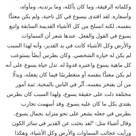
وكلماته الرقيقة، وما كان يأكله، وما يرتديه، ومأواه،
وأسفاره. لقد اقتدى بيسوع في كل ناحية، ولم يكن معتدًّا
بنفسه، لكنه انسلخ من كل الأشياء القديمة السابقة واتبع
يسوع في القول والفعل. عندها شعر أن السماوات
والأرض وكل الأشياء كانت في يد القدير، وأنه لهذا السبب
لم يكن له خياره الشخصي. وكان بطرس أيضًأ يستوعب
كل ماهية يسوع واعتبره قدوةً له. تدل حياة يسوع على أنه
لم يكن معتدًّا بنفسه أو متغطرسًا فيما كان يفعله، وبدلًا
من أن يفتخر بنفسه، أثّر في الناس بالمحبة. ثمة أمور
مختلفة دلت على حقيقة يسوع، ولهذا السبب كان بطرس
يقتدي بكل ما كان عليه يسوع. وقد أسهمت تجارب
بطرس في جعله يشعر على نحو متزايد بجمال يسوع،
وقال أشياءَ مثل: "لقد بحثت عن القدير في سائر الكون
ورأيت عجائب السماوات والأرض وكل الأشياء، وهكذا