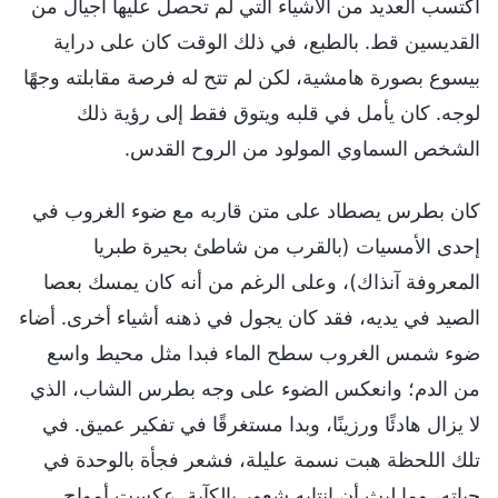
اكتسب العديد من الأشياء التي لم تحصل عليها أجيال من
القديسين قط. بالطبع، في ذلك الوقت كان على دراية
بيسوع بصورة هامشية، لكن لم تتح له فرصة مقابلته وجهًا
لوجه. كان يأمل في قلبه ويتوق فقط إلى رؤية ذلك
الشخص السماوي المولود من الروح القدس.
كان بطرس يصطاد على متن قاربه مع ضوء الغروب في
إحدى الأمسيات (بالقرب من شاطئ بحيرة طبريا
المعروفة آنذاك)، وعلى الرغم من أنه كان يمسك بعصا
الصيد في يديه، فقد كان يجول في ذهنه أشياء أخرى. أضاء
ضوء شمس الغروب سطح الماء فبدا مثل محيط واسع
من الدم؛ وانعكس الضوء على وجه بطرس الشاب، الذي
لا يزال هادئًا ورزينًا، وبدا مستغرقًا في تفكير عميق. في
تلك اللحظة هبت نسمة عليلة، فشعر فجأة بالوحدة في
حياته، وما لبث أن انتابه شعور بالكآبة. عكست أمواج