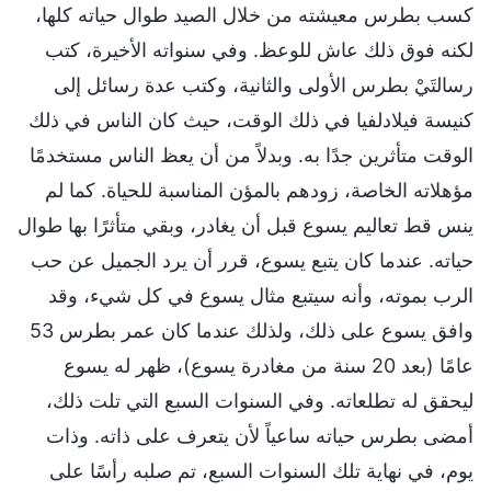
كسب بطرس معيشته من خلال الصيد طوال حياته كلها،
لكنه فوق ذلك عاش للوعظ. وفي سنواته الأخيرة، كتب
رسالتَيْ بطرس الأولى والثانية، وكتب عدة رسائل إلى
كنيسة فيلادلفيا في ذلك الوقت، حيث كان الناس في ذلك
الوقت متأثرين جدًا به. وبدلاً من أن يعظ الناس مستخدمًا
مؤهلاته الخاصة، زودهم بالمؤن المناسبة للحياة. كما لم
ينس قط تعاليم يسوع قبل أن يغادر، وبقي متأثرًا بها طوال
حياته. عندما كان يتبع يسوع، قرر أن يرد الجميل عن حب
الرب بموته، وأنه سيتبع مثال يسوع في كل شيء، وقد
وافق يسوع على ذلك، ولذلك عندما كان عمر بطرس 53
عامًا (بعد 20 سنة من مغادرة يسوع)، ظهر له يسوع
ليحقق له تطلعاته. وفي السنوات السبع التي تلت ذلك،
أمضى بطرس حياته ساعياً لأن يتعرف على ذاته. وذات
يوم، في نهاية تلك السنوات السبع، تم صلبه رأسًا على