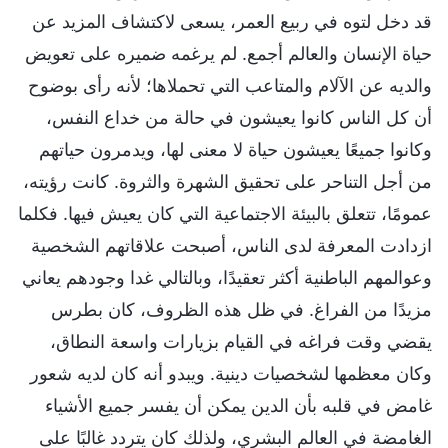
قد دخل لتوه في ربيع العمر، يسعى لاكتشاف المزيد عن
حياة الإنسان والعالم أجمع. لم يرغمه ضميره على تعويض
والديه عن الآلام والمتاعب التي تحملاها؛ لأنه رأى بوضوح
أن كل الناس كانوا يعيشون في حالة من خداع النفس،
وكانوا جميعًا يعيشون حياة لا معنى لها، ويدمرون حياتهم
من أجل التناحر على تحقيق الشهرة والثروة. كانت رؤيته،
عمومًا، تتعلق بالبيئة الاجتماعية التي كان يعيش فيها. فكلما
ازدادت المعرفة لدى الناس، أصبحت علاقاتهم الشخصية
وعوالمهم الباطنية أكثر تعقيدًا، وبالتالي غدا وجودهم يعاني
مزيدًا من الفراغ. في ظل هذه الظروف، كان بطرس
يقضي وقت فراغه في القيام بزيارات واسعة النطاق،
وكان معظمها لشخصيات دينية. ويبدو أنه كان لديه شعور
غامض في قلبه بأن الدين يمكن أن يفسر جميع الأشياء
الغامضة في العالم البشري، ولذلك كان يتردد غالبًا على