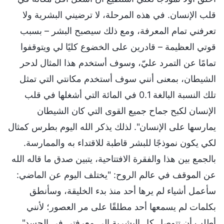
قلب الإنسان. في هذه المرحلة، لا ترضيني البشرية ولا
تعرفني تمام المعرفة، ومع ذلك سيصبح البشر – بسبب
قوتي العظيمة – قادرين على الخضوع كليًا لي ويتوقفوا
تمامًا عن التمرد عليّ، وسوف أستخدم هذا المثال لدحر
الشيطان، بمعنى أنني سوف أستخدم مكانتي التي تمثل
تلك النسبة البالغة 0.1 في المائة التي أشغلها في قلب
الإنسان لكبح جماح جميع القوى التي كان الشيطان
يمارسها على الإنسان". لذلك يذكر الله اليوم بطرس كمثال
لكي يكون نموذجًا للبشر قاطبة للاقتداء به والممارسة.
بالجمع بين هذا والفقرة الافتتاحية، يتبين صدق ما قاله الله
عن الموقف في عالم الروح: "يختلف اليوم عن الماضي:
سأعمل أشياء لم يرها أحد منذ بدء الخليقة، وسأنطق
بكلمات لم يسمعها أحد مطلقًا على مر العصور؛ لأنني
أطلب أن تتوصل كل البشرية إلى معرفتي في الجسد".