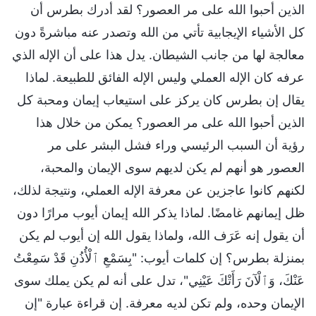
الذين أحبوا الله على مر العصور؟ لقد أدرك بطرس أن
كل الأشياء الإيجابية تأتي من الله وتصدر عنه مباشرةً دون
معالجة لها من جانب الشيطان. يدل هذا على أن الإله الذي
عرفه كان الإله العملي وليس الإله الفائق للطبيعة. لماذا
يقال إن بطرس كان يركز على استيعاب إيمان ومحبة كل
الذين أحبوا الله على مر العصور؟ يمكن من خلال هذا
رؤية أن السبب الرئيسي وراء فشل البشر على مر
العصور هو أنهم لم يكن لديهم سوى الإيمان والمحبة،
لكنهم كانوا عاجزين عن معرفة الإله العملي، ونتيجة لذلك،
ظل إيمانهم غامضًا. لماذا يذكر الله إيمان أيوب مرارًا دون
أن يقول إنه عَرَف الله، ولماذا يقول الله إن أيوب لم يكن
بمنزلة بطرس؟ إن كلمات أيوب: "بِسَمْعِ ٱلْأُذُنِ قَدْ سَمِعْتُ
عَنْكَ، وَٱلْآنَ رَأَتْكَ عَيْنِي"، تدل على أنه لم يكن يملك سوى
الإيمان وحده، ولم تكن لديه معرفة. إن قراءة عبارة "إن