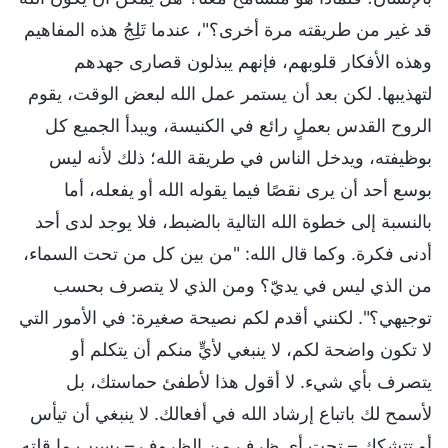
قد غير من طريقته مرة أخرى؟"، عندما تَلِجُ هذه المفاهيم
وهذه الأفكار قلوبهم، فإنهم يبذلون قصارى جهدهم
لتهذيبها. لكن بعد أن يستمر عمل الله لبعض الوقت، يقوم
الروح القدس بعملٍ رائع في الكنيسة، ويبدأ الجميع كل
بوظيفته، ويدخل الناس في طريقة الله؛ ذلك لأنه ليس
بوسع أحد أن يرى نقصًا فيما يقوله الله أو يفعله، أما
بالنسبة إلى خطوة الله التالية بالضبط، فلا يوجد لدى أحد
أدنى فكرة. وكما قال الله: "من بين كل من تحت السماء،
من الذي ليس في يديّ؟ ومن الذي لا يتصرف بحسب
توجيهي؟". لكنني أقدم لكم نصيحة صغيرة: في الأمور التي
لا تكون واضحة لكم، لا ينبغي لأيٍّ منكم أن يتكلم أو
يتصرف بأي شيء. لا أقول هذا لأطفئ حماستك، بل
لأسمح لك باتباع إرشاد الله في أفعالك. لا ينبغي أن تيأس
أو تتشكك – تحت أي ظرفٍ من الظروف – بسبب ما قلته