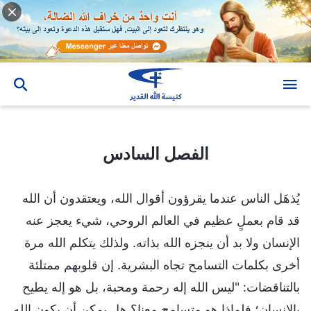
الفصل السادس
الفصل السادس
يُذهَل الناس عندما يقرؤون أقوال الله، ويعتقدون أن الله
قد قام بعملٍ عظيم في العالم الروحي، شيء يعجز عنه
الإنسان ولا بد أن ينجزه الله بذاته. ولذلك يتكلم الله مرة
أخرى بكلمات التسامح تجاه البشرية. إن قلوبهم ممتلئة
بالتناقضات: "ليس الله إله رحمة ومحبة، بل هو إله يطيح
بالإنسان؛ فلماذا هو متسامح معنا؟ هل يمكن أن يكون الله