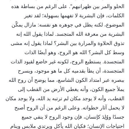
الحلو والمر بين ظهرانيهم". على الرغم من بساطة هذه
الكلمات، فإن البشرية لا تفهمها بسهولة؛ لقد تغير
الموضوع، لكنه يظل في جوهره هو نفسه: مازال يمكّن
البشرية من معرفة الله المتجسد. لماذا يقول الله إنه
تذوق الحلاوة والمرارة بين البشر؟ لماذا يقول إنه مشى
وسط كل البشر؟ الله هو الروح، وهو أيضًا الذات
المتجسدة. يستطيع الروح، لكونه غير خاضع لقيود الذات
المتجسدة، أن يطأ بقدميه كل ما هو موجود، ويسرح
ببصره عبر امتداد الكون الشاسع، مما يوضح أن روح الله
يملأ جميع الكون، وأنه يغطي الأرض من القطب إلى
القطب، وأنه لا يوجد مكان لم ترتبه يد الله، ولا يوجد مكان
لا يحمل آثار خطواته. وعلى الرغم من أن الروح أصبح
جسدًا ووُلِدَ كإنسان، فإن وجود الروح لا ينفي جميع
احتياجات الإنسان؛ فكيان الله يأكل ويرتدي ملابس وينام