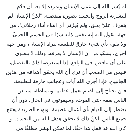
لم يُشِر الله إلى عمى الإنسان وتمرده إلا بعد أن قدَّم
للبشرية الروح والجسد بصورة منفصلة: "لكنَّ الإنسان لم
يتعرف عليَّ بحق، ولم يُعِرْني أي انتباه أثناء رحلاتي". من
جهة، يقول الله إنه يخفي ذاته سرًا في الجسمِ اللحميِّ،
ولا يقوم بأي شيء خارق للطبيعة ليراه الإنسان، ومن جهة
أخرى، يشكو من أن الإنسان لا يعرفه. وذلك لا ينطوي
على أي تناقض. في الواقع، إذا استعرضنا ذلك بالتفصيل،
فليس من الصعب أن نرى أن الله يحقق أهدافه من هذين
الجانبين. فإذا أجرى الله آيات وعجائب خارقة للطبيعة،
فلن يحتاج إلى القيام بعمل عظيم. وببساطة، سيلعن
الناس بفمه حتى الموت، وسيموتون في الحال، دون أن
يضطر إلى القيام بأي أعمال عظيمة، وبهذه الطريقة يقتنع
جميع الناس. لكنَّ ذلك لا يحقق هدف الله من التجسد. لو
كان الله قد فعل هذا حقًا، لما تمكن البشر مطلقًا من