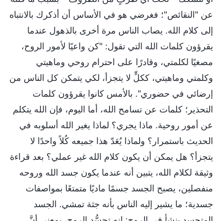
عن "النقائص"؛ فغرضي هو في الأساس أن أذكرك بالانتباه
إلى كلام الله. يصاب الناس مرة أخرى بالذهول عندما
يقرؤون كلمات الله التي تقول: "كن واعيًا لأمور الروح،
مصغيًا لكلمتي، وقادرًا على احترام روحي وماهيتي
وكلمتي وماهيتي، ككلٍّ لا يتجزأ، لكي يتمكن كل الناس من
إرضائي في حضوري". بالأمس كانوا يقرؤون كلمات
التحذير؛ كلمات عن تسامح الله، أما اليوم، فإن الله يتكلم
عن أمور روحية. ماذا يجري؟ لماذا يغير الله أسلوبه في
الحديث باستمرار؟ ولماذا يُعَدّ هذا جميعه كُلاً واحدًا لا
يتجزأ؟ هل يمكن أن يكون كلام الله غير عملي؟ بعد قراءة
وثيقة لكلام الله، يتبين أنه عندما يكون جسد الله وروحه
منفصلين، يصبح الجسد جسمًا ماديًا متمتعًا بمواصفات
جسدية؛ ما يشير إليه الناس بأنه جثة تمشي. الجسد
المتجسد ينشأ في الروح: إنه تجسُّد الروح، بمعنى أنَّ