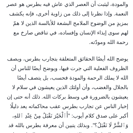
والمودة، ليثبت أن العصر الذي عاش فيه بطرس هو عصر
النعمة. وإذا نظرنا إلى ذلك من زاوية أخرى، فإنه يكشف
بمزيدٍ من الوضوح الملامح البشعة للأبالسة الذين لا همّ
لهم سوى إيذاء الإنسان وإفساده، في تناقض صارخ مع
رحمة الله ومودّته.
يوضح الله أيضًا الحقائق المتعلقة بتجارب بطرس، ويصف
الظروف الفعلية التي جرت فيها، ويوضح أيضًا للناس أن
الله لا يملك الرحمة والمودة فحسب، بل يتصف أيضًا
بالجلال والغضب، وأن أولئك الذين يعيشون في سلام لا
يعيشون بالضرورة في وسط بركات الله. ذلك أنه حتى إن
إخبار الناس عن تجارب بطرس عقب محاكماته يعد دليلًا
أكبر على صدق كلام أيوب: "أَٱلْخَيْرَ نَقْبَلُ مِنْ عِنْدِ ٱللهِ،
وَٱلشَّرَّ لَا نَقْبَلُ؟". وبذلك يتبين أن معرفة بطرس بالله قد