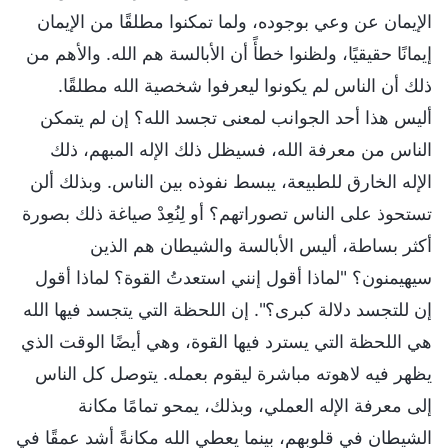
الإيمان عن وعي بوجوده، ولما تمكنوا مطلقًا من الإيمان
إيمانًا حقيقيًا، ولظنوا خطأً أن الأبالسة هم الله. والأهم من
ذلك أن الناس لم يكونوا ليعرفوا شخصية الله مطلقًا.
أليس هذا أحد الجوانب لمعنى تجسد الله؟ إن لم يتمكن
الناس من معرفة الله، فسيظل ذلك الإله المبهم، ذلك
الإله الخارق للطبيعة، يبسط نفوذه بين الناس. وبذلك ألن
تستحوذ على الناس تصوراتهم؟ أو لِنُعِدْ صياغة ذلك بصورة
أكثر بساطة، أليس الأبالسة والشيطان هم الذين
سيهيمنون؟ "لماذا أقول إنني استعدتُ القوة؟ لماذا أقول
إن للتجسد دلالة كبرى؟". إن اللحظة التي يتجسد فيها الله
هي اللحظة التي يسترد فيها القوة، وهي أيضًا الوقت الذي
يظهر فيه لاهوته مباشرة ليقوم بعمله. يتوصل كل الناس
إلى معرفة الإله العملي، وبذلك، يمحو تمامًا مكانة
الشيطان في قلوبهم، بينما يعطي الله مكانةً أشد عمقًا في