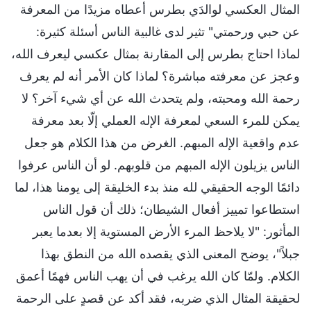
المثال العكسي لوالدَي بطرس أعطاه مزيدًا من المعرفة
عن حبي ورحمتي" تثير لدى غالبية الناس أسئلة كثيرة:
لماذا احتاج بطرس إلى المقارنة بمثال عكسي ليعرف الله،
وعجز عن معرفته مباشرة؟ لماذا كان الأمر أنه لم يعرف
رحمة الله ومحبته، ولم يتحدث الله عن أي شيء آخر؟ لا
يمكن للمرء السعي لمعرفة الإله العملي إلّا بعد معرفة
عدم واقعية الإله المبهم. الغرض من هذا الكلام هو جعل
الناس يزيلون الإله المبهم من قلوبهم. لو أن الناس عرفوا
دائمًا الوجه الحقيقي لله منذ بدء الخليقة إلى يومنا هذا، لما
استطاعوا تمييز أفعال الشيطان؛ ذلك أن قول الناس
المأثور: "لا يلاحظ المرء الأرض المستوية إلا بعدما يعبر
جبلاً"، يوضح المعنى الذي يقصده الله من النطق بهذا
الكلام. ولمّا كان الله يرغب في أن يهب الناس فهمًا أعمق
لحقيقة المثال الذي ضربه، فقد أكد عن قصدٍ على الرحمة