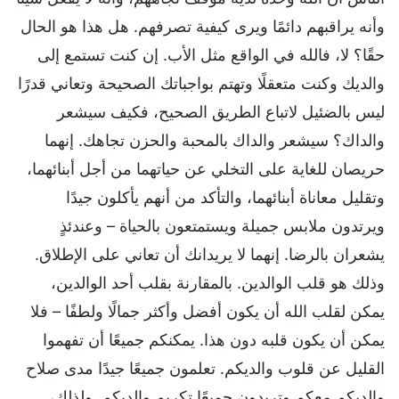
وأنه يراقبهم دائمًا ويرى كيفية تصرفهم. هل هذا هو الحال
حقًا؟ لا، فالله في الواقع مثل الأب. إن كنت تستمع إلى
والديك وكنت متعقلًا وتهتم بواجباتك الصحيحة وتعاني قدرًا
ليس بالضئيل لاتباع الطريق الصحيح، فكيف سيشعر
والداك؟ سيشعر والداك بالمحبة والحزن تجاهك. إنهما
حريصان للغاية على التخلي عن حياتهما من أجل أبنائهما،
وتقليل معاناة أبنائهما، والتأكد من أنهم يأكلون جيدًا
ويرتدون ملابس جميلة ويستمتعون بالحياة – وعندئذٍ
يشعران بالرضا. إنهما لا يريدانك أن تعاني على الإطلاق.
وذلك هو قلب الوالدين. بالمقارنة بقلب أحد الوالدين،
يمكن لقلب الله أن يكون أفضل وأكثر جمالًا ولطفًا – فلا
يمكن أن يكون قلبه دون هذا. يمكنكم جميعًا أن تفهموا
القليل عن قلوب والديكم. تعلمون جميعًا جيدًا مدى صلاح
والديكم معكم وتريدون جميعًا تكريم والديكم. ولذلك،