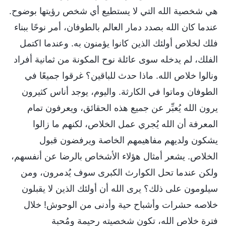
هي شخصية الله التي لا يستطيع أي شخص رؤيتها بوضوح.
عندما كان الله بصدد دمار العالم بالطوفان، أمر نوحًا ببناء
فلك لخلاص أولئك الذين كانوا يؤمنون به. وعندما اكتمل
الفلك، لم يدخله سوى عائلة نوح المكونة من ثمانية أفراد
ونالوا خلاص الله. ماذا حدث للباقين؟ غرقوا جميعًا في
الطوفان وماتوا في الكارثة. واليوم، يوجد أناس كثيرون
يرون الله يُعبِّر عن جميع هذه الحقائق، ويعرفون تمام
المعرفة أن الله يُجري عمل الخلاص، لكنهم ما زالوا
يشكون ولديهم مفاهيمهم الخاصة ويرفضون قبول
الخلاص. يشعر أمثال هؤلاء الأشخاص بالرضا عن أنفسهم،
ولكن عندما تحل الكوارث الكبرى سوف يُدمرون، ومن
سيلومون على ذلك؟ يرى الله أن أولئك الذين لا يقبلون
خلاصه حشرات وأشباح حية وأدنى من الوحوش! خلال
فترة خلاص الله، تكون شخصيته رحيمة ومُحبة