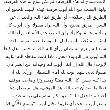
كانت ستتاح له هذه الفرصة؟ لم تكن لتتاح له هذه الفرصة.
ولهذا السبب منح الله أيوب فرصة كهذه، ليثبت للجميع أن
الطريق الذي سلكه – أي طريق اتقاء الله والحيدان عن
الشر – طريق صحيح، وأن الله يراه مقبولًا، وأن أيوب كان
رجلًا مستقيمًا وكاملًا. رأى الجميع هذه الأشياء، ورآها الله
أيضًا، ولم يُخيِّب أيوب أمل الله وسط هذه الفرصة. لقد
شهد لله وهزم الشيطان ورأى الله ذلك أنه حسن. هل كافأ
الله أيوب في النهاية؟ (نعم). ماذا كانت مكافأة الله الثانية
لأيوب؟ قال الله إن اتقاء أيوب لله وحيدانه عن الشر كان
مقبولًا لديه. شهد أيوب لله أمام الشيطان، ورأى الله أن
هذا كله حسن. كان الله ممتنًا ومسرورًا وصاحب موقف
نوعًا ما. بعد أن اتخذ الله هذا الموقف، هل لم يفعل شيئًا
آخر؟ ماذا فعل الله؟ يبدو أنكم لستم على دراية جيدة
بسفر أيوب. تحت أي ظروف قال أيوب: "بِسَمْعِ ٱلْأُذُنِ قَدْ