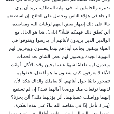
تدبيره والحاملين له. في نهاية المطاف، يريد أن يرى
الرجاء في هؤلاء الناس ويحصل على النتائج. إن استطعتم
بناءً على ذلك إظهار بعض الفهم لرغبات الله ومقاصده،
ألن يُعمِّق ذلك فهمكم قليلًا؟ (بلى). هذا هو الحال مع
الوالدين الذين يريدون لأبنائهم أن يدرسوا ويتفوقوا في
الحياة ويبقون بجانب أبناءهم بينما يتعلمون ويوفرون لهم
التهوية الجيدة ويصبون لهم بعض الشاي بعد لحظات
ويعدون لهم طعامًا شهيًا عندما يحين وقت الأكل. أولئك
الآباء لا يعرفون كيف يفعلون ما هو أفضل، فعقولهم
تتمحور دائمًا حول أبنائهم. ألا يعاملك والداك هكذا لأن
لديهما توقعات منك ووضعا آمالهما فيك؟ إن لم تستمع
إليهما وواصلت عصيانهما، ألن يؤذيهما ذلك؟ ألن يحزنا؟
(بلى). تأمل إذًا في مقاصد الله بناءً على هذه الفكرة.
عندما ينظر الله إلى البشر، فإنهم أطفال في عينيه مهما