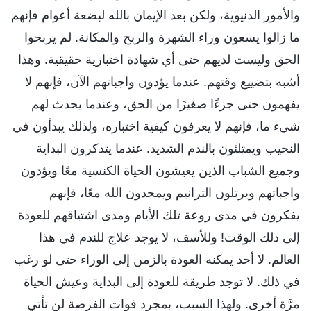
والأمور الدنيوية، ولكن بعد الإيمان بالله لبضعة أعوام فإنهم
ما زالوا يسعون وراء الشهرة والربح والمكانة. لم يربحوا
الحق وليست لديهم حتى أي شهادة اختبارية حقيقية. وهذا
أشبه بتضييع وقتهم. عندما يؤدون واجباتهم الآن، فإنهم لا
يفهمون حتى جزءًا صغيرًا من الحق، وعندما يحدث لهم
شيء ما، فإنهم لا يعرفون كيفية اختباره، ولذلك يبدأون في
النحيب ويمتلئون بالندم الشديد. عندما يتذكرون البداية
وجميع الشباب الذين يعيشون الحياة الكنسية معًا ويؤدون
واجباتهم ويرتلون الترانيم ويمجدون الله معًا، فإنهم
يفكرون في مدى روعة تلك الأيام ومدى اشتياقهم للعودة
إلى ذلك الوقت! وللأسف، لا يوجد علاج للندم في هذا
العالم. لا أحد يمكنه العودة بالزمن إلى الوراء حتى لو رغب
في ذلك. لا توجد طريقة للعودة إلى البداية وعيش الحياة
مرَّة أخرى. ولهذا السبب، بمجرد فوات الفرصة لن تأتي