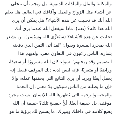
والمكانة والمال والملذات الدنيوية، بل ويجب أن تتخلى
عن أشياء مثل الزواج والعمل وآفاقك في العالم. هل يعلم
الله أنك قد تخليت عن هذه الأشياء؟ هل يمكن أن يرى
الله هذا كله؟ (نعم). ماذا سيفعل الله عندما يرى أنك
تخليت عن هذه الأشياء؟ (سيُعزَّى الله وسيُسر). لن يشعر
الله بمجرد المسرة ويقول: "لقد أتى الثمن الذي دفعته
بثماره. الناس راغبون في التعاون معي، ولديهم هذا
التصميم وقد ربحتهم". سواء كان الله مسرورًا أو سعيدًا،
وراضيًا أو متعزيًا، فإنه ليس لديه ذلك الموقف فقط. إنه
يعمل أيضًا ويريد أن يرى النتائج التي يحققها عمله، وإلا
فإن ما يطلبه من الناس سيكون بلا معنى. إن النعمة
والمحبة والرحمة التي يُظهرها الله للإنسان ليست مجرد
موقف، بل حقيقة أيضًا. أيُّ حقيقةٍ تلك؟ حقيقة أن الله
يضع كلامه في داخلك وينيرك، ما يسمح لك برؤية ما هو