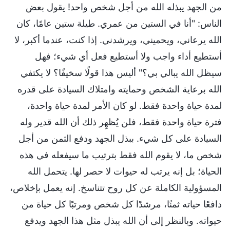
من الجهد يبذله الله من أجل شخص واحد! يقول بعض
الناس: "أنا في الستين من عمري. طيلة ستين عامًا، كان
الله يرعاني، ويحميني، ويرشدني. إذا كنت، عندما أكبر، لا
أستطيع أداء واجب ولا أستطيع فعل أي شيء؛ فهل
سيظل الله يبالي بي؟" أليس هذا قولًا سخيفًا؟ لا يكتفي
الله برعاية الشخص وحمايته وامتلاك السيادة على قدره
لمدة حياة واحدة فقط. لو كان الأمر لمدة حياة واحدة،
فترة حياة واحدة فقط، فلن يُظهِر ذلك أن الله قدير وله
السيادة على كل شيء. ببذل الجهد ودفع الثمن من أجل
شخص ما، لا يقوم الله فقط بترتيب ما سيفعله في هذه
الحياة؛ بل إنه يرتب له حيوات لا حصر لها. يتحمل الله
المسؤولية الكاملة عن كل روح تتناسخ. إنه يعمل بإخلاص،
دافعًا حياته ثمنًا، مرشدًا كل شخص ومرتبًا كل حياة من
حيواته. وبالنظر إلى أن الله يبذل مثل هذا الجهد ويدفع