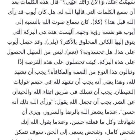
سَمِعْتُ عَنْكَ، وَٱلْآنَ رَأَتْكَ عَيْنِي؟" قال هذه الكلمات بعد
أن سمع الكلمات التي قالها الله له. هل كان أيوب قد رأى
الله قبل هذا؟ (كلا). كان سماع صوت الله بالنسبة إلى
أيوب هو نفسه رؤية وجهه. أليست هذه هي البركة التي
يتوق إليها الكائن المخلوق بالأكثر؟ (بلى). وقد حصل أيوب
على هذا. هل تحسدونه؟ (نعم). ليس من السهل الحصول
على هذه البركة. كيف تحصلون على هذه الفرصة إذًا
وتنالون هذا النوع من النعمة والمكافأة؟ يجب أن تشهد
لله، وهذا يعني أنه يجب أن تشهد لله في خضم غوايات
الشيطان. يجب أن تسلك في طريق اتقاء الله والحيدان
عن الشر. يجب أن تجعل الله يقول: "ورأى الله ذلك أنه
حسن". عندما يشعر الله بالرضا والسرور، ويرى أن
شهادتك وكل ما فعلته حسن، وعندما يقول الله إنك
شخص كامل، وشخص يسعى إلى الحق، سوف تتمكن