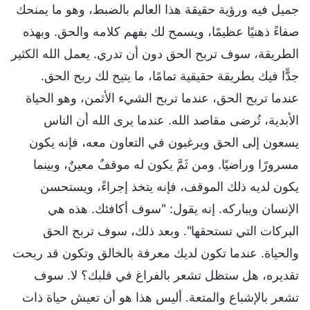
جميل فيه ورؤية حقيقة هذا العالم بالضبط، وهو ما يمنحك
صفاءً ذهنيًا عظيمًا، ويسمح لك بفهم كلامه والحق. وبهذه
الطريقة، سوف تربح الحق دون أن تدري. يعمل الله الكثير
جدًّا فيك بطريقة حقيقية تمامًا، ما يتيح لك ربح الحق.
عندما تربح الحق، عندما تربح الشيء الأثمن، وهو الحياة
الأبدية، تُرضى مقاصد الله. عندما يرى الله أن الناس
يسعون إلى الحق ويرغبون في التعاون معه، فإنه يكون
مسرورًا وراضيًا. ومن ثَمَّ يكون له موقفٌ معينٌ، وبينما
يكون لديه ذلك الموقف، فإنه يتخذ إجراءً، ويستحسن
الإنسان ويباركه. إنه يقول: "سوف أكافئك. هذه هي
البركات التي تستحقها". وبعد ذلك، سوف تربح الحق
والحياة. عندما تكون لديك معرفة بالخالق وتكون قد ربحت
تقديره، هل ستظل تشعر بالفراغ في قلبك؟ لا. سوف
تشعر بالإشباع والمتعة. أليس هذا هو أن تعيش حياة ذات