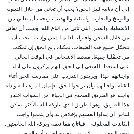
إلى أن تعانيه لنيل الحق؟ يجب أن تعاني من خلال الدينونة
والتوبيخ والتجارب والتنقية والتهذيب، ويجب أن تعاني من
الاضطهاد والمحن التي تأتي من اتباع الله، ويجب أن تعاني
من خلال السجن وافتراء العالم الديني وإدانته. يجب أن
تتحمَّل جميع هذه الضيقات. يمكنك ربح الحق إن تمكنت
من تحمُّلها جميعًا. معظم الأشخاص في الوقت الحالي
على استعداد للسعي إلى الحق. إنهم يركزون على أداء
واجباتهم جيدًا، ويريدون التدريب على ممارسة الحق أثناء
القيام بواجباتهم وأن يربحوا الحق، فإيمان المرء بالله وأداء
واجبه هو الطريق الصحيح في الحياة. من الصواب اختيار
هذا الطريق، وهو الطريق الذي يباركه الله بالأكثر. يمكن
للناس أن يبذلوا أنفسهم بإخلاص له وأن يتمموا واجب
الكائنات المخلوقة – فهاتان هما نعمة وبركة الله الخاصتين.
يوجد البعض ممن لا يرون بوضوح أهمية أداء الواجب