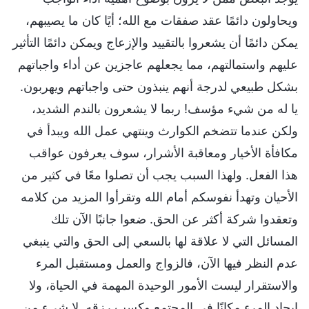
ويحاولون دائمًا عقد صفقات مع الله؛ أيًا كان ما يصيبهم،
يمكن دائمًا أن يشعروا بالتقييد والإزعاج ويمكن دائمًا التأثير
عليهم واستمالتهم، مما يجعلهم عاجزين عن أداء واجباتهم
بشكل طبيعي لدرجة أنهم ينبذون حتى واجباتهم ويهربون.
يا له من شيء مؤسف! ربما لا يشعرون بالندم الشديد،
ولكن عندما تتضخم الكوارث وينتهي عمل الله ويبدأ في
مكافأة الأخيار ومعاقبة الأشرار، سوف يعرفون عواقب
هذا الفعل. ولهذا السبب يجب أن تصلوا معًا في كثير من
الأحيان وتهدأ نفوسكم أمام الله وتقرأوا المزيد من كلامه
وتعقدوا شركة أكثر عن الحق. ضعوا جانبًا الآن تلك
المسائل التي لا علاقة لها بالسعي إلى الحق والتي ينبغي
عدم النظر فيها الآن، فالزواج والعمل ومستقبل المرء
والاستقرار ليست الأمور الوحيدة المهمة في الحياة، ولا
إيجاد المرء مكانًا في المجتمع وكسب رزقه. لا شيء من