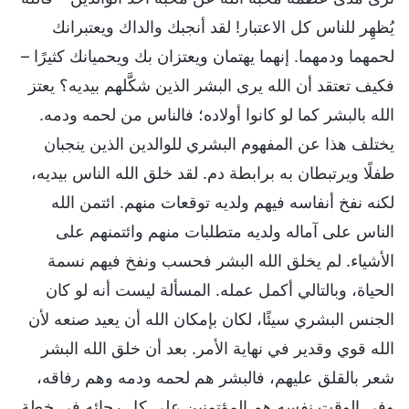
يُظهِر للناس كل الاعتبار! لقد أنجبك والداك ويعتبرانك
لحمهما ودمهما. إنهما يهتمان ويعتزان بك ويحميانك كثيرًا –
فكيف تعتقد أن الله يرى البشر الذين شكَّلهم بيديه؟ يعتز
الله بالبشر كما لو كانوا أولاده؛ فالناس من لحمه ودمه.
يختلف هذا عن المفهوم البشري للوالدين الذين ينجبان
طفلًا ويرتبطان به برابطة دم. لقد خلق الله الناس بيديه،
لكنه نفخ أنفاسه فيهم ولديه توقعات منهم. ائتمن الله
الناس على آماله ولديه متطلبات منهم وائتمنهم على
الأشياء. لم يخلق الله البشر فحسب ونفخ فيهم نسمة
الحياة، وبالتالي أكمل عمله. المسألة ليست أنه لو كان
الجنس البشري سيئًا، لكان بإمكان الله أن يعيد صنعه لأن
الله قوي وقدير في نهاية الأمر. بعد أن خلق الله البشر
شعر بالقلق عليهم، فالبشر هم لحمه ودمه وهم رفاقه،
وفي الوقت نفسه هم المؤتمنين على كل رجائه في خطة