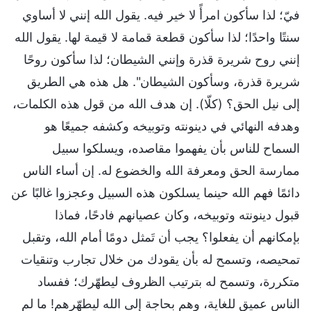
فيّ؛ لذا سأكون امرأً لا خير فيه. يقول الله إنني لا أساوي
سنتًا واحدًا؛ لذا سأكون قطعة قمامة لا قيمة لها. يقول الله
إنني روح شريرة قذرة وإنني الشيطان؛ لذا سأكون روحًا
شريرة قذرة، وسأكون الشيطان". هل هذه هي الطريق
إلى نيل الحق؟ (كلّا). إن هدف الله من قول هذه الكلمات،
وهدفه النهائي في دينونته وتوبيخه وكشفه جميعًا هو
السماح للناس بأن يفهموا مقاصده، ويسلكوا سبيل
ممارسة الحق ومعرفة الله والخضوع له. إن أساء الناس
دائمًا فهم الله حينما يسلكون هذه السبيل وعجزوا غالبًا عن
قبول دينونته وتوبيخه، وكان عصيانهم فادحًا، فماذا
بإمكانهم أن يفعلوا؟ يجب أن تَمثل دومًا أمام الله، وتقبل
تمحيصه، وتسمح له بأن يقودك من خلال تجارب وتنقيات
متكررة، وتسمح له بترتيب الظروف ليطهّرك؛ ففساد
الناس عميق للغاية، وهم بحاجة إلى الله ليطهّرهم! ما لم