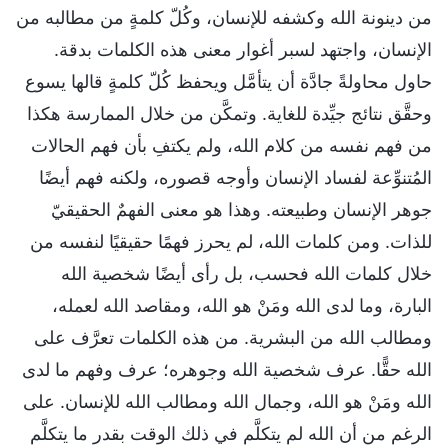
من دينونة الله وكشفه للإنسان، وكُلّ كلمةٍ من مطالبه من
الإنسان، واجتهد لسبر أغوار معنى هذه الكلمات بدقة.
حاول محاولةً جادَّة أن يتأمَّل ويحفظ كُلّ كلمةٍ قالها يسوع
وحقَّق نتائج جيِّدة للغاية. وتمكَّن من خلال الممارسة هكذا
من فهم نفسه من كلام الله، ولم يكتفِ بأن فهم الحالات
المُتنوِّعة لفساد الإنسان وأوجه قصوره، ولكنه فهم أيضًا
جوهر الإنسان وطبيعته. وهذا هو معنى الفهمٌ الحقيقيّ
للذات. ومن كلمات الله، لم يحرز فهمًا حقيقيًا لنفسه من
خلال كلمات الله فحسب، بل رأى أيضًا شخصية الله
البارة، وما لدى الله ومَنْ هو الله، ومقاصد الله لعمله،
ومطالب الله من البشرية. من هذه الكلمات تعرَّف على
الله حقًّا. عرف شخصية الله وجوهره؛ عرف وفهم ما لدى
الله ومَنْ هو الله، وجمال الله ومطالب الله للإنسان. على
الرغم من أن الله لم يتكلَّم في ذلك الوقت بقدر ما يتكلَّم