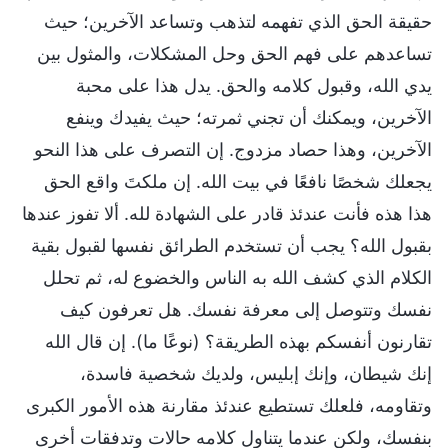
حقيقة الحق الذي تفهمه لتذهب وتساعد الآخرين؛ حيث
تساعدهم على فهم الحق وحل المشكلات، والمثول بين
يدي الله، وقبول كلامه والحق. يدل هذا على محبة
الآخرين، ويمكنك أن تجني ثمرته؛ حيث يفيدك وينفع
الآخرين، وهذا حصاد مزدوج. إن التصرف على هذا النحو
يجعلك شخصًا نافعًا في بيت الله. إن ملكتَ واقع الحق
هذا هذه فأنت عندئذ قادر على الشهادة لله. ألا تفوز عندها
بقبول الله؟ يجب أن تستخدم الطرائق نفسها لقبول بقية
الكلام الذي كشف الله به الناس والخضوع له، ثم تحلل
نفسك وتتوصل إلى معرفة نفسك. هل تعرفون كيف
تقارنون أنفسكم بهذه الطريقة؟ (نوعًا ما). إن قال الله
إنك شيطان، وإنك إبليس، ولديك شخصية فاسدة،
وتقاومه، فلعلك تستطيع عندئذ مقارنة هذه الأمور الكبرى
بنفسك، ولكن عندما يتناول كلامه حالات وتدفقات أخرى