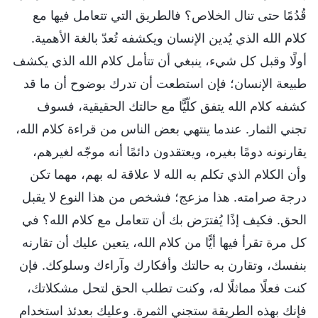
قُدُمًا حتى تنال الخلاص؟ فالطريق التي تتعامل فيها مع
كلام الله الذي يُدين الإنسان ويكشفه تُعدّ بالغة الأهمية.
أولًا وقبل كل شيء، ينبغي أن تتأمل كلام الله الذي يكشف
طبيعة الإنسان؛ فإن استطعت أن تدرك بوضوح أن ما قد
كشفه كلام الله يتفق كلّيًّا مع حالتك الحقيقية، فسوف
تجني الثمار. عندما ينتهي بعض الناس من قراءة كلام الله،
يقارنونه دومًا بغيره، ويعتقدون دائمًا أنه موجّه لغيرهم،
وأن الكلام الذي تكلم به الله لا علاقة له بهم، مهما تكن
درجة صرامته. هذا مزعج؛ فشخص من هذا النوع لا يقبل
الحق. فكيف إذًا يُفترَض بك أن تتعامل مع كلام الله؟ في
كل مرة تقرأ فيها أيًّا من كلام الله، يتعين عليك أن تقارنه
بنفسك، وتقارن به حالتك وأفكارك وآراءك وسلوكك. فإن
كنت فعلًا مماثلًا له، وكنت تطلب الحق لتحل مشكلاتك،
فإنك بهذه الطريقة ستجني الثمرة. وعليك بعدئذ استخدام