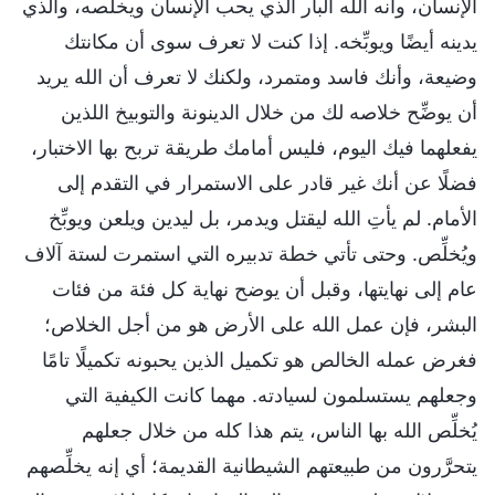
الإنسان، وأنه الله البار الذي يحب الإنسان ويخلِّصه، والذي
يدينه أيضًا ويوبِّخه. إذا كنت لا تعرف سوى أن مكانتك
وضيعة، وأنك فاسد ومتمرد، ولكنك لا تعرف أن الله يريد
أن يوضِّح خلاصه لك من خلال الدينونة والتوبيخ اللذين
يفعلهما فيك اليوم، فليس أمامك طريقة تربح بها الاختبار،
فضلًا عن أنك غير قادر على الاستمرار في التقدم إلى
الأمام. لم يأتِ الله ليقتل ويدمر، بل ليدين ويلعن ويوبِّخ
ويُخلِّص. وحتى تأتي خطة تدبيره التي استمرت لستة آلاف
عام إلى نهايتها، وقبل أن يوضح نهاية كل فئة من فئات
البشر، فإن عمل الله على الأرض هو من أجل الخلاص؛
فغرض عمله الخالص هو تكميل الذين يحبونه تكميلًا تامًا
وجعلهم يستسلمون لسيادته. مهما كانت الكيفية التي
يُخلِّص الله بها الناس، يتم هذا كله من خلال جعلهم
يتحرَّرون من طبيعتهم الشيطانية القديمة؛ أي إنه يخلِّصهم