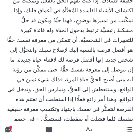
حقيقة فسادك. إذا كنت تفهم الحقَّ بالفعل وتمكَّنت من
اكتشاف الأشياء الفاسدة المُخبَّأة في أعماق قلبك، وإذا
تمكَّنت من تمييزها بوضوحٍ، فهذا جيِّدٌ ويكون قد حلَّ
مشكلةً رئيسيَّة ترتبط بدخول الحياة وله فائدة كبيرة
للتغييرات في الشخصيَّة. أن تتمكن من معرفة نفسك حقًّا
هو أفضل فرصة بالنسبة إليك لإصلاح سبلك والتحوُّل إلى
شخص جديد. إنها أفضل فرصة لك لاقتناء حياة جديدة. ما
إن تتوصل إلى معرفة نفسك حقًّا، حتى تتمكَّن من رؤية
أنه متى أصبح الحقُّ حياة المرء، فذلك شيء ثمين في
الواقع، وستتعطش إلى الحقِّ، وتمارس الحق، وتدخل في
الواقع. وهذا أمر رائع فعلًا! إذا استطعت أن تغتنم هذه
الفرصة لتتفكَّر في نفسك باجتهاد وتكتسب معرفة حقيقية
بنفسك كلما فشلت أو سقطت، فستتمكَّن – في خضم
السلبية والضعف – من النهوض والوقوف على رجليك مرة