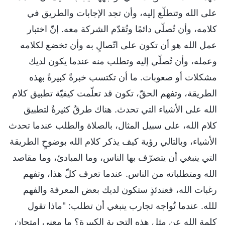
على الله وتتطلّع إليه، وأن تجد الإجابات والطريق في
كلامه، وأن تُصلّي دائمًا وتُقدّم الشركة معه. إنّ اختبار
عمل الله هو أن تكون على اتّصالٍ به وأن تخضع لكلامه
وعمله، وأن تُصلّي إليه وتطلب منه عندما يكون لديك
مشكلات أو صعوبات. ما أن تكتسب خبرةً كبيرةً بهذه
الطريقة، وتفهم الحقّ، تكون قد تعلّمت كيفيّة تطبيق كلام
الله على الأشياء التي تحدث. هناك طرقٌ كثيرةٌ لتطبيق
كلام الله، على سبيل المثال، بالصلاة والطلب عندما تحدث
الأشياء، وبالتالي رؤية كيف يذكر كلام الله بوضوحٍ الطريقة
التي ينبغي أن يتصرّف بها الناس، وما المبادئ، وما مقاصد
الله ومتطلباته من الناس. عندما تعرف كلّ هذا، وتفهم
رغبات الله، فعندئذٍ ستكون لديك بعض المعرفة والفهم
للله. عندما تُواجه تجارب ينبغي أن تطلب: "ماذا تقول
كلمة الله عن مثل هذه التجربة الكبيرة؟ ما معنى امتحان