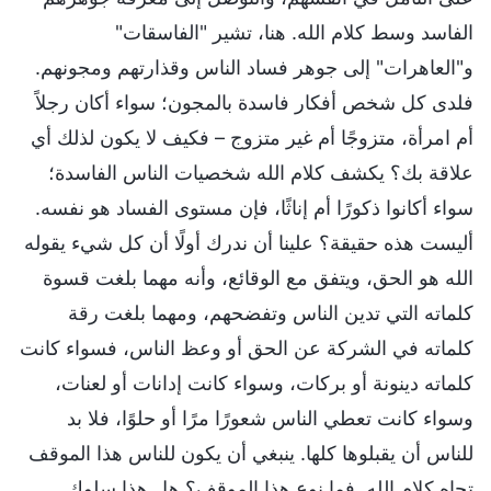
الفاسد وسط كلام الله. هنا، تشير "الفاسقات"
و"العاهرات" إلى جوهر فساد الناس وقذارتهم ومجونهم.
فلدى كل شخص أفكار فاسدة بالمجون؛ سواء أكان رجلاً
أم امرأة، متزوجًا أم غير متزوج – فكيف لا يكون لذلك أي
علاقة بك؟ يكشف كلام الله شخصيات الناس الفاسدة؛
سواء أكانوا ذكورًا أم إناثًا، فإن مستوى الفساد هو نفسه.
أليست هذه حقيقة؟ علينا أن ندرك أولًا أن كل شيء يقوله
الله هو الحق، ويتفق مع الوقائع، وأنه مهما بلغت قسوة
كلماته التي تدين الناس وتفضحهم، ومهما بلغت رقة
كلماته في الشركة عن الحق أو وعظ الناس، فسواء كانت
كلماته دينونة أو بركات، وسواء كانت إدانات أو لعنات،
وسواء كانت تعطي الناس شعورًا مرًا أو حلوًا، فلا بد
للناس أن يقبلوها كلها. ينبغي أن يكون للناس هذا الموقف
تجاه كلام الله. فما نوع هذا الموقف؟ هل هذا سلوك