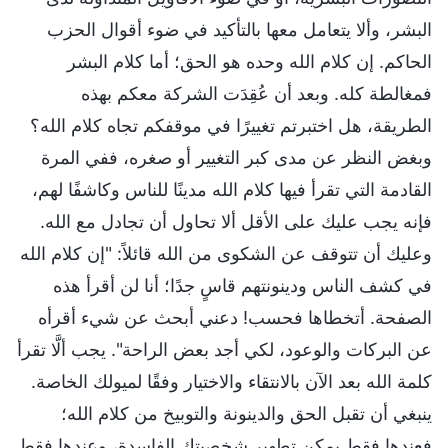
البشر، وألا يتعامل معها بالتأكيد في ضوء أقوال الحزب
الحاكم. إن كلام الله وحده هو الحق؛ أما كلام البشر
فمغالطة كله. وبعد أن عُقِدَت الشركة معكم بهذه
الطريقة، هل اختبرتم تغييرًا في موقفكم تجاه كلام الله؟
وبغض النظر عن مدى كبر التغيير أو صغره، ففي المرة
القادمة التي تقرأ فيها كلام الله مدينًا للناس وكاشفًا لهم،
فإنه يجب عليك على الأقل ألا تحاول أن تجادل مع الله.
وعليك أن تتوقف عن الشكوى من الله قائلاً: "إن كلام الله
في كشف الناس ودينونتهم قاسٍ جدًا؛ أنا لن أقرأ هذه
الصفحة. أتخطاها فحسب! دعني أبحث عن شيء أقرأه
عن البركات والوعود، لكي أجد بعض الراحة". يجب ألَّا تقرأ
كلمة الله بعد الآن بالانتقاء والاختيار وفقًا لميولك الخاصة.
ينبغي أن تقبل الحق والدينونة والتوبيخ من كلام الله؛
فعندها فقط يمكن تطهير شخصيتك الفاسدة، وعندها فقط