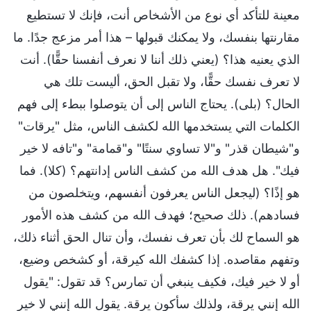
معينة للتأكد أي نوع من الأشخاص أنت، فإنك لا تستطيع
مقارنتها بنفسك، ولا يمكنك قبولها – هذا أمر مزعج جدًا. ما
الذي يعنيه هذا؟ (يعني ذلك أننا لا نعرف أنفسنا حقًّا). أنت
لا تعرف نفسك حقًّا، ولا تقبل الحق، أليست تلك هي
الحال؟ (بلى). يحتاج الناس إلى أن يتوصلوا ببطء إلى فهم
الكلمات التي يستخدمها الله لكشف الناس، مثل "يرقات"
و"شيطان قذر" و"لا تساوي سنتًا" و"قمامة" و"تافه لا خير
فيك". هل هدف الله من كشف الناس إدانتهم؟ (كلا). فما
هو إذًا؟ (ليجعل الناس يعرفون أنفسهم، ويتخلصون من
فسادهم). ذلك صحيح؛ فهدف الله من كشف هذه الأمور
هو السماح لك بأن تعرف نفسك، وأن تنال الحق أثناء ذلك،
وتفهم مقاصده. إذا كشفك الله كيرقة، أو كشخص وضيع،
أو لا خير فيك، فكيف ينبغي أن تمارس؟ قد تقول: "يقول
الله إنني يرقة، ولذلك سأكون يرقة. يقول الله إنني لا خير