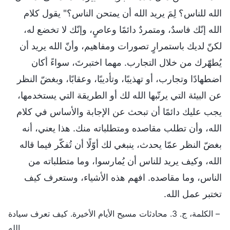
الله للناس؟ لِمَ يريد الله أن يمتحن الناس؟" يقول كلام
الله إنّك فاسدٌ، ومتمردٌ دائمًا وعاصٍ، وإنّك لا تخضع له،
لكنّ لديك باستمرارٍ تصورات ومفاهيم، وأنّ الله يريد أن
يُطهّرك من خلال التجارب. مهما اختبرتَ، سواءً أكان
اضطهادًا وتجارب، أو تهذيبًا، وتأديبًا، وعقابًا، وبغضّ النظر
عن البيئة التي يرتّبها الله لك أو الطريقة التي يستخدمها،
يجب عليك دائمًا أن تبحث عن الإجابة والأساس في كلام
الله، وأن تطلب مقاصده ومتطلباته منك. هذا يعني، أنه
بغضّ النظر عمّا يحدث، ينبغي لك أوّلًا أن تُفكّر فيما قاله
الله، وكيف يريد للناس أن يُمارسوا، وما متطلباته من
الناس، وما مقاصده. افهم هذه الأشياء، وستعرف كيف
تختبر عمل الله.
– الكلمة، ج. 3. محادثات مسيح الأيام الأخيرة. كيف تعرف سيادة
الله