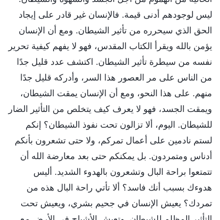
ليس لوجودهم أدنى قيمة. فالإنسان غير قادر على إيجاد
الحق الذي سيحرره من تأثير الشيطان. ومع أن الإنسان
يؤمن بالله ويقرأ الكتاب المقدس، فهو لا يفهم كيفية تحرير
نفسه من سيطرة تأثير الشيطان. اكتشف عدد قليل جدًا
من الناس على مر العصور هذا السر، وأدركه قليل جدًا
منهم. على هذا النحو، ومع أن الإنسان يمقت الشيطان،
ويمقت الجسد، فهو لا يعرف كيف يتخلص من التأثير الضار
للشيطان. اليوم، ألا تزالون تحت نفوذ الشيطان؟ إنكم
لستم نادمين على أعمال تمركم، ولا حتى تشعرون بأنكم
أدناس ومتمردون. بل يمكنكم حتى بعد معارضة الله أن
تتمتعوا براحة البال وتشعرون بالهدوء الشديد. أليس
هدوءك بسبب أنك فاسد؟ ألا تأتي راحة البال هذه من
تمردك؟ يعيش الإنسان في جحيم بشري، ويعيش تحت
التأثير المظلم للشيطان. وتعيش الأشباح في الأرض مع