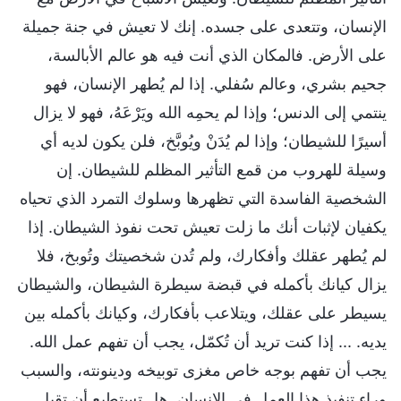
الإنسان، وتتعدى على جسده. إنك لا تعيش في جنة جميلة
على الأرض. فالمكان الذي أنت فيه هو عالم الأبالسة،
جحيم بشري، وعالم سُفلي. إذا لم يُطهر الإنسان، فهو
ينتمي إلى الدنس؛ وإذا لم يحمِه الله ويَرْعَهُ، فهو لا يزال
أسيرًا للشيطان؛ وإذا لم يُدَنْ ويُوبَّخ، فلن يكون لديه أي
وسيلة للهروب من قمع التأثير المظلم للشيطان. إن
الشخصية الفاسدة التي تظهرها وسلوك التمرد الذي تحياه
يكفيان لإثبات أنك ما زلت تعيش تحت نفوذ الشيطان. إذا
لم يُطهر عقلك وأفكارك، ولم تُدن شخصيتك وتُوبخ، فلا
يزال كيانك بأكمله في قبضة سيطرة الشيطان، والشيطان
يسيطر على عقلك، ويتلاعب بأفكارك، وكيانك بأكمله بين
يديه. ... إذا كنت تريد أن تُكمّل، يجب أن تفهم عمل الله.
يجب أن تفهم بوجه خاص مغزى توبيخه ودينونته، والسبب
وراء تنفيذ هذا العمل في الإنسان. هل تستطيع أن تقبل