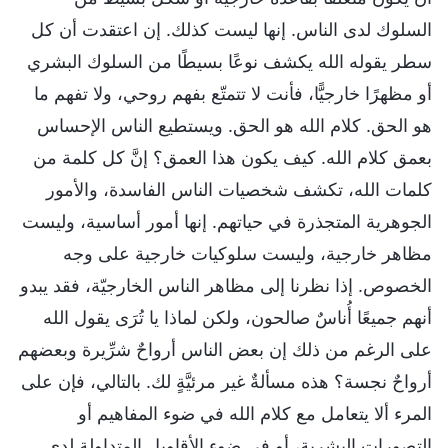
السلوك لدى الناس. إنها ليست كذلك. إن اعتقدت أن كل
سطر يقوله الله يكشف نوعًا بسيطًا من السلوك البشري
أو مظهرًا خارجيًّا، فأنت لا تتمتّع بفهم روحي، ولا تفهم ما
هو الحق. كلام الله هو الحق. ويستطيع الناس الإحساس
بعمق كلام الله. كيف يكون هذا العمق؟ إنَّ كل كلمة من
كلمات الله، تكشف شخصيات الناس الفاسدة، والأمور
الجوهرية المتجذرة في حياتهم. إنها أمور أساسية، وليست
مظاهر خارجية، وليست سلوكيات خارجية على وجه
الخصوص. إذا نظرنا إلى مظاهر الناس الخارجيّة، فقد يبدو
أنهم جميعًا أُناسٌ صالحون، ولكن لماذا يا تُرَى يقول الله
على الرغم من ذلك إن بعض الناس أرواحٌ شرِّيرة وبعضهم
أرواحٌ نجسة؟ هذه مسألةٌ غير مرئيَّةٍ لك. بالتالي، فإن على
المرء ألا يتعامل مع كلام الله في ضوء المفاهيم أو
التصورات البشرية، أو في ضوء الأقاويل المتداولة لدى