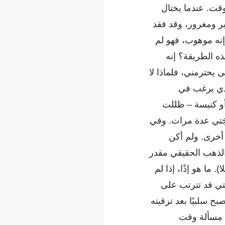
وقت. عندما يختال
بر ومغرور، وقد فقد
نه موهوب، فهو لم
ه الطريقة؟ إنه
لى يحترمني، فلماذا لا
لذي يرغب في
 أو كنيسة – ظللت
َجَتي عدة مرات. وفي
 أخرى. ولم أكن
ن الذهب الحقيقي مقدر
 ما هو إذًا، إذا لم
التي قد تترتب على
ح سلبيًا بعد ترقيته
ا مسألة وقت