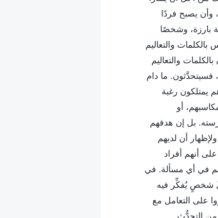
وأن يصبح فردًا
ة بارزة، وشخصًا
 بالكلمات والتعاليم
 بالكلمات والتعاليم
فسيتحدَّثون. ما دام
م يمتلكون رغبة
مكاسبهم، أو
ارسته. بل إن هدفهم
ولإظهار أن لديهم
 على أنهم أفراد
نهم في أي مسألة. في
 شخصٍ يُفكِّر فيه
وا على التعامل مع
من التحدُّث