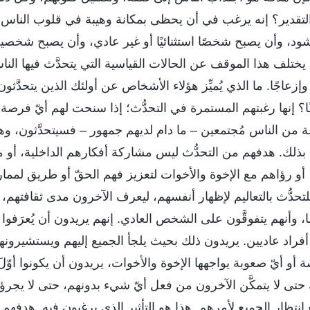
قدير؟ إنه يرغب في أن يحظى بمكانة وهيبة في قلوب الناس، 
الحشود، وأن يصبح شخصًا استثنائيًا أو غير عادي، وأن يصبح شخصي
يختلف هذا الموقف عن الحالات القياسية التي يتحدَّث فيها الناس
وإزعاجًا. ما الذي يُميِّز هؤلاء الأشخاص عن أولئك الذين يتحدَّثون
ا؟ إنها رغبتهم المستمرة في التحدُّث؛ إذا سنحت لهم أيّ فرصة، 
ة من الناس مُجتمعين – ما دام لديهم جمهور – فسيتحدَّثون، وه
م بذلك. هدفهم من التحدُّث ليس مشاركة أفكارهم الداخلية، أو 
، أو رؤاهم مع الإخوة والأخوات لتعزيز فهم الحقّ أو طريق لمم
تحدُّث بالتعاليم لإظهار أنفسهم، ليعرف الآخرون مدى ثقافتهم، 
ا، وأنهم يتفوقَّون على الشخص العادي. إنهم يريدون أن يُعرَفوا
 أفراد عاديين. يريدون ذلك بحيث يلجأ الجميع إليهم ويستشيرو
أو أيّ صعوبة يواجهها الإخوة والأخوات، يريدون أن يكونوا أوّلَ
حتى لا يتمكَّن الآخرون من فعل أيّ شيء بدونهم، حتى لا يجرؤ
انتظار الجميع لأمرهم. هذا هو التأثير الذي يرغبون فيه. هدفهم 