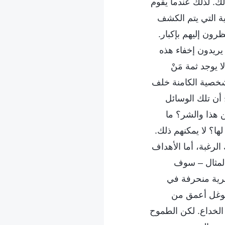
ك. لذلك عندما يقوم
ة التي يتم الكشف
رون إليهم بإكبار.
يريدون إخفاء هذه
يوجد ثمة مَنْ
لشخصية الكامنة خلف
أن تلك الوسائل
ن هذا والشر؟ ما
ا؟ لا يمكنهم ذلك.
الرغبة، أما الأهداف
 المثال – سوف
سرية منحرفة في
 يتوغل أعمق من
 الخداع. لكن الطموح