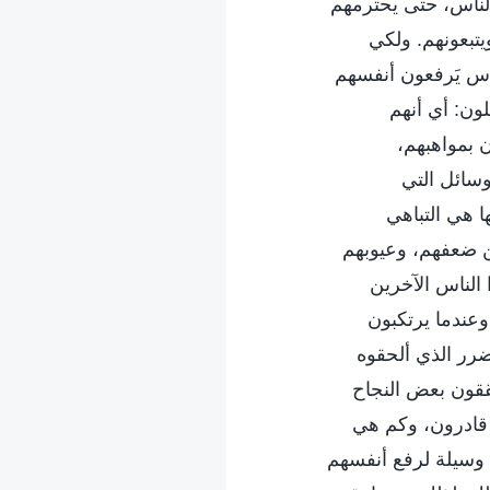
لناس، حتى يحترمهم
يتبعونهم. ولكي
ساس يَرفعون أنفسهم
ون: أي أنهم
 بمواهبهم،
وسائل التي
ا هي التباهي
ن ضعفهم، وعيوبهم
الناس الآخرين
عندما يرتكبون
ضرر الذي ألحقوه
ققون بعض النجاح
م قادرون، وكم هي
 وسيلة لرفع أنفسهم