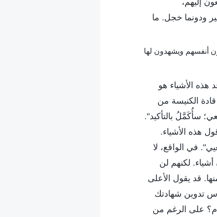
ون إليهم،
ير ودونما خجل. ما
 هذه الأشياء هو
ادة الكنيسة من
أُكَمَّلُ بالتأكيد".
ول هذه الأشياء.
ي". في الواقع، لا
أشياء. لكنهم لن
ا. قد يقول الأعلى
رس تدوين شهادتك
لام؟ على الرغم من