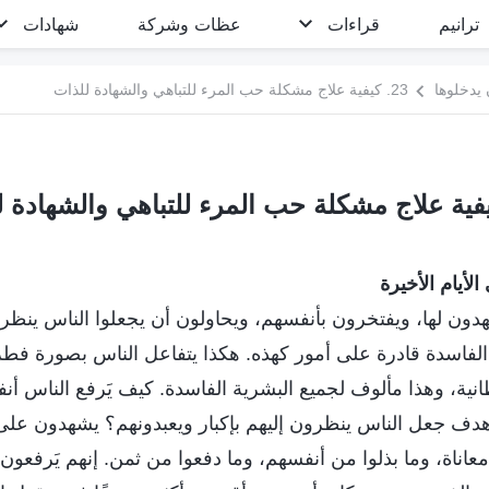
ترانيم
قراءات
عظات وشركة
شهادات
 يدخلوها
23. كيفية علاج مشكلة حب المرء للتباهي والشهادة للذات
لأيام الأخيرة
ون لها، ويفتخرون بأنفسهم، ويحاولون أن يجعلوا الناس ينظرون
 الفاسدة قادرة على أمور كهذه. هكذا يتفاعل الناس بصورة فطر
نية، وهذا مألوف لجميع البشرية الفاسدة. كيف يَرفع الناس أ
دف جعل الناس ينظرون إليهم بإكبار ويعبدونهم؟ يشهدون على 
عاناة، وما بذلوا من أنفسهم، وما دفعوا من ثمن. إنهم يَرفع