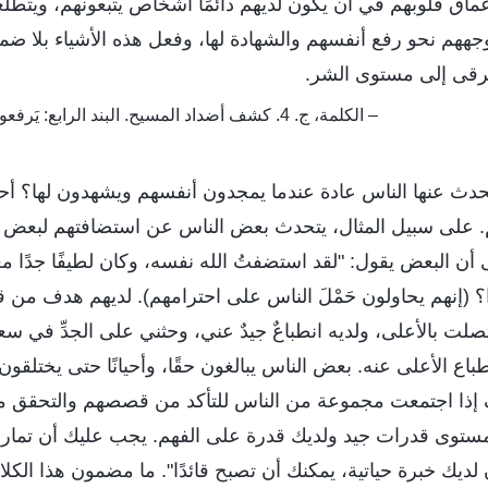
عماق قلوبهم في أن يكون لديهم دائمًا أشخاص يتبعونهم، ويتطلع
 توجههم نحو رفع أنفسهم والشهادة لها، وفعل هذه الأشياء بلا ضم
ترقى إلى مستوى الشر.
– الكلمة، ج. 4. كشف أضداد المسيح. البند الرابع: يَرفعون أنفسهم ويشهدون لها
يتحدث عنها الناس عادة عندما يمجدون أنفسهم ويشهدون لها؟ أحد
. على سبيل المثال، يتحدث بعض الناس عن استضافتهم لبعض ق
 أن البعض يقول: "لقد استضفتُ الله نفسه، وكان لطيفًا جدًا معي؛ س
؟ (إنهم يحاولون حَمْلَ الناس على احترامهم). لديهم هدف من ق
لت بالأعلى، ولديه انطباعٌ جيدٌ عني، وحثني على الجدِّ في سعي
اع الأعلى عنه. بعض الناس يبالغون حقًا، وأحيانًا حتى يختلقون 
 إذا اجتمعت مجموعة من الناس للتأكد من قصصهم والتحقق منه
ستوى قدرات جيد ولديك قدرة على الفهم. يجب عليك أن تما
ن لديك خبرة حياتية، يمكنك أن تصبح قائدًا". ما مضمون هذا الك