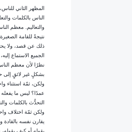
المظهر الثاني للناس، 
الناس بالكلمات والتع
والتعاليم. معظم الناس
نتيجةً للقامة الصغير
ذلك عن قصد، ولا يحتك
الجميع الاستماع إليه،
نظرًا لأن معظم الناس ي
بشكلٍ غير لائقٍ إلى 
ولكن، ثمّة استثناء وا
عمدًا؟ ليس ما يفعله عم
التحدُّث بالكلمات وا
ولكن ثمّة اختلاف واحد:
يقارن نفسه بالقادة وا
يقوله أو كيف يقوله، 