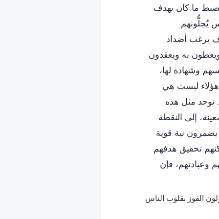
لضبط ما كان يهدف
يُجلُّونهم
اف يرغب أضداد
 ويعظون به ويعقدون
سهم وشهادة لها،
 هؤلاء ليست هي
. توجد مثل هذه
عينة، إلى النقطة
يضمرون نية قوية
مكنهم تحقيق هدفهم
 وعبادتهم، فإن