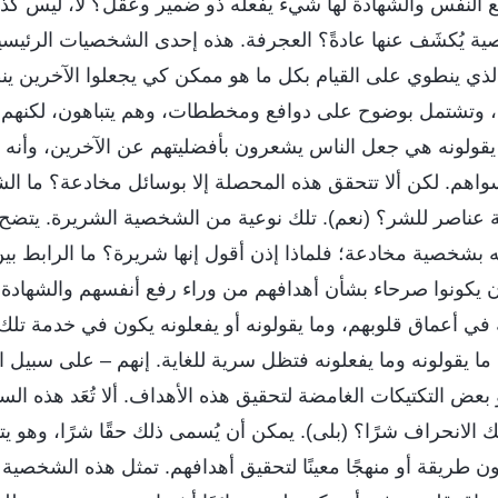
ع النفس والشهادة لها شيء يفعله ذو ضمير وعقل؟ لا، ليس كذل
ية يُكشَف عنها عادةً؟ العجرفة. هذه إحدى الشخصيات الرئيسي
 الذي ينطوي على القيام بكل ما هو ممكن كي يجعلوا الآخرين ينظ
مًا، وتشتمل بوضوح على دوافع ومخططات، وهم يتباهون، لكنهم 
قولونه هي جعل الناس يشعرون بأفضليتهم عن الآخرين، وأنه لا 
 سواهم. لكن ألا تتحقق هذه المحصلة إلا بوسائل مخادعة؟ ما ا
 عناصر للشر؟ (نعم). تلك نوعية من الشخصية الشريرة. يتضح 
َّه بشخصية مخادعة؛ فلماذا إذن أقول إنها شريرة؟ ما الرابط بي
يكونوا صرحاء بشأن أهدافهم من وراء رفع أنفسهم والشهادة له
ة في أعماق قلوبهم، وما يقولونه أو يفعلونه يكون في خدمة تلك 
ء ما يقولونه وما يفعلونه فتظل سرية للغاية. إنهم – على سبيل
بعض التكتيكات الغامضة لتحقيق هذه الأهداف. ألا تُعَد هذه ال
 ذلك الانحراف شرًا؟ (بلى). يمكن أن يُسمى ذلك حقًا شرًا، وهو
ن طريقة أو منهجًا معينًا لتحقيق أهدافهم. تمثل هذه الشخصية