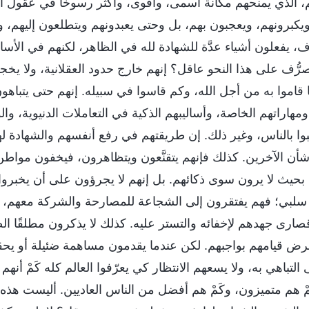
 الذي يمنحهم مكانة أسمى، وأقوى، وأكثر رسوخًا في عقول ا
ويكبرونهم، ويعجبون بهم، بل وحتى يعبدونهم ويتطلعون إليهم، و
، يفعلون أشياء عدَّة للشهادة لله في الظاهر، لكنهم في الأ
رُّف على هذا النحو عاقل؟ إنهم خارج حدود العقلانية، ولا يخجل
قاموا به من أجل الله، وكم قاسوا في سبيله. إنهم حتى يتباهون
مهاراتهم الخاصة، وأساليبهم الذكية في التعاملات الدنيوية، وال
وا بالناس، وغير ذلك. إن طريقتهم في رفع أنفسهم والشهادة له
 شأن الآخرين. كذلك فإنهم يتقنَّعون ويتظاهرون، فيخفون مواط
بحيث لا يرون سوى ذكائهم. بل إنهم لا يجرؤون على أن يخبروا 
لبي؛ فهم يفتقرون إلى الشجاعة للمصارحة والشركة معهم، و
ارى جهدهم لإخفائه والتستر عليه. كذلك لا يذكرون مطلقًا ال
ض قيامهم بواجبهم. لكن عندما يقدمون مساهمة ضئيلة أو يح
لتباهي به، ولا يسعهم الانتظار كي يعرّفوا العالم كله كَمْ أنه
ْ هم متميزون، وكَمْ هم أفضل من الناس العاديين. أليست هذه