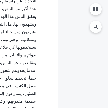
التحدث عن رأسمالهم،
عددٌ أكبر من الناس، 
يحقق الناس هذا الهدف
ويشهدون لها. هل التص
يشهدون دون حياء لما 
وملكاتهم، وخبراتهم، و
يستخدمونها كي يتلاعب
بذواتهم والتقليل من
ونقائصهم عن الناس، 
عندما يحدوهم شعور س
خطأ، تجدهم يبذلون قص
بعمل الكنيسة في معر
الضئيل، يسارعون إلى ا
عظيمة مقدرتهم، وكَم