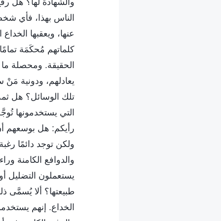
والشهادة لها؟ هل رف
الناس بهذا، فأي شخص
عنها، ويعقبها الخداع
كلماتهم مُحكَمَة تما
الحقيقة. ومحصلة ما ي
يعادلهم، ودونية مَنْ
تلك الوسائل؟ هل ثمة
التي يستخدمونها تُوج
رأيكم: هل بوسعهم أن 
ولكن توجد دائمًا رغب
والدوافع الكامنة ورا
يستعملون التضليل أو 
طبيعتها؟ ألا يُسمَّى
الخداع. إنهم يستخدمو