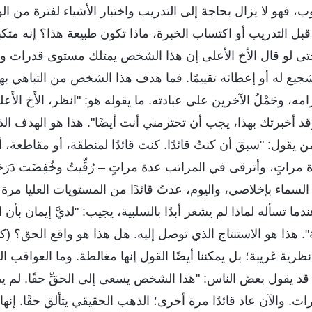
فهو لا يزال بحاجة إلى التدريب واختبار الأشياء لفترة من ال
ل التدريب أو اكتساب الخبرة، ماذا تكون طبيعة هذا؟ إنه متك
ى لو قال الأخ الأعلى إن هذا الشخص يمتلك مستوى قدرات وإ
يع له أو إعطائه تقييمًا. فما هدف هذا الشخص من التباهي بهذ
مه، وحَمْلُ الآخرين على عبادته. ما يقوله هو: "انظر، الأَخ الأَع
قد أخبرتك بهذا، يجب أن تحترمني أنت أيضًا". هذا هو الهدف ا
ن يقول: "سبقَ أن كنتُ قائدًا. كنت قائدًا لمنطقة، أو مقاطعة،
مراتٍ، وأترقى في المراتب عدة مراتٍ – رُقِّيتُ وخُفِضَت دَر
السماء بإخلاصي، واليوم، عدتُ قائدًا من المستويات العليا مرة
ندما تسأله لماذا لم يشعر أبدًا بالسلبية، يجيب: "لديَّ إيمان بأ
". هذا هو الاستنتاج الذي توصل إليه. هل هذا هو واقع الحق؟ (كلا).
ظرية غريبة؛ بل يمكننا أيضًا القول إنها مغالطة. وما العواقب 
قد يقول بعض الناس: "هذا الشخص يسعى إلى الحقِّ حقًا. لم يصب
 والآن عاد قائدًا مرة أخرى؛ الذهب الحقيقي يتألق حقًا. إنه