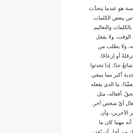
يسة هو عندما يتحدَّث
ناس ببعض الكلمات
الكلمات والتعاليم
 الوقت، ولا يفعل
له، ولا يطلب من
لةً أو إزعاجًا.
ئعٌ جدًا. إذا تحدثوا
ية أكبر مما ينبغي.
ِدًا. ما الذي يفعله
لحقّ. أفعاله، مثل
أفعال أيّ شخص آخر.
ير الآخرين، وأن
أنه مهما كان ما
ك من أجل أن يُقدر.