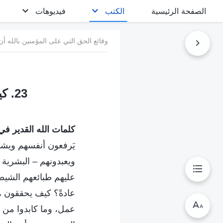
الصفحة الرئيسية
الكتب
فيديوهات
وقائع الحق التي على المؤمنين بالله أن
23. كيفية علاج مشكلة حب المرء للتباهي والشهادة للذات
كلمات الله القدير في ا
يَرفعون أنفسهم ويشهد
ويعبدونهم – البشرية
عليهم طبائعهم الشيطا
عادةً؟ كيف يحققون ه
عمل، وما كابدوا من م