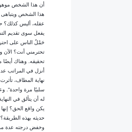
أن هذا الشخص موهوب، 
هذا الشخص ويتباهى قب
عقله، أليس كذلك؟ حت
يفعل سوى تقديم التشج
حَمْلُ الناس على احترا
تحترمني أنت؟ الآن و
تحقيقه. وهناك أيضًا م
أنزل في المراتب عدة 
نهاية المطاف، تأثرت 
سلبيًا مرة واحدة". وع
له أن يتألق في النهاية
يكن واقع الحق؟ إنها ن
حديثه بهذه الطريقة؟ 
وخفض درجته عدة مرات.