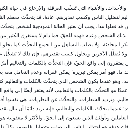
والأحداث، والأشياء التي تُسبِّب العرقلة والإزعاج في حياة الكن
اليم لتضليل الناس وكسب تقديرهم. عادةً، قد يتحدَّث معظم ال
 قد فعلوا هذا. يجب أن نعتبر الحالة النموذجية لشخص يتحدَّث ب
ة لذلك الشخص وعدم فهمه للحقّ. فما دام لا يستغرق الكثير من
ر المحادثة، ولا يطلب التساهل من الجميع للتحدُّث كما يحلو 
 ولا يُضلِّل الآخرين ويحاول كسب تقديرهم، فإن ذلك لا يُشكِّل عرق
فتقرون إلى واقع الحقّ، فإن التحدُّث بالكلمات والتعاليم أمرٌ شا
حد ما، فهو أمر يمكن تبريره؛ يمكن غفرانه وعدم التعامل معه بجد
حد، وهو عندما يكون الشخص الذي يتحدَّث بالكلمات والتعاليم مُتعمّ
دًا هو التحدُّث بالكلمات والتعاليم، لأنه يفتقر أيضًا إلى واقع ا
لتعاليم، وترديد الشعارات، والتحدُّث عن النظريات، هي نفسها 
 عندما يتحدَّث بالكلمات والتعاليم، فإنه يريد دائمًا أن ينال تقد
لعاملين وبأولئك الذين يسعون إلى الحقّ. والأكثر لا معقولية هو 
فإن هدفه هو اجتذاب الناس إلى صفه، وتضليل قلوبهم، وكلّ ذل