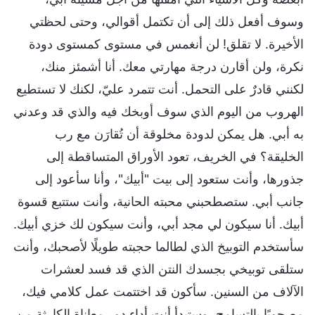
وسوف أفعل ذلك إلى أن تكتمل أقوالي، وحتى لحظتي
الأخيرة. لا تقلق! لن أنغمس في مستوى كمستوى دودة
نكرة، ولن أقارن درجة مهارتي معك. أنا أشمئز منك،
لكنني قادرٌ على التحمل. أنت تتمرد عليّ، لكنك لا تستطيع
الهروب من اليوم الذي سوف أوبخك فيه والذي قد وعدني
به أبي. هل يمكن لدودة مخلوقة أن تُقارَن مع رب
الخليقة؟ في الخريف، تعود الأوراق المتساقطة إلى
جذورها، وأنت ستعود إلى بيت "أبيك"، وأنا سأعود إلى
جانب أبي. ستصطحبني محبته الحانية، وأنت ستتبع قسوة
أبيك. أنا سيكون لي مجد أبي، وأنت سيكون لك خزي أبيك.
سأستخدم التوبيخ الذي لطالما حجبته طويلًا لأصحبك، وأنت
ستلقى توبيخي بجسدك النتن الذي قد فسد لعشرات
الآلاف من السنين. سأكون قد اختتمت عمل كلامي فيك،
مصحوبًا بالتسامح، وستبدأ أنت أداء دور معاناة الكارثة من