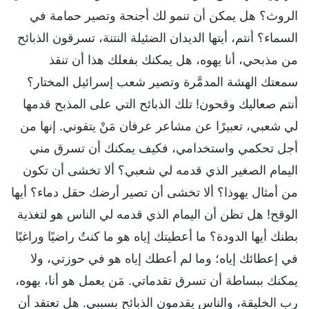
الروث؟ هل يمكن أن تنمو لك أجنحة وتصير حمامة في
السماء؟ أنتم، أيتها الديدان الضئيلة النتنة، تسرقون الذبائح
من مذبحي، أنا يهوه، هل يمكنك بفعلك هذا أن تنقذ
سمعتك الهشة المدمَّرة وتصير شعب إسرائيل المختار؟
أنتم صعاليك وقحون! تلك الذبائح التي على المذبح قدمها
لي شعبي، تعبيرًا عن مشاعر عرفان مَنْ يتقوني. إنها من
أجل تحكمي واستخدامي، فكيف يمكنك أن تسرق مني
اليمام الصغير الذي قدمه لي شعبي؟ ألا تخشى أن تكون
من أمثال يهوذا؟ ألا تخشى أن تصير أرضك حقل دماء؟ أيها
الوقح! هل تظن أن اليمام الذي قدمه لي الناس هو لتغذية
بطنك أيها الدودة؟ ما أعطيتك إياه هو ما كنتُ راضيًا وراغبًا
في إعطائك إياه؛ وما لم أعطك إياه هو في حوزتي، ولا
يمكنك ببساطة أن تسرق تقدماتي. مَن يعمل هو أنا، يهوه،
رب الخليقة، والناس يقدمون الذبائح بسببي. هل تعتقد أن