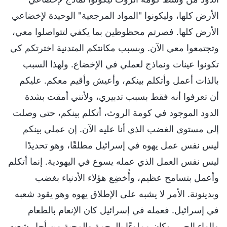
الأرض كلها، وليكونوا "المواد المرجعية" الوحيدة لإخضاعي
الأرض كلها. فصرتم محظوظين بما يكفي لتتواصلوا معي،
وتجتمعوا معي الآن. وبسبب مكانتكم المتدنية اخترتكم كي
تكونوا عينات ونماذج لعملي في الإخضاع. ولهذا السبب
بالذات أعمل وأتكلم بينكم، وأعيش وأقيم معكم. عليكم
أن تعرفوا أنه فقط بسبب تدبيري، ولأنني أمقت بشدة
الدود الموجود في كومة الروث، أتكلم بينكم، حتى وصلت
إلى مستوى الغضب الذي أنا عليه الآن. إن عملي بينكم
ليس نفس عمل يهوه في إسرائيل مطلقًا، وهو تحديدًا
ليس نفس العمل الذي عمله يسوع في اليهودية. إنما أتكلم
وأعمل بتسامح عظيم، وأُخضِع هؤلاء الأدنياء بغضب
وبدينونة. الأمر لا يشبه على الإطلاق يهوه وهو يقود شعبه
في إسرائيل. فعمله في إسرائيل كان الإنعام بالطعام
والماء الحي، وكان مملوءًا بالرحمة والمحبة من أجل شعبه