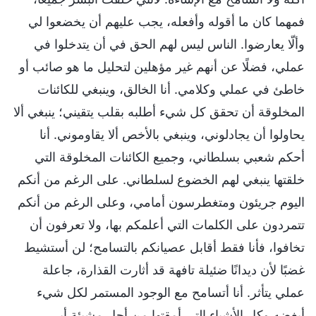
فمهما كان ما أقوله وأفعله، يجب عليهم أن يخضعوا لي
وألّا يعارضوا. الناس ليس لهم الحق في أن يتدخلوا في
عملي، فضلًا عن أنهم غير مؤهلين لتحليل ما هو صائب أو
خاطئ في عملي وكلامي. أنا الخالق، وينبغي للكائنات
المخلوقة أن تحقق كل شيء أطلبه بقلب يتقيني؛ ينبغي ألا
يحاولوا أن يجادلوني، وينبغي بالأخص ألا يقاوموني. أنا
أحكم شعبي بسلطاني، وجميع الكائنات المخلوقة التي
خلقتها ينبغي لهم الخضوع لسلطاني. على الرغم من أنكم
اليوم جريئون ومتغطرسون أمامي، وعلى الرغم من أنكم
تتمردون على الكلمات التي أعلمكم بها، ولا تعرفون أن
تخافوا، فأنا فقط أقابل عصيانكم بالتسامح؛ لن أستشيط
غضبًا لأن ديدانًا ضئيلة تافهة قد أثارت القذارة، جاعلة
عملي يتأثر. أنا أتسامح مع الوجود المستمر لكل شيء
أبغضه وكل الأشياء التي أمقتها من أجل مشيئة أبي،