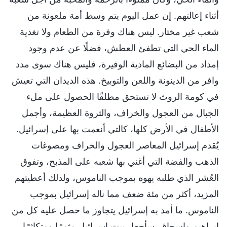
أثناء إعالتهم. إن عمل اليوم يتم وسط أمة ملعونة من
شعب غير مختار. ليس هناك وفرة من الطعام ولا تغذية
الماء الحي التي تطفئ العطش، فضلًا عن عدم وجود
إمداد من البضائع المادية الوفيرة، فليس هناك سوى مدد
وافر من الدينونة واللعن والتوبيخ. هذه الديدان التي تعيش
في كومة الروث لا تستحق مطلقًا الحصول على ملء
الجبال من العجول والخراف، والثروة العظيمة، وأجمل
الأطفال في الأرض كلها، كالتي أنعمت بها على إسرائيل.
يُقدم إسرائيل المعاصر العجول والخراف ومصوغات
الذهب والفضة التي أغني بها شعبه على المذبح، وتفوق
العُشر الذي طلبه يهوه بموجب الناموس، ولذلك أعطيتهم
المزيد، أكثر من مئة ضعف مما ناله إسرائيل بموجب
الناموس. ما أمد به إسرائيل يتجاوز ما حصل عليه كل من
إبراهيم وإسحاق. سأجعل بيت إسرائيل مثمرًا ومتكاثرًا،