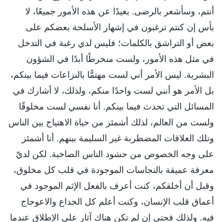
أنتم، وسأشعر بالرضى. بعيدًا عن هذه الأمور جميعًا، لا
بأس إن كنتم ترغبون في إشهار الأسلحة بعضكم على
بعض أو التراشق بالكلمات؛ فليس لدي رغبة في التدخل
في مثل هذه الأمور، ولست منخرطًا أبدًا في الشؤون
البشرية. ليس الأمر أني لست مهتمًّا بالنزاعات فيما بينكم،
بل الأمر هو أنني لست واحدًا منكم، ولذلك، لا أشارك في
المسائل التي تحدث فيما بينكم. أنا نفسي لست مخلوقًا
ولست من العالم، لذلك أشمئز من حياة الاهتياج بين الناس
وتلك العلاقات المضطربة غير السليمة بينهم. أنا أشمئز
على وجه الخصوص من حشود الناس الصاخبة. لكن لديّ
معرفة عميقة بالنجاسات الموجودة في قلب كل مخلوق،
وقبل أن أخلقكم، كنت أعرف بالفعل الإثم الموجود في
أعماق قلب الإنسان، وكنت أعلم كل الخداع والاعوجاج
فيه. ولذلك فحتى إن لم تكن هناك آثار على الإطلاق عندما