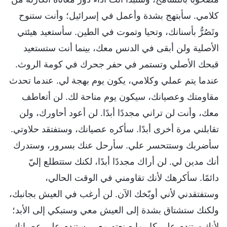
كلامي. سأبتهج بشدة وأعمل في إسرائيل؛ وأنت ستنوح
وتَصُرُّ بأسنانك، وتحيا وتموت في الطين. سأستعيد هيئتي
الأصلية ولن أبقى في الدنس معك، بينما أنت ستستعيد
قبحك الأصلي وتستمر في حفر جحرك في كومة الروث.
عندما يتم عملي وكلامي، يكون يوم بهجة لي. عندما تحدث
مقاومتك وعصيانك، سيكون يوم مناحة لك. لن أتعاطف
معك، وأنت لن تراني مجددًا أبدًا. لن أعود أحاورك، ولن
تقابلني مرة أخرى أبدًا. سأكره عصيانك، وستفتقد حلاوتي.
سأضربك وستتحسر علي. سأرحل عنك بسرور، وستدرك
أنك مدين لي. لن أراك مجددًا أبدًا، لكنك ستتطلع إليّ
دائمًا. سأكرهك لأنك تقاومني في الوقت الحالي،
وستفتقدني لأني أوبّخك الآن. لن أرغب في العيش بجانبك،
ولكنك ستشتاق بشدة إلى العيش معي وستبكي إلى الأبد؛
لأنك ستندم على كل ما صنعته معي. ستندم على عصيانك