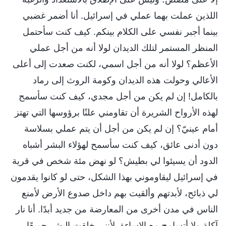
اللذين عملت بهما عملي في إسرائيل. أنا أضمر غضبي
بينما أجبر نفسي على الكلام بينكم. كيف كنت سأحتمل
المنظر المستمر لتلك الديدان لولا أنه من أجل عملي
الأعظم؟ لولا أنه من أجل اسمي، لكنت صعدت إلى أعلى
الأعالي وحولت هذه الديدان وكومة الروث إلى رماد
بالكامل! إن لم يكن من أجل مجدي، كيف كنت سأسمح
لهذه الأرواح الشريرة أن تقاومني علنًا برؤوسها التي تهتز
أمام عينيّ؟ إن لم يكن من أجل أن يتم عملي بسلاسة
دون أدنى عائق، كيف كنت سأسمح لهؤلاء البشر أشباه
الدود أن يسيئوا لي بطيش؟ لو نهض مئة شخص في قرية
في إسرائيل ليقاوموني بهذا الشكل، حتى لو كانوا يقدمون
لي ذبائح، لأبدتهم وألقيت بهم داخل صدوع الأرض لأمنع
الناس في مدن أخرى من المعارضة من جديد أبدًا. أنا نار
آكلة ولا أتسامح مع الإساءة. لأنني خلقت البشر جميعًا،