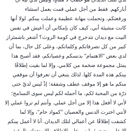
أباركهم. فقط من أجل عملي قمت بعمل استثناء
ورفعتكم، وتحملت مهانة عظيمة وعملت بينكم. لولا أنها
كانت مشيئة أبي، كيف كان بإمكاني أن أعيش في نفس
البيت مع ديدان تتدحرج في كومة الروث؟ أشعر باشمئزاز
كبير من كل تصرفاتكم وكلماتكم، وعلى كل حال، بما أن
لدي بعض "الاهتمام" بدنسكم وعصيانكم، فقد أصبح هذا
يمثل مجموعة ضخمة من كلامي. وإلا لما بقيت إطلاقًا
بينكم هذه المدة كلها. لذلك ينبغي أن تعرفوا أن موقفي
منكم ما هو إلا موقف عطف وشفقة؛ إذْ ليس لديّ حتى
ذرّة من المحبة لكم، ما أحمله لكم ليس سوى التسامح؛
لأني لا أفعل هذا إلا من أجل عملي. وأنتم لم تروا عملي إلا
لأنني اخترت الدنس والعصيان "كمواد خام"، وإلا لما
كشفت إطلاقًا عن أعمالي لتلك الديدان. أنا لا أعمل بينكم
إلا على مضض؛ وليس على الإطلاق بالاستعداد والرغبة