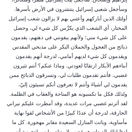
وسأجعل شعبي إسرائيل ينتشرون في الأرض بأسرها.
أولئك الذين أباركهم وأعتني بهم لا يزالون شعب إسرائيل
المختار، أي الشعب الذي يكرِّس كل شيء لي، وحصل
على كل شيء مني؛ ولأنهم يبقونني في ذهنهم، يقدمون
ذبائح من العجول والحملان البكر على مذبحي المقدس
ويقدمون كل شيء لديهم أمامي، لدرجة أنهم يقدمون
أبناءهم الأبكار ارتقابًا لعودتي. وماذا عنكم؟ أنتم تثيرون
غضبي، فأنتم تقدمون طلبات لي، وتسرقون الذبائح ممن
يقدمون لي أشياءَ وأنتم لا تعرفون أنكم تسيئون إليّ،
ولذلك فكل ما تكسبونه هو المناحة والعقاب في الظلمة.
لقد أثرتم غضبي مرات عديدة، وقد أمطرت عليكم نيراني
الحارقة، لدرجة أن عددًا كبيرًا من الأشخاص لقوا نهاية
مأساوية، وباتت المنازل السعيدة مقابر مهجورة. كل ما
لديَّ لتلك الديدان هو غضب لا متناهٍ، وليس لدي نية أن