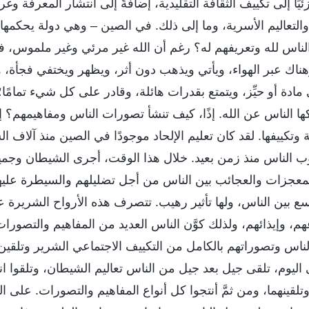
يًا إلى تكييف الثقافة التقليدية، إضافةً إلى انتشار المعرفة وغر
والتعاليم الأسرية، وما إلى ذلك. في الصين – وهي دولة يحكمها ا
لناس لله وتعريفهم له؟ رغم أن الله غير مرئي وغير ملموس، ف
هناك عبر الهواء، ويأتي ويذهب دون أثر، ويظهر ويختفي فجأة، 
 مادة أو حيِّز، ويتمتع بقدرات هائلة، وقادر على كل شيء تمامًا
ها الناس عن الله. إذًا، كيف تنشأ تصورات الناس ومفاهيمهم؟ إ
دية وتكييفها. لقد كان تعليم الإلحاد موجودًا في الصين منذ آلاف 
ب الناس منذ زمن بعيد. خلال هذا الوقت، أجرى الشيطان وجميع 
لمعجزات والعجائب بين الناس من أجل تضليلهم والسيطرة علي
ع بين الناس، ولها تأثير رهيب. تتصرف هذه الأرواح الشريرة 
م، وإيذائهم، ولذلك كوَّن الناس العديد من المفاهيم والتصورا
الناس وتصوراتهم بالكامل من التكييف الاجتماعي الشرير وتلقين
اليوم، تلقى جيل بعد جيل من الناس تعاليم الشيطان، وتلقوا انت
وتلقينهما، ومن ثمَّ أنتجوا كل أنواع المفاهيم والتصورات. على 