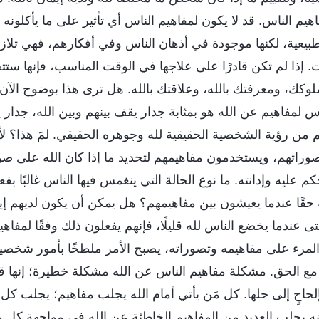
اهيم الناس. قد لا يكون لمفاهيم الناس أي تأثير على ما يأكلونه
لطبيعية، لكنها موجودة في أذهان الناس وفي أفكارهم، فهي تلا
 إذا لم تكن قادرًا على علاجها في الوقت المناسب، فإنها ست
كك، ومعرفتك بالله، وعلاقتك بالله. هل ترى هذا بوضوح الآن
ناس لمفاهيم عن الله هو بمثابة جدار يقف بينهم وبين الله، جدا
م من رؤية الشخصية الحقيقية لله وجوهره الحقيقي. لمَ هذا؟ لأ
وراتهم، ويستخدمون مفاهيمهم لتحديد ما إذا كان الله على صو
كم عليه وإدانته. ما نوع الحالة التي ينغمس فيها الناس غالبًا 
حقًا عندما يعيشون بين مفاهيمهم؟ هل يمكن أن يكون لديهم إي
حتى عندما يخضع الناس لله قليلًا، فإنهم يفعلون ذلك وفقًا لمفا
المرء على مفاهيمه وتصوراته، يصبح الأمر ملطخًا بأمور شخصي
مع الحق. مشكلة مفاهيم الناس عن الله مشكلة خطيرة؛ إنها قض
بإلحاحٍ إلى حلها. كل مَن يأتي أمام الله يجلب مفاهيم؛ يجلب ك
إنه يجلب العديد من المفاهيم الخاطئة عن الله في مواجهة كل ما 