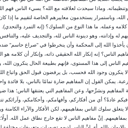
وتنظيماته. وماذا سيحدث لعلاقته مع الله؟ يسيء الناس فهم الل
الله، وباستمرار يستخدمون معاييرهم الخاصة لتقييم ما إذا كا
كلامه وعمله. ما هذا النوع من السلوك؟ (إنه التمرد والتحدي). 
هم له وإدانته، وهو دينونة الناس لله، والتجديف عليه، والتناف
ن يأخذوا الله إلى المحكمة وأن ينخرطوا في "صراع حاسم" ضد
هيم الناس؟ إنه إنكار الله الحقيقي ذاته، وإنكار أن كلامه هو ا
يم الناس إلى هذا المستوى، فإنهم بطبيعة الحال ينكرون الله، و
 لا ينكرون وجود الله فحسب، بل يرفضون قبول الحق واتباع الله،
بة. يمكن القول إن المفاهيم ضارة تمامًا بالناس، بلا فائدة واح
المفاهيم ونشرِّحها، وعن المفاهيم التي يعتنقها الناس؛ هذا ضر
فيكم عادةً؟ أي من أفكاركم، وأفهامكم، وأحكامكم، وآرائكم تتع
ا يتعلق سلوك الناس بمفاهيمهم، لكن الأفكار والآراء الكامنة و
 بمفاهيمهم. إنَّ مفاهيم الناس لا تقع خارج نطاق عمل الله. أولًا:
بالإيمان بالله. أي إنَّ الناس لديهم تصورات وتعريفات مختلفة للإ