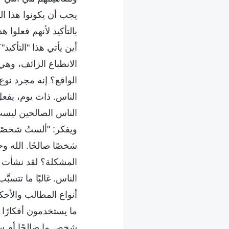
يجب أن يكونوا هذا ا
بالتأكيد لأنهم فعلوا 
أين يأتي هذا "التأكي
الانطباع الزائف، وهي
الواقع؟ إنه مجرد نوع
الناس. ذات يوم، يفعل 
الناس الصالحين ليست 
ويفكر: "ألستُ شخصًا
شخصًا صالحًا. الله و
المشكلة؟ لقد نشأت ب
الناس. غالبًا ما تتس
أنواع المطالب والأحكام
ما يستخدمون أفكارًا و
شخص ما صالحًا أم سيئ