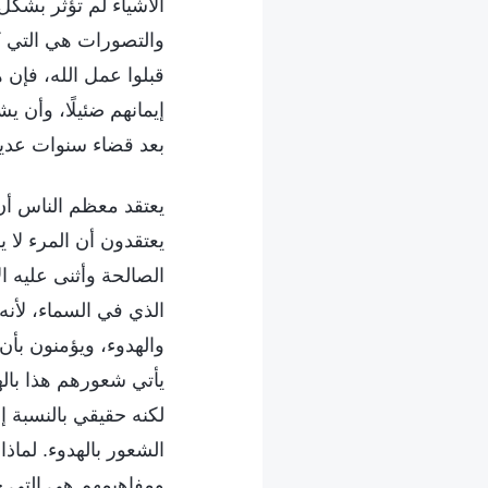
الأشياء لم تؤثر بشكل
والتصورات هي التي ك
قبلوا عمل الله، فإن ه
إيمانهم ضئيلًا، وأن ي
بعد قضاء سنوات عديد
يعتقد معظم الناس أن ا
يعتقدون أن المرء لا ي
الصالحة وأثنى عليه ا
الذي في السماء، لأنه
والهدوء، ويؤمنون بأن 
يأتي شعورهم هذا بال
لكنه حقيقي بالنسبة إ
الشعور بالهدوء. لماذ
ومفاهيمهم هي التي جع