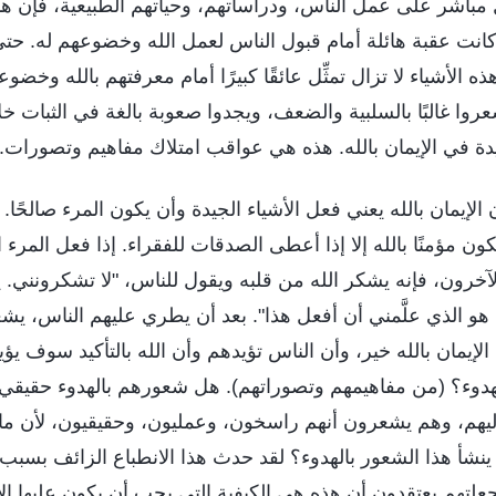
 مباشر على عمل الناس، ودراساتهم، وحياتهم الطبيعية، فإن هذ
انت عقبة هائلة أمام قبول الناس لعمل الله وخضوعهم له. حتى
ذه الأشياء لا تزال تمثِّل عائقًا كبيرًا أمام معرفتهم بالله وخض
شعروا غالبًا بالسلبية والضعف، ويجدوا صعوبة بالغة في الثبات خ
ة في الإيمان بالله. هذه هي عواقب امتلاك مفاهيم وتصورات.
لإيمان بالله يعني فعل الأشياء الجيدة وأن يكون المرء صالحًا.
كون مؤمنًا بالله إلا إذا أعطى الصدقات للفقراء. إذا فعل المرء ا
لآخرون، فإنه يشكر الله من قلبه ويقول للناس، "لا تشكرونني.
 هو الذي علَّمني أن أفعل هذا". بعد أن يطري عليهم الناس، يش
الإيمان بالله خير، وأن الناس تؤيدهم وأن الله بالتأكيد سوف يؤي
هدوء؟ (من مفاهيمهم وتصوراتهم). هل شعورهم بالهدوء حقيقي 
ليهم، وهم يشعرون أنهم راسخون، وعمليون، وحقيقيون، لأن ما 
ا ينشأ هذا الشعور بالهدوء؟ لقد حدث هذا الانطباع الزائف بسبب
لتهم يعتقدون أن هذه هي الكيفية التي يجب أن يكون عليها الإي