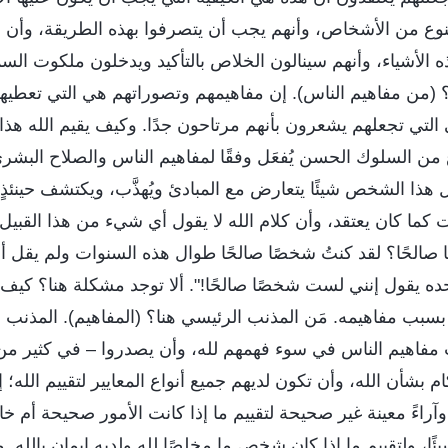
لنوع من الأشخاص، وأنهم يجب أن يتصرفوا بهذه الطريقة، وأن
هذه الأشياء، وأنهم سينالون الخلاص بالتأكيد ويدخلون ملكوت ال
د"؟ (من مفاهيم الناس). إن مفاهيمهم وتصوراتهم هي التي تعطيهم
 التي تجعلهم يشعرون بأنهم مرتاحون جدًا. وكيف يقيم الله هذا
 من السلوك الحسن يُفعَل وفقًا لمفاهيم الناس والصلاح البشر
هذا الشخص شيئًا يتعارض مع المبادئ ويُهذَّب، ويكتشف حينئذٍ أن
كما كان يعتقد، وأن كلام الله لا يقول أي شيء من هذا القبيل
 صالحًا؟ لقد كنتُ شخصًا صالحًا طوال هذه السنوات ولم يقل 
حده يقول إنني لست شخصًا صالحًا!". ألا توجد مشكلة هنا؟ كي
سبب مفاهيمه. مَن المذنب الرئيسي هنا؟ (المفاهيم). المذنب 
بَّب مفاهيم الناس في سوء فهمهم لله، وأن يصدروا – في كثير من
 بشأن الله، وأن تكون لديهم جميع أنواع المعايير لتقييم الله؛ إن
آراءً معينة غير صحيحة لتقييم ما إذا كانت الأمور صحيحة أم خا
ًا، ولتقييم ما إذا كان شخص ما مخلصًا لله ولديه إيمان بالله.