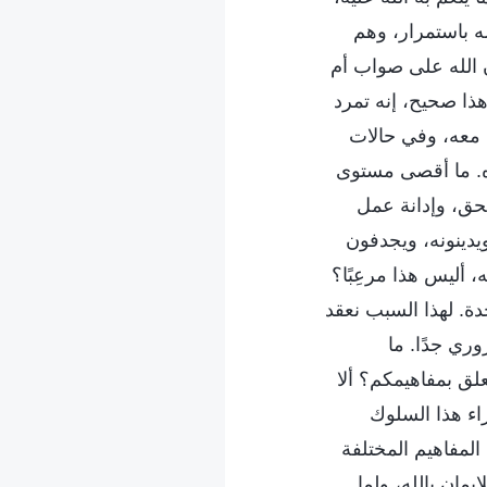
ه باستمرار، وهم
ن الله على صواب أم
هذا صحيح، إنه تمرد
س معه، وفي حالات
ه. ما أقصى مستوى
لحق، وإدانة عمل
يدينونه، ويجدفون
 أليس هذا مرعِبًا؟
دة. لهذا السبب نعقد
وري جدًا. ما
لق بمفاهيمكم؟ ألا
راء هذا السلوك
 المفاهيم المختلفة
يمان بالله، ولما