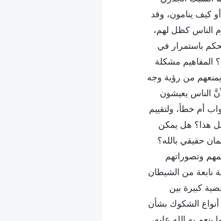
 أو كيف ينامون، وقد
زم الناس كظل لهم،
تحكم باستمرار في
؟ المفاهيم مشكلة
ر يمنعهم من رؤية وجه
نَّ الناس يعيشون
اب أم خطأ، ولتقييم
بفعل هذا؟ هل يمكن
مان حقيقي بالله؟
هيمهم وتصوراتهم
ة نابعة من الشيطان
ية كبيرة بين
ل أنواع الشكوك بشأن
ينعم به الله عليه،