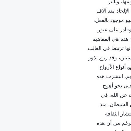
سها، وتأثير
لإلحاد منذ آلاف
هو موجود بالفعل،
وقادر على عبور
؛ هذه هي المفاهيم
نها ترتبط في الغالب
السنين، وقد زرع بذور
أنواع الأرواح
هم. انتشرت هذه
على نحو أهوج
ت عن الله. في
 الشيطان. منذ
شار الثقافة
الرغم من أن هذه