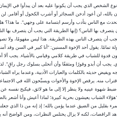
نوع الشخص الذي يجب أن يكونوا عليه بعد أن يبدأوا في الإيمان 
مان بالله، لن أعود أدخن السجائر أو أشرب الكحول أو أقامر. لن
تحدث مع الناس بتأدب وأرسم ابتسامة على وجهي". ما هذا؟ هل 
يتصرف بها الناس؟ (إنها الطريقة التي يجب أن يتصرف بها النا
ويجب أن يتصرف الناس بهذه الطريقة. هذا ليس مفهومًا، ولا تصو
لة تمامًا. يقول أحد الإخوة المسنين: "أنا كبير في السن وقد آم
ن قدوة للشباب في طريقة كلامي وقيامي بالأشياء. يجب ألا 
 يجب أن أبدو وقورًا ومثقفًا وأن أتحلى بسلوك رجل راقٍ". لذا
ه ويفيض حديثه بالكلمات والعبارات الأدبية، وعندما يراه الش
لاقتراب منه. يرقص الإخوة والأخوات ويسبِّحون الله في الاجتماع
 ضبط شهوة عينيه ولا ينظر إلا إلى ما هو لائق، فيكبح نفسه عن 
"هؤلاء الشباب يعيشون بحرية كبيرة؛ لماذا أعيش وأنا أشعر با
ء بقليل من الضيق عندما يؤمن بالله؛ إذ إنه من ذا الذي جعلني
هد الراقصات، لكنه لا يزال يختلس النظرات، ومن الواضح أنه ي