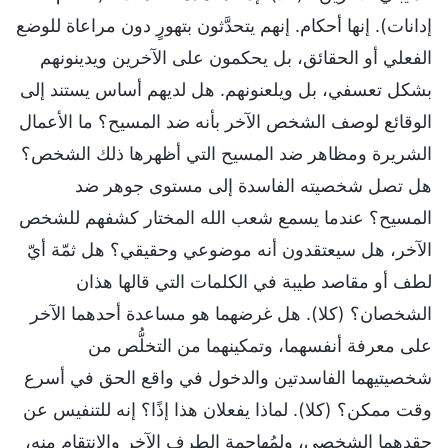
إدانات). إنها أحكام. إنهم يتحدَّثون بتهورٍ دون مراعاة للوضع
الفعلي أو الحقائق، بل يحكمون على الآخرين ويدينونهم
بشكل تعسفي، بل ويلعنونهم. هل لديهم أساس يستند إلى
الوقائع لوصف الشخص الآخر بأنه ضد المسيح؟ ما الأعمال
الشريرة ومظاهر ضد المسيح التي أظهرها ذلك الشخص؟
هل تصل شخصيته الفاسدة إلى مستوى جوهر ضد
المسيح؟ عندما يسمع شعب الله المختار كشفهم للشخص
الآخر، هل سيعتقدون أنه موضوعي وحقيقي؟ هل ثمّة أيّ
لطف أو مقاصد طيبة في الكلمات التي قالها هذان
الشخصان؟ (كلا). هل غرضهما هو مساعدة أحدهما الآخر
على معرفة أنفسهما، وتمكينهما من التخلُّص من
شخصيتيهما الفاسدتين والدخول في واقع الحق في أسرع
وقت ممكن؟ (كلا). لماذا يفعلان هذا إذًا؟ إنه للتنفيس عن
حقدهما الشخصي، ولمُهاجمة الطرف الآخر والانتقام منه،