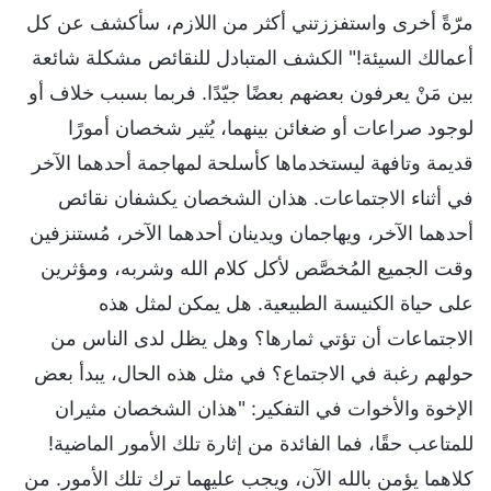
مرّةً أخرى واستفززتني أكثر من اللازم، سأكشف عن كل
أعمالك السيئة!" الكشف المتبادل للنقائص مشكلة شائعة
بين مَنْ يعرفون بعضهم بعضًا جيّدًا. فربما بسبب خلاف أو
لوجود صراعات أو ضغائن بينهما، يُثير شخصان أمورًا
قديمة وتافهة ليستخدماها كأسلحة لمهاجمة أحدهما الآخر
في أثناء الاجتماعات. هذان الشخصان يكشفان نقائص
أحدهما الآخر، ويهاجمان ويدينان أحدهما الآخر، مُستنزفين
وقت الجميع المُخصَّص لأكل كلام الله وشربه، ومؤثرين
على حياة الكنيسة الطبيعية. هل يمكن لمثل هذه
الاجتماعات أن تؤتي ثمارها؟ وهل يظل لدى الناس من
حولهم رغبة في الاجتماع؟ في مثل هذه الحال، يبدأ بعض
الإخوة والأخوات في التفكير: "هذان الشخصان مثيران
للمتاعب حقًا، فما الفائدة من إثارة تلك الأمور الماضية!
كلاهما يؤمن بالله الآن، ويجب عليهما ترك تلك الأمور. من