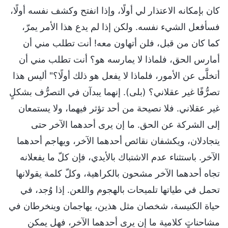
كان بإمكانه الاعتذار لي أولًا، وإذا انفتح وكشف نفسه أولًا،
فسأفعل الشيء نفسه. ولكن إذا لم يدع هذا الأمر يمرّ،
كما كان من قبل، فلن أتهاون معه! أنت تطلب مني أن
أمارس الحق، فلماذا لا يمارسه هو؟ أنت تطلب مني أن
أتخلَّى عن الأمور، فلماذا لا يفعل هو ذلك أولًا؟" أليس هذا
تصرُّفًا غير عقلاني؟ (بلى). إنهما يبدآن في التصرُّف بشكلٍ
غير عقلاني. فلا نصيحة من أحد تؤثر فيهما، ولا يستمعان
إلى الشركة عن الحق. ما إن يرى أحدهما الآخر حتى
يتجادلان، ويكشفان نقائص أحدهما الآخر، ويهاجم أحدهما
الآخر. باستثناء عدم الاشتباك بالأيدي، فإن كلّ ما يفعلانه
تجاه أحدهما الآخر مشحون بالكراهية، وكلّ كلمة يقولانها
تحمل في طياتها تلميحات بالهجوم واللعن. إذا وُجد، في
حياة الكنيسة، شخصان مثل هذين، يهاجمان وينخرطان في
مشاحناتٍ كلامية ما إن يرى أحدهما الآخر، فهل يمكن