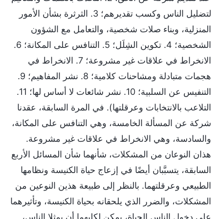
لتضليل الناس وكسب تقديرهم؛ 3. الثرثرة بشأن الأمور
المنزلية، وبناء صلات شخصية، والتعامل مع الشؤون
الشخصية؛ 4. تكوين الشِلَل؛ 5. التنافس على المكانة؛ 6.
الانخراط في علاقات غير مشروعة؛ 7. الانخراط في
هجمات متبادلة ومشاحنات كلامية؛ 8. نشر المفاهيم؛ 9.
التنفيس عن السلبية؛ 10. نشر شائعات لا أساس لها؛ 11.
التلاعب بالانتخابات وعرقلتها). في المرة السابقة، عقدنا
شركة عن المسألة الخامسة، وهي التنافس على المكانة،
والسادسة، وهي الانخراط في علاقات غير مشروعة.
هذان النوعان من المشكلات، شأنهما شأن المسائل الأربع
السابقة، يتسبَّبان أيضًا في إزعاج حياة الكنيسة ونظامها
الطبيعي وعرقلتهما. بالنظر إلى طبيعة هذين النوعين من
المشكلات، والضرر الذي يلحقانه بحياة الكنيسة، وتأثيرهما
على دخول الناس الحياة، يمكن لكليهما أن يمثلا الناس،