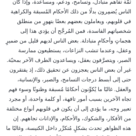
ثمّة تفاهم متبادل، وتسامح، ودعم، ومساعدة، وإذا كان
الناس يُضمِرون بدلًا من ذلك الأحكام المُسبقة والكراهية
في قلوبهم، ويعاملون بعضهم بعضًا بتهورٍ من منطلق
شخصياتهم الفاسدة، فمن المُرجَّح أن يؤدي هذا إلى
هجماتٍ وأحكامٍ متبادلة. بعض الناس لديهم قليل من ضميرٍ
وعقل، وعندما تنشب النزاعات، يستطيعون ممارسة
الصبر، ويتصرَّفون بعقل، ويساعدون الطرف الآخر بمحبّة.
غير أن بعض الناس يعجزون عن تحقيق ذلك، إذ يفتقرون
حتى إلى أبسط درجات التسامح، والصبر، والإنسانية،
والعقل. غالبًا ما يُكوِّنون أحكامًا مُسبقة وظنونًا وسوء فهم
تجاه الآخرين بسبب أمور تافهة، أو كلمة واحدة، أو مجرد
تعبير وجه، ما يؤدي إلى أن يكون في قلوبهم أنواع مختلفة
من الأفكار، والشكوك، والأحكام، والإدانات تجاههم. إن
هذه الظواهر تحدث بشكلٍ مُتكرِّر داخل الكنيسة، وغالبًا ما