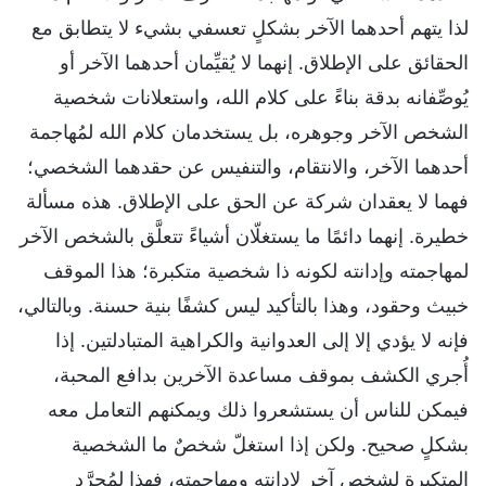
لذا يتهم أحدهما الآخر بشكلٍ تعسفي بشيء لا يتطابق مع
الحقائق على الإطلاق. إنهما لا يُقيِّمان أحدهما الآخر أو
يُوصِّفانه بدقة بناءً على كلام الله، واستعلانات شخصية
الشخص الآخر وجوهره، بل يستخدمان كلام الله لمُهاجمة
أحدهما الآخر، والانتقام، والتنفيس عن حقدهما الشخصي؛
فهما لا يعقدان شركة عن الحق على الإطلاق. هذه مسألة
خطيرة. إنهما دائمًا ما يستغلّان أشياءً تتعلَّق بالشخص الآخر
لمهاجمته وإدانته لكونه ذا شخصية متكبرة؛ هذا الموقف
خبيث وحقود، وهذا بالتأكيد ليس كشفًا بنية حسنة. وبالتالي،
فإنه لا يؤدي إلا إلى العدوانية والكراهية المتبادلتين. إذا
أُجري الكشف بموقف مساعدة الآخرين بدافع المحبة،
فيمكن للناس أن يستشعروا ذلك ويمكنهم التعامل معه
بشكلٍ صحيح. ولكن إذا استغلّ شخصٌ ما الشخصية
المتكبرة لشخص آخر لإدانته ومهاجمته، فهذا لمُجرَّد