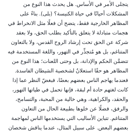
يتجلى الأمر في الأساس. هل يحدث هذا النوع من
المشكلات أحيانًا في حياة الكنيسة؟ (بلى). بناءً على
المظاهر الخارجية فقط، يتضح أن فعلًا مثل الانخراط في
هجمات متبادلة لا يتعلق بالتأكيد بطلب الحق، ولا بعقد
شركة عن الحق تحت إرشاد الروح القدس، ولا بالتعاون
المتناغم، بل هو مُتجذِّر في التهور، واللغة المستخدمة فيه
تتضمَّن الحكم والإدانة، بل وحتى اللعنات؛ هذا النوع من
المظاهر هو حقًا استعلانٌ لشخصية الشيطان الفاسدة.
فعندما يهاجم الناس بعضهم بعضًا، فبغضّ النظر عما إذا
كانت لغتهم حادة أم لبقة، فإنها تحمل في طياتها التهور،
والحقد، والكراهية، وهي خالية من المحبة، والتسامح،
والرفق، فضلًا عن خلوها بطبيعة الحال من التعاون
المتناغم. تتباين الأساليب التي يستخدمها الناس لمهاجمة
بعضهم البعض. على سبيل المثال، عندما يناقش شخصان