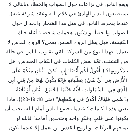
ويقع الناس في نزاعات حول الصواب والخطأ، وبالتالي لا
يستطيعون التدبر الهادئ في كلام الله وعقد شركة عنه).
عندما ينخرط الناس في مثل هذا الشجار والجدال حول
الصواب والخطأ، ويشنّون هجمات شخصية أثناء حياة
الكنيسة، فهل يظل الروح القدس يعمل؟ الروح القدس لا
يعمل؛ فهذا النوع من الشركة يلقي بقلوب الناس في حالة
من التشتت. ثمّة بعض الكلمات في الكتاب المقدس، هل
تتذكّرونها؟ ("أَقُولُ لَكُم أَيْضًا: إِنِ ٱتَّفَقَ ٱثْنَانِ مِنْكُمْ عَلَى
ٱلْأَرْضِ فِي أَيِّ شَيْءٍ يَطْلُبَانِهِ فَإِنَّهُ يَكُونُ لَهُمَا مِنْ قِبَلِ أَبِي
ٱلَّذِي فِي ٱلسَّمَاوَاتِ، لِأَنَّهُ حَيْثُمَا ٱجْتَمَعَ ٱثْنَانِ أَوْ ثَلَاثَةٌ
بِٱسْمِي فَهُنَاكَ أَكُونُ فِي وَسْطِهِمْ"
). ماذا
(متى 18: 19-20)
تعني هذه الكلمات؟ عندما يجتمع الناس أمام الله، يجب أن
يكونوا على قلبٍ وفكرٍ واحد ومتحدين أمامه؛ فالله لن
يمنحهم البركات، والروح القدس لن يعمل إلا عندما يكون