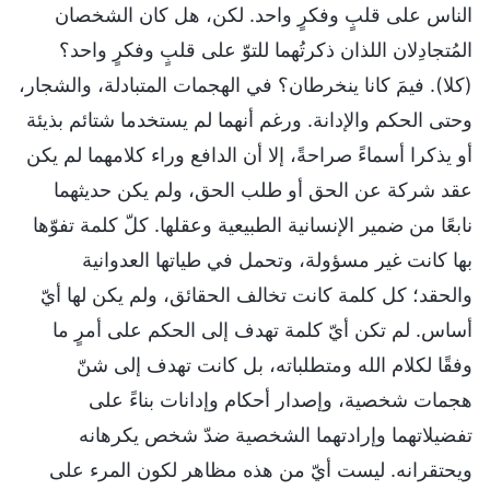
الناس على قلبٍ وفكرٍ واحد. لكن، هل كان الشخصان
المُتجادِلان اللذان ذكرتُهما للتوّ على قلبٍ وفكرٍ واحد؟
(كلا). فيمَ كانا ينخرطان؟ في الهجمات المتبادلة، والشجار،
وحتى الحكم والإدانة. ورغم أنهما لم يستخدما شتائم بذيئة
أو يذكرا أسماءً صراحةً، إلا أن الدافع وراء كلامهما لم يكن
عقد شركة عن الحق أو طلب الحق، ولم يكن حديثهما
نابعًا من ضمير الإنسانية الطبيعية وعقلها. كلّ كلمة تفوّها
بها كانت غير مسؤولة، وتحمل في طياتها العدوانية
والحقد؛ كل كلمة كانت تخالف الحقائق، ولم يكن لها أيّ
أساس. لم تكن أيّ كلمة تهدف إلى الحكم على أمرٍ ما
وفقًا لكلام الله ومتطلباته، بل كانت تهدف إلى شنّ
هجمات شخصية، وإصدار أحكام وإدانات بناءً على
تفضيلاتهما وإرادتهما الشخصية ضدّ شخص يكرهانه
ويحتقرانه. ليست أيّ من هذه مظاهر لكون المرء على