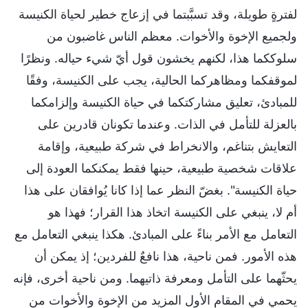
لفترةٍ طويلة، وقد تسبَّبتما في إزعاج خطير لحياة الكنيسة
ولجميع الإخوة والأخوات. معظم الناس غاضبون من
سلوككما هذا، لكنهم يخشون قول أيّ شيء حياله. ونظرًا
لموقفكما ومظاهركما الحالية، يجب على الكنيسة، وفقًا
للمبادئ، تعليق مشاركتكما في حياة الكنيسة وإلزامكما
بالعزلة للتأمل في الذات. وعندما تكونان قادرين على
التعايش بتناغم، والانخراط في شركة طبيعية، وإقامة
علاقات شخصية طبيعية، حينها فقط يمكنكما العودة إلى
حياة الكنيسة". بغضّ النظر عما إذا كانا يُوافقان على هذا
أم لا، ينبغي على الكنيسة اتخاذ هذا القرار؛ فهذا هو
التعامل مع الأمر بناءً على المبادئ. هكذا ينبغي التعامل مع
هذه الأمور. فمن ناحية، هذا نافعٌ للفردين؛ إذ يمكن أن
يحثّهما على التأمل ومعرفة ذاتيهما. ومن ناحية أخرى، فإنه
يحمي في المقام الأول المزيد من الإخوة والأخوات من