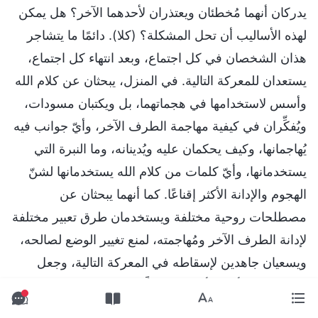
يدركان أنهما مُخطئان ويعتذران لأحدهما الآخر؟ هل يمكن
لهذه الأساليب أن تحل المشكلة؟ (كلا). دائمًا ما يتشاجر
هذان الشخصان في كل اجتماع، وبعد انتهاء كل اجتماع،
يستعدان للمعركة التالية. في المنزل، يبحثان عن كلام الله
وأسس لاستخدامها في هجماتهما، بل ويكتبان مسودات،
ويُفكِّران في كيفية مهاجمة الطرف الآخر، وأيّ جوانب فيه
يُهاجمانها، وكيف يحكمان عليه ويُدينانه، وما النبرة التي
يستخدمانها، وأيّ كلمات من كلام الله يستخدمانها لشنّ
الهجوم والإدانة الأكثر إقناعًا. كما أنهما يبحثان عن
مصطلحات روحية مختلفة ويستخدمان طرق تعبير مختلفة
لإدانة الطرف الآخر ومُهاجمته، لمنع تغيير الوضع لصالحه،
ويسعيان جاهدين لإسقاطه في المعركة التالية، وجعل
النهوض مرّة أخرى أمرًا مستحيلًا عليه. كل هذه
السلوكيات تنتمي إلى الانخراط في هجمات متبادلة