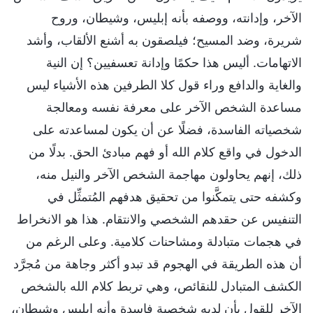
الآخر، وإدانته، ووصفه بأنه إبليس، وشيطان، وروح
شريرة، وضد المسيح؛ فيلصقون به أشنع الألقاب، وأشد
الاتهامات. أليس هذا حكمًا وإدانة تعسفيين؟ إن النية
والغاية والدافع وراء قول كلا الطرفين هذه الأشياء ليس
مساعدة الشخص الآخر على معرفة نفسه ومعالجة
شخصياته الفاسدة، فضلًا عن أن يكون لمساعدته على
الدخول في واقع كلام الله أو فهم مبادئ الحق. بدلًا من
ذلك، إنهم يحاولون مهاجمة الشخص الآخر والنيل منه،
وكشفه حتى يتمكَّنوا من تحقيق هدفهم المُتمثِّل في
التنفيس عن حقدهم الشخصي والانتقام. هذا هو الانخراط
في هجمات متبادلة ومشاحنات كلامية. وعلى الرغم من
أن هذه الطريقة في الهجوم قد تبدو أكثر وجاهة من مُجرَّد
الكشف المتبادل للنقائص، وهي تربط كلام الله بالشخص
الآخر للقول بأن لديه شخصية فاسدة وأنه إبليس وشيطان،