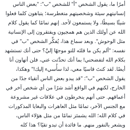
أمرًا ما، يقول الشخص "أ" للشخص "ب": "بعض الناس
إنسانيتهم سيئة وشخصيتهم متغطرسة؛ يتباهون كلما فعلوا
شيئًا بسيطًا، ولا يستمعون لأحد. إنهم تمامًا كما يقول كلام
الله عن أولئك الذين هم همجيون ويفتقرون إلى الإنسانية
مثل الوحوش". وبعد سماع هذا، يُفكِّر الشخص "ب" في
نفسه: "ألم يكن ما قلتَه للتو موجهًا إليَّ؟ حتى أنك تستشهد
بكلام الله لتفضحني! بما أنك تحدَّثت عني، فلن أتهاون أنا
أيضًا. لقد كنتَ قاسيًا معي، لذا سأُسيء إليك!" وهكذا،
يقول الشخص "ب": "قد يبدو بعض الناس أتقياء جدًا من
الخارج، لكنهم في الواقع أشد شرًا من أي شخص آخر في
أعماقهم. حتى أنهم ينخرطون في علاقات غير مشروعة
مع الجنس الآخر، تمامًا مثل العاهرات والبغايا المذكورات
في كلام الله؛ الله يشمئز تمامًا من مثل هؤلاء الناس،
ويشعر بالنفور منهم. ما فائدة أن تبدو تقيًا؟ هذا كله