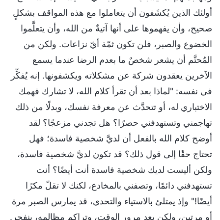
أولئك الذين يُكشَفون أن يتعاملوا مع هذه المواقف بشكلٍ
صحيح، وأن يفهموها على أنها آتيةٌ من الله، وأن يتعلَّموا
الخضوع والصبر، فلن تكون ثمّة أيّ نزاعات. ولكن من
المُحتَّم أن يشعر شخصٌ ما بعدم الرضا عندما يسمع
الآخرين يعقدون شركة عن مشكلاته ويكشفونها. إنه يُفكِّر
في نفسه: "لماذا بعد أن تقرأ كلام الله، لا تشارك فهمك
الاختباري له، أو تتحدَّث عن معرفة نفسك، وبدلًا من ذلك
تهاجمني وتستهدفني حصرًا؟ هل تجدني مزعجًا؟ لقد
أوضح كلام الله بالفعل أن لديَّ شخصية فاسدة؛ فهل
تحتاج حقًا إلى قول ذلك؟ قد تكون لديَّ شخصية فاسدة،
ولكن أليست لديك شخصية فاسدة أنت أيضًا؟ أنت
تستهدفني دائمًا، وتصفني بالمخادع، لكنك لا تقلّ مكرًا
أيضًا!" وإذ يمتلئ بالاستياء والتحدي، قد يمارس الصبر مرة
أو مرتين، ولكن بعد مرور الوقت، وتراكم مظالمه، ينفجر.