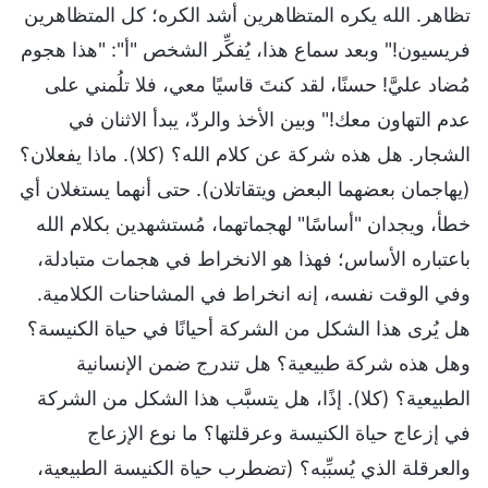
تظاهر. الله يكره المتظاهرين أشد الكره؛ كل المتظاهرين
فريسيون!" وبعد سماع هذا، يُفكِّر الشخص "أ": "هذا هجوم
مُضاد عليَّ! حسنًا، لقد كنتَ قاسيًا معي، فلا تلُمني على
عدم التهاون معك!" وبين الأخذ والردّ، يبدأ الاثنان في
الشجار. هل هذه شركة عن كلام الله؟ (كلا). ماذا يفعلان؟
(يهاجمان بعضهما البعض ويتقاتلان). حتى أنهما يستغلان أي
خطأ، ويجدان "أساسًا" لهجماتهما، مُستشهدين بكلام الله
باعتباره الأساس؛ فهذا هو الانخراط في هجمات متبادلة،
وفي الوقت نفسه، إنه انخراط في المشاحنات الكلامية.
هل يُرى هذا الشكل من الشركة أحيانًا في حياة الكنيسة؟
وهل هذه شركة طبيعية؟ هل تندرج ضمن الإنسانية
الطبيعية؟ (كلا). إذًا، هل يتسبَّب هذا الشكل من الشركة
في إزعاج حياة الكنيسة وعرقلتها؟ ما نوع الإزعاج
والعرقلة الذي يُسبِّبه؟ (تضطرب حياة الكنيسة الطبيعية،