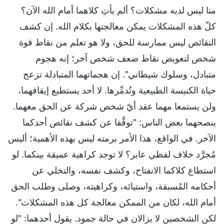
منا ليس لديه مشكلات؟ ألم يأتِ كلاهما أمام الله الآن؟
كلّ هذه المشكلات يمكن معالجتها بكلام الله. إن كشف
النقائص ليس ممارسة للحق، ولا هو تعلم من نقاط قوة
شخص لتعويض نقاط ضعف شخص آخر؛ إنه هجوم
متبادل، وسلوك شيطاني". إن هجماتهما المتبادلة تزعج
حياة الكنيسة الطبيعية وتُدمِّرها. لا أحد يستطيع إيقافهما،
ولن يستمعا مهما عقد أيّ شخص شركة عن الحق معهما.
ينصحهما بعض الناس: "توقَّفا عن كشف نقائص أحدكما
الآخر. في الواقع، هذا الأمر برمته ليس بهذه الأهمية؛ أليس
مُجرَّد خلاف لفظي عابر؟ لا توجد كراهية عميقة بينكما. لو
استطاع كلاكما الانفتاح، وكشف نفسه، والتخلي عن
أحكامه المُسبقة، واستيائه، وكراهيته، وصلى وطلب الحق
أمام الله، لكان من الممكن معالجة كل هذه المشكلات".
لكن الشخصين لا يزالان في حالة جمود. يقول أحدهما: "لو