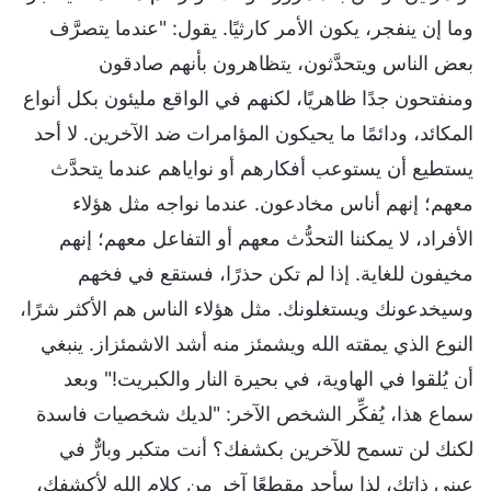
وما إن ينفجر، يكون الأمر كارثيًا. يقول: "عندما يتصرَّف
بعض الناس ويتحدَّثون، يتظاهرون بأنهم صادقون
ومنفتحون جدًا ظاهريًا، لكنهم في الواقع مليئون بكل أنواع
المكائد، ودائمًا ما يحيكون المؤامرات ضد الآخرين. لا أحد
يستطيع أن يستوعب أفكارهم أو نواياهم عندما يتحدَّث
معهم؛ إنهم أناس مخادعون. عندما نواجه مثل هؤلاء
الأفراد، لا يمكننا التحدُّث معهم أو التفاعل معهم؛ إنهم
مخيفون للغاية. إذا لم تكن حذرًا، فستقع في فخهم
وسيخدعونك ويستغلونك. مثل هؤلاء الناس هم الأكثر شرًا،
النوع الذي يمقته الله ويشمئز منه أشد الاشمئزاز. ينبغي
أن يُلقوا في الهاوية، في بحيرة النار والكبريت!" وبعد
سماع هذا، يُفكِّر الشخص الآخر: "لديك شخصيات فاسدة
لكنك لن تسمح للآخرين بكشفك؟ أنت متكبر وبارٌّ في
عيني ذاتك، لذا سأجد مقطعًا آخر من كلام الله لأكشفك،