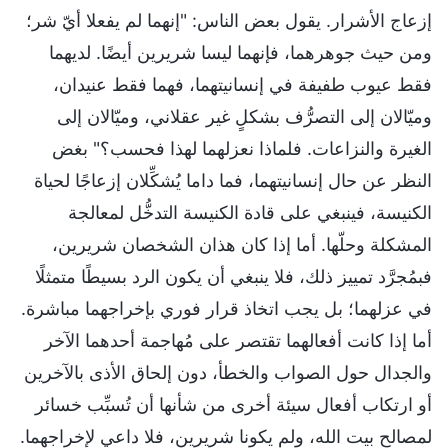
إزعاج الأشرار. يقول بعض الناس: "إنهما لم يفعلا أيّ شر؛
ومن حيث جوهرهما، فإنهما ليسا شريرين أيضًا. لديهما
فقط عيوب طفيفة في إنسانيتهما، فهما فقط عنيدان،
وميّالان إلى التصرُّف بشكلٍ غير عقلاني، وميّالان إلى
الغيرة والنزاعات. فلماذا نعزلهما لهذا فحسب؟" بغض
النظر عن حال إنسانيتهما، فما داما يُشكِّلان إزعاجًا لحياة
الكنيسة، فينبغي على قادة الكنيسة التدخُّل لمعالجة
المشكلة وحلّها. أما إذا كان هذان الشخصان شريرين،
فبمُجرَّد تمييز ذلك، فلا ينبغي أن يكون الرد بسيطًا متمثلًا
في عزلهما؛ بل يجب اتخاذ قرار فوري بإخراجهما مباشرة.
أما إذا كانت أفعالهما تقتصر على مُهاجمة أحدهما الآخر
والجدال حول الصواب والخطأ، دون إلحاق الأذى بالآخرين
أو ارتكاب أفعال سيئة أخرى من شأنها أن تُسبِّب خسائر
لمصالح بيت الله، ولم يكونا شريرين، فلا داعي لإخراجهما.