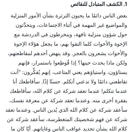
1. الكشف المتبادل للنقائص
بعض الناس دائمًا ما يحبون الثرثرة بشأن الأمور المنزلية
والمواضيع غير المهمة في أثناء الاجتماعات، ويتحدَّثون
حول شؤون منزلية تافهة، وينخرطون في الدردشة مع
الإخوة والأخوات كلما التقوا بهم، ما يجعل هؤلاء الإخوة
والأخوات يشعرون بالعجز. وقد ينهض أحدهم لمقاطعتهم،
ولكن ماذا يحدث حينها؟ إذا قُوطِعوا باستمرار، فإنهم
يستاؤون، واستياؤهم يعني المتاعب. إنهم يُفكِّرون: "أنت
تقاطعني دائمًا ولا تدعني أتكلم. حسنًا إذًا. سأقاطعك أنا
عندما تتكلم! عندما تعقد شركة عن كلام الله، سأقاطعك
بفقرة أخرى منه. وعندما تعقد شركة عن معرفة نفسك،
سأعقد شركة عن كلام الله الذي يُدين الناس. وعندما تعقد
شركة عن فهم شخصيتك المتغطرسة، سأعقد شركة عن
كلام الله بشأن تحديد عواقب الناس وغاياتهم. أيًا كان ما