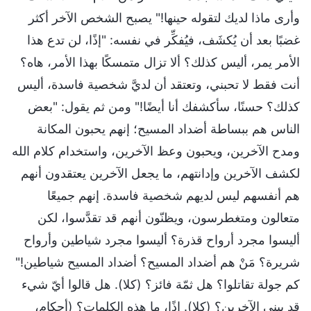
وأرى ماذا لديك لتقوله حينها!" يصبح الشخص الآخر أكثر
غضبًا بعد أن يُكشَف، فيُفكِّر في نفسه: "إذًا، لن تدع هذا
الأمر يمر، أليس كذلك؟ ألا تزال متمسكًا بهذا الأمر، هاه؟
أنت فقط لا تحبني، وتعتقد أن لديَّ شخصية فاسدة، أليس
كذلك؟ حسنًا، سأكشفك أنا أيضًا!" ومن ثم يقول: "بعض
الناس هم ببساطة أضداد المسيح؛ إنهم يحبون المكانة
ومدح الآخرين، ويحبون وعظ الآخرين، واستخدام كلام الله
لكشف الآخرين وإدانتهم، ما يجعل الآخرين يعتقدون أنهم
هم أنفسهم ليس لديهم شخصية فاسدة. إنهم جميعًا
متعالون ومتغطرسون، ويظنّون أنهم قد تقدَّسوا، لكن
أليسوا مجرد أرواح قذرة؟ أليسوا مجرد شياطين وأرواح
شريرة؟ مَنْ هم أضداد المسيح؟ أضداد المسيح شياطين!"
كم جولة تقاتلوا؟ هل ثمّة فائز؟ (كلا). هل قالوا أيّ شيء
قد يبني الآخرين؟ (كلا). إذًا، ما هذه الكلمات؟ (أحكام،