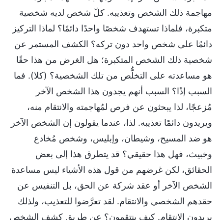
مهاجمة ذلك الشخص وتعذيبه. كلّ شخص لديه شخصية
متكبرة، فلماذا تستهدف شخصًا واحدًا دائمًا؟ لماذا التركيز
دائمًا على شخص واحد دون تركه؟ الكشف المستمر عن
شخصية ذلك الشخص المتكبرة؛ هل الغرض من هذا حقًا
هو مساعدته على التخلُّص من تلك الشخصية؟ (كلا). فما
السبب إذًا؟ السبب أنهم يجدون هذا الشخص الآخر
مُزعجًا، لذا يبحثون عن فرص لمُهاجمته والانتقام منه،
ويريدون دائمًا تعذيبه. لذا، عندما يقولون إن الشخص الآخر
هو ضد المسيح، وشيطان، وإبليس، وشخص مُخادع
وخبيث، فهل هذا حقيقي؟ قد يتطرق هذا إلى بعض
الحقائق، لكن غرضهم من قول هذه الأشياء ليس مساعدة
الشخص الآخر أو عقد شركة عن الحق، بل التنفيس عن
حقدهم الشخصي والانتقام. لقد تعرَّضوا للتعذيب، ولذلك
يريدون الانتقام. كيف ينتقمون؟ عن طريق كشف الشخص