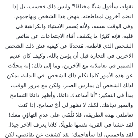
تقوله، سأقول شيئًا مختلفًا!" وليس ذلك فحسب، بل إذا
انضم آخرون لمقاطعته، ينهض هذا الشخص ويهاجمهم.
وفي الوقت نفسه، ولأنه يُضمر الاستياء والكراهية في
قلبه، فإنه كثيرًا ما يكشف أثناء الاجتماعات عن نقائص
الشخص الذي قاطعه، مُتحدثًا عن كيفية غش ذلك الشخص
الآخرين في التجارة قبل أن يؤمن بالله، وكيف كان عديم
الضمير في تعاملاته مع الآخرين، وما إلى ذلك؛ إنه يتحدَّث
عن هذه الأمور كلما تكلم ذلك الشخص. في البداية، يمكن
لذلك الشخص أن يمارس الصبر، ولكن مع مرور الوقت،
يبدأ في التفكير: "أنا أساعدك دائمًا، وأظهر دائمًا التسامح
والصبر تجاهك، لكنك لا تظهر لي أيّ تسامح. إذا كنت
تعاملني بهذه الطريقة، فلا تَلُمْني على عدمِ التهاوُنِ معك!
لقد عشنا في القرية نفسها طويلًا، كلانا يعرف الآخر جيدًا.
لقد هاجمتني، لذا سأهاجمك؛ لقد كشفت عن نقائصي، لكن