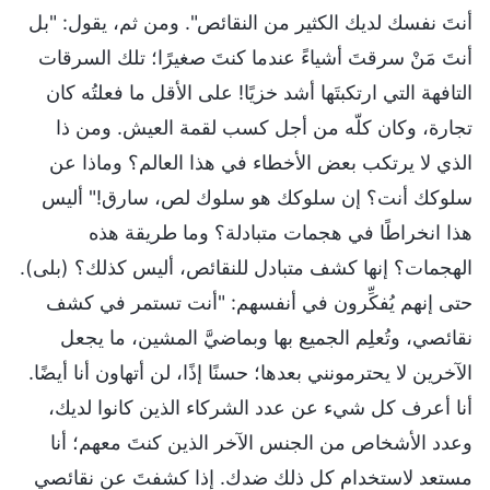
أنتَ نفسك لديك الكثير من النقائص". ومن ثم، يقول: "بل
أنتَ مَنْ سرقتَ أشياءً عندما كنتَ صغيرًا؛ تلك السرقات
التافهة التي ارتكبتَها أشد خزيًا! على الأقل ما فعلتُه كان
تجارة، وكان كلّه من أجل كسب لقمة العيش. ومن ذا
الذي لا يرتكب بعض الأخطاء في هذا العالم؟ وماذا عن
سلوكك أنت؟ إن سلوكك هو سلوك لص، سارق!" أليس
هذا انخراطًا في هجمات متبادلة؟ وما طريقة هذه
الهجمات؟ إنها كشف متبادل للنقائص، أليس كذلك؟ (بلى).
حتى إنهم يُفكِّرون في أنفسهم: "أنت تستمر في كشف
نقائصي، وتُعلِم الجميع بها وبماضيَّ المشين، ما يجعل
الآخرين لا يحترمونني بعدها؛ حسنًا إذًا، لن أتهاون أنا أيضًا.
أنا أعرف كل شيء عن عدد الشركاء الذين كانوا لديك،
وعدد الأشخاص من الجنس الآخر الذين كنتَ معهم؛ أنا
مستعد لاستخدام كل ذلك ضدك. إذا كشفتَ عن نقائصي