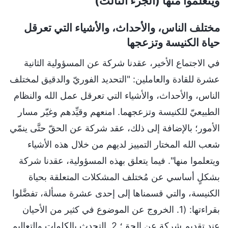
ويتعلموا منها (الجزء الثالث)
مختلف الناس، والأحداث، والأشياء التي تعرقل
حياة الكنيسة وتزعجها
في الاجتماع الأخير، عقدنا شركة عن المسؤولية الثانية
عشرة للقادة والعاملين: "التحديد الفوريّ والدقيق لمختلف
الناس، والأحداث، والأشياء التي تعرقل عمل الله والنظام
الطبيعيّ للكنيسة وتزعجهما. امنعهم وقيِّدهم وغيّر مسار
الأمور؛ بالإضافة إلى ذلك، عقد شركة عن الحقّ حتَّى ينمّي
شعب الله المختار التمييز لديهم من خلال هذه الأشياء
ويتعلموا منها". فيما يتعلق بهذه المسؤولية، عقدنا شركة
بشكلٍ أساسي عن مُختلف المشكلات المتعلقة بحياة
الكنيسة، والتي قسمناها إلى إحدى عشرة مسألة، تفضَّلوا
بقراءتها: (1. الخروج عن الموضوع في كثير من الأحيان
عند تقديم شركة عن الحق؛ 2. التحدث بالكلمات والتعاليم