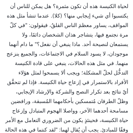
لحياة الكنيسة هذه أن تكون مثمرة؟ هل يمكن للناس أن
يكتسبوا أي شيء إيجابي منها؟ (كلا). عندما تنشأ مثل هذه
المواقف، يساور معظمَ الناس القلقُ، فيقولون: "في كلّ
مرة نجتمع فيها، يتشاجر هذان الشخصان دائمًا، ولا
يستمعان لنصيحة أحد. ماذا ينبغي أن نفعل؟" ما دام أنهما
موجودان، لا يسود السلام في الاجتماعات، والجميع ينزعج
منهما. في مثل هذه الحالات، ينبغي على قادة الكنيسة
التدخُّل لحلّ المشكلة؛ ويجب ألا يسمحوا لمثل هؤلاء
الأفراد بالاستمرار في إزعاج حياة الكنيسة. فإذا لم تتحقَّق
أيّ نتائج بعد تكرار النصح والشركة والإرشاد الإيجابي،
وظلّ الطرفان مُتمسكين بأحكامهما المُسبقة، ورافضين
مسامحة أحدهما الآخر، وواصلا الهجوم المتبادل وإزعاج
حياة الكنيسة، فحينئذٍ يكون من الضروري التعامل مع الأمر
وفقًا للمبادئ. يجب أن يُقال لهما: "لقد كنتما في هذه الحالة