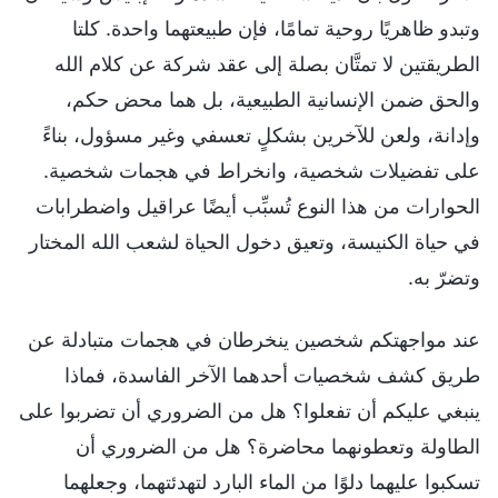
وتبدو ظاهريًا روحية تمامًا، فإن طبيعتهما واحدة. كلتا
الطريقتين لا تمتَّان بصلة إلى عقد شركة عن كلام الله
والحق ضمن الإنسانية الطبيعية، بل هما محض حكم،
وإدانة، ولعن للآخرين بشكلٍ تعسفي وغير مسؤول، بناءً
على تفضيلات شخصية، وانخراط في هجمات شخصية.
الحوارات من هذا النوع تُسبِّب أيضًا عراقيل واضطرابات
في حياة الكنيسة، وتعيق دخول الحياة لشعب الله المختار
وتضرّ به.
عند مواجهتكم شخصين ينخرطان في هجمات متبادلة عن
طريق كشف شخصيات أحدهما الآخر الفاسدة، فماذا
ينبغي عليكم أن تفعلوا؟ هل من الضروري أن تضربوا على
الطاولة وتعطونهما محاضرة؟ هل من الضروري أن
تسكبوا عليهما دلوًا من الماء البارد لتهدئتهما، وجعلهما