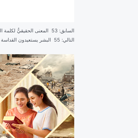
السابق:
53 المعنى الحقيقيُّ لكلمة الله لم يُفهَم قط
التالي:
55 البشر يستعيدون القداسة التي تمتعوا بها قبلًا