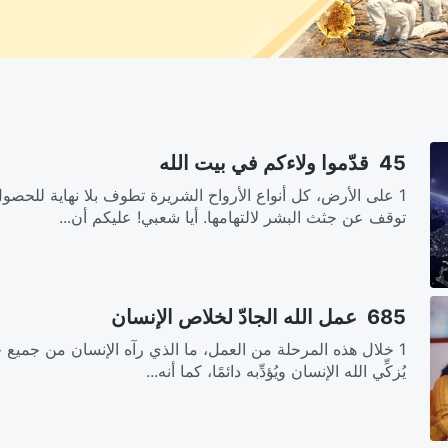
45 قدّموا ولاءكم في بيت الله
1 على الأرض، كل أنواع الأرواح الشريرة تطوف بلا نهاية للحص
توقف عن جثث البشر لالتهامها. أيا شعبي! عليكم أن...
685 عمل الله الجادّ لخلاص الإنسان
1 خلال هذه المرحلة من العمل، ما الذي رآه الإنسان من جميع ج
يُزكِّي الله الإنسان ويُؤدِّبه دائمًا، كما أنه...