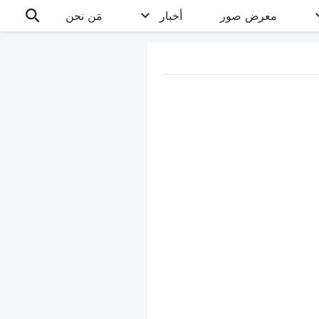
معرض صور
أخبار
مَن نحن