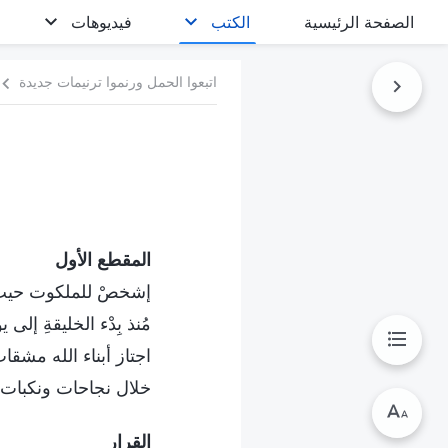
الصفحة الرئيسية
الكتب
فيديوهات
اتبعوا الحمل ورنموا ترنيمات جديدة
المقطع الأول
إشخصْ للملكوت حيث ي
مُنذ بِدْء الخليقةِ إلى ي
اجتاز أبناء الله مشقا
خلال نجاحات ونكبات ا
القرار