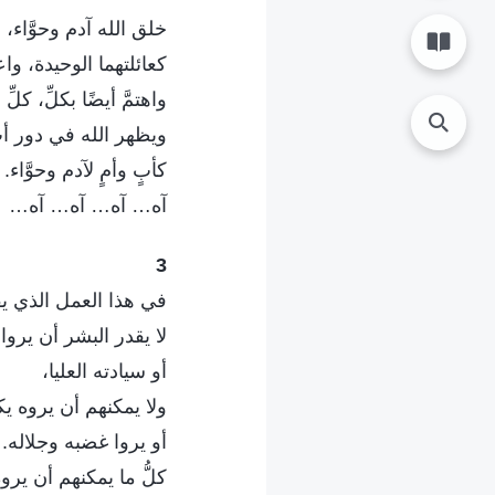
خلق الله آدم وحوَّاء، 
كعائلتهما الوحيدة، واع
واهتمَّ أيضًا بكلِّ، كلِّ
ويظهر الله في دور أب و
كأبٍ وأمٍ لآدم وحوَّاء.
آه… آه… آه… آه…
3
في هذا العمل الذي يق
لا يقدر البشر أن يروا 
أو سيادته العليا،
ولا يمكنهم أن يروه ي
أو يروا غضبه وجلاله.
كلُّ ما يمكنهم أن يروه 