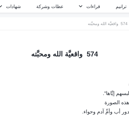
ترانيم
قراءات
عظات وشركة
شهادات
574 واقعيَّة الله ومحبَّته
574 واقعيَّة الله ومحبَّته
هم إيَّاها".
هذه الصورة
ور أب وأمِّ آدم وحواء.