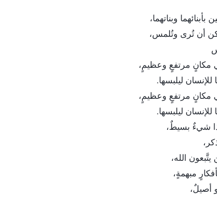
ين بأبنائهما وبناتهما،
كن أن تُرى وتُلمس،
س
مكانٍ مرتفعٍ وعظيمٍ،
ا للإنسان ليلبسها.
مكانٍ مرتفعٍ وعظيمٍ،
ا للإنسان ليلبسها.
ا شيءٌ بسيطٌ،
ذكر،
يتَّبعون الله،
فكارٍ مبهمةٍ،
 أصيلٌ،