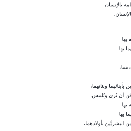
مه بالإنسان
الإنسان.
 بها
ا بها
ادهما،
ين بأبنائهما وبناتهما،
كن أن تُرى وتُلمس.
 بها
ا بها
ين البشريَّين بأولادهما،