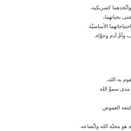
واتَّخذهما كشريكيه،
تنى بحياتهما،
 احتياجاتهما الأساسيَّة.
أمِّ آدم وحوَّاء،
وم به الله،
مدى سموِّ الله
كتنفه الغموض
هو محبَّة الله واتِّضاعه.