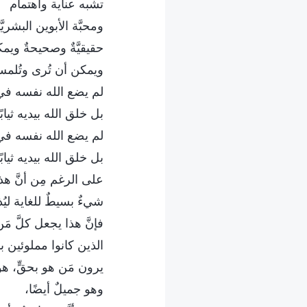
تشبه عناية واهتمام
ومحبَّة الأبوين البشريَّ
حقيقيَّةٌ وصحيحةٌ ويم
ويمكن أن تُرى وتُلم
لم يضع الله نفسه في 
بل خلق الله بيديه ثيابً
لم يضع الله نفسه في 
بل خلق الله بيديه ثيابً
على الرغم مِن أنَّ هذ
شيءٌ بسيطٌ للغاية ليُ
فإنَّ هذا يجعل كلَّ مَن 
الذين كانوا مملوئين بأ
يرون مَن هو بحقٍّ، هو
وهو جميلٌ أيضًا،