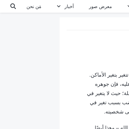
معرض صور
أخبار
مَن نحن
غير بتغير الأماكن.
ليه، فإن جوهره
لة؛ حيث لا يتغير في
يغضب بسبب تغير في
لى شخصيته.
لله – وهذا أيضًا