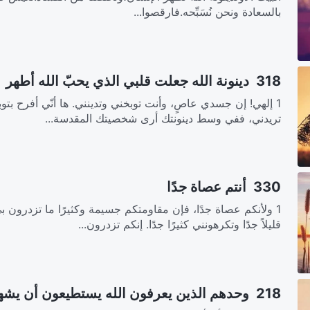
بالسعادة ونحن نُسَبِّحه.فارقصوا...
318 دينونة الله جعلت قلبي الذي يحبّ الله أطهر
1 إلهي! إن جسدي عاصٍ، وأنت توبخني وتدينني. ها أنّي أفرح بتو
تريدني، ففي وسط دينونتك أرى شخصيتك المقدسة...
330 أنتم عصاة جدًا
1 ولأنكم عصاة جدًا، فإن مقاومتكم جسيمة وكثيرًا ما تزدرون 
قليلاً جدًا وتكرهونني كثيرًا جدًا. إنكم تزدرون...
218 وحدهم الذين يعرفون الله يستطيعون أن يشهدوا له