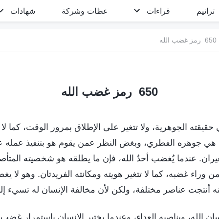
ترانيم
قراءات
عظات وشركة
شهادات
650 رمز غضب الله
650 رمز غضب الله
قيقته الجوهرية، ولا تتغير على الإطلاق بمرور الوقت، كما لا تت
هي جوهره الفطري، وبغض النظر عمن يقوم هو بتنفيذ عمله ع
غيران. عندما يُغضب أحدٌ الله، فإن ما يطلقه هو شخصيته المتأص
امن وراء غضبه، كما لا تتغير هويته ومكانته الفريدتان. وهو لا 
 أنتجت عناصر مختلفة، ولكن لأن مخالفة الإنسان له تسيء إ
ان الله، ويناصبه العداء، وعندما يختبر الإنسان باستمرار غضب ا