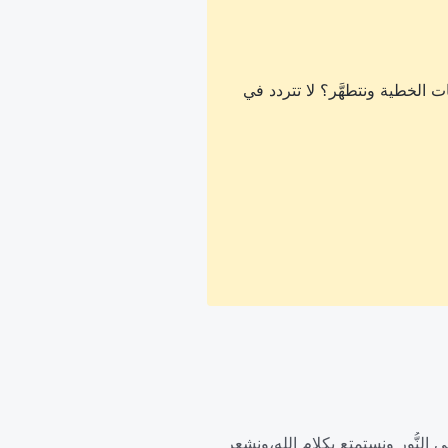
 الخطية ونتطهَّر؟ لا تتردد في
 في النُّور ونستمتع بكلام الله،ونشعر