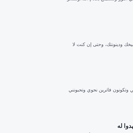
بيخك ودينونتك، وحتى إن كنت لا
بي وتكونون فاترين نحوي وتحبونني