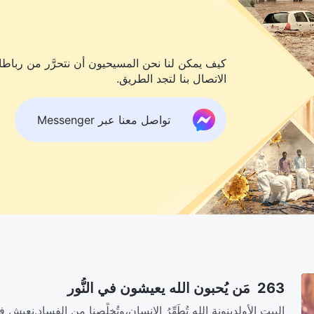
كيف يمكن لنا نحن المسيحيون أن نتحرَّر من رباطات
الاتصال بنا لتجد الطريق.
تواصل معنا عبر Messenger
263 مَن يُحبون الله يعيشون في النُّور
البيت الأولدينونة الله تُطَهِّرُ الإنسان،وتُخلِّصنا من الفساد.نعيش