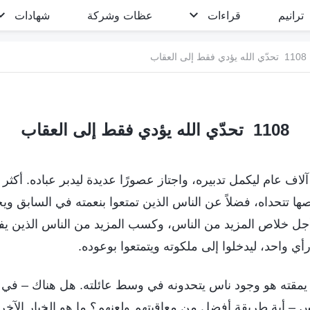
ترانيم
قراءات
عظات وشركة
شهادات
1108 تحدّي الله يؤدي فقط إلى العقاب
1108 تحدّي الله يؤدي فقط إلى العقاب
لاف عام ليكمل تدبيره، واجتاز عصورًا عديدة ليدبر عباده. أكثر 
ها تتحداه، فضلاً عن الناس الذين تمتعوا بنعمته في السابق و
 أجل خلاص المزيد من الناس، وكسب المزيد من الناس الذين يف
ي واحد، ليدخلوا إلى ملكوته ويتمتعوا بوعوده.
ما يمقته هو وجود ناس يتحدونه في وسط عائلته. هل هناك – في
اس – أية طريقة أفضل من معاقبتهم ولعنهم؟ ما هو الخيار الآخر 