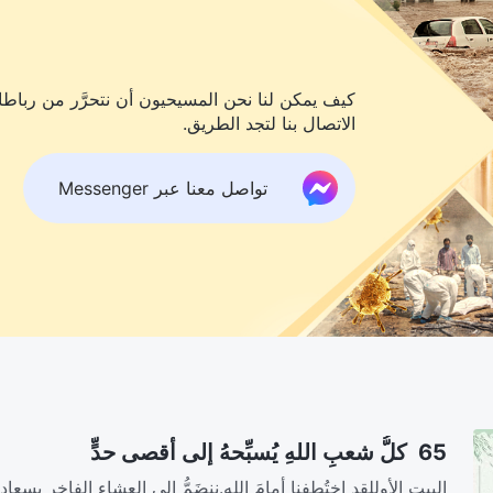
كيف يمكن لنا نحن المسيحيون أن نتحرَّر من رباطات
الاتصال بنا لتجد الطريق.
تواصل معنا عبر Messenger
65 كلُّ شعبِ اللهِ يُسبِّحهُ إلى أقصى حدٍّ
البيت الأوللقد اختُطِفنا أمامَ الله.ننضَمُّ إلى العشاءِ الفاخرِ بسعادة