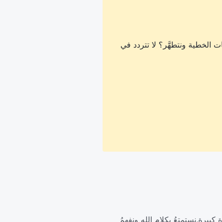
 الخطية ونتطهَّر؟ لا تتردد في
ٍ كبيرة.نستمتعُ بكلامِ اللهِ ونفهمُ