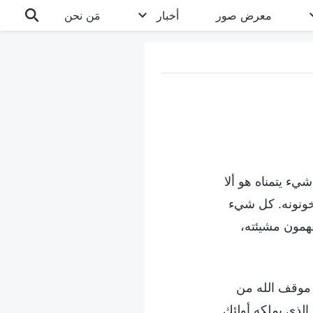
معرض صور
أخبار
مَن نحن
شيء يتمناه هو ألا
يخونونه. كل شيء
همون مشيئته،
 موقف الله من
الذي يملكه أولئك