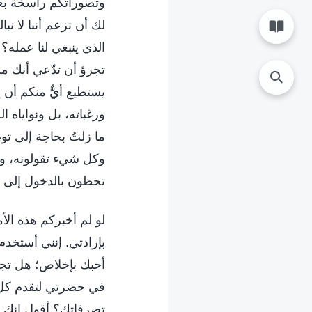
وتصوراتكم راسخة بعم
لك أن تزعم أننا لا نبا
الذي ينبغي لنا عمله؟ 
تجرؤ أن تدّعي أنك م
يستطيع أيٌّ منكم أن 
ورغباته، بل ونواياه 
ما زلتُ بحاجة إلى ت
وكل شيء تقولونه، وك
تحظون بالدخول إلى كل
لو لم أخبركم هذه الأ
بإرادتي. إنني أستخدم
أحبك بإخلاص؛ هل تجرؤ
في حضرتي لتقدم كل 
تصرفاتك؟ أقول إنك ف