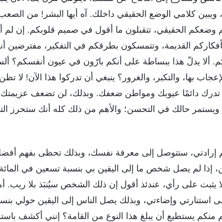
ويبين كلامي الوضع الحقيقي داخلك. آه أيها البشر! من الصعب ج
 وضعكم الحقيقي، تتقبلون ما أقول في صميم قلوبكم. إن لم 
 بأفكاركم القديمة، وتتمسكون بطرقكم في التفكير، مفترضين أن
. ألا يدلّ هذا ببساطة على أنكم بارّون في عيون أنفسكم؟ أل
جاب بها، والتكبر، والغرور؟ ينبغي أن تدركوا هذا الآن! لا تظن ن
 أن تدرك دائمًا عيوبك ومواطن ضعفك. وبذلك، لن تضعف عزيمتك ع
ويستمر حالك في التحسن؛ والأهم من ذلك كله أنك ستحرز التقد
م إرادتي، ستتوصل إلى معرفة نفسك، وبذلك تحظى بفهم أفضل 
 إذا لم يصل شخص ما إلى اليقين بي بنسبة تسعين في المائة، 
 يثبت على رأي، عندئذ أقول إن ذلك الشخص سيُنبَذ بلا ريب. أم
 على استنارتي وإضاءتي، وبذلك يصل الناس إلى اليقين حولي بنسب
م منكم يستطيع أن يبلغ هذا النوع من القامة؟ إنني أكشف باست