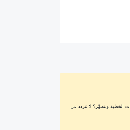
 الخطية ونتطهَّر؟ لا تتردد في