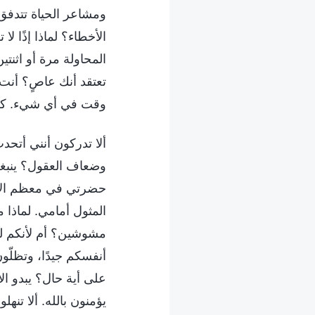
ومشاعر الحياة تتدفق 
الأخطاء؟ لماذا إذًا 
المحاولة مرة أو اثنتي
تعتقد أنك عاصٍ؟ أنت
وقت في أي شيء. كم 
ألا تدركون أنني أتحدث
وضعاف العقول؟ ينبغي 
حضرتي في معظم الأحي
المثول أمامي. لماذا 
مشوشين؟ أم لأنكم لم
أنفسكم جيدًا، وتظلّون
على أية حال؟ يبدو الأ
يؤمنون بالله. ألا ت