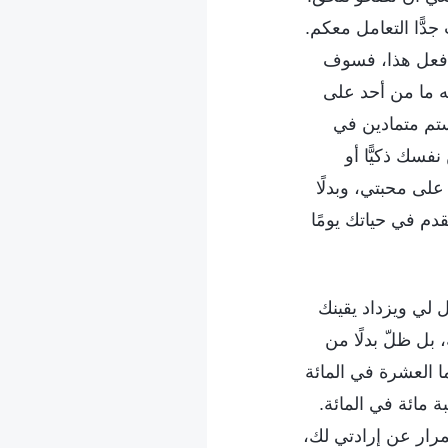
دًّا التعامل معكم.
أفعل هذا، فسوف
ه ما من أحد على
ستم متمادين في
فسك ذكيًّا أو
لى محبتي، وبدلًا
م في حياتك يومًا
لي ويزداد يقينك
بل ظلّ بدلًا من
ا العشرة في المائة
ة مائة في المائة.
مرار عن إرادتي لك،