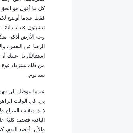
كل ما أقول هو الحق، 
فقط عندما أوضح لكم
تتشبثون عندئذ دائمًا
وجه الأرض أذكى منكم
الرضا عن النفس، والإع
استثنائيًّا، بل عليك
من ذلك ستزداد قوة، 
بعد يوم.
عندما تتوصّل إلى فه
بي. في الوقت الراهن،
ذلك متقلب المزاج ولا
الباقية فتعتمد كليًةً
والآن، أقصد اليوم، ك