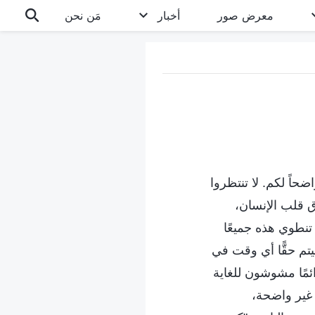
معرض صور
أخبار
مَن نحن
اً لكم. لا تنتظروا
اق قلب الإنسان،
نطوي هذه جميعًا
م حقًّا أي وقت في
ائمًا مشوشون للغاية
غير واضحة،