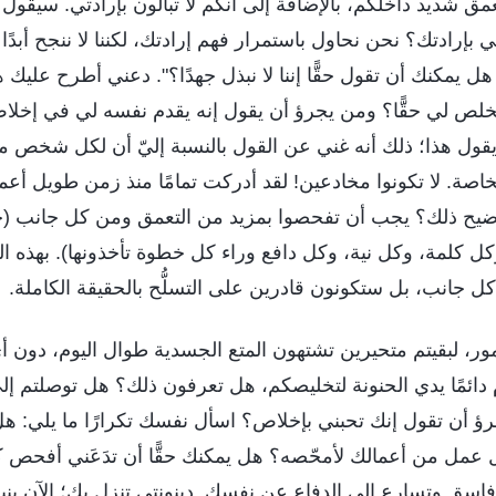
ق شديد داخلكم، بالإضافة إلى أنكم لا تبالون بإرادتي. سيقول
لي بإرادتك؟ نحن نحاول باستمرار فهم إرادتك، لكننا لا ننجح أبدًا 
هل يمكنك أن تقول حقًّا إننا لا نبذل جهدًا؟". دعني أطرح عليك 
خلص لي حقًّا؟ ومن يجرؤ أن يقول إنه يقدم نفسه لي في إخلا
يقول هذا؛ ذلك أنه غني عن القول بالنسبة إليّ أن لكل شخص منك
الخاصة. لا تكونوا مخادعين! لقد أدركت تمامًا منذ زمن طويل 
وضيح ذلك؟ يجب أن تفحصوا بمزيد من التعمق ومن كل جانب (
ل كلمة، وكل نية، وكل دافع وراء كل خطوة تأخذونها). بهذه 
 جانب، بل ستكونون قادرين على التسلُّح بالحقيقة الكاملة.
مور، لبقيتم متحيرين تشتهون المتع الجسدية طوال اليوم، دون أ
 دائمًا يدي الحنونة لتخليصكم، هل تعرفون ذلك؟ هل توصلتم إل
 أن تقول إنك تحبني بإخلاص؟ اسأل نفسك تكرارًا ما يلي: هل ي
عمل من أعمالك لأمحّصه؟ هل يمكنك حقًّا أن تدَعَني أفح
اسق وتسارع إلى الدفاع عن نفسك. دينونتي تنزل بك؛ الآن ينبغ