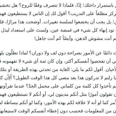
باستمرار داخلك؛ إذًا، فلماذا لا تتصرف وفقًا للروح؟ هل تخش
لا تركز مطلقاً على التدريب؟ أقول لك إن الناس لا يستطيعون فه
ن؛ بل يجب أن يخضعوا لسلسة تغييرات. أوضحت هذا مرارًا، فلماذا
 تود إنهاء كل شيء في غمضة عين، ولستَ على استعداد لبذل أ
أنت مشوش الذهن، وأيضًأ كم أنت جاهل!
 دائمًا عن الأمور بصراحة دون لف ولا دوران؟ لماذا تظلّون بلهاء
أن تفحصوا أنفسكم أكثر، وإن كان ثمة أي شيء لا تفهمونه فعلي
ان. أقول لكم ما يلي: الغاية من تحدثي بهذه الطريقة أو بتل
ما زلتم لا تدركون هذا بعد مضي كل هذا الوقت الطويل؟ أَلِأَن ك
 تأخذوا كل كلمة من كلماتي على محمل الجدّ؟ عندما تقرأون
 تقولون أمورًا مثل أنكم مدينون لي، أو أنكم لا تستطيعون فهم إ
مر كما لو أنه لا علاقة لكم بهذه الأمور، وكما لو أنكم ببساطة
نهلون من المعلومات فحسب دون إعطاء أنفسكم الوقت لاستيعابها