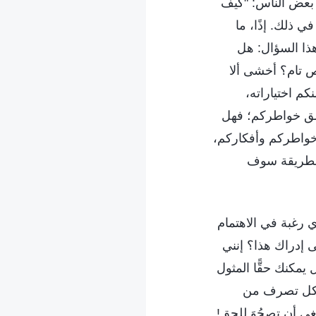
 بعض الناس: "كيف
في ذلك. إذًا، ما
هذا السؤال: هل
ص تام؟ أخشى ألا
م اختياراته،
أعمق خواطركم؛ فهل
خواطركم وأفكاركم،
الطريقة سوف
ي رغبة في الاهتمام
ى إدراك هذا؟ إنني
مكنك حقًّا المثول
ص كل تصرف من
ي أن تصحُوَ للحق!