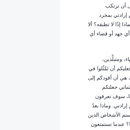
ى أن ترتكب
م إرادتي بمجرد
 إذًا لا تطبقه؟ ألا
ي جهد أو قضاء أي
، ومتبلِّدين،
كم أن تَمْثُلوا في
ك هي أن أقودكم إلى
لماتي جعلتكم
ها، سوف تعرفون
رادتي. وماذا بعدُ
 لستم الأشخاص الذين
؟ عندما تستمتعون