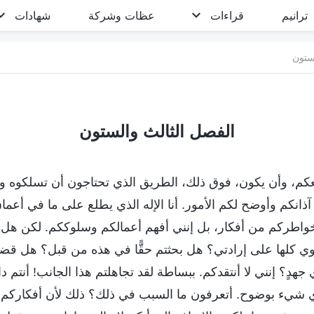
ترانيم
قراءات
عظات وشركة
شهادات
ستون
الفصل الثالث والستون
كم، وأن يكون، فوق ذلك، الطريق الذي تحتاجون أن تسلكوه واضح
 آذانكم وأوضح لكم الأمور. أنا الإله الذي يطلع على ما في أعم
واطركم من أفكار، بل إنني أفهم أعمالكم وسلوككم. لكن هل ت
كلها على إرادتي؟ هل بحثتم حقًّا في هذه من قبل؟ هل قضيت
ي جهدٍ؟ إنني لا أنتقدكم. ببساطة لقد تجاهلتم هذا الجانب! أنتم د
 شيء بوضوح. أتعرفون ما السبب في ذلك؟ ذلك لأن أفكاركم 