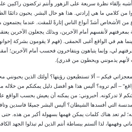
 أشبه بإلقاء نظرة سريعة على الزهور وأنتم تركضون راكبين ع
موا من كلامي ما هي إرادتي. هذا هو حال البشر. يحبون دائمًا ال
ع من الأشخاص أشدّ أنواع الناس إثارةً للمقت. عندما يجتمعون 
ة بمعرفتهم لأنفسهم أمام الآخرين، وبذلك يجعلون الآخرين يع
ي بينما هم في الواقع أغبى الحمقى. (فهم لا يقومون بشركة إخوان
رفتهم لي، وإنما يتباهون ويتفاخرون فحسب أمام الآخرين؛ أمق
لأنهم يذمونني ويحطون من قدري).
معجزاتي فيكم – ألا تستطيعون رؤيتها؟ أولئك الذين يحبونني 
اقع" – ألم تروه؟ أليس هذا هو أفضل دليل يمكنكم من خلاله م
م لا تدركونه. أخبروني: من يمكنه أن يعيش بحسب الواقع ع
لمدنسة التي أفسدها الشيطان؟ أليس البشر جميعًا فاسدين وتا
؛ لم تعد هناك كلمات يمكن فهمها بسهولة أكبر من هذه. حتى
ماتي وفهمها، لذا ألستم ببساطة أنتم الذين لم تبذلوا الجهد الكا