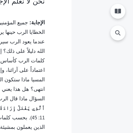
نحن لا نعلم الإج
الإجابة:
جميع المؤمنين
الخطايا الرب حينها ير
عندما يعود الرب سير
الله دليلاً على ذلك؟
كلمات الرب كأساس وب
اعتماداً على آرائنا، 
المسيا ماذا ستكون ال
انتهى؟ هل هذا يعني أ
السؤال ماذا قال الر
ٱلَّذِي يَفْعَلُ إِرَادَة
. بحسب كلمات 
11: 45)
الذين يعملون بمشيئة 