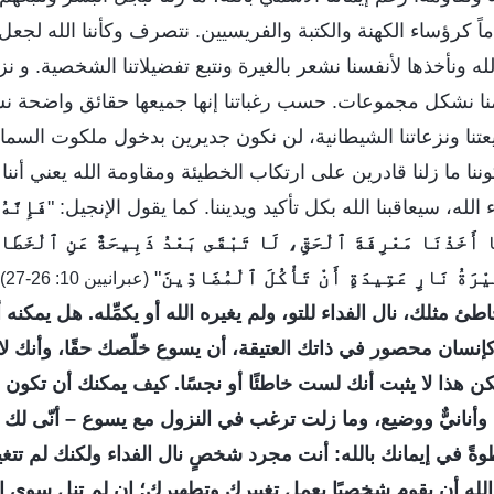
اماً كرؤساء الكهنة والكتبة والفريسيين. نتصرف وكأننا الله لجعل 
لله ونأخذها لأنفسنا نشعر بالغيرة ونتبع تفضيلاتنا الشخصية. و 
نا نشكل مجموعات. حسب رغباتنا إنها جميعها حقائق واضحة نس
تنا ونزعاتنا الشيطانية، لن نكون جديرين بدخول ملكوت السم
وننا ما زلنا قادرين على ارتكاب الخطيئة ومقاومة الله يعني أننا م
له، سيعاقبنا الله بكل تأكيد ويديننا. كما يقول الإنجيل: "
فَإِنَّه
 أَخَذْنَا مَعْرِفَةَ ٱلْحَقِّ، لَا تَبْقَى بَعْدُ ذَبِيحَةٌ عَنِ ٱلْخَطَا
ْرَةُ نَارٍ عَتِيدَةٍ أَنْ تَأْكُلَ ٱلْمُضَادِّينَ
"
(عبرانيين 10: 26-27)
طئ مثلك، نال الفداء للتو، ولم يغيره الله أو يكمِّله. هل يمك
إنسان محصور في ذاتك العتيقة، أن يسوع خلّصك حقًا، وأنك لا
 هذا لا يثبت أنك لست خاطئًا أو نجسًا. كيف يمكنك أن تكون م
أنانيٌّ ووضيع، وما زلت ترغب في النزول مع يسوع – أنّى لك
وةً في إيمانك بالله: أنت مجرد شخصٍ نال الفداء ولكنك لم ت
لله أن يقوم شخصيًا بعمل تغييرك وتطهيرك؛ إن لم تنل سوى ال