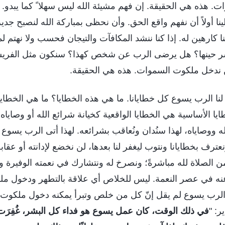
. هذه هي الحقيقة. إن فهم مشيئة الله ليس سهلا ً كما يبدو. 
لينا أولاً أن نفهم واقع الحق. وأن نحظى بمباركة الله لنصبح ج
 كارهين له. إذا كنا ننشد المكافآت والتيجان فحسب ولا نهتم لم
لشر حينها؟ هل يرضى الرب عن شخص كهذا؟ سنكون مثل الفريسي
 ندخل ملكوت السموات. هذه هي الحقيقة.
 لنا الرب يسوع كل خطايانا. ما هي هذه الخطايا؟ ما هي الخطايا
ا الأساسية هي الخطايا الواقعية كخيانة شرائع الله أو وصاياه أو 
 ووصاياه، لهذا سنُدان ونُعاقب بشرائعه. لهذا أتى الرب يسوع ليف
ف بخطايانا ونتوب ليغفر لنا بعدها، لن نخضع لإدانته أو عقابه 
 الصلاة لله مباشرةً؛ ونصرخ له ونتشارك في نعمته الوفيرة و
عنه في عصر النعمة. ليس للخلاص أي علاقة بالتطهر ودخول مل
 الرب يسوع لم يقل إنّ كل من خلص وتبرأ يمكنه دخول ملكوت ا
ر: "
في ذلك الوقت، كان عمل يسوع هو فداء كل البشر، غُفِرَت 