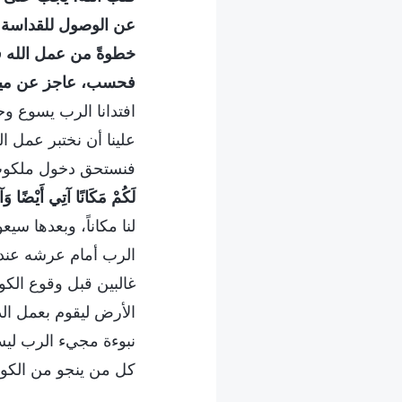
عن الوصول للقداسة. 
خطوةً من عمل الله ف
فحسب، عاجز عن ميرا
افتدانا الرب يسوع وح
علينا أن نختبر عمل ال
فنستحق دخول ملكوت 
لَكُمْ مَكَانًا آتِي أَيْضًا وَآخ
لنا مكاناً، وبعدها سي
الرب أمام عرشه عندما
غالبين قبل وقوع الكوار
الأرض ليقوم بعمل الدي
نبوءة مجيء الرب ليست
كل من ينجو من الكو