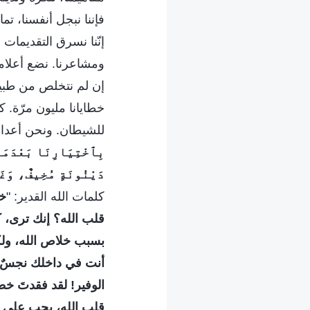
فإننا نبجل أنفسنا، تم
إنّنا نسرق التقديمات 
ومشاعرنا. نضع أعلام
إن لم نتخلص من طبيع
خطايانا مليون مرّة. ك
للشيطان. ونحن أعداء ال
بِٱخْتِيَارِنَا بَعْدَمَا
دَيْنُونَةٍ مُخِيفٌ، وَغَي
كلمات الله القدير: "
خا
قلب الله؟ إنك ترى، ك
بسبب خلاص الله، ولكن
أنت في داخلك نجسٌ و
الوفير! لقد فقدتَ خط
قلب الله، يجب على ا