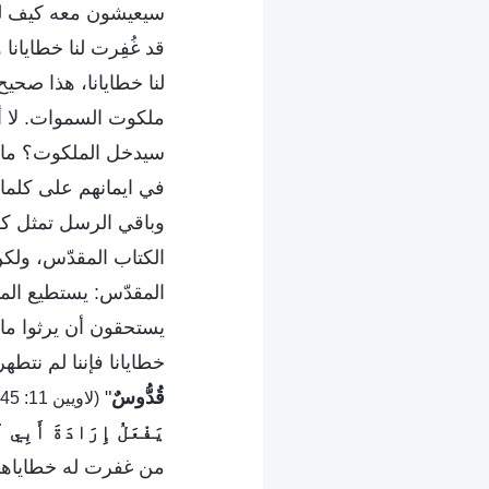
سيعيشون معه كيف لنا 
قد غُفِرت لنا خطايا
لنا خطايانا، هذا صحي
ملكوت السموات. لا أح
سيدخل الملكوت؟ ما ه
في ايمانهم على كلما
وباقي الرسل تمثل كل
الكتاب المقدّس، ولكن
المقدّس: يستطيع المب
يستحقون أن يرثوا ما و
خطايانا فإننا لم نتطهر
قُدُّوسٌ
"
(لاويين 11: 45)
يَفْعَلُ إِرَادَةَ أَبِي 
من غفرت له خطاياهم