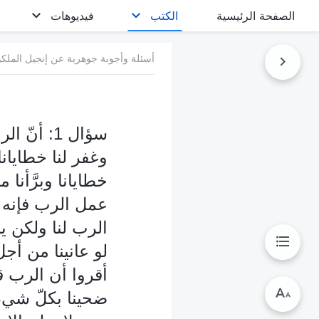
الصفحة الرئيسية
الكتب
فيديوهات
أسئلة وأجوبة جوهرية عن إنجيل الملك
سؤال 1: 
وغفر لنا خطايانا
خطايانا وبرَّأن
عمل الرب فإنه 
الرب لنا ولكن ي
لو عانينا من أج
أقروا أن الرب ق
ضحينا بكلّ شيء