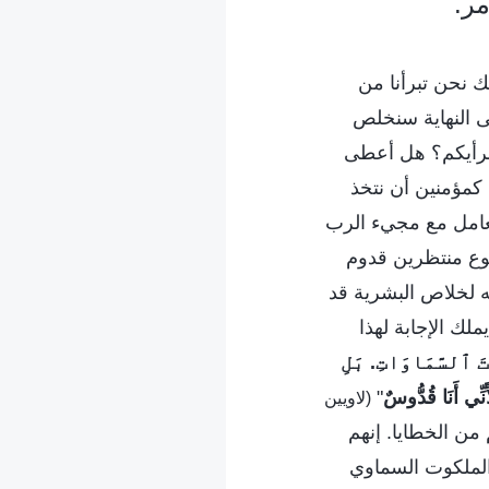
مر.
ك نحن تبرأنا من
حتى النهاية سنخلص
برأيكم؟ هل أعطى
 كمؤمنين أن نتخذ
تعامل مع مجيء الرب
يسوع منتظرين قدوم
ه لخلاص البشرية قد
لك الإجابة لهذا
وتَ ٱلسَّمَاوَاتِ. بَلِ
َنِّي أَنَا قُدُّوسٌ
"
(لاويين
ن الخطايا. إنهم
 الملكوت السماوي