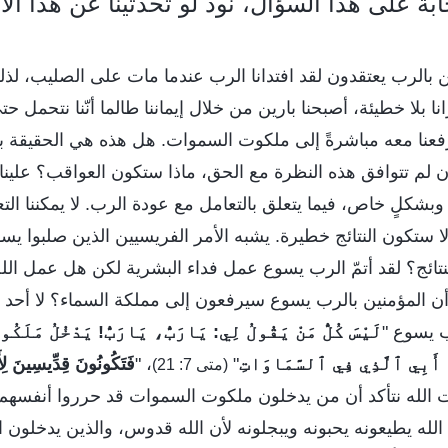
ابة على هذا السؤال، نود لو تحدثينا عن هذا الأ
 بالرب يعتقدون لقد افتدانا الرب عندما مات على الصليب، لذل
انا بلا خطيئة، أصبحنا بارين من خلال إيماننا طالما أنّنا نتحمل 
فعنا معه مباشرةً إلى ملكوت السموات. هل هذه هي الحقيقة 
 إن لم تتوافق هذه النظرة مع الحق، ماذا ستكون العواقب؟ علينا
شكلٍ خاص، فيما يتعلق بالتعامل مع عودة الرب. لا يمكننا ال
وإلا ستكون النتائج خطيرة. يشبه الأمر الفريسيين الذين صلبوا 
نتائج؟ لقد أتمّ الرب يسوع عمل فداء البشرية لكن هل عمل الل
ن المؤمنين بالرب يسوع سيرفعون إلى مملكة السماء؟ لا أحد يم
ب يسوع "
لَيْسَ كُلُّ مَنْ يَقُولُ لِي: يَارَبُّ، يَارَبُّ! يَدْخُلُ مَلَكُ
َ أَبِي ٱلَّذِي فِي ٱلسَّمَاوَاتِ
"
، "
فَتَكُونُونَ قِدِّيسِينَ لِأ
(متى 7: 21)
الله نتأكد أن من يدخلون ملكوت السموات قد حرروا أنفسهم م
الله يطيعونه يحبونه ويبجلونه لأن الله قدوس، والذين يدخلون