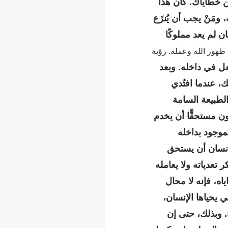
من خطاياك. كان هذا
ومَنْ يجب أن يُنزَع
ن لم يعد مملوكًا
الكلمة، ج. 1. ظهور الله وعمله. رؤية
عل في داخله. وبعد
، عندما افتُدي
لطبيعة السامة
ون مستحقًّا أن يخدم
موجود بداخله
لإنسان أن يستحق
ر تعدياته ولا يعامله
ه، فإنه لا محال
 يحياها الإنسان،
. وبذلك، حتى إن