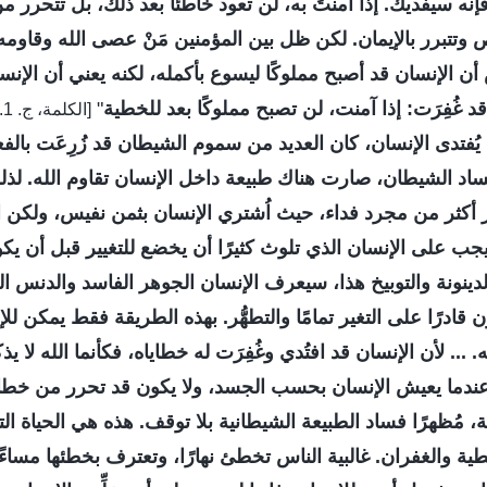
فإنه سيفديك. إذا آمنتَ به، لن تعود خاطئًا بعد ذلك، بل تتحرر 
 وتتبرر بالإيمان. لكن ظل بين المؤمنين مَنْ عصى الله وقاومه، 
أن الإنسان قد أصبح مملوكًا ليسوع بأكمله، لكنه يعني أن الإنسا
 غُفِرَت: إذا آمنت، لن تصبح مملوكًا بعد للخطية
"
[
يُفتدى الإنسان، كان العديد من سموم الشيطان قد زُرِعَت بالف
د الشيطان، صارت هناك طبيعة داخل الإنسان تقاوم الله. لذلك
ر أكثر من مجرد فداء، حيث اُشتري الإنسان بثمن نفيس، ولكن ا
 يجب على الإنسان الذي تلوث كثيرًا أن يخضع للتغيير قبل أن يك
دينونة والتوبيخ هذا، سيعرف الإنسان الجوهر الفاسد والدنس ال
 قادرًا على التغير تمامًا والتطهُّر. بهذه الطريقة فقط يمكن ل
... لأن الإنسان قد افتُدي وغُفِرَت له خطاياه، فكأنما الله لا يذك
ندما يعيش الإنسان بحسب الجسد، ولا يكون قد تحرر من خطايا
 مُظهرًا فساد الطبيعة الشيطانية بلا توقف. هذه هي الحياة التي
طية والغفران. غالبية الناس تخطئ نهارًا، وتعترف بخطئها مساءً