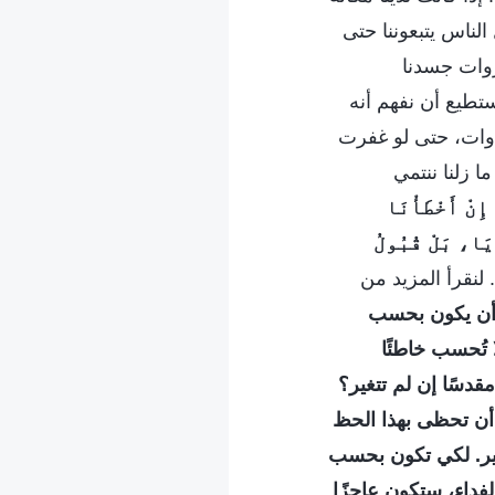
الناس يتبعوننا حتى
نزوات جسدنا
تطيع أن نفهم أنه
اوات، حتى لو غفرت
ا زلنا ننتمي
ُ إِنْ أَخْطَأْنَا
يَا، بَلْ قُبُولُ
. لنقرأ المزيد من
نه أن يكون بحسب
 تُحسب خاطئًا
قدسًا إن لم تتغير؟
 أن تحظى بهذا الحظ
تغير. لكي تكون بحسب
فداء، ستكون عاجزًا