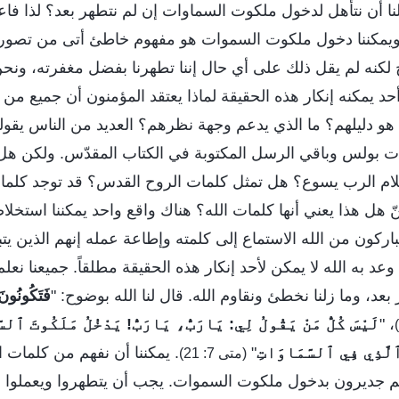
أن نتأهل لدخول ملكوت السماوات إن لم نتطهر بعد؟ لذا فاعتقا
نا ويمكننا دخول ملكوت السموات هو مفهوم خاطئ أتى من تصورا
ح لكنه لم يقل ذلك على أي حال إننا تطهرنا بفضل مغفرته، ون
د يمكنه إنكار هذه الحقيقة لماذا يعتقد المؤمنون أن جميع من
و دليلهم؟ ما الذي يدعم وجهة نظرهم؟ العديد من الناس يقول
ت بولس وباقي الرسل المكتوبة في الكتاب المقدّس. ولكن ه
ام الرب يسوع؟ هل تمثل كلمات الروح القدس؟ قد توجد كلما
ّ هل هذا يعني أنها كلمات الله؟ هناك واقع واحد يمكننا استخل
اركون من الله الاستماع إلى كلمته وإطاعة عمله إنهم الذين يت
عد به الله لا يمكن لأحد إنكار هذه الحقيقة مطلقاً. جميعنا نع
 بعد، وما زلنا نخطئ ونقاوم الله. قال لنا الله بوضوح: "
فَتَكُونُونَ 
، "
لَيْسَ كُلُّ مَنْ يَقُولُ لِي: يَارَبُّ، يَارَبُّ! يَدْخُلُ مَلَكُوتَ ٱلس
ٱلَّذِي فِي ٱلسَّمَاوَاتِ
"
. يمكننا أن نفهم من كلمات 
(متى 7: 21)
 جديرون بدخول ملكوت السموات. يجب أن يتطهروا ويعملوا م