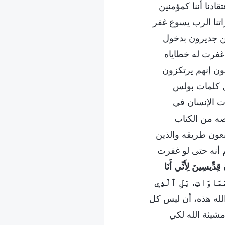
دنا أننا كمؤمنين
تنا الرب يسوع غفر
حن جديرون بدخول
 غفرت له خطاياه
ون إنهم يرتكزون
ل كلمات بولس
ت الإنسان في
اصه من الكتاب
بعون طريقه والذين
لم أنه حتى لو غفرت
قِدِّيسِينَ لِأَنِّي أَنَا
َّمَاوَاتِ. بَلِ ٱلَّذِي
الله هذه، أن ليس كل
شيئة الله لكي