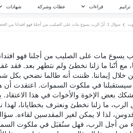
ترانيم
قراءات
عظات وشركة
شهادات
وت
أنّ الرب يسوع مات على الصليب من أجلنا فهو افتدا
، مع أنّنا ما زلنا نخطئ ولم نتطهر بعد. فقد غف
ا من خلال إيماننا. ظننت أنه طالما نضحي بكل 
سيستقبلنا في ملكوت السموات. اعتقدت أن ه
شكك بعض الإخوة والأخوات في هذا الاعتقاد. ي
ل الرب، ما زلنا نخطئ ونعترف بخطايانا، لهذا 
دوس، لذا لا يمكن لغير المقدسين لقاءه. سؤال
 من أجل الرب، فهل سنُقبَل في ملكوت السماو