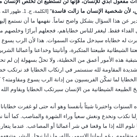
ت مفعول أبدي للإنسان، فإنها لن تستطيع أن تخلِّص الإنسان 
، لأن شخصية الإنسان ما زالت فاسدة
"
[الكلمة، ج. 1. ظهور الله وعمله. سر التجسُّد (4)]
ير عن هذا السؤال بشكل واضح تماماً. نفهمها ما أن نستمع إلي
لفداء فقط. ليغفر للناس خطاياهم، فجعلهم أبرارًا وخلصهم من 
غفرت له خطاياه سيدخل ملكوت السموات. هذا لأن الرب يسوع غف
تنا الشيطانية طبيعتنا المتكبرة، وأنانيتنا وخداعنا وأعمالنا الشر
تبقية هذه الأمور أعمق من الخطيئة، ولا تحلّ بسهولة إن لم تحلّ
شديدة المقاومة لله سنستمر في ارتكاب الخطايا قد نرتكب خط
ع الخطايا لما تمكّن الفريسيون من إدانة الرب يسوع ومقاومته؟
محَ الطبيعة الشيطانية من الإنسان سيرتكب الخطايا ويقاوم الله 
 السنوات واختبرنا شيئاً بأنفسنا وهو أنه حتى لو غفرت خطايانا جم
نا نكذب ونخدع ونغش سعياً وراء الشهرة والمناصب. كما أننا 
 نلوم الله إذا ما وقعنا في شر أعمالنا أو المصاعب. عندما يتع
 ونقاومه. رغم إيماننا الاسمي بالله، ما زلنا نبجل البشر ونتبعهم.