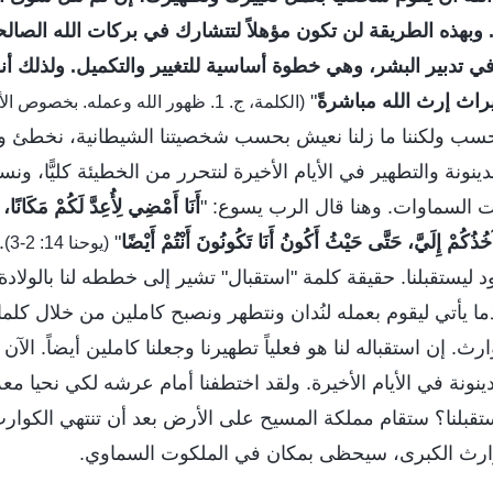
وبهذه الطريقة لن تكون مؤهلاً لتتشارك في بركات الله الصال
ي تدبير البشر، وهي خطوة أساسية للتغيير والتكميل. ولذلك أ
ث إرث الله مباشرةً
"
(الكلمة، ج. 1. ظهور الله وعمله. بخصوص الألقاب والهوية)
سب ولكننا ما زلنا نعيش بحسب شخصيتنا الشيطانية، نخطئ ونقاو
دينونة والتطهير في الأيام الأخيرة لنتحرر من الخطيئة كليًّا، ون
السماوات. وهنا قال الرب يسوع: "
أَنَا أَمْضِي لِأُعِدَّ لَكُمْ مَكَانًا
ُذُكُمْ إِلَيَّ، حَتَّى حَيْثُ أَكُونُ أَنَا تَكُونُونَ أَنْتُمْ أَيْضًا
"
.
(يوحنا 14: 2-3)
عود ليستقبلنا. حقيقة كلمة "استقبال" تشير إلى خططه لنا بالولا
 يأتي ليقوم بعمله لنُدان ونتطهر ونصبح كاملين من خلال كلما
ث. إن استقباله لنا هو فعلياً تطهيرنا وجعلنا كاملين أيضاً. الآن
نونة في الأيام الأخيرة. ولقد اختطفنا أمام عرشه لكي نحيا معه
قبلنا؟ ستقام مملكة المسيح على الأرض بعد أن تنتهي الكوارث 
ارث الكبرى، سيحظى بمكان في الملكوت السماوي.