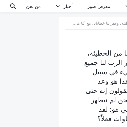
معرض صور
أخبار
مَن نحن
سؤال 1: أنّ الرب يسوع مات على الصليب من أجلنا فهو افتدانا من الخطيئة، وغفر لنا خطايانا، مع أنّنا ما زلنا نخطئ ولم نتطهر بعد. فقد غفر الرب لنا جميع خطايانا وبرَّأنا من خلال إيماننا. ظننت أنه طالما نضحي بكل شيء في سبيل عمل الرب فإنه سيستقبلنا في ملكوت السموات. اعتقدت أن هذا هو وعد الرب لنا ولكن يشكك بعض الإخوة والأخوات في هذا الاعتقاد. يقولون إنه حتى لو عانينا من أجل الرب، ما زلنا نخطئ ونعترف بخطايانا، لهذا نحن لم نتطهر أقروا أن الرب قدوس، لذا لا يمكن لغير المقدسين لقاءه. سؤالي هو: لقد ضحينا بكلّ شيء من أجل الرب، فهل سنُقبَل في ملكوت السماوات فعلاً؟ نحن لا نعلم الإجابة على هذا السؤال، نود لو تحدثينا عن هذا الأمر.
نا من الخطيئة،
ر الرب لنا جميع
شيء في سبيل
ذا هو وعد
قولون إنه حتى
نحن لم نتطهر
ي هو: لقد
ات فعلاً؟