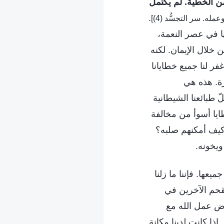
من الخطية. لم يكتمل
.
ها في عصر النعمة،
خلال الإيمان. لكنه
ر لنا جميع خطايانا
يرة. هذه هي
 طبائعنا الشيطانية
ايا أسوأ من مخالفة
 كيف أمكنهم صلبه؟
ويخونه.
يعها. فإننا ما زلنا
نقحم الآخرين في
ارض عمل الله مع
 إذا كانت لدينا مكانة