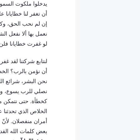
يدخلوا ملكوت السموات
أن تغفر لنا خطايانا ع
إن لم نحب الحق، وكنا
نعمل بها ألا نفعل ا
لو غفرت خطايانا فلن
لنتابع شركتنا لقد غفر
أن نؤمن بالرب؟ الخطاي
نحن البشر، شرائع الله
نصلي للرب يسوع، ونعتر
كخطأة. حتى نتمكن من
الخلاص الذي تحدثنا 
أمران منفصلان. لأنّ
بعض كلمات الله القدي