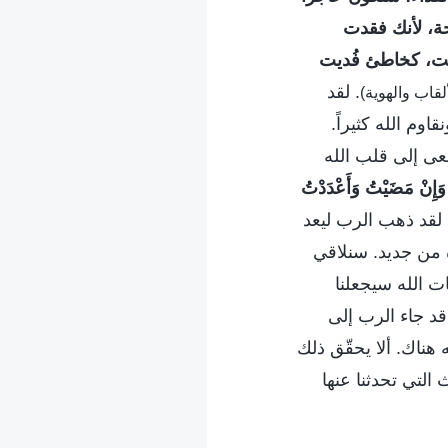
حة، لأنك فقدت
نت، كخاطئ فُديت
. لقد
م الله كثيراً.
سعى إلى قلب الله
، وَإِنْ مَضَيْتُ وَأَعْدَدْتُ
 لقد ذهب الرب ليعد
دة من جديد. سنلاقي
ت الله سيجعلنا
 قد جاء الرب إلى
 هناك. ألا يحقّق ذلك
التي تحدثنا عنها