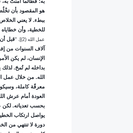
به؛ فطالما آمنتَ به، 
هو المقصود بأن تخْلُص
ببطء. لا يعني الخلاص 
للخطية، وأن خطاياه قد
. "
قبل أن 
عمل الله (2)]
آلاف السنوات من إفسا
الإنسان، لم يكن الأم
بداخله لم تُمحَ. لذلك
الله. من خلال عمل ال
معرفًة كاملة، وسيكون
العودة أمام عرش الله. 
بحسب تعدياته. لكن ع
يواصل ارتكاب الخطية،
دورة لا تنتهي من الخ