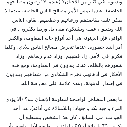
ويدينونه في كثير من الأحيان؟ (عندما لا يُرضون مصالحهم
الخاصة). عندما يمس الأمر مصالح الناس الخاصة، عندما لا
يمكن تلبية مقاصدهم ورغباتهم وخططهم، يقاوم الناس
الله ويدينون عمله ويشتكون منه، بل وربما يكفرون. في
الواقع، فإن الدينونة هي أحد أنواع حالة المقاومة، والكفر
أمر أشد خطورة. عندما تتعرض مصالح الناس للأذى، وكلما
فكروا في الأمر، زاد غضبهم، وزاد عدم رضاهم، وزاد
شعورهم بالظلم. عندئذ يبدؤون في المقاومة، ومع هذه
الأفكار في أذهانهم، تخرج الشكاوى من شفاههم ويبدؤون
في إصدار الدينونة. وهذه علامة على معارضة الله.
ما بعض المظاهر الواضحة لمقاومة الإنسان لله؟ (ألا يؤدي
المرء واجبه بكد واجتهاد؛ واللامبالاة في أدائه)، هذا أحد
الجوانب. في السابق، كان هذا الشخص يستطيع أن
يكرس 70 بالمائة أو 80 بالمائة من طاقته لأداء واجبه وأن