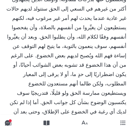
أكثر من غيرهم في السعي إلى الحق ستتولد لديهم حالات
غير عادية عندما يحدث لهم أمر غير مرغوب فيه، لكنهم
يستطيعون أن يغيِّروا من أنفسهم بالصلاة، وأن يفحصوا
أنفسهم وفقًا لكلام الله، وأن يطلبوا الحق. وبعد أن يغيِّروا
أنفسهم، سوف ينعمون بالتوبة، ما يتيح لهم التوقف عن
إساءة فهم الله ويُصبح لديهم بعض الخضوع. على الرغم
من أن هذا الخضوع قد تشوبه بعض الشوائب أحيانًا، أو
يكون اضطراريًا إلى حدٍ ما، أو لا يرقى إلى المعيار
المطلوب، ولكن طالما أنهم مستعدون للخضوع
ويستطيعون ممارسة الحق ولو قليلًا، فتدريجيًا سوف
يكتسبون الوضوح بشأن كل جوانب الحق. أما إذا لم تكن
لديك أي رغبة في الخضوع على الإطلاق، وحتى بعد أن
تفحص نفسك وتدرك هذه المشكلة، فإنك لا تسعى إلى
الحق ولا تقبله – ناهيك عن قبول الطريقة التي يعاملك بها