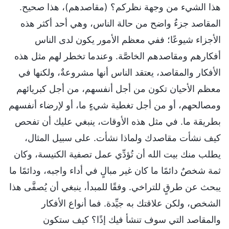
هذا الشيء من وجهة نظركم؟ (مقاصدهم)، هذا صحيح.
المقاصد جزءٌ واضح من حالة الناس، وهي أحد أكثر هذه
الأجزاء شيوعًا؛ ففي معظم الأمور يكون لدى الناس
أفكارهم ومقاصدهم الخاصَّة. وعندما تخطر لهم مثل هذه
الأفكار والمقاصد، يعتقد الناس أنها مشروعةٌ، ولكنها في
معظم الأحيان تكون من أجل أنفسهم، من أجل كبريائهم
ومصالحهم، أو من أجل تغطية شيءٍ ما، أو لإرضاء أنفسهم
بطريقة ما. في مثل هذه الأوقات، ينبغي عليك أن تفحص
كيف نشأت مقاصدك ولماذا نشأت. على سبيل المثال،
يطلب منك بيت الله أن تُؤدِّي عمل تصفية الكنيسة، وكان
ثمة شخصٌ دائمًا ما كان غير مبالٍ في أداء واجبه، ودائمًا ما
يبحث عن طرقٍ للتراخي. وفقًا للمبدأ، ينبغي أن يُصفَّى هذا
الشخص، ولكن علاقتك به جيِّدة. فما أنواع الأفكار
والمقاصد التي سوف تنشأ فيك إذًا؟ كيف ستكون