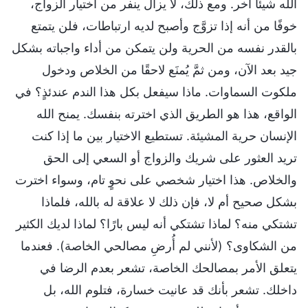
الله شيئًا آخر. ومع ذلك، لا يزال ينفر من اختيار الزواج،
خوفًا من أنه إذا تزوَّج وأصبح لديه ارتباطات، فلن يتمتع
بالقدر نفسه من الحرية ولن يتمكن من أداء واجباته بشكل
جيد بعد الآن، ومن ثمَّ يُمنَع لاحقًا من الخلاص ودخول
ملكوت السماوات. ماذا سيفعل بكل هذا الندم عندئذٍ؟ في
الواقع، هذا هو الطريق الذي اخترته بنفسك. يمنح الله
الإنسان حرية المشيئة. تستطيع الاختيار بين ما إذا كنت
تريد العثور على شريك والزواج أو السعي إلى الحق
والخلاص. هذا اختيار شخصي على نحوٍ تام، وسواء اخترت
بشكل صحيح أم لا، فإن ذلك لا علاقة له بالله، فلماذا
تشتكي منه؟ لماذا تشتكي أنه ليس بارًا؟ لماذا لديك الكثير
من الشكاوى؟ (لأنني لم أُرضِ مصالحي الخاصة). فعندما
يتعلق الأمر بمصالحك الخاصة، تشعر بعدم الرضا في
داخلك. تشعر بأنك قد عانيت خسارة، فتلوم الله، بل