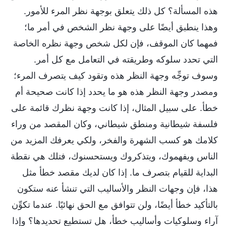
هذه المسألة؟ كل ذلك يتعلق بوجهة نظر المرء للأمور.
وهذا ينطبق أيضًا على وجهة نظر الشخص في أمر ما؛
فمهما كان الموقف، فإن لكل شخص وجهة نظره الخاصة
التي تحدد سلوكه وطريقته في التعامل مع كل أمر.
وسوف توجِّه وجهة النظر هذه وتقود كيف يتصرف المرء؛
ومصدر وجهة النظر هذه هو ما يحدد إذا كانت صحيحة أم
خطأ. على سبيل المثال، إذا كانت وجهة نظرك قائمة على
فلسفة شيطانية ومنطق شيطاني، وكان المقصد من وراء
كلامك هو كسب الشهرة والفخر، ولكي يعرفك المزيد من
الناس ويفهموك، ويتذكروك ويستحسنوك، فتلك هي نقطة
البداية للقيام بتصرف ما. إذا كان لديك مقصد خطأ مثل
هذا، فإن وجهات النظر والأساليب التي تنشأ عنه ستكون
بالتأكيد خطأ أيضًا، ولن تتوافق مع الحق نهائيًا. عندما تكوِّن
آراء وسلوكيات وأساليب خطأ، هل تستطيع تحديدها؟ وإذا