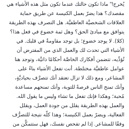
يُخرج!" ماذا تكون حالتك عندما تكون مثل هذه الأشياء هي
مقصدك؟ هذا يضرّ بعمل الكنيسة عن طريق حماية
العلاقات الشخصيَّة العاطفيَّة. هل التصرف بهذه الطريقة
يتوافق مع مبادئ الحق؟ وهل ثمة خضوع في فعل هذا؟
(كلا). لا يوجد خضوع؛ بل توجد مقاومةٌ في قلبك. في
الأشياء التي تحدث لك والعمل الذي من المفترض أن
تُؤدِّيه، تتضمن أفكارك الخاصَّة أحكامًا ذاتيَّة، وتوجد هنا
عوامل عاطفيَّة مختلطة. أنت تفعل الأشياء بناءً على
المشاعر، ومع ذلك لا تزال تعتقد أنك تتصرَّف بحياديَّةٍ،
وأنك تمنح الناس فرصةً للتوبة، وأنك تمنحهم مساعدة
مُحبة؛ وهكذا فإنك تفعل ما تشاء وليس ما يقول الله.
والعمل بهذه الطريقة يقلل من جودة العمل، ويقلل
الفعالية، ويضرّ بعمل الكنيسة؛ وهذا كلّه نتيجة للتصرُّف
وفقًا للمشاعر. إذا لم تفحص نفسك، فهل ستتمكَّن من