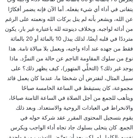
يتفانى في أداء أي شيء يفعله. أما الآن فإنه يضمر أفكارًا
عن الله، ويشعر بأنه لم ينل بركات الله ونعمته على الرغم
من أدائه لواجبه. وبخلاف دينونته لله باعتباره غير بار، يكون
مترددًا في قلبه أيضًا، لذلك يبذل 10 بالمائة أو 20 بالمائة
فقط من جهده عند أداء واجبه، ويعمل بلا مبالاة تامة. هذا
نوع من سلوك المقاومة الناجم عن حالة من التمرُّد. ماذا
يوجد غير ذلك؟ (التخلِّي المتهور)، كيف يظهر ذلك؟ على
سبيل المثال، لنفترض أن شخصًا ما، عندما كان يعمل قائد
مجموعة، كان يستيقظ في الساعة الخامسة صباحًا
ويتأهب للجمع من أجل الصلاة في الساعة الثامنة صباحًا،
والانخراط في العبادات الروحية والاستعداد. وبعد ذلك
يقوم بتسجيل المحتوى المقرر عقد شركة حوله في
الجمع. كان يتحلى بسلوك جاد تجاه أداء الواجب ويكرس
نفسه بالكامل له. لكن بعد أن تعرَّض للتهذيب مرة واحدة،