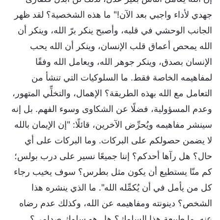
جهدي لأداء واجبي بعد الآن!" ما هذه الشخصية؟ لقد ظهر
الجانب الوحشي في قلبه، وأصبح ينكر برّ الله، وينكر أن
الله يمحص أعماق قلب الإنسان، وينكر أن الله يحب
الإنسان بصدق، وينكر جوهر الله، ويعامل الله وفقًا
لمفاهيمه الخاصة فقط. ما السلوكيات التي تنشأ من
التعامل مع الله بهذه الطريقة؟ الإهمال، والتخلِّي المتهور،
وعدم المسؤولية، فضلًا عن الشكاوى وسوء الفهم. بل إنه
سينشر مفاهيمه ويُحرِّض الآخرين، قائلًا: "إن الإيمان بالله
لا يضمن حصولكم على البركات. وما البركات على أي
حال؟ هل رآها أحدكم؟ إننا جميعًا نسير على درب بولس؛
كم منّا يستطيع أن يكون مثل بطرس؟ سوف يخيب رجاء
كل من يأمل في أن يُكمِّله الله". ما الذي ينشره هذا
الشخص؟ دينونته ومفاهيمه عن الله، وكذلك عدم رضاه
عنه. ما طبيعة هذا السلوك؟ هل هو سلوك صدامي؟