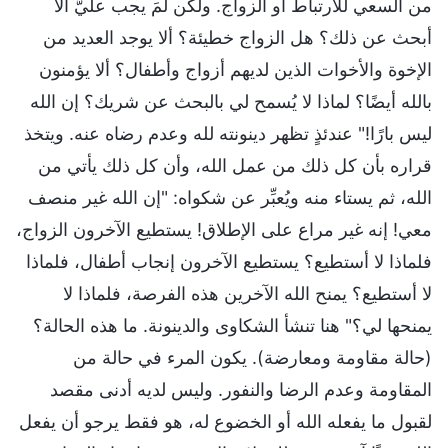
من السعي للارتباط أو الزواج. ولكن لمَ يجب عليَّ ألا
أبحث عن ذلك؟ هل الزواج خطيئة؟ ألا يوجد العديد من
الإخوة والأخوات الذين لديهم أزواج وأطفال؟ ألا يؤمنون
بالله أيضًا؟ لماذا لا يُسمح لي بالبحث عن شريك؟ إن الله
ليس بارًا!" عندئذٍ تظهر دينونته لله وعدم رضاه عنه. ويتخذ
قراره بأن كل ذلك من عمل الله، وأن كل ذلك يأتي من
الله، ثم يستاء منه ويُعبِّر عن شكواه: "إن الله غير منصف
معي! إنه غير مراع على الإطلاق! يستطيع الآخرون الزواج،
فلماذا لا أستطيع؟ يستطيع الآخرون إنجاب أطفال، فلماذا
لا أستطيع؟ يمنح الله الآخرين هذه الفرصة، فلماذا لا
يمنحها لي؟" هنا تنشأ الشكاوى والدينونة. ما هذه الحالة؟
(حالة مقاومة ومعارضة). يكون المرء في حالة من
المقاومة وعدم الرضا والنفور. وليس لديه أدنى مقصد
لقبول ما يفعله الله أو الخضوع له، هو فقط يرجو أن يفعل