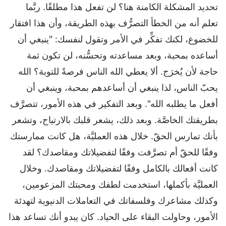
تحديد المشكلة الكامنة هنا؟ لن تفعل هذا مطلقًا. ربَّما
تعلم أنه من الخطأ التصرُّف بهذه الطريقة، وأن هذا افتقار
للخضوع، لكنك تفكِّر في الأمر وتقول لنفسك: "ينبغي أن
أساعده بمحبة، وبعد مساعدته وتحسُّنه، لن تكون ثمة
حاجة لأن يُخرَج. ألا يعطي الله الناس فرصةً للتوبة؟ الله
يحبّ الناس، لذا ينبغي أن أساعدهم بمحبة، وينبغي أن
أفعل ما يطلبه الله". وبعد التفكير في هذه الأمور، تتصرَّف
بطريقتك الخاصَّة. وبعد ذلك، يشعر قلبك بالارتياح، وتشعر
بأنك تمارس الحقّ. خلال هذه العمليَّة، هل كانت ممارستك
وفقًا للحقّ أم تصرَّفت وفقًا لتفضيلاتك ومقاصدك؟ لقد
كانت أفعالك بالكامل وفقًا لتفضيلاتك ومقاصدك. وخلال
العمليَّة بأكملها، استخدمت لطفك ومحبتك المزعومين،
وكذلك مشاعرك وفلسفاتك في التعاملات الدنيوية لتهدئة
الأمور، وحاولت البقاء على الحياد. كان يبدو أنك تساعد هذا