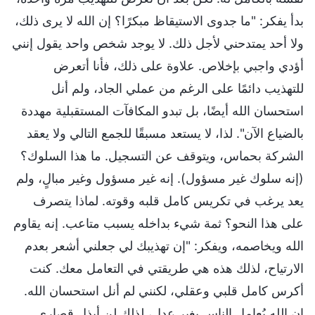
بدأ يفكر: "ما جدوى الاستيقاظ مبكرًا؟ إن الله لا يرى ذلك،
ولا أحد يمتدحني لأجل ذلك. لا يوجد شخص واحد يقول إنني
أؤدي واجبي بإخلاص. علاوة على ذلك، فأنا أتعرض
للتهذيب دائمًا على الرغم من عملي الجاد، ولم أنل
استحسان الله أيضًا، بل تبدو المكافآت المستقبلية مهددة
بالضياع الآن". لذا، لا يستعد مسبقًا للجمع التالي ولا يعقد
الشركة بحماس، ويتوقف عن التسجيل. ما هذا السلوك؟
(إنه سلوك غير مسؤول). إنه غير مسؤول وغير مبالٍ، ولم
يعد يرغب في تكريس كامل قلبه وقوته. لماذا يتصرف
على هذا النحو؟ ثمة شيء بداخله يسبب متاعب. إنه يقاوم
الله ويخاصمه، ويفكر: "إن تهذيبك لي جعلني أشعر بعدم
الارتياح، لذلك هذه هي طريقتي في التعامل معك. كنت
أكرس كامل قلبي وعقلي، لكنني لم أنل استحسان الله.
إن الله يُعامل الناس بغير عدل، لذلك لن أبذل قصارى