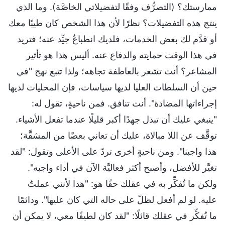
ممارستك؟ (التصرُّف وفقًا لتفضيلاتي الخاصَّة). وما الذي
ينتج هذه التفضيلات؟ نظرًا لأن هذا الشخص كان طيبًا معك
أو قدَّم لك بعض الخدمات، فلديك انطباعٌ جيِّد عنه؛ فتريد
في هذا الوقت حمايته والدفاع عنه. أليس هذا هو تأثير
المشاعر؟ أنت تشعر بالعاطفة تجاهه؛ ولذا تتبع نهج "في
حين أن السلطات العليا لديها سياسات، فإن المحليات لديها
إجراءاتها المضادة". أنت تنافق. فمن ناحيةٍ، تقول له:
"ينبغي عليك أن تبذل جهدًا أكبر قليلًا عندما تفعل الأشياء.
توقَّف عن اللا مبالاة، عليك أن تعاني بعضًا من المشقَّة؛
هذا واجبنا". ومن ناحيةٍ أخرى تردّ على الأعلى وتقول: "لقد
تغيَّر للأفضل، وأصبح أكثر فعاليَّة الآن في أداء واجبه".
ولكن ما تُفكِّر به في عقلك حقًا هو: "هذا لأنني عملتُ
عليه. لو لم أفعل لظلّ على حاله التي كان عليها". ودائمًا
ما تُفكِّر في عقلك قائلًا: "لقد كان لطيفًا معي، لا يمكن أن