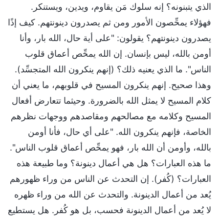
الذي يتبنونه؟ إنه سلوك مَن يقاوم، ويدين، ويستنكر.
فهؤلاء يمحِّصون الأمور ومن ثم يصدرون دينونتهم. كيف إذًا
يصدرون دينونتهم؟ يقولون: "على أية حال، الله بار، وأنا
أومن بالله، ليس بإنسان. إن الله يمحِّص أعماق قلوب
الناس". ما الذي يعنيه ذلك؟ (إنهم ينكرون الله المتجسِّد).
وهذا صحيح. إنهم ينكرون المسيح في قلوبهم، ما يعني أن
كلام المسيح لا يمثل الله بالضرورة. وحيثما تتعارض أفعال
المسيح وكلامه مع مصالحهم ومقاصدهم ووجهات نظرهم
الخاصة، فإنهم ينكرون الله. "على أي حال، فأنا أومن
بالله، وأومن أن الله بار، فهو يمحِّص أعماق قلوب الناس".
ما هذه العبارات؟ هل هي أعمال دينونة؟ وما طبيعة هذه
العبارات؟ (كُفر). إن التحدث عن الناس من وراء ظهورهم
يُعد من أعمال الدينونة. والتحدث عن الله من وراء ظهره
لا يُعد من أعمال الدينونة فحسب، بل هو كُفر. هل يستطيع